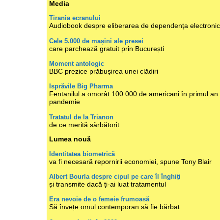
Media
Tirania ecranului
Audiobook despre eliberarea de dependența electroni
Cele 5.000 de mașini ale presei
care parchează gratuit prin București
Moment antologic
BBC prezice prăbușirea unei clădiri
Isprăvile Big Pharma
Fentanilul a omorât 100.000 de americani în primul an
pandemie
Tratatul de la Trianon
de ce merită sărbătorit
Lumea nouă
Identitatea biometrică
va fi necesară repornirii economiei, spune Tony Blair
Albert Bourla despre cipul pe care îl înghiți
și transmite dacă ți-ai luat tratamentul
Era nevoie de o femeie frumoasă
Să învețe omul contemporan să fie bărbat