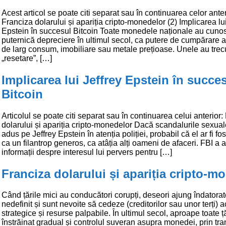
Acest articol se poate citi separat sau în continuarea celor anter
Franciza dolarului și apariția cripto-monedelor (2) Implicarea lui
Epstein în succesul Bitcoin Toate monedele naționale au cuno
puternică depreciere în ultimul secol, ca putere de cumpărare 
de larg consum, imobiliare sau metale prețioase. Unele au trecu
„resetare”, […]
Implicarea lui Jeffrey Epstein în succe
Bitcoin
Articolul se poate citi separat sau în continuarea celui anterior:
dolarului și apariția cripto-monedelor Dacă scandalurile sexuale 
adus pe Jeffrey Epstein în atenția poliției, probabil că el ar fi fo
ca un filantrop generos, ca atâția alți oameni de afaceri. FBI a 
informații despre interesul lui pervers pentru […]
Franciza dolarului și apariția cripto-m
Când țările mici au conducători corupți, deseori ajung îndatora
nedefinit și sunt nevoite să cedeze (creditorilor sau unor terți) a
strategice și resurse palpabile. În ultimul secol, aproape toate ță
înstrăinat gradual și controlul suveran asupra monedei, prin tra