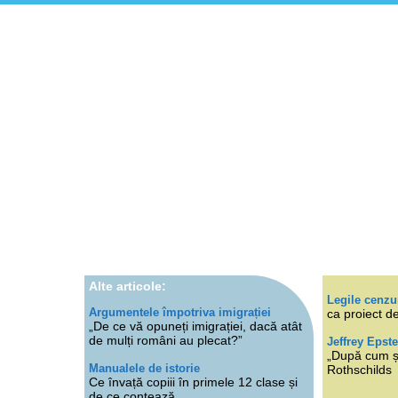
Alte articole:
Legile cenzu
Argumentele împotriva imigrației
ca proiect de
„De ce vă opuneți imigrației, dacă atât
de mulți români au plecat?”
Jeffrey Epste
„După cum ști
Manualele de istorie
Rothschilds
Ce învață copiii în primele 12 clase și
de ce contează