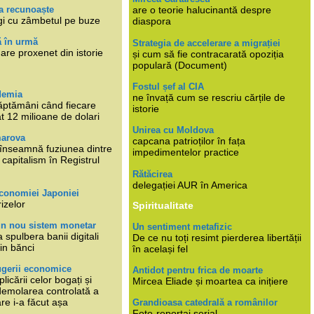
a recunoaște
are o teorie halucinantă despre
gi cu zâmbetul pe buze
diaspora
ă în urmă
Strategia de accelerare a migrației
are proxenet din istorie
și cum să fie contracarată opoziția
populară (Document)
Fostul șef al CIA
demia
ne învață cum se rescriu cărțile de
ăptămâni când fiecare
istorie
at 12 milioane de dolari
Unirea cu Moldova
marova
capcana patrioților în fața
li înseamnă fuziunea dintre
impedimentelor practice
capitalism în Registrul
Rătăcirea
delegației AUR în America
economiei Japoniei
rizelor
Spiritualitate
un nou sistem monetar
Un sentiment metafizic
 spulbera banii digitali
De ce nu toți resimt pierderea libertății
in bănci
în același fel
ugerii economice
Antidot pentru frica de moarte
plicării celor bogați și
Mircea Eliade și moartea ca inițiere
 demolarea controlată a
re i-a făcut așa
Grandioasa catedrală a românilor
Foto-reportaj serial