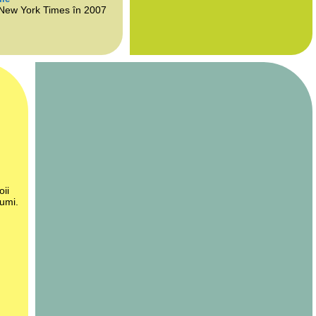
 New York Times în 2007
oii
lumi.