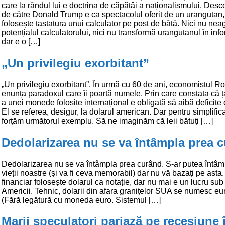
care la rândul lui e doctrina de căpătâi a naționalismului. Desc
de către Donald Trump e ca spectacolul oferit de un urangutan,
folosește tastatura unui calculator pe post de bâtă. Nici nu nea
potențialul calculatorului, nici nu transformă urangutanul în info
dar e o […]
„Un privilegiu exorbitant”
„Un privilegiu exorbitant”. În urmă cu 60 de ani, economistul Rob
enunța paradoxul care îi poartă numele. Prin care constata că 
a unei monede folosite internațional e obligată să aibă deficite
El se referea, desigur, la dolarul american. Dar pentru simplific
forțăm următorul exemplu. Să ne imaginăm că leii bătuți […]
Dedolarizarea nu se va întâmpla prea 
Dedolarizarea nu se va întâmpla prea curând. S-ar putea întâmp
vieții noastre (și va fi ceva memorabil) dar nu vă bazați pe asta
financiar folosește dolarul ca notație, dar nu mai e un lucru sub
Americii. Tehnic, dolarii din afara granițelor SUA se numesc eur
(Fără legătură cu moneda euro. Sistemul […]
Marii speculatori pariază pe recesiune 