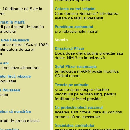
i
 10 trilioane de $ de la
Colonia cu trei stăpâni
zei
Cine domină România? întrebarea
evitată de falșii suveraniști
rmat în marfă
cii pot fi sursă de bani în
Fundătura ateismului
ntrolului
și a relativismului moral
Vaccin
e avea Ceaușescu
turilor dintre 1944 și 1989.
Directorul Pfizer
tinuatorii de azi ai
Două doze oferă puțină protecție sau
ui
deloc. Nici 3 nu imunizează
e ani
Șeful Pfizer recunoaște
 unei crize alimentare
tehnologica m-ARN poate modifica
ADN-ul uman
nței frică relaxare
populației
Testele pe animale
și ce ne spun despre efectele
s Rousseau
vaccinului pe termen lung, pentru
aniei
fertilitate și femei gravide.
Ce protecție oferă vaccinul
trebui să numărăm
acestea sunt cifrele, care au convins
oamenii să se vaccineze
rată de presa oficială
Societatea controlului
 la serviciu