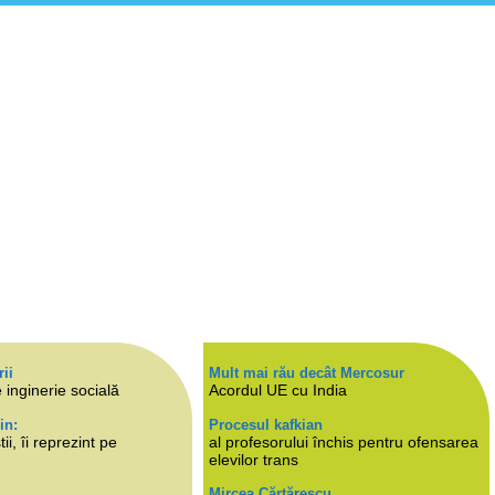
rii
Mult mai rău decât Mercosur
 inginerie socială
Acordul UE cu India
in:
Procesul kafkian
i, îi reprezint pe
al profesorului închis pentru ofensarea
elevilor trans
Mircea Cărtărescu