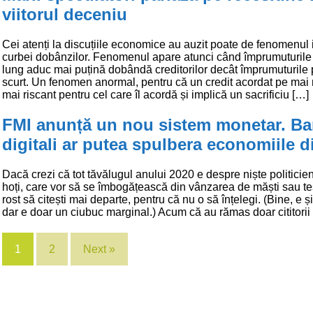
viitorul deceniu
Cei atenți la discuțiile economice au auzit poate de fenomenul 
curbei dobânzilor. Fenomenul apare atunci când împrumuturile
lung aduc mai puțină dobândă creditorilor decât împrumuturile
scurt. Un fenomen anormal, pentru că un credit acordat pe mai 
mai riscant pentru cel care îl acordă și implică un sacrificiu […]
FMI anunță un nou sistem monetar. Ba
digitali ar putea spulbera economiile d
Dacă crezi că tot tăvălugul anului 2020 e despre niște politicien
hoți, care vor să se îmbogățească din vânzarea de măști sau te
rost să citești mai departe, pentru că nu o să înțelegi. (Bine, e ș
dar e doar un ciubuc marginal.) Acum că au rămas doar cititorii
1
2
Next »