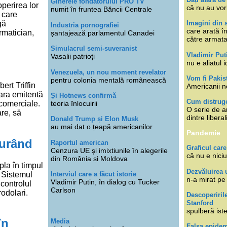
Ginerele fondatorului PRO TV
operirea lor
că nu au vor
numit în fruntea Băncii Centrale
 care
gă
Imagini din s
Industria pornografiei
care arată î
rmatician,
șantajează parlamentul Canadei
către armat
Simulacrul semi-suveranist
Vladimir Put
Vasalii patrioți
nu e aliatul i
Venezuela, un nou moment revelator
Vom fi Pakis
pentru colonia mentală românească
ert Triffin
Americanii n
țara emitentă
Și Hotnews confirmă
Cum distruge
 comerciale.
teoria înlocuirii
O serie de ar
are, să
dintre libera
Donald Trump și Elon Musk
au mai dat o țeapă americanilor
Pandemie
curând
Raportul american
Graficul care
Cenzura UE și imixtiunile în alegerile
că nu e niciu
din România și Moldova
la în timpul
Dezvăluirea 
. Sistemul
Interviul care a făcut istorie
n-a mirat pe
Vladimir Putin, în dialog cu Tucker
 controlul
Carlson
odolari.
Descoperiril
Stanford
spulberă ist
în
Media
Falsa epide