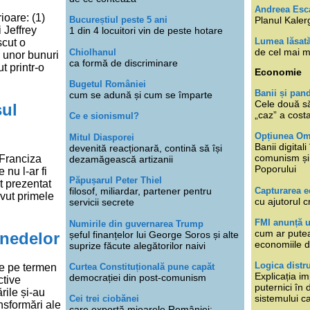
Andreea Esc
ioare: (1)
Planul Kaler
Bucureștiul peste 5 ani
 Jeffrey
1 din 4 locuitori vin de peste hotare
Lumea lăsat
scut o
de cel mai m
Chiolhanul
a unor bunuri
ca formă de discriminare
t printr-o
Economie
Bugetul României
Banii și pan
cum se adună și cum se împarte
Cele două s
sul
„caz” a cost
Ce e sionismul?
Opțiunea O
Mitul Diasporei
Banii digita
devenită reacționară, contină să își
comunism și 
 Franciza
dezamăgească artizanii
Poporului
nu l-ar fi
Păpușarul Peter Thiel
st prezentat
Capturarea 
filosof, miliardar, partener pentru
avut primele
cu ajutorul c
servicii secrete
FMI anunță 
Numirile din guvernarea Trump
cum ar putea
șeful finanțelor lui George Soros și alte
onedelor
economiile d
suprize făcute alegătorilor naivi
Logica distr
Curtea Constituțională pune capăt
te pe termen
Explicația im
democrației din post-comunism
ctive
puternici în
rile și-au
sistemului ca
Cei trei ciobănei
nsformări ale
care exportă mioarele României: