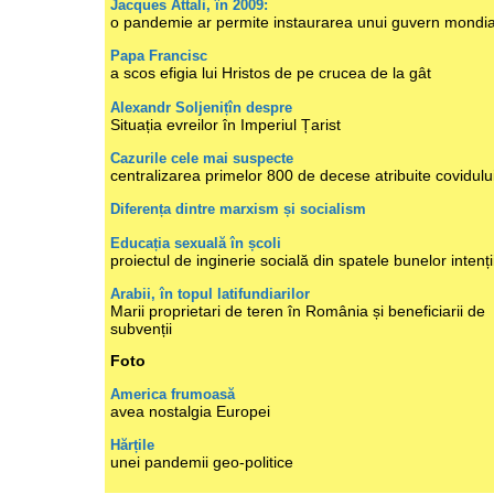
Jacques Attali, în 2009:
o pandemie ar permite instaurarea unui guvern mondia
Papa Francisc
a scos efigia lui Hristos de pe crucea de la gât
Alexandr Soljenițîn despre
Situația evreilor în Imperiul Țarist
Cazurile cele mai suspecte
centralizarea primelor 800 de decese atribuite covidulu
Diferența dintre marxism și socialism
Educația sexuală în școli
proiectul de inginerie socială din spatele bunelor intenți
Arabii, în topul latifundiarilor
Marii proprietari de teren în România și beneficiarii de
subvenții
Foto
America frumoasă
avea nostalgia Europei
Hărțile
unei pandemii geo-politice