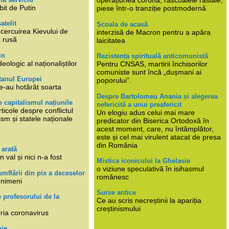
operațiunea corona, răscoalele rasiale,
bit de Putin
piese într-o tranziție postmodernă
atelit
Școala de acasă
ncercuirea Kievului de
interzisă de Macron pentru a apăra
a rusă
laicitatea
in
Rezistența spirituală anticomunistă
deologic al naționaliștilor
Pentru CNSAS, martirii închisorilor
comuniste sunt încă „dușmani ai
tanul Europei
poporului”.
e-au hotărât soarta
Despre Bartolomeu Anania și alegerea
 capitalismul națiunile
nefericită a unui preafericit
ticole despre conflictul
Un elogiu adus celui mai mare
lism și statele naționale
predicator din Biserica Ortodoxă în
acest moment, care, nu întâmplător,
este și cel mai virulent atacat de presa
din România
 arată
n val și nici n-a fost
Mistica iconicului la Ghelasie
o viziune speculativă în isihasmul
umflării din pix a deceselor
românesc
 nimeni
Surse antice
e profesorului de la
Ce au scris necreștinii la apariția
creștinismului
eria coronavirus
mie