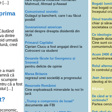
e […]
Bogații lumi
Mahmud, Ahmad și Aswad
mai bogați cu
începutul cri
Comunismul sovietic
 prima
Gulagul și bancherii, care l-au făcut
Omul transfo
posibil
chiar și săra
societatea co
Suveranismul american
serial despre dreapta disidentă din
: Căutând
Ce ideologi
SUA
va dintre
Etapele dicta
apid urmată
Cine sunt con
Primarul Capitalei
lună, cred
Ciprian Ciucu a fost angajat direct la
comunismul
Cotroceni ca student
Acum 2400 d
orchestrarea
Dosarele făcute lui Georgescu și
Șoșoacă
Rolul alterna
pentru delicte de opinie
în controlul 
 a marii
Marea Britanie
seamnă că
Jean Jacque
regresul unei societăți a progresului
o scumpire
ideolog al tir
ntru că a fost
Resursele României
tul […]
Război
Cine exploatează mineralele la noi în
țară
De când ar 
t?
victimele?
„Trump e compromis de Israel”
Partea cenzu
documente ale FBI
 economic,
Dați afară de