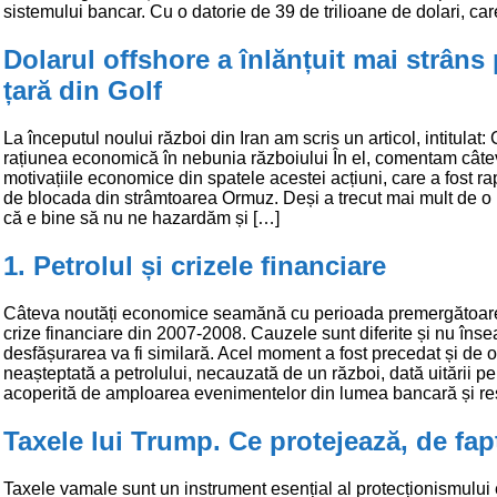
sistemului bancar. Cu o datorie de 39 de trilioane de dolari, car
Dolarul offshore a înlănțuit mai strâns
țară din Golf
La începutul noului război din Iran am scris un articol, intitulat
rațiunea economică în nebunia războiului În el, comentam câte
motivațiile economice din spatele acestei acțiuni, care a fost r
de blocada din strâmtoarea Ormuz. Deși a trecut mai mult de o 
că e bine să nu ne hazardăm și […]
1. Petrolul și crizele financiare
Câteva noutăți economice seamănă cu perioada premergătoare
crize financiare din 2007-2008. Cauzele sunt diferite și nu în
desfășurarea va fi similară. Acel moment a fost precedat și de 
neașteptată a petrolului, necauzată de un război, dată uitării pe
acoperită de amploarea evenimentelor din lumea bancară și res
Taxele lui Trump. Ce protejează, de fap
Taxele vamale sunt un instrument esențial al protecționismului