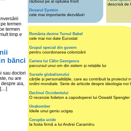
războiul pe al optulea front
descrisă de
Dosarul Epstein
cele mai importante dezvăluiri
inversării
 pe termen
 pe termen
România devine Turnul Babel
mult timp e
cele mai noi date Eurostat
Grupul special din guvern
nii
pentru coordonarea colonizării
in bănci
Cariera lui Călin Georgescu
parcursul unui om din sistem și relațiile lui
i sau doctori
Sursele globalismului
ste, nu are
cărțile și personalitățile, care au contribuit la proiectul n
i despre aia,
ordini mondiale. Serie de articole despre ideologia noi 
 […]
Declinul Occidentului
O recenzie foileton a capodoperei lui Oswald Spengler
Unabomber
Ideile unui geniu ucigaș
Corupția ucide
la fosta firmă a lui Andrei Caramitru