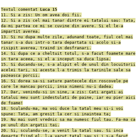
Textul comentat
Luca 15
11. Si a zis: Un om avea doi fii.
12. Si a zis cel mai tanar dintre ei tatalui sau: Tata,
da-mi partea ce mi se cuvine din avere. Si el le-a
impartit averea.
13. Si nu dupa multe zile, adunand toate, fiul cel mai
tanar s-a dus intr-o tara departata si acolo si-a
risipit averea, traind in desfranari.
14. Si dupa ce a cheltuit totul, s-a facut foamete mare
in tara aceea, si el a inceput sa duca lipsa.
15. Si ducandu-se, s-a alipit el de unul din locuitorii
acelei tari, si acesta l-a trimis la tarinile sale sa
pazeasca porcii.
16. Si dorea sa-si sature pantecele din roscovele pe
care le mancau porcii, insa nimeni nu-i dadea.
17. Dar, venindu-si in sine, a zis: Cati argati ai
tatalui meu sunt indestulati de paine, iar eu pier aici
de foame!
18. Sculandu-ma, ma voi duce la tatal meu si-i voi
spune: Tata, am gresit la cer si inaintea ta;
19. Nu mai sunt vrednic sa ma numesc fiul tau. Fa-ma ca
pe unul din argatii tai.
20. Si, sculandu-se, a venit la tatal sau. Si inca
departe fiind el, l-a vazut tatal sau si i s-a facut