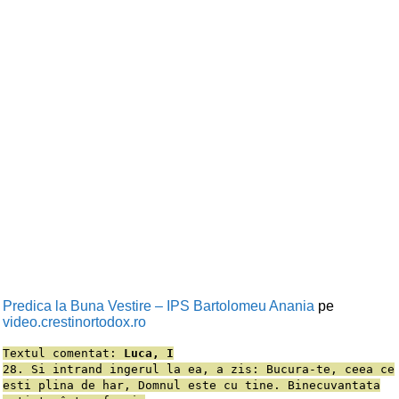
Predica la Buna Vestire – IPS Bartolomeu Anania
pe
video.crestinortodox.ro
Textul comentat:
Luca, I
28. Si intrand ingerul la ea, a zis: Bucura-te, ceea ce
esti plina de har, Domnul este cu tine. Binecuvantata