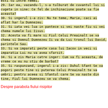
esti tu între femei.
29. Iar ea, vazandu-l, s-a tulburat de cuvantul lui si
cugeta in sine: Ce fel de inchinaciune poate sa fie
aceasta?
30. Si ingerul i-a zis: Nu te teme, Marie, caci ai
aflat har la Dumnezeu.
31. Si iata vei lua in pantece si vei naste fiu si vei
chema numele lui Iisus.
32. Acesta va fi mare si Fiul Celui Preainalt se va
chema si Domnul Dumnezeu Ii va da Lui tronul lui David,
parintele Sau.
33. Si va imparati peste casa lui Iacov in veci si
imparatia Lui nu va avea sfarsit.
34. Si a zis Maria catre inger: Cum va fi aceasta, de
vreme ce eu nu stiu de barbat?
35. Si raspunzand, ingerul i-a zis: Duhul Sfant Se va
pogori peste tine si puterea Celui Preainalt te va
umbri; pentru aceea si Sfantul care Se va naste din
tine, Fiul lui Dumnezeu se va chema.
Despre parabola fiului risipitor