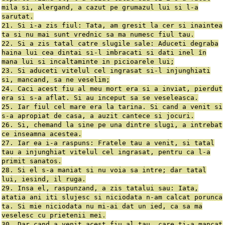
mila si, alergand, a cazut pe grumazul lui si l-a
sarutat.
21. Si i-a zis fiul: Tata, am gresit la cer si inaintea
ta si nu mai sunt vrednic sa ma numesc fiul tau.
22. Si a zis tatal catre slugile sale: Aduceti degraba
haina lui cea dintai si-l imbracati si dati inel în
mana lui si incaltaminte in picioarele lui;
23. Si aduceti vitelul cel ingrasat si-l injunghiati
si, mancand, sa ne veselim;
24. Caci acest fiu al meu mort era si a inviat, pierdut
era si s-a aflat. Si au inceput sa se veseleasca.
25. Iar fiul cel mare era la tarina. Si cand a venit si
s-a apropiat de casa, a auzit cantece si jocuri.
26. Si, chemand la sine pe una dintre slugi, a intrebat
ce inseamna acestea.
27. Iar ea i-a raspuns: Fratele tau a venit, si tatal
tau a injunghiat vitelul cel ingrasat, pentru ca l-a
primit sanatos.
28. Si el s-a maniat si nu voia sa intre; dar tatal
lui, iesind, il ruga.
29. Insa el, raspunzand, a zis tatalui sau: Iata,
atatia ani iti slujesc si niciodata n-am calcat porunca
ta. Si mie niciodata nu mi-ai dat un ied, ca sa ma
veselesc cu prietenii mei.
30. Dar cand a venit acest fiu al tau, care ti-a mancat