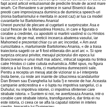
fapt acest articol entuziasmat de predicile tinute de acest mare
ierarh. Ce Renastere s-ar petrece in sanul Bisericii daca
preotii care improvizeaza duminica de duminica speech-uri
(ironia barbarismului e meritata in acest caz) ar lua ca model
cuvantarile lui Bartolomeu Anania!
Uneori punctul de plecare al cugetarii e surprinzator. Asa e
cazul frescei de la Manastirea Horezu, in care e figurata o
corabie a credintei, cu apostolii si martirii vaslind si cu Hristos
la carma; de pe mal, ereticii incearca abaterea vasului, iar
Mahomed e prezentat chiar cu un arc incordat. « Am avut
curiozitatea », marturiseste Bartolomeu Anania, « de a trasa
traiectoria sagetii ce ar fi fost eliberata din acel arc ». Si spre
surpriza oricarui privitor, mesajul pictorului din epoca lui
Brancoveanu e unui mult mai adanc, intrucat sageata nu tintea
catre Hristos ci catre cutiuta euharistica. Altfel spus, nu figura
istorica a lui Iisus e tinta, ci marturisirea dumnezeirii sale.
Pentru a recepta un mesaj atat de vizionar si a-l interpreta
(nota bene, cu niste ani inainte de izbucnirea scandalurilor
Dan Brown sau Evanghelia lui Iuda !) e nevoie de har. Aceasta
campanie anticrestina e « o lupta nu impotriva sangelui, ci a
Duhului; nu impotriva istoriei, ci impotriva sfinteniei care
strabate istoria. » Suntem si noi, ne avertizeaza Anania, intr-o
corabie care strabate istoria, transfigurand-o, dar tinta ei nu
este istoria, ci ceea ce se afla la capatul istoriei in inteles
crestin, Imparatia lui Dumnezeu.