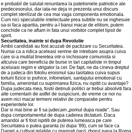
e probabil de salutat renuntarea la patetismele patriotice ale
predecesorului, dar iata-ne deja in prezenta unui discurs
complet sterilizat de cea mai vaga componenta emotionala.
Cum nici speculatiile intelectuale prea subtile nu se inghesuie
sa-si faca aparitia, pentru a-l banui macar de elitism, putem
conchide ca ne aflam in fata unui vorbitor complet lipsit de
spirit.
Securitatea, inainte si dupa Revolutie
Ambii candidati au fost acuzati de pactizare cu Securitatea.
Numai ca a ridica aceleasi semne de intrebare asupra cuiva
care si-a mutilat tineretea intr-o inchisoare comunista si
altcuiva care beneficia de burse in tari capitaliste in timpul
aceluiasi regim e strigator la cer. De fapt, ne da cineva dreptul
de a judeca din fotoliu eroismul sau lasitatea cuiva supus
torturii fizice si psihice, infometarii, santajului emotional cu
familia, amenintat cu suprimarea fizica, nu ispitit cu avantaje?
Dupa judecata mea, fostii detinuti politici ar trebui absolviti fara
alte comentarii de astfel de suspiciuni, de vreme ce noi nu
avem nici macar termeni relativi de comparatie pentru
experientele lor.
Dar si mai bine ar fi sa judecam „pomul dupa roade”. Sau
dupa comportamentul de dupa caderea dictaturii. Daca
amandoi ar fi fost ispititi de puterea lumeasca pe care
Securitatea o putea garanta (si dupa ’89), cum se face ca
Daniel a cultivat relatiile cu magnati (vezi zborul pana la Roma