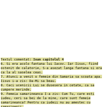
Textul comentat:
Ioan capitolul 4
6. Si era acolo fantana lui Iacov. Iar Iisus, fiind
ostenit de calatorie, S-a asezat langa fantana si era
ca la al saselea ceas.
7. Atunci a venit o femeie din Samaria sa scoata apa.
Iisus i-a zis: Da-Mi sa beau.
8. Caci ucenicii Lui se dusesera in cetate, ca sa
cumpere merinde.
9. Femeia samarineanca I-a zis: Cum Tu, care esti
iudeu, ceri sa bei de la mine, care sunt femeie
samarineanca? Pentru ca iudeii nu au amestec cu
samarinenii.