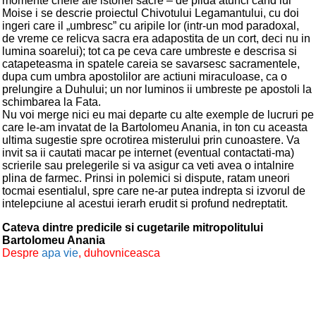
momente cheie ale istoriei sacre – de pilda atunci cand lui
Moise i se descrie proiectul Chivotului Legamantului, cu doi
ingeri care il „umbresc” cu aripile lor (intr-un mod paradoxal,
de vreme ce relicva sacra era adapostita de un cort, deci nu in
lumina soarelui); tot ca pe ceva care umbreste e descrisa si
catapeteasma in spatele careia se savarsesc sacramentele,
dupa cum umbra apostolilor are actiuni miraculoase, ca o
prelungire a Duhului; un nor luminos ii umbreste pe apostoli la
schimbarea la Fata.
Nu voi merge nici eu mai departe cu alte exemple de lucruri pe
care le-am invatat de la Bartolomeu Anania, in ton cu aceasta
ultima sugestie spre ocrotirea misterului prin cunoastere. Va
invit sa ii cautati macar pe internet (eventual contactati-ma)
scrierile sau prelegerile si va asigur ca veti avea o intalnire
plina de farmec. Prinsi in polemici si dispute, ratam uneori
tocmai esentialul, spre care ne-ar putea indrepta si izvorul de
intelepciune al acestui ierarh erudit si profund nedreptatit.
Cateva dintre predicile si cugetarile mitropolitului
Bartolomeu Anania
Despre
apa vie
, duhovniceasca