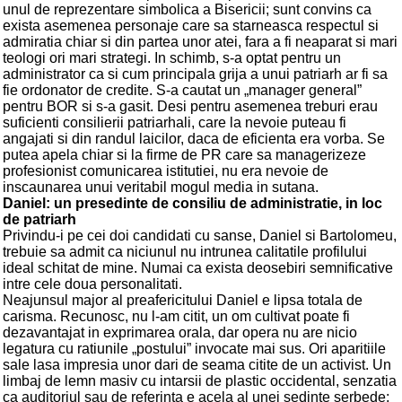
unul de reprezentare simbolica a Bisericii; sunt convins ca
exista asemenea personaje care sa starneasca respectul si
admiratia chiar si din partea unor atei, fara a fi neaparat si mari
teologi ori mari strategi. In schimb, s-a optat pentru un
administrator ca si cum principala grija a unui patriarh ar fi sa
fie ordonator de credite. S-a cautat un „manager general”
pentru BOR si s-a gasit. Desi pentru asemenea treburi erau
suficienti consilierii patriarhali, care la nevoie puteau fi
angajati si din randul laicilor, daca de eficienta era vorba. Se
putea apela chiar si la firme de PR care sa managerizeze
profesionist comunicarea istitutiei, nu era nevoie de
inscaunarea unui veritabil mogul media in sutana.
Daniel: un presedinte de consiliu de administratie, in loc
de patriarh
Privindu-i pe cei doi candidati cu sanse, Daniel si Bartolomeu,
trebuie sa admit ca niciunul nu intrunea calitatile profilului
ideal schitat de mine. Numai ca exista deosebiri semnificative
intre cele doua personalitati.
Neajunsul major al preafericitului Daniel e lipsa totala de
carisma. Recunosc, nu l-am citit, un om cultivat poate fi
dezavantajat in exprimarea orala, dar opera nu are nicio
legatura cu ratiunile „postului” invocate mai sus. Ori aparitiile
sale lasa impresia unor dari de seama citite de un activist. Un
limbaj de lemn masiv cu intarsii de plastic occidental, senzatia
ca auditoriul sau de referinta e acela al unei sedinte serbede;