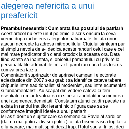
alegerea nefericita a unui
preafericit
Preambul neesential: Cum arata fisa postului de patriarh
Acest articol nu este unul polemic, e scris oricum la ceva
vreme dupa incheierea alegerilor patriarhale. In fata unor
atacuri nedrepte la adresa mitropolitului Clujului simteam pur
si simplu nevoia de a-i dedica aceste randuri celui care e cel
mai mare predicator din clerul ortodox la aceasta ora. Data
fiind varsta sa inaintata, si obiceiul pamantului cu privire la
personalitatile admirabile, mi-ar fi parut rau daca l-as fi scris
cumva prea tarziu.
Comentatorii suprinzator de aprinsei campanii electorale
ecleziastice din 2007 s-au grabit sa identifice cateva tabere
chipurile intre traditionalisti si modernisti, sau intre ecumenisti
si fundamentalisti. Au scapat din vedere cateva criterii
esentiale cum ar fi valoarea in sine a candidatilor si menirea
unei asemenea demnitati. Constatam atunci ca din pacate nu
exista in randul inaltilor ierarhi nicio figura care sa se
conformeze imaginii ideale a unui patriarh.
Mi-as fi dorit un slujitor care sa semene cu Pavle al sarbilor
(dar cu mai putin activism politic), o fata bisericeasca topita ca
o lumanare, mai mult spirit decat trup. Rolul sau ar fi fost deci