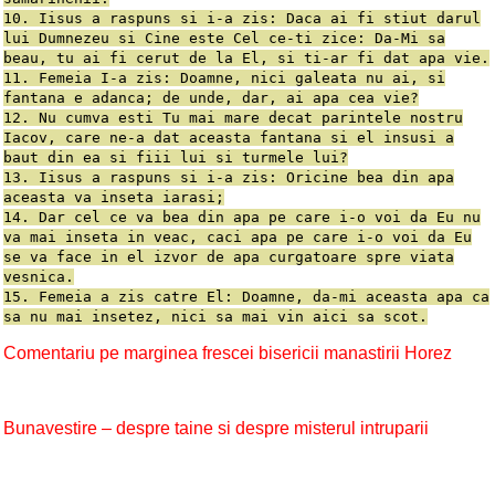
10. Iisus a raspuns si i-a zis: Daca ai fi stiut darul
lui Dumnezeu si Cine este Cel ce-ti zice: Da-Mi sa
beau, tu ai fi cerut de la El, si ti-ar fi dat apa vie.
11. Femeia I-a zis: Doamne, nici galeata nu ai, si
fantana e adanca; de unde, dar, ai apa cea vie?
12. Nu cumva esti Tu mai mare decat parintele nostru
Iacov, care ne-a dat aceasta fantana si el insusi a
baut din ea si fiii lui si turmele lui?
13. Iisus a raspuns si i-a zis: Oricine bea din apa
aceasta va inseta iarasi;
14. Dar cel ce va bea din apa pe care i-o voi da Eu nu
va mai inseta in veac, caci apa pe care i-o voi da Eu
se va face in el izvor de apa curgatoare spre viata
vesnica.
15. Femeia a zis catre El: Doamne, da-mi aceasta apa ca
sa nu mai insetez, nici sa mai vin aici sa scot.
Comentariu pe marginea frescei bisericii manastirii Horez
Bunavestire – despre taine si despre misterul intruparii