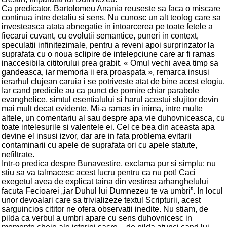
Ca predicator, Bartolomeu Anania reuseste sa faca o miscare
continua intre detaliu si sens. Nu cunosc un alt teolog care sa
investeasca atata abnegatie in intoarcerea pe toate fetele a
fiecarui cuvant, cu evolutii semantice, puneri in context,
speculatii infinitezimale, pentru a reveni apoi surprinzator la
suprafata cu o noua sclipire de intelepciune care ar fi ramas
inaccesibila cititorului prea grabit. « Omul vechi avea timp sa
gandeasca, iar memoria ii era proaspata », remarca insusi
ierarhul clujean caruia i se potriveste atat de bine acest elogiu.
Iar cand predicile au ca punct de pornire chiar parabole
evanghelice, simtul esentialului si harul acestui slujitor devin
mai mult decat evidente. Mi-a ramas in inima, intre multe
altele, un comentariu al sau despre apa vie duhovniceasca, cu
toate intelesurile si valentele ei. Cel ce bea din aceasta apa
devine el insusi izvor, dar are in fata problema evitarii
contaminarii cu apele de suprafata ori cu apele statute,
nefiltrate.
Intr-o predica despre Bunavestire, exclama pur si simplu: nu
stiu sa va talmacesc acest lucru pentru ca nu pot! Caci
exegetul avea de explicat taina din vestirea arhanghelului
facuta Fecioarei „iar Duhul lui Dumnezeu te va umbri”. In locul
unor devoalari care sa trivializeze textul Scripturii, acest
sarguincios cititor ne ofera observatii inedite. Nu stiam, de
pilda ca verbul a umbri apare cu sens duhovnicesc in