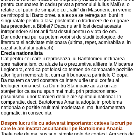
pentru cununarea in cadru privat a patronului Iulius Mall) si o
relatie cel putin de simpatie cu „fratii” din Masonerie, in vreme
ce mitropolitul Bartolomeu a ales sa se retraga ani buni in
singuratate pentru a lasa posteritatii o traducere de o rigoare
fara precedent a Bibliei? Daca nu ar fi fost decat aceasta
intreprindere si tot ar fi fost destul pentru o viata de om.
Dar unde mai pui ca putem vorbi si de studii teologice, de
literatura si activitate misionara (ultima, repet, admirabila si in
cazul actualului patriarh).
Erezia nationalista
Cat pentru cei care ii reproseaza lui Bartolomeu inclinarea
spre nationalism, cu aluzie la o prezumtiva afiliere la Miscarea
Legionara, cred ca pot folosi ca termen de comparatie pozitiile
altor figuri memorabile, cum ar fi bunaoara parintele Cleopa.
Ba ma tem ca veti constata ca interviurile unui corifeu al
teologiei romanesti ca Dumitru Staniloaie au azi un aer
stanjenitor ca sa nu spun mai mult, prin protocronismo-
pasunismul unor tamaieri debile ale spiritului national. In
comparatie, deci, Bartolomeu Anania adopta in problema
nationala o pozitie mult mai moderata si mai fundamentata
dogmatic, in consecinta.
Despre lucrurile cu adevarat importante: cateva lucruri pe
care le-am invatat ascultandu-l pe Bartolomeu Anania
Toate cele de mai sus sunt simple note de context. Am scris de