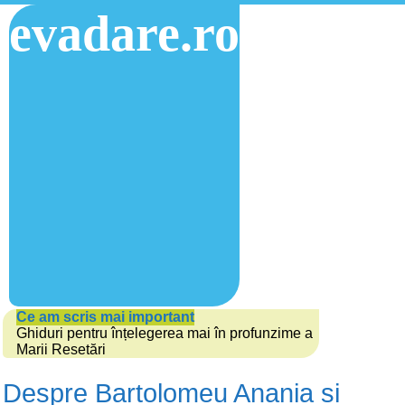
evadare.ro
Ce am scris mai important
Ghiduri pentru înțelegerea mai în profunzime a
Marii Resetări
Despre Bartolomeu Anania si