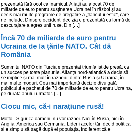
prezentată fără ocol ca inamicul. Aliații au alocat 70 de
miliarde de euro pentru susținerea Ucrainei în război și au
decis mai multe programe de pregătire a „flancului estic”, care
ne include. Dinspre occident, decizia e prezentată ca formă de
descurajare a agresiunii ruse. Din […]
Încă 70 de miliarde de euro pentru
Ucraina de la țările NATO. Cât dă
România
Summitul NATO din Turcia e prezentat triumfalist de presă, ca
un succes pe toate planurile. Alianța nord-atlantică a decis să
se implice și mai mult în războiul dintre Rusia și Ucraina, în
mai multe moduri. Cea mai importantă decizie divulgată
publicului e pachetul de 70 de miliarde de euro pentru Ucraina,
pe durata anului următor. […]
Ciocu mic, că-i narațiune rusă!
Motto: „Sigur că oamenii nu vor război. Nici în Rusia, nici în
Anglia, America sau Germania. Liderii acelor țări decid politica
și e simplu să tragă după ei populația, indiferent că e