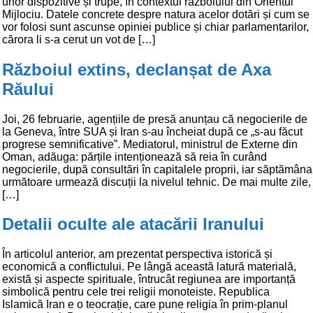
unor dispozitive și trupe, în contextul războiului din Orientul
Mijlociu. Datele concrete despre natura acelor dotări și cum se
vor folosi sunt ascunse opiniei publice și chiar parlamentarilor,
cărora li s-a cerut un vot de […]
Războiul extins, declanșat de Axa
Răului
Joi, 26 februarie, agențiile de presă anunțau că negocierile de
la Geneva, între SUA și Iran s-au încheiat după ce „s-au făcut
progrese semnificative”. Mediatorul, ministrul de Externe din
Oman, adăuga: părțile intenționează să reia în curând
negocierile, după consultări în capitalele proprii, iar săptămâna
următoare urmează discuții la nivelul tehnic. De mai multe zile,
[…]
Detalii oculte ale atacării Iranului
În articolul anterior, am prezentat perspectiva istorică și
economică a conflictului. Pe lângă această latură materială,
există și aspecte spirituale, întrucât regiunea are importanță
simbolică pentru cele trei religii monoteiste. Republica
Islamică Iran e o teocrație, care pune religia în prim-planul