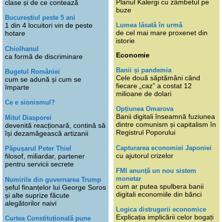
Planul Kalergi cu zâmbetul pe
clase și de ce contează
buze
Bucureștiul peste 5 ani
Lumea lăsată în urmă
1 din 4 locuitori vin de peste
de cel mai mare proxenet din
hotare
istorie
Chiolhanul
Economie
ca formă de discriminare
Banii și pandemia
Bugetul României
Cele două săptămâni când
cum se adună și cum se
fiecare „caz” a costat 12
împarte
milioane de dolari
Ce e sionismul?
Opțiunea Omarova
Banii digitali înseamnă fuziunea
Mitul Diasporei
dintre comunism și capitalism în
devenită reacționară, contină să
Registrul Poporului
își dezamăgească artizanii
Capturarea economiei Japoniei
Păpușarul Peter Thiel
cu ajutorul crizelor
filosof, miliardar, partener
pentru servicii secrete
FMI anunță un nou sistem
monetar
Numirile din guvernarea Trump
cum ar putea spulbera banii
șeful finanțelor lui George Soros
digitali economiile din bănci
și alte suprize făcute
alegătorilor naivi
Logica distrugerii economice
Explicația implicării celor bogați
Curtea Constituțională pune