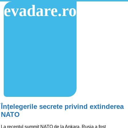
evadare.ro
Înțelegerile secrete privind extinderea
NATO
La recentul summit NATO de la Ankara, Rusia a fost