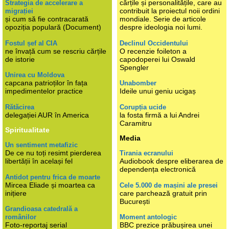
cărțile și personalitățile, care au
Strategia de accelerare a
contribuit la proiectul noii ordini
migrației
și cum să fie contracarată
mondiale. Serie de articole
opoziția populară (Document)
despre ideologia noi lumi.
Fostul șef al CIA
Declinul Occidentului
ne învață cum se rescriu cărțile
O recenzie foileton a
de istorie
capodoperei lui Oswald
Spengler
Unirea cu Moldova
capcana patrioților în fața
Unabomber
impedimentelor practice
Ideile unui geniu ucigaș
Rătăcirea
Corupția ucide
delegației AUR în America
la fosta firmă a lui Andrei
Caramitru
Spiritualitate
Media
Un sentiment metafizic
De ce nu toți resimt pierderea
Tirania ecranului
libertății în același fel
Audiobook despre eliberarea de
dependența electronică
Antidot pentru frica de moarte
Mircea Eliade și moartea ca
Cele 5.000 de mașini ale presei
inițiere
care parchează gratuit prin
București
Grandioasa catedrală a
românilor
Moment antologic
Foto-reportaj serial
BBC prezice prăbușirea unei