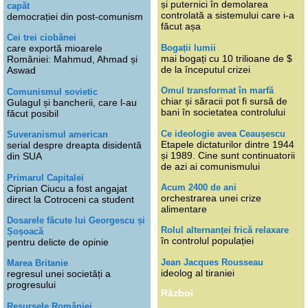
și puternici în demolarea
capăt
controlată a sistemului care i-a
democrației din post-comunism
făcut așa
Cei trei ciobănei
Bogații lumii
care exportă mioarele
mai bogați cu 10 trilioane de $
României: Mahmud, Ahmad și
de la începutul crizei
Aswad
Omul transformat în marfă
Comunismul sovietic
chiar și săracii pot fi sursă de
Gulagul și bancherii, care l-au
bani în societatea controlului
făcut posibil
Ce ideologie avea Ceaușescu
Suveranismul american
Etapele dictaturilor dintre 1944
serial despre dreapta disidentă
și 1989. Cine sunt continuatorii
din SUA
de azi ai comunismului
Primarul Capitalei
Acum 2400 de ani
Ciprian Ciucu a fost angajat
orchestrarea unei crize
direct la Cotroceni ca student
alimentare
Dosarele făcute lui Georgescu și
Rolul alternanței frică relaxare
Șoșoacă
în controlul populației
pentru delicte de opinie
Jean Jacques Rousseau
Marea Britanie
ideolog al tiraniei
regresul unei societăți a
progresului
Război
Resursele României