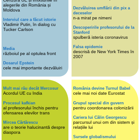
alegerile din România și
Dezvăluirea umflării din pix a
Moldova
deceselor
n-a mirat pe nimeni
Interviul care a făcut istorie
Vladimir Putin, în dialog cu
Descoperirile profesorului de la
Tucker Carlson
Stanford
spulberă isteria coronavirus
Falsa epidemie
Media
descrisă de New York Times în
războiul pe al optulea front
2007
Dosarul Epstein
cele mai importante dezvăluiri
Mult mai rău decât Mercosur
România devine Turnul Babel
Acordul UE cu India
cele mai noi date Eurostat
Procesul kafkian
Grupul special din guvern
al profesorului închis pentru
pentru coordonarea colonizării
ofensarea elevilor trans
Cariera lui Călin Georgescu
parcursul unui om din sistem și
Mircea Cărtărescu
are o teorie halucinantă despre
relațiile lui
diaspora
Sursele globalismului