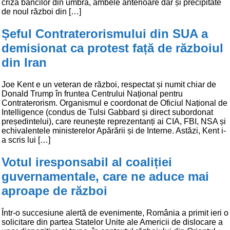
criza băncilor din umbră, ambele anterioare dar și precipitate
de noul război din […]
Șeful Contraterorismului din SUA a
demisionat ca protest față de războiul
din Iran
Joe Kent e un veteran de război, respectat și numit chiar de
Donald Trump în fruntea Centrului Național pentru
Contraterorism. Organismul e coordonat de Oficiul Național de
Intelligence (condus de Tulsi Gabbard și direct subordonat
președintelui), care reunește reprezentanți ai CIA, FBI, NSA și
echivalentele ministerelor Apărării și de Interne. Astăzi, Kent i-
a scris lui […]
Votul iresponsabil al coaliției
guvernamentale, care ne aduce mai
aproape de război
Într-o succesiune alertă de evenimente, România a primit ieri o
solicitare din partea Statelor Unite ale Americii de dislocare a