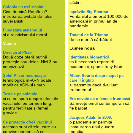
clădiri
Colonia cu trei stăpâni
Cine domină România?
Isprăvile Big Pharma
întrebarea evitată de falșii
Fentanilul a omorât 100.000 de
suveraniști
americani în primul an de
pandemie
Fundătura ateismului
și a relativismului moral
Tratatul de la Trianon
de ce merită sărbătorit
Vaccin
Lumea nouă
Directorul Pfizer
Două doze oferă puțină
Identitatea biometrică
protecție sau deloc. Nici 3 nu
va fi necesară repornirii
imunizează
economiei, spune Tony Blair
Șeful Pfizer recunoaște
Albert Bourla despre cipul pe
tehnologica m-ARN poate
care îl înghiți
modifica ADN-ul uman
și transmite dacă ți-ai luat
tratamentul
Testele pe animale
și ce ne spun despre efectele
Era nevoie de o femeie frumoasă
vaccinului pe termen lung,
Să învețe omul contemporan să
pentru fertilitate și femei
fie bărbat
gravide.
Jacques Attali, în 2009:
o pandemie ar permite
Ce protecție oferă vaccinul
acestea sunt cifrele, care au
instaurarea unui guvern
convins oamenii să se
mondial