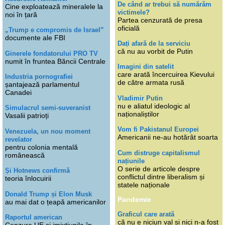
De când ar trebui să numărăm
Cine exploatează mineralele la
victimele?
noi în țară
Partea cenzurată de presa
oficială
„Trump e compromis de Israel”
documente ale FBI
Dați afară de la serviciu
că nu au vorbit de Putin
Ginerele fondatorului PRO TV
numit în fruntea Băncii Centrale
Imagini din satelit
care arată încercuirea Kievului
Industria pornografiei
de către armata rusă
șantajează parlamentul
Canadei
Vladimir Putin
nu e aliatul ideologic al
Simulacrul semi-suveranist
naționaliștilor
Vasalii patrioți
Vom fi Pakistanul Europei
Venezuela, un nou moment
Americanii ne-au hotărât soarta
revelator
pentru colonia mentală
Cum distruge capitalismul
românească
națiunile
O serie de articole despre
Și Hotnews confirmă
conflictul dintre liberalism și
teoria înlocuirii
statele naționale
Donald Trump și Elon Musk
Pandemie
au mai dat o țeapă americanilor
Graficul care arată
Raportul american
că nu e niciun val și nici n-a fost
Cenzura UE și imixtiunile în