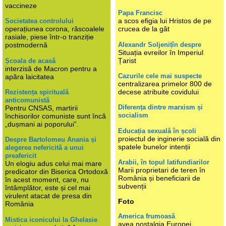
vaccineze
Papa Francisc
a scos efigia lui Hristos de pe
Societatea controlului
operațiunea corona, răscoalele
crucea de la gât
rasiale, piese într-o tranziție
Alexandr Soljenițîn despre
postmodernă
Situația evreilor în Imperiul
Țarist
Școala de acasă
interzisă de Macron pentru a
Cazurile cele mai suspecte
apăra laicitatea
centralizarea primelor 800 de
decese atribuite covidului
Rezistența spirituală
anticomunistă
Diferența dintre marxism și
Pentru CNSAS, martirii
socialism
închisorilor comuniste sunt încă
„dușmani ai poporului”.
Educația sexuală în școli
proiectul de inginerie socială din
Despre Bartolomeu Anania și
spatele bunelor intenții
alegerea nefericită a unui
preafericit
Arabii, în topul latifundiarilor
Un elogiu adus celui mai mare
Marii proprietari de teren în
predicator din Biserica Ortodoxă
România și beneficiarii de
în acest moment, care, nu
subvenții
întâmplător, este și cel mai
virulent atacat de presa din
Foto
România
America frumoasă
Mistica iconicului la Ghelasie
avea nostalgia Europei