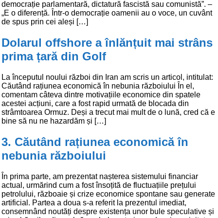
democrație parlamentară, dictatură fascistă sau comunistă”. –
„E o diferență. Într-o democrație oamenii au o voce, un cuvânt
de spus prin cei aleși […]
Dolarul offshore a înlănțuit mai strâns
prima țară din Golf
La începutul noului război din Iran am scris un articol, intitulat:
Căutând rațiunea economică în nebunia războiului În el,
comentam câteva dintre motivațiile economice din spatele
acestei acțiuni, care a fost rapid urmată de blocada din
strâmtoarea Ormuz. Deși a trecut mai mult de o lună, cred că e
bine să nu ne hazardăm și […]
3. Căutând rațiunea economică în
nebunia războiului
În prima parte, am prezentat nașterea sistemului financiar
actual, urmărind cum a fost însoțită de fluctuațiile prețului
petrolului, războaie și crize economice spontane sau generate
artificial. Partea a doua s-a referit la prezentul imediat,
consemnând noutăți despre existența unor bule speculative și