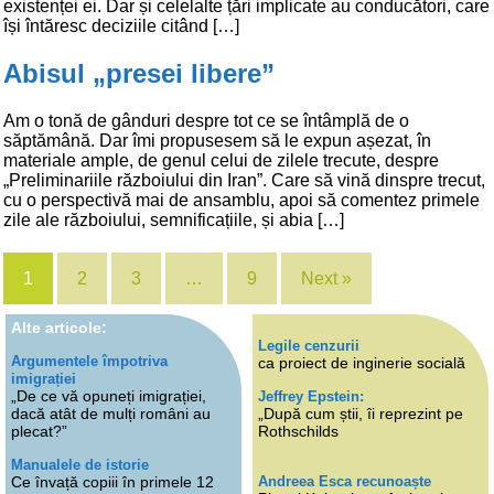
existenței ei. Dar și celelalte țări implicate au conducători, care
își întăresc deciziile citând […]
Abisul „presei libere”
Am o tonă de gânduri despre tot ce se întâmplă de o
săptămână. Dar îmi propusesem să le expun așezat, în
materiale ample, de genul celui de zilele trecute, despre
„Preliminariile războiului din Iran”. Care să vină dinspre trecut,
cu o perspectivă mai de ansamblu, apoi să comentez primele
zile ale războiului, semnificațiile, și abia […]
1
2
3
…
9
Next »
Alte articole:
Legile cenzurii
Argumentele împotriva
ca proiect de inginerie socială
imigrației
„De ce vă opuneți imigrației,
Jeffrey Epstein:
dacă atât de mulți români au
„După cum știi, îi reprezint pe
plecat?”
Rothschilds
Manualele de istorie
Andreea Esca recunoaște
Ce învață copiii în primele 12