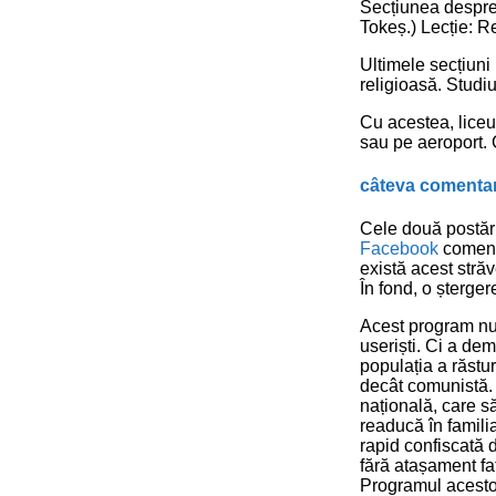
Secțiunea despre 
Tokeș.) Lecție: R
Ultimele secțiuni
religioasă. Studi
Cu acestea, liceu
sau pe aeroport.
câteva comentar
Cele două postări
Facebook
comenta
există acest stră
În fond, o șterge
Acest program nu e
useriști. Ci a dem
populația a răstu
decât comunistă. C
națională, care să
readucă în famili
rapid confiscată 
fără atașament faț
Programul acestor