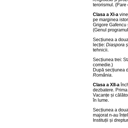
terorismul. (Par
Clasa a XI-a
vine
pe marginea istor
Grigore Gafencu 
(Genul programul
Secțiunea a doua
lecție:
Diaspora ș
tehnicii.
Secțiunea trei: S
comedie.)
După secțiunea de
România
.
Clasa a XII-a
înch
dezbatere. Prima s
Vacanțe și călător
în lume.
Secțiunea a doua a
majorat n-au înțel
Instituții și drept