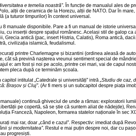
diversitatea e temelia noastră”
. În funcție de manualul ales de pro
olo, alții de ceramica de la Horezu, alții de NATO. Dar în mare
lă (a tuturor timpurilor) în context universal.
au 8 manuale disponibile. Pare a fi un manual de istorie universal
u, cu inserții despre spațiul românesc. Același stil de galop ca
i, Grecia antică (pac, insert Histria, Calatis), Roma antică, daci
ă, civilizația islamică, feudalismul.
ecurați printre Charlemagne și bizantini (ordinea aleasă de autor
re, cât să prevină nașterea vreunui sentiment special de mândrie
ul e: am fost și noi pe acolo, printre cei mari, vai de capul nos
putem pleca după ce terminăm școala.
capitol intitulat „Catedrale și universități” intră
„Studiu de caz, d
: Brașov și Cluj”
. (Ar fi mers și un subcapitol despre piața imob
 manuale) continuă ghiveciul de unde a rămas: exploratorii lumi
Libertății pe copertă, să se știe că suntem aliat de nădejde), Re
luția Franceză, Napoleon, formarea statelor naționale în sec XI
urați mai rar, doar „când e cazul”. Respectiv: imediat după Revol
nii și modernitatea”
. Restul e mai puțin despre noi, dar cu pașop
au progresiști.