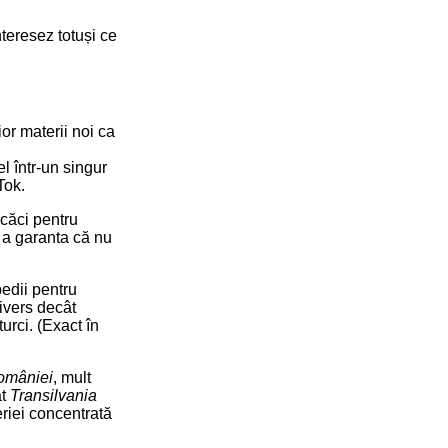
teresez totuși ce
ior materii noi ca
el într-un singur
Tok.
 căci pentru
 a garanta că nu
edii pentru
divers decât
urci. (Exact în
României
, mult
at
Transilvania
riei concentrată