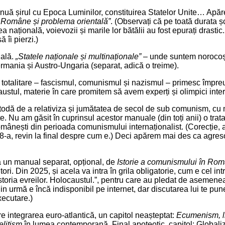
nuă șirul cu Epoca Luminilor, constituirea Statelor Unite… Apăre
e Române și problema orientală”
. (Observați că pe toată durata șc
a națională, voievozii și marile lor bătălii au fost epurați drastic
ă îi pierzi.)
ială.
„Statele naționale și multinaționale”
– unde suntem norocoș
rmania și Austro-Ungaria (separat, adică o treime).
i totalitare – fascismul, comunismul și nazismul – primesc împre
austul, materie în care promitem să avem experți și olimpici inter
odă de a relativiza și jumătatea de secol de sub comunism, cu m
. Nu am găsit în cuprinsul acestor manuale (din toți anii) o trat
românești din perioada comunismului internaționalist. (Corecție, a
8-a, revin la final despre cum e.) Deci apărem mai des ca agresor
tă un manual separat, opțional, de
Istorie a comunismului în Ro
ori. Din 2025, și acela va intra în grila obligatorie, cum e cel in
„Istoria evreilor. Holocaustul.”, pentru care au pledat de asemenea
n urmă e încă indisponibil pe internet, dar discutarea lui te pun
ecutare.)
e integrarea euro-atlantică, un capitol neașteptat:
Ecumenism, li
elitism
în lumea contemporană. Final apoteotic, capitol: Globali