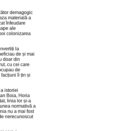
șelător demagogic
aza materială a
izat înfeudare
etape ale
apoi colonizarea
vertiți la
eficiau de și mai
nu doar din
ut, cu cei care
e ocupau de
acțiuni îi țin și
a istoriei
cian Boia, Horia
, linia lor și-a
țiunea normativă a
inia nu a mai fost
t de nerecunoscut