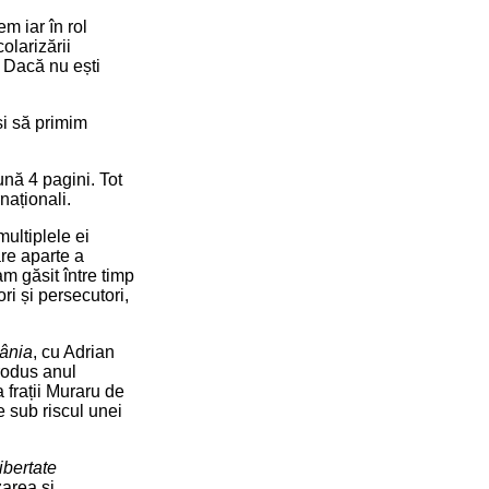
m iar în rol
olarizării
. Dacă nu ești
i să primim
ună 4 pagini. Tot
naționali.
ultiplele ei
are aparte a
m găsit între timp
i și persecutori,
mânia
, cu Adrian
trodus anul
 frații Muraru de
e sub riscul unei
bertate
zarea și