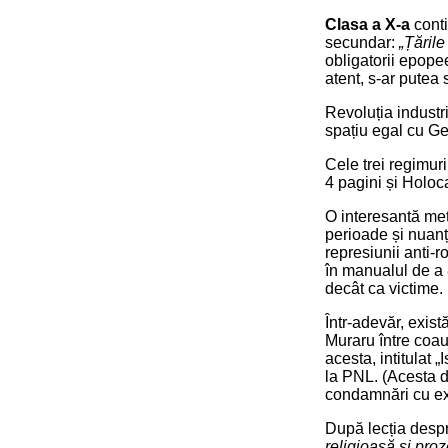
Clasa a X-a
conti
secundar:
„Țăril
obligatorii epopee
atent, s-ar putea s
Revoluția industr
spațiu egal cu Ge
Cele trei regimur
4 pagini și Holoc
O interesantă met
perioade și nuanțe
represiunii anti-
în manualul de a 
decât ca victime.
Într-adevăr, exis
Muraru între coaut
acesta, intitulat 
la PNL. (Acesta di
condamnări cu ex
După lecția despr
religioasă și proz