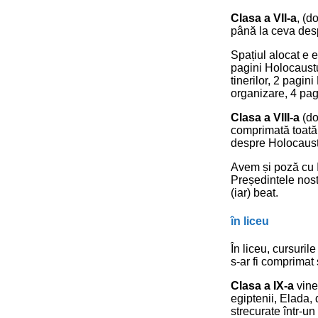
Clasa a VII-a
, (d
până la ceva des
Spațiul alocat e 
pagini Holocaustu
tinerilor, 2 pagi
organizare, 4 pagi
Clasa a VIII-a
(do
comprimată toată 
despre Holocaust,
Avem și poză cu I
Președintele nost
(iar) beat.
în liceu
În liceu, cursurile
s-ar fi comprimat 
Clasa a IX-a
vine
egiptenii, Elada
strecurate într-u