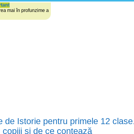
rtant
rea mai în profunzime a
 de Istorie pentru primele 12 clase
i copiii și de ce contează