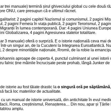
oar trei manuale) termină șirul ghiveciului global cu cele două 
pre ONU, care presupun că e ultimul răcnet.
egalitarist: 2 pagini capitol Nazismul și comunismul, 2 pagini 
l, 2 pagini Femeia în viața publică, 2 pagini Terorismul, 2 pagin
ni Migranții în lumea contemporană. Dar: 4 pagini Uniunea Europe
ni Globalizarea, 4 pagini Agresiunea statelor totalitare.
ar 3 manuale) oferă o surpriză. E o istorie națională ceva mai det
într-un singur an, de la Cucuteni la Integrarea Euroatlantică. Nu
 2 despre minoritățile naționale, Rromii, de la robie la emancip
ohannis aproape de coperta 4, punctul culminant al unei istorii 
ru falnic ține mâinile încrucișate peste prohab, lângă Junker de
 de istorie au fost tăiate drastic la
o singură oră pe săptămână
să facă loc materiilor de actualitate.
 cu un manual de istorie universală, din antichitate în evul medi
, dacii, Roma, creștinismul, Renașterea… Din nou, apar și Țări
n tablou amplu.