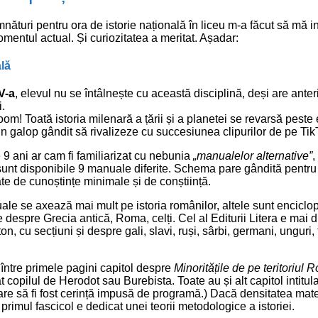
turi pentru ora de istorie națională în liceu m-a făcut să mă in
omentul actual. Și curiozitatea a meritat. Așadar:
lă
V-a
, elevul nu se întâlnește cu această disciplină, deși are anter
i.
oom! Toată istoria milenară a țării și a planetei se revarsă peste 
-un galop gândit să rivalizeze cu succesiunea clipurilor de pe Tik
 9 ani ar cam fi familiarizat cu nebunia
„manualelor alternative”
,
unt disponibile 9 manuale diferite. Schema pare gândită pentru
ate de cunoștințe minimale și de conștiință.
e se axează mai mult pe istoria românilor, altele sunt enciclop
e despre Grecia antică, Roma, celți. Cel al Editurii Litera e mai 
, cu secțiuni și despre gali, slavi, ruși, sârbi, germani, unguri, t
 între primele pagini capitol despre
Minoritățile de pe teritoriul 
lat copilul de Herodot sau Burebista. Toate au și alt capitol intitul
are să fi fost cerință impusă de programă.) Dacă densitatea mate
 primul fascicol e dedicat unei teorii metodologice a istoriei.