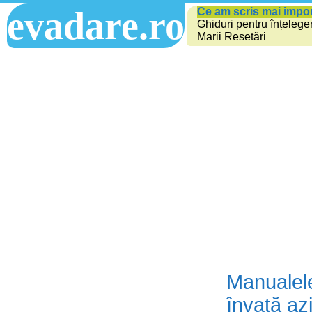
evadare.ro
Ce am scris mai impo
Ghiduri pentru înțelege
Marii Resetări
Manualele
învață az