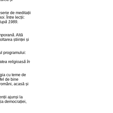
serie de meditații
noi
. Între lecții:
 după 1989
.
emporană
. Altă
ltarea științei și
ul programului:
atea religioasă în
ogia cu teme de
fel de bine
i români, acasă și
nții ajunși la
ția democrației,