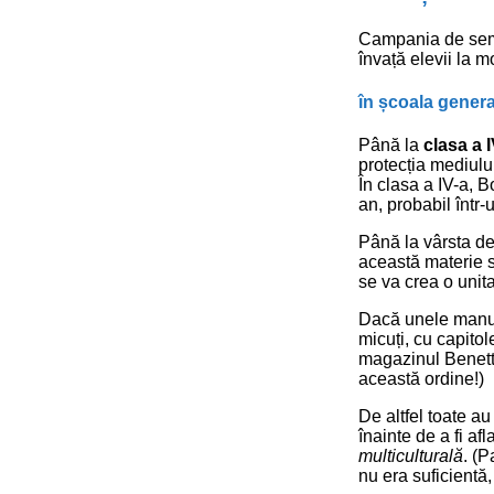
Campania de semnă
învață elevii la m
în școala genera
Până la
clasa a I
protecția mediulu
În clasa a IV-a, B
an, probabil într
Până la vârsta de
această materie s
se va crea o unit
Dacă unele manual
micuți, cu capitol
magazinul Benetton
această ordine!)
De altfel toate au
înainte de a fi af
multiculturală
. (P
nu era suficientă,