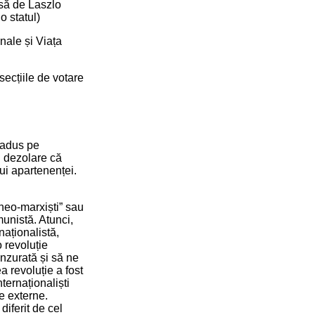
isă de Laszlo
o statul)
nale și Viața
secțiile de votare
 adus pe
i dezolare că
ui apartenenței.
„neo-marxiști” sau
munistă. Atunci,
aționalistă,
o revoluție
enzurată și să ne
a revoluție a fost
ternaționaliști
te externe.
iferit de cel