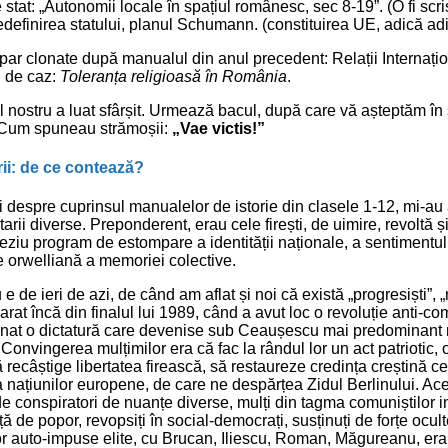
stat: „Autonomii locale în spațiul românesc, sec 8-19”. (O fi scr
edefinirea statului, planul Schumann. (constituirea UE, adică adi
 par clonate după manualul din anul precedent: Relații Internațio
u de caz:
Toleranța religioasă în România
.
l nostru a luat sfârșit. Urmează bacul, după care vă așteptăm în 
 Cum spuneau strămoșii:
„Vae victis!”
ii: de ce contează?
 despre cuprinsul manualelor de istorie din clasele 1-12, mi-au
rii diverse. Preponderent, erau cele firești, de uimire, revoltă ș
veziu program de estompare a identității naționale, a sentimentul
re orwelliană a memoriei colective.
 de ieri de azi, de când am aflat și noi că există „progresiști”, 
arat încă din finalul lui 1989, când a avut loc o revoluție anti-co
rnat o dictatură care devenise sub Ceaușescu mai predominant n
onvingerea mulțimilor era că fac la rândul lor un act patriotic, 
 recâștige libertatea firească, să restaureze credința creștină c
a națiunilor europene, de care ne despărțea Zidul Berlinului. Ace
de conspiratori de nuanțe diverse, mulți din tagma comuniștilor in
ă de popor, revopsiți în social-democrați, susținuți de forțe ocul
 auto-impuse elite, cu Brucan, Iliescu, Roman, Măgureanu, era d