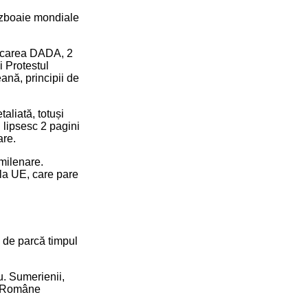
războaie mondiale
Mișcarea DADA, 2
i Protestul
ană, principii de
aliată, totuși
 lipsesc 2 pagini
are.
milenare.
 la UE, care pare
, de parcă timpul
u. Sumerienii,
le Române