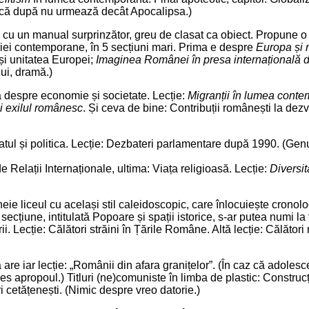
e că după nu urmează decât Apocalipsa.)
 cu un manual surprinzător, greu de clasat ca obiect. Propune o 
iei contemporane, în 5 secțiuni mari. Prima e despre
Europa și 
și unitatea Europei;
Imaginea Românei în presa internațională
ui, dramă.)
 despre economie și societate. Lecție:
Migranții în lumea cont
i exilul românesc
. Și ceva de bine: Contribuții românești la dezvo
tatul și politica. Lecție: Dezbateri parlamentare după 1990. (Gen
 Relații Internaționale, ultima: Viața religioasă. Lecție:
Diversit
eie liceul cu același stil caleidoscopic, care înlocuiește cronol
ecțiune, intitulată Popoare și spații istorice, s-ar putea numi la 
ii. Lecție: Călători străini în Țările Române. Altă lecție: Călător
re iar lecție: „Românii din afara granițelor”. (În caz că adolesce
es apropoul.) Titluri (ne)comuniste în limba de plastic: Construc
uri cetățenești. (Nimic despre vreo datorie.)