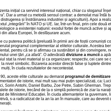
enta inițial ca servind interesul național, chiar cu sloganul în
a”. Dar a urmat cu metodă sensul contrar: a demolat mai întâi b
 distrugerea și înstrăinarea industriei și agriculturii). Apoi a real
extul „integrării” în NATO și UE. Iar, într-un final, prin cele două 
biologice a existenței națiunii: exodul forței de muncă active și 
ii din afara Europei, în desfășurare acum.
e cu puterea politică (preluată în primii ani de foștii comuniști con
erulat programul complementar al elitelor culturale. Acestea ben
ental, pentru că se și afirmau ca susținători și din convingere, 
mului unei țări „ca afară”. O adevărată
diviziune a muncii
a apăr
ul stat la nivel material și ca organizare; respectiv, cei care s
la nivel simbolic. Bizareria acestor direcții false și luptele dintre f
 mulți, în ciuda rezultatelor de necontestat.
r 90, aceste elite culturale au demarat
programul de demitizare
mentatori de istorie, mai mult sau mai puțin specializați, ca: Lu
, Sorin Antohi, Daniel Barbu, Zoe Petre, Sabin Gherman. Treptat
alele de istorie, trecând de la o simplă polemică de ziar la nara
tat de Ministerul Educației. În ciuda alternanțelor la guvernare, l
rivă, s-a radicalizat de la an la an în manuale, care au deveni
erații.