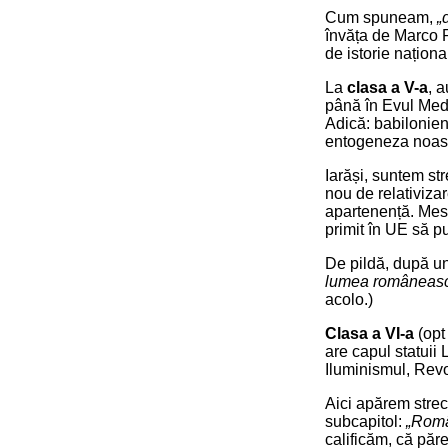
Cum spuneam,
„
învăța de Marco P
de istorie naționa
La
clasa a V-a
, 
până în Evul Medi
Adică: babilonieni
entogeneza noastr
Iarăși, suntem str
nou de relativiza
apartenență. Mesaj
primit în UE să 
De pildă, după un 
lumea românească
acolo.)
Clasa a VI-a
(opt
are capul statuii 
Iluminismul, Revo
Aici apărem strec
subcapitol:
„Româ
calificăm, că păre