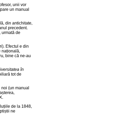
fesor, unii vor
, pare un manual
ă, din antichitate,
 anul precedent.
i, urmată de
i). Efectul e din
 națională,
tru, bine că ne-au
iversitatea în
iliară tot de
i noi (un manual
nașterea,
X.
uțiile de la 1848,
tiștii ne