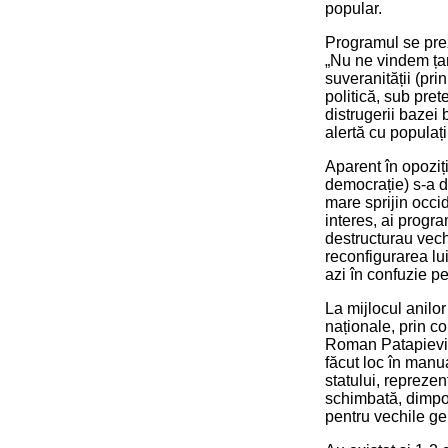
popular.
Programul se prez
„Nu ne vindem țar
suveranității (prin
politică, sub pret
distrugerii bazei 
alertă cu populaț
Aparent în opoziți
democrație) s-a d
mare sprijin occid
interes, ai progra
destructurau vechi
reconfigurarea lui 
azi în confuzie pe
La mijlocul anilo
naționale, prin co
Roman Patapievici
făcut loc în manu
statului, reprezen
schimbată, dimpot
pentru vechile gen