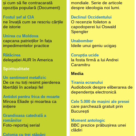
și cum să fie contracarată
mondiale. Serie de articole
opoziția populară (Document)
despre ideologia noi lumi.
Fostul șef al CIA
Declinul Occidentului
ne învață cum se rescriu cărțile
O recenzie foileton a
de istorie
capodoperei lui Oswald
Spengler
Unirea cu Moldova
capcana patrioților în fața
Unabomber
impedimentelor practice
Ideile unui geniu ucigaș
Rătăcirea
Corupția ucide
delegației AUR în America
la fosta firmă a lui Andrei
Caramitru
Spiritualitate
Media
Un sentiment metafizic
De ce nu toți resimt pierderea
Tirania ecranului
libertății în același fel
Audiobook despre eliberarea de
dependența electronică
Antidot pentru frica de moarte
Mircea Eliade și moartea ca
Cele 5.000 de mașini ale presei
inițiere
care parchează gratuit prin
București
Grandioasa catedrală a
românilor
Moment antologic
Foto-reportaj serial
BBC prezice prăbușirea unei
clădiri
Colonia cu trei stăpâni