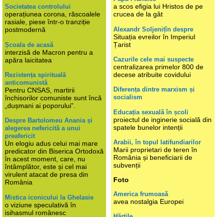
a scos efigia lui Hristos de pe
Societatea controlului
operațiunea corona, răscoalele
crucea de la gât
rasiale, piese într-o tranziție
Alexandr Soljenițîn despre
postmodernă
Situația evreilor în Imperiul
Țarist
Școala de acasă
interzisă de Macron pentru a
Cazurile cele mai suspecte
apăra laicitatea
centralizarea primelor 800 de
decese atribuite covidului
Rezistența spirituală
anticomunistă
Diferența dintre marxism și
Pentru CNSAS, martirii
socialism
închisorilor comuniste sunt încă
„dușmani ai poporului”.
Educația sexuală în școli
proiectul de inginerie socială din
Despre Bartolomeu Anania și
spatele bunelor intenții
alegerea nefericită a unui
preafericit
Arabii, în topul latifundiarilor
Un elogiu adus celui mai mare
Marii proprietari de teren în
predicator din Biserica Ortodoxă
România și beneficiarii de
în acest moment, care, nu
subvenții
întâmplător, este și cel mai
virulent atacat de presa din
Foto
România
America frumoasă
Mistica iconicului la Ghelasie
avea nostalgia Europei
o viziune speculativă în
isihasmul românesc
Hărțile