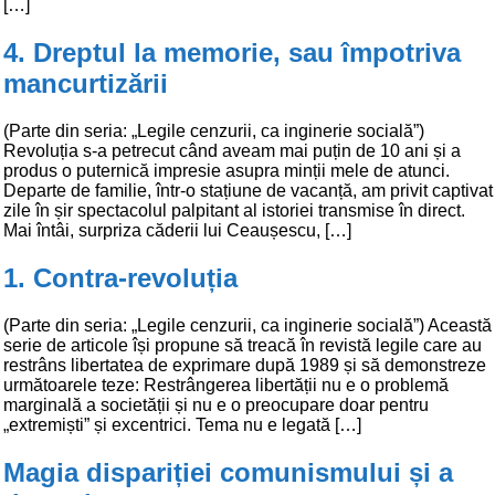
[…]
4. Dreptul la memorie, sau împotriva
mancurtizării
(Parte din seria: „Legile cenzurii, ca inginerie socială”)
Revoluția s-a petrecut când aveam mai puțin de 10 ani și a
produs o puternică impresie asupra minții mele de atunci.
Departe de familie, într-o stațiune de vacanță, am privit captivat
zile în șir spectacolul palpitant al istoriei transmise în direct.
Mai întâi, surpriza căderii lui Ceaușescu, […]
1. Contra-revoluția
(Parte din seria: „Legile cenzurii, ca inginerie socială”) Această
serie de articole își propune să treacă în revistă legile care au
restrâns libertatea de exprimare după 1989 și să demonstreze
următoarele teze: Restrângerea libertății nu e o problemă
marginală a societății și nu e o preocupare doar pentru
„extremiști” și excentrici. Tema nu e legată […]
Magia dispariției comunismului și a