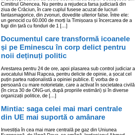
Cimitirul Ghencea. Nu pentru a rejudeca farsa judiciară din
ziua de Crăciun, în care cuplul fusese acuzat de lucruri
fantasmagorice, din zvonuri, dovedite ulterior false. Între ele:
un genocid cu 60.000 de morți la Timișoara și încercarea de a
fugi din țară cu fonduri de 1 […]
Documentul care transformă icoanele
și pe Eminescu în corp delict pentru
noii deținuți politic
Arestarea pentru 24 de ore, apoi plasarea sub control judiciar a
avocatului Mihai Rapcea, pentru delicte de opinie, a șocat cel
puțin partea naționalistă a opiniei publice. E vorba de o
persoană cu mare notorietate, care a activat în societatea civilă
(în circa 30 de ONG-uri, după propriile estimări) și în diverse
organizații politice, de […]
Mintia: saga celei mai mari centrale
din UE mai suportă o amânare
Investiția în cea mai mare centrală pe gaz din Uniunea