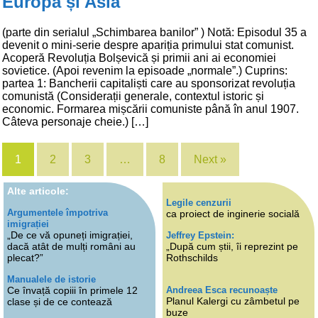
Europa și Asia
(parte din serialul „Schimbarea banilor” ) Notă: Episodul 35 a
devenit o mini-serie despre apariția primului stat comunist.
Acoperă Revoluția Bolșevică și primii ani ai economiei
sovietice. (Apoi revenim la episoade „normale”.) Cuprins:
partea 1: Bancherii capitaliști care au sponsorizat revoluția
comunistă (Considerații generale, contextul istoric și
economic. Formarea mișcării comuniste până în anul 1907.
Câteva personaje cheie.) […]
1
2
3
…
8
Next »
Alte articole:
Legile cenzurii
Argumentele împotriva
ca proiect de inginerie socială
imigrației
„De ce vă opuneți imigrației,
Jeffrey Epstein:
dacă atât de mulți români au
„După cum știi, îi reprezint pe
plecat?”
Rothschilds
Manualele de istorie
Andreea Esca recunoaște
Ce învață copiii în primele 12
Planul Kalergi cu zâmbetul pe
clase și de ce contează
buze