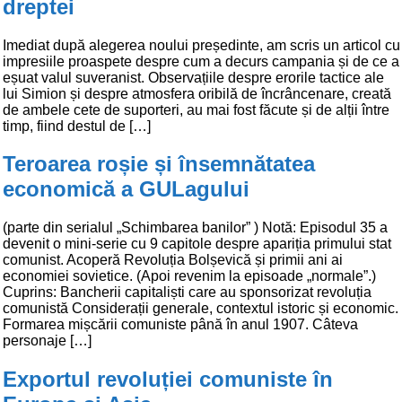
dreptei
Imediat după alegerea noului președinte, am scris un articol cu
impresiile proaspete despre cum a decurs campania și de ce a
eșuat valul suveranist. Observațiile despre erorile tactice ale
lui Simion și despre atmosfera oribilă de încrâncenare, creată
de ambele cete de suporteri, au mai fost făcute și de alții între
timp, fiind destul de […]
Teroarea roșie și însemnătatea
economică a GULagului
(parte din serialul „Schimbarea banilor” ) Notă: Episodul 35 a
devenit o mini-serie cu 9 capitole despre apariția primului stat
comunist. Acoperă Revoluția Bolșevică și primii ani ai
economiei sovietice. (Apoi revenim la episoade „normale”.)
Cuprins: Bancherii capitaliști care au sponsorizat revoluția
comunistă Considerații generale, contextul istoric și economic.
Formarea mișcării comuniste până în anul 1907. Câteva
personaje […]
Exportul revoluției comuniste în