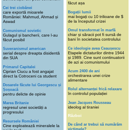
făcut așa
Cei trei ciobănei
Bogații lumii
care exportă mioarele
mai bogați cu 10 trilioane de $
României: Mahmud, Ahmad și
de la începutul crizei
Aswad
Omul transformat în marfă
Comunismul sovietic
chiar și săracii pot fi sursă de
Gulagul și bancherii, care l-au
bani în societatea controlului
făcut posibil
Ce ideologie avea Ceaușescu
Suveranismul american
Etapele dictaturilor dintre 1944
serial despre dreapta disidentă
și 1989. Cine sunt continuatorii
din SUA
de azi ai comunismului
Primarul Capitalei
Acum 2400 de ani
Ciprian Ciucu a fost angajat
orchestrarea unei crize
direct la Cotroceni ca student
alimentare
Dosarele făcute lui Georgescu și
Rolul alternanței frică relaxare
Șoșoacă
în controlul populației
pentru delicte de opinie
Jean Jacques Rousseau
Marea Britanie
ideolog al tiraniei
regresul unei societăți a
progresului
Război
Resursele României
De când ar trebui să numărăm
Cine exploatează mineralele la
victimele?