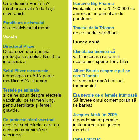
Cine domină România?
Isprăvile Big Pharma
întrebarea evitată de falșii
Fentanilul a omorât 100.000 de
suveraniști
americani în primul an de
pandemie
Fundătura ateismului
și a relativismului moral
Tratatul de la Trianon
de ce merită sărbătorit
Vaccin
Lumea nouă
Directorul Pfizer
Două doze oferă puțină
Identitatea biometrică
protecție sau deloc. Nici 3 nu
va fi necesară repornirii
imunizează
economiei, spune Tony Blair
Șeful Pfizer recunoaște
Albert Bourla despre cipul pe
tehnologica m-ARN poate
care îl înghiți
modifica ADN-ul uman
și transmite dacă ți-ai luat
tratamentul
Testele pe animale
și ce ne spun despre efectele
Era nevoie de o femeie frumoasă
vaccinului pe termen lung,
Să învețe omul contemporan să
pentru fertilitate și femei
fie bărbat
gravide.
Jacques Attali, în 2009:
o pandemie ar permite
Ce protecție oferă vaccinul
acestea sunt cifrele, care au
instaurarea unui guvern
convins oamenii să se
mondial
vaccineze
Papa Francisc