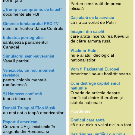
noi în țară
Partea cenzurată de presa
oficială
„Trump e compromis de Israel”
documente ale FBI
Dați afară de la serviciu
că nu au vorbit de Putin
Ginerele fondatorului PRO TV
numit în fruntea Băncii Centrale
Imagini din satelit
care arată încercuirea Kievului
Industria pornografiei
de către armata rusă
șantajează parlamentul
Canadei
Vladimir Putin
nu e aliatul ideologic al
Simulacrul semi-suveranist
naționaliștilor
Vasalii patrioți
Vom fi Pakistanul Europei
Venezuela, un nou moment
Americanii ne-au hotărât soarta
revelator
pentru colonia mentală
Cum distruge capitalismul
românească
națiunile
O serie de articole despre
Și Hotnews confirmă
conflictul dintre liberalism și
teoria înlocuirii
statele naționale
Donald Trump și Elon Musk
Pandemie
au mai dat o țeapă americanilor
Graficul care arată
Raportul american
că nu e niciun val și nici n-a fost
Cenzura UE și imixtiunile în
alegerile din România și
Dezvăluirea umflării din pix a