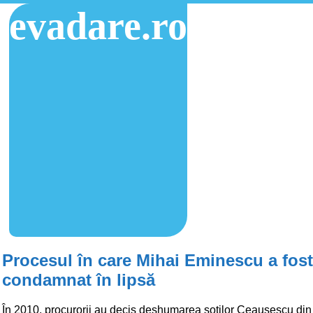
evadare.ro
Procesul în care Mihai Eminescu a fost
condamnat în lipsă
În 2010, procurorii au decis deshumarea soților Ceaușescu din