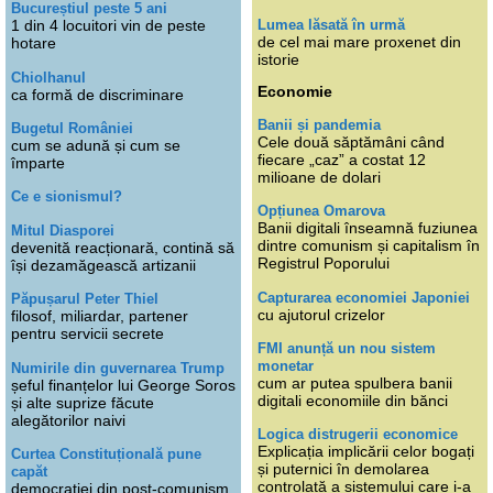
Bucureștiul peste 5 ani
Lumea lăsată în urmă
1 din 4 locuitori vin de peste
de cel mai mare proxenet din
hotare
istorie
Chiolhanul
Economie
ca formă de discriminare
Banii și pandemia
Bugetul României
Cele două săptămâni când
cum se adună și cum se
fiecare „caz” a costat 12
împarte
milioane de dolari
Ce e sionismul?
Opțiunea Omarova
Banii digitali înseamnă fuziunea
Mitul Diasporei
dintre comunism și capitalism în
devenită reacționară, contină să
Registrul Poporului
își dezamăgească artizanii
Capturarea economiei Japoniei
Păpușarul Peter Thiel
cu ajutorul crizelor
filosof, miliardar, partener
pentru servicii secrete
FMI anunță un nou sistem
monetar
Numirile din guvernarea Trump
cum ar putea spulbera banii
șeful finanțelor lui George Soros
digitali economiile din bănci
și alte suprize făcute
alegătorilor naivi
Logica distrugerii economice
Explicația implicării celor bogați
Curtea Constituțională pune
și puternici în demolarea
capăt
controlată a sistemului care i-a
democrației din post-comunism