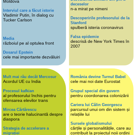
Moldova
deceselor
n-a mirat pe nimeni
Interviul care a făcut istorie
Vladimir Putin, în dialog cu
Descoperirile profesorului de la
Tucker Carlson
Stanford
spulberă isteria coronavirus
Falsa epidemie
Media
descrisă de New York Times în
războiul pe al optulea front
2007
Dosarul Epstein
cele mai importante dezvăluiri
Mult mai rău decât Mercosur
România devine Turnul Babel
Acordul UE cu India
cele mai noi date Eurostat
Procesul kafkian
Grupul special din guvern
al profesorului închis pentru
pentru coordonarea colonizării
ofensarea elevilor trans
Cariera lui Călin Georgescu
parcursul unui om din sistem și
Mircea Cărtărescu
are o teorie halucinantă despre
relațiile lui
diaspora
Sursele globalismului
cărțile și personalitățile, care au
Strategia de accelerare a
contribuit la proiectul noii ordini
migrației