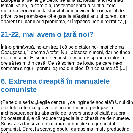
Europeană, de lângă Deva, se amână. Iordanianul Ahmad
Ismail Saleh, la care a ajuns termocentrala Mintia, cere
mutarea termenului la sfârșitul anului viitor. În contractul de
privatizare promisese că e gata la sfârșitul anului curent, dar
aparent nu banii ar fi problema, ci împotmolirea birocratică, […]
21-22, mai avem o țară noi?
Într-o primăvară, ne-am trezit că pe dictator nu-l mai chema
Ceaușescu, îl chema Arafat. Nu-l alesese nimeni, dar ne ținea
mai din scurt. El și neo-securiștii din jur ne spuneau între ce
ore să ieșim din casă. Ce să scriem pe foaia, pe care ne-o
semnam singuri, pentru ieșirea din bloc. Din ce surse să […]
6. Extrema dreaptă în manualele
comuniste
(Parte din seria: „Legile cenzurii, ca inginerie socială”) Unul din
efectele cele mai grave ale impunerii unor pedepse cu
închisoarea pentru abaterile de la versiunea oficială asupra
holocaustului, e că reduce tragedia la o chestiune de numere.
Și riscă să lanseze o macabră competiție cu genocidul
comunist. Care, la scara globului durase mai mult, producând