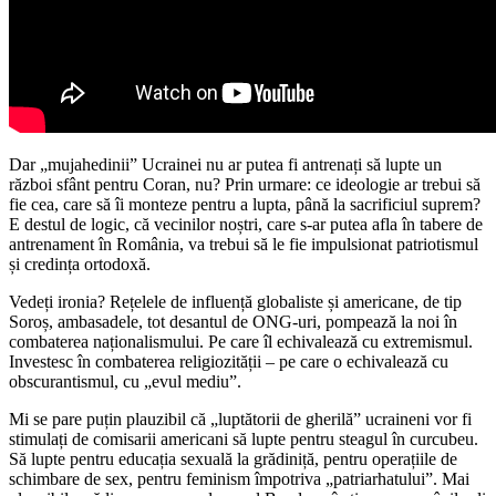
Dar „mujahedinii” Ucrainei nu ar putea fi antrenați să lupte un
război sfânt pentru Coran, nu? Prin urmare: ce ideologie ar trebui să
fie cea, care să îi monteze pentru a lupta, până la sacrificiul suprem?
E destul de logic, că vecinilor noștri, care s-ar putea afla în tabere de
antrenament în România, va trebui să le fie impulsionat patriotismul
și credința ortodoxă.
Vedeți ironia? Rețelele de influență globaliste și americane, de tip
Soroș, ambasadele, tot desantul de ONG-uri, pompează la noi în
combaterea naționalismului. Pe care îl echivalează cu extremismul.
Investesc în combaterea religiozității – pe care o echivalează cu
obscurantismul, cu „evul mediu”.
Mi se pare puțin plauzibil că „luptătorii de gherilă” ucraineni vor fi
stimulați de comisarii americani să lupte pentru steagul în curcubeu.
Să lupte pentru educația sexuală la grădiniță, pentru operațiile de
schimbare de sex, pentru feminism împotriva „patriarhatului”. Mai