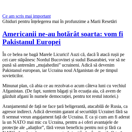
Ce am scris mai important
Ghiduri pentru înțelegerea mai în profunzime a Marii Resetări
Americanii ne-au hotărât soarta: vom fi
Pakistanul Europei
În ce belea ne bagă Marele Licurici! Auzi că, dacă îi atacă rușii pe
cei care stăpânesc Nordul Bucovinei și sudul Basarabiei, vor să ne
pună să antrenăm „mujahedini” ucraineni. Adică să devenim
Pakistanul european, iar Ucraina noul Afganistan de pe timpul
sovieticilor.
Minunat plan, că abia ce au rezolvat-o acum câteva luni cu vechiul
Afganistan. (De fapt, suntem băgați și în ecuația aia, că avem de
găzduit afgani în numele democrației, pentru tot restul istoriei.)
Aranjamentul de față ne face țară beligerantă, atacabilă de Rusia, ca
agresor indirect. Adică devenim garant al securității Ucrainei fără sa
fi semnat vreun angajament față de Ucraina. E ca și cum am fi aderat
la un NATO mai mic cu Ucraina, pentru a-i oferi avantajele de
protecție ale „aliaților”, fără vreun beneficiu pentru noi și fără ca