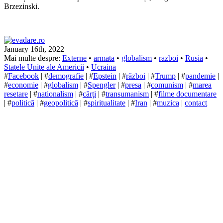
Brzezinski.
January 16th, 2022
Mai multe despre:
Externe
•
armata
•
globalism
•
razboi
•
Rusia
•
Statele Unite ale Americii
•
Ucraina
#
Facebook
| #
demografie
| #
Epstein
| #
război
| #
Trump
| #
pandemie
|
#
economie
| #
globalism
| #
Spengler
| #
presa
| #
comunism
| #
marea
resetare
| #
nationalism
| #
cărți
| #
transumanism
| #
filme documentare
| #
politică
| #
geopolitică
| #
spiritualitate
| #
Iran
| #
muzica
|
contact