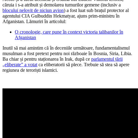
căruia i s-a atribuit și demolarea turnurilor gemene (inclusiv a
blocului nelovit de niciun avion
) a fost luat sub brațul protector al
agentului CIA Gulbuddin Hekmatyar, ajuns prim-ministru în
Afganistan. Lămuriri în articolul:
O cronologie, care pune în context victoria talibanilor în
Afganistan
Inutil să mai amintim că în deceniile următoare, fundamentalismul
musulman a fost pretext pentru noi războaie în Bosnia, Siria, Libia.
Ba chiar și pentru staționarea în Irak, după ce
parlamentul țării
„eliberate” a votat
ca eliberatorii să plece. Trebuie să stea să apere
regiunea de teroriști islamici.