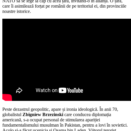
NATO să se lege la cap cu acea țară, invitând-o în alianță. O țară,
care îi asimilează forțat pe românii de pe teritoriul ei, din provinciile
noastre istorice.
Peste dezastrul geopolitic, apare și ironia ideologică. În anii 70,
globalistul
Zbigniew Brzezinski
care conducea diplomația
americană, s-a ocupat personal de stimularea apariției
fundamentalismului musulman în Pakistan, pentru a lovi în sovietici.
Acolo și-a făcut ucenicia și Osama bin Laden. Viitorul terorist,