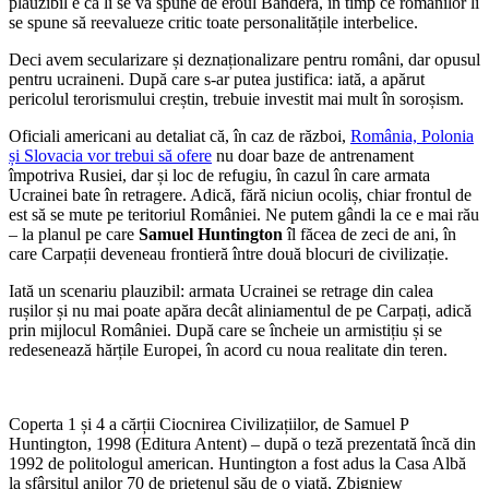
plauzibil e că li se va spune de eroul Bandera, în timp ce românilor li
se spune să reevalueze critic toate personalitățile interbelice.
Deci avem secularizare și deznaționalizare pentru români, dar opusul
pentru ucraineni. După care s-ar putea justifica: iată, a apărut
pericolul terorismului creștin, trebuie investit mai mult în soroșism.
Oficiali americani au detaliat că, în caz de război,
România, Polonia
și Slovacia vor trebui să ofere
nu doar baze de antrenament
împotriva Rusiei, dar și loc de refugiu, în cazul în care armata
Ucrainei bate în retragere. Adică, fără niciun ocoliș, chiar frontul de
est să se mute pe teritoriul României. Ne putem gândi la ce e mai rău
– la planul pe care
Samuel Huntington
îl făcea de zeci de ani, în
care Carpații deveneau frontieră între două blocuri de civilizație.
Iată un scenariu plauzibil: armata Ucrainei se retrage din calea
rușilor și nu mai poate apăra decât aliniamentul de pe Carpați, adică
prin mijlocul României. După care se încheie un armistițiu și se
redesenează hărțile Europei, în acord cu noua realitate din teren.
Coperta 1 și 4 a cărții Ciocnirea Civilizațiilor, de Samuel P
Huntington, 1998 (Editura Antent) – după o teză prezentată încă din
1992 de politologul american. Huntington a fost adus la Casa Albă
la sfârșitul anilor 70 de prietenul său de o viață, Zbigniew