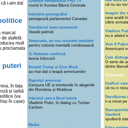
Ginerele fondatorului PRO TV
 că i-am dat
că nu au vor
numit în fruntea Băncii Centrale
Imagini din s
Industria pornografiei
care arată î
șantajează parlamentul Canadei
olitice
către armat
Simulacrul semi-suveranist
Vladimir Put
Vasalii patrioți
a marcat
nu e aliatul i
 de ștafetă
Venezuela, un nou moment revelator
roducea mult
Vom fi Pakis
pentru colonia mentală românească
ou proclamata
Americanii n
Și Hotnews confirmă
Cum distruge
teoria înlocuirii
O serie de ar
 puteri
dintre libera
Donald Trump și Elon Musk
au mai dat o țeapă americanilor
Pandemie
Raportul american
Graficul care
Cenzura UE și imixtiunile în alegerile
ina, în fața
că nu e niciu
din România și Moldova
unză și iarbă
olitice (va
Dezvăluirea 
Interviul care a făcut istorie
hiși în case)
n-a mirat pe
Vladimir Putin, în dialog cu Tucker
Carlson
Descoperiril
Stanford
spulberă ist
Media
Falsa epide