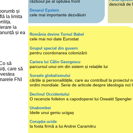
războiul pe al optulea front
descrisă de
Dosarul Epstein
 porumb și
cele mai importante dezvăluiri
lă la limita
rilița.
erare la
anunță și ea
România devine Turnul Babel
cele mai noi date Eurostat
Grupul special din guvern
pentru coordonarea colonizării
Cariera lui Călin Georgescu
 Co să
parcursul unui om din sistem și relațiile lui
iți, care să
ovestea
Sursele globalismului
n marele FNI
cărțile și personalitățile, care au contribuit la proiectul n
ordini mondiale. Serie de articole despre ideologia noi 
Declinul Occidentului
O recenzie foileton a capodoperei lui Oswald Spengler
Unabomber
Ideile unui geniu ucigaș
Corupția ucide
la fosta firmă a lui Andrei Caramitru