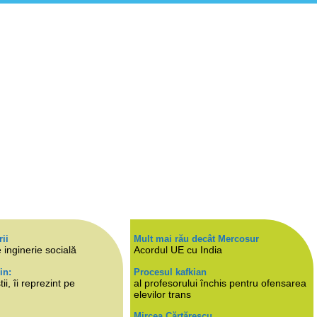
rii
Mult mai rău decât Mercosur
 inginerie socială
Acordul UE cu India
in:
Procesul kafkian
i, îi reprezint pe
al profesorului închis pentru ofensarea
elevilor trans
Mircea Cărtărescu