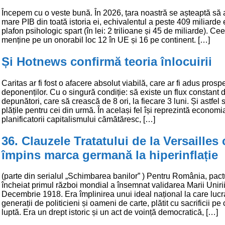
Începem cu o veste bună. În 2026, țara noastră se așteaptă să 
mare PIB din toată istoria ei, echivalentul a peste 409 miliarde
plafon psihologic spart (în lei: 2 trilioane și 45 de miliarde). Ce
menține pe un onorabil loc 12 în UE și 16 pe continent. […]
Și Hotnews confirmă teoria înlocuirii
Caritas ar fi fost o afacere absolut viabilă, care ar fi adus prospe
deponenților. Cu o singură condiție: să existe un flux constant 
depunători, care să crească de 8 ori, la fiecare 3 luni. Și astfel
plățile pentru cei din urmă. În același fel își reprezintă economi
planificatorii capitalismului cămătăresc, […]
36. Clauzele Tratatului de la Versailles
împins marca germană la hiperinflație
(parte din serialul „Schimbarea banilor” ) Pentru România, pact
încheiat primul război mondial a însemnat validarea Marii Unirii
Decembrie 1918. Era împlinirea unui ideal național la care luc
generații de politicieni și oameni de carte, plătit cu sacrificii p
luptă. Era un drept istoric și un act de voință democratică, […]