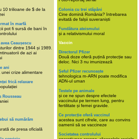
i
 10 trilioane de $ de la
Colonia cu trei stăpâni
zei
Cine domină România? întrebarea
evitată de falșii suveraniști
rmat în marfă
cii pot fi sursă de bani în
Fundătura ateismului
ntrolului
și a relativismului moral
Vaccin
e avea Ceaușescu
turilor dintre 1944 și 1989.
Directorul Pfizer
tinuatorii de azi ai
Două doze oferă puțină protecție sau
ui
deloc. Nici 3 nu imunizează
e ani
Șeful Pfizer recunoaște
 unei crize alimentare
tehnologica m-ARN poate modifica
ADN-ul uman
nței frică relaxare
populației
Testele pe animale
și ce ne spun despre efectele
s Rousseau
vaccinului pe termen lung, pentru
aniei
fertilitate și femei gravide.
Ce protecție oferă vaccinul
trebui să numărăm
acestea sunt cifrele, care au convins
oamenii să se vaccineze
rată de presa oficială
Societatea controlului
 la serviciu