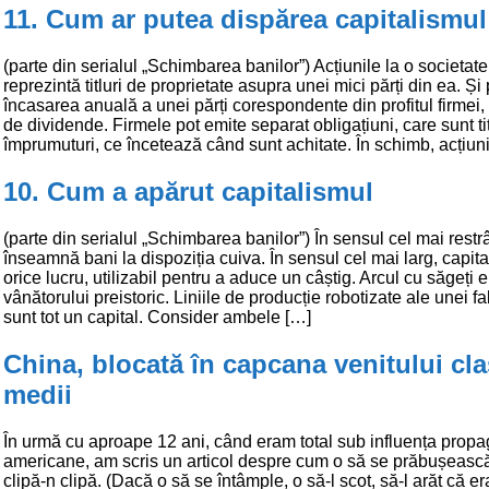
11. Cum ar putea dispărea capitalismul
(parte din serialul „Schimbarea banilor”) Acțiunile la o societat
reprezintă titluri de proprietate asupra unei mici părți din ea. Și
încasarea anuală a unei părți corespondente din profitul firmei
de dividende. Firmele pot emite separat obligațiuni, care sunt tit
împrumuturi, ce încetează când sunt achitate. În schimb, acțiun
10. Cum a apărut capitalismul
(parte din serialul „Schimbarea banilor”) În sensul cel mai restr
înseamnă bani la dispoziția cuiva. În sensul cel mai larg, capital
orice lucru, utilizabil pentru a aduce un câștig. Arcul cu săgeți e
vânătorului preistoric. Liniile de producție robotizate ale unei fa
sunt tot un capital. Consider ambele […]
China, blocată în capcana venitului cla
medii
În urmă cu aproape 12 ani, când eram total sub influența prop
americane, am scris un articol despre cum o să se prăbușeasc
clipă-n clipă. (Dacă o să se întâmple, o să-l scot, să-l arăt că er