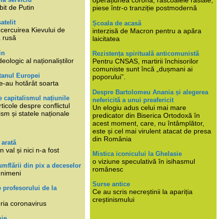
operațiunea corona, răscoalele rasiale,
bit de Putin
piese într-o tranziție postmodernă
atelit
Școala de acasă
ncercuirea Kievului de
interzisă de Macron pentru a apăra
a rusă
laicitatea
in
Rezistența spirituală anticomunistă
deologic al naționaliștilor
Pentru CNSAS, martirii închisorilor
comuniste sunt încă „dușmani ai
tanul Europei
poporului”.
e-au hotărât soarta
Despre Bartolomeu Anania și alegerea
 capitalismul națiunile
nefericită a unui preafericit
ticole despre conflictul
Un elogiu adus celui mai mare
lism și statele naționale
predicator din Biserica Ortodoxă în
acest moment, care, nu întâmplător,
este și cel mai virulent atacat de presa
din România
 arată
n val și nici n-a fost
Mistica iconicului la Ghelasie
o viziune speculativă în isihasmul
umflării din pix a deceselor
românesc
 nimeni
Surse antice
e profesorului de la
Ce au scris necreștinii la apariția
creștinismului
eria coronavirus
mie