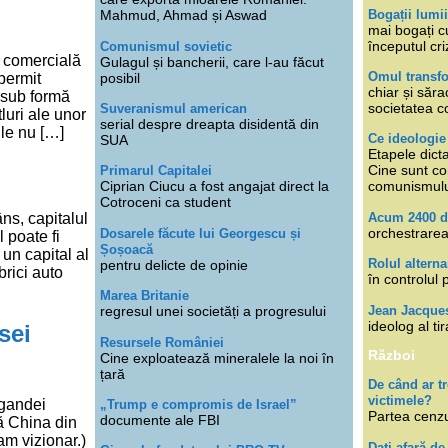
Bogații lumi
Mahmud, Ahmad și Aswad
mai bogați cu
începutul cri
Comunismul sovietic
e comercială
Gulagul și bancherii, care l-au făcut
Omul transfo
posibil
 permit
chiar și săra
, sub formă
societatea co
Suveranismul american
luri ale unor
serial despre dreapta disidentă din
ile nu […]
Ce ideologi
SUA
Etapele dicta
Cine sunt con
Primarul Capitalei
Ciprian Ciucu a fost angajat direct la
comunismul
Cotroceni ca student
Acum 2400 d
âns, capitalul
orchestrarea
Dosarele făcute lui Georgescu și
 poate fi
Șoșoacă
 un capital al
Rolul alterna
pentru delicte de opinie
brici auto
în controlul 
Marea Britanie
Jean Jacque
regresul unei societăți a progresului
ideolog al tir
sei
Resursele României
Război
Cine exploatează mineralele la noi în
țară
De când ar 
victimele?
agandei
„Trump e compromis de Israel”
Partea cenzu
documente ale FBI
ă China din
am vizionar.)
Dați afară de