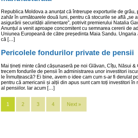
Republica Moldova a anunțat că întrerupe exporturile de grâu,
zahăr în următoarele două luni, pentru că stocurile se află „se af
asigurării securității alimentare”, potrivit premierului Natalia Gav
Anunțul a venit aproape concomitent cu semnarea cererii de ad
Uniunea Europeană de către președinta Maia Sandu. Ungaria 
că […]
Pericolele fondurilor private de pensii
Mai țineți minte când cășunaseră pe noi Glăvan, Cîțu, Năsui &
trecem fondurile de pensii în administrarea unor investitori iscus
le înmulțească? Ei bine, avem o idee cam cum s-ar fi derulat p
pentru că americanii și alții din apus sunt cam toți investitori î
al pensiilor. Iar acum […]
1
2
3
4
Next »