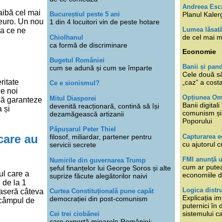
Andreea Esc
aibă cel mai
Planul Kaler
Bucureștiul peste 5 ani
 euro. Un nou
1 din 4 locuitori vin de peste hotare
Lumea lăsat
ea ce ne
de cel mai m
Chiolhanul
ca formă de discriminare
Economie
Bugetul României
Banii și pan
cum se adună și cum se împarte
Cele două s
ritate
„caz” a cost
Ce e sionismul?
de noi
Opțiunea O
Mitul Diasporei
 să garanteze
Banii digita
devenită reacționară, contină să își
a și
comunism și 
dezamăgească artizanii
Poporului
Păpușarul Peter Thiel
 care au
Capturarea 
filosof, miliardar, partener pentru
cu ajutorul c
servicii secrete
FMI anunță 
Numirile din guvernarea Trump
cum ar putea
șeful finanțelor lui George Soros și alte
ul care a
economiile d
suprize făcute alegătorilor naivi
 de la 1
Logica distr
Curtea Constituțională pune capăt
raseră câteva
Explicația im
democrației din post-comunism
e câmpul de
puternici în
sistemului ca
Cei trei ciobănei
care exportă mioarele României: