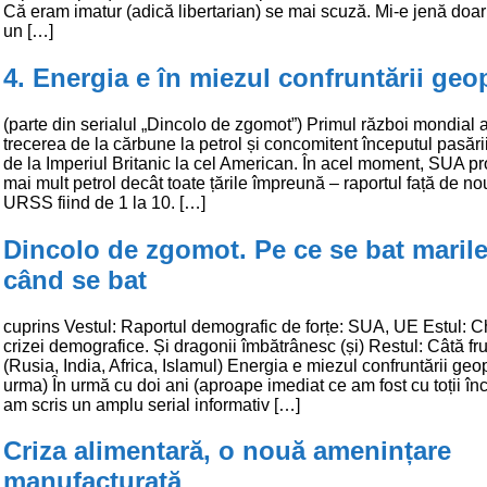
Că eram imatur (adică libertarian) se mai scuză. Mi-e jenă doar
un […]
4. Energia e în miezul confruntării geop
(parte din serialul „Dincolo de zgomot”) Primul război mondial 
trecerea de la cărbune la petrol și concomitent începutul pasării
de la Imperiul Britanic la cel American. În acel moment, SUA p
mai mult petrol decât toate țările împreună – raportul față de n
URSS fiind de 1 la 10. […]
Dincolo de zgomot. Pe ce se bat marile
când se bat
cuprins Vestul: Raportul demografic de forțe: SUA, UE Estul: Ch
crizei demografice. Și dragonii îmbătrânesc (și) Restul: Câtă fr
(Rusia, India, Africa, Islamul) Energia e miezul confruntării geop
urma) În urmă cu doi ani (aproape imediat ce am fost cu toții înc
am scris un amplu serial informativ […]
Criza alimentară, o nouă amenințare
manufacturată