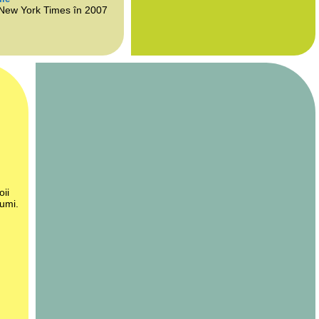
 New York Times în 2007
oii
lumi.