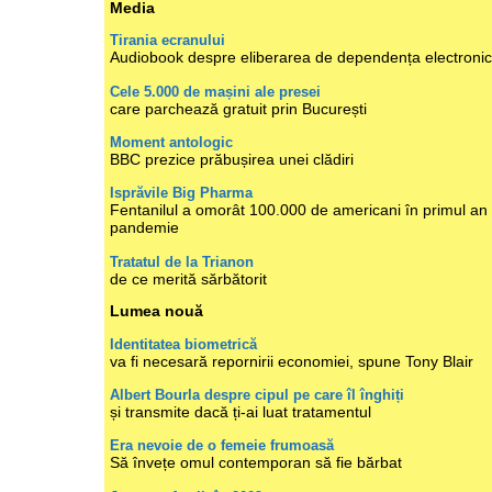
Media
Tirania ecranului
Audiobook despre eliberarea de dependența electroni
Cele 5.000 de mașini ale presei
care parchează gratuit prin București
Moment antologic
BBC prezice prăbușirea unei clădiri
Isprăvile Big Pharma
Fentanilul a omorât 100.000 de americani în primul an
pandemie
Tratatul de la Trianon
de ce merită sărbătorit
Lumea nouă
Identitatea biometrică
va fi necesară repornirii economiei, spune Tony Blair
Albert Bourla despre cipul pe care îl înghiți
și transmite dacă ți-ai luat tratamentul
Era nevoie de o femeie frumoasă
Să învețe omul contemporan să fie bărbat