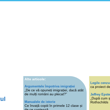
Alte articole:
Legile cenzu
Argumentele împotriva imigrației
ca proiect de
„De ce vă opuneți imigrației, dacă atât
de mulți români au plecat?”
Jeffrey Epste
ul
„După cum ști
Manualele de istorie
Rothschilds
Ce învață copiii în primele 12 clase și
de ce contează