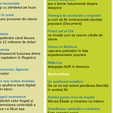
a recunoaște
are o teorie halucinantă despre
gi cu zâmbetul pe buze
diaspora
ă în urmă
Strategia de accelerare a migrației
are proxenet din istorie
și cum să fie contracarată opoziția
populară (Document)
Fostul șef al CIA
demia
ne învață cum se rescriu cărțile de
ăptămâni când fiecare
istorie
at 12 milioane de dolari
Unirea cu Moldova
marova
capcana patrioților în fața
li înseamnă fuziunea dintre
impedimentelor practice
capitalism în Registrul
Rătăcirea
delegației AUR în America
economiei Japoniei
rizelor
Spiritualitate
un nou sistem monetar
Un sentiment metafizic
 spulbera banii digitali
De ce nu toți resimt pierderea libertății
in bănci
în același fel
ugerii economice
Antidot pentru frica de moarte
plicării celor bogați și
Mircea Eliade și moartea ca inițiere
 demolarea controlată a
re i-a făcut așa
Grandioasa catedrală a românilor
Foto-reportaj serial