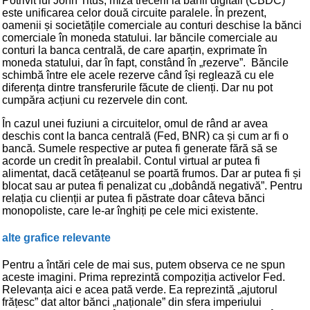
Potrivit lui John Titus, miza trecerii la banii digitali (CBDC)
este unificarea celor două circuite paralele. În prezent,
oamenii și societățile comerciale au conturi deschise la bănci
comerciale în moneda statului. Iar băncile comerciale au
conturi la banca centrală, de care aparțin, exprimate în
moneda statului, dar în fapt, constând în „rezerve”. Băncile
schimbă între ele acele rezerve când își reglează cu ele
diferența dintre transferurile făcute de clienți. Dar nu pot
cumpăra acțiuni cu rezervele din cont.
În cazul unei fuziuni a circuitelor, omul de rând ar avea
deschis cont la banca centrală (Fed, BNR) ca și cum ar fi o
bancă. Sumele respective ar putea fi generate fără să se
acorde un credit în prealabil. Contul virtual ar putea fi
alimentat, dacă cetățeanul se poartă frumos. Dar ar putea fi și
blocat sau ar putea fi penalizat cu „dobândă negativă”. Pentru
relația cu clienții ar putea fi păstrate doar câteva bănci
monopoliste, care le-ar înghiți pe cele mici existente.
alte grafice relevante
Pentru a întări cele de mai sus, putem observa ce ne spun
aceste imagini. Prima reprezintă compoziția activelor Fed.
Relevanța aici e acea pată verde. Ea reprezintă „ajutorul
frățesc” dat altor bănci „naționale” din sfera imperiului