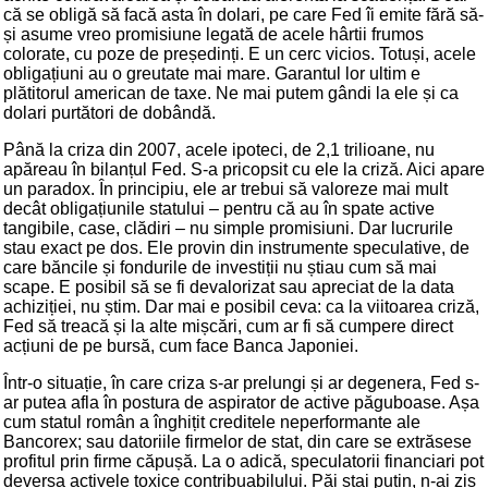
că se obligă să facă asta în dolari, pe care Fed îi emite fără să-
și asume vreo promisiune legată de acele hârtii frumos
colorate, cu poze de președinți. E un cerc vicios. Totuși, acele
obligațiuni au o greutate mai mare. Garantul lor ultim e
plătitorul american de taxe. Ne mai putem gândi la ele și ca
dolari purtători de dobândă.
Până la criza din 2007, acele ipoteci, de 2,1 trilioane, nu
apăreau în bilanțul Fed. S-a pricopsit cu ele la criză. Aici apare
un paradox. În principiu, ele ar trebui să valoreze mai mult
decât obligațiunile statului – pentru că au în spate active
tangibile, case, clădiri – nu simple promisiuni. Dar lucrurile
stau exact pe dos. Ele provin din instrumente speculative, de
care băncile și fondurile de investiții nu știau cum să mai
scape. E posibil să se fi devalorizat sau apreciat de la data
achiziției, nu știm. Dar mai e posibil ceva: ca la viitoarea criză,
Fed să treacă și la alte mișcări, cum ar fi să cumpere direct
acțiuni de pe bursă, cum face Banca Japoniei.
Într-o situație, în care criza s-ar prelungi și ar degenera, Fed s-
ar putea afla în postura de aspirator de active păguboase. Așa
cum statul român a înghițit creditele neperformante ale
Bancorex; sau datoriile firmelor de stat, din care se extrăsese
profitul prin firme căpușă. La o adică, speculatorii financiari pot
deversa activele toxice contribuabilului. Păi stai puțin, n-ai zis