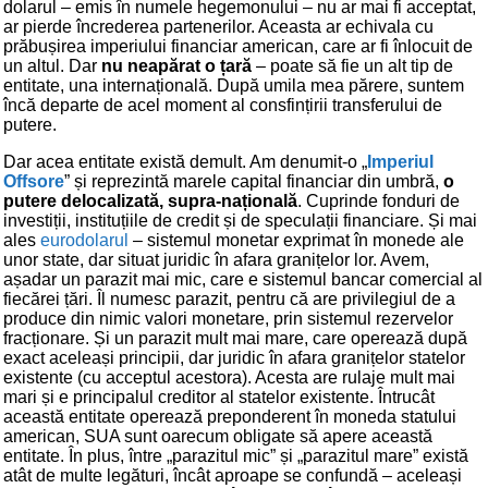
dolarul – emis în numele hegemonului – nu ar mai fi acceptat,
ar pierde încrederea partenerilor. Aceasta ar echivala cu
prăbușirea imperiului financiar american, care ar fi înlocuit de
un altul. Dar
nu neapărat o țară
– poate să fie un alt tip de
entitate, una internațională. După umila mea părere, suntem
încă departe de acel moment al consfințirii transferului de
putere.
Dar acea entitate există demult. Am denumit-o „
Imperiul
Offsore
” și reprezintă marele capital financiar din umbră,
o
putere delocalizată, supra-națională
. Cuprinde fonduri de
investiții, instituțiile de credit și de speculații financiare. Și mai
ales
eurodolarul
– sistemul monetar exprimat în monede ale
unor state, dar situat juridic în afara granițelor lor. Avem,
așadar un parazit mai mic, care e sistemul bancar comercial al
fiecărei țări. Îl numesc parazit, pentru că are privilegiul de a
produce din nimic valori monetare, prin sistemul rezervelor
fracționare. Și un parazit mult mai mare, care operează după
exact aceleași principii, dar juridic în afara granițelor statelor
existente (cu acceptul acestora). Acesta are rulaje mult mai
mari și e principalul creditor al statelor existente. Întrucât
această entitate operează preponderent în moneda statului
american, SUA sunt oarecum obligate să apere această
entitate. În plus, între „parazitul mic” și „parazitul mare” există
atât de multe legături, încât aproape se confundă – aceleași