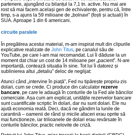
partenere, ajungând cu bilanțul la 7,1 tn. active. Nu mai are
rost să mai facem același gen de echivalențe, pentru că, între
timp, s-a ajuns la 59 milioane de „bolnavi” (foști și actuali) în
SUA. Aproape 1 din 6 americani.
circuite paralele
În pregătirea acestui material, m-am inspirat mult din clipurile
explicative realizate de
John Titus
, pe canalul său de
YouTube, pe care l-am mai recomandat. Lui îi dăduse la un
moment dat chiar un cost de 14 milioane per „pacient”. N-are
importanță, contează situația în sine. Tot lui îi datorez și
sublinierea altui „detaliu” deloc de neglijat:
Atunci când „intervine în piață”, Fed nu tipărește propriu-zis
dolari, cum se crede. Ci produce din calculator
rezerve
bancare
, pe care le adaugă în conturile de la Fed ale băncilor
comerciale. Așa cum am explicat, unitățile rezervelor bancare
sunt cuantificate scriptic în dolari, dar nu sunt dolari. Ele nu
ajută economia reală. Deci, dacă ne gândim la lunile de
carantină – oamenii de rând și micile afaceri erau oprite să
mai funcționeze, iar trilioanele de dolari erau revărsate în
conturile băncilor, practic nelovite de criză.