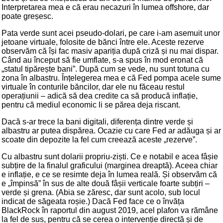
Interpretarea mea e că erau necazuri în lumea offshore, dar
poate greșesc.
Pata verde sunt acei pseudo-dolari, pe care i-am asemuit unor
jetoane virtuale, folosite de bănci între ele. Aceste rezerve
observăm că își fac masiv apariția după criză și nu mai dispar.
Când au început să fie umflate, s-a spus în mod eronat că
„statul tipărește bani”. După cum se vede, nu sunt totuna cu
zona în albastru. Înțelegerea mea e că Fed pompa acele sume
virtuale în conturile băncilor, dar ele nu făceau restul
operațiunii – adică să dea credite ca să producă inflație,
pentru că mediul economic li se părea deja riscant.
Dacă s-ar trece la bani digitali, diferența dintre verde și
albastru ar putea dispărea. Ocazie cu care Fed ar adăuga și ar
scoate din depozite la fel cum creează aceste „rezerve”.
Cu albastru sunt dolarii propriu-ziști. Ce e notabil e acea fâșie
subțire de la finalul graficului (marginea dreaptă). Aceea chiar
e inflație, e ce se resimte deja în lumea reală. Și observăm că
e „împinsă” în sus de alte două fâșii verticale foarte subțiri –
verde și grena. (Abia se zăresc, dar sunt acolo, sub locul
indicat de săgeata roșie.) Dacă Fed face ce o învăța
BlackRock în raportul din august 2019, acel plafon va rămâne
la fel de sus, pentru că se cerea o intervenție directă și de