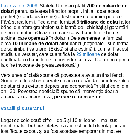
La criza din 2008
, Statele Unite au plătit
700 de miliarde de
dolari
pentru salvarea băncilor proprii. Inițial, doar acest
pachet (scandalos în sine) a fost cunoscut opiniei publice.
Fără știrea lumii, Fed a mai furnizat
5 trilioane de dolari
altor
bănci din afara granițelor, sub formă de lichidități și garantări
de împrumuturi. (Ocazie cu care salva băncile offshore și
străine, care operează în dolari.) De asemenea, a furnizat
circa
10 trilioane de dolari
altor bănci „naționale”, sub formă
de schimburi valutare. (Există și alte estimări, cum ar fi acest
studiu universitar, care cuantifică la
29 trilioane
de dolari
cheltuiala cu băncile de la precedenta criză. Dar ne mărginim
la cifre invocate de presa „serioasă”.)
Versiunea oficială spune că povestea a avut un final fericit.
Sumele ar fi fost recuperate chiar cu dobândă. Iar intervențiile
de atunci au evitat o depresiune economică în stilul celei din
anii 30. Povestea neoficială spune că intervenția doar a
amânat acea mare criză,
pe care o trăim acum
.
vasalii și suzeranul
Legat de cele două cifre – de 5 și 10 trilioane – mai sus
menționate. Trebuie înțeles, că au fost un fel de rulaj, nu au
fost făcute cadou, și au fost acordate temporar din motive