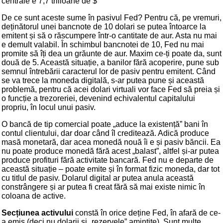
centrale e 7,7 trilioane de $
De ce sunt aceste sume în pasivul Fed? Pentru că, pe vremuri,
deținătorul unei bancnote de 10 dolari se putea întoarce la
emitent și să o răscumpere într-o cantitate de aur. Asta nu mai
e demult valabil. În schimbul bancnotei de 10, Fed nu mai
promite să îți dea un grăunte de aur. Maxim ce-ți poate da, sunt
două de 5. Această situație, a banilor fără acoperire, pune sub
semnul întrebării caracterul lor de pasiv pentru emitent. Când
se va trece la moneda digitală, s-ar putea pune și această
problemă, pentru că acei dolari virtuali vor face Fed să preia și
o funcție a trezoreriei, devenind echivalentul capitalului
propriu, în locul unui pasiv.
O bancă de tip comercial poate „aduce la existență” bani în
contul clientului, dar doar când îl creditează. Adică produce
masă monetară, dar acea monedă nouă îi e și pasiv băncii. Ea
nu poate produce monedă fără acest „balast”, altfel și-ar putea
produce profituri fără activitate bancară. Fed nu e departe de
această situație – poate emite și în format fizic moneda, dar tot
cu titlul de pasiv. Dolarul digital ar putea anula această
constrângere și ar putea fi creat fără să mai existe nimic în
coloana de active.
Secțiunea activului
constă în orice deține Fed, în afară de ce-
a emis (deci nu dolarii și „rezervele” amintite). Sunt multe