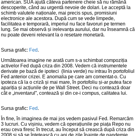
american. SUA ajută câteva partenere cheie să nu rămână
descoperite, când au urgentă nevoie de dolari. Le acceptă la
schimb valutele naționale, mai precis spus, promisiuni
electronice ale acestora. După cum se vede limpede,
facilitatea e temporară, imperiul nu face favoruri pe termen
lung. Se mai observă și irelevanța aurului, dar nu înseamnă că
nu poate deveni relevant la o resetare monetară.
Sursa grafic:
Fed
.
Următoarea imagine ne arată cum s-a schimbat compoziția
activelor Fed după criza din 2008. Vedem că instrumentele
derivate pe bază de ipoteci (linia verde) nu intrau în portofoliul
Fed anterior crizei. E anomalia pe care am comentat-o. Cu
ipoteza că la o criză și mai mare, în portofoliu și-ar putea face
apariția și acțiunile de pe Wall Street. Deci nu contează doar
cât e „inventarul”, contează și din ce-i compus, calitatea lui.
Sursa grafic:
Fed
.
În fine, în imaginea de mai jos vedem pasivul Fed. Remarcăm
3 lucruri. Cu vișiniu, vedem că operațiunile pe piața Repo nu
erau ceva firesc în trecut, au început să crească după criza din
2008 și să se întețească cu ani de zile înainte de pandemie.