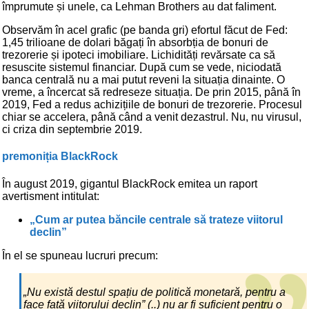
împrumute și unele, ca Lehman Brothers au dat faliment.
Observăm în acel grafic (pe banda gri) efortul făcut de Fed:
1,45 trilioane de dolari băgați în absorbția de bonuri de
trezorerie și ipoteci imobiliare. Lichidități revărsate ca să
resuscite sistemul financiar. După cum se vede, niciodată
banca centrală nu a mai putut reveni la situația dinainte. O
vreme, a încercat să redreseze situația. De prin 2015, până în
2019, Fed a redus achizițiile de bonuri de trezorerie. Procesul
chiar se accelera, până când a venit dezastrul. Nu, nu virusul,
ci criza din septembrie 2019.
premoniția BlackRock
În august 2019, gigantul BlackRock emitea un raport
avertisment intitulat:
„Cum ar putea băncile centrale să trateze viitorul
declin”
În el se spuneau lucruri precum:
„Nu există destul spațiu de politică monetară, pentru a
face față viitorului declin” (..) nu ar fi suficient pentru o