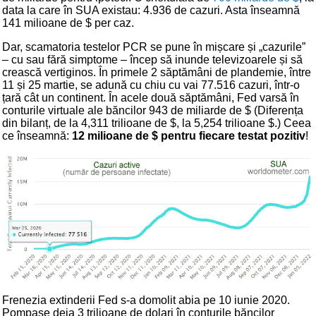
data la care în SUA existau: 4.936 de cazuri. Asta înseamnă
141 milioane de $ per caz.
Dar, scamatoria testelor PCR se pune în mișcare și „cazurile”
– cu sau fără simptome – încep să inunde televizoarele și să
crească vertiginos. În primele 2 săptămâni de plandemie, între
11 și 25 martie, se adună cu chiu cu vai 77.516 cazuri, într-o
țară cât un continent. În acele două săptămâni, Fed varsă în
conturile virtuale ale băncilor 943 de miliarde de $ (Diferența
din bilanț, de la 4,311 trilioane de $, la 5,254 trilioane $.) Ceea
ce înseamnă:
12 milioane de $ pentru fiecare testat pozitiv
!
Frenezia extinderii Fed s-a domolit abia pe 10 iunie 2020.
Pompase deja 3 trilioane de dolari în conturile băncilor