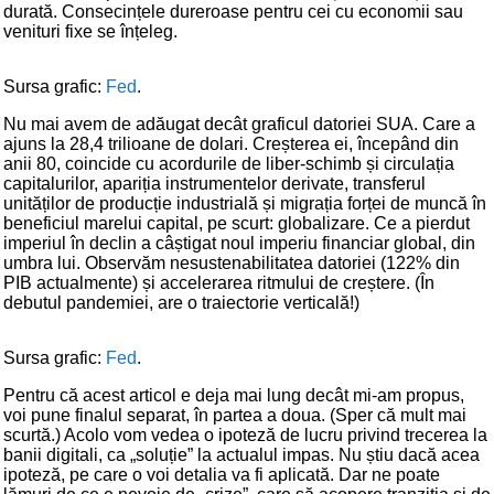
durată. Consecințele dureroase pentru cei cu economii sau
venituri fixe se înțeleg.
Sursa grafic:
Fed
.
Nu mai avem de adăugat decât graficul datoriei SUA. Care a
ajuns la 28,4 trilioane de dolari. Creșterea ei, începând din
anii 80, coincide cu acordurile de liber-schimb și circulația
capitalurilor, apariția instrumentelor derivate, transferul
unităților de producție industrială și migrația forței de muncă în
beneficiul marelui capital, pe scurt: globalizare. Ce a pierdut
imperiul în declin a câștigat noul imperiu financiar global, din
umbra lui. Observăm nesustenabilitatea datoriei (122% din
PIB actualmente) și accelerarea ritmului de creștere. (În
debutul pandemiei, are o traiectorie verticală!)
Sursa grafic:
Fed
.
Pentru că acest articol e deja mai lung decât mi-am propus,
voi pune finalul separat, în partea a doua. (Sper că mult mai
scurtă.) Acolo vom vedea o ipoteză de lucru privind trecerea la
banii digitali, ca „soluție” la actualul impas. Nu știu dacă acea
ipoteză, pe care o voi detalia va fi aplicată. Dar ne poate