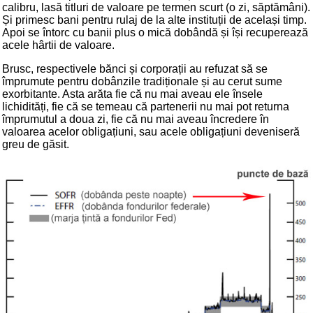
calibru, lasă titluri de valoare pe termen scurt (o zi, săptămâni).
Și primesc bani pentru rulaj de la alte instituții de același timp.
Apoi se întorc cu banii plus o mică dobândă și își recuperează
acele hârtii de valoare.
Brusc, respectivele bănci și corporații au refuzat să se
împrumute pentru dobânzile tradiționale și au cerut sume
exorbitante. Asta arăta fie că nu mai aveau ele însele
lichidități, fie că se temeau că partenerii nu mai pot returna
împrumutul a doua zi, fie că nu mai aveau încredere în
valoarea acelor obligațiuni, sau acele obligațiuni deveniseră
greu de găsit.