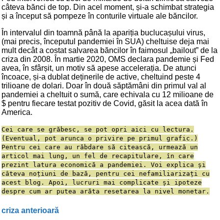
câteva bănci de top. Din acel moment, și-a schimbat strategia
și a început să pompeze în conturile virtuale ale băncilor.
În intervalul din toamnă până la apariția buclucașului virus,
(mai precis, începutul pandemiei în SUA) cheltuise deja mai
mult decât a costat salvarea băncilor în faimosul „bailout” de la
criza din 2008. În martie 2020, OMS declara pandemie și Fed
avea, în sfârșit, un motiv să apese accelerația. De atunci
încoace, și-a dublat deținerile de active, cheltuind peste 4
trilioane de dolari. Doar în două săptămâni din primul val al
pandemiei a cheltuit o sumă, care echivala cu 12 milioane de
$ pentru fiecare testat pozitiv de Covid, găsit la acea dată în
America.
Cei care se grăbesc, se pot opri aici cu lectura.
(Eventual, pot arunca o privire pe primul grafic.)
Pentru cei care au răbdare să citească, urmează un
articol mai lung, un fel de recapitulare, în care
prezint latura economică a pandemiei. Voi explica și
câteva noțiuni de bază, pentru cei nefamiliarizați cu
acest blog. Apoi, lucruri mai complicate și ipoteze
despre cum ar putea arăta resetarea la nivel monetar.
criza anterioară