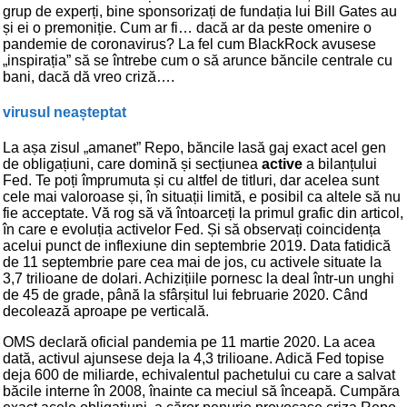
grup de experți, bine sponsorizați de fundația lui Bill Gates au
și ei o premoniție. Cum ar fi… dacă ar da peste omenire o
pandemie de coronavirus? La fel cum BlackRock avusese
„inspirația” să se întrebe cum o să arunce băncile centrale cu
bani, dacă dă vreo criză….
virusul neașteptat
La așa zisul „amanet” Repo, băncile lasă gaj exact acel gen
de obligațiuni, care domină și secțiunea
active
a bilanțului
Fed. Te poți împrumuta și cu altfel de titluri, dar acelea sunt
cele mai valoroase și, în situații limită, e posibil ca altele să nu
fie acceptate. Vă rog să vă întoarceți la primul grafic din articol,
în care e evoluția activelor Fed. Și să observați coincidența
acelui punct de inflexiune din septembrie 2019. Data fatidică
de 11 septembrie pare cea mai de jos, cu activele situate la
3,7 trilioane de dolari. Achizițiile pornesc la deal într-un unghi
de 45 de grade, până la sfârșitul lui februarie 2020. Când
decolează aproape pe verticală.
OMS declară oficial pandemia pe 11 martie 2020. La acea
dată, activul ajunsese deja la 4,3 trilioane. Adică Fed topise
deja 600 de miliarde, echivalentul pachetului cu care a salvat
băcile interne în 2008, înainte ca meciul să înceapă. Cumpăra