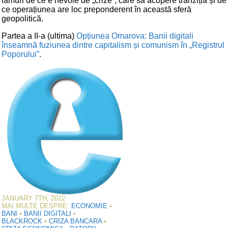
lămuri de ce e nevoie de „crize”, care să acopere tranziția și de
ce operațiunea are loc preponderent în această sferă
geopolitică.
Partea a II-a (ultima)
Opțiunea Omarova: Banii digitali
înseamnă fuziunea dintre capitalism și comunism în „Registrul
Poporului”
.
JANUARY 7TH, 2022
MAI MULTE DESPRE:
ECONOMIE
•
BANI
•
BANII DIGITALI
•
BLACKROCK
•
CRIZA BANCARA
•