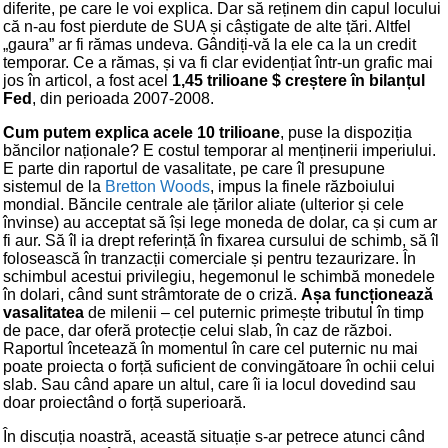
diferite, pe care le voi explica. Dar să reținem din capul locului
că n-au fost pierdute de SUA și câștigate de alte țări. Altfel
„gaura” ar fi rămas undeva. Gândiți-vă la ele ca la un credit
temporar. Ce a rămas, și va fi clar evidențiat într-un grafic mai
jos în articol, a fost acel
1,45 trilioane $ creștere în bilanțul
Fed
, din perioada 2007-2008.
Cum putem explica acele 10 trilioane
, puse la dispoziția
băncilor naționale? E costul temporar al menținerii imperiului.
E parte din raportul de vasalitate, pe care îl presupune
sistemul de la
Bretton Woods
, impus la finele războiului
mondial. Băncile centrale ale țărilor aliate (ulterior și cele
învinse) au acceptat să își lege moneda de dolar, ca și cum ar
fi aur. Să îl ia drept referință în fixarea cursului de schimb, să îl
folosească în tranzacții comerciale și pentru tezaurizare. În
schimbul acestui privilegiu, hegemonul le schimbă monedele
în dolari, când sunt strâmtorate de o criză.
Așa funcționează
vasalitatea
de milenii – cel puternic primește tributul în timp
de pace, dar oferă protecție celui slab, în caz de război.
Raportul încetează în momentul în care cel puternic nu mai
poate proiecta o forță suficient de convingătoare în ochii celui
slab. Sau când apare un altul, care îi ia locul dovedind sau
doar proiectând o forță superioară.
În discuția noastră, această situație s-ar petrece atunci când