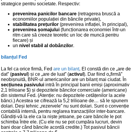
strategice pentru societate. Respectiv:
prevenirea panicilor bancare
(retragerea bruscă a
economiilor populației din băncile private),
stabilitatea prețurilor
(prevenirea inflației, în principal),
prevenirea șomajului
(funcționarea economiei într-un
ritm care să creeze teoretic un loc de muncă pentru
fiecare) și
un
nivel stabil al dobânzilor
.
bilanțul Fed
La fel ca orice firmă, Fed
are un bilanț
. El constă din ce „are de
dat” (
pasivul
) și ce „are de luat” (
activul
). Dar fiind o„firmă”
neobișnuită, BNR-ul americanilor are un bilanț mai ciudat. În
secțiunea pasivului
intră în principal banii emiși (aproximativ
2,1 trilioane $) și depozitele băncilor comerciale (americane)
din sistemul Fed. (Atenție: nu depozitele cetățenilor la acele
bănci.) Acestea se cifrează la 5,2 trilioane de… să le spunem
dolari. Deși tehnic „rezervele” nu sunt dolari. Sunt o convenție
contabilă internă, pentru reglarea tranzacțiilor inter-bancare.
Gândiți-vă la ele ca la niște jetoane, pe care băncile le pot
schimba între ele. (Cu ele nu se pot cumpăra lucruri, devin
bani doar când băncile acordă credite.) Tot pasivul băncii