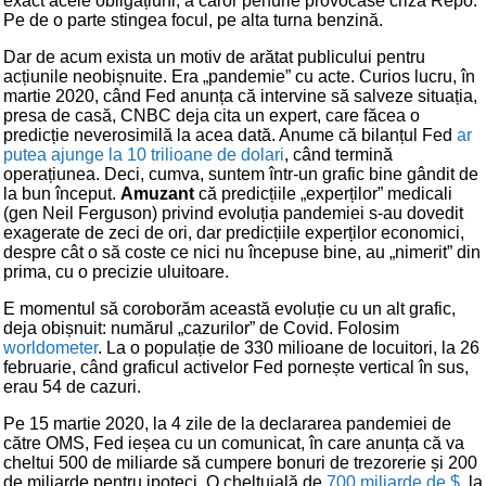
exact acele obligațiuni, a căror penurie provocase criza Repo.
Pe de o parte stingea focul, pe alta turna benzină.
Dar de acum exista un motiv de arătat publicului pentru
acțiunile neobișnuite. Era „pandemie” cu acte. Curios lucru, în
martie 2020, când Fed anunța că intervine să salveze situația,
presa de casă, CNBC deja cita un expert, care făcea o
predicție neverosimilă la acea dată. Anume că bilanțul Fed
ar
putea ajunge la 10 trilioane de dolari
, când termină
operațiunea. Deci, cumva, suntem într-un grafic bine gândit de
la bun început.
Amuzant
că predicțiile „experților” medicali
(gen Neil Ferguson) privind evoluția pandemiei s-au dovedit
exagerate de zeci de ori, dar predicțiile experților economici,
despre cât o să coste ce nici nu începuse bine, au „nimerit” din
prima, cu o precizie uluitoare.
E momentul să coroborăm această evoluție cu un alt grafic,
deja obișnuit: numărul „cazurilor” de Covid. Folosim
worldometer
. La o populație de 330 milioane de locuitori, la 26
februarie, când graficul activelor Fed pornește vertical în sus,
erau 54 de cazuri.
Pe 15 martie 2020, la 4 zile de la declararea pandemiei de
către OMS, Fed ieșea cu un comunicat, în care anunța că va
cheltui 500 de miliarde să cumpere bonuri de trezorerie și 200
de miliarde pentru ipoteci. O cheltuială de
700 miliarde de $
, la