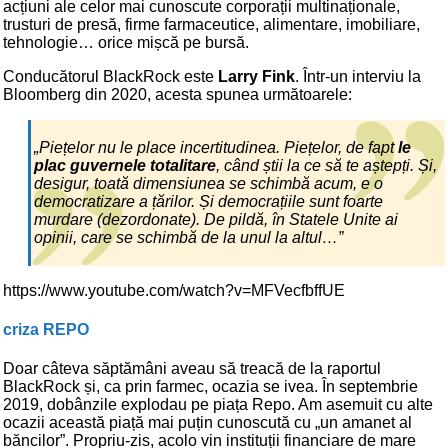
acțiuni ale celor mai cunoscute corporații multinaționale,
trusturi de presă, firme farmaceutice, alimentare, imobiliare,
tehnologie… orice mișcă pe bursă.
Conducătorul BlackRock este
Larry Fink
. Într-un interviu la
Bloomberg din 2020, acesta spunea următoarele:
„Piețelor nu le place incertitudinea. Piețelor, de fapt
le
plac guvernele totalitare
, când știi la ce să te aștepți. Și,
desigur, toată dimensiunea se schimbă acum, e o
democratizare a țărilor. Și democrațiile sunt foarte
murdare (dezordonate). De pildă, în Statele Unite ai
opinii, care se schimbă de la unul la altul…”
https://www.youtube.com/watch?v=MFVecfbffUE
criza REPO
Doar câteva săptămâni aveau să treacă de la raportul
BlackRock și, ca prin farmec, ocazia se ivea. În septembrie
2019, dobânzile explodau pe piața Repo. Am asemuit cu alte
ocazii această piață mai puțin cunoscută cu „un amanet al
băncilor”. Propriu-zis, acolo vin instituții financiare de mare