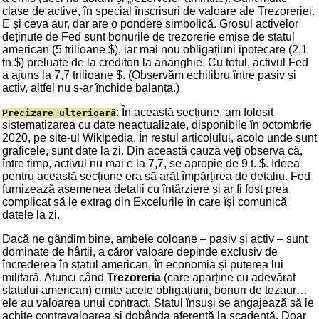
clase de active, în special înscrisuri de valoare ale Trezoreriei.
E și ceva aur, dar are o pondere simbolică. Grosul activelor
deținute de Fed sunt bonurile de trezorerie emise de statul
american (5 trilioane $), iar mai nou obligațiuni ipotecare (2,1
tn $) preluate de la creditori la ananghie. Cu totul, activul Fed
a ajuns la 7,7 trilioane $. (Observăm echilibru între pasiv și
activ, altfel nu s-ar închide balanța.)
: În această secțiune, am folosit
Precizare ulterioară
sistematizarea cu date neactualizate, disponibile în octombrie
2020, pe site-ul Wikipedia. În restul articolului, acolo unde sunt
graficele, sunt date la zi. Din această cauză veți observa că,
între timp, activul nu mai e la 7,7, se apropie de 9 t. $. Ideea
pentru această secțiune era să arăt împărțirea de detaliu. Fed
furnizează asemenea detalii cu întârziere și ar fi fost prea
complicat să le extrag din Excelurile în care își comunică
datele la zi.
Dacă ne gândim bine, ambele coloane – pasiv și activ – sunt
dominate de hârtii, a căror valoare depinde exclusiv de
încrederea în statul american, în economia și puterea lui
militară. Atunci când
Trezoreria
(care aparține cu adevărat
statului american) emite acele obligațiuni, bonuri de tezaur…
ele au valoarea unui contract. Statul însuși se angajează să le
achite contravaloarea și dobânda aferentă la scadență. Doar