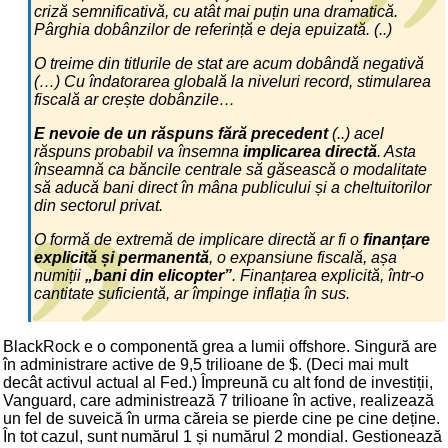
criză semnificativă, cu atât mai puțin una dramatică.
Pârghia dobânzilor de referință e deja epuizată. (..)
O treime din titlurile de stat are acum dobândă negativă
(…) Cu îndatorarea globală la niveluri record, stimularea
fiscală ar crește dobânzile…
E nevoie de un răspuns fără precedent
(..) acel
răspuns probabil va însemna
implicarea directă
. Asta
înseamnă ca băncile centrale să găsească o modalitate
să aducă bani direct în mâna publicului și a cheltuitorilor
din sectorul privat.
O formă de extremă de implicare directă ar fi o
finanțare
explicită și permanentă
, o expansiune fiscală, așa
numiții
„bani din elicopter”
. Finanțarea explicită, într-o
cantitate suficientă, ar împinge inflația în sus.
BlackRock e o componentă grea a lumii offshore. Singură are
în administrare active de 9,5 trilioane de $. (Deci mai mult
decât activul actual al Fed.) Împreună cu alt fond de investiții,
Vanguard, care administrează 7 trilioane în active, realizează
un fel de suveică în urma căreia se pierde cine pe cine deține.
În tot cazul, sunt numărul 1 și numărul 2 mondial. Gestionează