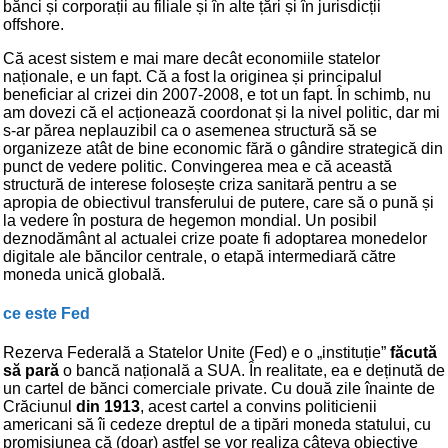
bănci și corporații au filiale și în alte țări și în jurisdicții
offshore.
Că acest sistem e mai mare decât economiile statelor
naționale, e un fapt. Că a fost la originea și principalul
beneficiar al crizei din 2007-2008, e tot un fapt. În schimb, nu
am dovezi că el acționează coordonat și la nivel politic, dar mi
s-ar părea neplauzibil ca o asemenea structură să se
organizeze atât de bine economic fără o gândire strategică din
punct de vedere politic. Convingerea mea e că această
structură de interese folosește criza sanitară pentru a se
apropia de obiectivul transferului de putere, care să o pună și
la vedere în postura de hegemon mondial. Un posibil
deznodământ al actualei crize poate fi adoptarea monedelor
digitale ale băncilor centrale, o etapă intermediară către
moneda unică globală.
ce este Fed
Rezerva Federală a Statelor Unite (Fed) e o „instituție”
făcută
să pară
o bancă națională a SUA. În realitate, ea e deținută de
un cartel de bănci comerciale private. Cu două zile înainte de
Crăciunul
din 1913
, acest cartel a convins politicienii
americani să îi cedeze dreptul de a tipări moneda statului, cu
promisiunea că (doar) astfel se vor realiza câteva obiective