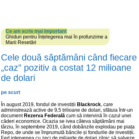
Ce am scris mai important
Ghiduri pentru înțelegerea mai în profunzime a
Marii Resetări
Cele două săptămâni când fiecare
„caz” pozitiv a costat 12 milioane
de dolari
pe scurt
În august 2019, fondul de investiții
Blackrock
, care
administrează active de 9,5 trilioane de dolari, sfătuia într-un
document
Rezerva Federală
cum să intervină în cazul unei
căderi economice. Ocazia se ivea câteva săptămâni mai
târziu, în septembrie 2019, când dobânzile explodau pe piața
Repo, de unde se împrumută băncile și fondurile de investiții.
Fed intervenea cu zeci de miliarde de dolari zilnic să salveze