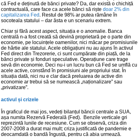
că Fed e deținută de bănci private? Da, dar există o chichiță
contractuală, care face ca acele bănci să riște
doar 2% din
capitalizarea Fed
. Restul de 98% ar putea rămâne în
socoteala statului – dar ăsta e un scenariu extrem.
Chiar și fără acest aspect, situația e o anomalie. Banca
centrală n-a fost creată să devină proprietară pe o parte din
economie, pe locuințele oamenilor, nici măcar pe promisiunile
de hârtie ale statului. Acele obligațiuni nu au ajuns în activul
Fed direct din Trezorerie, ci sunt cumpărate din piață, de la
bănci private și fonduri speculative. Operațiune care trage
sevă din economie. Deci nu-i un lucru bun că Fed se umflă cu
acele active, constând în promisiuni ale propriului stat. În
situația dată, nici nu e clar dacă preluarea de active din
economie ar trebui să se numească „naționalizare” sau
„privatizare”.
activul și crizele
În graficul de mai jos, vedeți bilanțul băncii centrale a SUA,
așa numita Rezervă Federală (Fed). Benzile verticale gri
reprezintă lunile de recesiune. Cum se observă, criza din
2007-2008 a durat mai mult; criza justificată de pandemie e
deocamdată o bandă îngustă, pentru că abia urmează.