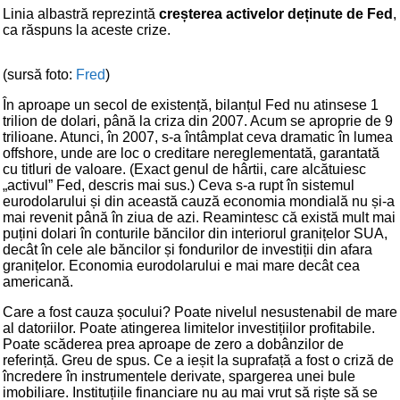
Linia albastră reprezintă
creșterea activelor deținute de Fed
,
ca răspuns la aceste crize.
(sursă foto:
Fred
)
În aproape un secol de existență, bilanțul Fed nu atinsese 1
trilion de dolari, până la criza din 2007. Acum se aproprie de 9
trilioane. Atunci, în 2007, s-a întâmplat ceva dramatic în lumea
offshore, unde are loc o creditare nereglementată, garantată
cu titluri de valoare. (Exact genul de hârtii, care alcătuiesc
„activul” Fed, descris mai sus.) Ceva s-a rupt în sistemul
eurodolarului și din această cauză economia mondială nu și-a
mai revenit până în ziua de azi. Reamintesc că există mult mai
puțini dolari în conturile băncilor din interiorul granițelor SUA,
decât în cele ale băncilor și fondurilor de investiții din afara
granițelor. Economia eurodolarului e mai mare decât cea
americană.
Care a fost cauza șocului? Poate nivelul nesustenabil de mare
al datoriilor. Poate atingerea limitelor investițiilor profitabile.
Poate scăderea prea aproape de zero a dobânzilor de
referință. Greu de spus. Ce a ieșit la suprafață a fost o criză de
încredere în instrumentele derivate, spargerea unei bule
imobiliare. Instituțiile financiare nu au mai vrut să riște să se