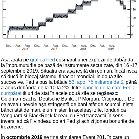
Așa arată pe
grafica Fed
coșmarul unei explozii de dobândă
la împrumuturile pe bază de instrumente securizate, din 16 -17
septembrie 2019. Situația era așa ieșită din comun, încât risca
să ducă în blocaj sistemul finaciar mondial. În două zile
succesive, Fed a pus la bătaie
53, apoi 75 miliarde de $
, până
a adus dobânda de la 10 la 2%. Între
băncile de la care Fed a
cumpărat
titluri de stat în acele două zile se regăsesc:
Goldman Sachs, Deutsche Bank, JP Morgan, Citigroup… De
ce aveau nevoie așa stringentă de bani atât de scumpi, niște
bănci atât de mari, e un mister. În aceleași zile, fonduri ca
Vanguard și BlackRock făceau cu Fed tranzacții în sens
invers, adică îi vindeau dolari Fed și achiziționau bonurile de
trezorerie.
În
octombrie 2019
se ține simularea Event 201, în care un