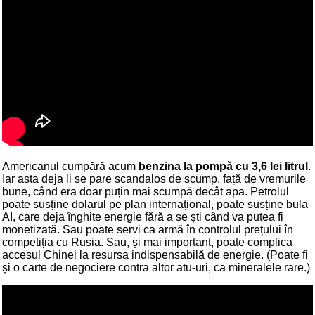
Americanul cumpără acum
benzina la pompă cu 3,6 lei litrul
.
Iar asta deja li se pare scandalos de scump, față de vremurile
bune, când era doar puțin mai scumpă decât apa. Petrolul
poate susține dolarul pe plan internațional, poate susține bula
AI, care deja înghite energie fără a se ști când va putea fi
monetizată. Sau poate servi ca armă în controlul prețului în
competiția cu Rusia. Sau, și mai important, poate complica
accesul Chinei la resursa indispensabilă de energie. (Poate fi
și o carte de negociere contra altor atu-uri, ca mineralele rare.)