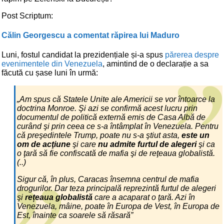
Post Scriptum:
Călin Georgescu a comentat răpirea lui Maduro
Luni, fostul candidat la prezidențiale și-a spus
părerea despre
evenimentele din Venezuela
, amintind de o declarație a sa
făcută cu șase luni în urmă:
„Am spus că Statele Unite ale Americii se vor întoarce la
doctrina Monroe. Şi azi se confirmă acest lucru prin
documentul de politică externă emis de Casa Albă de
curând şi prin ceea ce s-a întâmplat în Venezuela. Pentru
că preşedintele Trump, poate nu s-a ştiut asta,
este un
om de acţiune
şi care
nu admite furtul de alegeri
şi ca
o ţară să fie confiscată de mafia şi de reţeaua globalistă.
(..)
Sigur că, în plus, Caracas însemna centrul de mafia
drogurilor. Dar teza principală reprezintă furtul de alegeri
şi
rețeaua globalistă
care a acaparat o ţară. Azi în
Venezuela, mâine, poate în Europa de Vest, în Europa de
Est, înainte ca soarele să răsară”