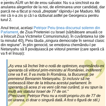
e pentru AUR un fel de erou salvator. Nu s-a sinchisit ea de
anularea alegerilor de la noi, de eliminarea unor candidați, dar
parcă ne-a făcut și nouă „dreptate” răpindu-l pe Maduro. Mă
mir că n-a zis și că l-a răzbunat astfel pe Georgescu pentru
turul 2.
Anul trecut, același
Petrișor Peiu ținea discursul solemn din
Parlament
, de Ziua Prieteniei cu Israel (sărbătoare anuală ce
a înlocuit Ziua Victimelor Comunismului). În cuvântarea lui (de
la minutul 40), Peiu lăuda „singura democrație în sensul clasic
din regiune”. În plin genocid, se emoționa chemându-l pe
Netanyahu să îl povățuiască pe viitorul premier (care speră că
va fi el însuși):
„Aș vrea să închei într-o notă de optimism, exprimându-mi
speranța că viitorul prim-ministru al României, indiferent
cine va fi el, îl va invita în România, la București, pe
premierul Beniamin Netanyahu. Și inclusiv să ne
vorbească liber de la tribuna acestui parlament. În
speranța că acea zi va veni cât mai curând, și eu spun la
mulți ani statului Israel de 77 de ori.”
(Precizare: Petrișor Peiu nu a rostit propriu-zis de 77 de
ori urarea, ci doar o singură dată. A fost o figură de stil.)