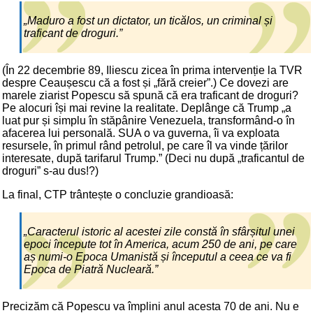
„Maduro a fost un dictator, un ticălos, un criminal și
traficant de droguri.”
(În 22 decembrie 89, Iliescu zicea în prima intervenție la TVR
despre Ceaușescu că a fost și „fără creier”.) Ce dovezi are
marele ziarist Popescu să spună că era traficant de droguri?
Pe alocuri își mai revine la realitate. Deplânge că Trump „a
luat pur și simplu în stăpânire Venezuela, transformând-o în
afacerea lui personală. SUA o va guverna, îi va exploata
resursele, în primul rând petrolul, pe care îl va vinde țărilor
interesate, după tarifarul Trump.” (Deci nu după „traficantul de
droguri” s-au dus!?)
La final, CTP trântește o concluzie grandioasă:
„Caracterul istoric al acestei zile constă în sfârșitul unei
epoci începute tot în America, acum 250 de ani, pe care
aș numi-o Epoca Umanistă și începutul a ceea ce va fi
Epoca de Piatră Nucleară.”
Precizăm că Popescu va împlini anul acesta 70 de ani. Nu e