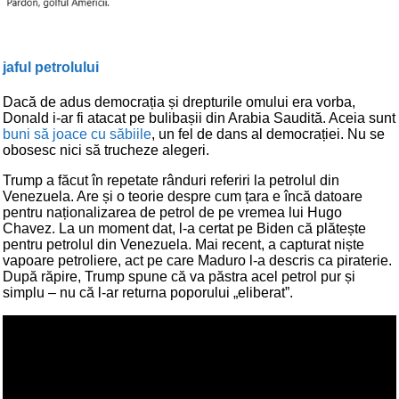
jaful petrolului
Dacă de adus democrația și drepturile omului era vorba,
Donald i-ar fi atacat pe bulibașii din Arabia Saudită. Aceia sunt
buni să joace cu săbiile
, un fel de dans al democrației. Nu se
obosesc nici să trucheze alegeri.
Trump a făcut în repetate rânduri referiri la petrolul din
Venezuela. Are și o teorie despre cum țara e încă datoare
pentru naționalizarea de petrol de pe vremea lui Hugo
Chavez. La un moment dat, l-a certat pe Biden că plătește
pentru petrolul din Venezuela. Mai recent, a capturat niște
vapoare petroliere, act pe care Maduro l-a descris ca piraterie.
După răpire, Trump spune că va păstra acel petrol pur și
simplu – nu că l-ar returna poporului „eliberat”.