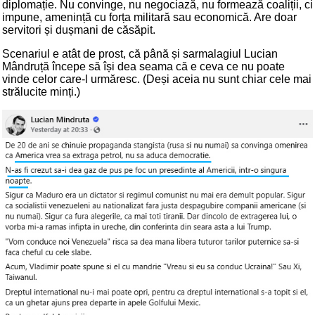
diplomație. Nu convinge, nu negociază, nu formează coaliții, ci
impune, amenință cu forța militară sau economică. Are doar
servitori și dușmani de căsăpit.
Scenariul e atât de prost, că până și sarmalagiul Lucian
Mândruță începe să își dea seama că e ceva ce nu poate
vinde celor care-l urmăresc. (Deși aceia nu sunt chiar cele mai
strălucite minți.)