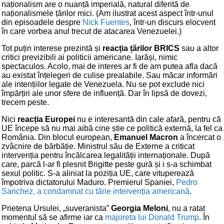
naționalism are o nuanță imperială, natural diferită de
naționalismele țărilor mici. (Am ilustrat acest aspect într-unul
din episoadele despre
Nick Fuentes
, într-un discurs elocvent
în care vorbea anul trecut de atacarea Venezuelei.)
Tot puțin interese prezintă și
reacția țărilor BRICS
sau a altor
critici previzibili ai politicii americane. Iarăși, nimic
spectaculos. Acolo, mai de interes ar fi de am putea afla dacă
au existat înțelegeri de culise prealabile. Sau măcar informări
ale intențiilor legate de Venezuela. Nu se pot exclude nici
împărțiri ale unor sfere de influență. Dar în lipsă de dovezi,
trecem peste.
Nici
reacția Europei
nu e interesantă din cale afară, pentru că
UE începe să nu mai aibă cine știe ce politică externă, la fel ca
România. Din blocul european,
Emanuel Macron
a încercat o
zvâcnire de bărbăție. Ministrul său de Externe a criticat
intervenția pentru încălcarea legalității internaționale. După
care, parcă l-ar fi plesnit Brigitte peste gură și i s-a schimbat
sexul politic. S-a aliniat la poziția UE, care vituperează
împotriva dictatorului Maduro. Premierul Spaniei,
Pedro
Sanchez, a condamnat cu tărie intervenția americană
.
Prietena Ursulei, „suveranista”
Georgia Meloni
, nu a ratat
momentul să se afirme iar ca
majoreta lui Donald Trump
. În