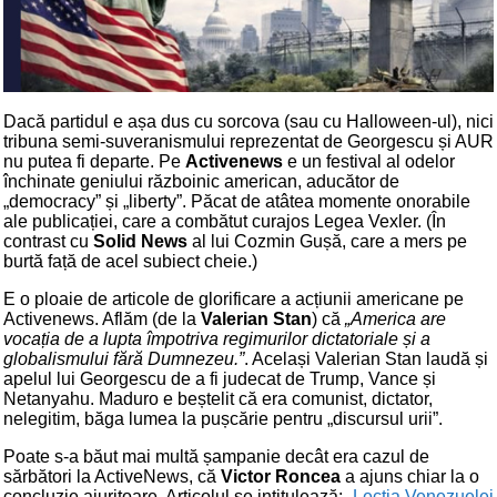
Dacă partidul e așa dus cu sorcova (sau cu Halloween-ul), nici
tribuna semi-suveranismului reprezentat de Georgescu și AUR
nu putea fi departe. Pe
Activenews
e un festival al odelor
închinate geniului războinic american, aducător de
„democracy” și „liberty”. Păcat de atâtea momente onorabile
ale publicației, care a combătut curajos Legea Vexler. (În
contrast cu
Solid News
al lui Cozmin Gușă, care a mers pe
burtă față de acel subiect cheie.)
E o ploaie de articole de glorificare a acțiunii americane pe
Activenews. Aflăm (de la
Valerian Stan
) că
„America are
vocația de a lupta împotriva regimurilor dictatoriale și a
globalismului fără Dumnezeu.”
. Același Valerian Stan laudă și
apelul lui Georgescu de a fi judecat de Trump, Vance și
Netanyahu. Maduro e beștelit că era comunist, dictator,
nelegitim, băga lumea la pușcărie pentru „discursul urii”.
Poate s-a băut mai multă șampanie decât era cazul de
sărbători la ActiveNews, că
Victor Roncea
a ajuns chiar la o
concluzie aiuritoare. Articolul se intitulează:
„Lecția Venezuelei