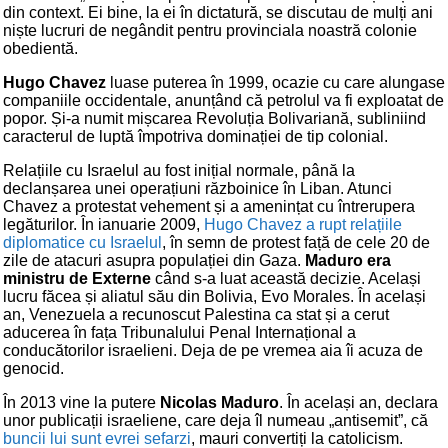
din context. Ei bine, la ei în dictatură, se discutau de mulți ani
niște lucruri de negândit pentru provinciala noastră colonie
obedientă.
Hugo Chavez
luase puterea în 1999, ocazie cu care alungase
companiile occidentale, anunțând că petrolul va fi exploatat de
popor. Și-a numit mișcarea Revoluția Bolivariană, subliniind
caracterul de luptă împotriva dominației de tip colonial.
Relațiile cu Israelul au fost inițial normale, până la
declanșarea unei operațiuni războinice în Liban. Atunci
Chavez a protestat vehement și a amenințat cu întrerupera
legăturilor. În ianuarie 2009,
Hugo Chavez a rupt relațiile
diplomatice cu Israelul
, în semn de protest față de cele 20 de
zile de atacuri asupra populației din Gaza.
Maduro era
ministru de Externe
când s-a luat această decizie. Același
lucru făcea și aliatul său din Bolivia, Evo Morales. În același
an, Venezuela a recunoscut Palestina ca stat și a cerut
aducerea în fața Tribunalului Penal Internațional a
conducătorilor israelieni. Deja de pe vremea aia îi acuza de
genocid.
În 2013 vine la putere
Nicolas Maduro
. În același an, declara
unor publicații israeliene, care deja îl numeau „antisemit”, că
buncii lui sunt evrei sefarzi
, mauri convertiți la catolicism.