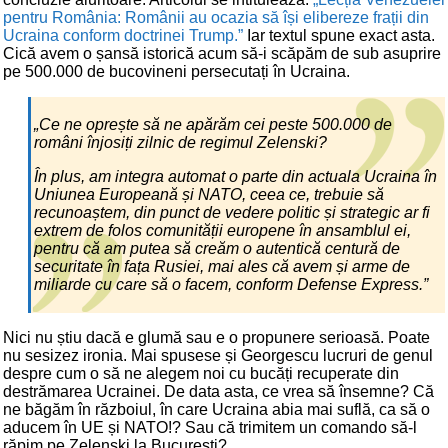
pentru România: Românii au ocazia să își elibereze frații din
Ucraina conform doctrinei Trump.”
Iar textul spune exact asta.
Cică avem o șansă istorică acum să-i scăpăm de sub asuprire
pe 500.000 de bucovineni persecutați în Ucraina.
„Ce ne oprește să ne apărăm cei peste 500.000 de
români înjosiți zilnic de regimul Zelenski?
În plus, am integra automat o parte din actuala Ucraina în
Uniunea Europeană și NATO, ceea ce, trebuie să
recunoaștem, din punct de vedere politic și strategic ar fi
extrem de folos comunității europene în ansamblul ei,
pentru că am putea să creăm o autentică centură de
securitate în fața Rusiei, mai ales că avem și arme de
miliarde cu care să o facem, conform Defense Express.”
Nici nu știu dacă e glumă sau e o propunere serioasă. Poate
nu sesizez ironia. Mai spusese și Georgescu lucruri de genul
despre cum o să ne alegem noi cu bucăți recuperate din
destrămarea Ucrainei. De data asta, ce vrea să însemne? Că
ne băgăm în războiul, în care Ucraina abia mai suflă, ca să o
aducem în UE și NATO!? Sau că trimitem un comando să-l
răpim pe Zelenski la București?