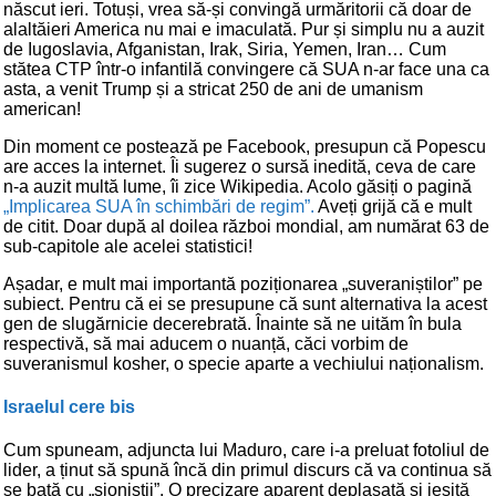
născut ieri. Totuși, vrea să-și convingă urmăritorii că doar de
alaltăieri America nu mai e imaculată. Pur și simplu nu a auzit
de Iugoslavia, Afganistan, Irak, Siria, Yemen, Iran… Cum
stătea CTP într-o infantilă convingere că SUA n-ar face una ca
asta, a venit Trump și a stricat 250 de ani de umanism
american!
Din moment ce postează pe Facebook, presupun că Popescu
are acces la internet. Îi sugerez o sursă inedită, ceva de care
n-a auzit multă lume, îi zice Wikipedia. Acolo găsiți o pagină
„Implicarea SUA în schimbări de regim”.
Aveți grijă că e mult
de citit. Doar după al doilea război mondial, am numărat 63 de
sub-capitole ale acelei statistici!
Așadar, e mult mai importantă poziționarea „suveraniștilor” pe
subiect. Pentru că ei se presupune că sunt alternativa la acest
gen de slugărnicie decerebrată. Înainte să ne uităm în bula
respectivă, să mai aducem o nuanță, căci vorbim de
suveranismul kosher, o specie aparte a vechiului naționalism.
Israelul cere bis
Cum spuneam, adjuncta lui Maduro, care i-a preluat fotoliul de
lider, a ținut să spună încă din primul discurs că va continua să
se bată cu „sioniștii”. O precizare aparent deplasată și ieșită