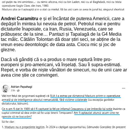
Andrei Caramitru
e și el încântat de puterea Americii, care a
depășit în mintea lui nevoia de petrol. Petrolul mai e pentru
dictaturile înapoiate, ca Iran, Rusia, Venezuela, care se
prăbușesc de la sine… Pantazi și Tapalagă de la G4 Media
tac mâlc. Cătălin Tolontan dă doar știri seci, se abține de la
vreun eseu deontologic de data asta. Ciocu mic și joc de
glezne.
Dacă vă gândiți că s-a produs o mare ruptură între pro-
europeni și pro-americani, vă înșelați. Sau îi supra-estimați.
Repet, e vorba de niște vânători de sinecuri, nu de unii care ar
avea cine știe ce convingeri.