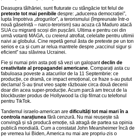
Deasupra tâlhăriei, sunt fluturate cu stângăcie tot felul de
pretexte tot mai penibile
despre: „aducerea democrației”,
lupta împotriva „drogurilor”, a terorismului (împreunate într-o
nouă găselniță – narco-terorism) sau acuza că Maduro atacă
SUA cu migranți scoși din pușcării. Ultima e pentru cei din
urmă votanți MAGA, cu creierul atrofiat, celelalte pentru ultimii
naivi ai globului. Cine repetă genul ăsta de pretexte pe un ton
serios e ca și cum ar relua mantrele despre „vaccinul sigur și
eficient” sau slăvirea Ucrainei.
Fie și numai prin asta poți să vezi un galopant
declin de
creativitate al propagandei americane
. Comparați asta cu
fabuloasa poveste a atacurilor de la 11 Septembrie: ce
producție, ce dramă, ce impact emoțional, ce fraze s-au putut
declama! S-au ținut vreo șapte războaie circa două decenii
doar din acea super-producție. Acum parcă am trecut de la
blockbuster produs de Hollywood la clip filmat cu telefonul
pentru TikTok.
Tandemul israelo-american are
dificultăți tot mai mari în a
controla narațiunea
fără cenzură. Nu mai reușește să
convingă și să producă emoție, să atragă de partea sa opinia
publică mondială. Cum a constatat John Mearsheimer încă de
pe vremea lui Biden, America nu mai are propriu-zis o