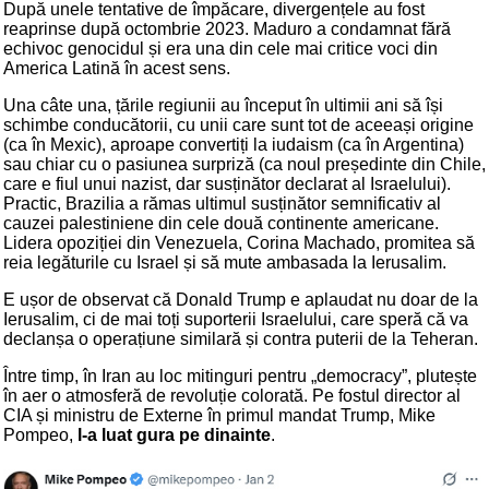
După unele tentative de împăcare, divergențele au fost
reaprinse după octombrie 2023. Maduro a condamnat fără
echivoc genocidul și era una din cele mai critice voci din
America Latină în acest sens.
Una câte una, țările regiunii au început în ultimii ani să își
schimbe conducătorii, cu unii care sunt tot de aceeași origine
(ca în Mexic), aproape convertiți la iudaism (ca în Argentina)
sau chiar cu o pasiunea surpriză (ca noul președinte din Chile,
care e fiul unui nazist, dar susținător declarat al Israelului).
Practic, Brazilia a rămas ultimul susținător semnificativ al
cauzei palestiniene din cele două continente americane.
Lidera opoziției din Venezuela, Corina Machado, promitea să
reia legăturile cu Israel și să mute ambasada la Ierusalim.
E ușor de observat că Donald Trump e aplaudat nu doar de la
Ierusalim, ci de mai toți suporterii Israelului, care speră că va
declanșa o operațiune similară și contra puterii de la Teheran.
Între timp, în Iran au loc mitinguri pentru „democracy”, plutește
în aer o atmosferă de revoluție colorată. Pe fostul director al
CIA și ministru de Externe în primul mandat Trump, Mike
Pompeo,
l-a luat gura pe dinainte
.