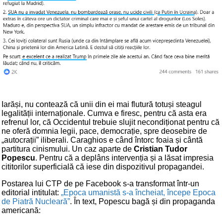
Iarăși, nu contează că unii din ei mai flutură totuși steagul
legalității internaționale. Cumva e firesc, pentru că asta era
refrenul lor, că Occidentul trebuie slujit necondiționat pentru că
ne oferă domnia legii, pace, democrație, spre deosebire de
„autocrații” iliberali. Caraghios e când întorc foaia și cântă
partitura cinismului. Un caz aparte de
Cristian Tudor
Popescu
. Pentru că a deplâns intervenția și a lăsat impresia
cititorilor superficială că iese din dispozitivul propagandei.
Postarea lui CTP de pe Facebook s-a transformat într-un
editorial intitulat:
„Epoca umanistă s-a încheiat, începe Epoca
de Piatră Nucleară”
. În text, Popescu bagă și din propaganda
americană: