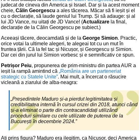
judecat de cineva din America și Israel. Dar și la acest moment
cheie,
Călin Georgescu
a ales tăcerea. Măcar să fi ieșit și el
cu o declarație, să laude geniul lui Trump. Și să adauge: și al
lui JD Vance, nu uitați de JD Vance! (
Actualizare
la final,
declarație de la Călin Georgescu pe subiect.)
Aceeași tăcere, deocamdată și de la
George Simion
. Practic,
orice votai la ultimele alegeri, te alegeai tot cu un mut în
fruntea țării. Că la fel tac și Nicușor, și Georgescu și Simion.
Dar cei din jurul lui Simion vorbesc și e semnificativ ce spun.
Petrișor Peiu
, propunerea de prim-ministru din partea AUR a
ieșit la rampă amintind că
„România are un parteneriat
strategic cu Statele Unite”
. Mai mult, a încercat o răsucire
vicleană a ziarului de alba-neagra:
„Președintele Maduro și-a pierdut legitimitatea și
credibilitatea internă în cursul crizei din 2018, atunci când
și-a eliminat o parte din contracandidați utilizând
proceduri similare cu cele utilizate de puterea de la
București în decembrie 2024.”
Ați prins figura? Maduro era ilegitim, ca Nicușor, deci America