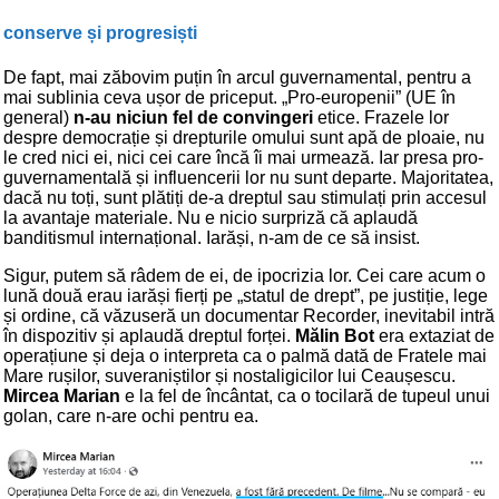
conserve și progresiști
De fapt, mai zăbovim puțin în arcul guvernamental, pentru a
mai sublinia ceva ușor de priceput. „Pro-europenii” (UE în
general)
n-au niciun fel de convingeri
etice. Frazele lor
despre democrație și drepturile omului sunt apă de ploaie, nu
le cred nici ei, nici cei care încă îi mai urmează. Iar presa pro-
guvernamentală și influencerii lor nu sunt departe. Majoritatea,
dacă nu toți, sunt plătiți de-a dreptul sau stimulați prin accesul
la avantaje materiale. Nu e nicio surpriză că aplaudă
banditismul internațional. Iarăși, n-am de ce să insist.
Sigur, putem să râdem de ei, de ipocrizia lor. Cei care acum o
lună două erau iarăși fierți pe „statul de drept”, pe justiție, lege
și ordine, că văzuseră un documentar Recorder, inevitabil intră
în dispozitiv și aplaudă dreptul forței.
Mălin Bot
era extaziat de
operațiune și deja o interpreta ca o palmă dată de Fratele mai
Mare rușilor, suveraniștilor și nostaligicilor lui Ceaușescu.
Mircea Marian
e la fel de încântat, ca o tocilară de tupeul unui
golan, care n-are ochi pentru ea.