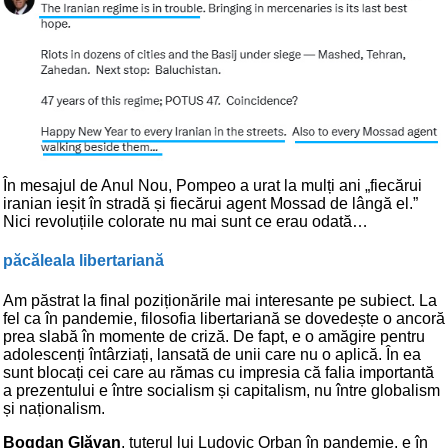
În mesajul de Anul Nou, Pompeo a urat la mulți ani „fiecărui
iranian ieșit în stradă și fiecărui agent Mossad de lângă el.”
Nici revoluțiile colorate nu mai sunt ce erau odată…
păcăleala libertariană
Am păstrat la final poziționările mai interesante pe subiect. La
fel ca în pandemie, filosofia libertariană se dovedește o ancoră
prea slabă în momente de criză. De fapt, e o amăgire pentru
adolescenți întârziați, lansată de unii care nu o aplică. În ea
sunt blocați cei care au rămas cu impresia că falia importantă
a prezentului e între socialism și capitalism, nu între globalism
și naționalism.
Bogdan Glăvan
, țuțerul lui Ludovic Orban în pandemie, e în