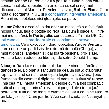
schimb, Marine Le Pen a avut o poziție nuanțată, prin care a
condamnat atât operațiunea americană, cât și regimul
dictatorial al lui Maduro. Premierul slovac,
Robert Fico
a făcut
notă discordantă în UE și
a condamnat intervenția americană
.
Pe unii nu-i potolesc nici gloanțele, se pare.
Viktor Orban
o scaldă, a dat doar un mesaj că n-a fost rănit
niciun ungur, fără o poziție politică, așa cum îi place lui, între
mai multe bărci. În
Portugalia
, conducerea e în linia UE. Dar
toți candidații la prezidențiale au condamnat intervenția
americană
. Cu o excepție: liderul opoziției,
Andre Ventura
,
care coduce un partid zis de extremă dreaptă (Chega), anti-
migraționist și anti-țigănist, dar foarte pasional pro-Israel.
Ventura laudă aducerea libertății de către Donald Trump.
Nicușor Dan
tace de-a dreptul, dar nu e nimeni frământat ce
gândește el. Bolojan a sărit umil să dea un șut „dictatorului”
răpit, amintind că nu-i recunoștea legitimitatea. Oana Țoiu,
frumoasa din coșmarul diplomației noastre, a ținut să repete
linia cea mai ineptă americană, despre cum a fost combătut
traficul de droguri prin răpirea unui președinte dintr-o țară
petrolieră. Îl laudă pe marele cârmaci că l-ar fi adus pe Maduro
„în fața justiției”. Care justiție!? Aia care-l caută pe Netanyahu,
poate.