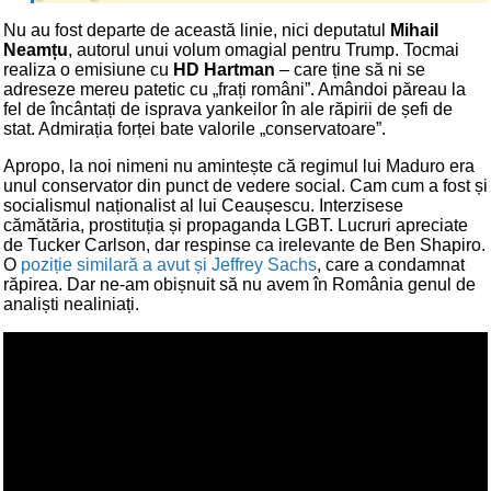
Nu au fost departe de această linie, nici deputatul
Mihail
Neamțu
, autorul unui volum omagial pentru Trump. Tocmai
realiza o emisiune cu
HD Hartman
– care ține să ni se
adreseze mereu patetic cu „frați români”. Amândoi păreau la
fel de încântați de isprava yankeilor în ale răpirii de șefi de
stat. Admirația forței bate valorile „conservatoare”.
Apropo, la noi nimeni nu amintește că regimul lui Maduro era
unul conservator din punct de vedere social. Cam cum a fost și
socialismul naționalist al lui Ceaușescu. Interzisese
cămătăria, prostituția și propaganda LGBT. Lucruri apreciate
de Tucker Carlson, dar respinse ca irelevante de Ben Shapiro.
O
poziție similară a avut și Jeffrey Sachs
, care a condamnat
răpirea. Dar ne-am obișnuit să nu avem în România genul de
analiști nealiniați.