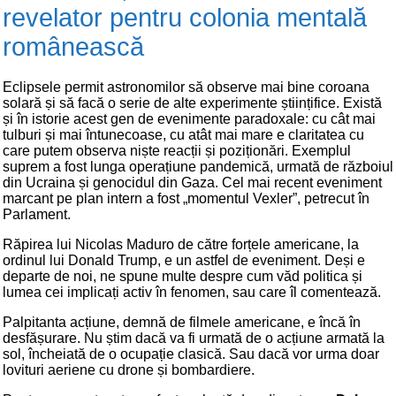
revelator pentru colonia mentală
românească
Eclipsele permit astronomilor să observe mai bine coroana
solară și să facă o serie de alte experimente științifice. Există
și în istorie acest gen de evenimente paradoxale: cu cât mai
tulburi și mai întunecoase, cu atât mai mare e claritatea cu
care putem observa niște reacții și poziționări. Exemplul
suprem a fost lunga operațiune pandemică, urmată de războiul
din Ucraina și genocidul din Gaza. Cel mai recent eveniment
marcant pe plan intern a fost „momentul Vexler”, petrecut în
Parlament.
Răpirea lui Nicolas Maduro de către forțele americane, la
ordinul lui Donald Trump, e un astfel de eveniment. Deși e
departe de noi, ne spune multe despre cum văd politica și
lumea cei implicați activ în fenomen, sau care îl comentează.
Palpitanta acțiune, demnă de filmele americane, e încă în
desfășurare. Nu știm dacă va fi urmată de o acțiune armată la
sol, încheiată de o ocupație clasică. Sau dacă vor urma doar
lovituri aeriene cu drone și bombardiere.