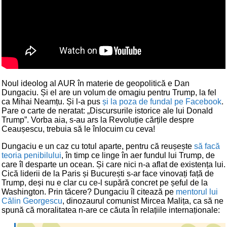
Noul ideolog al AUR în materie de geopolitică e Dan
Dungaciu. Și el are un volum de omagiu pentru Trump, la fel
ca Mihai Neamțu. Și l-a pus
și la poza de fundal pe Facebook
.
Pare o carte de neratat: „Discursurile istorice ale lui Donald
Trump”. Vorba aia, s-au ars la Revoluție cărțile despre
Ceaușescu, trebuia să le înlocuim cu ceva!
Dungaciu e un caz cu totul aparte, pentru că reușește
să facă
teoria penibilului
, în timp ce linge în aer fundul lui Trump, de
care îl desparte un ocean. Și care nici n-a aflat de existența lui.
Cică liderii de la Paris și București s-ar face vinovați față de
Trump, deși nu e clar cu ce-l supără concret pe șeful de la
Washington. Prin tăcere? Dungaciu îl citează pe
mentorul lui
Călin Georgescu
, dinozaurul comunist Mircea Malița, ca să ne
spună că moralitatea n-are ce căuta în relațiile internaționale: