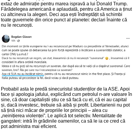
extaz de admirație pentru marea ispravă a lui Donald Trump.
Fărădelegea americană e aplaudată, pentru că America a ținut
cu altcineva la alegeri. Deci așa ești îndreptățit să schimbi
toate guvernele din orice punct al planetei: declari înainte că
nu le recunoști.
Probabil asta le predă sinecuristul studenților de la ASE. Apoi
face și apologia jafului, explicând cum petrolul n-are valoare în
sine, că doar capitaliștii știu ce să facă cu el, că ei au capital
și, dacă investesc, trebuie să aibă și profit. Libertarienii nu pot
să țină nici măcar de propriile lor principii – alea cu
„neinițierea violenței”. Le aplică tot selectiv. Mentalitate de
gangsteri: intră în grădinile oamenilor, ca să le ia ce cred că
pot administra mai eficient.