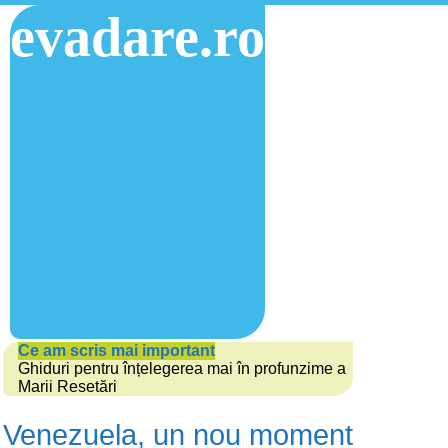
evadare.ro
Ce am scris mai important
Ghiduri pentru înțelegerea mai în profunzime a
Marii Resetări
Venezuela, un nou moment