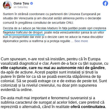
Cum spuneam, n-are rost să insistăm, pentru că în Europa
vasalizată diagnoticul e clar. Avem de-a face cu țări supuse, cu
elite capturate, care nu mai au autonomie nici de gândire
,
da-apăi de acțiune. Acești papițoi sunt instalați și ținuți la
putere în țările lor ca să se poată exercita stăpânirea de tip
colonial. Să se poată extrage ce e de extras de peste tot. Sunt
colonizați și la nivelul creierului, nu doar prin supunerea
evidentă la ordine.
De-asta mult mai important e fenomenul suveranist și a
sublinia caracterul de surogat al acelor lideri, care pretind că
reprezintă o alternativă, când în realitate
oferă continuitatea
.