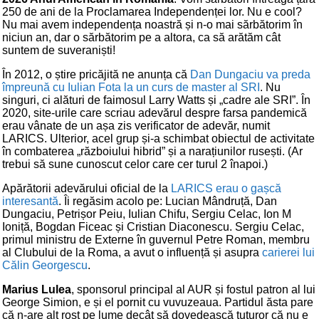
250 de ani de la Proclamarea Independenței lor. Nu e cool?
Nu mai avem independența noastră și n-o mai sărbătorim în
niciun an, dar o sărbătorim pe a altora, ca să arătăm cât
suntem de suveraniști!
În 2012, o știre pricăjită ne anunța că
Dan Dungaciu va preda
împreună cu Iulian Fota la un curs de master al SRI
. Nu
singuri, ci alături de faimosul Larry Watts și „cadre ale SRI”. În
2020, site-urile care scriau adevărul despre farsa pandemică
erau vânate de un așa zis verificator de adevăr, numit
LARICS. Ulterior, acel grup și-a schimbat obiectul de activitate
în combaterea „războiului hibrid” și a narațiunilor rusești. (Ar
trebui să sune cunoscut celor care cer turul 2 înapoi.)
Apărătorii adevărului oficial de la
LARICS erau o gașcă
interesantă
. Îi regăsim acolo pe: Lucian Mândruță, Dan
Dungaciu, Petrișor Peiu, Iulian Chifu, Sergiu Celac, Ion M
Ioniță, Bogdan Ficeac și Cristian Diaconescu. Sergiu Celac,
primul ministru de Externe în guvernul Petre Roman, membru
al Clubului de la Roma, a avut o influență și asupra
carierei lui
Călin Georgescu
.
Marius Lulea
, sponsorul principal al AUR și fostul patron al lui
George Simion, e și el pornit cu vuvuzeaua. Partidul ăsta pare
că n-are alt rost pe lume decât să dovedească tuturor că nu e