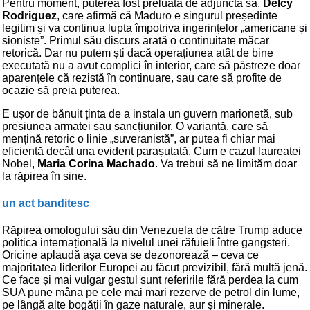
Pentru moment, puterea fost preluată de adjuncta sa,
Delcy
Rodriguez
, care afirmă că Maduro e singurul președinte
legitim și va continua lupta împotriva ingerințelor „americane și
sioniste”. Primul său discurs arată o continuitate măcar
retorică. Dar nu putem ști dacă operațiunea atât de bine
executată nu a avut complici în interior, care să păstreze doar
aparențele că rezistă în continuare, sau care să profite de
ocazie să preia puterea.
E ușor de bănuit ținta de a instala un guvern marionetă, sub
presiunea armatei sau sancțiunilor. O variantă, care să
mențină retoric o linie „suveranistă”, ar putea fi chiar mai
eficientă decât una evident parașutată. Cum e cazul laureatei
Nobel,
Maria Corina Machado
. Va trebui să ne limităm doar
la răpirea în sine.
un act banditesc
Răpirea omologului său din Venezuela de către Trump aduce
politica internațională la nivelul unei răfuieli între gangsteri.
Oricine aplaudă așa ceva se dezonorează – ceva ce
majoritatea liderilor Europei au făcut previzibil, fără multă jenă.
Ce face și mai vulgar gestul sunt referirile fără perdea la cum
SUA pune mâna pe cele mai mari rezerve de petrol din lume,
pe lângă alte bogății în gaze naturale, aur și minerale.