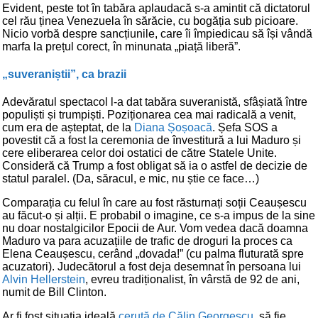
Evident, peste tot în tabăra aplaudacă s-a amintit că dictatorul
cel rău ținea Venezuela în sărăcie, cu bogăția sub picioare.
Nicio vorbă despre sancțiunile, care îi împiedicau să își vândă
marfa la prețul corect, în minunata „piață liberă”.
„suveraniștii”, ca brazii
Adevăratul spectacol l-a dat tabăra suveranistă, sfâșiată între
populiști și trumpiști. Poziționarea cea mai radicală a venit,
cum era de așteptat, de la
Diana Șoșoacă
. Șefa SOS a
povestit că a fost la ceremonia de învestitură a lui Maduro și
cere eliberarea celor doi ostatici de către Statele Unite.
Consideră că Trump a fost obligat să ia o astfel de decizie de
statul paralel. (Da, săracul, e mic, nu știe ce face…)
Comparația cu felul în care au fost răsturnați soții Ceaușescu
au făcut-o și alții. E probabil o imagine, ce s-a impus de la sine
nu doar nostalgicilor Epocii de Aur. Vom vedea dacă doamna
Maduro va para acuzațiile de trafic de droguri la proces ca
Elena Ceaușescu, cerând „dovada!” (cu palma fluturată spre
acuzatori). Judecătorul a fost deja desemnat în persoana lui
Alvin Hellerstein
, evreu tradiționalist, în vârstă de 92 de ani,
numit de Bill Clinton.
Ar fi fost situația ideală
cerută de Călin Georgescu
, să fie