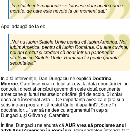
„În relațiile internaționale se folosesc doar acele norme
morale, de care este nevoie la un moment dat.”
Apoi adaugă de la el:
„Noi nu iubim Statele Unite pentru că iubim America. Noi
iubim America, pentru că iubim România. Cu alte cuvinte,
noi am crezut și credem că doar într-un parteneriat
strategic cu Statele Unite, România își poate garanta
securitatea.”
În altă intervenție, Dan Dungaciu ne explică
Doctrina
Monroe
. Care însemna cu totul altceva la data enunțării ei, nu
controlul direct al oricărui guvern din cele două continente
americane și furtul resurselor oricărei țări de acolo. Și chiar
dacă ar fi însemnat asta… Ce importanță avea că o țară și-a
scris într-un program că restul țărilor îi aparțin!? „Scrie în
doctrina lor…” sar să ne dea cu argumentul în cap și
Dungaciu, și Glăvan și Caramitru.
În fine, Dungaciu ne anunță că
AUR vrea să proclame anul
2026 Anul American în România
. Vom sărbători întreaga țară