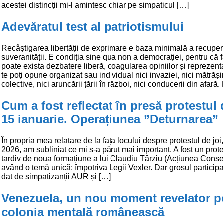
acestei distincții mi-l amintesc chiar pe simpaticul […]
Adevăratul test al patriotismului
Recâștigarea libertății de exprimare e baza minimală a recuperă
suveranității. E condiția sine qua non a democrației, pentru că 
poate exista dezbatere liberă, coagularea opiniilor și reprezent
te poți opune organizat sau individual nici invaziei, nici mătrăși
colective, nici aruncării țării în război, nici conducerii din afară
Cum a fost reflectat în presă protestul
15 ianuarie. Operațiunea ”Deturnarea”
În propria mea relatare de la fața locului despre protestul de joi
2026, am subliniat ce mi s-a părut mai important. A fost un prot
tardiv de noua formațiune a lui Claudiu Târziu (Acțiunea Conse
având o temă unică: împotriva Legii Vexler. Dar grosul participan
dat de simpatizanții AUR și […]
Venezuela, un nou moment revelator p
colonia mentală românească