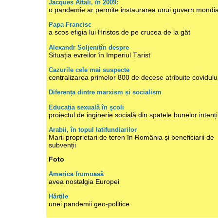
Jacques Attali, în 2009:
o pandemie ar permite instaurarea unui guvern mondia
Papa Francisc
a scos efigia lui Hristos de pe crucea de la gât
Alexandr Soljenițîn despre
Situația evreilor în Imperiul Țarist
Cazurile cele mai suspecte
centralizarea primelor 800 de decese atribuite covidulu
Diferența dintre marxism și socialism
Educația sexuală în școli
proiectul de inginerie socială din spatele bunelor intenți
Arabii, în topul latifundiarilor
Marii proprietari de teren în România și beneficiarii de
subvenții
Foto
America frumoasă
avea nostalgia Europei
Hărțile
unei pandemii geo-politice