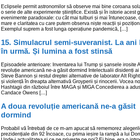
Eclipsele permit astronomilor să observe mai bine coroana sola
o serie de alte experimente științifice. Există și în istorie acest
evenimente paradoxale: cu cât mai tulburi și mai întunecoase, 
mare e claritatea cu care putem observa niște reacții și pozițion
Exemplul suprem a fost lunga operațiune pandemică, […]
15. Simulacrul semi-suveranist. La ani
în urmă. Și lumina a fost stinsă
Episoadele anterioare: Inventarea lui Trump și șansele irosite 
revoluție americană ne-a găsit dormind Intelectualii disidenți ai
Steve Bannon și restul dreptei alternative de laborator Alt Righ
și violență în dreapta alternativă Groyperii și rinocerii. Vocea no
Hashtagii din războiul între MAGA și MIGA Concedierea a adu
Candace Owens […]
A doua revoluție americană ne-a găsit
dormind
Probabil vă întrebați de ce m-am apucat să rememorez alegeril
prezidențiale din 92 încoace, cu prima ieșire la rampă a lui Do
Unde-i actualitatea și ce ne privește pe noi? Ei bine, era o intr