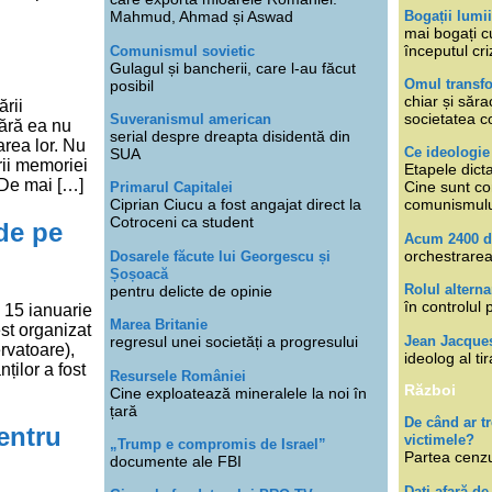
Bogații lumi
Mahmud, Ahmad și Aswad
mai bogați cu
începutul cri
Comunismul sovietic
Gulagul și bancherii, care l-au făcut
Omul transfo
posibil
chiar și săra
rii
societatea co
Suveranismul american
fără ea nu
serial despre dreapta disidentă din
area lor. Nu
Ce ideologi
SUA
rii memoriei
Etapele dicta
. De mai […]
Cine sunt con
Primarul Capitalei
Ciprian Ciucu a fost angajat direct la
comunismul
Cotroceni ca student
 de pe
Acum 2400 d
orchestrarea
Dosarele făcute lui Georgescu și
Șoșoacă
Rolul alterna
pentru delicte de opinie
în controlul 
, 15 ianuarie
Marea Britanie
est organizat
Jean Jacque
regresul unei societăți a progresului
rvatoare),
ideolog al tir
ților a fost
Resursele României
Război
Cine exploatează mineralele la noi în
țară
De când ar 
entru
victimele?
„Trump e compromis de Israel”
Partea cenzu
documente ale FBI
Dați afară de