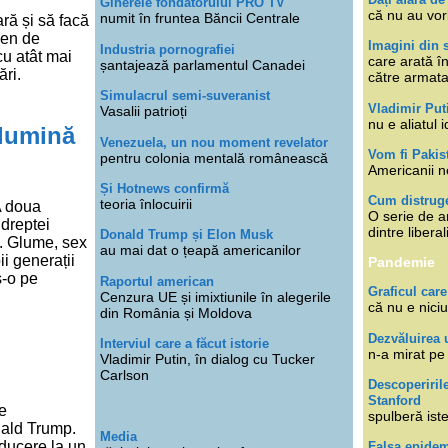
Ginerele fondatorului PRO TV
că nu au vor
numit în fruntea Băncii Centrale
ră și să facă
 gen de
Imagini din s
Industria pornografiei
cu atât mai
care arată î
șantajează parlamentul Canadei
ări.
către armat
Simulacrul semi-suveranist
Vladimir Put
Vasalii patrioți
nu e aliatul i
 lumină
Venezuela, un nou moment revelator
Vom fi Pakis
pentru colonia mentală românească
Americanii n
Și Hotnews confirmă
Cum distruge
teoria înlocuirii
A doua
O serie de ar
 dreptei
dintre libera
Donald Trump și Elon Musk
t. Glume, sex
au mai dat o țeapă americanilor
ii generații
Pandemie
s-o pe
Raportul american
Graficul care
Cenzura UE și imixtiunile în alegerile
că nu e niciu
din România și Moldova
Dezvăluirea 
Interviul care a făcut istorie
n-a mirat pe
Vladimir Putin, în dialog cu Tucker
Carlson
Descoperiril
Stanford
e
spulberă ist
nald Trump.
Media
oducere la un
Falsa epide