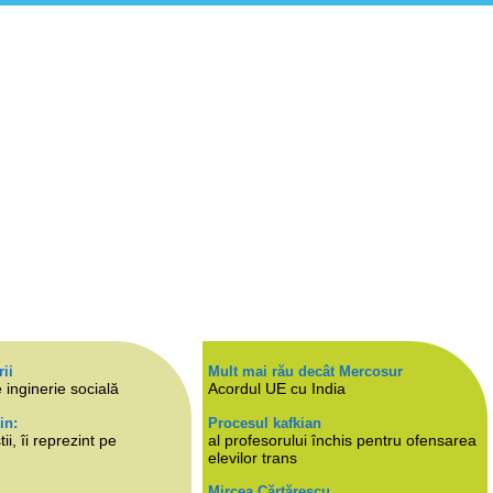
rii
Mult mai rău decât Mercosur
 inginerie socială
Acordul UE cu India
in:
Procesul kafkian
i, îi reprezint pe
al profesorului închis pentru ofensarea
elevilor trans
Mircea Cărtărescu