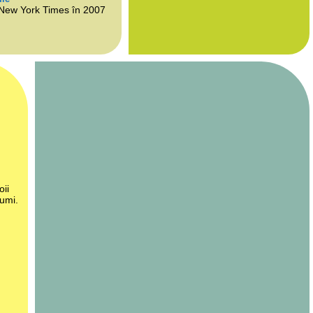
 New York Times în 2007
oii
lumi.