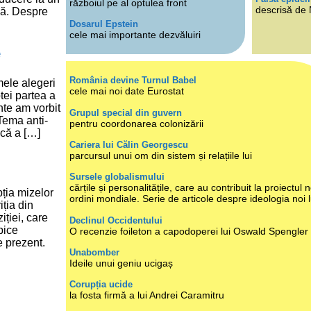
războiul pe al optulea front
descrisă de
mă. Despre
Dosarul Epstein
cele mai importante dezvăluiri
e
România devine Turnul Babel
mele alegeri
cele mai noi date Eurostat
tei partea a
ente am vorbit
Grupul special din guvern
Tema anti-
pentru coordonarea colonizării
scă a […]
Cariera lui Călin Georgescu
parcursul unui om din sistem și relațiile lui
Sursele globalismului
cărțile și personalitățile, care au contribuit la proiectul n
ția mizelor
ordini mondiale. Serie de articole despre ideologia noi 
iția din
ției, care
Declinul Occidentului
pice
O recenzie foileton a capodoperei lui Oswald Spengler
 prezent.
Unabomber
Ideile unui geniu ucigaș
Corupția ucide
la fosta firmă a lui Andrei Caramitru