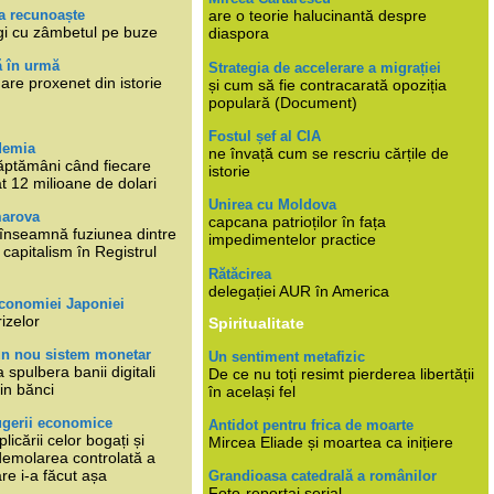
a recunoaște
are o teorie halucinantă despre
gi cu zâmbetul pe buze
diaspora
ă în urmă
Strategia de accelerare a migrației
are proxenet din istorie
și cum să fie contracarată opoziția
populară (Document)
Fostul șef al CIA
demia
ne învață cum se rescriu cărțile de
ăptămâni când fiecare
istorie
at 12 milioane de dolari
Unirea cu Moldova
marova
capcana patrioților în fața
li înseamnă fuziunea dintre
impedimentelor practice
capitalism în Registrul
Rătăcirea
delegației AUR în America
economiei Japoniei
rizelor
Spiritualitate
un nou sistem monetar
Un sentiment metafizic
 spulbera banii digitali
De ce nu toți resimt pierderea libertății
in bănci
în același fel
ugerii economice
Antidot pentru frica de moarte
plicării celor bogați și
Mircea Eliade și moartea ca inițiere
 demolarea controlată a
re i-a făcut așa
Grandioasa catedrală a românilor
Foto-reportaj serial