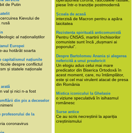
operațiunea corona, răscoalele rasiale,
bit de Putin
piese într-o tranziție postmodernă
atelit
Școala de acasă
ncercuirea Kievului de
interzisă de Macron pentru a apăra
a rusă
laicitatea
in
Rezistența spirituală anticomunistă
deologic al naționaliștilor
Pentru CNSAS, martirii închisorilor
comuniste sunt încă „dușmani ai
tanul Europei
poporului”.
e-au hotărât soarta
Despre Bartolomeu Anania și alegerea
 capitalismul națiunile
nefericită a unui preafericit
ticole despre conflictul
Un elogiu adus celui mai mare
lism și statele naționale
predicator din Biserica Ortodoxă în
acest moment, care, nu întâmplător,
este și cel mai virulent atacat de presa
din România
 arată
n val și nici n-a fost
Mistica iconicului la Ghelasie
o viziune speculativă în isihasmul
umflării din pix a deceselor
românesc
 nimeni
Surse antice
e profesorului de la
Ce au scris necreștinii la apariția
creștinismului
eria coronavirus
mie