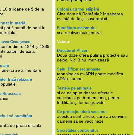
i
 10 trilioane de $ de la
Colonia cu trei stăpâni
zei
Cine domină România? întrebarea
evitată de falșii suveraniști
rmat în marfă
cii pot fi sursă de bani în
Fundătura ateismului
ntrolului
și a relativismului moral
Vaccin
e avea Ceaușescu
turilor dintre 1944 și 1989.
Directorul Pfizer
tinuatorii de azi ai
Două doze oferă puțină protecție sau
ui
deloc. Nici 3 nu imunizează
e ani
Șeful Pfizer recunoaște
 unei crize alimentare
tehnologica m-ARN poate modifica
ADN-ul uman
nței frică relaxare
populației
Testele pe animale
și ce ne spun despre efectele
s Rousseau
vaccinului pe termen lung, pentru
aniei
fertilitate și femei gravide.
Ce protecție oferă vaccinul
trebui să numărăm
acestea sunt cifrele, care au convins
oamenii să se vaccineze
rată de presa oficială
Societatea controlului
 la serviciu