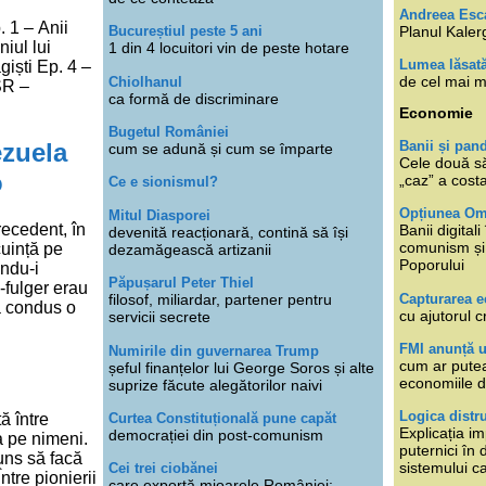
Andreea Esc
. 1 – Anii
Planul Kaler
Bucureștiul peste 5 ani
niul lui
1 din 4 locuitori vin de peste hotare
Lumea lăsat
giști Ep. 4 –
de cel mai m
Chiolhanul
SR –
ca formă de discriminare
Economie
Bugetul României
ezuela
Banii și pan
cum se adună și cum se împarte
Cele două s
o
„caz” a cost
Ce e sionismul?
Opțiunea O
Mitul Diasporei
recedent, în
Banii digita
devenită reacționară, contină să își
comunism și 
cuință pe
dezamăgească artizanii
Poporului
ându-i
Păpușarul Peter Thiel
a-fulger erau
Capturarea 
filosof, miliardar, partener pentru
a condus o
cu ajutorul c
servicii secrete
FMI anunță 
Numirile din guvernarea Trump
cum ar putea
șeful finanțelor lui George Soros și alte
economiile d
suprize făcute alegătorilor naivi
Logica distr
Curtea Constituțională pune capăt
ă între
Explicația im
democrației din post-comunism
a pe nimeni.
puternici în
uns să facă
sistemului ca
Cei trei ciobănei
ntre pionierii
care exportă mioarele României: