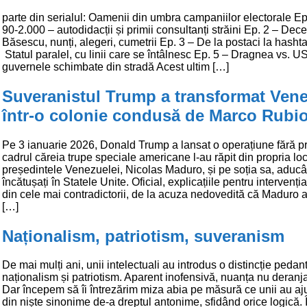
parte din serialul: Oamenii din umbra campaniilor electorale Ep
90-2.000 – autodidacții și primii consultanți străini Ep. 2 – Dece
Băsescu, nunți, alegeri, cumetrii Ep. 3 – De la postaci la hashta
Statul paralel, cu linii care se întâlnesc Ep. 5 – Dragnea vs. U
guvernele schimbate din stradă Acest ultim […]
Suveranistul Trump a transformat Ven
într-o colonie condusă de Marco Rubi
Pe 3 ianuarie 2026, Donald Trump a lansat o operațiune fără p
cadrul căreia trupe speciale americane l-au răpit din propria lo
președintele Venezuelei, Nicolas Maduro, și pe soția sa, aduc
încătușați în Statele Unite. Oficial, explicațiile pentru intervenți
din cele mai contradictorii, de la acuza nedovedită că Maduro 
[…]
Naționalism, patriotism, suveranism
De mai mulți ani, unii intelectuali au introdus o distincție pedant
naționalism și patriotism. Aparent inofensivă, nuanța nu deranj
Dar începem să îi întrezărim miza abia pe măsură ce unii au aj
din niște sinonime de-a dreptul antonime, sfidând orice logică. Î