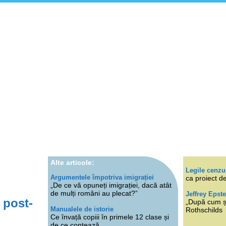
Alte articole:
Legile cenzu
Argumentele împotriva imigrației
ca proiect de
„De ce vă opuneți imigrației, dacă atât
de mulți români au plecat?”
Jeffrey Epste
 post-
„După cum ști
Manualele de istorie
Rothschilds
Ce învață copiii în primele 12 clase și
de ce contează