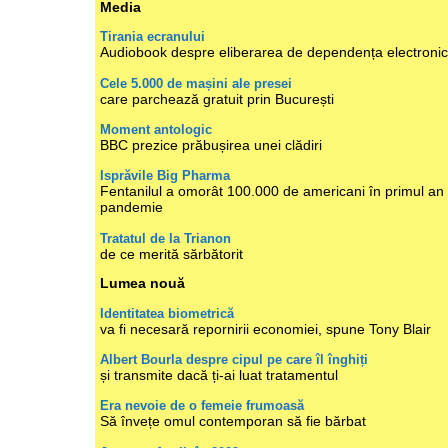
Media
Tirania ecranului
Audiobook despre eliberarea de dependența electroni
Cele 5.000 de mașini ale presei
care parchează gratuit prin București
Moment antologic
BBC prezice prăbușirea unei clădiri
Isprăvile Big Pharma
Fentanilul a omorât 100.000 de americani în primul an
pandemie
Tratatul de la Trianon
de ce merită sărbătorit
Lumea nouă
Identitatea biometrică
va fi necesară repornirii economiei, spune Tony Blair
Albert Bourla despre cipul pe care îl înghiți
și transmite dacă ți-ai luat tratamentul
Era nevoie de o femeie frumoasă
Să învețe omul contemporan să fie bărbat