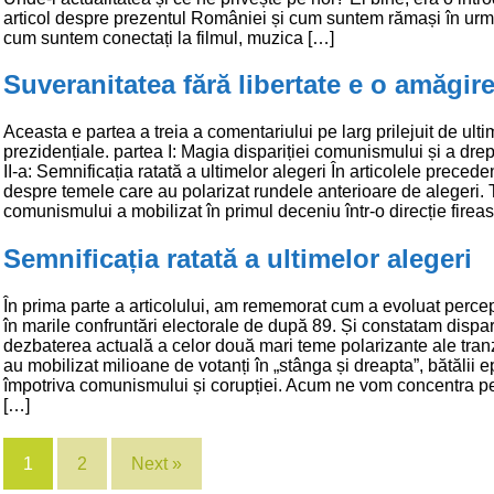
articol despre prezentul României și cum suntem rămași în ur
cum suntem conectați la filmul, muzica […]
Suveranitatea fără libertate e o amăgir
Aceasta e partea a treia a comentariului pe larg prilejuit de ulti
prezidențiale. partea I: Magia dispariției comunismului și a drep
II-a: Semnificația ratată a ultimelor alegeri În articolele preced
despre temele care au polarizat rundele anterioare de alegeri. 
comunismului a mobilizat în primul deceniu într-o direcție firea
Semnificația ratată a ultimelor alegeri
În prima parte a articolului, am rememorat cum a evoluat percep
în marile confruntări electorale de după 89. Și constatam dispar
dezbaterea actuală a celor două mari teme polarizante ale tranzi
au mobilizat milioane de votanți în „stânga și dreapta”, bătălii e
împotriva comunismului și corupției. Acum ne vom concentra pe
[…]
1
2
Next »