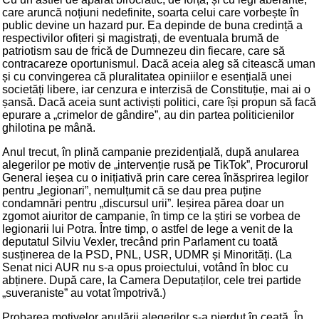
care aruncă noțiuni nedefinite, soarta celui care vorbește în
public devine un hazard pur. Ea depinde de buna credință a
respectivilor ofițeri și magistrați, de eventuala brumă de
patriotism sau de frică de Dumnezeu din fiecare, care să
contracareze oportunismul. Dacă aceia aleg să citească uman
și cu convingerea că pluralitatea opiniilor e esențială unei
societăți libere, iar cenzura e interzisă de Constituție, mai ai o
șansă. Dacă aceia sunt activiști politici, care își propun să facă
epurare a „crimelor de gândire”, au din partea politicienilor
ghilotina pe mână.
Anul trecut, în plină campanie prezidențială, după anularea
alegerilor pe motiv de „intervenție rusă pe TikTok”, Procurorul
General ieșea cu o inițiativă prin care cerea înăsprirea legilor
pentru „legionari”, nemulțumit că se dau prea puține
condamnări pentru „discursul urii”. Ieșirea părea doar un
zgomot aiuritor de campanie, în timp ce la știri se vorbea de
legionarii lui Potra. Între timp, o astfel de lege a venit de la
deputatul Silviu Vexler, trecând prin Parlament cu toată
susținerea de la PSD, PNL, USR, UDMR și Minorități. (La
Senat nici AUR nu s-a opus proiectului, votând în bloc cu
abținere. După care, la Camera Deputaților, cele trei partide
„suveraniste” au votat împotrivă.)
Probarea motivelor anulării alegerilor s-a pierdut în ceață. În