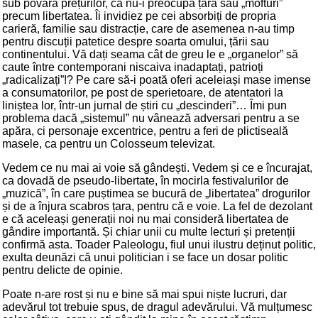
sub povara prețurilor, că nu-i preocupă țara sau „mofturi”
precum libertatea. Îi invidiez pe cei absorbiți de propria
carieră, familie sau distracție, care de asemenea n-au timp
pentru discuții patetice despre soarta omului, țării sau
continentului. Vă dați seama cât de greu le e „organelor” să
caute între contemporani niscaiva inadaptați, patrioți
„radicalizați”!? Pe care să-i poată oferi aceleiași mase imense
a consumatorilor, pe post de sperietoare, de atentatori la
liniștea lor, într-un jurnal de știri cu „descinderi”… Îmi pun
problema dacă „sistemul” nu vânează adversari pentru a se
apăra, ci personaje excentrice, pentru a feri de plictiseală
masele, ca pentru un Colosseum televizat.
Vedem ce nu mai ai voie să gândești. Vedem și ce e încurajat,
ca dovadă de pseudo-libertate, în mocirla festivalurilor de
„muzică”, în care puștimea se bucură de „libertatea” drogurilor
și de a înjura scabros țara, pentru că e voie. La fel de dezolant
e că aceleași generații noi nu mai consideră libertatea de
gândire importantă. Și chiar unii cu multe lecturi și pretenții
confirmă asta. Toader Paleologu, fiul unui ilustru deținut politic,
exulta deunăzi că unui politician i se face un dosar politic
pentru delicte de opinie.
Poate n-are rost și nu e bine să mai spui niște lucruri, dar
adevărul tot trebuie spus, de dragul adevărului. Vă mulțumesc