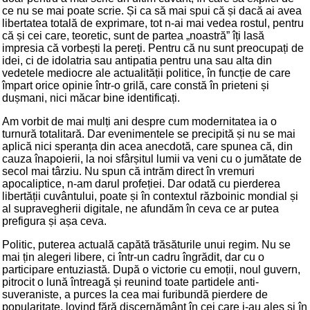
ce nu se mai poate scrie. Și ca să mai spui că și dacă ai avea
libertatea totală de exprimare, tot n-ai mai vedea rostul, pentru
că și cei care, teoretic, sunt de partea „noastră” îți lasă
impresia că vorbești la pereți. Pentru că nu sunt preocupați de
idei, ci de idolatria sau antipatia pentru una sau alta din
vedetele mediocre ale actualității politice, în funcție de care
împart orice opinie într-o grilă, care constă în prieteni și
dușmani, nici măcar bine identificați.
Am vorbit de mai mulți ani despre cum modernitatea ia o
turnură totalitară. Dar evenimentele se precipită și nu se mai
aplică nici speranța din acea anecdotă, care spunea că, din
cauza înapoierii, la noi sfârșitul lumii va veni cu o jumătate de
secol mai târziu. Nu spun că intrăm direct în vremuri
apocaliptice, n-am darul profeției. Dar odată cu pierderea
libertății cuvântului, poate și în contextul războinic mondial și
al supravegherii digitale, ne afundăm în ceva ce ar putea
prefigura și așa ceva.
Politic, puterea actuală capătă trăsăturile unui regim. Nu se
mai țin alegeri libere, ci într-un cadru îngrădit, dar cu o
participare entuziastă. După o victorie cu emoții, noul guvern,
pitrocit o lună întreagă și reunind toate partidele anti-
suveraniste, a purces la cea mai furibundă pierdere de
popularitate, lovind fără discernământ în cei care i-au ales și în