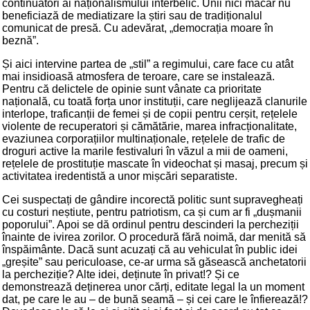
continuatori ai naționalismului interbelic. Unii nici măcar nu
beneficiază de mediatizare la știri sau de tradiționalul
comunicat de presă. Cu adevărat, „democrația moare în
beznă”.
Și aici intervine partea de „stil” a regimului, care face cu atât
mai insidioasă atmosfera de teroare, care se instalează.
Pentru că delictele de opinie sunt vânate ca prioritate
națională, cu toată forța unor instituții, care neglijează clanurile
interlope, traficanții de femei și de copii pentru cerșit, rețelele
violente de recuperatori și cămătărie, marea infracționalitate,
evaziunea corporațiilor multinaționale, rețelele de trafic de
droguri active la marile festivaluri în văzul a mii de oameni,
rețelele de prostituție mascate în videochat și masaj, precum și
activitatea iredentistă a unor mișcări separatiste.
Cei suspectați de gândire incorectă politic sunt supravegheați
cu costuri neștiute, pentru patriotism, ca și cum ar fi „dușmanii
poporului”. Apoi se dă ordinul pentru descinderi la percheziții
înainte de ivirea zorilor. O procedură fără noimă, dar menită să
înspăimânte. Dacă sunt acuzați că au vehiculat în public idei
„greșite” sau periculoase, ce-ar urma să găsească anchetatorii
la percheziție? Alte idei, deținute în privat!? Și ce
demonstrează deținerea unor cărți, editate legal la un moment
dat, pe care le au – de bună seamă – și cei care le înfierează!?