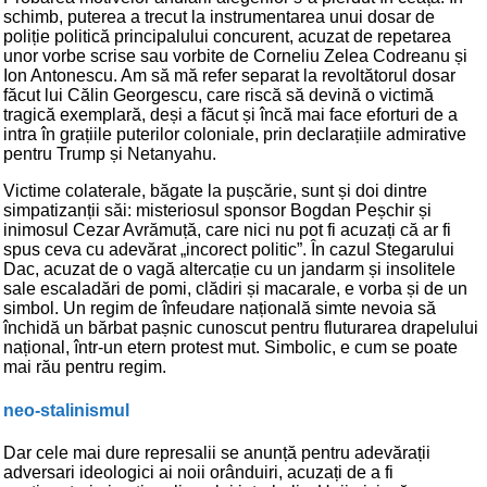
schimb, puterea a trecut la instrumentarea unui dosar de
poliție politică principalului concurent, acuzat de repetarea
unor vorbe scrise sau vorbite de Corneliu Zelea Codreanu și
Ion Antonescu. Am să mă refer separat la revoltătorul dosar
făcut lui Călin Georgescu, care riscă să devină o victimă
tragică exemplară, deși a făcut și încă mai face eforturi de a
intra în grațiile puterilor coloniale, prin declarațiile admirative
pentru Trump și Netanyahu.
Victime colaterale, băgate la pușcărie, sunt și doi dintre
simpatizanții săi: misteriosul sponsor Bogdan Peșchir și
inimosul Cezar Avrămuță, care nici nu pot fi acuzați că ar fi
spus ceva cu adevărat „incorect politic”. În cazul Stegarului
Dac, acuzat de o vagă altercație cu un jandarm și insolitele
sale escaladări de pomi, clădiri și macarale, e vorba și de un
simbol. Un regim de înfeudare națională simte nevoia să
închidă un bărbat pașnic cunoscut pentru fluturarea drapelului
național, într-un etern protest mut. Simbolic, e cum se poate
mai rău pentru regim.
neo-stalinismul
Dar cele mai dure represalii se anunță pentru adevărații
adversari ideologici ai noii orânduiri, acuzați de a fi