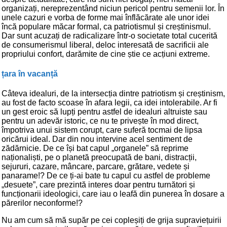
organizați, nereprezentând niciun pericol pentru semenii lor. În
unele cazuri e vorba de forme mai înflăcărate ale unor idei
încă populare măcar formal, ca patriotismul și creștinismul.
Dar sunt acuzați de radicalizare într-o societate total cucerită
de consumerismul liberal, deloc interesată de sacrificii ale
propriului confort, darămite de cine știe ce acțiuni extreme.
țara în vacanță
Câteva idealuri, de la intersecția dintre patriotism și creștinism,
au fost de facto scoase în afara legii, ca idei intolerabile. Ar fi
un gest eroic să lupți pentru astfel de idealuri altruiste sau
pentru un adevăr istoric, ce nu te privește în mod direct,
împotriva unui sistem corupt, care suferă tocmai de lipsa
oricărui ideal. Dar din nou intervine acel sentiment de
zădărnicie. De ce își bat capul „organele” să reprime
naționaliști, pe o planetă preocupată de bani, distracții,
sejururi, cazare, mâncare, parcare, grătare, vedete și
panarame!? De ce ți-ai bate tu capul cu astfel de probleme
„desuete”, care prezintă interes doar pentru turnători și
funcționarii ideologici, care iau o leafă din punerea în dosare a
părerilor neconforme!?
Nu am cum să mă supăr pe cei copleșiți de grija supraviețuirii