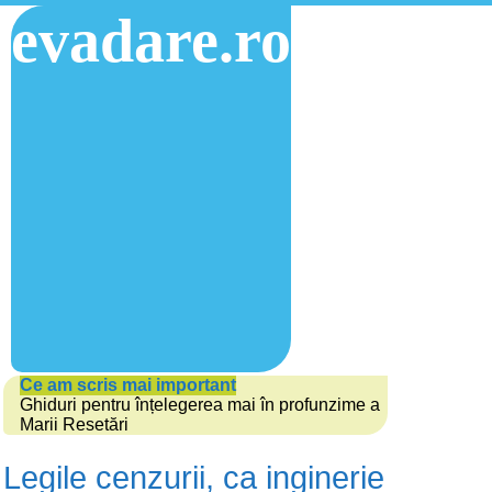
evadare.ro
Ce am scris mai important
Ghiduri pentru înțelegerea mai în profunzime a
Marii Resetări
Legile cenzurii, ca inginerie