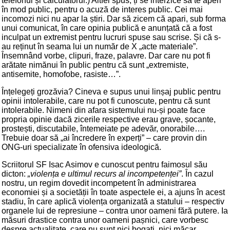
telefonul și calculatorul.) Altfel spus, ți se interzice să te aperi
în mod public, pentru o acuză de interes public. Cei mai
incomozi nici nu apar la știri. Dar să zicem că apari, sub forma
unui comunicat, în care opinia publică e anunțată că a fost
inculpat un extremist pentru lucruri spuse sau scrise. Și că s-
au reținut în seama lui un număr de X „acte materiale”.
Însemnând vorbe, clipuri, fraze, palavre. Dar care nu pot fi
arătate nimănui în public pentru că sunt „extremiste,
antisemite, homofobe, rasiste…”.
Înțelegeți grozăvia? Cineva e supus unui linșaj public pentru
opinii intolerabile, care nu pot fi cunoscute, pentru că sunt
intolerabile. Nimeni din afara sistemului nu-și poate face
propria opinie dacă zicerile respective erau grave, șocante,
prostești, discutabile, întemeiate pe adevăr, onorabile….
Trebuie doar să „ai încredere în experți” – care provin din
ONG-uri specializate în ofensiva ideologică.
Scriitorul SF Isac Asimov e cunoscut pentru faimosul său
dicton:
„violența e ultimul recurs al incompetenței”
. În cazul
nostru, un regim dovedit incompetent în administrarea
economiei și a societății în toate aspectele ei, a ajuns în acest
stadiu, în care aplică violența organizată a statului – respectiv
organele lui de represiune – contra unor oameni fără putere. Ia
măsuri drastice contra unor oameni pașnici, care vorbesc
despre actualitate, care nu sunt nici bogați, nici măcar