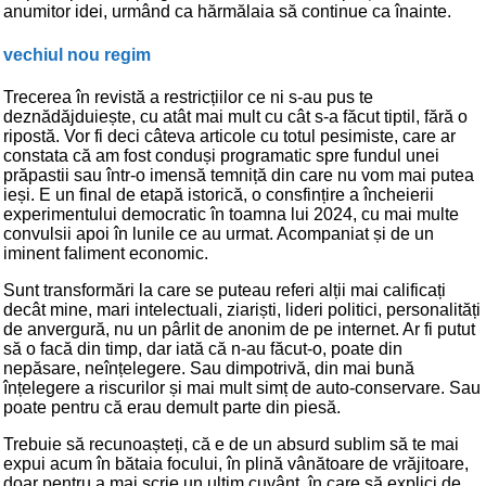
anumitor idei, urmând ca hărmălaia să continue ca înainte.
vechiul nou regim
Trecerea în revistă a restricțiilor ce ni s-au pus te
deznădăjduiește, cu atât mai mult cu cât s-a făcut tiptil, fără o
ripostă. Vor fi deci câteva articole cu totul pesimiste, care ar
constata că am fost conduși programatic spre fundul unei
prăpastii sau într-o imensă temniță din care nu vom mai putea
ieși. E un final de etapă istorică, o consfințire a încheierii
experimentului democratic în toamna lui 2024, cu mai multe
convulsii apoi în lunile ce au urmat. Acompaniat și de un
iminent faliment economic.
Sunt transformări la care se puteau referi alții mai calificați
decât mine, mari intelectuali, ziariști, lideri politici, personalități
de anvergură, nu un pârlit de anonim de pe internet. Ar fi putut
să o facă din timp, dar iată că n-au făcut-o, poate din
nepăsare, neînțelegere. Sau dimpotrivă, din mai bună
înțelegere a riscurilor și mai mult simț de auto-conservare. Sau
poate pentru că erau demult parte din piesă.
Trebuie să recunoașteți, că e de un absurd sublim să te mai
expui acum în bătaia focului, în plină vânătoare de vrăjitoare,
doar pentru a mai scrie un ultim cuvânt, în care să explici de