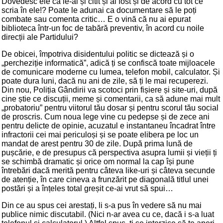
Dovedesc ele că le-ai și citit și ai fost și de acord cu tot ce
scria în ele!? Poate le adunai ca documentare să le poți
combate sau comenta critic… E o vină că nu ai epurat
biblioteca într-un foc de tabără preventiv, în acord cu noile
direcții ale Partidului?
De obicei, împotriva disidentului politic se dictează și o
„percheziție informatică”, adică ți se confiscă toate mijloacele
de comunicare moderne cu lumea, telefon mobil, calculator. Și
poate dura luni, dacă nu ani de zile, să ți le mai recuperezi.
Din nou, Poliția Gândirii va scotoci prin fișiere și site-uri, după
cine știe ce discuții, meme și comentarii, ca să adune mai mult
„probatoriu” pentru viitorul tău dosar și pentru scorul tău social
de proscris. Cum noua lege vine cu pedepse și de zece ani
pentru delicte de opinie, acuzatul e instantaneu încadrat între
infractorii cei mai periculoși și se poate elibera pe loc un
mandat de arest pentru 30 de zile. După prima lună de
pușcărie, e de presupus că perspectiva asupra lumii și vieții ți
se schimbă dramatic și orice om normal la cap își pune
întrebări dacă merită pentru câteva like-uri și câteva secunde
de atenție, în care cineva a frunzărit pe diagonală titlul unei
postări și a înțeles total greșit ce-ai vrut să spui…
Din ce au spus cei arestați, li s-a pus în vedere să nu mai
publice nimic discutabil. (Nici n-ar avea cu ce, dacă i s-a luat