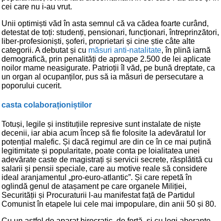
cei care nu i-au vrut.
Unii optimiști văd în asta semnul că va cădea foarte curând,
detestat de toți: studenți, pensionari, funcționari, întreprinzători,
liber-profesioniști, șoferi, proprietari și cine știe câte alte
categorii. A debutat și cu
măsuri anti-natalitate
, în plină iarnă
demografică, prin penalități de aproape 2.500 de lei aplicate
noilor mame neasigurate. Patrioții îl văd, pe bună dreptate, ca
un organ al ocupanților, pus să ia măsuri de persecutare a
poporului cucerit.
casta colaboraționiștilor
Totuși, legile și instituțiile represive sunt instalate de niște
decenii, iar abia acum încep să fie folosite la adevăratul lor
potențial malefic. Și dacă regimul are din ce în ce mai puțină
legitimitate și popularitate, poate conta pe loialitatea unei
adevărate caste de magistrați și servicii secrete, răsplătită cu
salarii și pensii speciale, care au motive reale să considere
ideal aranjamentul „pro-euro-atlantic”. Și care repetă în
oglindă genul de atașament pe care organele Miliției,
Securității și Procuraturii l-au manifestat față de Partidul
Comunist în etapele lui cele mai impopulare, din anii 50 și 80.
Cu un astfel de aparat birocratic, de forță, și cu legi aberante,