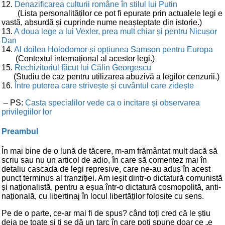
12.
Denazificarea culturii române în stilul lui Putin
(Lista personalităților ce pot fi epurate prin actualele legi e
vastă, absurdă și cuprinde nume neașteptate din istorie.)
13.
A doua lege a lui Vexler, prea mult chiar și pentru Nicușor
Dan
14.
Al doilea Holodomor și opțiunea Samson pentru Europa
(Contextul internațional al acestor legi.)
15.
Rechizitoriul făcut lui Călin Georgescu
(Studiu de caz pentru utilizarea abuzivă a legilor cenzurii.)
16.
Între puterea care strivește și cuvântul care zidește
– PS:
Casta specialilor vede ca o incitare și observarea
privilegiilor lor
Preambul
În mai bine de o lună de tăcere, m-am frământat mult dacă să
scriu sau nu un articol de adio, în care să comentez mai în
detaliu cascada de legi represive, care ne-au adus în acest
punct terminus al tranziției. Am ieșit dintr-o dictatură comunistă
și naționalistă, pentru a eșua într-o dictatură cosmopolită, anti-
națională, cu libertinaj în locul libertăților folosite cu sens.
Pe de o parte, ce-ar mai fi de spus? când toți cred că le știu
deja pe toate și ți se dă un țarc în care poți spune doar ce „e