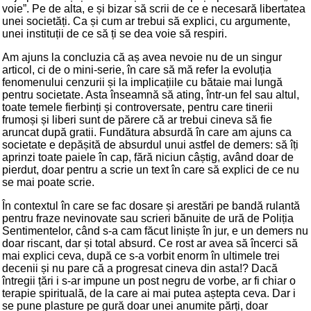
voie”. Pe de alta, e și bizar să scrii de ce e necesară libertatea
unei societăți. Ca și cum ar trebui să explici, cu argumente,
unei instituții de ce să ți se dea voie să respiri.
Am ajuns la concluzia că aș avea nevoie nu de un singur
articol, ci de o mini-serie, în care să mă refer la evoluția
fenomenului cenzurii și la implicațiile cu bătaie mai lungă
pentru societate. Asta înseamnă să ating, într-un fel sau altul,
toate temele fierbinți și controversate, pentru care tinerii
frumoși și liberi sunt de părere că ar trebui cineva să fie
aruncat după gratii. Fundătura absurdă în care am ajuns ca
societate e depășită de absurdul unui astfel de demers: să îți
aprinzi toate paiele în cap, fără niciun câștig, având doar de
pierdut, doar pentru a scrie un text în care să explici de ce nu
se mai poate scrie.
În contextul în care se fac dosare și arestări pe bandă rulantă
pentru fraze nevinovate sau scrieri bănuite de ură de Poliția
Sentimentelor, când s-a cam făcut liniște în jur, e un demers nu
doar riscant, dar și total absurd. Ce rost ar avea să încerci să
mai explici ceva, după ce s-a vorbit enorm în ultimele trei
decenii și nu pare că a progresat cineva din asta!? Dacă
întregii țări i s-ar impune un post negru de vorbe, ar fi chiar o
terapie spirituală, de la care ai mai putea aștepta ceva. Dar i
se pune plasture pe gură doar unei anumite părți, doar