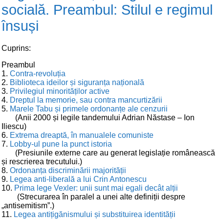
socială. Preambul: Stilul e regimul
însuși
Cuprins:
Preambul
1.
Contra-revoluția
2.
Biblioteca ideilor și siguranța națională
3.
Privilegiul minorităților active
4.
Dreptul la memorie, sau contra mancurtizării
5.
Marele Tabu și primele ordonanțe ale cenzurii
(Anii 2000 și legile tandemului Adrian Năstase – Ion
Iliescu)
6.
Extrema dreaptă, în manualele comuniste
7.
Lobby-ul pune la punct istoria
(Presiunile externe care au generat legislație românească
și rescrierea trecutului.)
8.
Ordonanța discriminării majorității
9.
Legea anti-liberală a lui Crin Antonescu
10.
Prima lege Vexler: unii sunt mai egali decât alții
(Strecurarea în paralel a unei alte definiții despre
„antisemitism”.)
11.
Legea antițigănismului și substituirea identității