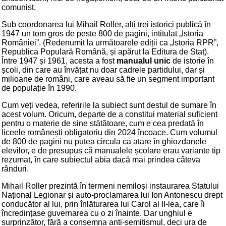
comunist.
Sub coordonarea lui Mihail Roller, alți trei istorici publică în
1947 un tom gros de peste 800 de pagini, intitulat „Istoria
României”. (Redenumit la următoarele ediții ca „Istoria RPR”,
Republica Populară Română, și apărut la Editura de Stat).
Între 1947 și 1961, acesta a fost
manualul unic
de istorie în
școli, din care au învățat nu doar cadrele partidului, dar și
milioane de români, care aveau să fie un segment important
de populație în 1990.
Cum veți vedea, referirile la subiect sunt destul de sumare în
acest volum. Oricum, departe de a constitui material suficient
pentru o materie de sine stătătoare, cum e cea predată în
liceele românești obligatoriu din 2024 încoace. Cum volumul
de 800 de pagini nu putea circula ca atare în ghiozdanele
elevilor, e de presupus că manualele școlare erau variante tip
rezumat, în care subiectul abia dacă mai prindea câteva
rânduri.
Mihail Roller prezintă în termeni nemiloși instaurarea Statului
Național Legionar și auto-proclamarea lui Ion Antonescu drept
conducător al lui, prin înlăturarea lui Carol al II-lea, care îi
încredințase guvernarea cu o zi înainte. Dar unghiul e
surprinzător, fără a consemna anti-semitismul, deci ura de