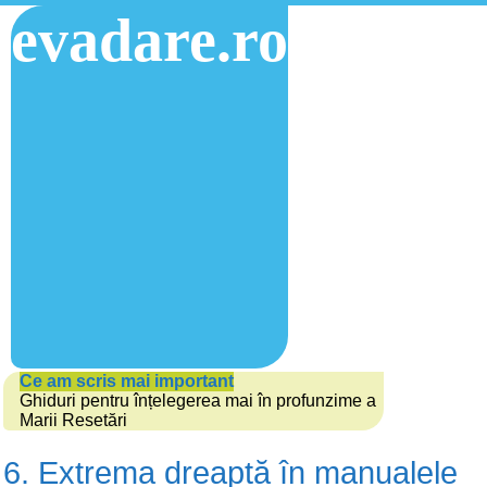
evadare.ro
Ce am scris mai important
Ghiduri pentru înțelegerea mai în profunzime a
Marii Resetări
6. Extrema dreaptă în manualele