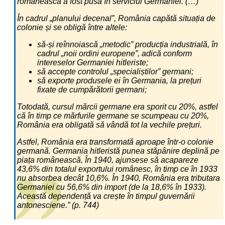
românească a fost pusă în serviciul Germaniei. (…)
În cadrul „planului decenal”, România capătă situația de
colonie și se obligă între altele:
să-și reînnoiască „metodic” producția industrială, în
cadrul „noii ordini europene”, adică conform
intereselor Germaniei hitleriste;
să accepte controlul „specialiștilor” germani;
să exporte produsele ei în Germania, la prețuri
fixate de cumpărătorii germani;
Totodată, cursul mărcii germane era sporit cu 20%, astfel
că în timp ce mărfurile germane se scumpeau cu 20%,
România era obligată să vândă tot la vechile prețuri.
Astfel, România era transformată aproape într-o colonie
germană. Germania hitleristă punea stăpânire deplină pe
piața românească. În 1940, ajunsese să acapareze
43,6% din totalul exportului românesc, în timp ce în 1933
nu absorbea decât 10,6%. În 1940, România era tributara
Germaniei cu 56,6% din import (de la 18,6% în 1933).
Această dependență va crește în timpul guvernării
antonesciene.” (p. 744)