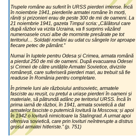
Trupele române au suferit în URSS pierderi imense. Încă
în noiembrie 1941, pierderile armatei române în morți,
răniți și prizonieri erau de peste 300 de mii de oameni. La
21 noiembrie 1941, gazeta Timpul scria: „Călătorul care
după război va vizita Ucraina, va fi surprins văzând
numeroasele cruci albe de morminte presărate pe tot
teritoriul… Soldații români au udat cu sângele lor aproape
fiecare petec de pământ.”
Numai în luptele pentru Odesa și Crimea, armata română
a pierdut 250 de mii de oameni. După evacuarea Odesei
și Crimeii de către unitățile Armatei Sovietice, diviziile
românești, care suferiseră pierderi mari, au trebuit să fie
readuse în România pentru completare.
În primele luni ale războiului antisovietic, armatele
fasciste au reușit, cu prețul a uriașe pierderi în oameni și
materiale, să pătrundă adânc pe teritoriul URSS. Încă în
prima iarnă de război, în 1941, armata sovietică a dat
armatelor fasciste o puternică lovitură la Moscova; și apoi
în 1942 o lovitură nimicitoare la Stalingrad. A urmat apoi
ofensiva sovietică, care prin lovituri neîntrerupte a distrus
grosul armatei hitleriste.” (p. 751)