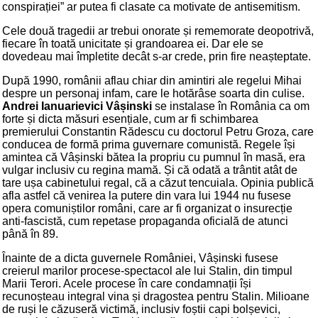
conspirației” ar putea fi clasate ca motivate de antisemitism.
Cele două tragedii ar trebui onorate și rememorate deopotrivă,
fiecare în toată unicitate și grandoarea ei. Dar ele se
dovedeau mai împletite decât s-ar crede, prin fire neașteptate.
După 1990, românii aflau chiar din amintiri ale regelui Mihai
despre un personaj infam, care le hotărâse soarta din culise.
Andrei Ianuarievici Vâșinski
se instalase în România ca om
forte și dicta măsuri esențiale, cum ar fi schimbarea
premierului Constantin Rădescu cu doctorul Petru Groza, care
conducea de formă prima guvernare comunistă. Regele își
amintea că Vâșinski bătea la propriu cu pumnul în masă, era
vulgar inclusiv cu regina mamă. Și că odată a trântit atât de
tare ușa cabinetului regal, că a căzut tencuiala. Opinia publică
afla astfel că venirea la putere din vara lui 1944 nu fusese
opera comuniștilor români, care ar fi organizat o insurecție
anti-fascistă, cum repetase propaganda oficială de atunci
până în 89.
Înainte de a dicta guvernele României, Vâșinski fusese
creierul marilor procese-spectacol ale lui Stalin, din timpul
Marii Terori. Acele procese în care condamnații își
recunoșteau integral vina și dragostea pentru Stalin. Milioane
de ruși le căzuseră victimă, inclusiv foștii capi bolșevici,