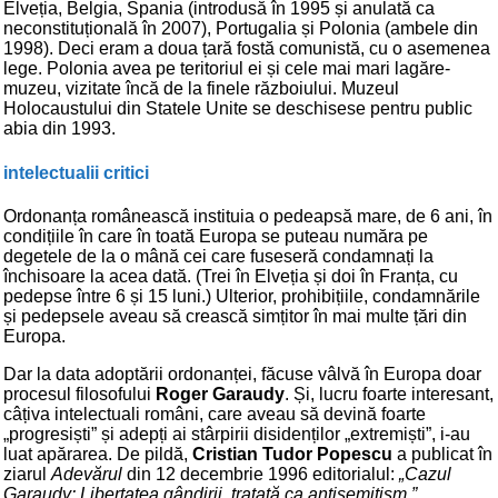
Elveția, Belgia, Spania (introdusă în 1995 și anulată ca
neconstituțională în 2007), Portugalia și Polonia (ambele din
1998). Deci eram a doua țară fostă comunistă, cu o asemenea
lege. Polonia avea pe teritoriul ei și cele mai mari lagăre-
muzeu, vizitate încă de la finele războiului. Muzeul
Holocaustului din Statele Unite se deschisese pentru public
abia din 1993.
intelectualii critici
Ordonanța românească instituia o pedeapsă mare, de 6 ani, în
condițiile în care în toată Europa se puteau număra pe
degetele de la o mână cei care fuseseră condamnați la
închisoare la acea dată. (Trei în Elveția și doi în Franța, cu
pedepse între 6 și 15 luni.) Ulterior, prohibițiile, condamnările
și pedepsele aveau să crească simțitor în mai multe țări din
Europa.
Dar la data adoptării ordonanței, făcuse vâlvă în Europa doar
procesul filosofului
Roger Garaudy
. Și, lucru foarte interesant,
câțiva intelectuali români, care aveau să devină foarte
„progresiști” și adepți ai stârpirii disidenților „extremiști”, i-au
luat apărarea. De pildă,
Cristian Tudor Popescu
a publicat în
ziarul
Adevărul
din 12 decembrie 1996 editorialul:
„Cazul
Garaudy: Libertatea gândirii, tratată ca antisemitism.”