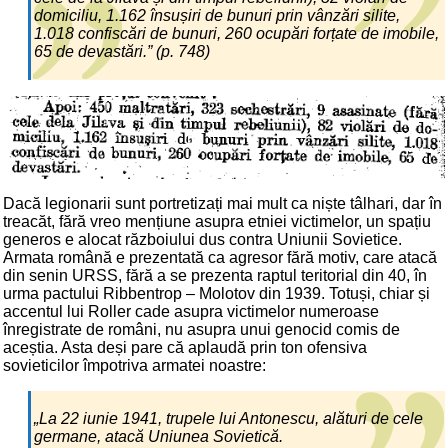
domiciliu, 1.162 însușiri de bunuri prin vânzări silite,
1.018 confiscări de bunuri, 260 ocupări forțate de imobile,
65 de devastări.” (p. 748)
Dacă legionarii sunt portretizați mai mult ca niște tâlhari, dar în
treacăt, fără vreo mențiune asupra etniei victimelor, un spațiu
generos e alocat războiului dus contra Uniunii Sovietice.
Armata română e prezentată ca agresor fără motiv, care atacă
din senin URSS, fără a se prezenta raptul teritorial din 40, în
urma pactului Ribbentrop – Molotov din 1939. Totuși, chiar și
accentul lui Roller cade asupra victimelor numeroase
înregistrate de români, nu asupra unui genocid comis de
aceștia. Asta deși pare că aplaudă prin ton ofensiva
sovieticilor împotriva armatei noastre:
„La 22 iunie 1941, trupele lui Antonescu, alături de cele
germane, atacă Uniunea Sovietică.