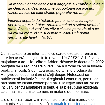
„În războiul antisovietic a fost angajată și România, alături
de Germania, deși scopurile cotropitoare ale acestui
război au fost cu totul străine poporului român.
Împinsă departe de hotarele patriei sale ca să lupte
pentru interese străine, armata română a suferit pierderi
grele. Acestui război i-au căzut civtime peste două sute
de mii de morți, răniți și dispăruți, care au îndoliat
nenumărate familii.” (p. 97)
Cam acestea erau informațiile cu care crescuseră românii,
care trecuseră prin școli în intervalul 1947-1989. Adică vasta
majoritate a adulților, cărora Adrian Năstase le decreta în 2002
obligația de a recunoaște o versiune a istoriei ce nu le fusese
predată în școli. Sigur, apăruseră deja filme produse de
Hollywood, documentare și cărți despre Holocaust se
publicaseră inclusiv în timpul regimului comunist, pentru cei
pasionați de istoria contemporană. Dar legile unei țări se dau
inclusiv pentru analfabeți și trebuie să presupună existența
celui mai mic numitor comun, în materie de informare.
E o diferență frapantă între cum se prezentau manualele
comuniste și cum se prezintă
manualele de istorie actuale
.