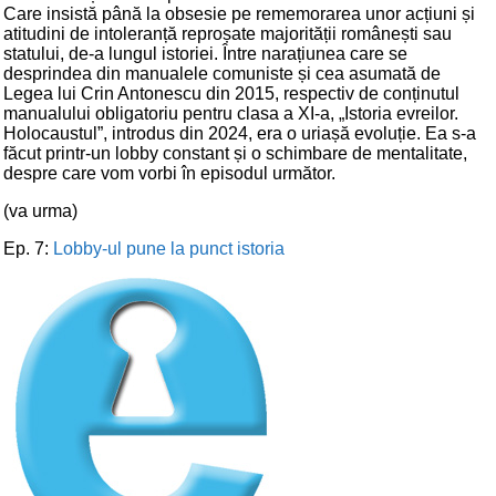
Care insistă până la obsesie pe rememorarea unor acțiuni și
atitudini de intoleranță reproșate majorității românești sau
statului, de-a lungul istoriei. Între narațiunea care se
desprindea din manualele comuniste și cea asumată de
Legea lui Crin Antonescu din 2015, respectiv de conținutul
manualului obligatoriu pentru clasa a XI-a, „Istoria evreilor.
Holocaustul”, introdus din 2024, era o uriașă evoluție. Ea s-a
făcut printr-un lobby constant și o schimbare de mentalitate,
despre care vom vorbi în episodul următor.
(va urma)
Ep. 7:
Lobby-ul pune la punct istoria