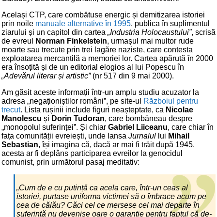
Același CTP, care combătuse energic și demitizarea istoriei
prin noile
manuale alternative în 1995
, publica în suplimentul
ziarului și un capitol din cartea
„Industria Holocaustului”
, scrisă
de evreul
Norman Finkelstein
, urmașul mai multor rude
moarte sau trecute prin trei lagăre naziste, care contesta
exploatarea mercantilă a memoriei lor. Cartea apărută în 2000
era însoțită și de un editorial elogios al lui Popescu în
„Adevărul literar și artistic”
(nr 517 din 9 mai 2000).
Am găsit aceste informații într-un amplu studiu acuzator la
adresa „negaționiștilor români”, pe site-ul
Războiul pentru
trecut
. Lista rușinii include figuri neașteptate, ca
Nicolae
Manolescu
și
Dorin Tudoran
, care bombăneau despre
„monopolul suferinței”. Și chiar
Gabriel Liiceanu
, care chiar în
fața comunității evreiești, unde lansa
Jurnalul
lui
Mihail
Sebastian
, își imagina că, dacă ar mai fi trăit după 1945,
acesta ar fi deplâns participarea evreilor la genocidul
comunist, prin următorul pasaj meditativ:
„Cum de e cu putință ca acela care, într-un ceas al
istoriei, purtase uniforma victimei să o îmbrace acum pe
cea de călău? Căci cel ce mersese cel mai departe în
suferință nu devenise oare o garanție pentru faptul că de-