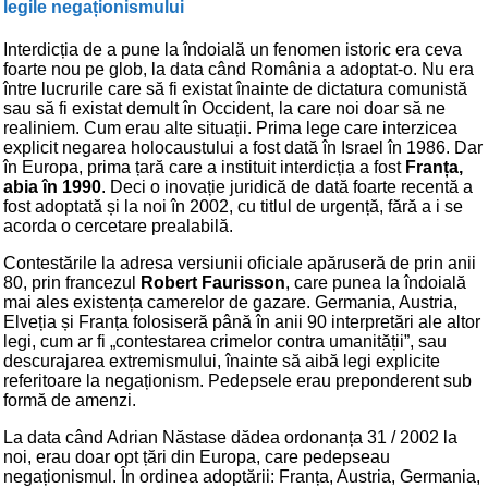
legile negaționismului
Interdicția de a pune la îndoială un fenomen istoric era ceva
foarte nou pe glob, la data când România a adoptat-o. Nu era
între lucrurile care să fi existat înainte de dictatura comunistă
sau să fi existat demult în Occident, la care noi doar să ne
realiniem. Cum erau alte situații. Prima lege care interzicea
explicit negarea holocaustului a fost dată în Israel în 1986. Dar
în Europa, prima țară care a instituit interdicția a fost
Franța,
abia în 1990
. Deci o inovație juridică de dată foarte recentă a
fost adoptată și la noi în 2002, cu titlul de urgență, fără a i se
acorda o cercetare prealabilă.
Contestările la adresa versiunii oficiale apăruseră de prin anii
80, prin francezul
Robert Faurisson
, care punea la îndoială
mai ales existența camerelor de gazare. Germania, Austria,
Elveția și Franța folosiseră până în anii 90 interpretări ale altor
legi, cum ar fi „contestarea crimelor contra umanității”, sau
descurajarea extremismului, înainte să aibă legi explicite
referitoare la negaționism. Pedepsele erau preponderent sub
formă de amenzi.
La data când Adrian Năstase dădea ordonanța 31 / 2002 la
noi, erau doar opt țări din Europa, care pedepseau
negaționismul. În ordinea adoptării: Franța, Austria, Germania,