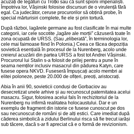
acuzați de legături cu Troțki sau că sunt spioni imperialiști.
Împotriva lor, Vâșinski folosise discursuri de o virulență fără
egal. Ca judecător, ceruse procurorilor să obțină probe, în
special mărturisiri complete, fie ele și prin tortură.
După război, lagărele germane au fost clasificate în mai multe
categorii, iar cele socotite „lagăre ale morții” căzuseră toate în
zona ocupată de URSS. (Sau „eliberată”, în terminologia lor,
cele mai faimoase fiind în Polonia.) Ceea ce făcea depoziția
sovietică esențială în procesul de la Nurenberg, acolo unde
creierul acuzării din partea URSS a fost tot Andrei Vâșinski.
Procurorul lui Stalin s-a folosit de prilej pentru a pune în
seama nemților inclusiv masacrul din pădurea Katyn, care
fusese opera NKVD. Fuseseră împușcați acolo membri ai
elitei poloneze, peste 20.000 de ofițeri, preoți, aristocrați.
Abia în anii 90, sovieticii conduși de Gorbaciov au
desecretizat unele arhive și au recunoscut paternitatea acelui
masacru. Sigur, folosirea acelui fals în rechizitoriul de la
Nurenberg nu infirmă realitatea holocaustului. Dar e un
exemplu de fragment din istorie ce fusese cunoscut pe dos
sau necunoscut de români și de alți estici. Care imediat după
căderea simbolică a zidului Berlinului risca să fie trecut iarăși
sub tăcere, dacă s-ar fi apreciat că e o formă de revizionism.