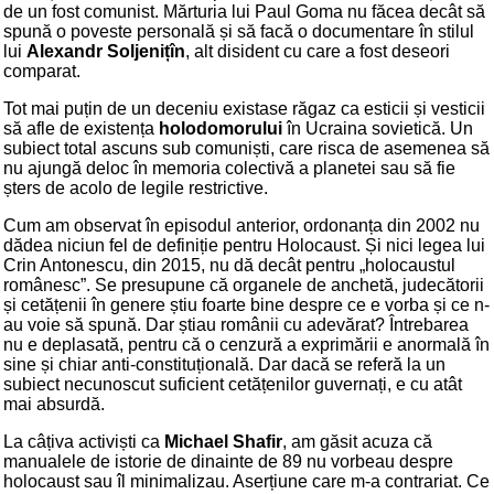
de un fost comunist. Mărturia lui Paul Goma nu făcea decât să
spună o poveste personală și să facă o documentare în stilul
lui
Alexandr Soljenițîn
, alt disident cu care a fost deseori
comparat.
Tot mai puțin de un deceniu existase răgaz ca esticii și vesticii
să afle de existența
holodomorului
în Ucraina sovietică. Un
subiect total ascuns sub comuniști, care risca de asemenea să
nu ajungă deloc în memoria colectivă a planetei sau să fie
șters de acolo de legile restrictive.
Cum am observat în episodul anterior, ordonanța din 2002 nu
dădea niciun fel de definiție pentru Holocaust. Și nici legea lui
Crin Antonescu, din 2015, nu dă decât pentru „holocaustul
românesc”. Se presupune că organele de anchetă, judecătorii
și cetățenii în genere știu foarte bine despre ce e vorba și ce n-
au voie să spună. Dar știau românii cu adevărat? Întrebarea
nu e deplasată, pentru că o cenzură a exprimării e anormală în
sine și chiar anti-constituțională. Dar dacă se referă la un
subiect necunoscut suficient cetățenilor guvernați, e cu atât
mai absurdă.
La câțiva activiști ca
Michael Shafir
, am găsit acuza că
manualele de istorie de dinainte de 89 nu vorbeau despre
holocaust sau îl minimalizau. Aserțiune care m-a contrariat. Ce