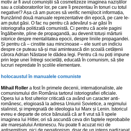
motiv ar fi avut comuniștii să cosmetizeze imaginea naziștilor
sau a colaboratorilor lor, pe care îi prezentau în tonuri cu totul
negative!? Așa că am purces să verific nemijlocit informația,
frunzărind două manuale reprezentative din epocă, pe care le-
am putut găsi. O fac nu pentru că adevărul s-ar găsi în
istoriografia politizată comunistă. Ci pentru că acele pagini
îngălbenite, pline de propagandă, au devenit totuși mărturii
istorice despre mentalitatea epocii, despre liniile propagandei.
Și pentru că – cinstite sau mincinoase – ele sunt un indiciu
despre ce puteau să-și mai amintească din școală cetățenii
cărora Adrian Năstase le dădea legi. Pentru că nu poți impune
prin lege unei întregi societăți, educată în comunism, să știe
lucruri nepredate în școlile elementare.
holocaustul în manualele comuniste
Mihail Roller
a fost în primele decenii, internaționaliste, ale
comunismului din România tartorul istoriografiei oficiale.
Opera lui a fost ulterior criticată ca având un caracter anti-
românesc, elogioasă la adresa Uniunii Sovietice, a regimului
stalinist, și impregnată de ideologia lui Marx și Lenin. Istoricul
evreu e departe de orice bănuială că ar fi vrut să îi spele
imaginea lui Hitler, ori să ascundă ceva din faptele reprobabile
ale mareșalului Antonescu. Nu poate fi acuzat nici de
antisemitism, nici de negaționism, doar de un intens partizanat