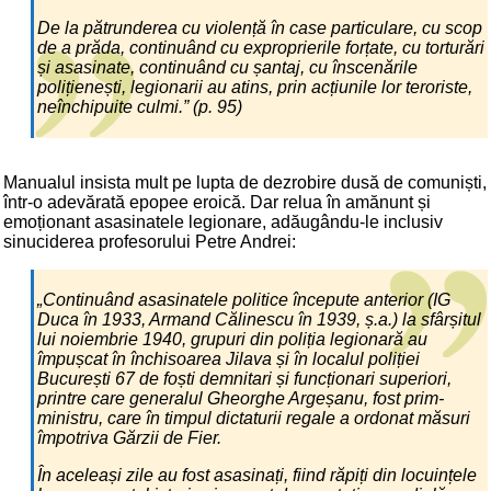
De la pătrunderea cu violență în case particulare, cu scop
de a prăda, continuând cu exproprierile forțate, cu torturări
și asasinate, continuând cu șantaj, cu înscenările
polițienești, legionarii au atins, prin acțiunile lor teroriste,
neînchipuite culmi.” (p. 95)
Manualul insista mult pe lupta de dezrobire dusă de comuniști,
într-o adevărată epopee eroică. Dar relua în amănunt și
emoționant asasinatele legionare, adăugându-le inclusiv
sinuciderea profesorului Petre Andrei:
„Continuând asasinatele politice începute anterior (IG
Duca în 1933, Armand Călinescu în 1939, ș.a.) la sfârșitul
lui noiembrie 1940, grupuri din poliția legionară au
împușcat în închisoarea Jilava și în localul poliției
București 67 de foști demnitari și funcționari superiori,
printre care generalul Gheorghe Argeșanu, fost prim-
ministru, care în timpul dictaturii regale a ordonat măsuri
împotriva Gărzii de Fier.
În aceleași zile au fost asasinați, fiind răpiți din locuințele