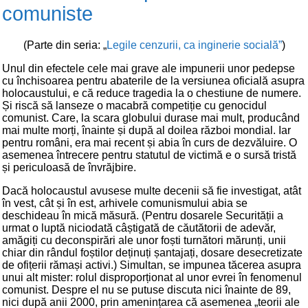
comuniste
(Parte din seria: „
Legile cenzurii, ca inginerie socială”
)
Unul din efectele cele mai grave ale impunerii unor pedepse
cu închisoarea pentru abaterile de la versiunea oficială asupra
holocaustului, e că reduce tragedia la o chestiune de numere.
Și riscă să lanseze o macabră competiție cu genocidul
comunist. Care, la scara globului durase mai mult, producând
mai multe morți, înainte și după al doilea război mondial. Iar
pentru români, era mai recent și abia în curs de dezvăluire. O
asemenea întrecere pentru statutul de victimă e o sursă tristă
și periculoasă de învrăjbire.
Dacă holocaustul avusese multe decenii să fie investigat, atât
în vest, cât și în est, arhivele comunismului abia se
deschideau în mică măsură. (Pentru dosarele Securității a
urmat o luptă niciodată câștigată de căutătorii de adevăr,
amăgiți cu deconspirări ale unor foști turnători mărunți, unii
chiar din rândul foștilor deținuți șantajați, dosare desecretizate
de ofițerii rămași activi.) Simultan, se impunea tăcerea asupra
unui alt mister: rolul disproporționat al unor evrei în fenomenul
comunist. Despre el nu se putuse discuta nici înainte de 89,
nici după anii 2000, prin amenințarea că asemenea „teorii ale