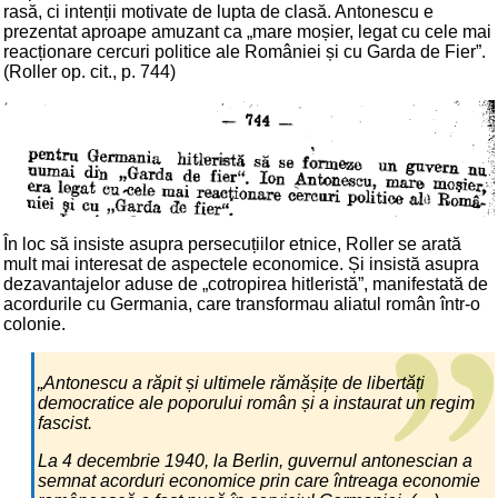
rasă, ci intenții motivate de lupta de clasă. Antonescu e
prezentat aproape amuzant ca „mare moșier, legat cu cele mai
reacționare cercuri politice ale României și cu Garda de Fier”.
(Roller op. cit., p. 744)
În loc să insiste asupra persecuțiilor etnice, Roller se arată
mult mai interesat de aspectele economice. Și insistă asupra
dezavantajelor aduse de „cotropirea hitleristă”, manifestată de
acordurile cu Germania, care transformau aliatul român într-o
colonie.
„Antonescu a răpit și ultimele rămășițe de libertăți
democratice ale poporului român și a instaurat un regim
fascist.
La 4 decembrie 1940, la Berlin, guvernul antonescian a
semnat acorduri economice prin care întreaga economie