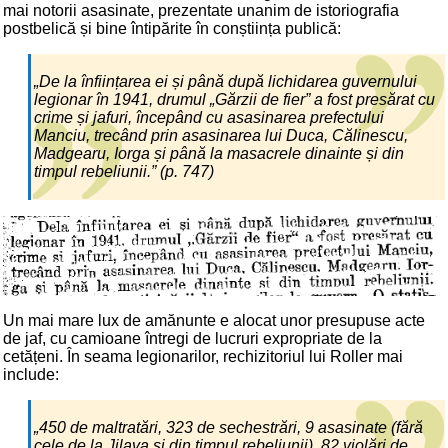
mai notorii asasinate, prezentate unanim de istoriografia
postbelică și bine întipărite în conștiința publică:
„De la înființarea ei și până după lichidarea guvernului
legionar în 1941, drumul „Gărzii de fier” a fost presărat cu
crime și jafuri, începând cu asasinarea prefectului
Manciu, trecând prin asasinarea lui Duca, Călinescu,
Madgearu, Iorga și până la masacrele dinainte și din
timpul rebeliunii.” (p. 747)
Un mai mare lux de amănunte e alocat unor presupuse acte
de jaf, cu camioane întregi de lucruri expropriate de la
cetățeni. În seama legionarilor, rechizitoriul lui Roller mai
include:
„450 de maltratări, 323 de sechestrări, 9 asasinate (fără
cele de la Jilava și din timpul rebeliunii), 82 violări de