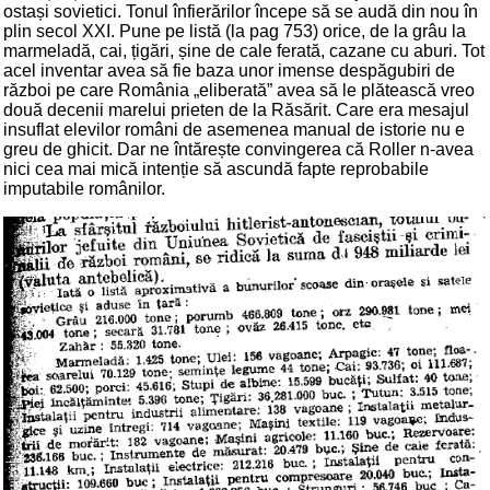
ostași sovietici. Tonul înfierărilor începe să se audă din nou în
plin secol XXI. Pune pe listă (la pag 753) orice, de la grâu la
marmeladă, cai, țigări, șine de cale ferată, cazane cu aburi. Tot
acel inventar avea să fie baza unor imense despăgubiri de
război pe care România „eliberată” avea să le plătească vreo
două decenii marelui prieten de la Răsărit. Care era mesajul
insuflat elevilor români de asemenea manual de istorie nu e
greu de ghicit. Dar ne întărește convingerea că Roller n-avea
nici cea mai mică intenție să ascundă fapte reprobabile
imputabile românilor.