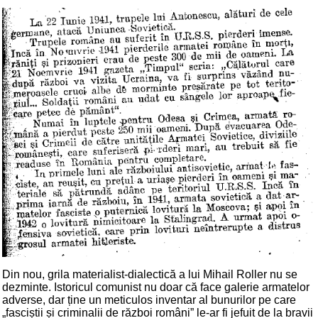
Din nou, grila materialist-dialectică a lui Mihail Roller nu se
dezminte. Istoricul comunist nu doar că face galerie armatelor
adverse, dar ține un meticulos inventar al bunurilor pe care
„fasciștii și criminalii de război români” le-ar fi jefuit de la bravii