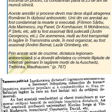
înscenat un proces, cu condamnări până la 25 de ani de
muncă silnică.
Aceste arestări și procese devin mai dese după atragerea
României în războiul antisovietic. Unii din cei arestați au
fost condamnați la moarte și executați. (Filimon Sârbu,
Ada Marinescu, ing Panet, Dr Kornhauser, N Mohănescu,
P Ștefu, etc, alții tu fost asasinați fără judecată (Justin
Georgescu, etc.). De asemenea, mulți au fost transportați
în lagăre în Transnistria unde, în mod organizat, au fost
asasinați (Andrei Bernat, Lazăr Grimberg, etc.
Prin aceste acte de cruzime, dictatura legionaro-
antonesciană și-a dovedit afinitatea cu crimele făptuite de
hitleriștii germani în lagărele morții de la Auschwitz,
Treblinka, Mauthausen.” (p. 767)