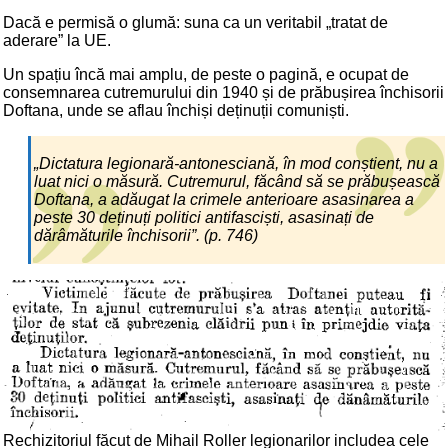
Dacă e permisă o glumă: suna ca un veritabil „tratat de
aderare” la UE.
Un spațiu încă mai amplu, de peste o pagină, e ocupat de
consemnarea cutremurului din 1940 și de prăbușirea închisorii
Doftana, unde se aflau închiși deținuții comuniști.
„Dictatura legionară-antonesciană, în mod conștient, nu a
luat nici o măsură. Cutremurul, făcând să se prăbușească
Doftana, a adăugat la crimele anterioare asasinarea a
peste 30 deținuți politici antifasciști, asasinați de
dărâmăturile închisorii”. (p. 746)
Rechizitoriul făcut de Mihail Roller legionarilor includea cele