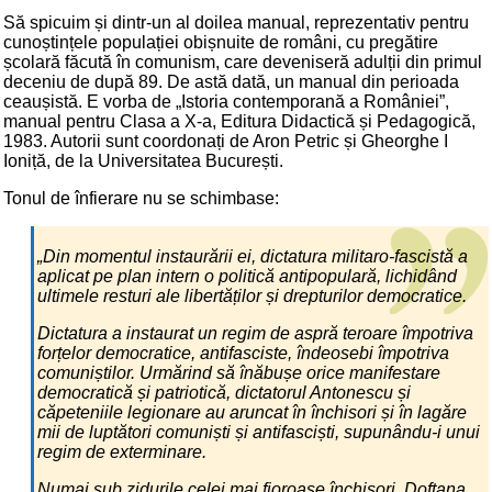
Să spicuim și dintr-un al doilea manual, reprezentativ pentru
cunoștințele populației obișnuite de români, cu pregătire
școlară făcută în comunism, care deveniseră adulții din primul
deceniu de după 89. De astă dată, un manual din perioada
ceaușistă. E vorba de „Istoria contemporană a României”,
manual pentru Clasa a X-a, Editura Didactică și Pedagogică,
1983. Autorii sunt coordonați de Aron Petric și Gheorghe I
Ioniță, de la Universitatea București.
Tonul de înfierare nu se schimbase:
„Din momentul instaurării ei, dictatura militaro-fascistă a
aplicat pe plan intern o politică antipopulară, lichidând
ultimele resturi ale libertăților și drepturilor democratice.
Dictatura a instaurat un regim de aspră teroare împotriva
forțelor democratice, antifasciste, îndeosebi împotriva
comuniștilor. Urmărind să înăbușe orice manifestare
democratică și patriotică, dictatorul Antonescu și
căpeteniile legionare au aruncat în închisori și în lagăre
mii de luptători comuniști și antifasciști, supunându-i unui
regim de exterminare.
Numai sub zidurile celei mai fioroase închisori, Doftana,