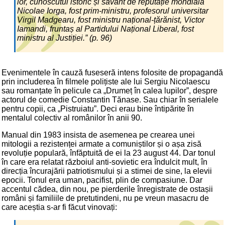
lor, cunoscutul istoric și savant de reputație mondială
Nicolae Iorga, fost prim-ministru, profesorul universitar
Virgil Madgearu, fost ministru național-țărănist, Victor
Iamandi, fruntaș al Partidului Național Liberal, fost
ministru al Justiției.” (p. 96)
Evenimentele în cauză fuseseră intens folosite de propagandă
prin includerea în filmele polițiste ale lui Sergiu Nicolaescu
sau romanțate în pelicule ca „Drumeț în calea lupilor”, despre
actorul de comedie Constantin Tănase. Sau chiar în serialele
pentru copii, ca „Pistruiatu”. Deci erau bine întipărite în
mentalul colectiv al românilor în anii 90.
Manual din 1983 insista de asemenea pe crearea unei
mitologii a rezistenței armate a comuniștilor și o așa zisă
revoluție populară, înfăptuită de ei la 23 august 44. Dar tonul
în care era relatat războiul anti-sovietic era îndulcit mult, în
direcția încurajării patriotismului și a stimei de sine, la elevii
epocii. Tonul era uman, pacifist, plin de compasiune. Dar
accentul cădea, din nou, pe pierderile înregistrate de ostașii
români și familiile de pretutindeni, nu pe vreun masacru de
care aceștia s-ar fi făcut vinovați: