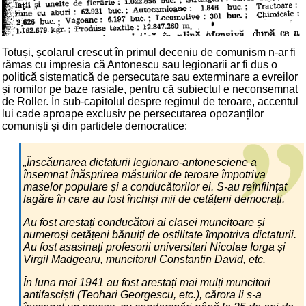
Totuși, școlarul crescut în primul deceniu de comunism n-ar fi
rămas cu impresia că Antonescu sau legionarii ar fi dus o
politică sistematică de persecutare sau exterminare a evreilor
și romilor pe baze rasiale, pentru că subiectul e neconsemnat
de Roller. În sub-capitolul despre regimul de teroare, accentul
lui cade aproape exclusiv pe persecutarea opozanților
comuniști și din partidele democratice:
„Înscăunarea dictaturii legionaro-antonesciene a
însemnat înăsprirea măsurilor de teroare împotriva
maselor populare și a conducătorilor ei. S-au reînființat
lagăre în care au fost închiși mii de cetățeni democrați.
Au fost arestați conducători ai clasei muncitoare și
numeroși cetățeni bănuiți de ostilitate împotriva dictaturii.
Au fost asasinați profesorii universitari Nicolae Iorga și
Virgil Madgearu, muncitorul Constantin David, etc.
În luna mai 1941 au fost arestați mai mulți muncitori
antifasciști (Teohari Georgescu, etc.), cărora li s-a