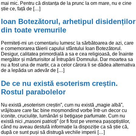
mai mic. Pentru că distanța de la prunc la om mare, nu e cine
știe ce, față de […]
Ioan Botezătorul, arhetipul disidenților
din toate vremurile
Permiteți-mi un comentariu lumesc la sărbătoarea de azi, care
e comemorarea tăierii capului sfântului Ioan Botezătorul.
Desigur, calitatea primordială a sa e cea religioasă, de înainte
mergător și mărturisitor al Întrupării Domnului. Dar moartea sa
nu a fost una de martir, ca a celor cărora li se dădea alternativa
de a lepăda un adevăr de […]
De ce nu există esoterism creștin.
Rostul parabolelor
Nu există „esoterism creștin”, cum nu există „magie albă”,
vrăjitoare care fac bine moșmondind vorbe într-un decor cu
iconițe, cruciulițe, lumânări și bețigașe parfumate. Cum nu
există nici „masoni patrioți” (or fi fost pe vremea pașoptiștilor,
când nu aveau destulă informație la dispoziție ca să știe că,
după ce sunt puși să distrugă vechile imperii […]