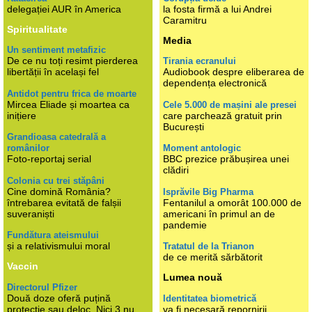
delegației AUR în America
la fosta firmă a lui Andrei
Caramitru
Spiritualitate
Media
Un sentiment metafizic
De ce nu toți resimt pierderea
Tirania ecranului
libertății în același fel
Audiobook despre eliberarea de
dependența electronică
Antidot pentru frica de moarte
Mircea Eliade și moartea ca
Cele 5.000 de mașini ale presei
inițiere
care parchează gratuit prin
București
Grandioasa catedrală a
românilor
Moment antologic
Foto-reportaj serial
BBC prezice prăbușirea unei
clădiri
Colonia cu trei stăpâni
Cine domină România?
Isprăvile Big Pharma
întrebarea evitată de falșii
Fentanilul a omorât 100.000 de
suveraniști
americani în primul an de
pandemie
Fundătura ateismului
și a relativismului moral
Tratatul de la Trianon
de ce merită sărbătorit
Vaccin
Lumea nouă
Directorul Pfizer
Două doze oferă puțină
Identitatea biometrică
protecție sau deloc. Nici 3 nu
va fi necesară repornirii