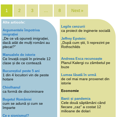
1
2
3
…
8
Next »
Alte articole:
Legile cenzurii
Argumentele împotriva
ca proiect de inginerie socială
imigrației
„De ce vă opuneți imigrației,
Jeffrey Epstein:
dacă atât de mulți români au
„După cum știi, îi reprezint pe
plecat?”
Rothschilds
Manualele de istorie
Andreea Esca recunoaște
Ce învață copiii în primele 12
Planul Kalergi cu zâmbetul pe
clase și de ce contează
buze
Bucureștiul peste 5 ani
Lumea lăsată în urmă
1 din 4 locuitori vin de peste
de cel mai mare proxenet din
hotare
istorie
Chiolhanul
Economie
ca formă de discriminare
Banii și pandemia
Bugetul României
Cele două săptămâni când
cum se adună și cum se
fiecare „caz” a costat 12
împarte
milioane de dolari
Ce e sionismul?