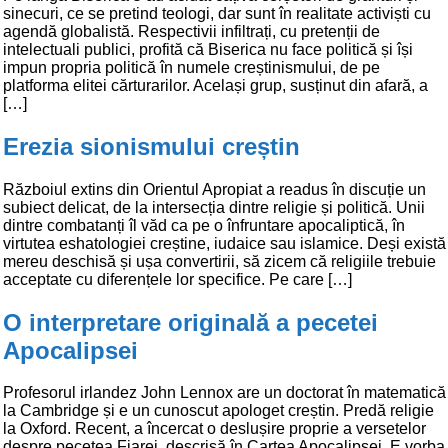
sinecuri, ce se pretind teologi, dar sunt în realitate activiști cu
agendă globalistă. Respectivii infiltrați, cu pretenții de
intelectuali publici, profită că Biserica nu face politică și își
impun propria politică în numele creștinismului, de pe
platforma elitei cărturarilor. Același grup, susținut din afară, a
[…]
Erezia sionismului creștin
Războiul extins din Orientul Apropiat a readus în discuție un
subiect delicat, de la intersecția dintre religie și politică. Unii
dintre combatanți îl văd ca pe o înfruntare apocaliptică, în
virtutea eshatologiei creștine, iudaice sau islamice. Deși există
mereu deschisă și ușa convertirii, să zicem că religiile trebuie
acceptate cu diferențele lor specifice. Pe care […]
O interpretare originală a pecetei
Apocalipsei
Profesorul irlandez John Lennox are un doctorat în matematică
la Cambridge și e un cunoscut apologet creștin. Predă religie
la Oxford. Recent, a încercat o deslușire proprie a versetelor
despre pecetea Fiarei, descrisă în Cartea Apocalipsei. E vorba