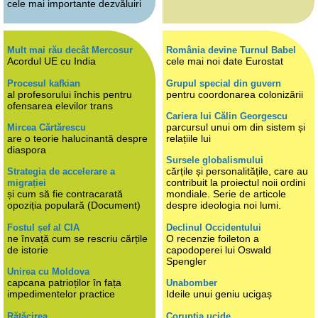
cele mai importante dezvăluiri
Mult mai rău decât Mercosur
România devine Turnul Babel
Acordul UE cu India
cele mai noi date Eurostat
Procesul kafkian
Grupul special din guvern
al profesorului închis pentru
pentru coordonarea colonizării
ofensarea elevilor trans
Cariera lui Călin Georgescu
parcursul unui om din sistem și
Mircea Cărtărescu
are o teorie halucinantă despre
relațiile lui
diaspora
Sursele globalismului
cărțile și personalitățile, care au
Strategia de accelerare a
contribuit la proiectul noii ordini
migrației
și cum să fie contracarată
mondiale. Serie de articole
opoziția populară (Document)
despre ideologia noi lumi.
Fostul șef al CIA
Declinul Occidentului
ne învață cum se rescriu cărțile
O recenzie foileton a
de istorie
capodoperei lui Oswald
Spengler
Unirea cu Moldova
capcana patrioților în fața
Unabomber
impedimentelor practice
Ideile unui geniu ucigaș
Rătăcirea
Corupția ucide