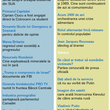
și 1989. Cine sunt continuatorii
din SUA
de azi ai comunismului
Primarul Capitalei
Acum 2400 de ani
Ciprian Ciucu a fost angajat
orchestrarea unei crize
direct la Cotroceni ca student
alimentare
Dosarele făcute lui Georgescu și
Rolul alternanței frică relaxare
Șoșoacă
în controlul populației
pentru delicte de opinie
Jean Jacques Rousseau
Marea Britanie
ideolog al tiraniei
regresul unei societăți a
progresului
Război
Resursele României
De când ar trebui să numărăm
Cine exploatează mineralele la
victimele?
noi în țară
Partea cenzurată de presa
oficială
„Trump e compromis de Israel”
documente ale FBI
Dați afară de la serviciu
că nu au vorbit de Putin
Ginerele fondatorului PRO TV
numit în fruntea Băncii Centrale
Imagini din satelit
care arată încercuirea Kievului
Industria pornografiei
de către armata rusă
șantajează parlamentul
Canadei
Vladimir Putin
nu e aliatul ideologic al