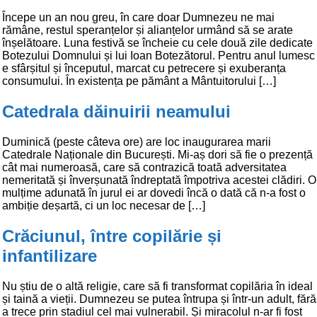
Începe un an nou greu, în care doar Dumnezeu ne mai
rămâne, restul speranțelor și alianțelor urmând să se arate
înșelătoare. Luna festivă se încheie cu cele două zile dedicate
Botezului Domnului și lui Ioan Botezătorul. Pentru anul lumesc
e sfârșitul și începutul, marcat cu petrecere și exuberanța
consumului. În existența pe pământ a Mântuitorului […]
Catedrala dăinuirii neamului
Duminică (peste câteva ore) are loc inaugurarea marii
Catedrale Naționale din București. Mi-aș dori să fie o prezență
cât mai numeroasă, care să contrazică toată adversitatea
nemeritată și înverșunată îndreptată împotriva acestei clădiri. O
mulțime adunată în jurul ei ar dovedi încă o dată că n-a fost o
ambiție deșartă, ci un loc necesar de […]
Crăciunul, între copilărie și
infantilizare
Nu știu de o altă religie, care să fi transformat copilăria în ideal
și taină a vieții. Dumnezeu se putea întrupa și într-un adult, fără
a trece prin stadiul cel mai vulnerabil. Și miracolul n-ar fi fost