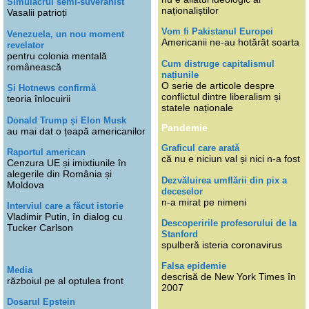
Simulacrul semi-suveranist
naționaliștilor
Vasalii patrioți
Vom fi Pakistanul Europei
Venezuela, un nou moment
Americanii ne-au hotărât soarta
revelator
pentru colonia mentală
Cum distruge capitalismul
românească
națiunile
O serie de articole despre
Și Hotnews confirmă
conflictul dintre liberalism și
teoria înlocuirii
statele naționale
Donald Trump și Elon Musk
Pandemie
au mai dat o țeapă americanilor
Graficul care arată
Raportul american
că nu e niciun val și nici n-a fost
Cenzura UE și imixtiunile în
alegerile din România și
Dezvăluirea umflării din pix a
Moldova
deceselor
n-a mirat pe nimeni
Interviul care a făcut istorie
Vladimir Putin, în dialog cu
Descoperirile profesorului de la
Tucker Carlson
Stanford
spulberă isteria coronavirus
Falsa epidemie
Media
descrisă de New York Times în
războiul pe al optulea front
2007
Dosarul Epstein