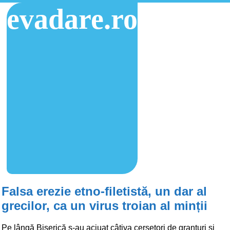
evadare.ro
Falsa erezie etno-filetistă, un dar al
grecilor, ca un virus troian al minții
Pe lângă Biserică s-au aciuat câțiva cerșetori de granturi și