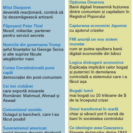
Opțiunea Omarova
Banii digitali înseamnă fuziunea
Mitul Diasporei
dintre comunism și capitalism în
devenită reacționară, contină să
Registrul Poporului
își dezamăgească artizanii
Capturarea economiei Japoniei
Păpușarul Peter Thiel
cu ajutorul crizelor
filosof, miliardar, partener
pentru servicii secrete
FMI anunță un nou sistem
monetar
Numirile din guvernarea Trump
cum ar putea spulbera banii
șeful finanțelor lui George Soros
digitali economiile din bănci
și alte suprize făcute
alegătorilor naivi
Logica distrugerii economice
Explicația implicării celor bogați
Curtea Constituțională pune
și puternici în demolarea
capăt
controlată a sistemului care i-a
democrației din post-comunism
făcut așa
Cei trei ciobănei
Bogații lumii
care exportă mioarele
mai bogați cu 10 trilioane de $
României: Mahmud, Ahmad și
de la începutul crizei
Aswad
Omul transformat în marfă
Comunismul sovietic
chiar și săracii pot fi sursă de
Gulagul și bancherii, care l-au
bani în societatea controlului
făcut posibil
Ce ideologie avea Ceaușescu
Suveranismul american
Etapele dictaturilor dintre 1944
serial despre dreapta disidentă