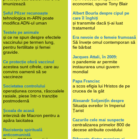
imunizează
economiei, spune Tony Blair
Șeful Pfizer recunoaște
Albert Bourla despre cipul pe
tehnologica m-ARN poate
care îl înghiți
modifica ADN-ul uman
și transmite dacă ți-ai luat
tratamentul
Testele pe animale
și ce ne spun despre efectele
Era nevoie de o femeie frumoasă
vaccinului pe termen lung,
Să învețe omul contemporan să
pentru fertilitate și femei
fie bărbat
gravide.
Jacques Attali, în 2009:
o pandemie ar permite
Ce protecție oferă vaccinul
acestea sunt cifrele, care au
instaurarea unui guvern
convins oamenii să se
mondial
vaccineze
Papa Francisc
a scos efigia lui Hristos de pe
Societatea controlului
operațiunea corona, răscoalele
crucea de la gât
rasiale, piese într-o tranziție
Alexandr Soljenițîn despre
postmodernă
Situația evreilor în Imperiul
Țarist
Școala de acasă
interzisă de Macron pentru a
Cazurile cele mai suspecte
apăra laicitatea
centralizarea primelor 800 de
decese atribuite covidului
Rezistența spirituală
anticomunistă