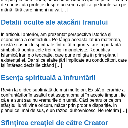
de cunoscuta profeție despre un semn aplicat pe frunte sau pe
mână, fără care nimeni nu va […]
Detalii oculte ale atacării Iranului
În articolul anterior, am prezentat perspectiva istorică și
economică a conflictului. Pe lângă această latură materială,
există și aspecte spirituale, întrucât regiunea are importanță
simbolică pentru cele trei religii monoteiste. Republica
Islamică Iran e o teocrație, care pune religia în prim-planul
existenței ei. Dar și celelalte țări implicate au conducători, care
își întăresc deciziile citând […]
Esența spirituală a înfruntării
Revin la o idee subliniată de mai multe ori. Există o ierarhie a
confruntărilor în asaltul dat asupra omului în aceste timpuri, fie
că ele sunt sau nu vremurile din urmă. Căci pentru orice om
sfârșitul lumii vine oricum, măcar prin propria dispariție. În
planul cel mai de sus, e un război duhovnicesc. Ne referim […]
Sfințirea creației de către Creator