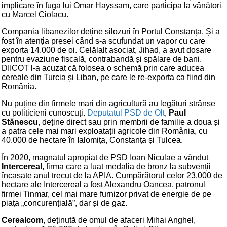
implicare în fuga lui Omar Hayssam, care participa la vânători
cu Marcel Ciolacu.
Compania libanezilor deține silozuri în Portul Constanța. Și a
fost în atenția presei când s-a scufundat un vapor cu care
exporta 14.000 de oi. Celălalt asociat, Jihad, a avut dosare
pentru evaziune fiscală, contrabandă și spălare de bani.
DIICOT l-a acuzat că folosea o schemă prin care aducea
cereale din Turcia și Liban, pe care le re-exporta ca fiind din
România.
Nu puține din firmele mari din agricultură au legături strânse
cu politicieni cunoscuți.
Deputatul PSD de Olt
,
Paul
Stănescu
, deține direct sau prin membrii de familie a doua și
a patra cele mai mari exploatații agricole din România, cu
40.000 de hectare în Ialomița, Constanța și Tulcea.
În 2020, magnatul apropiat de PSD Ioan Niculae a vândut
Intercereal
, firma care a luat medalia de bronz la subvenții
încasate anul trecut de la APIA. Cumpărătorul celor 23.000 de
hectare ale Intercereal a fost Alexandru Oancea, patronul
firmei Tinmar, cel mai mare furnizor privat de energie de pe
piața „concurențială”, dar și de gaz.
Cerealcom
, deținută de omul de afaceri Mihai Anghel,