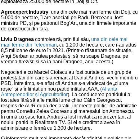
exploatează 25.000 de hectare în Dolj și Olt.
Agroexpert Industry
, una din cele mai mari ferme din Dolj, cu
5.000 de hectare, îi are asociați pe Radu Berceanu, fost
ministru PD, și pe patronul Bog’Art, una din firmele importante
de construcții din țară.
Liviu Dragnea
controlează, prin fiul său,
una din cele mai
mari ferme din Teleorman
, cu 1.200 de hectare, care i-au adus
8,5 milioane de euro în 2021. (Printr-o răsturnare de situație,
Angi Șerban ar putea protesta și să nu scape Dragnea, pe
vremea
#rezist
, și să ia bani Dragnea, anul acesta.)
Negocierile cu Marcel Ciolacu au fost purtate de un grup de
protestatari din care s-a remarcat Dănuț Andruș, vechi membru
PSD. Între timp, s-a aflat că Andruș s-a vindecat de „ciuma
roșie” și a înființat un nou partid intitulat AAA. (
Alianța
Antreprenorilor și Agricultorilor
). La conducerea partidului a
fost ales fără să afle multă lume chiar Călin Georgescu,
respins de AUR după declarații „incorecte politic” de admirație
pentru Corneliu Zelea Codreanu și mareșalul Ion Antonescu.
În urmă cu șase luni, Andruș a fost invitat ca reprezentant al
noului partid la Realitatea TV. Și el e creditat a avea în
administrare o fermă cu 1.300 de hectare.
O informație mult mai importantă decât afinitățile politice ale