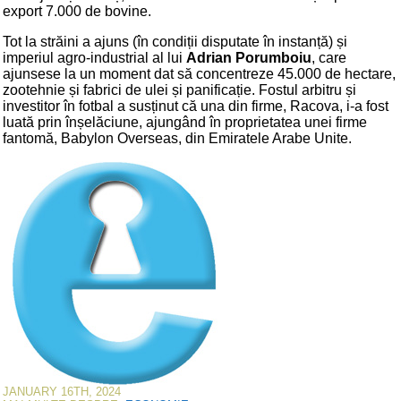
export 7.000 de bovine.
Tot la străini a ajuns (în condiții disputate în instanță) și
imperiul agro-industrial al lui
Adrian Porumboiu
, care
ajunsese la un moment dat să concentreze 45.000 de hectare,
zootehnie și fabrici de ulei și panificație. Fostul arbitru și
investitor în fotbal a susținut că una din firme, Racova, i-a fost
luată prin înșelăciune, ajungând în proprietatea unei firme
fantomă, Babylon Overseas, din Emiratele Arabe Unite.
JANUARY 16TH, 2024