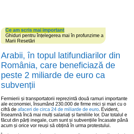
Ce am scris mai important
Ghiduri pentru înțelegerea mai în profunzime a
Marii Resetări
Arabii, în topul latifundiarilor din
România, care beneficiază de
peste 2 miliarde de euro ca
subvenții
Fermierii și transportatorii reprezintă două ramuri importante
ale economiei, însumând 230.000 de firme mici și mari cu o
cifră de
afaceri de circa 24 de miliarde de euro
. Evident,
înseamnă încă mai mulți salariați și familiile lor. Dar totalul e
făcut din părți inegale, cum sunt și subvențiile încasate până
acum și orice vor reuși să obțină în urma protestului.