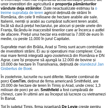
unor investitori din agricultură e
proporția pământurilor
vândute deja străinilor
. Date neactualizate estimau la
o
treime suprafața de teren
agricol deținută de străini în
România, din cele 9 milioane de hectare arabile ale sale.
Italienii, nemții și arabii au cumpărat suficient teren arabil,
încât să ducă prețul hectarului, pe alocuri și peste unele din
Franța, făcându-le inaccesibil tinerilor care ar încerca o astfel
de afacere. Prețul unui hectar era estimat la 7.000 de euro în
medie, cu peste 11.000 în jurul Capitalei.
Suprafețe mari din Brăila, Arad și Timiș sunt acum controlate
de investitorii străini. Ei au și operațiuni mai complexe: Cea
mai mare fermă integrată agro-zootehnică din România e DN
Agrar, care își propune să ajungă la 12.000 de bovine și
10.000 de hectare în Transilvania, deținută de
olandezul Jan
Gisbertus de Boe
r.
În zootehnie, lucrurile nu sunt diferite. Marele combinat de
porci
ComTim
, deținut de firma americană Smithfield, are
20.000 de hectare de teren în Timiș și Arad, unde cresc 1,3
milioan de porci pe an.
Smithfield
a fost cumpărată de
chinezi, care în ultimii ani au început să lucreze cu vietnamezi
în Banat.
Tot în județul Timiș, firma israeliană
De Levie
crește pentru