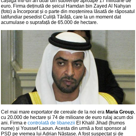
câștiga într-un an doar din subvenție aproape 17 milioane de
euro. Firma deținută de șeicul Hamdan bin Zayed Al Nahyan
(foto) a încorporat și o parte din moștenirea lăsată de răposatul
latifundiar pesedist Culiță Tărâță, care la un moment dat
acumulase o suprafață de 65.000 de hectare.
Cel mai mare exportator de cereale de la noi era
Maria Group
,
cu 20.000 de hectare și 74 de milioane de euro rulaj acum doi
ani. Firma e
controlată de libanezii
El Khalil Jihad (frumos
nume) și Youssef Laoun. Acesta din urmă a fost sponsor al
PSD pe vremea lui Adrian Năstase. A fost suspectat și de