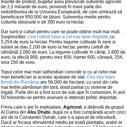
Înainte de protest, bugetul avea prevăzute subvenții agricole
de 2,2 miliarde de euro, proveniți în mare parte din
redistribuirea de la Uniunea Europeană, de care urmează să
beneficieze 850.000 de țărani. Subvenția medie pentru
culturile obișnuite e de 300 euro la hectar.
Dar sunt și culturi pentru care se poate obține mult mai mult.
Surprinzător,
cine cultivă tutun e cel mai bine răsplătit
, cu
5.254 de euro la hectar. Pentru legume cultivate în sere și
solarii se dau 2.100 de euro la hectar, pentru cartofi de
sămânță 2.000 de euro. La legume cultivate în câmp, 1.600 de
euro, la sfeclă 900, pentru orez 650, hamei 600, cânepă, 254,
soia 150 de euro.
Topul celor mai mari latifundiari coincide și cu al celor mai
mari beneficiari ai acestor ajutoare de stat.
Cea mai mare
fermă din România
are 56.000 de hectare, cu unul din cele
mai fertile pământuri din țară, dotat parțial cu sisteme de
irigații. Parte din el a fost scos de sub ape în comunism, în anii
50 folosindu-se pentru asanare și deținuții politic deportați.
Firma care o are în exploatare,
Agricost
. e deținută de grupul
Al Dahra din
Abu Dhabi
, după ce a fost cumpărată acum cinci
ani de la Constantin Duluțe, care s-a apucat de viticultură.
Dacă ar încasa stimulentul mediu pe toată plantația, arabii ar