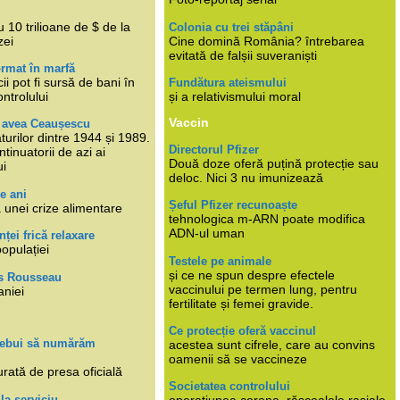
i
 10 trilioane de $ de la
Colonia cu trei stăpâni
zei
Cine domină România? întrebarea
evitată de falșii suveraniști
rmat în marfă
cii pot fi sursă de bani în
Fundătura ateismului
ntrolului
și a relativismului moral
Vaccin
e avea Ceaușescu
turilor dintre 1944 și 1989.
Directorul Pfizer
tinuatorii de azi ai
Două doze oferă puțină protecție sau
ui
deloc. Nici 3 nu imunizează
e ani
Șeful Pfizer recunoaște
 unei crize alimentare
tehnologica m-ARN poate modifica
ADN-ul uman
nței frică relaxare
populației
Testele pe animale
și ce ne spun despre efectele
s Rousseau
vaccinului pe termen lung, pentru
aniei
fertilitate și femei gravide.
Ce protecție oferă vaccinul
trebui să numărăm
acestea sunt cifrele, care au convins
oamenii să se vaccineze
rată de presa oficială
Societatea controlului
 la serviciu