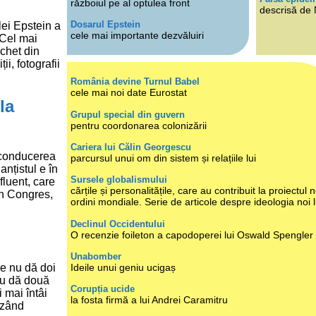
războiul pe al optulea front
descrisă de
Dosarul Epstein
ei Epstein a
cele mai importante dezvăluiri
 Cel mai
achet din
i, fotografii
România devine Turnul Babel
cele mai noi date Eurostat
la
Grupul special din guvern
pentru coordonarea colonizării
Cariera lui Călin Georgescu
 conducerea
parcursul unui om din sistem și relațiile lui
nțistul e în
Sursele globalismului
fluent, care
cărțile și personalitățile, care au contribuit la proiectul n
in Congres,
ordini mondiale. Serie de articole despre ideologia noi 
Declinul Occidentului
O recenzie foileton a capodoperei lui Oswald Spengler
Unabomber
Ideile unui geniu ucigaș
e nu dă doi
nu dă două
Corupția ucide
i mai întâi
la fosta firmă a lui Andrei Caramitru
âzând