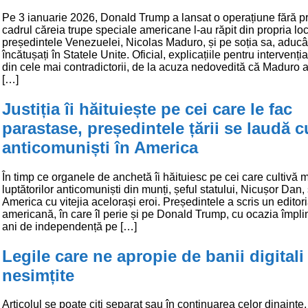
Pe 3 ianuarie 2026, Donald Trump a lansat o operațiune fără p
cadrul căreia trupe speciale americane l-au răpit din propria lo
președintele Venezuelei, Nicolas Maduro, și pe soția sa, aduc
încătușați în Statele Unite. Oficial, explicațiile pentru intervenți
din cele mai contradictorii, de la acuza nedovedită că Maduro 
[…]
Justiția îi hăituiește pe cei care le fac
parastase, președintele țării se laudă c
anticomuniști în America
În timp ce organele de anchetă îi hăituiesc pe cei care cultivă
luptătorilor anticomuniști din munți, șeful statului, Nicușor Dan, 
America cu vitejia acelorași eroi. Președintele a scris un editori
americană, în care îl perie și pe Donald Trump, cu ocazia împlin
ani de independență pe […]
Legile care ne apropie de banii digitali
nesimțite
Articolul se poate citi separat sau în continuarea celor dinainte