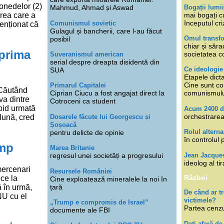
monedelor (2)
Bogații lumi
Mahmud, Ahmad și Aswad
mai bogați cu
area care a
începutul cri
Comunismul sovietic
menționat că
Gulagul și bancherii, care l-au făcut
Omul transfo
posibil
chiar și săra
 prima
societatea co
Suveranismul american
serial despre dreapta disidentă din
Ce ideologi
SUA
Etapele dicta
Cine sunt con
Primarul Capitalei
: Căutând
Ciprian Ciucu a fost angajat direct la
comunismul
va dintre
Cotroceni ca student
apid urmată
Acum 2400 d
orchestrarea
Dosarele făcute lui Georgescu și
lună, cred
Șoșoacă
Rolul alterna
pentru delicte de opinie
în controlul 
ump
Marea Britanie
Jean Jacque
regresul unei societăți a progresului
ideolog al tir
mercenari
Resursele României
Război
ce la
Cine exploatează mineralele la noi în
țară
ă în urmă,
De când ar 
NU cu el
victimele?
„Trump e compromis de Israel”
Partea cenzu
documente ale FBI
Dați afară de