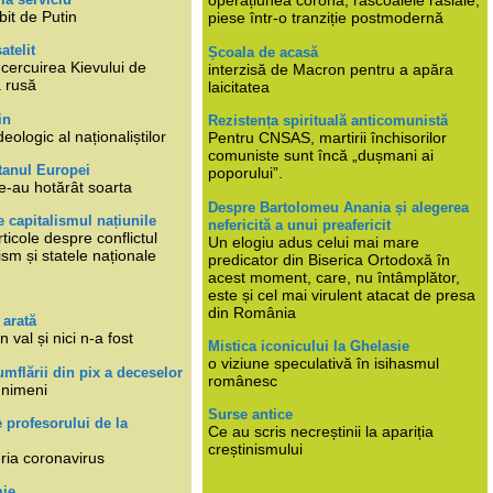
operațiunea corona, răscoalele rasiale,
bit de Putin
piese într-o tranziție postmodernă
atelit
Școala de acasă
ncercuirea Kievului de
interzisă de Macron pentru a apăra
a rusă
laicitatea
in
Rezistența spirituală anticomunistă
deologic al naționaliștilor
Pentru CNSAS, martirii închisorilor
comuniste sunt încă „dușmani ai
tanul Europei
poporului”.
e-au hotărât soarta
Despre Bartolomeu Anania și alegerea
 capitalismul națiunile
nefericită a unui preafericit
ticole despre conflictul
Un elogiu adus celui mai mare
lism și statele naționale
predicator din Biserica Ortodoxă în
acest moment, care, nu întâmplător,
este și cel mai virulent atacat de presa
din România
 arată
n val și nici n-a fost
Mistica iconicului la Ghelasie
o viziune speculativă în isihasmul
umflării din pix a deceselor
românesc
 nimeni
Surse antice
e profesorului de la
Ce au scris necreștinii la apariția
creștinismului
eria coronavirus
mie