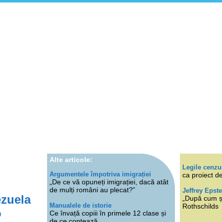
Alte articole:
Legile cenzu
Argumentele împotriva imigrației
ca proiect de
„De ce vă opuneți imigrației, dacă atât
de mulți români au plecat?”
Jeffrey Epste
ezuela
„După cum ști
Manualele de istorie
Rothschilds
o
Ce învață copiii în primele 12 clase și
de ce contează