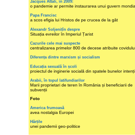
Jacques Attali, în 2009:
o pandemie ar permite instaurarea unui guvern mondia
Papa Francisc
a scos efigia lui Hristos de pe crucea de la gât
Alexandr Soljenițîn despre
Situația evreilor în Imperiul Țarist
Cazurile cele mai suspecte
centralizarea primelor 800 de decese atribuite covidulu
Diferența dintre marxism și socialism
Educația sexuală în școli
proiectul de inginerie socială din spatele bunelor intenți
Arabii, în topul latifundiarilor
Marii proprietari de teren în România și beneficiarii de
subvenții
Foto
America frumoasă
avea nostalgia Europei
Hărțile
unei pandemii geo-politice