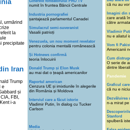
unia
Ginerele fondatorului PRO TV
că nu au vor
numit în fruntea Băncii Centrale
Imagini din s
Industria pornografiei
care arată î
șantajează parlamentul Canadei
al, urmărind
către armat
crize
Simulacrul semi-suveranist
Vladimir Put
Vasalii patrioți
ferit la
nu e aliatul i
ule
Venezuela, un nou moment revelator
i precipitate
Vom fi Pakis
pentru colonia mentală românească
Americanii n
Și Hotnews confirmă
Cum distruge
teoria înlocuirii
O serie de ar
din Iran
dintre libera
Donald Trump și Elon Musk
au mai dat o țeapă americanilor
Pandemie
onald Trump
Raportul american
Graficul care
Cenzura UE și imixtiunile în alegerile
l e
că nu e niciu
din România și Moldova
 Gabbard și
 CIA, FBI,
Dezvăluirea 
Interviul care a făcut istorie
 Kent i-a
n-a mirat pe
Vladimir Putin, în dialog cu Tucker
Carlson
Descoperiril
Stanford
spulberă ist
Media
Falsa epide