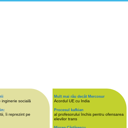
rii
Mult mai rău decât Mercosur
 inginerie socială
Acordul UE cu India
in:
Procesul kafkian
i, îi reprezint pe
al profesorului închis pentru ofensarea
elevilor trans
Mircea Cărtărescu