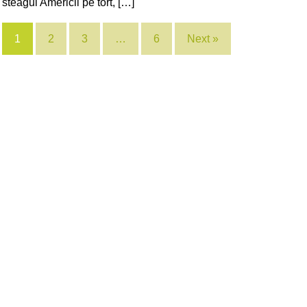
steagul Americii pe tort, […]
1
2
3
…
6
Next »