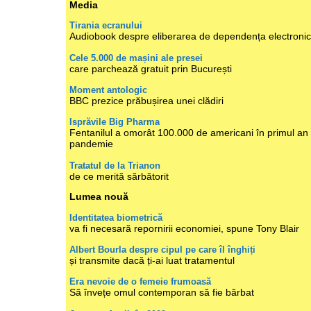
Media
Tirania ecranului
Audiobook despre eliberarea de dependența electroni
Cele 5.000 de mașini ale presei
care parchează gratuit prin București
Moment antologic
BBC prezice prăbușirea unei clădiri
Isprăvile Big Pharma
Fentanilul a omorât 100.000 de americani în primul an
pandemie
Tratatul de la Trianon
de ce merită sărbătorit
Lumea nouă
Identitatea biometrică
va fi necesară repornirii economiei, spune Tony Blair
Albert Bourla despre cipul pe care îl înghiți
și transmite dacă ți-ai luat tratamentul
Era nevoie de o femeie frumoasă
Să învețe omul contemporan să fie bărbat