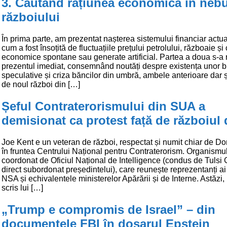
3. Căutând rațiunea economică în neb
războiului
În prima parte, am prezentat nașterea sistemului financiar actu
cum a fost însoțită de fluctuațiile prețului petrolului, războaie și 
economice spontane sau generate artificial. Partea a doua s-a re
prezentul imediat, consemnând noutăți despre existența unor b
speculative și criza băncilor din umbră, ambele anterioare dar ș
de noul război din […]
Șeful Contraterorismului din SUA a
demisionat ca protest față de războiul 
Joe Kent e un veteran de război, respectat și numit chiar de D
în fruntea Centrului Național pentru Contraterorism. Organismu
coordonat de Oficiul Național de Intelligence (condus de Tulsi
direct subordonat președintelui), care reunește reprezentanți ai
NSA și echivalentele ministerelor Apărării și de Interne. Astăzi,
scris lui […]
„Trump e compromis de Israel” – din
documentele FBI în dosarul Epstein