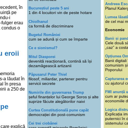
Andreea Esc
recedent, în
Planul Kaler
Bucureștiul peste 5 ani
cuință pe
1 din 4 locuitori vin de peste hotare
Lumea lăsat
ându-i
de cel mai m
Chiolhanul
a-fulger erau
ca formă de discriminare
a condus o
Economie
Bugetul României
Banii și pan
cum se adună și cum se împarte
Cele două s
„caz” a cost
Ce e sionismul?
u eroii
Opțiunea O
Mitul Diasporei
Banii digita
devenită reacționară, contină să își
comunism și 
dezamăgească artizanii
Poporului
 memoria
Păpușarul Peter Thiel
s-a lăudat în
Capturarea 
filosof, miliardar, partener pentru
cu ajutorul c
servicii secrete
al în presa
irii a 250 de
FMI anunță 
Numirile din guvernarea Trump
cum ar putea
șeful finanțelor lui George Soros și alte
economiile d
suprize făcute alegătorilor naivi
 pe
Logica distr
Curtea Constituțională pune capăt
Explicația im
democrației din post-comunism
puternici în
sistemului ca
Cei trei ciobănei
, care explică
care exportă mioarele României: