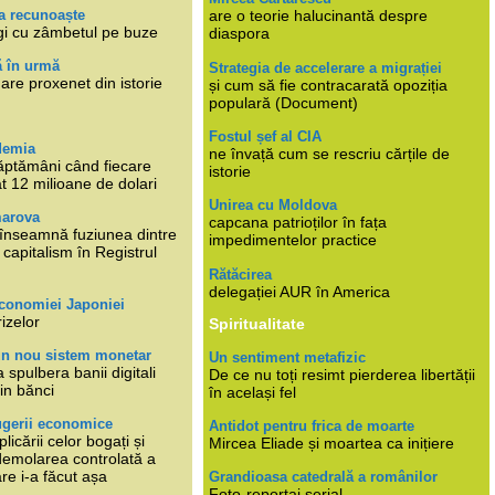
a recunoaște
are o teorie halucinantă despre
gi cu zâmbetul pe buze
diaspora
ă în urmă
Strategia de accelerare a migrației
are proxenet din istorie
și cum să fie contracarată opoziția
populară (Document)
Fostul șef al CIA
demia
ne învață cum se rescriu cărțile de
ăptămâni când fiecare
istorie
at 12 milioane de dolari
Unirea cu Moldova
marova
capcana patrioților în fața
li înseamnă fuziunea dintre
impedimentelor practice
capitalism în Registrul
Rătăcirea
delegației AUR în America
economiei Japoniei
rizelor
Spiritualitate
un nou sistem monetar
Un sentiment metafizic
 spulbera banii digitali
De ce nu toți resimt pierderea libertății
in bănci
în același fel
ugerii economice
Antidot pentru frica de moarte
plicării celor bogați și
Mircea Eliade și moartea ca inițiere
 demolarea controlată a
re i-a făcut așa
Grandioasa catedrală a românilor
Foto-reportaj serial