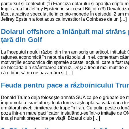
parcursul și contextul: (1) Franciza dolarului și apariția cripto-
Implicarea lui Jeffrey Epstein în succesul Bitcoin (3) Devaloriz
făcut atractive speculațiile în cripto-monede În episodul 2 am 
Jeffrey Epstein a fost adus ca investitor la Coinbase de un […]
Dolarul offshore a înlănțuit mai strâns
țară din Golf
La începutul noului război din Iran am scris un articol, intitulat
rațiunea economică în nebunia războiului În el, comentam câte
motivațiile economice din spatele acestei acțiuni, care a fost r
de blocada din strâmtoarea Ormuz. Deși a trecut mai mult de o 
că e bine să nu ne hazardăm și […]
Feuda pentru pace a războinicului Tr
Donald Trump deja folosește armata SUA ca pe o grupare de 
împrumutată Israelului și toată lumea așteaptă să vadă dacă tre
următorul nivel: trimiterea de trupe în Iran. Cu puțin peste o lun
poza într-un mare pacificator, instalându-se într-o imitație de O
însuși numit președinte pe viață. Bizarul club […]