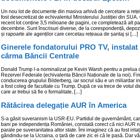
Un nou lot de documente din masiva arhivă de cercetare a rețel
fost desecretizat de echivalentul Ministerului Justiției din SUA.
recent lot conține 3,5 milioane de pagini, ce completează alt p
decembrie. Sunt înscrisuri diverse, de la corespondență, depoziți
și rapoarte ale agenților care cercetau rețeaua de șantaj și […]
Ginerele fondatorului PRO TV, instalat 
cârma Băncii Centrale
Donald Trump l-a nominalizat pe Kevin Warsh pentru a prelua
Rezervei Federale (echivalenta Băncii Naționale de la noi). Fina
conducerea grupului Bilderberg, iar socrul său e un miliardar in
a fost coleg de facultate cu Trump. După ce va trece de votul d
care ar trebui să fie o formalitate, […]
Rătăcirea delegație AUR în America
S-a găsit suveranism la USR-EU. Partidul de guvernământ, car
bani pe independența României, constată corect că nici AUR 
parale pe suveranitatea altor state. Îmi imaginez că au fost iritaț
gândindu-se la Ucraina, o țară de care zic ei că le pasă. Dar v