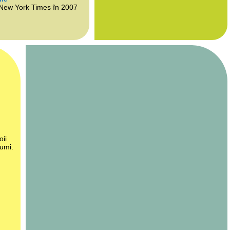
 New York Times în 2007
oii
lumi.