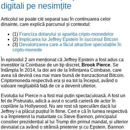
digitali pe nesimțite
Articolul se poate citi separat sau în continuarea celor
dinainte, care explică parcursul și contextul:
(1)
Franciza dolarului și apariția cripto-monedelor
(2)
Implicarea lui Jeffrey Epstein în succesul Bitcoin
(3)
Devalorizarea care a făcut atractive speculațiile în
cripto-monede
În episodul 2 am menționat că Jeffrey Epstein a fost adus ca
investitor la Coinbase de un tip discret,
Brook Pierce
. Se
întâmpla în 2014, la doi ani de la înființarea Coinbase, care
avea să devină cea mai mare bursă de tranzacționat Bitcoin.
Criptomoneda respectivă era și ea tot la început, având o
valoare neglijabilă față de ce a devenit ulterior.
Evoluția lui Pierce n-a fost mai puțin spectaculoasă. A fost un
fel de Pistruiatu, adică a avut o scurtă carieră de actor în
copilărie la Hollywood. Nu are rost să speculăm dacă lui
Jeffrey i-a plăcut puștiul în filme. Cert e că în lumea respectivă
s-a împrietenit la maturitate cu Steve Bannon, principalul
consilier prezidențial al lui Trump din primul mandat, și ulterior
devoalat ca având o strânsă prietenie și cu Epstein. Bannon