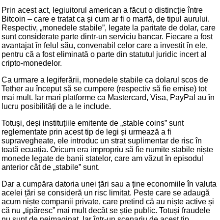
Prin acest act, legiuitorul american a făcut o distincție între
Bitcoin – care e tratat ca și cum ar fi o marfă, de tipul aurului.
Respectiv, „monedele stabile”, legate la paritate de dolar, care
sunt considerate parte dintr-un serviciu bancar. Fiecare a fost
avantajat în felul său, convenabil celor care a investit în ele,
pentru că a fost eliminată o parte din statutul juridic incert al
cripto-monedelor.
Ca urmare a legiferării, monedele stabile ca dolarul scos de
Tether au început să se cumpere (respectiv să fie emise) tot
mai mult. Iar mari platforme ca Mastercard, Visa, PayPal au în
lucru posibilități de a le include.
Totuși, deși instituțiile emitente de „stable coins” sunt
reglementate prin acest tip de legi și urmează a fi
supravegheate, ele introduc un strat suplimentar de risc în
toată ecuația. Oricum era impropriu să fie numite stabile niște
monede legate de banii statelor, care am văzut în episodul
anterior cât de „stabile” sunt.
Dar a cumpăra datoria unei țări sau a ține economiile în valuta
acelei țări se consideră un risc limitat. Peste care se adaugă
acum niște companii private, care pretind că au niște active și
că nu „tipăresc” mai mult decât se știe public. Totuși fraudele
nu sunt de neimaginat. Iar într-un scenariu de acest tip,