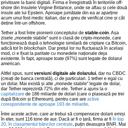
privitoare la banii digitali. Firma e înregistrată în teritoriile off-
shore din Insulele Virgine Britanice, unde se aflau și cele două
insule ale lui Epstein. Aproape jumătate din ea ar aparține
acum unui fost medic italian, dar e greu de verificat cine și cât
deține într-un offshore.
Tether a fost între pionierii conceptului de
stable-coin
. Așa
zisele „monede stabile” sunt o clasă de cripto-monede, care
funcționează după o tehnologie similară de criptare ca Bitcoin,
adică tot în
blockchain
. Dar prețul lor nu fluctuează în același
mod, ci e fixat la paritate cu monedele naționale deja
existente. În fapt, aproape toate (97%) sunt legate de dolarul
american.
Altfel spus, sunt
versiuni digitale ale dolarului
, dar nu CBDC
(creați de banca centrală), ci de particulari. 1 tether e egal cu
un dolar. Mai există și alte „monede stabile” legate de dolar,
dar Tether reprezintă 72% din ele. Tether a ajuns la o
capitalizare
de 186 miliarde de dolari (care o plasează pe trei
după Bitcoin și Ethereum), pentru care are
active
corespondente de aproape 193 de miliarde
.
Între aceste active, care ar trebui să compenseze dolarii emiși
în eter, sunt 116 tone de aur. Dacă ar fi o țară, firma ar fi
în top
20, în clasamentul băncilor centrale
, puțin deasupra BNR. Mai