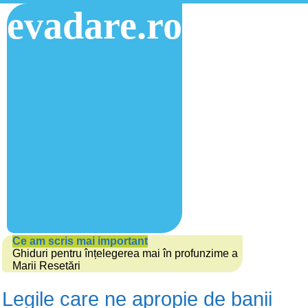
evadare.ro
Ce am scris mai important
Ghiduri pentru înțelegerea mai în profunzime a
Marii Resetări
Legile care ne apropie de banii