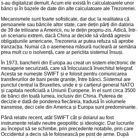
s-au digitalizat demult. Acum ele există în calculatoarele unor
bănci și în bazele de date din alte calculatoare ale Trezoreriei.
Mecanismele sunt foarte sofisticate, dar duc la realitatea că
persoanele sau băncile altor state, care dețin părți din datoria
de 39 de trilioane a Americii, nu le dețin propriu-zis. Adică, într-
un scenariu extrem, dacă China ar decide să vândă agresiv
obligațiunile americane, Trezoreria ar putea refuza să aprobe
tranzacția. Numai că o asemenea măsură nucleară ar semăna
prea mult cu o isolvență, care ar periclita sistemul însuși.
În 1973, bancherii din Europa au creat un sistem electronic de
mesagerie securizată, care să înlocuiască învechitul telegraf.
Acesta se numește SWIFT și e folosit pentru comunicarea
transferurilor de bani peste granițe, între bănci. Sistemul are
punctul central la Bruxelles, unde e și cartierul general NATO
și capitala neoficială a Uniunii Europene. În el sunt circa 3500
de bănci din toată lumea, inclusiv din China. Puterea de
decizie e dată de ponderea fiecăreia, tradusă în volumele
transmise, deci cele din America și Europa sunt predominante.
Până relativ recent, atât SWIFT cât și dolarul au fost
instrumente relativ neutre geopolitic și ideologic. Dar lucrurile
au început să se schimbe, prin precedente notabile, prin care
Occidentul a decis să le folosească pe post de arme. După