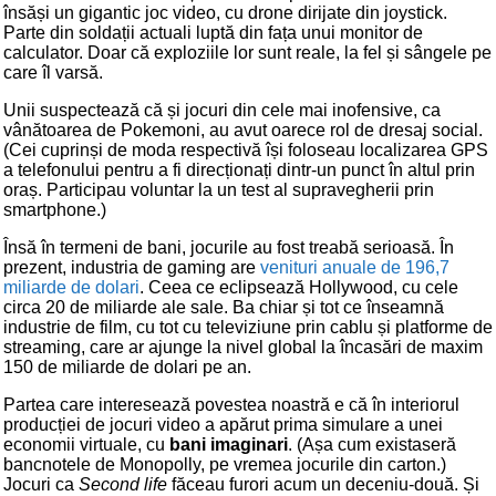
însăși un gigantic joc video, cu drone dirijate din joystick.
Parte din soldații actuali luptă din fața unui monitor de
calculator. Doar că exploziile lor sunt reale, la fel și sângele pe
care îl varsă.
Unii suspectează că și jocuri din cele mai inofensive, ca
vânătoarea de Pokemoni, au avut oarece rol de dresaj social.
(Cei cuprinși de moda respectivă își foloseau localizarea GPS
a telefonului pentru a fi direcționați dintr-un punct în altul prin
oraș. Participau voluntar la un test al supravegherii prin
smartphone.)
Însă în termeni de bani, jocurile au fost treabă serioasă. În
prezent, industria de gaming are
venituri anuale de 196,7
miliarde de dolari
. Ceea ce eclipsează Hollywood, cu cele
circa 20 de miliarde ale sale. Ba chiar și tot ce înseamnă
industrie de film, cu tot cu televiziune prin cablu și platforme de
streaming, care ar ajunge la nivel global la încasări de maxim
150 de miliarde de dolari pe an.
Partea care interesează povestea noastră e că în interiorul
producției de jocuri video a apărut prima simulare a unei
economii virtuale, cu
bani imaginari
. (Așa cum existaseră
bancnotele de Monopolly, pe vremea jocurile din carton.)
Jocuri ca
Second life
făceau furori acum un deceniu-două. Și