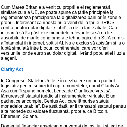
Cum Marea Britanie a venit cu propriile ei reglementări,
similare cu ale UE, se poate spune că țările principale își
reglementează participarea la digitalizarea banilor în zonele
proprii. Interesant că riposta nu a venit de la țările BRICS
contra noului dolar digital „stabil”, ci de la țările aliate. Care
încearcă să își păstreze monedele relevante și să nu fie
absorbite de marile conglomerate tehnologice din SUA cum s-
a întâmplat în internet, soft și AI. Nu e exclus să asistăm și la o
luptă simulată între blocuri continentale, care vor oferi
versiunile lor de euro sau dolar digital, livrând populației iluzia
alegerii.
Clarity Act
În Congresul Statelor Unite e în dezbatere un nou pachet
legislativ pentru subiectul cripto-monedelor, numit Clarity Act.
Așa cum îi spune numele, Legea de Clarificare vrea să
lămurească statutul juridic al instrumentelor virtuale. E un
pachet ce ar complet Genius Act, care lămurise statutul
monedelor „stabile”. De astă dată, ar fi tranșat și statutul pentru
alte monede cu valoare fluctuantă, proprie, ca Bitcoin,
Ethereum, Solana.
Domeniul financiar american e guvernat de instituții și legi de