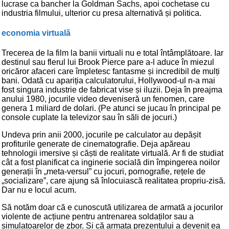
lucrase ca bancher la Goldman Sachs, apoi cochetase cu
industria filmului, ulterior cu presa alternativă și politica.
economia virtuală
Trecerea de la film la banii virtuali nu e total întâmplătoare. Iar
destinul sau flerul lui Brook Pierce pare a-l aduce în miezul
oricăror afaceri care împletesc fantasme și incredibil de mulți
bani. Odată cu apariția calculatorului, Hollywood-ul n-a mai
fost singura industrie de fabricat vise și iluzii. Deja în preajma
anului 1980, jocurile video deveniseră un fenomen, care
genera 1 miliard de dolari. (Pe atunci se jucau în principal pe
console cuplate la televizor sau în săli de jocuri.)
Undeva prin anii 2000, jocurile pe calculator au depășit
profiturile generate de cinematografie. Deja apăreau
tehnologii imersive și căști de realitate virtuală. Ar fi de studiat
cât a fost planificat ca inginerie socială din împingerea noilor
generații în „meta-versul” cu jocuri, pornografie, rețele de
„socializare”, care ajung să înlocuiască realitatea propriu-zisă.
Dar nu e locul acum.
Să notăm doar că e cunoscută utilizarea de armată a jocurilor
violente de acțiune pentru antrenarea soldaților sau a
simulatoarelor de zbor. Și că armata prezentului a devenit ea