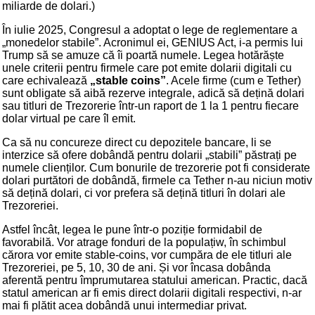
miliarde de dolari.)
În iulie 2025, Congresul a adoptat o lege de reglementare a
„monedelor stabile”. Acronimul ei, GENIUS Act, i-a permis lui
Trump să se amuze că îi poartă numele. Legea hotărăște
unele criterii pentru firmele care pot emite dolarii digitali cu
care echivalează
„stable coins”
. Acele firme (cum e Tether)
sunt obligate să aibă rezerve integrale, adică să dețină dolari
sau titluri de Trezorerie într-un raport de 1 la 1 pentru fiecare
dolar virtual pe care îl emit.
Ca să nu concureze direct cu depozitele bancare, li se
interzice să ofere dobândă pentru dolarii „stabili” păstrați pe
numele clienților. Cum bonurile de trezorerie pot fi considerate
dolari purtători de dobândă, firmele ca Tether n-au niciun motiv
să dețină dolari, ci vor prefera să dețină titluri în dolari ale
Trezoreriei.
Astfel încât, legea le pune într-o poziție formidabil de
favorabilă. Vor atrage fonduri de la populațiw, în schimbul
cărora vor emite stable-coins, vor cumpăra de ele titluri ale
Trezoreriei, pe 5, 10, 30 de ani. Și vor încasa dobânda
aferentă pentru împrumutarea statului american. Practic, dacă
statul american ar fi emis direct dolarii digitali respectivi, n-ar
mai fi plătit acea dobândă unui intermediar privat.