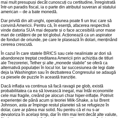
mai mult presupuși decât cunoscuți cu certitudine, înregistrată
într-un paradis fiscal, ia o parte din atributul suveran al statului
american – de a bate monedă.
Dar privită din alt unghi, operațiunea poate fi un truc care să
convină Americii. Pentru că, în esență, afacerea respectivă
vinde datoria SUA mai departe și o face accesibilă unor mase
mari de cetățeni de pe tot globul. Acționează ca un aspirator
de fonduri de oriunde, pe care le plasează în dolari, menținând
cererea crescută.
În cazul în care statele BRICS sau cele nealiniate ar dori să
abandoneze treptat creditarea Americii prin achiziția de titluri
ale Trezoreriei, Tether și alte „monede stabile” se oferă ca
alternativă populației în locul lor. Iar succesiunea de legi date
deja la Washington sau în dezbaterea Congresului se adaugă
ca piesele de puzzle în această tranziție.
Dacă inflația va continua să facă ravagii pe glob, există
probabilitatea ca ea să lovească inegal, mai întâi economiile
cele mai fragile, creând pe alocuri chiar hiper-inflație. Potrivit
experienței de până acum și teoriei Milk-Shake, a lui Brent
Johnson, asta ar împinge restul planetei să se refugieze în
dolar, care ar părea mai solid. Nu pentru că el nu s-ar
devaloriza în același timp, dar în ritm mai lent decât alte valute,