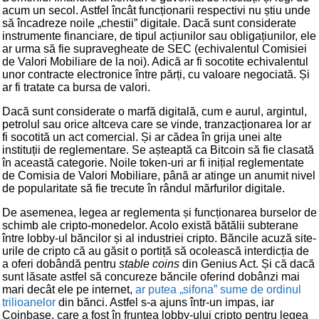
acum un secol. Astfel încât funcționarii respectivi nu știu unde
să încadreze noile „chestii” digitale. Dacă sunt considerate
instrumente financiare, de tipul acțiunilor sau obligațiunilor, ele
ar urma să fie supravegheate de SEC (echivalentul Comisiei
de Valori Mobiliare de la noi). Adică ar fi socotite echivalentul
unor contracte electronice între părți, cu valoare negociată. Și
ar fi tratate ca bursa de valori.
Dacă sunt considerate o marfă digitală, cum e aurul, argintul,
petrolul sau orice altceva care se vinde, tranzacționarea lor ar
fi socotită un act comercial. Și ar cădea în grija unei alte
instituții de reglementare. Se așteaptă ca Bitcoin să fie clasată
în această categorie. Noile token-uri ar fi inițial reglementate
de Comisia de Valori Mobiliare, până ar atinge un anumit nivel
de popularitate să fie trecute în rândul mărfurilor digitale.
De asemenea, legea ar reglementa și funcționarea burselor de
schimb ale cripto-monedelor. Acolo există bătălii subterane
între lobby-ul băncilor și al industriei cripto. Băncile acuză site-
urile de cripto că au găsit o portiță să ocolească interdicția de
a oferi dobândă pentru
stable coins
din Genius Act. Și că dacă
sunt lăsate astfel să concureze băncile oferind dobânzi mai
mari decât ele pe internet,
ar putea „sifona” sume de ordinul
trilioanelor
din bănci. Astfel s-a ajuns într-un impas, iar
Coinbase, care a fost în fruntea lobby-ului cripto pentru legea