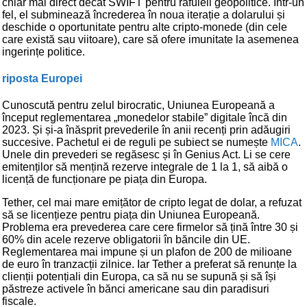
chiar mai direct decât SWIFT pentru răfuieli geopolitice. Într-un
fel, el subminează încrederea în noua iterație a dolarului și
deschide o oportunitate pentru alte cripto-monede (din cele
care există sau viitoare), care să ofere imunitate la asemenea
ingerințe politice.
riposta Europei
Cunoscută pentru zelul birocratic, Uniunea Europeană a
început reglementarea „monedelor stabile” digitale încă din
2023. Și și-a înăsprit prevederile în anii recenți prin adăugiri
succesive. Pachetul ei de reguli pe subiect se numește
MICA
.
Unele din prevederi se regăsesc și în Genius Act. Li se cere
emitenților să mențină rezerve integrale de 1 la 1, să aibă o
licență de funcționare pe piața din Europa.
Tether, cel mai mare emițător de cripto legat de dolar, a refuzat
să se licențieze pentru piața din Uniunea Europeană.
Problema era prevederea care cere firmelor să țină între 30 și
60% din acele rezerve obligatorii în băncile din UE.
Reglementarea mai impune și un plafon de 200 de milioane
de euro în tranzacții zilnice. Iar Tether a preferat să renunțe la
clienții potențiali din Europa, ca să nu se supună și să își
păstreze activele în bănci americane sau din paradisuri
fiscale.