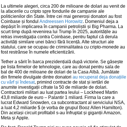
La ultimele alegeri, circa 200 de milioane de dolari au venit de
la afacerile cu cripto spre fondurile de campanie ale
politicienilor din State. Între cei mai generoși donatori au fost
Coinbase și fondul
Andreessen Horowitz
. Domeniul deja a
depășit în implicarea în campanii petroliștii și Big Pharma. La
scurt timp după revenirea lui Trump în 2025, autoritățile au
retras investigația contra Coinbase, pentru faptul că derula
activități similare unei bănci fără licență. Alte structuri ale
statului, care se ocupau de criminalitatea cu cripto-monede au
fost restrânse în numele eficientizării.
Tether a sărit în barca prezidențială după victorie. Se găsește
pe lista firmelor de tehnologie, care au donat pentru sala de
bal de 400 de milioane de dolari de la Casa Albă. Jumătate
din firmele divulgate dintre donatori
au recuperat deja donațiile
cu vârf și îndesat
, primind contracte de stat și iertări de
anumite investigații cifrate la 50 de miliarde de dolari.
Contractorii militari au luat partea leului – Lockheed Martin
43,8 miliarde de euro – Palantir 1 miliard. Firma la care a
lucrat Edward Snowden, ca subcontractant al serviciului NSA,
a luat 4,2 miliarde $ (e vorba de grupul Booz Allen Hamilton).
Din același circuit profitabil s-au înfruptat și giganții Amazon,
Meta și Apple.