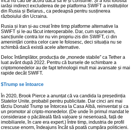
încă nu cad de acord dacă să le și consume. Și a fost folosită
iarăși indirect excluderea de pe platforma SWIFT a instituțiilor
din Rusia și Belarus., ca pedeapsă pentru susținerea
războiului din Ucraina.
Rusia și Iran și-au creat între timp platforme alternative la
SWIFT și le-au făcut interoperabile. Dar, cum spuneam,
sancțiunile contra lor nu vin propriu-zis din SWIFT, ci din
amenințări contra celor care le folosesc, deci situația nu se
schimbă dacă există acele alternative.
Deloc întâmplător, producția de „monede stabile” ca Tether a
luat avânt după 2022. Pentru că bursele de schimbare a
criptomonedelor au de fapt tehnologii mult mai avansate și mai
rapide decât SWIFT.
$Trump se întoarce
În 2020, Brook Pierce a anunțat că va candida la președinția
Statelor Unite, probabil pentru publicitate. Dar cinci ani mai
târziu Donald Trump se întorcea la Casa Albă, reinventat și ca
un promotor al cripto-monedelor. (De unde în primul mandat le
considerase o păcăleală fără valoare și neserioasă, față de
imobiliarele, în care era expert.) Între timp, industria de profil
crescuse enorm, îndeajuns încât să poată cumpăra politicieni.