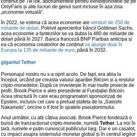
conținut pe TikTok, abonamentele pentru exhibiționistele de pe
OnlyFans și alte lucruri de genul sunt incluse în așa zisa
„economie virtuală”.
În 2022, se estima că acea economie are
venituri de 250 de
miliarde de dolari
. Potrivit aprecierilor băncii Goldman Sachs,
acea economie a fanteziilor se va dubla la 480 de miliarde de
dolari până în 2027. Banca franceză BNP Paribas anticipa și
ea că economia creatorilor de conținut
va ajunge doar în
Europa la 135 de miliarde de euro
, până în 2032.
gigantul Tether
Personajul nostru nu s-a oprit acolo. De fapt, era abia la
început, urcând pe creasta valului apariției Bitcoin și a restului
cripto-monedelor. După ce investește în mai multe proiecte de
profil, Brook Pierce e ales președinte al Fundației Bitcoin.
Acea structură în care erau programatori sponsorizați de
Epstein, inclusiv cel care a preluat ștafeta de la „Satoshi
Nakamoto”, oricine o fi fost în spatele pseudonimului.
Anul următor, cu alți câțiva asociați, Brook Pierce fondează o
bursă de tranzacționat cripto-monede, numită
Tether
. La noi în
țară, numele e puțin cunoscut publicului larg. Dar e un cașalot,
cu impact asupra sistemului monetar global și în centrul legilor