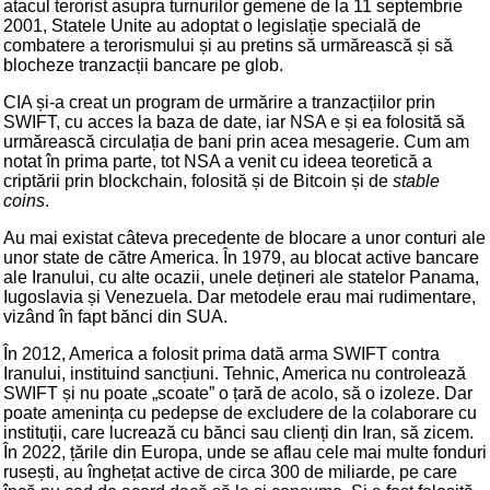
atacul terorist asupra turnurilor gemene de la 11 septembrie
2001, Statele Unite au adoptat o legislație specială de
combatere a terorismului și au pretins să urmărească și să
blocheze tranzacții bancare pe glob.
CIA și-a creat un program de urmărire a tranzacțiilor prin
SWIFT, cu acces la baza de date, iar NSA e și ea folosită să
urmărească circulația de bani prin acea mesagerie. Cum am
notat în prima parte, tot NSA a venit cu ideea teoretică a
criptării prin blockchain, folosită și de Bitcoin și de
stable
coins
.
Au mai existat câteva precedente de blocare a unor conturi ale
unor state de către America. În 1979, au blocat active bancare
ale Iranului, cu alte ocazii, unele dețineri ale statelor Panama,
Iugoslavia și Venezuela. Dar metodele erau mai rudimentare,
vizând în fapt bănci din SUA.
În 2012, America a folosit prima dată arma SWIFT contra
Iranului, instituind sancțiuni. Tehnic, America nu controlează
SWIFT și nu poate „scoate” o țară de acolo, să o izoleze. Dar
poate amenința cu pedepse de excludere de la colaborare cu
instituții, care lucrează cu bănci sau clienți din Iran, să zicem.
În 2022, țările din Europa, unde se aflau cele mai multe fonduri
rusești, au înghețat active de circa 300 de miliarde, pe care