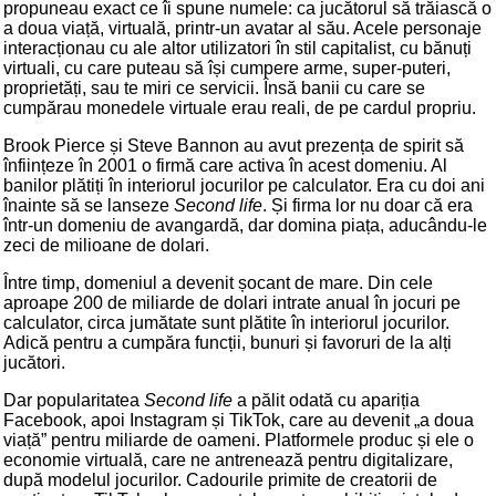
propuneau exact ce îi spune numele: ca jucătorul să trăiască o
a doua viață, virtuală, printr-un avatar al său. Acele personaje
interacționau cu ale altor utilizatori în stil capitalist, cu bănuți
virtuali, cu care puteau să își cumpere arme, super-puteri,
proprietăți, sau te miri ce servicii. Însă banii cu care se
cumpărau monedele virtuale erau reali, de pe cardul propriu.
Brook Pierce și Steve Bannon au avut prezența de spirit să
înființeze în 2001 o firmă care activa în acest domeniu. Al
banilor plătiți în interiorul jocurilor pe calculator. Era cu doi ani
înainte să se lanseze
Second life
. Și firma lor nu doar că era
într-un domeniu de avangardă, dar domina piața, aducându-le
zeci de milioane de dolari.
Între timp, domeniul a devenit șocant de mare. Din cele
aproape 200 de miliarde de dolari intrate anual în jocuri pe
calculator, circa jumătate sunt plătite în interiorul jocurilor.
Adică pentru a cumpăra funcții, bunuri și favoruri de la alți
jucători.
Dar popularitatea
Second life
a pălit odată cu apariția
Facebook, apoi Instagram și TikTok, care au devenit „a doua
viață” pentru miliarde de oameni. Platformele produc și ele o
economie virtuală, care ne antrenează pentru digitalizare,
după modelul jocurilor. Cadourile primite de creatorii de