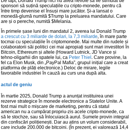
De fapt, Donald Trump nici nu avea nevoie să fie stimulat de
sponsori să suțină speculațiile cu cripto-monede, pentru că
între timp devenise el însuși mare jucător. Și-a lansat o
monedă-glumă numită $Trump la preluarea mandatului. Care
are și o pereche, numită $Melania.
În primele șase luni din mandatul 2, averea lui Donald Trump
a crescut cu 3 miliarde de dolari, la 7,3 miliarde
, în mare parte
tocmai cu speculațiile în criptomonede. Mai multe din rudele și
colaboratorii săi politici cei mai apropiați sunt mari investitori în
Bitcoin, Ethereum și altele (Howard Lutnick, JD Vance și
tehno-oligarhii din spatele lui, ca
Peter Thiel
. Care provine, la
fel ca Elon Musk, din „PayPal Mafia”, grupul inițial care a creat
platforma de plăți electronice.) Deloc de mirare, legile
favorabile industriei în cauză au curs una după alta.
actul de geniu
În martie 2025, Donald Trump a anunțat instituirea unei
rezerve strategice în monede electronice a Statelor Unite. A
fost mai mult o mișcare de marketing, pentru că statul
american nu a cumpărat propriu-zis acele cripto-monede, ca
să le stochze, sau să înlocuiască aurul. Sumele provin integral
din confiscări polițienești. Dar au atins un volum considerabil,
care include 200.000 de bitcoini. (În prezent, ei valorează 14,4