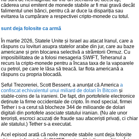
căderea unui emitent de monede stabile ar fi mai gravă decât
falimentul unei bănci, pentru că ar duce la dispariția sau
evitarea la cumpărare a respectivei cripto-monede cu totul.
sunt deja folosite ca armă
În martie 2026, Statele Unite și Israel au atacat Iranul, care a
răspuns cu lovituri asupra statelor arabe din jur, care au baze
americane și prin blocarea selectivă a strâmtorii Ormuz. Cu
imposibilitatea de a folosi mesageria SWIFT, Teheranul a
recurs la cripto-monede pentru a încasa taxa de la vapoarele
cu petrol, pe care le lăsa să treacă. Iar flota americană a
răspuns cu propria blocadă.
Șeful Trezoreriei, Scott Bessent, a anunțat că America
a
confiscat echivalentul unui miliard de dolari în Bitcoin
și
stable-coins de la iranieni. De fapt, din portofelele electronice
deținute la firme occidentale de cripto. În mod special, firmei
Tether i s-a cerut să blocheze 344 de milioande de dolari
digitali din portofele asociate statului iranian. (Nu ale unor
teroriști, escroci acuzați de fraude sau afaceriști privați, ci chiar
ale statului.) Tether s-a executat.
Acel episod arată că noile monede stabile sunt deja folosite