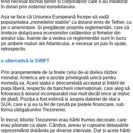
fiind necesar tocmai țărilor și corporațiilor care s-au îndatorat
în dolari prin sistemul eurodolarului.
Așa se face că Uniunea Europeană începe să vadă
popularitatea „monedelor stabile” ca dolarul emis de Tether, ca
pe o amenințare. Și pregătește propriile reglementări, care să
limiteze dolarizarea economiilor cetățenilor și firmelor din
arealul său. Înainte de a vedea ce reglementări sunt în lucru
pe ambele maluri ale Atlanticului, e necesar un pas în spate,
retrospectiv.
o alternativă la SWIFT
Prin aranjamentele de la finele celui de-al doilea război
mondial, America are o poziție privilegiată unică pentru
moneda sa. Acest statut e deocamdată acceptat și întărit de
piața liberă, respectiv de bancherii internaționali, care aleg să
folosească dolarul incomparabil mai mult decât orice al mijloc
de plată. Poziția a fost extinsă și asupra datoriei de stat a
SUA, care e și ea la fel de cerută pe piețele financiare, sub
forma obligațiunilor Trezoreriei.
În trecut, titlurile Trezoreriei erau hârtii frumos decorate, care
erau păstrate ca atare. Cândva, aveau și cupoane detașabile
reprezentând dobânda pe diverse intervale. Dar și acele hârtii