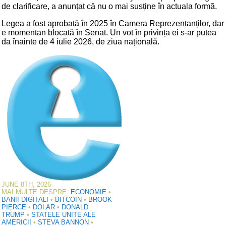
de clarificare, a anunțat că nu o mai susține în actuala formă.
Legea a fost aprobată în 2025 în Camera Reprezentanților, dar
e momentan blocată în Senat. Un vot în privința ei s-ar putea
da înainte de 4 iulie 2026, de ziua națională.
JUNE 8TH, 2026
MAI MULTE DESPRE:
ECONOMIE
•
BANII DIGITALI
•
BITCOIN
•
BROOK
PIERCE
•
DOLAR
•
DONALD
TRUMP
•
STATELE UNITE ALE
AMERICII
•
STEVA BANNON
•