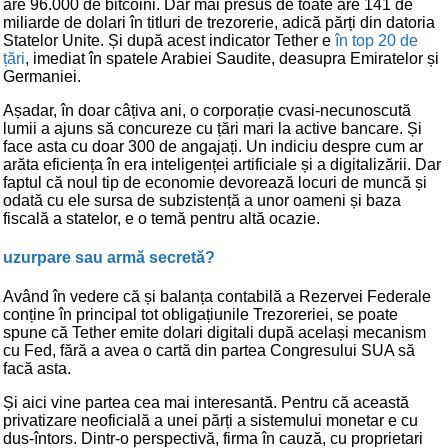
are 96.000 de bitcoini. Dar mai presus de toate are 141 de
miliarde de dolari în titluri de trezorerie, adică părți din datoria
Statelor Unite. Și după acest indicator Tether e
în top 20 de
țări
, imediat în spatele Arabiei Saudite, deasupra Emiratelor și
Germaniei.
Așadar, în doar câțiva ani, o corporație cvasi-necunoscută
lumii a ajuns să concureze cu țări mari la active bancare. Și
face asta cu doar 300 de angajați. Un indiciu despre cum ar
arăta eficiența în era inteligenței artificiale și a digitalizării. Dar
faptul că noul tip de economie devorează locuri de muncă și
odată cu ele sursa de subzistență a unor oameni și baza
fiscală a statelor, e o temă pentru altă ocazie.
uzurpare sau armă secretă?
Având în vedere că și balanța contabilă a Rezervei Federale
conține în principal tot obligațiunile Trezoreriei, se poate
spune că Tether emite dolari digitali după același mecanism
cu Fed, fără a avea o cartă din partea Congresului SUA să
facă asta.
Și aici vine partea cea mai interesantă. Pentru că această
privatizare neoficială a unei părți a sistemului monetar e cu
dus-întors. Dintr-o perspectivă, firma în cauză, cu proprietari