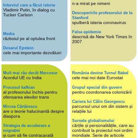
n-a mirat pe nimeni
Interviul care a făcut istorie
Vladimir Putin, în dialog cu
Descoperirile profesorului de la
Tucker Carlson
Stanford
spulberă isteria coronavirus
Falsa epidemie
Media
descrisă de New York Times în
războiul pe al optulea front
2007
Dosarul Epstein
cele mai importante dezvăluiri
Mult mai rău decât Mercosur
România devine Turnul Babel
Acordul UE cu India
cele mai noi date Eurostat
Procesul kafkian
Grupul special din guvern
al profesorului închis pentru
pentru coordonarea colonizării
ofensarea elevilor trans
Cariera lui Călin Georgescu
parcursul unui om din sistem și
Mircea Cărtărescu
are o teorie halucinantă despre
relațiile lui
diaspora
Sursele globalismului
cărțile și personalitățile, care au
Strategia de accelerare a
contribuit la proiectul noii ordini
migrației
și cum să fie contracarată
mondiale. Serie de articole