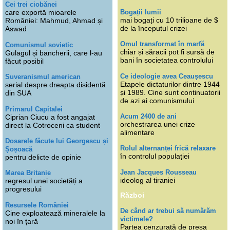
Cei trei ciobănei
Bogații lumii
care exportă mioarele
mai bogați cu 10 trilioane de $
României: Mahmud, Ahmad și
de la începutul crizei
Aswad
Omul transformat în marfă
Comunismul sovietic
chiar și săracii pot fi sursă de
Gulagul și bancherii, care l-au
bani în societatea controlului
făcut posibil
Ce ideologie avea Ceaușescu
Suveranismul american
Etapele dictaturilor dintre 1944
serial despre dreapta disidentă
și 1989. Cine sunt continuatorii
din SUA
de azi ai comunismului
Primarul Capitalei
Acum 2400 de ani
Ciprian Ciucu a fost angajat
orchestrarea unei crize
direct la Cotroceni ca student
alimentare
Dosarele făcute lui Georgescu și
Rolul alternanței frică relaxare
Șoșoacă
în controlul populației
pentru delicte de opinie
Jean Jacques Rousseau
Marea Britanie
ideolog al tiraniei
regresul unei societăți a
progresului
Război
Resursele României
De când ar trebui să numărăm
Cine exploatează mineralele la
victimele?
noi în țară
Partea cenzurată de presa