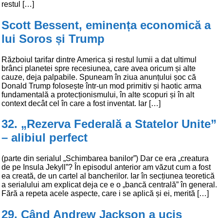
restul […]
Scott Bessent, eminența economică a
lui Soros și Trump
Războiul tarifar dintre America și restul lumii a dat ultimul
brânci planetei spre recesiunea, care avea oricum și alte
cauze, deja palpabile. Spuneam în ziua anunțului șoc că
Donald Trump folosește într-un mod primitiv și haotic arma
fundamentală a protecționismului, în alte scopuri și în alt
context decât cel în care a fost inventat. Iar […]
32. „Rezerva Federală a Statelor Unite”
– alibiul perfect
(parte din serialul „Schimbarea banilor”) Dar ce era „creatura
de pe Insula Jekyll”? În episodul anterior am văzut cum a fost
ea creată, de un cartel al bancherilor. Iar în secțiunea teoretică
a serialului am explicat deja ce e o „bancă centrală” în general.
Fără a repeta acele aspecte, care i se aplică și ei, merită […]
29. Când Andrew Jackson a ucis