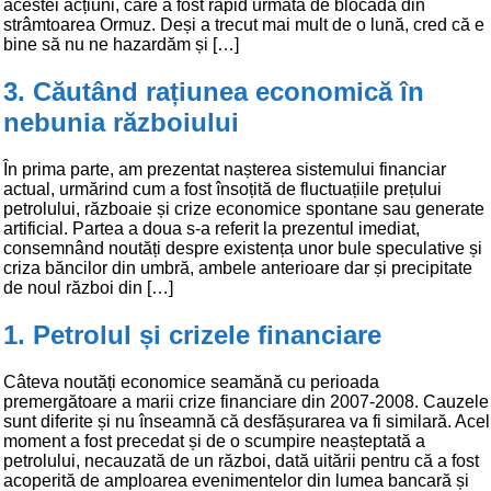
acestei acțiuni, care a fost rapid urmată de blocada din
strâmtoarea Ormuz. Deși a trecut mai mult de o lună, cred că e
bine să nu ne hazardăm și […]
3. Căutând rațiunea economică în
nebunia războiului
În prima parte, am prezentat nașterea sistemului financiar
actual, urmărind cum a fost însoțită de fluctuațiile prețului
petrolului, războaie și crize economice spontane sau generate
artificial. Partea a doua s-a referit la prezentul imediat,
consemnând noutăți despre existența unor bule speculative și
criza băncilor din umbră, ambele anterioare dar și precipitate
de noul război din […]
1. Petrolul și crizele financiare
Câteva noutăți economice seamănă cu perioada
premergătoare a marii crize financiare din 2007-2008. Cauzele
sunt diferite și nu înseamnă că desfășurarea va fi similară. Acel
moment a fost precedat și de o scumpire neașteptată a
petrolului, necauzată de un război, dată uitării pentru că a fost
acoperită de amploarea evenimentelor din lumea bancară și