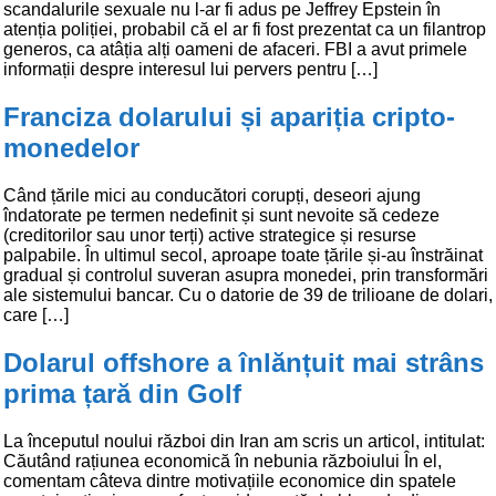
scandalurile sexuale nu l-ar fi adus pe Jeffrey Epstein în
atenția poliției, probabil că el ar fi fost prezentat ca un filantrop
generos, ca atâția alți oameni de afaceri. FBI a avut primele
informații despre interesul lui pervers pentru […]
Franciza dolarului și apariția cripto-
monedelor
Când țările mici au conducători corupți, deseori ajung
îndatorate pe termen nedefinit și sunt nevoite să cedeze
(creditorilor sau unor terți) active strategice și resurse
palpabile. În ultimul secol, aproape toate țările și-au înstrăinat
gradual și controlul suveran asupra monedei, prin transformări
ale sistemului bancar. Cu o datorie de 39 de trilioane de dolari,
care […]
Dolarul offshore a înlănțuit mai strâns
prima țară din Golf
La începutul noului război din Iran am scris un articol, intitulat:
Căutând rațiunea economică în nebunia războiului În el,
comentam câteva dintre motivațiile economice din spatele