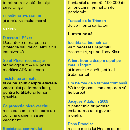
întrebarea evitată de falșii
Fentanilul a omorât 100.000 de
suveraniști
americani în primul an de
pandemie
Fundătura ateismului
și a relativismului moral
Tratatul de la Trianon
de ce merită sărbătorit
Vaccin
Lumea nouă
Directorul Pfizer
Două doze oferă puțină
Identitatea biometrică
protecție sau deloc. Nici 3 nu
va fi necesară repornirii
imunizează
economiei, spune Tony Blair
Șeful Pfizer recunoaște
Albert Bourla despre cipul pe
tehnologica m-ARN poate
care îl înghiți
modifica ADN-ul uman
și transmite dacă ți-ai luat
tratamentul
Testele pe animale
și ce ne spun despre efectele
Era nevoie de o femeie frumoasă
vaccinului pe termen lung,
Să învețe omul contemporan să
pentru fertilitate și femei
fie bărbat
gravide.
Jacques Attali, în 2009:
o pandemie ar permite
Ce protecție oferă vaccinul
acestea sunt cifrele, care au
instaurarea unui guvern
convins oamenii să se
mondial
vaccineze
Papa Francisc
a scos efigia lui Hristos de pe
Societatea controlului