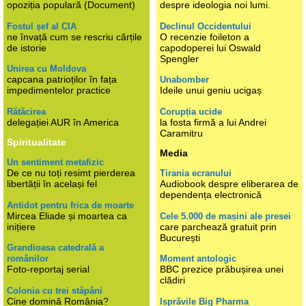
opoziția populară (Document)
despre ideologia noi lumi.
Fostul șef al CIA
Declinul Occidentului
ne învață cum se rescriu cărțile
O recenzie foileton a
de istorie
capodoperei lui Oswald
Spengler
Unirea cu Moldova
capcana patrioților în fața
Unabomber
impedimentelor practice
Ideile unui geniu ucigaș
Rătăcirea
Corupția ucide
delegației AUR în America
la fosta firmă a lui Andrei
Caramitru
Spiritualitate
Media
Un sentiment metafizic
De ce nu toți resimt pierderea
Tirania ecranului
libertății în același fel
Audiobook despre eliberarea de
dependența electronică
Antidot pentru frica de moarte
Mircea Eliade și moartea ca
Cele 5.000 de mașini ale presei
inițiere
care parchează gratuit prin
București
Grandioasa catedrală a
românilor
Moment antologic
Foto-reportaj serial
BBC prezice prăbușirea unei
clădiri
Colonia cu trei stăpâni
Cine domină România?
Isprăvile Big Pharma