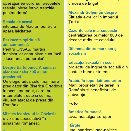
operațiunea corona, răscoalele
crucea de la gât
rasiale, piese într-o tranziție
Alexandr Soljenițîn despre
postmodernă
Situația evreilor în Imperiul
Țarist
Școala de acasă
interzisă de Macron pentru a
Cazurile cele mai suspecte
apăra laicitatea
centralizarea primelor 800 de
decese atribuite covidului
Rezistența spirituală
anticomunistă
Diferența dintre marxism și
Pentru CNSAS, martirii
socialism
închisorilor comuniste sunt încă
„dușmani ai poporului”.
Educația sexuală în școli
proiectul de inginerie socială din
Despre Bartolomeu Anania și
spatele bunelor intenții
alegerea nefericită a unui
preafericit
Arabii, în topul latifundiarilor
Un elogiu adus celui mai mare
Marii proprietari de teren în
predicator din Biserica Ortodoxă
România și beneficiarii de
în acest moment, care, nu
subvenții
întâmplător, este și cel mai
virulent atacat de presa din
Foto
România
America frumoasă
Mistica iconicului la Ghelasie
avea nostalgia Europei
o viziune speculativă în
isihasmul românesc
Hărțile
unei pandemii geo-politice