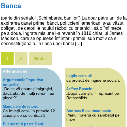
Banca
(parte din serialul „Schimbarea banilor”) La doar patru ani de la
expirarea cartei primei bănci, politicienii americani s-au văzut
obligați, de datoriile noului război cu britanicii, să o înființeze
pe a doua. Ingrata misiune i-a revenit în 1816 chiar lui James
Madison, care se opusese înființării primei, sub motiv că e
neconstituțională. În lipsa unei bănci […]
1
2
Next »
Alte articole:
Legile cenzurii
Argumentele împotriva
ca proiect de inginerie socială
imigrației
„De ce vă opuneți imigrației,
Jeffrey Epstein:
dacă atât de mulți români au
„După cum știi, îi reprezint pe
plecat?”
Rothschilds
Manualele de istorie
Andreea Esca recunoaște
Ce învață copiii în primele 12
Planul Kalergi cu zâmbetul pe
clase și de ce contează
buze
Bucureștiul peste 5 ani