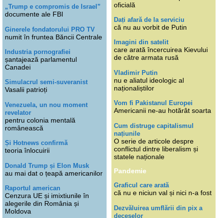
oficială
„Trump e compromis de Israel”
documente ale FBI
Dați afară de la serviciu
că nu au vorbit de Putin
Ginerele fondatorului PRO TV
numit în fruntea Băncii Centrale
Imagini din satelit
care arată încercuirea Kievului
Industria pornografiei
de către armata rusă
șantajează parlamentul
Canadei
Vladimir Putin
nu e aliatul ideologic al
Simulacrul semi-suveranist
naționaliștilor
Vasalii patrioți
Vom fi Pakistanul Europei
Venezuela, un nou moment
Americanii ne-au hotărât soarta
revelator
pentru colonia mentală
Cum distruge capitalismul
românească
națiunile
O serie de articole despre
Și Hotnews confirmă
conflictul dintre liberalism și
teoria înlocuirii
statele naționale
Donald Trump și Elon Musk
Pandemie
au mai dat o țeapă americanilor
Graficul care arată
Raportul american
că nu e niciun val și nici n-a fost
Cenzura UE și imixtiunile în
alegerile din România și
Dezvăluirea umflării din pix a
Moldova
deceselor