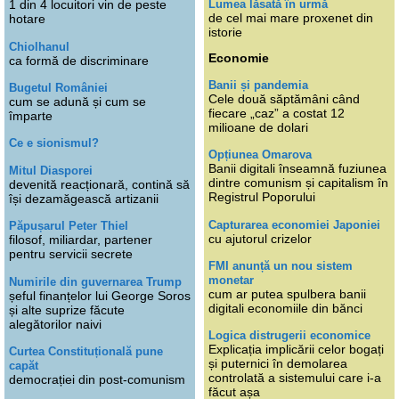
Lumea lăsată în urmă
1 din 4 locuitori vin de peste
de cel mai mare proxenet din
hotare
istorie
Chiolhanul
Economie
ca formă de discriminare
Banii și pandemia
Bugetul României
Cele două săptămâni când
cum se adună și cum se
fiecare „caz” a costat 12
împarte
milioane de dolari
Ce e sionismul?
Opțiunea Omarova
Banii digitali înseamnă fuziunea
Mitul Diasporei
dintre comunism și capitalism în
devenită reacționară, contină să
Registrul Poporului
își dezamăgească artizanii
Capturarea economiei Japoniei
Păpușarul Peter Thiel
cu ajutorul crizelor
filosof, miliardar, partener
pentru servicii secrete
FMI anunță un nou sistem
monetar
Numirile din guvernarea Trump
cum ar putea spulbera banii
șeful finanțelor lui George Soros
digitali economiile din bănci
și alte suprize făcute
alegătorilor naivi
Logica distrugerii economice
Explicația implicării celor bogați
Curtea Constituțională pune
și puternici în demolarea
capăt
controlată a sistemului care i-a
democrației din post-comunism
făcut așa