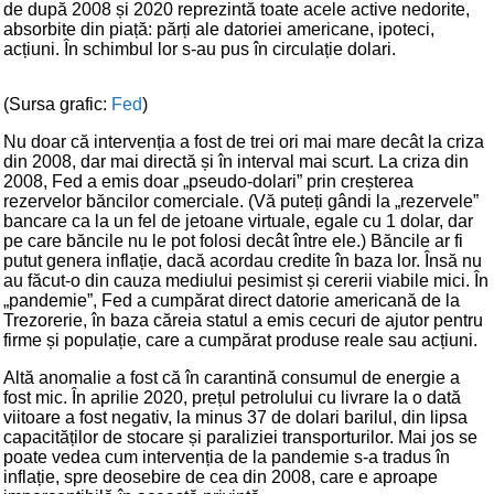
de după 2008 și 2020 reprezintă toate acele active nedorite,
absorbite din piață: părți ale datoriei americane, ipoteci,
acțiuni. În schimbul lor s-au pus în circulație dolari.
(Sursa grafic:
Fed
)
Nu doar că intervenția a fost de trei ori mai mare decât la criza
din 2008, dar mai directă și în interval mai scurt. La criza din
2008, Fed a emis doar „pseudo-dolari” prin creșterea
rezervelor băncilor comerciale. (Vă puteți gândi la „rezervele”
bancare ca la un fel de jetoane virtuale, egale cu 1 dolar, dar
pe care băncile nu le pot folosi decât între ele.) Băncile ar fi
putut genera inflație, dacă acordau credite în baza lor. Însă nu
au făcut-o din cauza mediului pesimist și cererii viabile mici. În
„pandemie”, Fed a cumpărat direct datorie americană de la
Trezorerie, în baza căreia statul a emis cecuri de ajutor pentru
firme și populație, care a cumpărat produse reale sau acțiuni.
Altă anomalie a fost că în carantină consumul de energie a
fost mic. În aprilie 2020, prețul petrolului cu livrare la o dată
viitoare a fost negativ, la minus 37 de dolari barilul, din lipsa
capacităților de stocare și paraliziei transporturilor. Mai jos se
poate vedea cum intervenția de la pandemie s-a tradus în
inflație, spre deosebire de cea din 2008, care e aproape