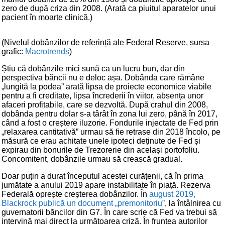
zero de după criza din 2008. (Arată ca piuitul aparatelor unui
pacient în moarte clinică.)
(Nivelul dobânzilor de referință ale Federal Reserve, sursa
grafic:
Macrotrends
)
Știu că dobânzile mici sună ca un lucru bun, dar din
perspectiva băncii nu e deloc așa. Dobânda care rămâne
„lungită la podea” arată lipsa de proiecte economice viabile
pentru a fi creditate, lipsa încrederii în viitor, absența unor
afaceri profitabile, care se dezvoltă. După crahul din 2008,
dobânda pentru dolar s-a târât în zona lui zero, până în 2017,
când a fost o creștere iluzorie. Fondurile injectate de Fed prin
„relaxarea cantitativă” urmau să fie retrase din 2018 încolo, pe
măsură ce erau achitate unele ipoteci deținute de Fed și
expirau din bonurile de Trezorerie din același portofoliu.
Concomitent, dobânzile urmau să crească gradual.
Doar puțin a durat începutul acestei curățenii, că în prima
jumătate a anului 2019 apare instabilitate în piață. Rezerva
Federală oprește creșterea dobânzilor. În
august 2019,
Blackrock publică un document „premonitoriu”
, la întâlnirea cu
guvernatorii băncilor din G7. În care scrie că Fed va trebui să
intervină mai direct la următoarea criză. În fruntea autorilor