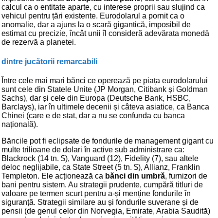
calcul ca o entitate aparte, cu interese proprii sau slujind ca
vehicul pentru țări existente. Eurodolarul a pornit ca o
anomalie, dar a ajuns la o scară gigantică, imposibil de
estimat cu precizie, încât unii îl consideră adevărata monedă
de rezervă a planetei.
dintre jucătorii remarcabili
Între cele mai mari bănci ce operează pe piața eurodolarului
sunt cele din Statele Unite (JP Morgan, Citibank și Goldman
Sachs), dar și cele din Europa (Deutsche Bank, HSBC,
Barclays), iar în ultimele decenii și câteva asiatice, ca Banca
Chinei (care e de stat, dar a nu se confunda cu banca
națională).
Băncile pot fi eclipsate de fondurile de management gigant cu
multe trilioane de dolari în active sub administrare ca:
Blackrock (14 tn. $), Vanguard (12), Fidelity (7), sau altele
deloc neglijabile, ca State Street (5 tn. $), Allianz, Franklin
Templeton. Ele acționează ca
bănci din umbră
, furnizori de
bani pentru sistem. Au strategii prudente, cumpără titluri de
valoare pe termen scurt pentru a-și menține fondurile în
siguranță. Strategii similare au și fondurile suverane și de
pensii (de genul celor din Norvegia, Emirate, Arabia Saudită)