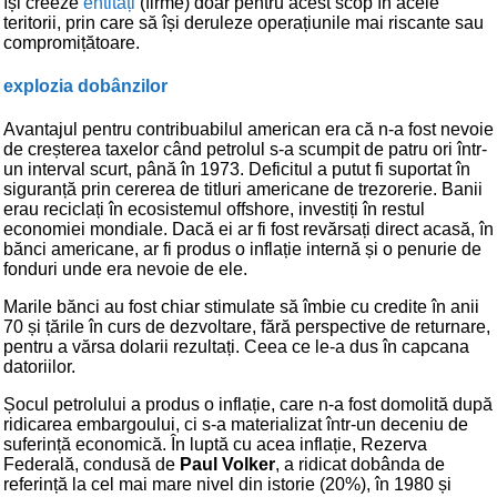
își creeze
entități
(firme) doar pentru acest scop în acele
teritorii, prin care să își deruleze operațiunile mai riscante sau
compromițătoare.
explozia dobânzilor
Avantajul pentru contribuabilul american era că n-a fost nevoie
de creșterea taxelor când petrolul s-a scumpit de patru ori într-
un interval scurt, până în 1973. Deficitul a putut fi suportat în
siguranță prin cererea de titluri americane de trezorerie. Banii
erau reciclați în ecosistemul offshore, investiți în restul
economiei mondiale. Dacă ei ar fi fost revărsați direct acasă, în
bănci americane, ar fi produs o inflație internă și o penurie de
fonduri unde era nevoie de ele.
Marile bănci au fost chiar stimulate să îmbie cu credite în anii
70 și țările în curs de dezvoltare, fără perspective de returnare,
pentru a vărsa dolarii rezultați. Ceea ce le-a dus în capcana
datoriilor.
Șocul petrolului a produs o inflație, care n-a fost domolită după
ridicarea embargoului, ci s-a materializat într-un deceniu de
suferință economică. În luptă cu acea inflație, Rezerva
Federală, condusă de
Paul Volker
, a ridicat dobânda de
referință la cel mai mare nivel din istorie (20%), în 1980 și