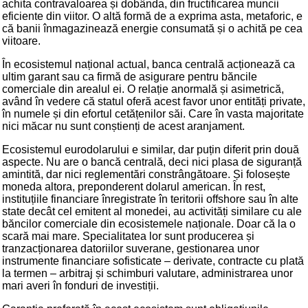
achita contravaloarea și dobânda, din fructificarea muncii
eficiente din viitor. O altă formă de a exprima asta, metaforic, e
că banii înmagazinează energie consumată și o achită pe cea
viitoare.
În ecosistemul național actual, banca centrală acționează ca
ultim garant sau ca firmă de asigurare pentru băncile
comerciale din arealul ei. O relație anormală și asimetrică,
având în vedere că statul oferă acest favor unor entități private,
în numele și din efortul cetățenilor săi. Care în vasta majoritate
nici măcar nu sunt conștienți de acest aranjament.
Ecosistemul eurodolarului e similar, dar puțin diferit prin două
aspecte. Nu are o bancă centrală, deci nici plasa de siguranță
amintită, dar nici reglementări constrângătoare. Și folosește
moneda altora, preponderent dolarul american. În rest,
instituțiile financiare înregistrate în teritorii offshore sau în alte
state decât cel emitent al monedei, au activități similare cu ale
băncilor comerciale din ecosistemele naționale. Doar că la o
scară mai mare. Specialitatea lor sunt producerea și
tranzacționarea datoriilor suverane, gestionarea unor
instrumente financiare sofisticate – derivate, contracte cu plată
la termen – arbitraj și schimburi valutare, administrarea unor
mari averi în fonduri de investiții.