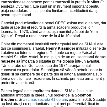
tranzacționeze contracte pentru tranzacții la preț fix în viitor (în
engleză, „futures”). Ele sunt un instrument important pentru
piața eurodolarului, util pentru limitarea incertitudinii dar și
pentru speculatori.
Cartelul producătorilor de petrol OPEC exista mai dinainte, dar
țările arabe din el recurg la arma scăderii producției din
toamna lui 1973, când are loc așa numitul „război de Yom
Kippur”. Prețul a urcat brusc de la 4 la 10 dolari.
Chiar din momentul instituirii embargoului față de SUA și alte
țări ce sprijiniseră Israelul,
Henry Kissinger
inițiază o serie de
tratative cu lideri din regiune, în frunte cu regele Faisal al
Arabiei Saudite. Astfel, în mai puțin de un an, secretarul de stat
reușește să întoarcă o situație primejdioasă într-un avantaj.
Țările arabe din Golf acceptau din 1974 aranjamentul
cunoscut ca petrodolar. Se obligau să vândă petrolul doar în
dolari și să cumpere de o parte din ei datoria americană sub
formă de titluri ale Trezoreriei. În schimb, primeau armament și
protecție americană.
Partea legată de cumpărarea datoriei SUA a fost un act
adițional introdus la ideea unui broker de la
Solomon
Brothers
. Și
a rămas secretă 41 de ani
, până în 2016. Saudiții
au fost atrași cu oportunitatea unui preț preferențial, fixat în