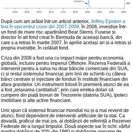
După cum am arătat într-un articol anterior,
Jeffrey Epstein a
fost în epicentrul crizei din 2007-2008
. În 2006, investise într-
un fond de mare risc aparținând Bear Sterns. Fusese și
director în alt fond creat în Bermuda de aceeași bancă, din
care s-a retras în martie 2007. În aprilie același an și-a retras și
propria investiție, în celălalt fond.
Criza din 2008 a fost una cu impact major pentru economia
globală, inclusiv pentru Imperiul Offshore. Rezerva Federală a
intervenit pentru a salva nu doar băncile comerciale din SUA,
ci și restul sistemului financiar, prin linii de schimb cu câteva
bănci centrale și injectare de fonduri în instituții financiare din
afara granițelor. Un instrument folosit în premieră atunci de ea
a fost „relaxarea cantitativă”, prin care emitea dolari să
cumpere din piață bonuri de Trezorerie (datoria SUA), ipoteci
imobiliare și alte active financiare.
Unii spun că sistemul financiar mondial nu și-a mai revenit de
atunci, fiind dependent de intervenții artificiale de la stat. Ca
dovadă, graficul de mai jos, al dobânzii de referință a Rezervei
Federale de-a lungul timpului. Două aspecte sar în ochi: vârful
marilor dobânzi de 20% din 1980 și dobânzile aproape de