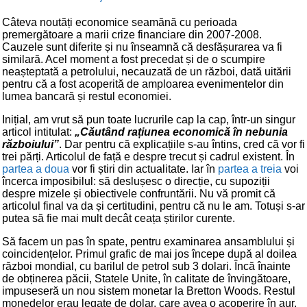
Câteva noutăți economice seamănă cu perioada
premergătoare a marii crize financiare din 2007-2008.
Cauzele sunt diferite și nu înseamnă că desfășurarea va fi
similară. Acel moment a fost precedat și de o scumpire
neașteptată a petrolului, necauzată de un război, dată uitării
pentru că a fost acoperită de amploarea evenimentelor din
lumea bancară și restul economiei.
Inițial, am vrut să pun toate lucrurile cap la cap, într-un singur
articol intitulat:
„Căutând rațiunea economică în nebunia
războiului”
. Dar pentru că explicațiile s-au întins, cred că vor fi
trei părți. Articolul de față e despre trecut și cadrul existent. În
partea a doua
vor fi știri din actualitate. Iar în
partea a treia
voi
încerca imposibilul: să deslușesc o direcție, cu supoziții
despre mizele și obiectivele confruntării. Nu vă promit că
articolul final va da și certitudini, pentru că nu le am. Totuși s-ar
putea să fie mai mult decât ceața știrilor curente.
Să facem un pas în spate, pentru examinarea ansamblului și
coincidențelor. Primul grafic de mai jos începe după al doilea
război mondial, cu barilul de petrol sub 3 dolari. Încă înainte
de obținerea păcii, Statele Unite, în calitate de învingătoare,
impuseseră un nou sistem monetar la Bretton Woods. Restul
monedelor erau legate de dolar, care avea o acoperire în aur,