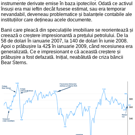
instrumente derivate emise în baza ipotecilor. Odată ce activul
însuși era mai ieftin decât fusese estimat, sau era temporar
nevandabil, deveneau problematice și balanțele contabile ale
instituțiilor care dețineau acele documente.
Banii care pleacă din speculațiile imobiliare se reorientează și
creează o creștere impresionantă a prețului petrolului. De la
58 de dolari în ianuarie 2007, la 140 de dolari în iunie 2008.
Apoi o prăbușire la 42$ în ianuarie 2009, când recesiunea era
generalizată. Ce e impresionant e că această creștere și
prăbușire a fost defazată. Inițial, neabătută de criza băncii
Bear Sterns.