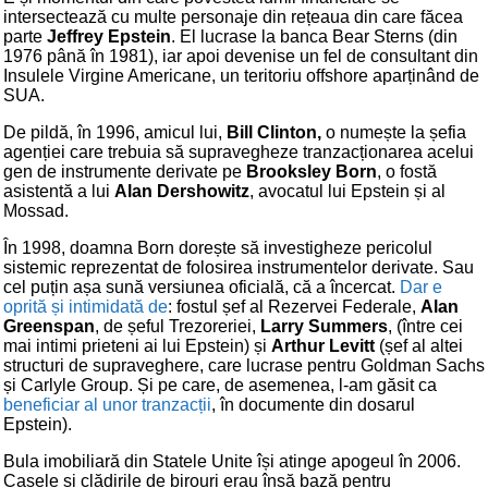
intersectează cu multe personaje din rețeaua din care făcea
parte
Jeffrey Epstein
. El lucrase la banca Bear Sterns (din
1976 până în 1981), iar apoi devenise un fel de consultant din
Insulele Virgine Americane, un teritoriu offshore aparținând de
SUA.
De pildă, în 1996, amicul lui,
Bill Clinton,
o numește la șefia
agenției care trebuia să supravegheze tranzacționarea acelui
gen de instrumente derivate pe
Brooksley Born
, o fostă
asistentă a lui
Alan Dershowitz
, avocatul lui Epstein și al
Mossad.
În 1998, doamna Born dorește să investigheze pericolul
sistemic reprezentat de folosirea instrumentelor derivate. Sau
cel puțin așa sună versiunea oficială, că a încercat.
Dar e
oprită și intimidată de
: fostul șef al Rezervei Federale,
Alan
Greenspan
, de șeful Trezoreriei,
Larry Summers
, (între cei
mai intimi prieteni ai lui Epstein) și
Arthur Levitt
(șef al altei
structuri de supraveghere, care lucrase pentru Goldman Sachs
și Carlyle Group. Și pe care, de asemenea, l-am găsit ca
beneficiar al unor tranzacții
, în documente din dosarul
Epstein).
Bula imobiliară din Statele Unite își atinge apogeul în 2006.
Casele și clădirile de birouri erau însă bază pentru