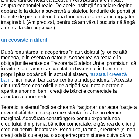
asupra economiei reale. De acele instituții financiare depind
dobânzile la datoria suverană a statelor, fondurile de pensii și
băncile de pretutindeni, buna funcționare a oricărui angajator
imaginabil. (Am precizat, pentru că am văzut bucuria nătângă
a unora la știri negative.)
un ecosistem diferit
După renunțarea la acoperirea în aur, dolarul (și orice altă
monedă) e în esență o datorie. Acoperirea sa reală e în
obligațiunile emise de Trezoreria Statelor Unite, promisiuni că
în viitor statul american va plăti echivalentul în bancnote
proprii plus dobândă. În actualul sistem,
nu statul creează
banii
, nici măcar banca sa centrală „independentă”. Aceasta
din urmă face doar oficiile de a tipări sau nota electronic
apariția unor noi bani, creați de băncile comerciale la
acordarea unui credit.
Teoretic, sistemul încă se cheamă fracționar, dar acea fracție a
devenit atât de mică spre inexistentă, încât e un element
marginal. Adevărata constrângere pentru expansiunea
creditului, din prisma băncilor comerciale, e găsirea de clienți
credibili pentru îndatorare. Pentru că, la final, creditele (și banii
creați odată cu ele) au o acoperire: promisiunea cuiva că va