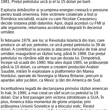
1981. Prețul petrolului urcă și el la 15 dolari pe baril.
Explozia dobânzilor și scumpirea energiei creează o presiune
pentru toată omenirea. Între victimele colaterale a fost și
România socialistă, ocazie cu care Nicolae Ceaușescu
decide sistarea plății datoriilor. Apoi, după acorduri cu FMI și
alte organisme, returnarea accelerată integrală în deceniul
următor.
În februarie 1979, are loc și Revoluția Islamică din Iran, care
produce un alt șoc petrolier, ce urcă prețul petrolului la 39 de
dolari. A contribuit la aceasta și atacarea Iranului de Irak anul
următor, inaugurând un război lung, până în 1988. Dar prețul
petrolului nu rămâne atât de sus pe durata lui. Dimpotrivă,
începe să scadă din 1980. Mai ales după 1985, se prăbușește
până la 10 dolari, ca urmare a creșterii producției Arabiei
Saudite, intrării în exploatare a platformelor din Marea
Nordului, operate de Norvegia și Marea Britanie, precum și
apariției altor jucători, ca Mexic și țări din America de Sud.
Incertitudinea legată de declanșarea primului război american
în Irak, în 1990, a mai creat un vârf scurt cu petrolul la 19
dolari. Dar a fost pasager prin victoria zdrobitoare a SUA. În
plus, America trăia momentul de glorie unipolar, prin
prăbușirea Uniunii Sovietice și a blocului estic. Restul