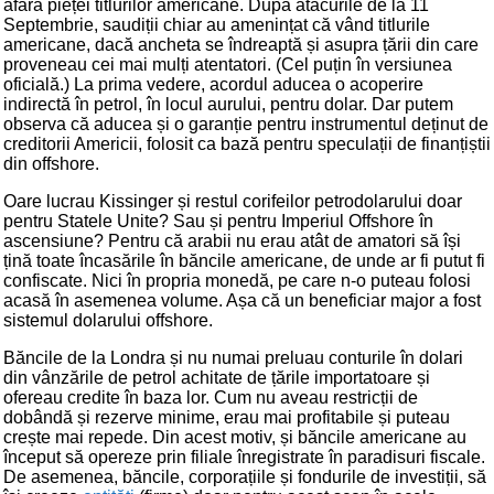
afara pieței titlurilor americane. După atacurile de la 11
Septembrie, saudiții chiar au amenințat că vând titlurile
americane, dacă ancheta se îndreaptă și asupra țării din care
proveneau cei mai mulți atentatori. (Cel puțin în versiunea
oficială.) La prima vedere, acordul aducea o acoperire
indirectă în petrol, în locul aurului, pentru dolar. Dar putem
observa că aducea și o garanție pentru instrumentul deținut de
creditorii Americii, folosit ca bază pentru speculații de finanțiștii
din offshore.
Oare lucrau Kissinger și restul corifeilor petrodolarului doar
pentru Statele Unite? Sau și pentru Imperiul Offshore în
ascensiune? Pentru că arabii nu erau atât de amatori să își
țină toate încasările în băncile americane, de unde ar fi putut fi
confiscate. Nici în propria monedă, pe care n-o puteau folosi
acasă în asemenea volume. Așa că un beneficiar major a fost
sistemul dolarului offshore.
Băncile de la Londra și nu numai preluau conturile în dolari
din vânzările de petrol achitate de țările importatoare și
ofereau credite în baza lor. Cum nu aveau restricții de
dobândă și rezerve minime, erau mai profitabile și puteau
crește mai repede. Din acest motiv, și băncile americane au
început să opereze prin filiale înregistrate în paradisuri fiscale.
De asemenea, băncile, corporațiile și fondurile de investiții, să