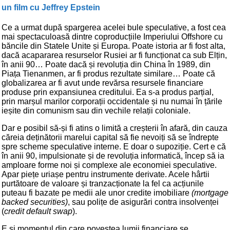
un film cu Jeffrey Epstein
Ce a urmat după spargerea acelei bule speculative, a fost cea
mai spectaculoasă dintre coproducțiile Imperiului Offshore cu
băncile din Statele Unite și Europa. Poate istoria ar fi fost alta,
dacă acapararea resurselor Rusiei ar fi funcționat ca sub Elțin,
în anii 90… Poate dacă și revoluția din China în 1989, din
Piața Tienanmen, ar fi produs rezultate similare… Poate că
globalizarea ar fi avut unde revărsa resursele financiare
produse prin expansiunea creditului. Ea s-a produs parțial,
prin marșul marilor corporații occidentale și nu numai în țările
ieșite din comunism sau din vechile relații coloniale.
Dar e posibil să-și fi atins o limită a creșterii în afară, din cauza
căreia deținătorii marelui capital să fie nevoiți să se îndrepte
spre scheme speculative interne. E doar o supoziție. Cert e că
în anii 90, impulsionate și de revoluția informatică, încep să ia
amploare forme noi și complexe ale economiei speculative.
Apar piețe uriașe pentru instrumente derivate. Acele hârtii
purtătoare de valoare și tranzacționate la fel ca acțiunile
puteau fi bazate pe medii ale unor credite imobiliare
(mortgage
backed securities)
, sau polițe de asigurări contra insolvenței
(
credit default swap
).
E și momentul din care povestea lumii financiare se