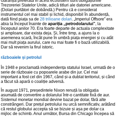
Garanția preferată în acest ecosistem sunt obligațiunile
Trezoreriei Statelor Unite, adică titluri ale datoriei americane.
(Dolari purtători de dobândă.) Pentru că e considerat
instrumentul cel mai stabil și lichid, disponibil în abundență,
dată fiind piața sa de
28 trilioane dolari
. „Imperiul Offsore” era
abia la început înainte de
apariția „petrodolarului”
, la
începutul anilor 70. Era foarte departe de actuala complexitate
și amploare, dar exista deja. Și, între timp, a ajuns la o
asemenea scară, încât pune în umbră piața energiei și cu atât
mai mult piața aurului, care nu mai foate fi o bază utilizabilă.
Dar să revenim la firul istoric.
războaiele și petrolul
În 1948 e proclamată independența statului Israel, urmată de o
serie de războaie cu popoarele arabe din jur. Cel mai
important a fost cel din 1967, când și-a dublat teritoriul, și când
a făcut să apară o coaliție adversă.
În august 1971, președintele Nixon renuță la obligația
asumată de convertire a dolarului într-o cantitate fixă de aur.
Sistemul monetar mondial devine bazat pe dolar, fără alte
constrângeri. Dar prețul petrolului nu urcă semnificativ, arătând
că restul globului accepta să se bizuie și așa pe dolar ca
mijloc de schimb. Anul următor, Bursa din Chicago începea să