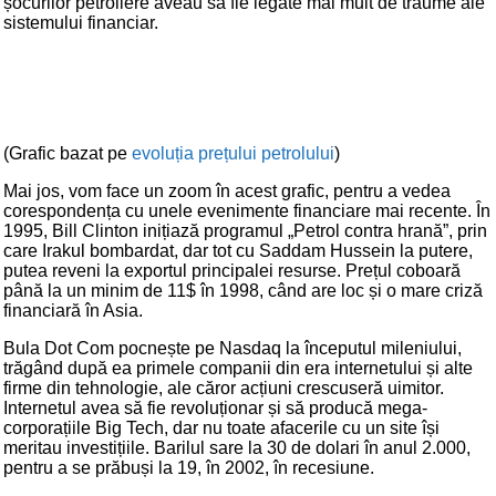
șocurilor petroliere aveau să fie legate mai mult de traume ale
sistemului financiar.
(Grafic bazat pe
evoluția prețului petrolului
)
Mai jos, vom face un zoom în acest grafic, pentru a vedea
corespondența cu unele evenimente financiare mai recente. În
1995, Bill Clinton inițiază programul „Petrol contra hrană”, prin
care Irakul bombardat, dar tot cu Saddam Hussein la putere,
putea reveni la exportul principalei resurse. Prețul coboară
până la un minim de 11$ în 1998, când are loc și o mare criză
financiară în Asia.
Bula Dot Com pocnește pe Nasdaq la începutul mileniului,
trăgând după ea primele companii din era internetului și alte
firme din tehnologie, ale căror acțiuni crescuseră uimitor.
Internetul avea să fie revoluționar și să producă mega-
corporațiile Big Tech, dar nu toate afacerile cu un site își
meritau investițiile. Barilul sare la 30 de dolari în anul 2.000,
pentru a se prăbuși la 19, în 2002, în recesiune.