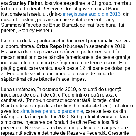
era
Stanley Fisher
, fost vicepreședinte la Citigroup, membru
în boardul Federal Reserve și fostul guvernator al Băncii
Naționale a Israelului. (Într-o
înregistrare audio din 2013
, din
dosarul Epstein, pe care am prezentat-o recent, Larry
Summers îl întreba pe Ehud Barrack ce mai face bunul lui
prieten, Stanley Fisher.)
La o lună de la apariția acelui document programatic, se ivea
și oportunitatea.
Criza Repo
izbucnea în septembrie 2019.
Era vorba de o explozie a dobânzilor pe termen scurt în
mecanismul prin care băncile (americane și de peste granițe,
inclusiv cele din umbră) se împrumută pe termen scurt. E o
piață gigant, care vehiculează peste 12 trilioane de dolari pe
zi. Fed a intervenit atunci imediat cu sute de miliarde
săptămânal către băncile în acel impas.
Luna următoare, în octombrie 2019, e reluată de urgență
injectarea de dolari de către Fed printr-o nouă relaxare
cantitativă. (Printr-un contract acordat fără licitație, chiar
Blackrock se ocupă de achizițiile din piață ale Fed.) Tot atunci
avea loc
simularea pentru o pandemie
, care se ivea ca din
întâmplare la începutul lui 2020. Sub pretextul virusului fără
simptome, injectarea de fonduri de către Fed a fost fără
precedent. Reiese fără echivoc din graficul de mai jos, care
reprezintă activele deținute de Rezerva Federală. Creșterile