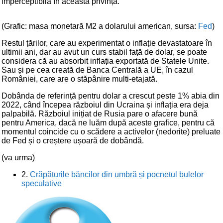
imperceptibilă în această privință.
(Grafic: masa monetară M2 a dolarului american, sursa:
Fed
)
Restul țărilor, care au experimentat o inflație devastatoare în
ultimii ani, dar au avut un curs stabil față de dolar, se poate
considera că au absorbit inflația exportată de Statele Unite.
Sau și pe cea creată de Banca Centrală a UE, în cazul
României, care are o stăpânire multi-etajată.
Dobânda de referință pentru dolar a crescut peste 1% abia din
2022, când începea războiul din Ucraina și inflația era deja
palpabilă. Războiul inițiat de Rusia pare o afacere bună
pentru America, dacă ne luăm după aceste grafice, pentru că
momentul coincide cu o scădere a activelor (nedorite) preluate
de Fed și o creștere ușoară de dobândă.
(va urma)
2.
Crăpăturile băncilor din umbră și pocnetul bulelor
speculative