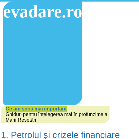
evadare.ro
Ce am scris mai important
Ghiduri pentru înțelegerea mai în profunzime a
Marii Resetări
1. Petrolul și crizele financiare