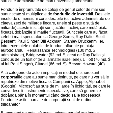
sau cele administrate de mari universități americane.
Fondurile împrumutate de coloși de genul celor de mai sus
sunt riscate și multiplicate de
fondurile de investiții
. Deși ele
însele de dimensiuni considerabile (cu active administrate de
câteva zeci de miliarde fiecare, unele și peste o sută de
miliarde) aceste instituții sunt jucătorii activi, care mută piața,
fixează dobânzile și marile fluctuații. Sunt cele care au făcut
celebri mari speculatori ca George Soros, Ray Dalio, Scott
Bessent, Paul Singer, Bill Ackman, Stanley Druckenmiller.
Între exemplele notabile de fonduri influente pe piața
eurodolarului: Renaissance Technologies (130 md. $
administrate), Bridgewater (92 md. $, creat de Ray Dalio și
condus de un fost ofițer al armatei israeliene), Elliott (76 md. $,
al lui Paul Singer), Citadel (66 md. $), Brevan Howard (40).
Altă categorie de actori implicați în mediul offshore sunt
corporațiile
care au sume mari deținute, pe care nu vor să le
repatrieze din motive fiscale. Companii ca Apple, Alphabet
(Google), Microsoft au sute de miliarde în lichidități, pe care le
convertesc în instrumente speculative, care să genereze
dobândă până în momentul când decid să le folosească.
Fondurile astfel parcate de corporații sunt de ordinul
trilioanelor.
E important de notat că acest univers paralel are impact