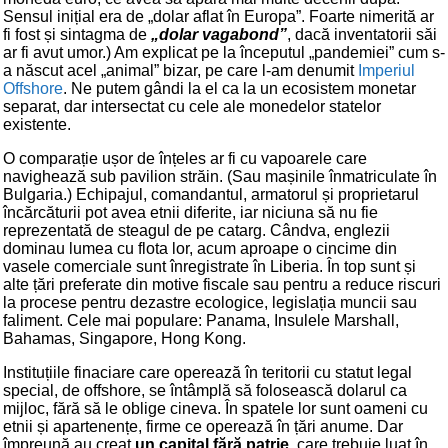
Sensul inițial era de „dolar aflat în Europa”. Foarte nimerită ar
fi fost și sintagma de
„dolar vagabond”
, dacă inventatorii săi
ar fi avut umor.) Am explicat pe la începutul „pandemiei” cum s-
a născut acel „animal” bizar, pe care l-am denumit
Imperiul
Offshore
. Ne putem gândi la el ca la un ecosistem monetar
separat, dar intersectat cu cele ale monedelor statelor
existente.
O comparație ușor de înțeles ar fi cu vapoarele care
navighează sub pavilion străin. (Sau mașinile înmatriculate în
Bulgaria.) Echipajul, comandantul, armatorul și proprietarul
încărcăturii pot avea etnii diferite, iar niciuna să nu fie
reprezentată de steagul de pe catarg. Cândva, englezii
dominau lumea cu flota lor, acum aproape o cincime din
vasele comerciale sunt înregistrate în Liberia. În top sunt și
alte țări preferate din motive fiscale sau pentru a reduce riscuri
la procese pentru dezastre ecologice, legislația muncii sau
faliment. Cele mai populare: Panama, Insulele Marshall,
Bahamas, Singapore, Hong Kong.
Instituțiile finaciare care operează în teritorii cu statut legal
special, de offshore, se întâmplă să folosească dolarul ca
mijloc, fără să le oblige cineva. În spatele lor sunt oameni cu
etnii și apartenențe, firme ce operează în țări anume. Dar
împreună au creat
un capital fără patrie
, care trebuie luat în