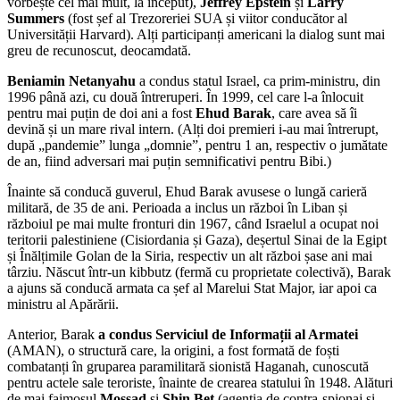
vorbește cel mai mult, la început),
Jeffrey Epstein
și
Larry
Summers
(fost șef al Trezoreriei SUA și viitor conducător al
Universității Harvard). Alți participanți americani la dialog sunt mai
greu de recunoscut, deocamdată.
Beniamin Netanyahu
a condus statul Israel, ca prim-ministru, din
1996 până azi, cu două întreruperi. În 1999, cel care l-a înlocuit
pentru mai puțin de doi ani a fost
Ehud Barak
, care avea să îi
devină și un mare rival intern. (Alți doi premieri i-au mai întrerupt,
după „pandemie” lunga „domnie”, pentru 1 an, respectiv o jumătate
de an, fiind adversari mai puțin semnificativi pentru Bibi.)
Înainte să conducă guverul, Ehud Barak avusese o lungă carieră
militară, de 35 de ani. Perioada a inclus un război în Liban și
războiul pe mai multe fronturi din 1967, când Israelul a ocupat noi
teritorii palestiniene (Cisiordania și Gaza), deșertul Sinai de la Egipt
și Înălțimile Golan de la Siria, respectiv un alt război șase ani mai
târziu. Născut într-un kibbutz (fermă cu proprietate colectivă), Barak
a ajuns să conducă armata ca șef al Marelui Stat Major, iar apoi ca
ministru al Apărării.
Anterior, Barak
a condus Serviciul de Informații al Armatei
(AMAN), o structură care, la origini, a fost formată de foști
combatanți în gruparea paramilitară sionistă Haganah, cunoscută
pentru actele sale teroriste, înainte de crearea statului în 1948. Alături
de mai faimosul
Mossad
și
Shin Bet
(agenția de contra-spionaj și