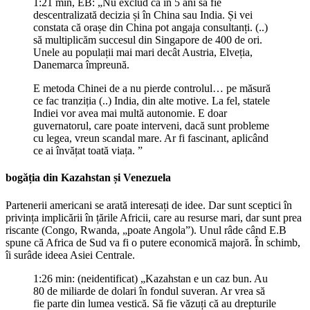
1:21 min, EB: „Nu exclud ca în 5 ani să fie
descentralizată decizia și în China sau India. Și vei
constata că orașe din China pot angaja consultanți. (..)
să multiplicăm succesul din Singapore de 400 de ori.
Unele au populații mai mari decât Austria, Elveția,
Danemarca împreună.
E metoda Chinei de a nu pierde controlul… pe măsură
ce fac tranziția (..) India, din alte motive. La fel, statele
Indiei vor avea mai multă autonomie. E doar
guvernatorul, care poate interveni, dacă sunt probleme
cu legea, vreun scandal mare. Ar fi fascinant, aplicând
ce ai învățat toată viața. ”
bogăția din Kazahstan și Venezuela
Partenerii americani se arată interesați de idee. Dar sunt sceptici în
privința implicării în țările Africii, care au resurse mari, dar sunt prea
riscante (Congo, Rwanda, „poate Angola”). Unul râde când E.B
spune că Africa de Sud va fi o putere economică majoră. În schimb,
îi surâde ideea Asiei Centrale.
1:26 min: (neidentificat) „Kazahstan e un caz bun. Au
80 de miliarde de dolari în fondul suveran. Ar vrea să
fie parte din lumea vestică. Să fie văzuți că au drepturile