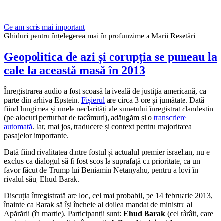
Ce am scris mai important
Ghiduri pentru înțelegerea mai în profunzime a Marii Resetări
Geopolitica de azi și corupția se puneau la
cale la această masă în 2013
Înregistrarea audio a fost scoasă la iveală de justiția americană, ca
parte din arhiva Epstein.
Fișierul
are circa 3 ore și jumătate. Dată
fiind lungimea și unele neclarități ale sunetului înregistrat clandestin
(pe alocuri perturbat de tacâmuri), adăugăm și o
transcriere
automată
. Iar, mai jos, traducere și context pentru majoritatea
pasajelor importante.
Dată fiind rivalitatea dintre fostul și actualul premier israelian, nu e
exclus ca dialogul să fi fost scos la suprafață cu prioritate, ca un
favor făcut de Trump lui Beniamin Netanyahu, pentru a lovi în
rivalul său, Ehud Barak.
Discuția înregistrată are loc, cel mai probabil, pe 14 februarie 2013,
înainte ca Barak să își încheie al doilea mandat de ministru al
Apărării (în martie). Participanții sunt:
Ehud Barak
(cel rârâit, care