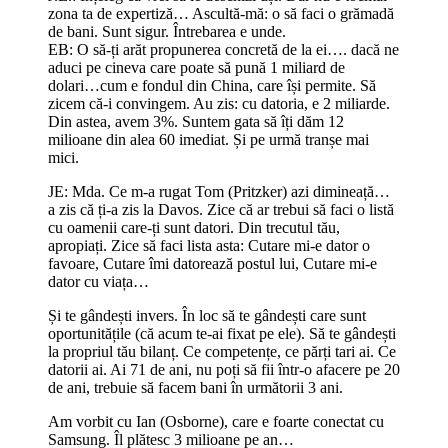
zona ta de expertiză… Ascultă-mă: o să faci o grămadă
de bani. Sunt sigur. Întrebarea e unde.
EB: O să-ți arăt propunerea concretă de la ei…. dacă ne
aduci pe cineva care poate să pună 1 miliard de
dolari…cum e fondul din China, care își permite. Să
zicem că-i convingem. Au zis: cu datoria, e 2 miliarde.
Din astea, avem 3%. Suntem gata să îți dăm 12
milioane din alea 60 imediat. Și pe urmă tranșe mai
mici.
JE: Mda. Ce m-a rugat Tom (Pritzker) azi dimineață…
a zis că ți-a zis la Davos. Zice că ar trebui să faci o listă
cu oamenii care-ți sunt datori. Din trecutul tău,
apropiați. Zice să faci lista asta: Cutare mi-e dator o
favoare, Cutare îmi datorează postul lui, Cutare mi-e
dator cu viața…
Și te gândești invers. În loc să te gândești care sunt
oportunitățile (că acum te-ai fixat pe ele). Să te gândești
la propriul tău bilanț. Ce competențe, ce părți tari ai. Ce
datorii ai. Ai 71 de ani, nu poți să fii într-o afacere pe 20
de ani, trebuie să facem bani în următorii 3 ani.
Am vorbit cu Ian (Osborne), care e foarte conectat cu
Samsung. Îl plătesc 3 milioane pe an…