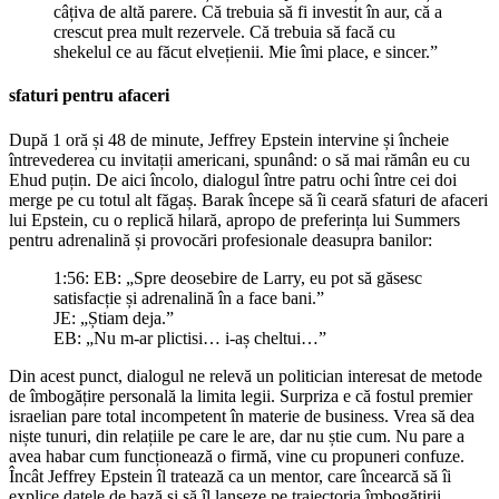
câțiva de altă parere. Că trebuia să fi investit în aur, că a
crescut prea mult rezervele. Că trebuia să facă cu
shekelul ce au făcut elvețienii. Mie îmi place, e sincer.”
sfaturi pentru afaceri
După 1 oră și 48 de minute, Jeffrey Epstein intervine și încheie
întrevederea cu invitații americani, spunând: o să mai rămân eu cu
Ehud puțin. De aici încolo, dialogul între patru ochi între cei doi
merge pe cu totul alt făgaș. Barak începe să îi ceară sfaturi de afaceri
lui Epstein, cu o replică hilară, apropo de preferința lui Summers
pentru adrenalină și provocări profesionale deasupra banilor:
1:56: EB: „Spre deosebire de Larry, eu pot să găsesc
satisfacție și adrenalină în a face bani.”
JE: „Știam deja.”
EB: „Nu m-ar plictisi… i-aș cheltui…”
Din acest punct, dialogul ne relevă un politician interesat de metode
de îmbogățire personală la limita legii. Surpriza e că fostul premier
israelian pare total incompetent în materie de business. Vrea să dea
niște tunuri, din relațiile pe care le are, dar nu știe cum. Nu pare a
avea habar cum funcționează o firmă, vine cu propuneri confuze.
Încât Jeffrey Epstein îl tratează ca un mentor, care încearcă să îi
explice datele de bază și să îl lanseze pe traiectoria îmbogățirii.