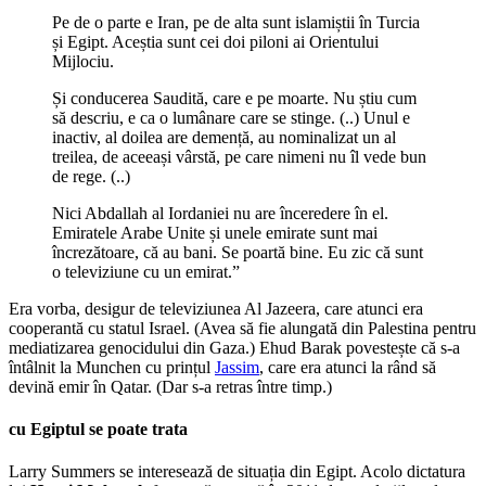
Pe de o parte e Iran, pe de alta sunt islamiștii în Turcia
și Egipt. Aceștia sunt cei doi piloni ai Orientului
Mijlociu.
Și conducerea Saudită, care e pe moarte. Nu știu cum
să descriu, e ca o lumânare care se stinge. (..) Unul e
inactiv, al doilea are demență, au nominalizat un al
treilea, de aceeași vârstă, pe care nimeni nu îl vede bun
de rege. (..)
Nici Abdallah al Iordaniei nu are înceredere în el.
Emiratele Arabe Unite și unele emirate sunt mai
încrezătoare, că au bani. Se poartă bine. Eu zic că sunt
o televiziune cu un emirat.”
Era vorba, desigur de televiziunea Al Jazeera, care atunci era
cooperantă cu statul Israel. (Avea să fie alungată din Palestina pentru
mediatizarea genocidului din Gaza.) Ehud Barak povestește că s-a
întâlnit la Munchen cu prințul
Jassim
, care era atunci la rând să
devină emir în Qatar. (Dar s-a retras între timp.)
cu Egiptul se poate trata
Larry Summers se interesează de situația din Egipt. Acolo dictatura