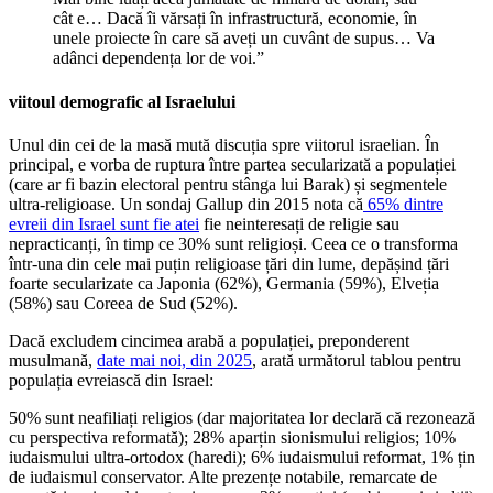
cât e… Dacă îi vărsați în infrastructură, economie, în
unele proiecte în care să aveți un cuvânt de supus… Va
adânci dependența lor de voi.”
viitoul demografic al Israelului
Unul din cei de la masă mută discuția spre viitorul israelian. În
principal, e vorba de ruptura între partea secularizată a populației
(care ar fi bazin electoral pentru stânga lui Barak) și segmentele
ultra-religioase. Un sondaj Gallup din 2015 nota că
65% dintre
evreii din Israel sunt fie atei
fie neinteresați de religie sau
nepracticanți, în timp ce 30% sunt religioși. Ceea ce o transforma
într-una din cele mai puțin religioase țări din lume, depășind țări
foarte secularizate ca Japonia (62%), Germania (59%), Elveția
(58%) sau Coreea de Sud (52%).
Dacă excludem cincimea arabă a populației, preponderent
musulmană,
date mai noi, din 2025
, arată următorul tablou pentru
populația evreiască din Israel:
50% sunt neafiliați religios (dar majoritatea lor declară că rezonează
cu perspectiva reformată); 28% aparțin sionismului religios; 10%
iudaismului ultra-ortodox (haredi); 6% iudaismului reformat, 1% țin
de iudaismul conservator. Alte prezențe notabile, remarcate de