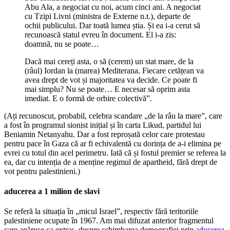
Abu Ala, a negociat cu noi, acum cinci ani. A negociat
cu Tzipi Livni (ministra de Externe n.t.), departe de
ochii publicului. Dar toată lumea știa. Și ea i-a cerut să
recunoască statul evreu în document. El i-a zis:
doamnă, nu se poate…
Dacă mai cereți asta, o să (cerem) un stat mare, de la
(râul) Iordan la (marea) Mediterana. Fiecare cetățean va
avea drept de vot și majoritatea va decide. Ce poate fi
mai simplu? Nu se poate… E necesar să oprim asta
imediat. E o formă de orbire colectivă”.
(Ați recunoscut, probabil, celebra scandare „de la râu la mare”, care
a fost în programul sionist inițial și în carta Likud, partidul lui
Beniamin Netanyahu. Dar a fost reproșată celor care protestau
pentru pace în Gaza că ar fi echivalentă cu dorința de a-i elimina pe
evrei cu totul din acel perimetru. Iată că și fostul premier se referea la
ea, dar cu intenția de a menține regimul de apartheid, fără drept de
vot pentru palestinieni.)
aducerea a 1 milion de slavi
Se referă la situația în „micul Israel”, respectiv fără teritoriile
palestiniene ocupate în 1967. Am mai difuzat anterior fragmentul
care apăruse ca extras, despre schimbarea demografiei prin
aducerea