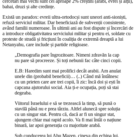
cercetări mai vechi sunt cei aproape 2% creștini (arabi, evrei și alții),
bahai, druzi și alte credințe.
Există un paradox: evreii ultra-ortodocși sunt uneori anti-sioniști,
refuză serviciul militar. Dar beneficiază de subvenții consistente,
având familii numeroase. În ultimii ani au fost dispute și încercări de
a introduce obligativitatea serviciului militar și pentru ei, soldate cu
proteste de stradă și fricțiuni în coaliția de extremă dreaptă a lui
Netanyahu, care include și partide religioase.
„Demografia pare îngrozitoare. Nimeni zdravăn la cap
nu pare să procreeze. Și toți nebunii fac câte cinci copii.
E.B: Haredim sunt mai prolifici decât arabii. Am anulat
unele din (probabil beneficii)… (..) Când mă întâlnesc
cu un prieten care are trei copii, îi zic: încă doi și ești în
capcana ajutorului social. Aia ți-e ocupația, poți să stai
degeaba.
Viitorul Israelului e să se trezească la timp, să pună o
stavilă până nu e prea târziu. Altfel alunecă spre soluția
cu un singur stat. Pentru că, dacă ar fi un singur stat,
ajungem chiar mai rapid acolo. Va fi mai întâi o națiune
binară, iar apoi generația cu majoritate arabă.
Sub conducerea lui Abu Mazen, cineva din echipa lui,