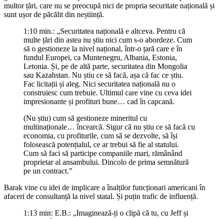
multor țări, care nu se preocupă nici de propria securitate națională și
sunt ușor de păcălit din neștiință.
1:10 min.: „Securitatea națională e altceva. Pentru că
multe țări din astea nu știu nici cum s-o abordeze. Cum
să o gestioneze la nivel național, într-o țară care e în
fundul Europei, ca Muntenegru, Albania, Estonia,
Letonia. Și, pe de altă parte, securitatea din Mongolia
sau Kazahstan. Nu știu ce să facă, așa că fac ce știu.
Fac licitații și aleg. Nici securitatea națională nu o
construiesc cum trebuie. Ultimul care vine cu ceva idei
impresionante și profituri bune… cad în capcană.
(Nu știu) cum să gestioneze mineritul cu
multinaționale… încearcă. Sigur că nu știu ce să facă cu
economia, cu profiturile, cum să se dezvolte, să își
folosească potențialul, ce ar trebui să fie al statului.
Cum să faci să participe companiile mari, rămânând
proprietar al ansambului. Dincolo de prima semnătură
pe un contract.”
Barak vine cu idei de implicare a înalților funcționari americani în
afaceri de consultanță la nivel statal. Și puțin trafic de influență.
1:13 min: E.B.: „Imaginează-ți o clipă că tu, cu Jeff și