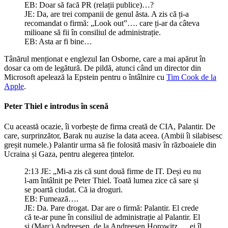
EB: Doar să facă PR (relații publice)…?
JE: Da, are trei companii de genul ăsta. A zis că ți-a
recomandat o firmă: „Look out”…. care ți-ar da câteva
milioane să fii în consiliul de administrație.
EB: Asta ar fi bine…
Tânărul menționat e englezul Ian Osborne, care a mai apărut în
dosar ca om de legătură. De pildă, atunci când un director din
Microsoft apelează la Epstein pentru o întâlnire cu
Tim Cook de la
Apple
.
Peter Thiel e introdus în scenă
Cu această ocazie, îi vorbește de firma creată de CIA, Palantir. De
care, surprinzător, Barak nu auzise la data aceea. (Ambii îi silabisesc
greșit numele.) Palantir urma să fie folosită masiv în războaiele din
Ucraina și Gaza, pentru alegerea țintelor.
2:13 JE: „Mi-a zis că sunt două firme de IT. Deși eu nu
l-am întâlnit pe Peter Thiel. Toată lumea zice că sare și
se poartă ciudat. Că ia droguri.
EB: Fumează….
JE: Da. Pare drogat. Dar are o firmă: Palantir. El crede
că te-ar pune în consiliul de administrație al Palantir. El
și (Marc) Andreesen, de la Andreesen Horowitz…. ei îl