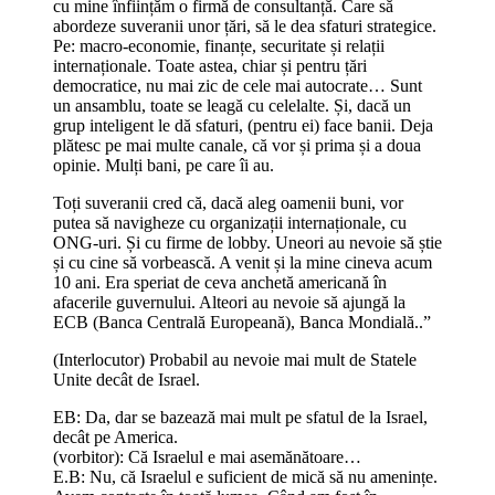
cu mine înființăm o firmă de consultanță. Care să
abordeze suveranii unor țări, să le dea sfaturi strategice.
Pe: macro-economie, finanțe, securitate și relații
internaționale. Toate astea, chiar și pentru țări
democratice, nu mai zic de cele mai autocrate… Sunt
un ansamblu, toate se leagă cu celelalte. Și, dacă un
grup inteligent le dă sfaturi, (pentru ei) face banii. Deja
plătesc pe mai multe canale, că vor și prima și a doua
opinie. Mulți bani, pe care îi au.
Toți suveranii cred că, dacă aleg oamenii buni, vor
putea să navigheze cu organizații internaționale, cu
ONG-uri. Și cu firme de lobby. Uneori au nevoie să știe
și cu cine să vorbească. A venit și la mine cineva acum
10 ani. Era speriat de ceva anchetă americană în
afacerile guvernului. Alteori au nevoie să ajungă la
ECB (Banca Centrală Europeană), Banca Mondială..”
(Interlocutor) Probabil au nevoie mai mult de Statele
Unite decât de Israel.
EB: Da, dar se bazează mai mult pe sfatul de la Israel,
decât pe America.
(vorbitor): Că Israelul e mai asemănătoare…
E.B: Nu, că Israelul e suficient de mică să nu amenințe.