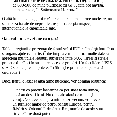
sau chiar rachete de croazieră. Nu dorm. Deja au o forță
de 600-500 de mine plutitoare cu GPS, care pot naviga,
cum s-ar zice, în Strâmtoarea Hormuz.”
O altă ironie a dialogului e că Israelul are demult arme nucleare, nu
semnează tratate de neproliferare și nu acceptă inspecții
internaționale la capacitățile sale.
Qatarul – o televiziune cu o țară
Tabloul regiunii e prezentat de fostul șef al IDF ca împărțit între Iran
și organizațiile islamiste. (Între timp, avem mult mai multe date să
apreciem multiplele legături subterane între SUA, Israel și statele
prietene din Golf în susținerea acestor grupări. Un fost lider al ISIS
și Al Qaeda a preluat puterea în Siria și e primit ca o persoană
onorabilă.)
Dacă Iranul e lăsat să aibă arme nucleare, vor domina regiunea:
„Pentru că practic înseamnă că pot sfida toată lumea,
dacă au destui bani. Nu din cale afară de mulți, și
voință. Vor avea curaj să intimideze vecinii, vor deveni
un furnizor major de petrol pentru Europa, pentru
Răsărit și Orientul Îndepărtat. Regimurile de acolo sunt
strivite între două puteri.