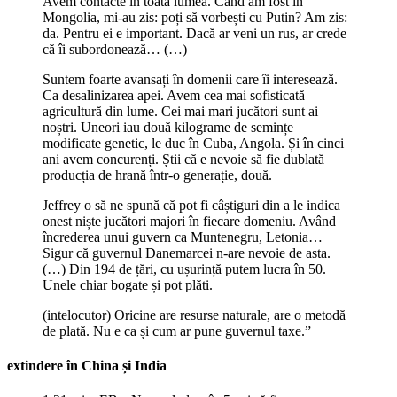
Avem contacte în toată lumea. Când am fost în
Mongolia, mi-au zis: poți să vorbești cu Putin? Am zis:
da. Pentru ei e important. Dacă ar veni un rus, ar crede
că îi subordonează… (…)
Suntem foarte avansați în domenii care îi interesează.
Ca desalinizarea apei. Avem cea mai sofisticată
agricultură din lume. Cei mai mari jucători sunt ai
noștri. Uneori iau două kilograme de semințe
modificate genetic, le duc în Cuba, Angola. Și în cinci
ani avem concurenți. Știi că e nevoie să fie dublată
producția de hrană într-o generație, două.
Jeffrey o să ne spună că pot fi câștiguri din a le indica
onest niște jucători majori în fiecare domeniu. Având
încrederea unui guvern ca Muntenegru, Letonia…
Sigur că guvernul Danemarcei n-are nevoie de asta.
(…) Din 194 de țări, cu ușurință putem lucra în 50.
Unele chiar bogate și pot plăti.
(intelocutor) Oricine are resurse naturale, are o metodă
de plată. Nu e ca și cum ar pune guvernul taxe.”
extindere în China și India