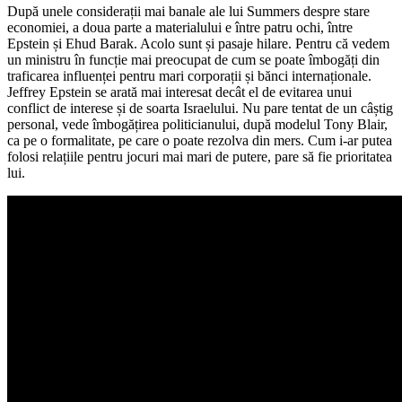
După unele considerații mai banale ale lui Summers despre stare
economiei, a doua parte a materialului e între patru ochi, între
Epstein și Ehud Barak. Acolo sunt și pasaje hilare. Pentru că vedem
un ministru în funcție mai preocupat de cum se poate îmbogăți din
traficarea influenței pentru mari corporații și bănci internaționale.
Jeffrey Epstein se arată mai interesat decât el de evitarea unui
conflict de interese și de soarta Israelului. Nu pare tentat de un câștig
personal, vede îmbogățirea politicianului, după modelul Tony Blair,
ca pe o formalitate, pe care o poate rezolva din mers. Cum i-ar putea
folosi relațiile pentru jocuri mai mari de putere, pare să fie prioritatea
lui.