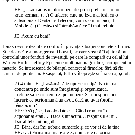
EB: „Ți-am adus un document despre o preluare a unui
grup german. (…) O afacere care nu le-a mai ieșit cu o
subsidiară a Deutsche Telecom, cum s-o numi aici, T
Mobile. (..) Citește-o și întreabă-mă ce îți mai trebuie.
JE: Acum au bani?
Barak devine destul de confuz în privința situației concrete a firmei.
Știe doar că e a unor germani bogați, pe care vrea să îi ajute să preia
controlul unor fonduri de investiții, pe care le compară cu cel al lui
Warren Buffet. Jeffrey Epstein e mult mai pragmatic și competent în
materie. Se interesează de bilanțul concret al firmelor, fără să fie
lămurit de politician. Exasperat, Jeffrey îl oprește și îl ia cu a,b,c-ul:
2:04 min: JE: „Lasă-mă să te opresc o clipă. Nu te mai
concentra pe unde sunt înregistrați și organizarea.
Trebuie să te concentrezi pe numere. Să îmi spui cinci
lucruri: ce performanță au avut, dacă au avut (profit)
până acum?
EB: O să găsești acolo datele… Când eram eu în
acționariat erau…. Dacă sunt acum… răspunsul e: nu.
Dar altfel sunt bogați.
JE: Bine, dar îmi trebuie numerele și ce vor ei de la tine.
EB: (…) Firma mai mare are 3,5 miliarde datorii și