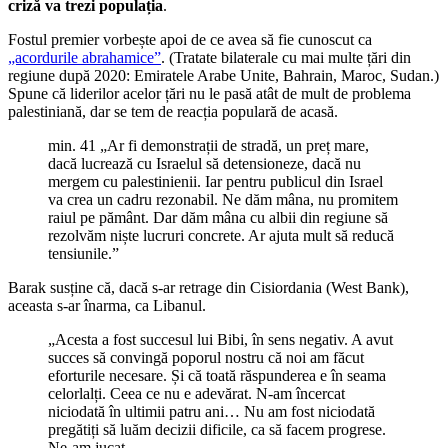
criză va trezi populația
.
Fostul premier vorbește apoi de ce avea să fie cunoscut ca
„acordurile abrahamice”
. (Tratate bilaterale cu mai multe țări din
regiune după 2020: Emiratele Arabe Unite, Bahrain, Maroc, Sudan.)
Spune că liderilor acelor țări nu le pasă atât de mult de problema
palestiniană, dar se tem de reacția populară de acasă.
min. 41 „Ar fi demonstrații de stradă, un preț mare,
dacă lucrează cu Israelul să detensioneze, dacă nu
mergem cu palestinienii. Iar pentru publicul din Israel
va crea un cadru rezonabil. Ne dăm mâna, nu promitem
raiul pe pământ. Dar dăm mâna cu albii din regiune să
rezolvăm niște lucruri concrete. Ar ajuta mult să reducă
tensiunile.”
Barak susține că, dacă s-ar retrage din Cisiordania (West Bank),
aceasta s-ar înarma, ca Libanul.
„Acesta a fost succesul lui Bibi, în sens negativ. A avut
succes să convingă poporul nostru că noi am făcut
eforturile necesare. Și că toată răspunderea e în seama
celorlalți. Ceea ce nu e adevărat. N-am încercat
niciodată în ultimii patru ani… Nu am fost niciodată
pregătiți să luăm decizii dificile, ca să facem progrese.
Ne-am jucat.