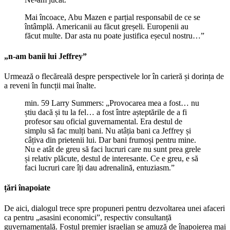
Mai încoace, Abu Mazen e parțial responsabil de ce se
întâmplă. Americanii au făcut greșeli. Europenii au
făcut multe. Dar asta nu poate justifica eșecul nostru…”
„n-am banii lui Jeffrey”
Urmează o flecăreală despre perspectivele lor în carieră și dorința de
a reveni în funcții mai înalte.
min. 59 Larry Summers: „Provocarea mea a fost… nu
știu dacă și tu la fel… a fost între așteptările de a fi
profesor sau oficial guvernamental. Era destul de
simplu să fac mulți bani. Nu atâția bani ca Jeffrey și
câțiva din prietenii lui. Dar bani frumoși pentru mine.
Nu e atât de greu să faci lucruri care nu sunt prea grele
și relativ plăcute, destul de interesante. Ce e greu, e să
faci lucruri care îți dau adrenalină, entuziasm.”
țări înapoiate
De aici, dialogul trece spre propuneri pentru dezvoltarea unei afaceri
ca pentru „asasini economici”, respectiv consultanță
guvernamentală. Fostul premier israelian se amuză de înapoierea mai