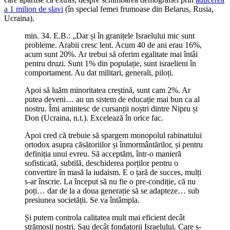
a 1 milion de slavi
(în special femei frumoase din Belarus, Rusia,
Ucraina).
min. 34. E.B.: „Dar și în granițele Israelului mic sunt
probleme. Arabii cresc lent. Acum 40 de ani erau 16%,
acum sunt 20%. Ar trebui să oferim egalitate mai întâi
pentru druzi. Sunt 1% din populație, sunt israelieni în
comportament. Au dat militari, generali, piloți.
Apoi să luăm minoritatea creștină, sunt cam 2%. Ar
putea deveni… au un sistem de educație mai bun ca al
nostru. Îmi amintesc de cursanții noștri dintre Nipru și
Don (Ucraina, n.t.). Excelează în orice fac.
Apoi cred că trebuie să spargem monopolul rabinatului
ortodox asupra căsătoriilor și înmormântărilor, și pentru
definiția unui evreu. Să acceptăm, într-o manieră
sofisticată, subtilă, deschiderea porților pentru o
convertire în masă la iudaism. E o țară de succes, mulți
s-ar înscrie. La început să nu fie o pre-condiție, că nu
poți… dar de la a doua generație să se adapteze… sub
presiunea societății. Se va întâmpla.
Și putem controla calitatea mult mai eficient decât
strămoșii noștri. Sau decât fondatorii Israelului. Care s-