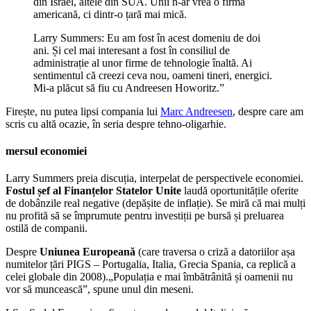
din Israel, altele din SUA. Unii n-ar vrea o firmă
americană, ci dintr-o țară mai mică.
Larry Summers: Eu am fost în acest domeniu de doi
ani. Și cel mai interesant a fost în consiliul de
administrație al unor firme de tehnologie înaltă. Ai
sentimentul că creezi ceva nou, oameni tineri, energici.
Mi-a plăcut să fiu cu Andreesen Howoritz.”
Firește, nu putea lipsi compania lui
Marc Andreesen
, despre care am
scris cu altă ocazie, în seria despre tehno-oligarhie.
mersul economiei
Larry Summers preia discuția, interpelat de perspectivele economiei.
Fostul șef al Finanțelor Statelor Unite
laudă oportunitățile oferite
de dobânzile real negative (depășite de inflație). Se miră că mai mulți
nu profită să se împrumute pentru investiții pe bursă și preluarea
ostilă de companii.
Despre
Uniunea Europeană
(care traversa o criză a datoriilor așa
numitelor țări PIGS – Portugalia, Italia, Grecia Spania, ca replică a
celei globale din 2008).„Populația e mai îmbătrânită și oamenii nu
vor să muncească”, spune unul din meseni.