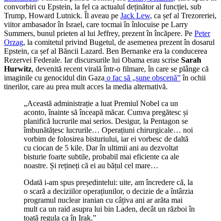
convorbiri cu Epstein, la fel ca actualul deținător al funcției, sub
Trump, Howard Lutnick. Îl aveau pe
Jack Lew
, ca șef al Trezoreriei,
viitor ambasador în Israel, care tocmai în înlocuise pe Larry
Summers, bunul prieten al lui Jeffrey, prezent în încăpere. Pe
Peter
Orzag
, la comitetul privind Bugetul, de asemenea prezent în dosarul
Epstein, ca șef al Băncii Lazard. Ben Bernanke era la conducerea
Rezervei Federale. Iar discursurile lui Obama erau scrise
Sarah
Hurwitz
, devenită recent virală într-o filmare, în care se plânge că
imaginile cu genocidul din Gaza
o fac să „sune obscenă”
în ochii
tinerilor, care au prea mult acces la media alternativă.
„Această administrație a luat Premiul Nobel ca un
aconto, înainte să înceapă măcar. Cumva pregătesc și
planifică lucrurile mai serios. Desigur, la Pentagon se
îmbunătățesc lucrurile… Operațiuni chirurgicale… noi
vorbim de folosirea bisturiului, iar ei vorbesc de daltă
cu ciocan de 5 kile. Dar în ultimii ani au dezvoltat
bisturie foarte subtile, probabil mai eficiente ca ale
noastre. Și rețineți că ei au bățul cel mare…
Odată i-am spus președintelui: uite, am încredere că, la
o scară a deciziilor operațiunilor, o decizie de a întârzia
programul nuclear iranian cu câțiva ani ar arăta mai
mult ca un raid asupra lui bin Laden, decât un război în
toată regula ca în Irak.”