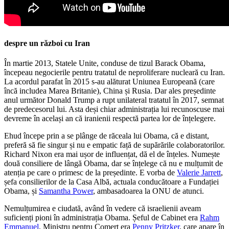
despre un război cu Iran
În martie 2013, Statele Unite, conduse de tizul Barack Obama,
începeau negocierile pentru tratatul de neproliferare nucleară cu Iran.
La acordul parafat în 2015 s-au alăturat Uniunea Europeană (care
încă includea Marea Britanie), China și Rusia. Dar ales președinte
anul următor Donald Trump a rupt unilateral tratatul în 2017, semnat
de predecesorul lui. Asta deși chiar administrația lui recunoscuse mai
devreme în același an că iranienii respectă partea lor de înțelegere.
Ehud începe prin a se plânge de răceala lui Obama, că e distant,
preferă să fie singur și nu e empatic față de supărările colaboratorilor.
Richard Nixon era mai ușor de influențat, dă el de înțeles. Numește
două consiliere de lângă Obama, dar se înțelege că nu e mulțumit de
atenția pe care o primesc de la președinte. E vorba de
Valerie Jarrett
,
șefa consilierilor de la Casa Albă, actuala conducătoare a Fundației
Obama, și
Samantha Power
, ambasadoarea la ONU de atunci.
Nemulțumirea e ciudată, având în vedere că israelienii aveam
suficienți pioni în administrația Obama. Șeful de Cabinet era
Rahm
Emmanuel
. Ministru pentru Comerț era
Penny Pritzker
, care apare în