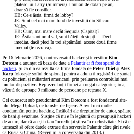
plătesc lui Larry (Summers) 1 milion de dolari pe an,
doar să fie consilier.
EB: Ce-s ăștia, firmă de lobby?
JE: Sunt cel mai mare fond de investiții din Silicon
Valley.
EB: Cum, mai mare decât Sequoia (Capital)?
JE: Ăștia sunt noul val, sunt băieții deștepți…. Deci
imediat, dacă pleci în trei săptămâni, aceste două firme
imediat (te rezolvă).
Pe 16 februarie 2026, controversatul hacker și investitor
Kim
Dotcom
a anunțat că baza de date a
Palantir ar fi fost spartă de
hackeri
. Și că din ea rezultă că firma fondată de
Peter Thiel
și
Alex
Karp
folosește softul de spionaj pentru a aduna înregistrări de șantaj
cu politicieni și miliardari americani, prin preluarea controlului mai
multor dispozitive. Reprezentanții firmei au negat categoric știrea,
văzută de aproape 9 milioane de persoane pe rețeaua X.
Cel cunoscut sub pseudonimul Kim Dotcom a fost fondatorul site-
ului Mega Upload, de transfer de fișiere. A avut mai multe
condamnări pentru hacking, încălcări ale drepturilor de autor, spălare
de bani și evaziune. Susține că nu e în legătură cu presupușii hackeri
de acum, dar că aceștia i-au încredințat știrea în exclusivitate. Și că ei
urmează să ofere datele extrase din serverele Palantir către țări rivale,
ca Rusia și China. (Revenim la conversația din 2013.)