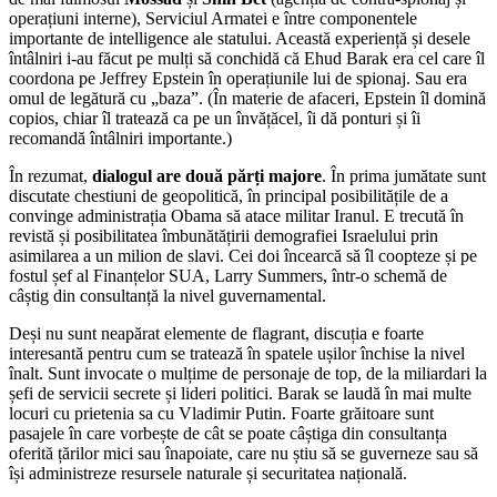
operațiuni interne), Serviciul Armatei e între componentele
importante de intelligence ale statului. Această experiență și desele
întâlniri i-au făcut pe mulți să conchidă că Ehud Barak era cel care îl
coordona pe Jeffrey Epstein în operațiunile lui de spionaj. Sau era
omul de legătură cu „baza”. (În materie de afaceri, Epstein îl domină
copios, chiar îl tratează ca pe un învățăcel, îi dă ponturi și îi
recomandă întâlniri importante.)
În rezumat,
dialogul are două părți majore
. În prima jumătate sunt
discutate chestiuni de geopolitică, în principal posibilitățile de a
convinge administrația Obama să atace militar Iranul. E trecută în
revistă și posibilitatea îmbunătățirii demografiei Israelului prin
asimilarea a un milion de slavi. Cei doi încearcă să îl coopteze și pe
fostul șef al Finanțelor SUA, Larry Summers, într-o schemă de
câștig din consultanță la nivel guvernamental.
Deși nu sunt neapărat elemente de flagrant, discuția e foarte
interesantă pentru cum se tratează în spatele ușilor închise la nivel
înalt. Sunt invocate o mulțime de personaje de top, de la miliardari la
șefi de servicii secrete și lideri politici. Barak se laudă în mai multe
locuri cu prietenia sa cu Vladimir Putin. Foarte grăitoare sunt
pasajele în care vorbește de cât se poate câștiga din consultanța
oferită țărilor mici sau înapoiate, care nu știu să se guverneze sau să
își administreze resursele naturale și securitatea națională.