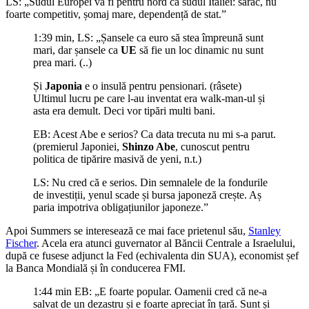
LS: „Sudul Europei va fi pentru nord ca sudul Italiei: sărac, nu
foarte competitiv, șomaj mare, dependență de stat.”
1:39 min, LS: „Șansele ca euro să stea împreună sunt
mari, dar șansele ca
UE
să fie un loc dinamic nu sunt
prea mari. (..)
Și
Japonia
e o insulă pentru pensionari. (râsete)
Ultimul lucru pe care l-au inventat era walk-man-ul și
asta era demult. Deci vor tipări multi bani.
EB: Acest Abe e serios? Ca data trecuta nu mi s-a parut.
(premierul Japoniei,
Shinzo Abe
, cunoscut pentru
politica de tipărire masivă de yeni, n.t.)
LS: Nu cred că e serios. Din semnalele de la fondurile
de investiții, yenul scade și bursa japoneză crește. Aș
paria impotriva obligațiunilor japoneze.”
Apoi Summers se interesează ce mai face prietenul său,
Stanley
Fischer
. Acela era atunci guvernator al Băncii Centrale a Israelului,
după ce fusese adjunct la Fed (echivalenta din SUA), economist șef
la Banca Mondială și în conducerea FMI.
1:44 min EB: „E foarte popular. Oamenii cred că ne-a
salvat de un dezastru și e foarte apreciat în țară. Sunt și