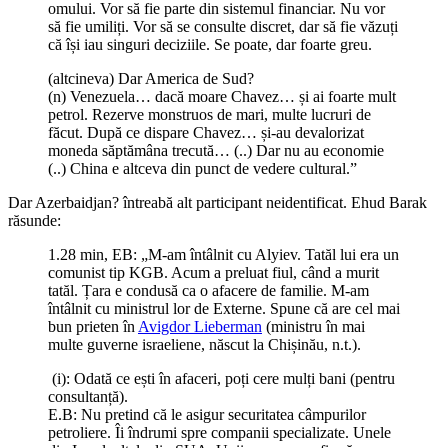
omului. Vor să fie parte din sistemul financiar. Nu vor
să fie umiliți. Vor să se consulte discret, dar să fie văzuți
că își iau singuri deciziile. Se poate, dar foarte greu.
(altcineva) Dar America de Sud?
(n) Venezuela… dacă moare Chavez… și ai foarte mult
petrol. Rezerve monstruos de mari, multe lucruri de
făcut. După ce dispare Chavez… și-au devalorizat
moneda săptămâna trecută… (..) Dar nu au economie
(..) China e altceva din punct de vedere cultural.”
Dar Azerbaidjan? întreabă alt participant neidentificat. Ehud Barak
răsunde:
1.28 min, EB: „M-am întâlnit cu Alyiev. Tatăl lui era un
comunist tip KGB. Acum a preluat fiul, când a murit
tatăl. Țara e condusă ca o afacere de familie. M-am
întâlnit cu ministrul lor de Externe. Spune că are cel mai
bun prieten în
Avigdor Lieberman
(ministru în mai
multe guverne israeliene, născut la Chișinău, n.t.).
(i): Odată ce ești în afaceri, poți cere mulți bani (pentru
consultanță).
E.B: Nu pretind că le asigur securitatea câmpurilor
petroliere. Îi îndrumi spre companii specializate. Unele