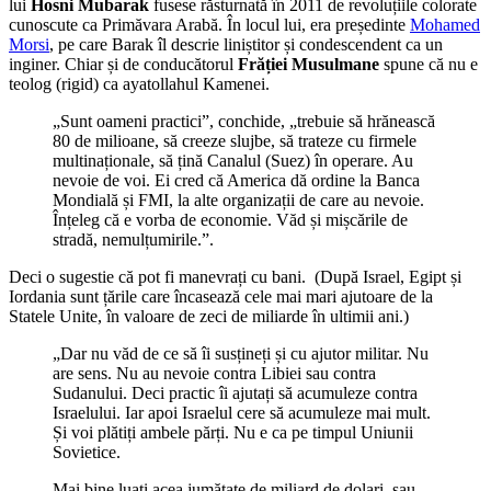
lui
Hosni Mubarak
fusese răsturnată în 2011 de revoluțiile colorate
cunoscute ca Primăvara Arabă. În locul lui, era președinte
Mohamed
Morsi
, pe care Barak îl descrie liniștitor și condescendent ca un
inginer. Chiar și de conducătorul
Frăției Musulmane
spune că nu e
teolog (rigid) ca ayatollahul Kamenei.
„Sunt oameni practici”, conchide, „trebuie să hrănească
80 de milioane, să creeze slujbe, să trateze cu firmele
multinaționale, să țină Canalul (Suez) în operare. Au
nevoie de voi. Ei cred că America dă ordine la Banca
Mondială și FMI, la alte organizații de care au nevoie.
Înțeleg că e vorba de economie. Văd și mișcările de
stradă, nemulțumirile.”.
Deci o sugestie că pot fi manevrați cu bani. (După Israel, Egipt și
Iordania sunt țările care încasează cele mai mari ajutoare de la
Statele Unite, în valoare de zeci de miliarde în ultimii ani.)
„Dar nu văd de ce să îi susțineți și cu ajutor militar. Nu
are sens. Nu au nevoie contra Libiei sau contra
Sudanului. Deci practic îi ajutați să acumuleze contra
Israelului. Iar apoi Israelul cere să acumuleze mai mult.
Și voi plătiți ambele părți. Nu e ca pe timpul Uniunii
Sovietice.
Mai bine luați acea jumătate de miliard de dolari, sau