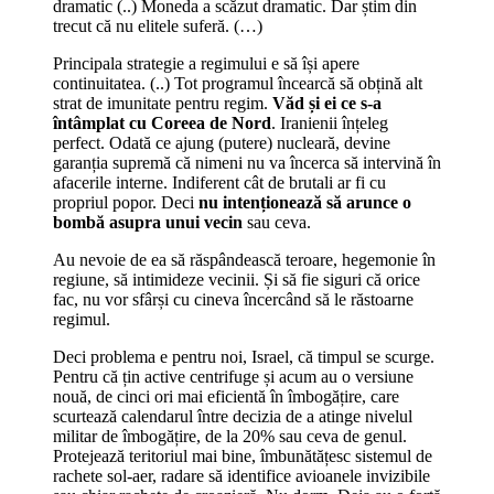
dramatic (..) Moneda a scăzut dramatic. Dar știm din
trecut că nu elitele suferă. (…)
Principala strategie a regimului e să își apere
continuitatea. (..) Tot programul încearcă să obțină alt
strat de imunitate pentru regim.
Văd și ei ce s-a
întâmplat cu Coreea de Nord
. Iranienii înțeleg
perfect. Odată ce ajung (putere) nucleară, devine
garanția supremă că nimeni nu va încerca să intervină în
afacerile interne. Indiferent cât de brutali ar fi cu
propriul popor. Deci
nu intenționează să arunce o
bombă asupra unui vecin
sau ceva.
Au nevoie de ea să răspândească teroare, hegemonie în
regiune, să intimideze vecinii. Și să fie siguri că orice
fac, nu vor sfârși cu cineva încercând să le răstoarne
regimul.
Deci problema e pentru noi, Israel, că timpul se scurge.
Pentru că țin active centrifuge și acum au o versiune
nouă, de cinci ori mai eficientă în îmbogățire, care
scurtează calendarul între decizia de a atinge nivelul
militar de îmbogățire, de la 20% sau ceva de genul.
Protejează teritoriul mai bine, îmbunătățesc sistemul de
rachete sol-aer, radare să identifice avioanele invizibile