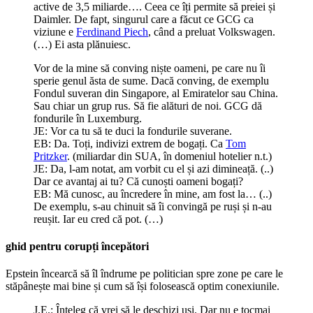
active de 3,5 miliarde…. Ceea ce îți permite să preiei și
Daimler. De fapt, singurul care a făcut ce GCG ca
viziune e
Ferdinand Piech
, când a preluat Volkswagen.
(…) Ei asta plănuiesc.
Vor de la mine să conving niște oameni, pe care nu îi
sperie genul ăsta de sume. Dacă conving, de exemplu
Fondul suveran din Singapore, al Emiratelor sau China.
Sau chiar un grup rus. Să fie alături de noi. GCG dă
fondurile în Luxemburg.
JE: Vor ca tu să te duci la fondurile suverane.
EB: Da. Toți, indivizi extrem de bogați. Ca
Tom
Pritzker
. (miliardar din SUA, în domeniul hotelier n.t.)
JE: Da, l-am notat, am vorbit cu el și azi dimineață. (..)
Dar ce avantaj ai tu? Că cunoști oameni bogați?
EB: Mă cunosc, au încredere în mine, am fost la… (..)
De exemplu, s-au chinuit să îi convingă pe ruși și n-au
reușit. Iar eu cred că pot. (…)
ghid pentru corupți începători
Epstein încearcă să îl îndrume pe politician spre zone pe care le
stăpânește mai bine și cum să își folosească optim conexiunile.
J.E.: Înțeleg că vrei să le deschizi uși. Dar nu e tocmai