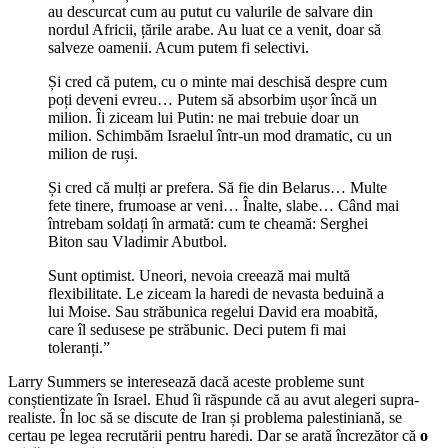
au descurcat cum au putut cu valurile de salvare din
nordul Africii, țările arabe. Au luat ce a venit, doar să
salveze oamenii. Acum putem fi selectivi.
Și cred că putem, cu o minte mai deschisă despre cum
poți deveni evreu… Putem să absorbim ușor încă un
milion. Îi ziceam lui Putin: ne mai trebuie doar un
milion. Schimbăm Israelul într-un mod dramatic, cu un
milion de ruși.
Și cred că mulți ar prefera. Să fie din Belarus… Multe
fete tinere, frumoase ar veni… Înalte, slabe… Când mai
întrebam soldați în armată: cum te cheamă: Serghei
Biton sau Vladimir Abutbol.
Sunt optimist. Uneori, nevoia creează mai multă
flexibilitate. Le ziceam la haredi de nevasta beduină a
lui Moise. Sau străbunica regelui David era moabită,
care îl sedusese pe străbunic. Deci putem fi mai
toleranți.”
Larry Summers se interesează dacă aceste probleme sunt
conștientizate în Israel. Ehud îi răspunde că au avut alegeri supra-
realiste. În loc să se discute de Iran și problema palestiniană, se
certau pe legea recrutării pentru haredi. Dar se arată încrezător că
o