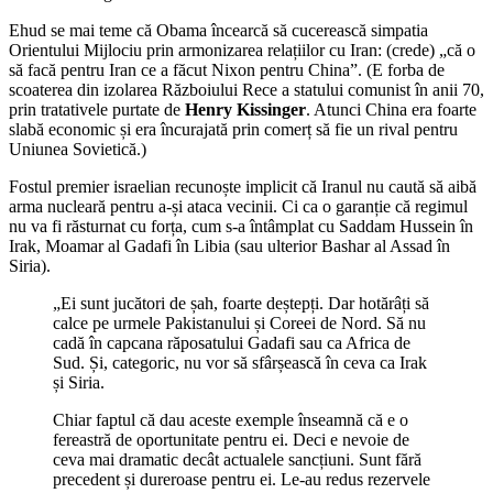
Ehud se mai teme că Obama încearcă să cucerească simpatia
Orientului Mijlociu prin armonizarea relațiilor cu Iran: (crede) „că o
să facă pentru Iran ce a făcut Nixon pentru China”. (E forba de
scoaterea din izolarea Războiului Rece a statului comunist în anii 70,
prin tratativele purtate de
Henry Kissinger
. Atunci China era foarte
slabă economic și era încurajată prin comerț să fie un rival pentru
Uniunea Sovietică.)
Fostul premier israelian recunoște implicit că Iranul nu caută să aibă
arma nucleară pentru a-și ataca vecinii. Ci ca o garanție că regimul
nu va fi răsturnat cu forța, cum s-a întâmplat cu Saddam Hussein în
Irak, Moamar al Gadafi în Libia (sau ulterior Bashar al Assad în
Siria).
„Ei sunt jucători de șah, foarte deștepți. Dar hotărâți să
calce pe urmele Pakistanului și Coreei de Nord. Să nu
cadă în capcana răposatului Gadafi sau ca Africa de
Sud. Și, categoric, nu vor să sfârșească în ceva ca Irak
și Siria.
Chiar faptul că dau aceste exemple înseamnă că e o
fereastră de oportunitate pentru ei. Deci e nevoie de
ceva mai dramatic decât actualele sancțiuni. Sunt fără
precedent și dureroase pentru ei. Le-au redus rezervele