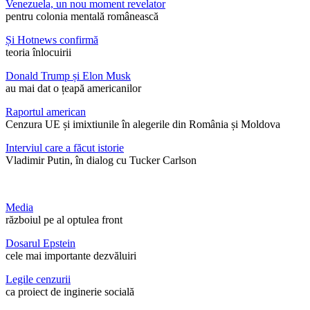
Venezuela, un nou moment revelator
pentru colonia mentală românească
Și Hotnews confirmă
teoria înlocuirii
Donald Trump și Elon Musk
au mai dat o țeapă americanilor
Raportul american
Cenzura UE și imixtiunile în alegerile din România și Moldova
Interviul care a făcut istorie
Vladimir Putin, în dialog cu Tucker Carlson
Media
războiul pe al optulea front
Dosarul Epstein
cele mai importante dezvăluiri
Legile cenzurii
ca proiect de inginerie socială