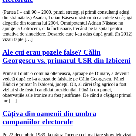
(Partea I – anii 90 – 2000, primii strategi și primii consultanți aduși
din străinătate.) Așadar, Traian Băsescu răstoarnă calculele și câștigă
alegerile din toamna lui 2004. Omnipotentul Adrian Năstase nu
ajunge la Cotroceni, ci la închisoare, trecând pe la spital pentru
tentativa de sinucidere. Dosarele care l-au adus după gratii (în 2012)
vizau fapte […]
Ale cui erau pozele false? Călin
Georgescu vs. primarul USR din Izbiceni
Primarul dintr-o comună oltenească, aproape de Dunăre, a devenit
vedetă după ce l-a acuzat de falsitate pe Călin Georgescu. Fănel
Bădici e primar în Izbiceni, județul Olt, al cărei târg agricol a fost
vizitat și de fostul candidat prezidențial. Până la un punct,
observațiile sale ironice au fost justificate. De când a câștigat primul
tur […]
Câțiva din oamenii din umbra
campaniilor electorale
Pe 22 decembrie 1989, la prânz, începea cel mai tare show televizat.