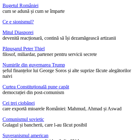
Bugetul României
cum se adună și cum se împarte
Ce e sionismul?
Mitul Diasporei
devenită reacționară, contină să își dezamăgească artizanii
Păpușarul Peter Thiel
filosof, miliardar, partener pentru servicii secrete
Numirile din guvernarea Trump
șeful finanțelor lui George Soros și alte suprize făcute alegătorilor
naivi
Curtea Constituțională pune capăt
democrației din post-comunism
Cei trei ciobănei
care exportă mioarele României: Mahmud, Ahmad și Aswad
Comunismul sovietic
Gulagul și bancherii, care l-au făcut posibil
Suveranismul american