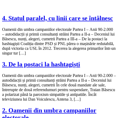
4. Statul paralel, cu linii care se întâlnesc
Oamenii din umbra campaniilor electorale Partea I – Anii 90-2.000
– autodidacții și primii consultanți străini Partea a II-a – Deceniul lui
Băsescu, nunți, alegeri, cumetrii Partea a III-a – De la postaci la
hashtagiști Coaliția dintre PSD și PNL părea o mașinărie redutabilă,
după victoria ca USL în 2012. Trecerea la alegerea primarilor într-un
singur tur […]
3. De la postaci la hashtagiști
Oamenii din umbra campaniilor electorale Partea I – Anii 90-2.000 –
autodidacții și primii consultanți străini Partea a II-a – Deceniul lui
Băsescu, nunți, alegeri, cumetrii În cele două mandate ale sale,
întrerupte de două referendumuri pentru suspendare, Traian Băsescu
a polarizat până la paroxism simpatiile și antipatiile. Încât
televiziunea lui Dan Voiculescu, Antena 3, […]
2. Oamenii din umbra campaniilor
electorale