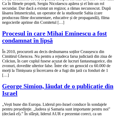
Ca în filmele proprii, Sergiu Nicolaescu apărea și el într-un rol
secundar. Dar dacă a existat un regizor, a rămas necunoscut. După
lăsarea întunericului, un operator de la studiourile Sahia (care
produceau filme documentare, educative și de propagandă), filma
negocierile aprinse din Comitetul […]
Procesul în care Mihai Eminescu a fost
condamnat în lipsă
În 2010, procurorii au decis deshumarea soților Ceaușescu din
Cimitirul Ghencea. Nu pentru a rejudeca farsa judiciară din ziua de
Crăciun, în care cuplul fusese acuzat de lucruri fantasmagorice, din
zvonuri, dovedite ulterior false. Între ele: un genocid cu 60.000 de
morți la Timișoara și încercarea de a fugi din țară cu fonduri de 1
[…]
George Simion, lăudat de o publicație din
Israel
„Vești bune din Europa. Liderul pro-Israel conduce în sondajele
pentru președinție. „Iudeea și Samaria sunt importante pentru noi”
(declară el).” În sfârșit, liderul AUR e prezentat corect, ca un