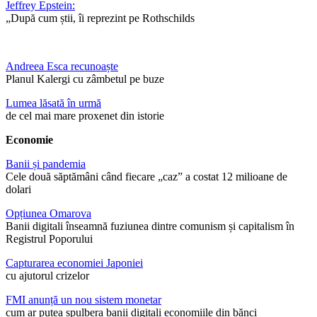
Jeffrey Epstein:
„După cum știi, îi reprezint pe Rothschilds
Andreea Esca recunoaște
Planul Kalergi cu zâmbetul pe buze
Lumea lăsată în urmă
de cel mai mare proxenet din istorie
Economie
Banii și pandemia
Cele două săptămâni când fiecare „caz” a costat 12 milioane de
dolari
Opțiunea Omarova
Banii digitali înseamnă fuziunea dintre comunism și capitalism în
Registrul Poporului
Capturarea economiei Japoniei
cu ajutorul crizelor
FMI anunță un nou sistem monetar
cum ar putea spulbera banii digitali economiile din bănci