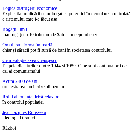
Logica distrugerii economice
Explicația implicării celor bogați și puternici în demolarea controlată
a sistemului care i-a făcut așa
Bogații lumii
mai bogați cu 10 trilioane de $ de la începutul crizei
Omul transformat în marfă
chiar și săracii pot fi sursă de bani în societatea controlului
Ce ideologie avea Ceaușescu
Etapele dictaturilor dintre 1944 și 1989. Cine sunt continuatorii de
azi ai comunismului
Acum 2400 de ani
orchestrarea unei crize alimentare
Rolul alternanței frică relaxare
în controlul populației
Jean Jacques Rousseau
ideolog al tiraniei
Război