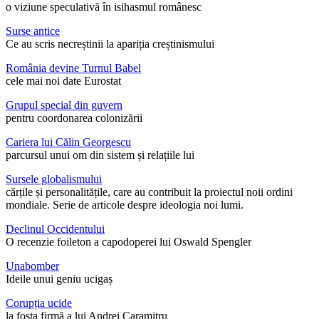
o viziune speculativă în isihasmul românesc
Surse antice
Ce au scris necreștinii la apariția creștinismului
România devine Turnul Babel
cele mai noi date Eurostat
Grupul special din guvern
pentru coordonarea colonizării
Cariera lui Călin Georgescu
parcursul unui om din sistem și relațiile lui
Sursele globalismului
cărțile și personalitățile, care au contribuit la proiectul noii ordini
mondiale. Serie de articole despre ideologia noi lumi.
Declinul Occidentului
O recenzie foileton a capodoperei lui Oswald Spengler
Unabomber
Ideile unui geniu ucigaș
Corupția ucide
la fosta firmă a lui Andrei Caramitru