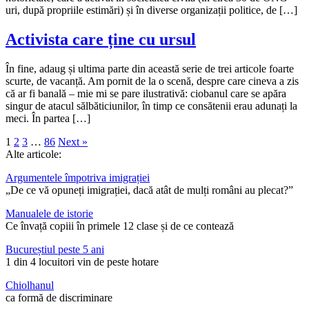
uri, după propriile estimări) și în diverse organizații politice, de […]
Activista care ține cu ursul
În fine, adaug și ultima parte din această serie de trei articole foarte
scurte, de vacanță. Am pornit de la o scenă, despre care cineva a zis
că ar fi banală – mie mi se pare ilustrativă: ciobanul care se apăra
singur de atacul sălbăticiunilor, în timp ce consătenii erau adunați la
meci. În partea […]
1
2
3
…
86
Next »
Alte articole:
Argumentele împotriva imigrației
„De ce vă opuneți imigrației, dacă atât de mulți români au plecat?”
Manualele de istorie
Ce învață copiii în primele 12 clase și de ce contează
Bucureștiul peste 5 ani
1 din 4 locuitori vin de peste hotare
Chiolhanul
ca formă de discriminare