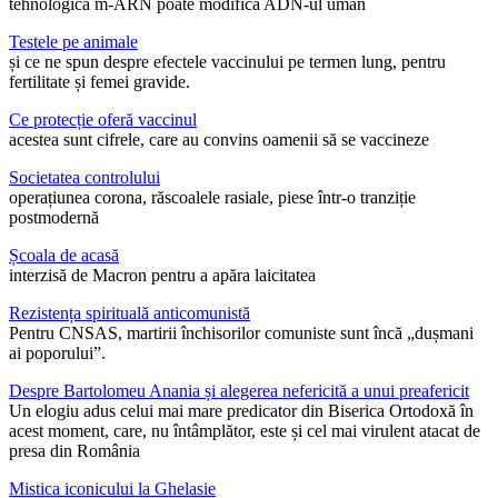
tehnologica m-ARN poate modifica ADN-ul uman
Testele pe animale
și ce ne spun despre efectele vaccinului pe termen lung, pentru
fertilitate și femei gravide.
Ce protecție oferă vaccinul
acestea sunt cifrele, care au convins oamenii să se vaccineze
Societatea controlului
operațiunea corona, răscoalele rasiale, piese într-o tranziție
postmodernă
Școala de acasă
interzisă de Macron pentru a apăra laicitatea
Rezistența spirituală anticomunistă
Pentru CNSAS, martirii închisorilor comuniste sunt încă „dușmani
ai poporului”.
Despre Bartolomeu Anania și alegerea nefericită a unui preafericit
Un elogiu adus celui mai mare predicator din Biserica Ortodoxă în
acest moment, care, nu întâmplător, este și cel mai virulent atacat de
presa din România
Mistica iconicului la Ghelasie