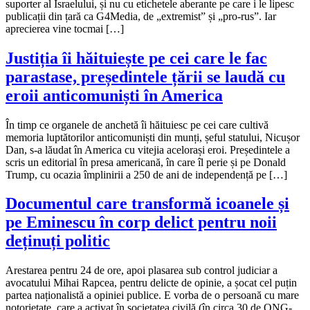
suporter al Israelului, și nu cu etichetele aberante pe care i le lipesc
publicații din țară ca G4Media, de „extremist” și „pro-rus”. Iar
aprecierea vine tocmai […]
Justiția îi hăituiește pe cei care le fac
parastase, președintele țării se laudă cu
eroii anticomuniști în America
În timp ce organele de anchetă îi hăituiesc pe cei care cultivă
memoria luptătorilor anticomuniști din munți, șeful statului, Nicușor
Dan, s-a lăudat în America cu vitejia acelorași eroi. Președintele a
scris un editorial în presa americană, în care îl perie și pe Donald
Trump, cu ocazia împlinirii a 250 de ani de independență pe […]
Documentul care transformă icoanele și
pe Eminescu în corp delict pentru noii
deținuți politic
Arestarea pentru 24 de ore, apoi plasarea sub control judiciar a
avocatului Mihai Rapcea, pentru delicte de opinie, a șocat cel puțin
partea naționalistă a opiniei publice. E vorba de o persoană cu mare
notorietate, care a activat în societatea civilă (în circa 30 de ONG-