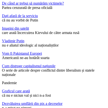
De când ar trebui să numărăm victimele?
Partea cenzurată de presa oficială
Dați afară de la serviciu
că nu au vorbit de Putin
Imagini din satelit
care arată încercuirea Kievului de către armata rusă
Vladimir Putin
nu e aliatul ideologic al naționaliștilor
Vom fi Pakistanul Europei
Americanii ne-au hotărât soarta
Cum distruge capitalismul națiunile
O serie de articole despre conflictul dintre liberalism și statele
naționale
Pandemie
Graficul care arată
că nu e niciun val și nici n-a fost
Dezvăluirea umflării din pix a deceselor
n-a mirat pe nimeni