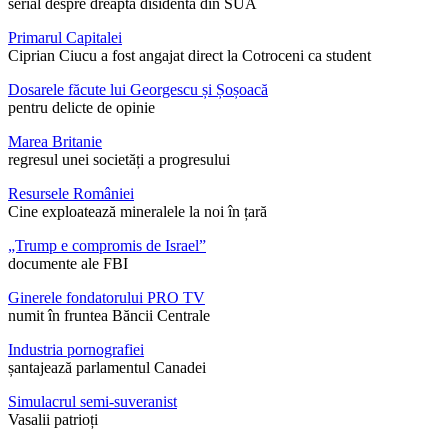
serial despre dreapta disidentă din SUA
Primarul Capitalei
Ciprian Ciucu a fost angajat direct la Cotroceni ca student
Dosarele făcute lui Georgescu și Șoșoacă
pentru delicte de opinie
Marea Britanie
regresul unei societăți a progresului
Resursele României
Cine exploatează mineralele la noi în țară
„Trump e compromis de Israel”
documente ale FBI
Ginerele fondatorului PRO TV
numit în fruntea Băncii Centrale
Industria pornografiei
șantajează parlamentul Canadei
Simulacrul semi-suveranist
Vasalii patrioți