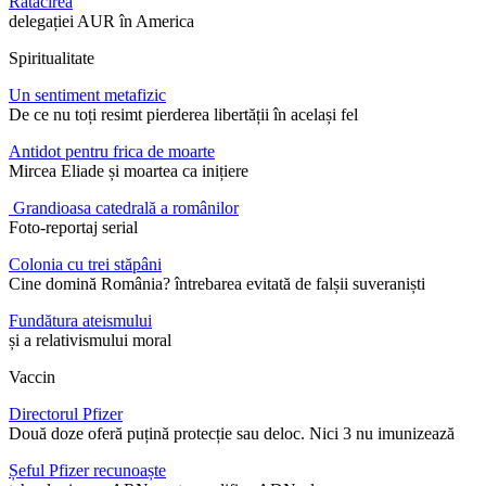
Rătăcirea
delegației AUR în America
Spiritualitate
Un sentiment metafizic
De ce nu toți resimt pierderea libertății în același fel
Antidot pentru frica de moarte
Mircea Eliade și moartea ca inițiere
Grandioasa catedrală a românilor
Foto-reportaj serial
Colonia cu trei stăpâni
Cine domină România? întrebarea evitată de falșii suveraniști
Fundătura ateismului
și a relativismului moral
Vaccin
Directorul Pfizer
Două doze oferă puțină protecție sau deloc. Nici 3 nu imunizează
Șeful Pfizer recunoaște