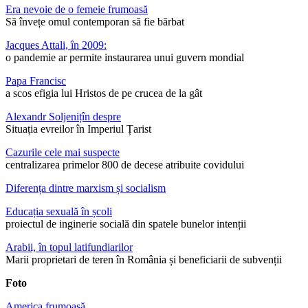
Era nevoie de o femeie frumoasă
Să învețe omul contemporan să fie bărbat
Jacques Attali, în 2009:
o pandemie ar permite instaurarea unui guvern mondial
Papa Francisc
a scos efigia lui Hristos de pe crucea de la gât
Alexandr Soljenițîn despre
Situația evreilor în Imperiul Țarist
Cazurile cele mai suspecte
centralizarea primelor 800 de decese atribuite covidului
Diferența dintre marxism și socialism
Educația sexuală în școli
proiectul de inginerie socială din spatele bunelor intenții
Arabii, în topul latifundiarilor
Marii proprietari de teren în România și beneficiarii de subvenții
Foto
America frumoasă