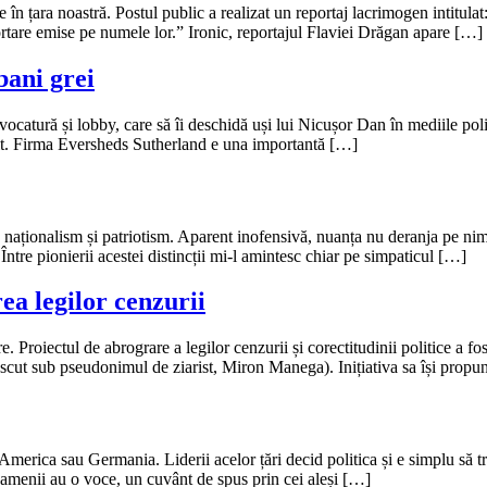
 în țara noastră. Postul public a realizat un reportaj lacrimogen intitul
rtare emise pe numele lor.” Ironic, reportajul Flaviei Drăgan apare […]
bani grei
vocatură și lobby, care să îi deschidă uși lui Nicușor Dan în mediile pol
ungit. Firma Eversheds Sutherland e una importantă […]
tre naționalism și patriotism. Aparent inofensivă, nuanța nu deranja pe n
Între pionierii acestei distincții mi-l amintesc chiar pe simpaticul […]
ea legilor cenzurii
re. Proiectul de abrograre a legilor cenzurii și corectitudinii politice a f
scut sub pseudonimul de ziarist, Miron Manega). Inițiativa sa își propun
America sau Germania. Liderii acelor țări decid politica și e simplu să t
 oamenii au o voce, un cuvânt de spus prin cei aleși […]