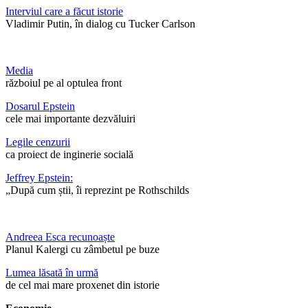
Interviul care a făcut istorie
Vladimir Putin, în dialog cu Tucker Carlson
Media
războiul pe al optulea front
Dosarul Epstein
cele mai importante dezvăluiri
Legile cenzurii
ca proiect de inginerie socială
Jeffrey Epstein:
„După cum știi, îi reprezint pe Rothschilds
Andreea Esca recunoaște
Planul Kalergi cu zâmbetul pe buze
Lumea lăsată în urmă
de cel mai mare proxenet din istorie