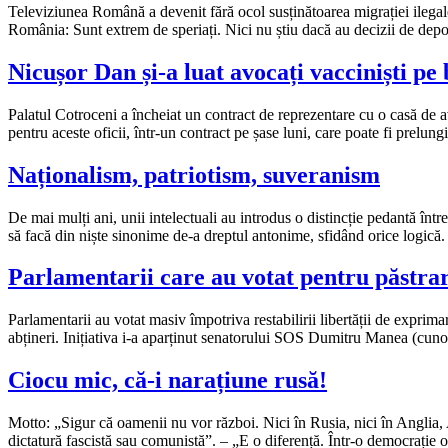
Televiziunea Română a devenit fără ocol susținătoarea migrației ilegale
România: Sunt extrem de speriați. Nici nu știu dacă au decizii de depo
Nicușor Dan și-a luat avocați vacciniști pe 
Palatul Cotroceni a încheiat un contract de reprezentare cu o casă de a
pentru aceste oficii, într-un contract pe șase luni, care poate fi prel
Naționalism, patriotism, suveranism
De mai mulți ani, unii intelectuali au introdus o distincție pedantă în
să facă din niște sinonime de-a dreptul antonime, sfidând orice logică. 
Parlamentarii care au votat pentru păstrar
Parlamentarii au votat masiv împotriva restabilirii libertății de exprima
abțineri. Inițiativa i-a aparținut senatorului SOS Dumitru Manea (cuno
Ciocu mic, că-i narațiune rusă!
Motto: „Sigur că oamenii nu vor război. Nici în Rusia, nici în Anglia, 
dictatură fascistă sau comunistă”. – „E o diferență. Într-o democrație