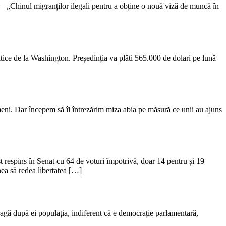
at: „Chinul migranților ilegali pentru a obține o nouă viză de muncă în
itice de la Washington. Președinția va plăti 565.000 de dolari pe lună
imeni. Dar începem să îi întrezărim miza abia pe măsură ce unii au ajuns
ost respins în Senat cu 64 de voturi împotrivă, doar 14 pentru și 19
ea să redea libertatea […]
ragă după ei populația, indiferent că e democrație parlamentară,