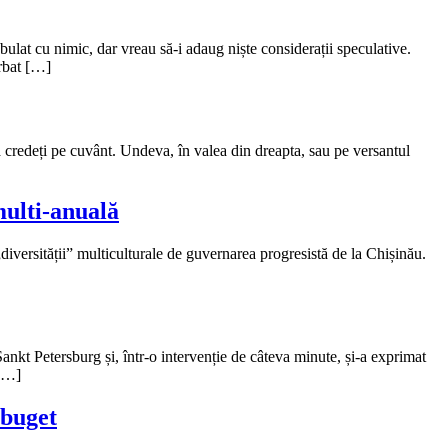
bulat cu nimic, dar vreau să-i adaug niște considerații speculative.
ărbat […]
mă credeți pe cuvânt. Undeva, în valea din dreapta, sau pe versantul
multi-anuală
versității” multiculturale de guvernarea progresistă de la Chișinău.
nkt Petersburg și, într-o intervenție de câteva minute, și-a exprimat
 […]
 buget