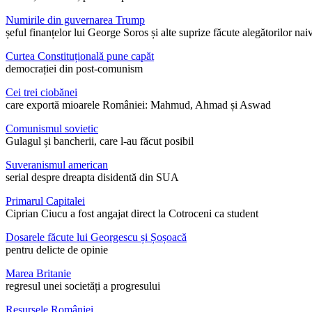
Numirile din guvernarea Trump
șeful finanțelor lui George Soros și alte suprize făcute alegătorilor nai
Curtea Constituțională pune capăt
democrației din post-comunism
Cei trei ciobănei
care exportă mioarele României: Mahmud, Ahmad și Aswad
Comunismul sovietic
Gulagul și bancherii, care l-au făcut posibil
Suveranismul american
serial despre dreapta disidentă din SUA
Primarul Capitalei
Ciprian Ciucu a fost angajat direct la Cotroceni ca student
Dosarele făcute lui Georgescu și Șoșoacă
pentru delicte de opinie
Marea Britanie
regresul unei societăți a progresului
Resursele României