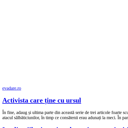
evadare.ro
Activista care ține cu ursul
În fine, adaug și ultima parte din această serie de trei articole foarte 
atacul sălbăticiunilor, în timp ce consătenii erau adunați la meci. În pa