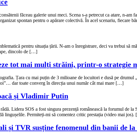
ice
consătenii făceau galerie unui meci. Scena s-a petrecut ca atare, n-am fa
 organizat spontan pentru o apărare colectivă. În acel scenariu, fiecare b
mblematică pentru situația țării. N-am o înregistrare, deci va trebui să 
oape, dincolo de […]
e tot mai mulți străini, printr-o strategie 
fia. Țara cu mai puțin de 3 milioane de locuitori e dusă pe drumul „di
ăzboi”… dar toate converg în direcția unui număr cât mai mare […]
oacă și Vladimir Putin
 râdă. Lidera SOS a fost singura prezență românească la forumul de la Sa
dă lingușelile. Permiteți-mi să comentez critic prestația (video mai jos).
li și TVR susține fenomenul din banii de la