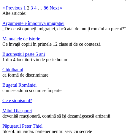
« Previous
1
2
3
4
…
86
Next »
Alte articole:
Argumentele împotriva imigrației
„De ce vă opuneți imigrației, dacă atât de mulți români au plecat?”
Manualele de istorie
Ce învață copiii în primele 12 clase și de ce contează
Bucureștiul peste 5 ani
1 din 4 locuitori vin de peste hotare
Chiolhanul
ca formă de discriminare
Bugetul României
cum se adună și cum se împarte
Ce e sionismul?
Mitul Diasporei
devenită reacționară, contină să își dezamăgească artizanii
Păpușarul Peter Thiel
filosof, miliardar, partener pentru servicii secrete