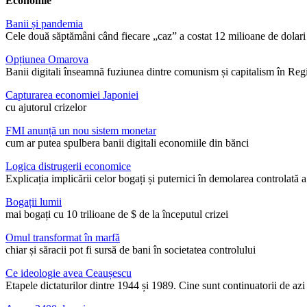
Economie
Banii și pandemia
Cele două săptămâni când fiecare „caz” a costat 12 milioane de dolari
Opțiunea Omarova
Banii digitali înseamnă fuziunea dintre comunism și capitalism în Reg
Capturarea economiei Japoniei
cu ajutorul crizelor
FMI anunță un nou sistem monetar
cum ar putea spulbera banii digitali economiile din bănci
Logica distrugerii economice
Explicația implicării celor bogați și puternici în demolarea controlată a
Bogații lumii
mai bogați cu 10 trilioane de $ de la începutul crizei
Omul transformat în marfă
chiar și săracii pot fi sursă de bani în societatea controlului
Ce ideologie avea Ceaușescu
Etapele dictaturilor dintre 1944 și 1989. Cine sunt continuatorii de az