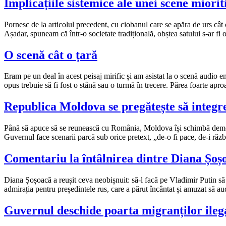
Implicațiile sistemice ale unei scene miorit
Pornesc de la articolul precedent, cu ciobanul care se apăra de urs cât 
Așadar, spuneam că într-o societate tradițională, obștea satului s-ar fi
O scenă cât o țară
Eram pe un deal în acest peisaj mirific și am asistat la o scenă audio e
opus trebuie să fi fost o stână sau o turmă în trecere. Părea foarte apr
Republica Moldova se pregătește să integrez
Până să apuce să se reunească cu România, Moldova își schimbă demogra
Guvernul face scenarii parcă sub orice pretext, „de-o fi pace, de-i r
Comentariu la întâlnirea dintre Diana Șoș
Diana Șoșoacă a reușit ceva neobișnuit: să-l facă pe Vladimir Putin să
admirația pentru președintele rus, care a părut încântat și amuzat să au
Guvernul deschide poarta migranților ilega