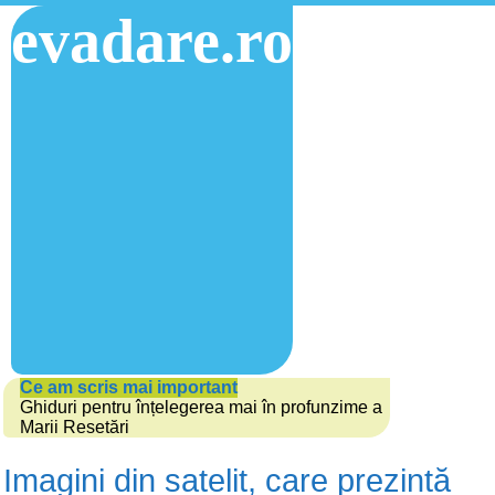
evadare.ro
Ce am scris mai important
Ghiduri pentru înțelegerea mai în profunzime a
Marii Resetări
Imagini din satelit, care prezintă