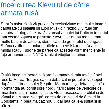
încercuirea Kievului de către
armata rusă
Sunt în măsură să vă prezint în exclusivitate mai multe imagini
capturate cu sateliții lui Elon Musk din războiul virtual din
Ucraina. Fotografiile arată avansul armatei lui Putin în teritoriul
țării vecine. Ajunși la periferia Kievului, rușii au montat mai
multe baterii de asediu, identificate de generalul de brigadă
Spânu ca fiind inconfundabilele rachete Iskander. Analistul
militar Radu Tudor e de părere că acestea vor fi ineficiente în
fața armamentului NATO furnizat vitejilor ucraineni.
O altă imagine incredibilă arată o manevră mârșavă a flotei
ruse la Marea Neagră, care a debarcat în portul Sevastopol
după cucerirea Insulei Șerpilor. Marinarii ruși debarcați ca în
Normandia au pornit spre nordul țării călare pe vehicule de
mici dimensiuni neidentificate. Flota rusească a profitat și de
vântul din Marea Neagră, care a ridicat valuri de 8 metri la
Constanța în preajma cazinoului dar iată că le-a suflat și în
pânze.