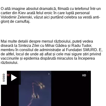
O altă imagine absolut dramatică, filmată cu telefonul într-un
cartier din Kiev arată felul eroic în care luptă personal
Volodimir Zelenski, văzut aici purtând celebra sa vestă anti-
glonț de camuflaj.
Mai multe detalii despre mersul războiului, puteți vedea
diseară la Sinteza Zilei cu Mihai Gâdea și Radu Tudor,
membru în consiliul de administrație al Fundației SMURD. E,
de altfel, locul de unde ați aflat și cele mai sigure știri privind
vaccinurile și epidemia dispărută miraculos la începerea
războiului.