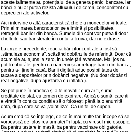
aceste falimente au potențialul de a genera panici bancare. Iar
băncile nu ar putea rezista afluxului de cereri, concomitent cu
deprecieri ale activelor.
Aici intervine o altă caracteristică cheie a monedelor virtuale.
Prin eliminarea bancnotelor, se elimină și posibilitatea
retragerii banilor din bancă. Sumele din cont vor putea fi doar
cheltuite sau transferate în contul altcuiva, dar nu extrase.
La crizele precedente, reacția băncilor centrale a fost să
„stimuleze economia”, scăzând dobânzile de referință. Doar că
acum ele au ajuns la zero, în unele țări avansate. Mai jos nu
pot fi coborâte, pentru că oamenii și-ar retrage banii din bancă,
pentru a-i ține în casă. Banii digitali aduc posibilitatea de
taxare a depozitelor prin dobânzi negative. (Nu doar dobânzi
real-negative, după ajustarea cu inflația.).
Se pot pune în practică și alte inovații: cum ar fi, sume
creditate de stat, cu termen de expirare. Adică o sumă, care îți
e virată în cont cu condiția să o folosești până la o anumită
dată, după care se va „volatiliza”. Ca un fel de cupon.
Acum cred că se înțelege, de ce în mai multe țări începe să se
vorbească de folosirea armatei în lupta cu virusul microscopic.
Ba pentru testare în masă, ba pentru vaccinare obligatorie.