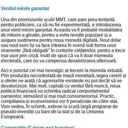
Venitul minim garantat
Una din promisiunile școlii MMT, care pare prea tentantă
pentru politicieni, ca să nu fie experimentată, e introducerea
unui venit minim garantat. Aceasta va fi probabil modalitatea
de mituire a gloatei, pentru a evita revolte populare și a
asigura susținerea pentru noua monedă digitată. Noul dolar
sau noul euro își va face intrarea în scenă sub forma unor
viramente „fără obligații” în conturile cetățenilor, pentru a trece
mai ușor prin criză. Inutil de spus că va fi doar momeala
electorală, care nu va compensa devalorizarea ulterioară.
Aici e punctul cel mai nevralgic al trecerii la moneda virtuală.
Prin producția necontrolată de masă monetară, legea cererii și
a ofertei ne arată că agoniselile existente nu pot decât să se
devalorizeze. Mai mult, cuplată cu venitul fără muncă, noua
politică financiară va schimba radical comportamentul
oamenilor, stimulând și mai mult consumerismul. Practic,
cumpătarea și economisirea vor fi penalizate de către stat.
Vom vedea, în schimb, extinse la scară largă programe de
pseudo-investiții cu bani de la stat și de la Uniunea
Europeană.
Corporațiile IT devin noii bancheri