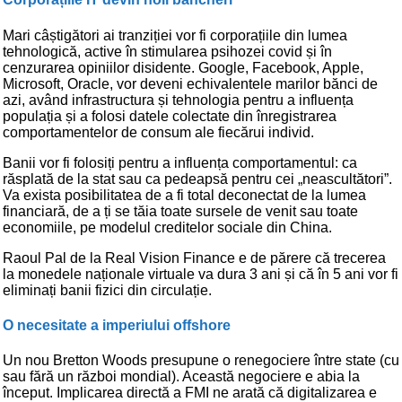
Mari câștigători ai tranziției vor fi corporațiile din lumea
tehnologică, active în stimularea psihozei covid și în
cenzurarea opiniilor disidente. Google, Facebook, Apple,
Microsoft, Oracle, vor deveni echivalentele marilor bănci de
azi, având infrastructura și tehnologia pentru a influența
populația și a folosi datele colectate din înregistrarea
comportamentelor de consum ale fiecărui individ.
Banii vor fi folosiți pentru a influența comportamentul: ca
răsplată de la stat sau ca pedeapsă pentru cei „neascultători”.
Va exista posibilitatea de a fi total deconectat de la lumea
financiară, de a ți se tăia toate sursele de venit sau toate
economiile, pe modelul creditelor sociale din China.
Raoul Pal de la Real Vision Finance e de părere că trecerea
la monedele naționale virtuale va dura 3 ani și că în 5 ani vor fi
eliminați banii fizici din circulație.
O necesitate a imperiului offshore
Un nou Bretton Woods presupune o renegociere între state (cu
sau fără un război mondial). Această negociere e abia la
început. Implicarea directă a FMI ne arată că digitalizarea e