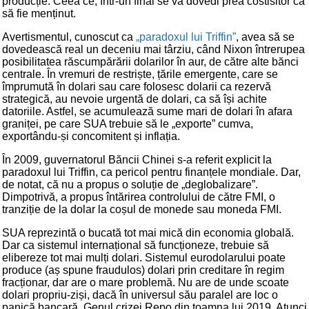
producție. Ceea ce, într-un final se va dovedi prea costisitor ca
să fie menținut.
Avertismentul, cunoscut ca
„paradoxul lui Triffin”
, avea să se
dovedească real un deceniu mai târziu, când Nixon întrerupea
posibilitatea răscumpărării dolarilor în aur, de către alte bănci
centrale. În vremuri de restriște, țările emergente, care se
împrumută în dolari sau care folosesc dolarii ca rezervă
strategică, au nevoie urgentă de dolari, ca să își achite
datoriile. Astfel, se acumulează sume mari de dolari în afara
graniței, pe care SUA trebuie să le „exporte” cumva,
exportându-și concomitent și inflația.
În 2009, guvernatorul Băncii Chinei s-a referit explicit la
paradoxul lui Triffin, ca pericol pentru finanțele mondiale. Dar,
de notat, că nu a propus o soluție de „deglobalizare”.
Dimpotrivă, a propus întărirea controlului de către FMI, o
tranziție de la dolar la coșul de monede sau moneda FMI.
SUA reprezintă o bucată tot mai mică din economia globală.
Dar ca sistemul internațional să funcționeze, trebuie să
elibereze tot mai mulți dolari. Sistemul eurodolarului poate
produce (aș spune fraudulos) dolari prin creditare în regim
fracționar, dar are o mare problemă. Nu are de unde scoate
dolari propriu-ziși, dacă în universul său paralel are loc o
panică bancară. Genul crizei Repo din toamna lui 2019. Atunci