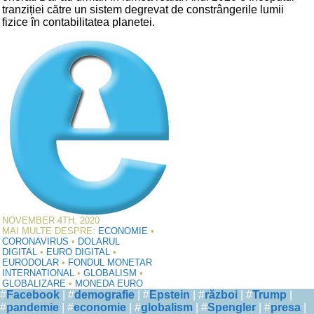
tranziției către un sistem degrevat de constrângerile lumii
fizice în contabilitatea planetei.
NOVEMBER 4TH, 2020
MAI MULTE DESPRE:
ECONOMIE
•
CORONAVIRUS
•
DOLARUL
DIGITAL
•
EURO DIGITAL
•
EURODOLAR
•
FONDUL MONETAR
INTERNATIONAL
•
GLOBALISM
•
GLOBALIZARE
•
MONEDA EURO
#
Facebook
| #
demografie
| #
Epstein
| #
război
| #
Trump
|
#
pandemie
| #
economie
| #
globalism
| #
Spengler
| #
presa
|