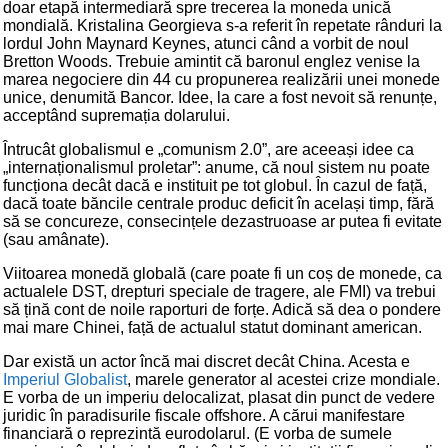
doar etapă intermediară spre trecerea la moneda unică
mondială. Kristalina Georgieva s-a referit în repetate rânduri la
lordul John Maynard Keynes, atunci când a vorbit de noul
Bretton Woods. Trebuie amintit că baronul englez venise la
marea negociere din 44 cu propunerea realizării unei monede
unice, denumită Bancor. Idee, la care a fost nevoit să renunțe,
acceptând supremația dolarului.
Întrucât globalismul e „comunism 2.0”, are aceeași idee ca
„internaționalismul proletar”: anume, că noul sistem nu poate
funcționa decât dacă e instituit pe tot globul. În cazul de față,
dacă toate băncile centrale produc deficit în același timp, fără
să se concureze, consecințele dezastruoase ar putea fi evitate
(sau amânate).
Viitoarea monedă globală (care poate fi un coș de monede, ca
actualele DST, drepturi speciale de tragere, ale FMI) va trebui
să țină cont de noile raporturi de forțe. Adică să dea o pondere
mai mare Chinei, față de actualul statut dominant american.
Dar există un actor încă mai discret decât China. Acesta e
Imperiul Globalist
, marele generator al acestei crize mondiale.
E vorba de un imperiu delocalizat, plasat din punct de vedere
juridic în paradisurile fiscale offshore. A cărui manifestare
financiară o reprezintă eurodolarul. (E vorba de sumele