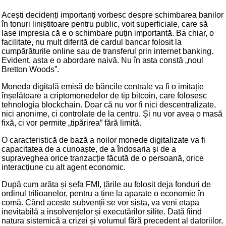
Acești decidenți importanți vorbesc despre schimbarea banilor
în tonuri liniștitoare pentru public, voit superficiale, care să
lase impresia că e o schimbare puțin importantă. Ba chiar, o
facilitate, nu mult diferită de cardul bancar folosit la
cumpărăturile online sau de transferul prin internet banking.
Evident, asta e o abordare naivă. Nu în asta constă „noul
Bretton Woods”.
Moneda digitală emisă de băncile centrale va fi o imitație
înșelătoare a criptomonedelor de tip bitcoin, care folosesc
tehnologia blockchain. Doar că nu vor fi nici descentralizate,
nici anonime, ci controlate de la centru. Și nu vor avea o masă
fixă, ci vor permite „tipărirea” fără limită.
O caracteristică de bază a noilor monede digitalizate va fi
capacitatea de a cunoaște, de a îndosaria și de a
supraveghea orice tranzacție făcută de o persoană, orice
interacțiune cu alt agent economic.
După cum arăta și șefa FMI, țările au folosit deja fonduri de
ordinul trilioanelor, pentru a ține la aparate o economie în
comă. Când aceste subvenții se vor sista, va veni etapa
inevitabilă a insolvențelor și executărilor silite. Dată fiind
natura sistemică a crizei și volumul fără precedent al datoriilor,