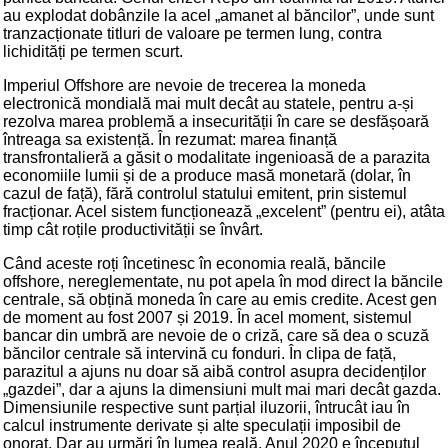
au explodat dobânzile la acel „amanet al băncilor”, unde sunt
tranzacționate titluri de valoare pe termen lung, contra
lichidități pe termen scurt.
Imperiul Offshore are nevoie de trecerea la moneda
electronică mondială mai mult decât au statele, pentru a-și
rezolva marea problemă a insecurității în care se desfășoară
întreaga sa existență. În rezumat: marea finanță
transfrontalieră a găsit o modalitate ingenioasă de a parazita
economiile lumii și de a produce masă monetară (dolar, în
cazul de față), fără controlul statului emitent, prin sistemul
fracționar. Acel sistem funcționează „excelent” (pentru ei), atâta
timp cât roțile productivității se învârt.
Când aceste roți încetinesc în economia reală, băncile
offshore, nereglementate, nu pot apela în mod direct la băncile
centrale, să obțină moneda în care au emis credite. Acest gen
de moment au fost 2007 și 2019. În acel moment, sistemul
bancar din umbră are nevoie de o criză, care să dea o scuză
băncilor centrale să intervină cu fonduri. În clipa de față,
parazitul a ajuns nu doar să aibă control asupra decidenților
„gazdei”, dar a ajuns la dimensiuni mult mai mari decât gazda.
Dimensiunile respective sunt parțial iluzorii, întrucât iau în
calcul instrumente derivate și alte speculații imposibil de
onorat. Dar au urmări în lumea reală. Anul 2020 e începutul