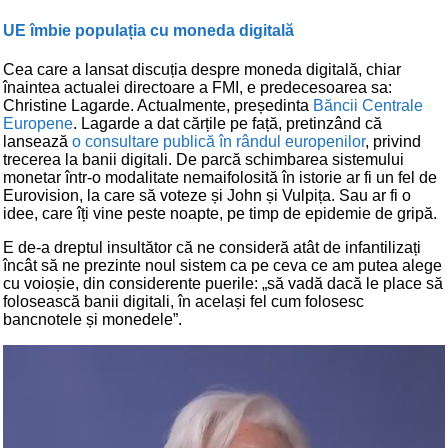
UE îmbie populația cu moneda digitală
Cea care a lansat discuția despre moneda digitală, chiar
înaintea actualei directoare a FMI, e predecesoarea sa:
Christine Lagarde. Actualmente, președinta
Băncii Centrale
Europene
. Lagarde a dat cărțile pe față, pretinzând că
lansează
o consultare publică în rândul europenilor
, privind
trecerea la banii digitali. De parcă schimbarea sistemului
monetar într-o modalitate nemaifolosită în istorie ar fi un fel de
Eurovision, la care să voteze și John și Vulpița. Sau ar fi o
idee, care îți vine peste noapte, pe timp de epidemie de gripă.
E de-a dreptul insultător că ne consideră atât de infantilizați
încât să ne prezinte noul sistem ca pe ceva ce am putea alege
cu voioșie, din considerente puerile: „să vadă dacă le place să
folosească banii digitali, în același fel cum folosesc
bancnotele și monedele”.