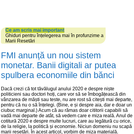
Ce am scris mai important
Ghiduri pentru înțelegerea mai în profunzime a
Marii Resetări
FMI anunță un nou sistem
monetar. Banii digitali ar putea
spulbera economiile din bănci
Dacă crezi că tot tăvălugul anului 2020 e despre niște
politicieni sau doctori hoți, care vor să se îmbogățească din
vânzarea de măști sau teste, nu are rost să citești mai departe,
pentru că nu o să înțelegi. (Bine, e și despre aia, dar e doar un
ciubuc marginal.) Acum că au rămas doar cititorii capabili să
vadă mai departe de atât, să vedem care e miza reală. Anul de
cotitură 2020 e despre multe lucruri, care au legătură cu orice,
de la religie, la politică și economie. Niciun domeniu nu scapă
marii resetări. În acest articol, vorbim de miza materială.