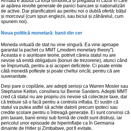
Armata e adusă ca forță simbolică și pregătită în cazul în care
ar apărea revolte generate de panici bancare și naționalizări
de active. Dar planificatorii au pentru noi o dublă ofertă: bățul
și morcovul (cum spun englezii, sau biciul și zăhărelul, cum
spunem noi).
Noua politică monetară: banii din cer
Moneda virtuală de stat nu vine singură. Ea vine aproape
garantat la pachet cu MMT („modern monetary theory”).
Aceasta e o aiuritoare teorie, potrivit căreia statul nu are
nevoie să emită obligațiuni (bonuri de trezorerie), atunci când
se împrumută, pentru a-și acoperi deficitele. Ci poate emite
câtă monedă poftește și poate cheltui oricât, pentru că are
suveranitate.
Deși pare o copilărie, are adepți serioși ca Warren Mosler sau
Stephanie Kelton, consiliera lui Bernie Sanders. Adepții MMT
cred că statul nu are propriu-zis nevoie să colecteze taxe, dar
că trebuie să o facă pentru a controla inflația. Ei susțin că
statul va putea astfel să achite datorii precum ipoteci sau
credite școlare pentru o întreagă generație. Ei sunt convinși că
prin taxare, banii emiși sub formă de credit sunt distruși, iar
pericolul unor episoade de hiperinflație ca în Germania
dinainte de Hitler și Zimbabwe, pot fi evitate.