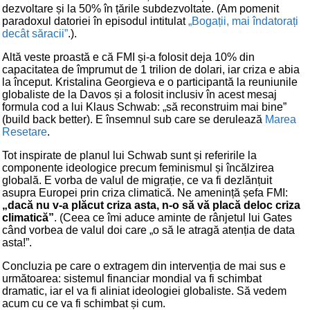
dezvoltare și la 50% în țările subdezvoltate. (Am pomenit
paradoxul datoriei în episodul intitulat
„Bogații, mai îndatorați
decât săracii”
.).
Altă veste proastă e că FMI și-a folosit deja 10% din
capacitatea de împrumut de 1 trilion de dolari, iar criza e abia
la început. Kristalina Georgieva e o participantă la reuniunile
globaliste de la Davos și a folosit inclusiv în acest mesaj
formula cod a lui Klaus Schwab: „să reconstruim mai bine”
(build back better). E însemnul sub care se derulează
Marea
Resetare
.
Tot inspirate de planul lui Schwab sunt și referirile la
componente ideologice precum feminismul și încălzirea
globală. E vorba de valul de migrație, ce va fi dezlănțuit
asupra Europei prin criza climatică. Ne amenință șefa FMI:
„dacă nu v-a plăcut criza asta, n-o să vă placă deloc criza
climatică”
. (Ceea ce îmi aduce aminte de rânjetul lui Gates
când vorbea de valul doi care „o să le atragă atenția de data
asta!”.
Concluzia pe care o extragem din intervenția de mai sus e
următoarea: sistemul financiar mondial va fi schimbat
dramatic, iar el va fi aliniat ideologiei globaliste. Să vedem
acum cu ce va fi schimbat și cum.