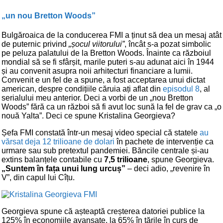
„un nou Bretton Woods”
Bulgăroaica de la conducerea FMI a ținut să dea un mesaj atât
de puternic privind
„șocul viitorului”
, încât s-a pozat simbolic
pe peluza palatului de la Bretton Woods. Înainte ca războiul
mondial să se fi sfârșit, marile puteri s-au adunat aici în 1944
și au convenit asupra noii arhitecturi financiare a lumii.
Convenit e un fel de a spune, a fost acceptarea unui dictat
american, despre condițiile căruia ați aflat din
episodul 8
, al
serialului meu anterior. Deci a vorbi de un „nou Bretton
Woods” fără ca un război să fi avut loc sună la fel de grav ca „o
nouă Yalta”. Deci ce spune Kristalina Georgieva?
Șefa FMI constată într-un mesaj video special că statele
au
vărsat deja 12 trilioane de dolari
în pachete de intervenție ca
urmare sau sub pretextul pandemiei. Băncile centrale și-au
extins balanțele contabile cu
7,5 trilioane
, spune Georgieva.
„Suntem în fața unui lung urcuș”
– deci adio, „revenire în
V”, din capul lui Cîțu.
Georgieva spune că așteaptă creșterea datoriei publice la
125% în economiile avansate, la 65% în țările în curs de