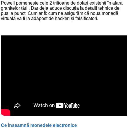
Powell pomenește cele 2 trilioane de dolari existenți în afara
granițelor țării. Dar deja aduce discuția la detalii tehnice de
pus la punct. Cum ar fi: cum ne asigurăm că noua monedă
virtuală va fi la adăpost de hackeri și falsificatori.
Ce înseamnă monedele electronice