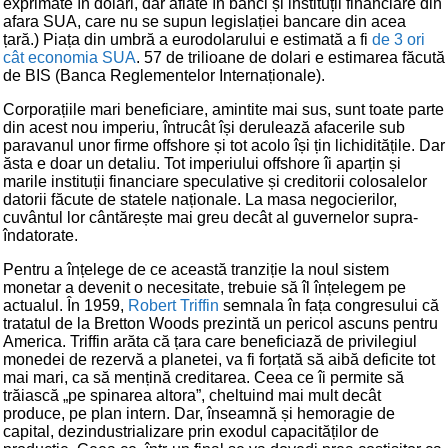
exprimate în dolari, dar aflate în bănci și instituții financiare din
afara SUA, care nu se supun legislației bancare din acea
țară.) Piața din umbră a eurodolarului e estimată a fi
de 3 ori
cât economia SUA
. 57 de trilioane de dolari e estimarea făcută
de BIS (Banca Reglementelor Internaționale).
Corporațiile mari beneficiare, amintite mai sus, sunt toate parte
din acest nou imperiu, întrucât își derulează afacerile sub
paravanul unor firme offshore și tot acolo își țin lichiditățile. Dar
ăsta e doar un detaliu. Tot imperiului offshore îi aparțin și
marile instituții financiare speculative și creditorii colosalelor
datorii făcute de statele naționale. La masa negocierilor,
cuvântul lor cântărește mai greu decât al guvernelor supra-
îndatorate.
Pentru a înțelege de ce această tranziție la noul sistem
monetar a devenit o necesitate, trebuie să îl înțelegem pe
actualul. În 1959,
Robert Triffin
semnala în fața congresului că
tratatul de la Bretton Woods prezintă un pericol ascuns pentru
America. Triffin arăta că țara care beneficiază de privilegiul
monedei de rezervă a planetei, va fi forțată să aibă deficite tot
mai mari, ca să mențină creditarea. Ceea ce îi permite să
trăiască „pe spinarea altora”, cheltuind mai mult decât
produce, pe plan intern. Dar, înseamnă și hemoragie de
capital, dezindustrializare prin exodul capacităților de