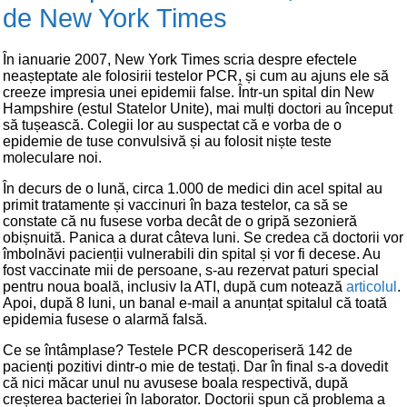
de New York Times
În ianuarie 2007, New York Times scria despre efectele
neașteptate ale folosirii testelor PCR, și cum au ajuns ele să
creeze impresia unei epidemii false. Într-un spital din New
Hampshire (estul Statelor Unite), mai mulți doctori au început
să tușească. Colegii lor au suspectat că e vorba de o
epidemie de tuse convulsivă și au folosit niște teste
moleculare noi.
În decurs de o lună, circa 1.000 de medici din acel spital au
primit tratamente și vaccinuri în baza testelor, ca să se
constate că nu fusese vorba decât de o gripă sezonieră
obișnuită. Panica a durat câteva luni. Se credea că doctorii vor
îmbolnăvi pacienții vulnerabili din spital și vor fi decese. Au
fost vaccinate mii de persoane, s-au rezervat paturi special
pentru noua boală, inclusiv la ATI, după cum notează
articolul
.
Apoi, după 8 luni, un banal e-mail a anunțat spitalul că toată
epidemia fusese o alarmă falsă.
Ce se întâmplase? Testele PCR descoperiseră 142 de
pacienți pozitivi dintr-o mie de testați. Dar în final s-a dovedit
că nici măcar unul nu avusese boala respectivă, după
creșterea bacteriei în laborator. Doctorii spun că problema a