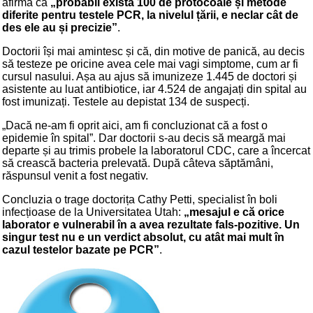
afirmă că
„probabil există 100 de protocoale și metode
diferite pentru testele PCR, la nivelul țării, e neclar cât de
des ele au și precizie”
.
Doctorii își mai amintesc și că, din motive de panică, au decis
să testeze pe oricine avea cele mai vagi simptome, cum ar fi
cursul nasului. Așa au ajus să imunizeze 1.445 de doctori și
asistente au luat antibiotice, iar 4.524 de angajați din spital au
fost imunizați. Testele au depistat 134 de suspecți.
„Dacă ne-am fi oprit aici, am fi concluzionat că a fost o
epidemie în spital”. Dar doctorii s-au decis să meargă mai
departe și au trimis probele la laboratorul CDC, care a încercat
să crească bacteria prelevată. După câteva săptămâni,
răspunsul venit a fost negativ.
Concluzia o trage doctorița Cathy Petti, specialist în boli
infecțioase de la Universitatea Utah:
„mesajul e că orice
laborator e vulnerabil în a avea rezultate fals-pozitive. Un
singur test nu e un verdict absolut, cu atât mai mult în
cazul testelor bazate pe PCR”
.