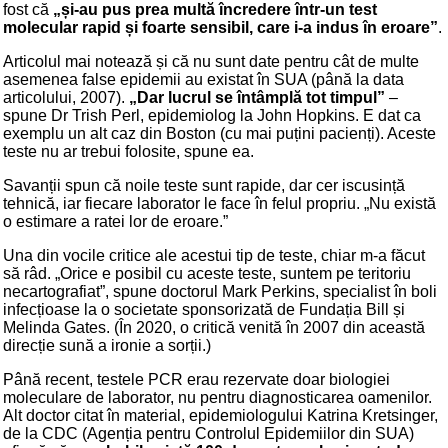
fost că
„și-au pus prea multă încredere într-un test
molecular rapid și foarte sensibil, care i-a indus în eroare”
.
Articolul mai notează și că nu sunt date pentru cât de multe
asemenea false epidemii au existat în SUA (până la data
articolului, 2007).
„Dar lucrul se întâmplă tot timpul”
–
spune Dr Trish Perl, epidemiolog la John Hopkins. E dat ca
exemplu un alt caz din Boston (cu mai puțini pacienți). Aceste
teste nu ar trebui folosite, spune ea.
Savanții spun că noile teste sunt rapide, dar cer iscusință
tehnică, iar fiecare laborator le face în felul propriu. „Nu există
o estimare a ratei lor de eroare.”
Una din vocile critice ale acestui tip de teste, chiar m-a făcut
să râd. „Orice e posibil cu aceste teste, suntem pe teritoriu
necartografiat”, spune doctorul Mark Perkins, specialist în boli
infecțioase la o societate sponsorizată de Fundația Bill și
Melinda Gates. (În 2020, o critică venită în 2007 din această
direcție sună a ironie a sorții.)
Până recent, testele PCR erau rezervate doar biologiei
moleculare de laborator, nu pentru diagnosticarea oamenilor.
Alt doctor citat în material, epidemiologului Katrina Kretsinger,
de la CDC (Agenția pentru Controlul Epidemiilor din SUA)