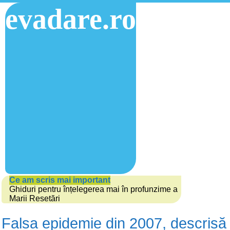
evadare.ro
Ce am scris mai important
Ghiduri pentru înțelegerea mai în profunzime a
Marii Resetări
Falsa epidemie din 2007, descrisă