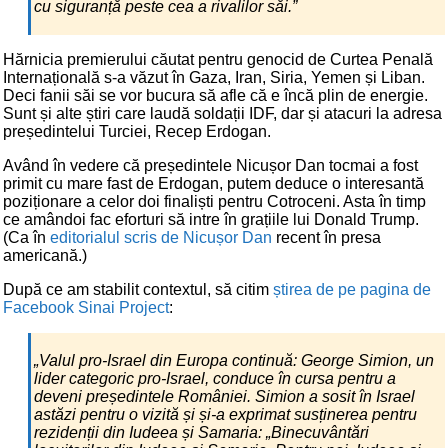
cu siguranță peste cea a rivalilor săi.”
Hărnicia premierului căutat pentru genocid de Curtea Penală
Internațională s-a văzut în Gaza, Iran, Siria, Yemen și Liban.
Deci fanii săi se vor bucura să afle că e încă plin de energie.
Sunt și alte știri care laudă soldații IDF, dar și atacuri la adresa
președintelui Turciei, Recep Erdogan.
Având în vedere că președintele Nicușor Dan tocmai a fost
primit cu mare fast de Erdogan, putem deduce o interesantă
poziționare a celor doi finaliști pentru Cotroceni. Asta în timp
ce amândoi fac eforturi să intre în grațiile lui Donald Trump.
(Ca în
editorialul scris de Nicușor Dan
recent în presa
americană.)
După ce am stabilit contextul, să citim
știrea de pe pagina de
Facebook Sinai Project
:
„Valul pro-Israel din Europa continuă: George Simion, un
lider categoric pro-Israel, conduce în cursa pentru a
deveni președintele României. Simion a sosit în Israel
astăzi pentru o vizită și și-a exprimat susținerea pentru
rezidenții din Iudeea și Samaria: „Binecuvântări