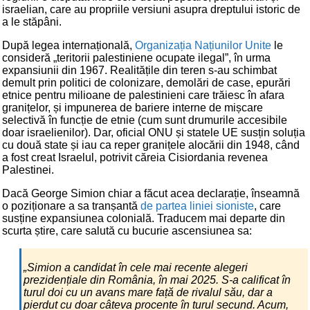
israelian, care au propriile versiuni asupra dreptului istoric de
a le stăpâni.
După legea internațională,
Organizația Națiunilor Unite
le
consideră „teritorii palestiniene ocupate ilegal”, în urma
expansiunii din 1967. Realitățile din teren s-au schimbat
demult prin politici de colonizare, demolări de case, epurări
etnice pentru milioane de palestinieni care trăiesc în afara
granițelor, și impunerea de bariere interne de mișcare
selectivă în funcție de etnie (cum sunt drumurile accesibile
doar israelienilor). Dar, oficial ONU și statele UE susțin soluția
cu două state și iau ca reper granițele alocării din 1948, când
a fost creat Israelul, potrivit căreia Cisiordania revenea
Palestinei.
Dacă George Simion chiar a făcut acea declarație, înseamnă
o poziționare a sa tranșantă
de partea liniei sioniste
, care
susține expansiunea colonială. Traducem mai departe din
scurta știre, care salută cu bucurie ascensiunea sa:
„Simion a candidat în cele mai recente alegeri
prezidențiale din România, în mai 2025. S-a calificat în
turul doi cu un avans mare față de rivalul său, dar a
pierdut cu doar câteva procente în turul secund. Acum,