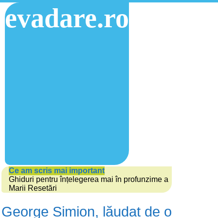
evadare.ro
Ce am scris mai important
Ghiduri pentru înțelegerea mai în profunzime a
Marii Resetări
George Simion, lăudat de o