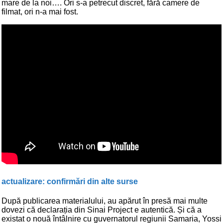
mare de la noi…. Ori s-a petrecut discret, fără camere de
filmat, ori n-a mai fost.
actualizare: confirmări din alte surse
După publicarea materialului, au apărut în presă mai multe
dovezi că declarația din Sinai Project e autentică. Și că a
existat o nouă întâlnire cu guvernatorul regiunii Samaria, Yossi