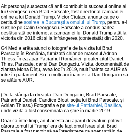
Alt personaj suspectat că ar fi contribuit la succesul online al
lui Georgescu era Brad Parscale, fost director al campaniei
online a lui Donald Trump. Victor Ciutacu anunța ca pe o
certitudine
sosirea la București a omului lui Trump
, pentru a-l
susține pe Călin Georgescu. Parscale a condus partea
desfășurată pe internet a campaniei lui Donald Trump atât la
victoria din 2016 cât și la înfrângerea (contestată) din 2020.
G4 Media arăta atunci o fotografie de la vizita lui Brad
Parscale în România, furnizată chiar de masonul Adrian
Thiess. În ea apar Patriarhul României, preafericitul Daniel,
Thies, Parscale, dar și Dan Dungaciu. Vizita, documentată de
ziarista Mona Dîrțu, avea loc în 2019, mult înainte ca AUR să
intre în parlament. Și cu mulți ani înainte ca Dan Dungaciu să
se alăture AUR.
(De la stânga la dreapta: Dan Dungaciu, Brad Parscale,
Patriarhul Daniel, Candice Blout, soția lui Brad Parscale, și
Adrian Thiess.) Fotografia e pe
site-ul Patriarhiei, Basilica
,
unde vizita a fost consemnată ca știre în martie 2019.
Doar că între timp, anul acesta au apărut dezvăluiri potrivit
cărora „omul lui Trump” era de fapt omul Israelului. Brad
Parscale a fost nevoit să se înregistreze ca agent străin de