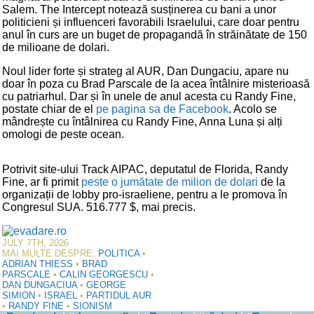
Salem. The Intercept notează susținerea cu bani a unor
politicieni și influenceri favorabili Israelului, care doar pentru
anul în curs are un buget de propagandă în străinătate de 150
de milioane de dolari.
Noul lider forte și strateg al AUR, Dan Dungaciu, apare nu
doar în poza cu Brad Parscale de la acea întâlnire misterioasă
cu patriarhul. Dar și în unele de anul acesta cu Randy Fine,
postate chiar de el
pe pagina sa de Facebook
. Acolo se
mândrește cu întâlnirea cu Randy Fine, Anna Luna și alți
omologi de peste ocean.
Potrivit site-ului Track AIPAC, deputatul de Florida, Randy
Fine, ar fi primit
peste o jumătate de milion de dolari
de la
organizații de lobby pro-israeliene, pentru a le promova în
Congresul SUA. 516.777 $, mai precis.
JULY 7TH, 2026
MAI MULTE DESPRE:
POLITICA
•
ADRIAN THIESS
•
BRAD
PARSCALE
•
CALIN GEORGESCU
•
DAN DUNGACIUA
•
GEORGE
SIMION
•
ISRAEL
•
PARTIDUL AUR
•
RANDY FINE
•
SIONISM