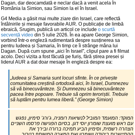
Dagan, dar deocamdată e neclar dacă a venit acela în
România la Simion, sau Simion la el în Israel.
G4 Media a găsit mai multe ziare din Israel, care reflectă
întâlnirile și mesaje favorabile AUR. O publicație de limbă
ebraică, Srugim, publică un articol ce include
o scurtă
secvență video
din 5 iulie 2026. În ea apare George Simion,
vorbind într-o engleză rudimentară despre susținerea sa
pentru Iudeea și Samaria, în timp ce îi strânge mâna lui
Dagan. După cum spune „aici în Israel”, clipul pare a fi filmat
acolo. Deci vizita a fost făcută pe furiș, fără știrea presei și
liderul AUR a dat doar mesaje în engleză despre ea:
„Iudeea și Samaria sunt locuri sfinte. În ce privește
comunitatea creștină ortodoxă aici, în Israel, Dumnezeu
să vă binecuvânteze. Și Dumnezeu să binecuvânteze
pacea între popoare. Trebuie să oprim teroriștii. Trebuie
să luptăm pentru lumea liberă.” (George Simion)
המוקד: המועמד המוביל לנשיאות רומניה, ג’ורג’ סימיון, נפגש
עם ראש מועצת שומרון יוסי דגן. בסיום הפגישה פרסמו השניים
הצהרה רשמית, וסימיון הביע תמיכה ברורה ובירך את
ההתיישבות ביהודה ושומרון ואת המאבק המשותף בטרור.