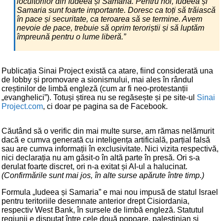
locuitorilor din Iudeea și Samaria. Pentru noi, Iudeea și
Samaria sunt foarte importante. Doresc ca toți să trăiască
în pace și securitate, ca teroarea să se termine. Avem
nevoie de pace, trebuie să oprim teroriștii și să luptăm
împreună pentru o lume liberă.”
Publicația Sinai Project există ca atare, fiind considerată una
de lobby și promovare a sionismului, mai ales în rândul
creștinilor de limbă engleză (cum ar fi neo-protestanții
„evanghelici”). Totuși știrea nu se regăsește și pe site-ul
Sinai
Project.com
, ci doar pe pagina sa de Facebook.
Căutând să o verific din mai multe surse, am rămas nelămurit
dacă e cumva generată cu inteligența artificială, parțial falsă
sau are cumva informații în exclusivitate. Nici vizita respectivă,
nici declarația nu am găsit-o în altă parte în presă. Ori s-a
derulat foarte discret, ori n-a exitat și AI-ul a halucinat.
(Confirmările sunt mai jos, în alte surse apărute între timp.)
Formula „Iudeea și Samaria” e mai nou impusă de statul Israel
pentru teritoriile desemnate anterior drept Cisiordania,
respectiv West Bank, în sursele de limbă engleză. Statutul
regiunii e disputat între cele două popoare, palestinian și