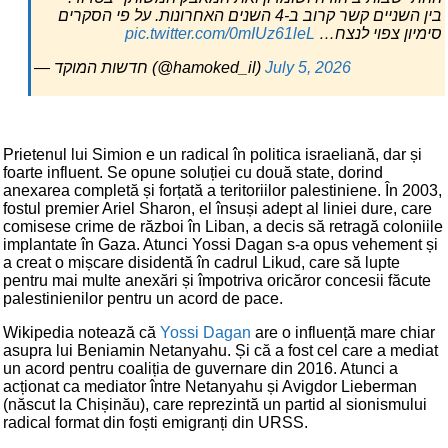
בין השניים קשר קרוב ב-4 השנים האחרונות. על פי הסקרים
pic.twitter.com/0mIUz61leL
סימיון צפוי לנצח…
— חדשות המוקד (@hamoked_il)
July 5, 2026
Prietenul lui Simion e un radical în politica israeliană, dar și
foarte influent. Se opune soluției cu două state, dorind
anexarea completă și forțată a teritoriilor palestiniene. În 2003,
fostul premier Ariel Sharon, el însuși adept al liniei dure, care
comisese crime de război în Liban, a decis să retragă coloniile
implantate în Gaza. Atunci Yossi Dagan s-a opus vehement și
a creat o mișcare disidentă în cadrul Likud, care să lupte
pentru mai multe anexări și împotriva oricăror concesii făcute
palestinienilor pentru un acord de pace.
Wikipedia notează că
Yossi Dagan
are o influență mare chiar
asupra lui Beniamin Netanyahu. Și că a fost cel care a mediat
un acord pentru coaliția de guvernare din 2016. Atunci a
acționat ca mediator între Netanyahu și Avigdor Lieberman
(născut la Chișinău), care reprezintă un partid al sionismului
radical format din foști emigranți din URSS.