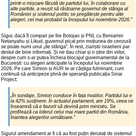
printr-o mișcare făcută de partidul lui, în colaborare cu
alte partide, a reușit să răstoarne guvernul de stânga al
României și sistemul politic se pregătește pentru alte
alegeri, cel mai probabil la începutul lui noiembrie 2026.”
Sigur, dacă îl compari pe Ilie Bolojan și PNL cu Beniamin
Netanyahu și Likud, guvernul picat prin moțiunea de cenzură
se poate numi unul „de stânga”. În rest, ziariștii israelieni par
destul de bine informați. Și ne dau chiar și o știre din viitor,
despre cum s-ar putea încheia blocajul guvernamental de la
București: cu alegeri anticipate la începutul lui noiembrie
2026. Pe care Simion și AUR le-ar câștiga fulminant, cum
continuă să anticipeze plină de speranță publicația Sinai
Project:
„În sondaje, Simion conduce în fața rivalilor. Partidul lui e
la 42% susținere. În actualul parlament, are 19%, ceea ce
înseamnă că e favorit să devină prim ministru. Se
profilează ca liderul celui mai mare partid din România,
înaintea alegerilor următoare.”
Sigurul amendament ar fi că au fost puțin derutați de sistemul