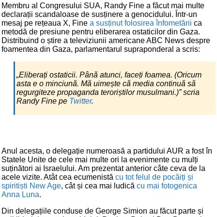
Membru al Congresului SUA, Randy Fine a făcut mai multe
declarații scandaloase de susținere a genocidului. Într-un
mesaj pe rețeaua X, Fine
a susținut folosirea înfometării
ca
metodă de presiune pentru eliberarea ostaticilor din Gaza.
Distribuind o știre a televiziunii americane ABC News despre
foamentea din Gaza, parlamentarul supraponderal a scris:
„Eliberați ostaticii. Până atunci, faceți foamea. (Oricum
asta e o minciună. Mă uimește că media continuă să
regurgiteze propaganda teroriștilor musulmani.)” scria
Randy Fine pe
Twitter
.
Anul acesta, o delegație numeroasă a partidului AUR a fost în
Statele Unite de cele mai multe ori la evenimente cu mulți
suținători ai Israelului. Am prezentat anterior câte ceva de la
acele vizite. Atât cea ecumenistă
cu tot felul de pocăiți și
spiritiști New Age
, cât și cea mai ludică
cu mai fotogenica
Anna Luna
.
Din delegațiile conduse de George Simion au făcut parte și