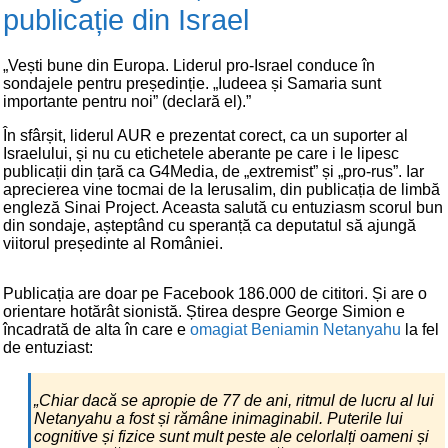
publicație din Israel
„Vești bune din Europa. Liderul pro-Israel conduce în
sondajele pentru președinție. „Iudeea și Samaria sunt
importante pentru noi” (declară el).”
În sfârșit, liderul AUR e prezentat corect, ca un suporter al
Israelului, și nu cu etichetele aberante pe care i le lipesc
publicații din țară ca G4Media, de „extremist” și „pro-rus”. Iar
aprecierea vine tocmai de la Ierusalim, din publicația de limbă
engleză Sinai Project. Aceasta salută cu entuziasm scorul bun
din sondaje, așteptând cu speranță ca deputatul să ajungă
viitorul președinte al României.
Publicația are doar pe Facebook 186.000 de cititori. Și are o
orientare hotărât sionistă. Știrea despre George Simion e
încadrată de alta în care e
omagiat Beniamin Netanyahu
la fel
de entuziast:
„Chiar dacă se apropie de 77 de ani, ritmul de lucru al lui
Netanyahu a fost și rămâne inimaginabil. Puterile lui
cognitive și fizice sunt mult peste ale celorlalți oameni și