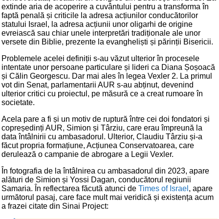
extinde aria de acoperire a cuvântului pentru a transforma în
faptă penală și criticile la adresa acțiunilor conducătorilor
statului Israel, la adresa acțiunii unor oligarhi de origine
evreiască sau chiar unele interpretări tradiționale ale unor
versete din Biblie, prezente la evangheliști și părinții Bisericii.
Problemele acelei definiții s-au văzut ulterior în procesele
intentate unor persoane particulare și lideri ca Diana Șoșoacă
și Călin Georgescu. Dar mai ales în legea Vexler 2. La primul
vot din Senat, parlamentarii AUR s-au abținut, devenind
ulterior critici cu proiectul, pe măsură ce a creat rumoare în
societate.
Acela pare a fi și un motiv de ruptură între cei doi fondatori și
copreședinți AUR, Simion și Târziu, care erau împreună la
data întâlnirii cu ambasadorul. Ulterior, Claudiu Târziu și-a
făcut propria formațiune, Acțiunea Conservatoarea, care
derulează o campanie de abrogare a Legii Vexler.
În fotografia de la întâlnirea cu ambasadorul din 2023, apare
alături de Simion și Yossi Dagan, conducătorul regiunii
Samaria. În reflectarea făcută atunci de
Times of Israel
, apare
următorul pasaj, care face mult mai veridică și existența acum
a frazei citate din Sinai Project: