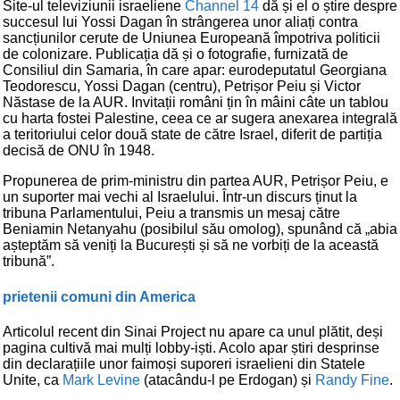
Site-ul televiziunii israeliene
Channel 14
dă și el o știre despre
succesul lui Yossi Dagan în strângerea unor aliați contra
sancțiunilor cerute de Uniunea Europeană împotriva politicii
de colonizare. Publicația dă și o fotografie, furnizată de
Consiliul din Samaria, în care apar: eurodeputatul Georgiana
Teodorescu, Yossi Dagan (centru), Petrișor Peiu și Victor
Năstase de la AUR. Invitații români țin în mâini câte un tablou
cu harta fostei Palestine, ceea ce ar sugera anexarea integrală
a teritoriului celor două state de către Israel, diferit de partiția
decisă de ONU în 1948.
Propunerea de prim-ministru din partea AUR, Petrișor Peiu, e
un suporter mai vechi al Israelului. Într-un discurs ținut la
tribuna Parlamentului, Peiu a transmis un mesaj către
Beniamin Netanyahu (posibilul său omolog), spunând că „abia
așteptăm să veniți la București și să ne vorbiți de la această
tribună”.
prietenii comuni din America
Articolul recent din Sinai Project nu apare ca unul plătit, deși
pagina cultivă mai mulți lobby-iști. Acolo apar știri desprinse
din declarațiile unor faimoși suporeri israelieni din Statele
Unite, ca
Mark Levine
(atacându-l pe Erdogan) și
Randy Fine
.