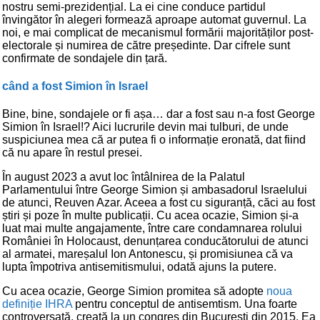
nostru semi-prezidențial. La ei cine conduce partidul
învingător în alegeri formează aproape automat guvernul. La
noi, e mai complicat de mecanismul formării majorităților post-
electorale și numirea de către președinte. Dar cifrele sunt
confirmate de sondajele din țară.
când a fost Simion în Israel
Bine, bine, sondajele or fi așa… dar a fost sau n-a fost George
Simion în Israel!? Aici lucrurile devin mai tulburi, de unde
suspiciunea mea că ar putea fi o informație eronată, dat fiind
că nu apare în restul presei.
În august 2023 a avut loc întâlnirea de la Palatul
Parlamentului între George Simion și ambasadorul Israelului
de atunci, Reuven Azar. Aceea a fost cu siguranță, căci au fost
știri și poze în multe publicații. Cu acea ocazie, Simion și-a
luat mai multe angajamente, între care condamnarea rolului
României în Holocaust, denunțarea conducătorului de atunci
al armatei, mareșalul Ion Antonescu, și promisiunea că va
lupta împotriva antisemitismului, odată ajuns la putere.
Cu acea ocazie, George Simion promitea să adopte
noua
definiție IHRA
pentru conceptul de antisemtism. Una foarte
controversată, creată la un congres din București din 2015. Ea