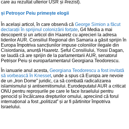
care au rezultat ulterior USR și #rezist).
și Petroșor Peiu primește elogii
În același articol, în care observă că
George Simion a făcut
declarații în sprijinul colonizării forțate
, G4 Media a mai
descoperit și un articol din Haaretz cu aprecieri la adresa
liderilor AUR. Consiliul Regional din Samaria a găsit sprijin în
Europa împotriva sancțiunilor impuse coloniilor ilegale din
Cisiordania, anunță Haaretz. Șeful Consiliului, Yossi Dagan,
se laudă că are sprijin de la parlamentarii AUR, senatorul
Petrișor Peiu și europarlamentarul Georgiana Teodorescu.
În ianuarie anul acesta,
Georgiana Teodorescu a fost invitată
să vorbească în Knesset
, unde a spus că Europa are nevoie
de un „Iron Dome” juridic, ca să combată radicalizarea
islamismului și antisemitismului. Eurodeputatul AUR a criticat
ONU pentru reproșurile pe care le face Israelului pentru
genocid și încălcarea drepturilor omului, apreciind că forul
internațional a fost „politizat” și ar fi părtinitor împotriva
Israelului.