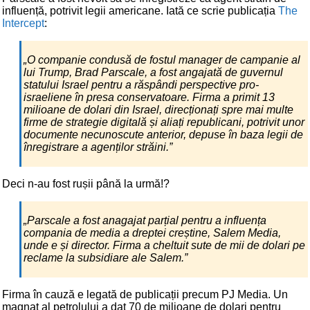
influență, potrivit legii americane. Iată ce scrie publicația
The
Intercept
:
„O companie condusă de fostul manager de campanie al
lui Trump, Brad Parscale, a fost angajată de guvernul
statului Israel pentru a răspândi perspective pro-
israeliene în presa conservatoare. Firma a primit 13
milioane de dolari din Israel, direcționați spre mai multe
firme de strategie digitală și aliați republicani, potrivit unor
documente necunoscute anterior, depuse în baza legii de
înregistrare a agenților străini.”
Deci n-au fost rușii până la urmă!?
„Parscale a fost anagajat parțial pentru a influența
compania de media a dreptei creștine, Salem Media,
unde e și director. Firma a cheltuit sute de mii de dolari pe
reclame la subsidiare ale Salem.”
Firma în cauză e legată de publicații precum PJ Media. Un
magnat al petrolului a dat 70 de milioane de dolari pentru