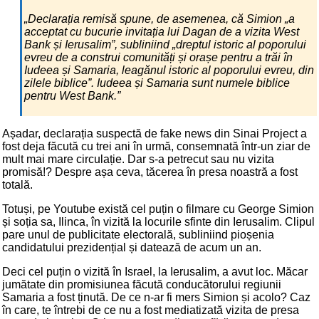
„Declarația remisă spune, de asemenea, că Simion „a
acceptat cu bucurie invitația lui Dagan de a vizita West
Bank și Ierusalim”, subliniind „dreptul istoric al poporului
evreu de a construi comunități și orașe pentru a trăi în
Iudeea și Samaria, leagănul istoric al poporului evreu, din
zilele biblice”. Iudeea și Samaria sunt numele biblice
pentru West Bank.”
Așadar, declarația suspectă de fake news din Sinai Project a
fost deja făcută cu trei ani în urmă, consemnată într-un ziar de
mult mai mare circulație. Dar s-a petrecut sau nu vizita
promisă!? Despre așa ceva, tăcerea în presa noastră a fost
totală.
Totuși, pe Youtube există cel puțin o filmare cu George Simion
și soția sa, Ilinca, în vizită la locurile sfinte din Ierusalim. Clipul
pare unul de publicitate electorală, subliniind pioșenia
candidatului prezidențial și datează de acum un an.
Deci cel puțin o vizită în Israel, la Ierusalim, a avut loc. Măcar
jumătate din promisiunea făcută conducătorului regiunii
Samaria a fost ținută. De ce n-ar fi mers Simion și acolo? Caz
în care, te întrebi de ce nu a fost mediatizată vizita de presa