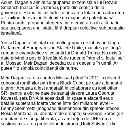
Acum, Dagan e aliniat cu gruparea extremistă a lui Bezalel
Smotrich (născut în Ucraina), parte din coaliția de la
guvernare. Planul lui include colonizarea totală prin aducerea
a 1 milion de evrei în teritoriile cu majoritate palestiniană.
Pentru arabi, propune alegerea între emigrarea în altă parte
sau acceptarea unui statut fără drepturi colective sub ocupație
israeliană.
Yossi Dagan a înființat mai multe grupuri de lobby pe lângă
Parlamentul European și în Statele Unite, mai ales pe lângă
cercurile evanghelice și votanții lui Donald Trump. Nu există
date privind o posibilă legătură de rudenie între el și fostul șef
al Mossad, Meir Dagan, decedat cu un deceniu în urmă. Ar
putea fi o simplă coincidență de nume.
Meir Dagan, care a condus Mossad până în 2011, a devenit
cunoscut românilor prin firma Black Cube, pe care a fondat-o
ulterior. Aceasta a fost angajată în colaborare cu foști ofițeri
SRI pentru a obține date de șantaj despre Laura Codruța
Kovessi, șefa DNA la acea dată. În spatele afacerii era o
bătălie subterană foarte veche între doi miliardari evrei –
Benny Steinmetz (magnatul diamantelor din spatele afacerii
Roșia Montană, cu orientare de dreapta) și George Soros (de
orientare de stânga liberală, a cărui rețea de ONG-uri a
susținut mișcarea protestelor de stradă „Uniți Salvăm”, din