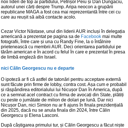
noii lideri de top ai partidului, Petrișor Peiu și Dan Dungaciu,
autorul unei cărți despre Trump. Aripa neocon a grupării
republicane MAGA a fost cea mai reprezentantă între cei cu
care au reușit să aibă contacte acolo.
Cezar Victor Năstase, unul din liderii AUR incluși în delegația
americană a prezentat pe pagina sa de
Facebook
mai multe
fotografii, între care și una cu Randy Fine, la o întâlnire
prietenească cu membrii AUR. Deci orientarea partidului pe
tărâm american e în acord cu felul în care e prezentat în presa
de limbă engleză din Israel.
nici Călin Georgescu nu e departe
O ipoteză ar fi că astfel de tatonări pentru acceptare externă
sunt făcute prin firme de lobby, contra cost. Așa cum e probabil
și răspândirea editorialului lui Nicușor Dan în America, după
ce a semnat acel contract cu firma de avocați din State, plătiți
cu peste o jumătate de milion de dolari pe lună. Dar nici
Nicușor Dan, nici Simion nu ar fi ajuns în finala prezidențială
din 2025, dacă nu se anula finala din 2024, între Călin
Georgescu și Elena Lasconi.
După câștigarea primului tur, și Călin Georgescu a făcut niște