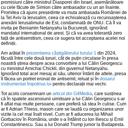
promisiuni către ministrul Diasporei din Israel, asemănătoare
cu cele făcute de Simion către ambasador cu un an înainte.
Promitea că ajuns președinte va muta ambasada României de
la Tel Aviv la Ierusalim, ceea ce echivalează cu recunoașterea
anexării Ierusalimului de Est, condamnată de ONU. Că îl va
invita pe Beniamin Netanyahu la București, ignorând
mandatul internațional de arest. Și că va avea toleranță zero
față de antisemitism, ceea ce sugera tot acceptarea acelei noi
definiții.
Am arătat în
prezentarea câștigătorului turului 1
din 2024,
făcută între cele două tururi, cât de puțin circulase în presa
noastră știrea despre acea convorbire a lui Călin Georgescu
cu ministrul Amichai Chickli, din guvernul Netanyahu.
Ignorând total acel mesaj al său, ulterior întărit de altele, presa
îi făcea un portret eronat de antisemit, reluat și în
dosarul
instrumentat împotriva lui
pentru declarații mai vechi.
Tot acolo consemnam un
articol din G4Media
, care susținea
că în spatele ascensiunii uimitoare a lui Călin Georgescu s-ar
fi aflat mai multe persoane, care preferă să stea în culise. Cum
ar fi Adrian Thiess, mason care se laudă cu organizarea unor
vizite la cel mai înalt nivel. Cum ar fi aducerea lui Mihail
Gorbaciov în România, unde s-a întâlnit cu Ion Iliescu și Emil
Constantinescu. Sau a lui Donald Trump junior la Budapesta.