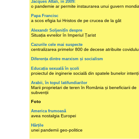
Jacques Attali, în 2009:
o pandemie ar permite instaurarea unui guvern mondia
Papa Francisc
a scos efigia lui Hristos de pe crucea de la gât
Alexandr Soljenițîn despre
Situația evreilor în Imperiul Țarist
Cazurile cele mai suspecte
centralizarea primelor 800 de decese atribuite covidulu
Diferența dintre marxism și socialism
Educația sexuală în școli
proiectul de inginerie socială din spatele bunelor intenți
Arabii, în topul latifundiarilor
Marii proprietari de teren în România și beneficiarii de
subvenții
Foto
America frumoasă
avea nostalgia Europei
Hărțile
unei pandemii geo-politice