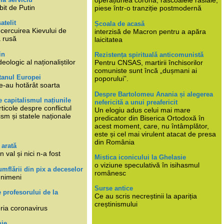
operațiunea corona, răscoalele rasiale,
bit de Putin
piese într-o tranziție postmodernă
atelit
Școala de acasă
ncercuirea Kievului de
interzisă de Macron pentru a apăra
a rusă
laicitatea
in
Rezistența spirituală anticomunistă
deologic al naționaliștilor
Pentru CNSAS, martirii închisorilor
comuniste sunt încă „dușmani ai
tanul Europei
poporului”.
e-au hotărât soarta
Despre Bartolomeu Anania și alegerea
 capitalismul națiunile
nefericită a unui preafericit
ticole despre conflictul
Un elogiu adus celui mai mare
lism și statele naționale
predicator din Biserica Ortodoxă în
acest moment, care, nu întâmplător,
este și cel mai virulent atacat de presa
din România
 arată
n val și nici n-a fost
Mistica iconicului la Ghelasie
o viziune speculativă în isihasmul
umflării din pix a deceselor
românesc
 nimeni
Surse antice
e profesorului de la
Ce au scris necreștinii la apariția
creștinismului
eria coronavirus
mie