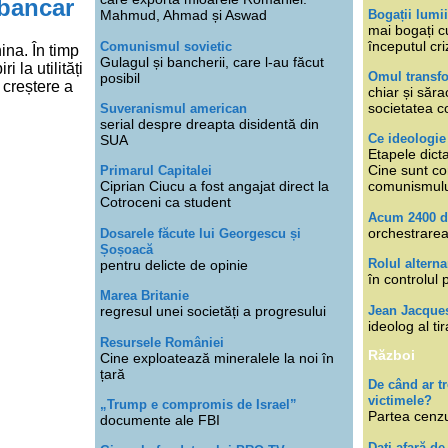
 bancar
Bogații lumi
Mahmud, Ahmad și Aswad
mai bogați cu
începutul cri
Comunismul sovietic
ina. În timp
Gulagul și bancherii, care l-au făcut
 la utilități
Omul transfo
posibil
 creștere a
chiar și săra
societatea co
Suveranismul american
serial despre dreapta disidentă din
Ce ideologi
SUA
Etapele dicta
Cine sunt con
Primarul Capitalei
Ciprian Ciucu a fost angajat direct la
comunismul
Cotroceni ca student
Acum 2400 d
orchestrarea
Dosarele făcute lui Georgescu și
Șoșoacă
Rolul alterna
pentru delicte de opinie
în controlul 
Marea Britanie
Jean Jacque
regresul unei societăți a progresului
ideolog al tir
Resursele României
Război
Cine exploatează mineralele la noi în
țară
De când ar 
victimele?
„Trump e compromis de Israel”
Partea cenzu
documente ale FBI
Dați afară de