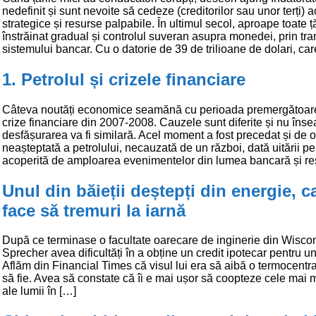
nedefinit și sunt nevoite să cedeze (creditorilor sau unor terți) a
strategice și resurse palpabile. În ultimul secol, aproape toate ță
înstrăinat gradual și controlul suveran asupra monedei, prin tra
sistemului bancar. Cu o datorie de 39 de trilioane de dolari, car
1. Petrolul și crizele financiare
Câteva noutăți economice seamănă cu perioada premergătoare
crize financiare din 2007-2008. Cauzele sunt diferite și nu în
desfășurarea va fi similară. Acel moment a fost precedat și de 
neașteptată a petrolului, necauzată de un război, dată uitării pe
acoperită de amploarea evenimentelor din lumea bancară și res
Unul din băieții deștepți din energie, c
face să tremuri la iarnă
După ce terminase o facultate oarecare de inginerie din Wiscon
Sprecher avea dificultăți în a obține un credit ipotecar pentru u
Aflăm din Financial Times că visul lui era să aibă o termocentra
să fie. Avea să constate că îi e mai ușor să coopteze cele mai 
ale lumii în […]