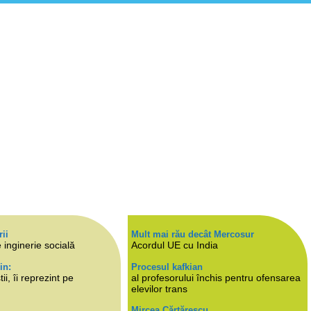
rii
Mult mai rău decât Mercosur
 inginerie socială
Acordul UE cu India
in:
Procesul kafkian
i, îi reprezint pe
al profesorului închis pentru ofensarea
elevilor trans
Mircea Cărtărescu