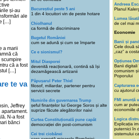
Andreea Esc
ctive
Planul Kaler
Bucureștiul peste 5 ani
rile și-au
1 din 4 locuitori vin de peste hotare
nsformări ale
Lumea lăsat
e […]
de cel mai m
Chiolhanul
ca formă de discriminare
Economie
Bugetul României
Banii și pan
cum se adună și cum se împarte
Cele două s
 a marii
„caz” a cost
Ce e sionismul?
seamnă că
o scumpire
Opțiunea O
Mitul Diasporei
ntru că a fost
Banii digita
devenită reacționară, contină să își
tul […]
comunism și 
dezamăgească artizanii
Poporului
Păpușarul Peter Thiel
are te va
Capturarea 
filosof, miliardar, partener pentru
cu ajutorul c
servicii secrete
FMI anunță 
Numirile din guvernarea Trump
cum ar putea
șeful finanțelor lui George Soros și alte
sin, Jeffrey
economiile d
suprize făcute alegătorilor naivi
n apartament.
lă. N-a fost
Logica distr
Curtea Constituțională pune capăt
mari bănci
Explicația im
democrației din post-comunism
puternici în
sistemului ca
Cei trei ciobănei
care exportă mioarele României: