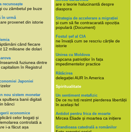
a recunoaște
are o teorie halucinantă despre
gi cu zâmbetul pe buze
diaspora
ă în urmă
Strategia de accelerare a migrației
are proxenet din istorie
și cum să fie contracarată opoziția
populară (Document)
Fostul șef al CIA
demia
ne învață cum se rescriu cărțile de
ăptămâni când fiecare
istorie
at 12 milioane de dolari
Unirea cu Moldova
marova
capcana patrioților în fața
li înseamnă fuziunea dintre
impedimentelor practice
capitalism în Registrul
Rătăcirea
delegației AUR în America
economiei Japoniei
rizelor
Spiritualitate
un nou sistem monetar
Un sentiment metafizic
 spulbera banii digitali
De ce nu toți resimt pierderea libertății
in bănci
în același fel
ugerii economice
Antidot pentru frica de moarte
plicării celor bogați și
Mircea Eliade și moartea ca inițiere
 demolarea controlată a
re i-a făcut așa
Grandioasa catedrală a românilor
Foto-reportaj serial