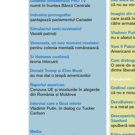
Ginerele fondatorului PRO TV
că nu au vor
numit în fruntea Băncii Centrale
Imagini din s
Industria pornografiei
care arată î
șantajează parlamentul Canadei
către armat
Simulacrul semi-suveranist
Vladimir Put
Vasalii patrioți
nu e aliatul i
Venezuela, un nou moment revelator
Vom fi Pakis
pentru colonia mentală românească
Americanii n
Și Hotnews confirmă
Cum distruge
teoria înlocuirii
O serie de ar
dintre libera
Donald Trump și Elon Musk
au mai dat o țeapă americanilor
Pandemie
Raportul american
Graficul care
Cenzura UE și imixtiunile în alegerile
că nu e niciu
din România și Moldova
Dezvăluirea 
Interviul care a făcut istorie
n-a mirat pe
Vladimir Putin, în dialog cu Tucker
Carlson
Descoperiril
Stanford
spulberă ist
Media
Falsa epide