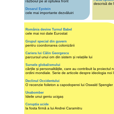
războiul pe al optulea front
descrisă de
Dosarul Epstein
cele mai importante dezvăluiri
România devine Turnul Babel
cele mai noi date Eurostat
Grupul special din guvern
pentru coordonarea colonizării
Cariera lui Călin Georgescu
parcursul unui om din sistem și relațiile lui
Sursele globalismului
cărțile și personalitățile, care au contribuit la proiectul n
ordini mondiale. Serie de articole despre ideologia noi 
Declinul Occidentului
O recenzie foileton a capodoperei lui Oswald Spengler
Unabomber
Ideile unui geniu ucigaș
Corupția ucide
la fosta firmă a lui Andrei Caramitru