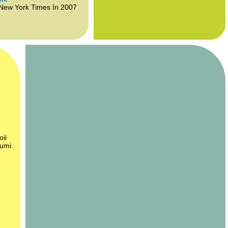
 New York Times în 2007
oii
lumi.