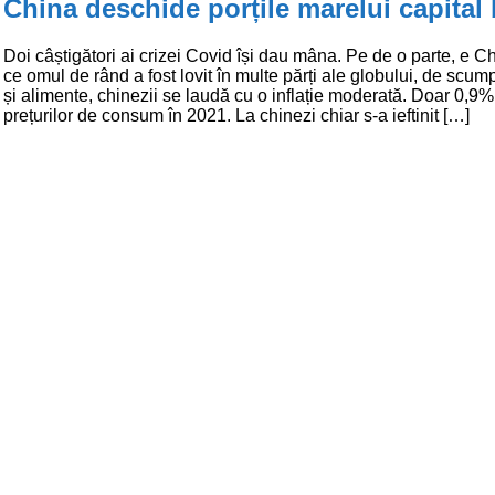
China deschide porțile marelui capital
Doi câștigători ai crizei Covid își dau mâna. Pe de o parte, e Ch
ce omul de rând a fost lovit în multe părți ale globului, de scumpiri
și alimente, chinezii se laudă cu o inflație moderată. Doar 0,9%
prețurilor de consum în 2021. La chinezi chiar s-a ieftinit […]