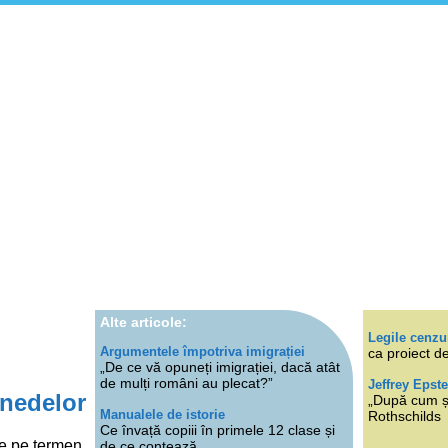
Alte articole:
Legile cenzu
Argumentele împotriva imigrației
ca proiect de
„De ce vă opuneți imigrației, dacă atât
de mulți români au plecat?”
Jeffrey Epste
onedelor
„După cum ști
Manualele de istorie
Rothschilds
Ce învață copiii în primele 12 clase și
te pe termen
de ce contează