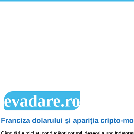
evadare.ro
Franciza dolarului și apariția cripto-m
Când țările mici au conducători corupți, deseori ajung îndatora