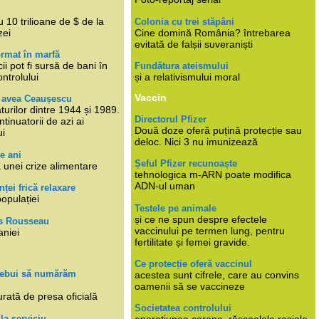
i
 10 trilioane de $ de la
Colonia cu trei stăpâni
zei
Cine domină România? întrebarea
evitată de falșii suveraniști
rmat în marfă
cii pot fi sursă de bani în
Fundătura ateismului
ntrolului
și a relativismului moral
Vaccin
e avea Ceaușescu
turilor dintre 1944 și 1989.
Directorul Pfizer
tinuatorii de azi ai
Două doze oferă puțină protecție sau
ui
deloc. Nici 3 nu imunizează
e ani
Șeful Pfizer recunoaște
 unei crize alimentare
tehnologica m-ARN poate modifica
ADN-ul uman
nței frică relaxare
populației
Testele pe animale
și ce ne spun despre efectele
s Rousseau
vaccinului pe termen lung, pentru
aniei
fertilitate și femei gravide.
Ce protecție oferă vaccinul
trebui să numărăm
acestea sunt cifrele, care au convins
oamenii să se vaccineze
rată de presa oficială
Societatea controlului
 la serviciu