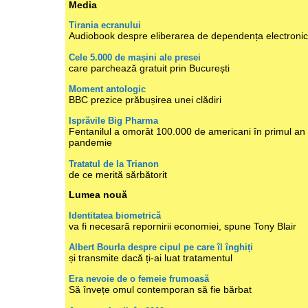
Media
Tirania ecranului
Audiobook despre eliberarea de dependența electroni
Cele 5.000 de mașini ale presei
care parchează gratuit prin București
Moment antologic
BBC prezice prăbușirea unei clădiri
Isprăvile Big Pharma
Fentanilul a omorât 100.000 de americani în primul an
pandemie
Tratatul de la Trianon
de ce merită sărbătorit
Lumea nouă
Identitatea biometrică
va fi necesară repornirii economiei, spune Tony Blair
Albert Bourla despre cipul pe care îl înghiți
și transmite dacă ți-ai luat tratamentul
Era nevoie de o femeie frumoasă
Să învețe omul contemporan să fie bărbat