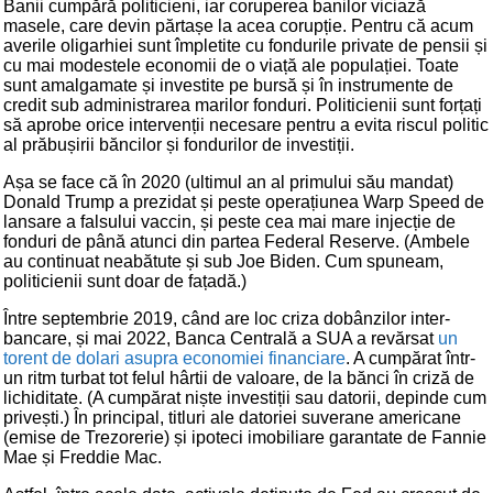
Banii cumpără politicieni, iar coruperea banilor viciază
masele, care devin părtașe la acea corupție. Pentru că acum
averile oligarhiei sunt împletite cu fondurile private de pensii și
cu mai modestele economii de o viață ale populației. Toate
sunt amalgamate și investite pe bursă și în instrumente de
credit sub administrarea marilor fonduri. Politicienii sunt forțați
să aprobe orice intervenții necesare pentru a evita riscul politic
al prăbușirii băncilor și fondurilor de investiții.
Așa se face că în 2020 (ultimul an al primului său mandat)
Donald Trump a prezidat și peste operațiunea Warp Speed de
lansare a falsului vaccin, și peste cea mai mare injecție de
fonduri de până atunci din partea Federal Reserve. (Ambele
au continuat neabătute și sub Joe Biden. Cum spuneam,
politicienii sunt doar de fațadă.)
Între septembrie 2019, când are loc criza dobânzilor inter-
bancare, și mai 2022, Banca Centrală a SUA a revărsat
un
torent de dolari asupra economiei financiare
. A cumpărat într-
un ritm turbat tot felul hârtii de valoare, de la bănci în criză de
lichiditate. (A cumpărat niște investiții sau datorii, depinde cum
privești.) În principal, titluri ale datoriei suverane americane
(emise de Trezorerie) și ipoteci imobiliare garantate de Fannie
Mae și Freddie Mac.