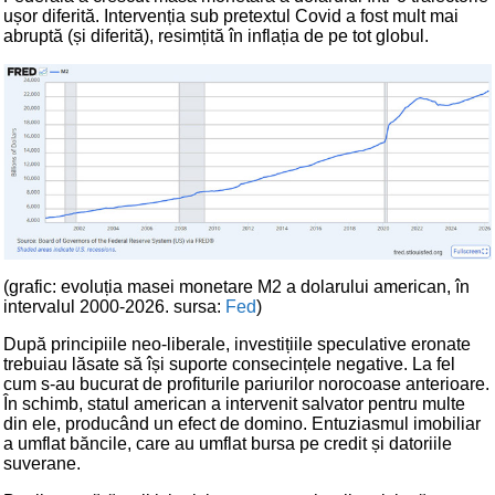
ușor diferită. Intervenția sub pretextul Covid a fost mult mai
abruptă (și diferită), resimțită în inflația de pe tot globul.
(grafic: evoluția masei monetare M2 a dolarului american, în
intervalul 2000-2026. sursa:
Fed
)
După principiile neo-liberale, investițiile speculative eronate
trebuiau lăsate să își suporte consecințele negative. La fel
cum s-au bucurat de profiturile pariurilor norocoase anterioare.
În schimb, statul american a intervenit salvator pentru multe
din ele, producând un efect de domino. Entuziasmul imobiliar
a umflat băncile, care au umflat bursa pe credit și datoriile
suverane.