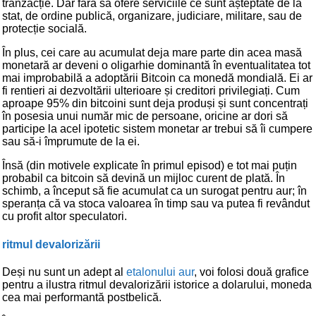
tranzacție. Dar fără să ofere serviciile ce sunt așteptate de la
stat, de ordine publică, organizare, judiciare, militare, sau de
protecție socială.
În plus, cei care au acumulat deja mare parte din acea masă
monetară ar deveni o oligarhie dominantă în eventualitatea tot
mai improbabilă a adoptării Bitcoin ca monedă mondială. Ei ar
fi rentieri ai dezvoltării ulterioare și creditori privilegiați. Cum
aproape 95% din bitcoini sunt deja produși și sunt concentrați
în posesia unui număr mic de persoane, oricine ar dori să
participe la acel ipotetic sistem monetar ar trebui să îi cumpere
sau să-i împrumute de la ei.
Însă (din motivele explicate în primul episod) e tot mai puțin
probabil ca bitcoin să devină un mijloc curent de plată. În
schimb, a început să fie acumulat ca un surogat pentru aur; în
speranța că va stoca valoarea în timp sau va putea fi revândut
cu profit altor speculatori.
ritmul devalorizării
Deși nu sunt un adept al
etalonului aur
, voi folosi două grafice
pentru a ilustra ritmul devalorizării istorice a dolarului, moneda
cea mai performantă postbelică.