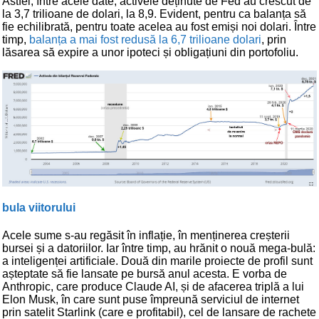
Astfel, între acele date, activele deținute de Fed au crescut de
la 3,7 trilioane de dolari, la 8,9. Evident, pentru ca balanța să
fie echilibrată, pentru toate acelea au fost emiși noi dolari. Între
timp,
balanța a mai fost redusă la 6,7 trilioane dolari
, prin
lăsarea să expire a unor ipoteci și obligațiuni din portofoliu.
bula viitorului
Acele sume s-au regăsit în inflație, în menținerea creșterii
bursei și a datoriilor. Iar între timp, au hrănit o nouă mega-bulă:
a inteligenței artificiale. Două din marile proiecte de profil sunt
așteptate să fie lansate pe bursă anul acesta. E vorba de
Anthropic, care produce Claude AI, și de afacerea triplă a lui
Elon Musk, în care sunt puse împreună serviciul de internet
prin satelit Starlink (care e profitabil), cel de lansare de rachete