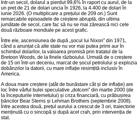
Într-un secol, dolarul a pierdut 99,6% în raport cu aurul, de la
un preț de 21 de dolari uncia în 1926, la 4.400 de dolari în
iunie 2026. (O multiplicare a prețului de 209 ori.) Sunt
remarcabile episoadele de creștere abruptă, din ultima
jumătate de secol, care fac să nu se mai zărească nici cele
două războaie mondiale pe acest grafic.
Între ele, ascensiunea de după „șocul lui Nixon” din 1971,
când a anunțat că alte state nu vor mai putea primi aur în
schimbul dolarilor, la valoarea promisă prin tratatul de la
Bretoon Woods, de la finele războiului. Urmată de o creștere
de 15 ori într-un deceniu, marcat de șocul petrolului și explozia
dobânzilor la datorii, cu mare inflație resimțită inclusiv în
America.
A doua mare creștere (atât de bunăstare cât și de inflație) are
loc între vârful bulei speculative „dotcom” din martie 2000 (de
la începuturile internetului) și criza financiară, cu prăbușirea
băncilor Bear Sterns și Lehman Brothers (septembrie 2008).
Între acestea două, prețul aurului a crescut de 3 ori, traiectorie
menținută cu o sincopă și după acel crah, prin intervenția de
stat.