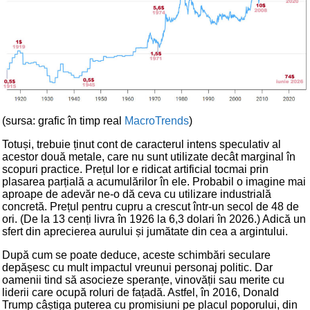
(sursa: grafic în timp real
MacroTrends
)
Totuși, trebuie ținut cont de caracterul intens speculativ al
acestor două metale, care nu sunt utilizate decât marginal în
scopuri practice. Prețul lor e ridicat artificial tocmai prin
plasarea parțială a acumulărilor în ele. Probabil o imagine mai
aproape de adevăr ne-o dă ceva cu utilizare industrială
concretă. Prețul pentru cupru a crescut într-un secol de 48 de
ori. (De la 13 cenți livra în 1926 la 6,3 dolari în 2026.) Adică un
sfert din aprecierea aurului și jumătate din cea a argintului.
După cum se poate deduce, aceste schimbări seculare
depășesc cu mult impactul vreunui personaj politic. Dar
oamenii tind să asocieze speranțe, vinovății sau merite cu
liderii care ocupă roluri de fațadă. Astfel, în 2016, Donald
Trump câștiga puterea cu promisiuni pe placul poporului, din