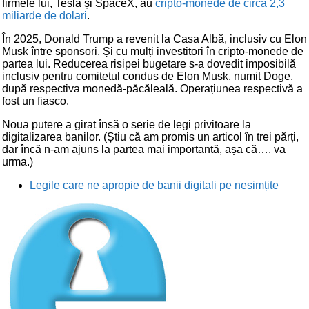
firmele lui, Tesla și SpaceX, au
cripto-monede de circa 2,3
miliarde de dolari
.
În 2025, Donald Trump a revenit la Casa Albă, inclusiv cu Elon
Musk între sponsori. Și cu mulți investitori în cripto-monede de
partea lui. Reducerea risipei bugetare s-a dovedit imposibilă
inclusiv pentru comitetul condus de Elon Musk, numit Doge,
după respectiva monedă-păcăleală. Operațiunea respectivă a
fost un fiasco.
Noua putere a girat însă o serie de legi privitoare la
digitalizarea banilor. (Știu că am promis un articol în trei părți,
dar încă n-am ajuns la partea mai importantă, așa că…. va
urma.)
Legile care ne apropie de banii digitali pe nesimțite