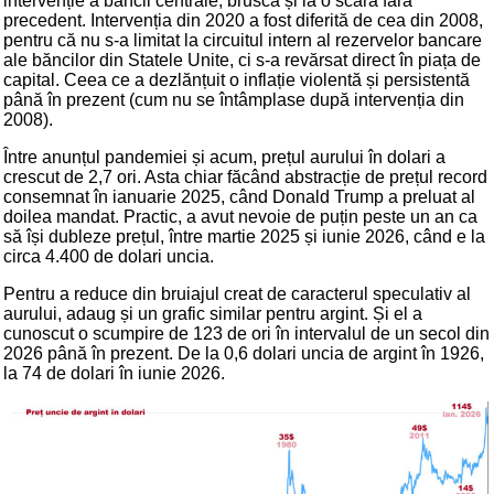
intervenție a băncii centrale, bruscă și la o scară fără
precedent. Intervenția din 2020 a fost diferită de cea din 2008,
pentru că nu s-a limitat la circuitul intern al rezervelor bancare
ale băncilor din Statele Unite, ci s-a revărsat direct în piața de
capital. Ceea ce a dezlănțuit o inflație violentă și persistentă
până în prezent (cum nu se întâmplase după intervenția din
2008).
Între anunțul pandemiei și acum, prețul aurului în dolari a
crescut de 2,7 ori. Asta chiar făcând abstracție de prețul record
consemnat în ianuarie 2025, când Donald Trump a preluat al
doilea mandat. Practic, a avut nevoie de puțin peste un an ca
să își dubleze prețul, între martie 2025 și iunie 2026, când e la
circa 4.400 de dolari uncia.
Pentru a reduce din bruiajul creat de caracterul speculativ al
aurului, adaug și un grafic similar pentru argint. Și el a
cunoscut o scumpire de 123 de ori în intervalul de un secol din
2026 până în prezent. De la 0,6 dolari uncia de argint în 1926,
la 74 de dolari în iunie 2026.