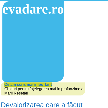
evadare.ro
Ce am scris mai important
Ghiduri pentru înțelegerea mai în profunzime a
Marii Resetări
Devalorizarea care a făcut