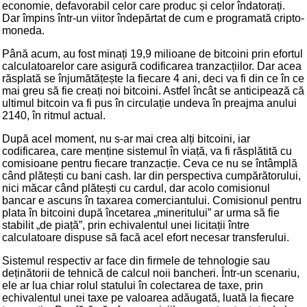
economie, defavorabil celor care produc și celor îndatorați.
Dar împins într-un viitor îndepărtat de cum e programată cripto-
moneda.
Până acum, au fost minați 19,9 milioane de bitcoini prin efortul
calculatoarelor care asigură codificarea tranzacțiilor. Dar acea
răsplată se înjumătățește la fiecare 4 ani, deci va fi din ce în ce
mai greu să fie creați noi bitcoini. Astfel încât se anticipează că
ultimul bitcoin va fi pus în circulație undeva în preajma anului
2140, în ritmul actual.
După acel moment, nu s-ar mai crea alți bitcoini, iar
codificarea, care menține sistemul în viață, va fi răsplătită cu
comisioane pentru fiecare tranzacție. Ceva ce nu se întâmplă
când plătești cu bani cash. Iar din perspectiva cumpărătorului,
nici măcar când plătești cu cardul, dar acolo comisionul
bancar e ascuns în taxarea comerciantului. Comisionul pentru
plata în bitcoini după încetarea „mineritului” ar urma să fie
stabilit „de piață”, prin echivalentul unei licitații între
calculatoare dispuse să facă acel efort necesar transferului.
Sistemul respectiv ar face din firmele de tehnologie sau
deținătorii de tehnică de calcul noii bancheri. Într-un scenariu,
ele ar lua chiar rolul statului în colectarea de taxe, prin
echivalentul unei taxe pe valoarea adăugată, luată la fiecare