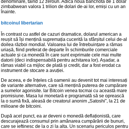
denominare, tăind 12 zerouri. Adică noua bancnotă de 1 dolar
zimbabwean valora 1 trilion de dolari de-ai lor, emiși cu un an
înainte.
bitcoinul libertarian
În contrast cu astfel de cazuri dramatice, dolarul american a
reușit să își mențină supremația cucerită la sfârșitul celui de-al
doilea război mondial. Valoarea lui de întrebuințare a rămas
uriașă, fiind preferat de departe în schimburile comerciale
actuale și ca monedă în care sunt exprimate cele mai multe
datorii (deci indispensabilă pentru achitarea lor). Așadar, a
rămas viabil ca mijloc de plată și credit, dar a fost erodat ca
instrument de stocare a avuției.
De aceea, e de înțeles că oamenii au devenit tot mai interesați
de variante alternative, care să mențină puterea de cumpărare
a sumelor agonisite. Iar Bitcoin venea tocmai cu această mare
promisiune. Masa lui monetară e programată să se oprească
la o sumă fixă, aleasă de creatorul anonim „Satoshi”, la 21 de
milioane de bitcoini.
După acel punct, ea ar deveni o monedă deflaționistă, care
descurajează consumul prin amânarea cumpărării de bunuri,
care se ieftinesc de la o zi la alta. Un scenariu periculos pentru