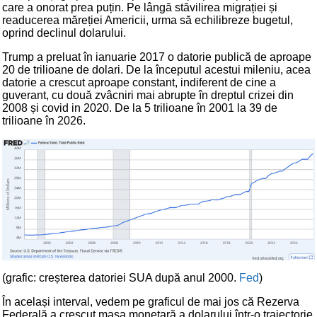
care a onorat prea puțin. Pe lângă stăvilirea migrației și
readucerea măreției Americii, urma să echilibreze bugetul,
oprind declinul dolarului.
Trump a preluat în ianuarie 2017 o datorie publică de aproape
20 de trilioane de dolari. De la începutul acestui mileniu, acea
datorie a crescut aproape constant, indiferent de cine a
guverant, cu două zvâcniri mai abrupte în dreptul crizei din
2008 și covid in 2020. De la 5 trilioane în 2001 la 39 de
trilioane în 2026.
(grafic: creșterea datoriei SUA după anul 2000.
Fed
)
În același interval, vedem pe graficul de mai jos că Rezerva
Federală a crescut masa monetară a dolarului într-o traiectorie