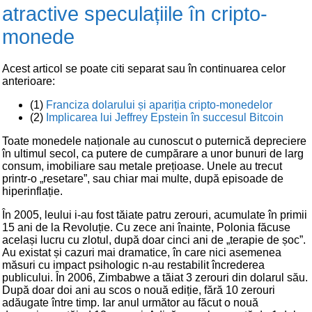
atractive speculațiile în cripto-
monede
Acest articol se poate citi separat sau în continuarea celor
anterioare:
(1)
Franciza dolarului și apariția cripto-monedelor
(2)
Implicarea lui Jeffrey Epstein în succesul Bitcoin
Toate monedele naționale au cunoscut o puternică depreciere
în ultimul secol, ca putere de cumpărare a unor bunuri de larg
consum, imobiliare sau metale prețioase. Unele au trecut
printr-o „resetare”, sau chiar mai multe, după episoade de
hiperinflație.
În 2005, leului i-au fost tăiate patru zerouri, acumulate în primii
15 ani de la Revoluție. Cu zece ani înainte, Polonia făcuse
același lucru cu zlotul, după doar cinci ani de „terapie de șoc”.
Au existat și cazuri mai dramatice, în care nici asemenea
măsuri cu impact psihologic n-au restabilit încrederea
publicului. În 2006, Zimbabwe a tăiat 3 zerouri din dolarul său.
După doar doi ani au scos o nouă ediție, fără 10 zerouri
adăugate între timp. Iar anul următor au făcut o nouă