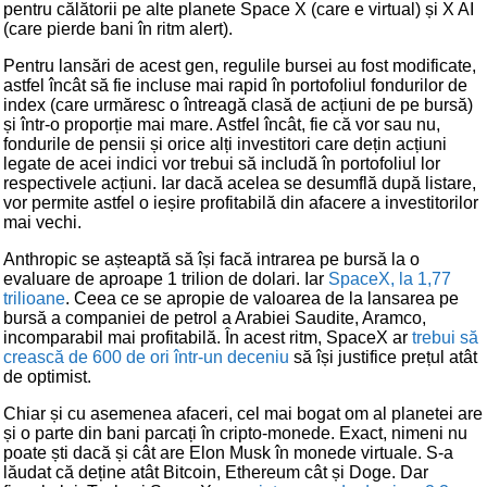
pentru călătorii pe alte planete Space X (care e virtual) și X AI
(care pierde bani în ritm alert).
Pentru lansări de acest gen, regulile bursei au fost modificate,
astfel încât să fie incluse mai rapid în portofoliul fondurilor de
index (care urmăresc o întreagă clasă de acțiuni de pe bursă)
și într-o proporție mai mare. Astfel încât, fie că vor sau nu,
fondurile de pensii și orice alți investitori care dețin acțiuni
legate de acei indici vor trebui să includă în portofoliul lor
respectivele acțiuni. Iar dacă acelea se desumflă după listare,
vor permite astfel o ieșire profitabilă din afacere a investitorilor
mai vechi.
Anthropic se așteaptă să își facă intrarea pe bursă la o
evaluare de aproape 1 trilion de dolari. Iar
SpaceX, la 1,77
trilioane
. Ceea ce se apropie de valoarea de la lansarea pe
bursă a companiei de petrol a Arabiei Saudite, Aramco,
incomparabil mai profitabilă. În acest ritm, SpaceX ar
trebui să
crească de 600 de ori într-un deceniu
să își justifice prețul atât
de optimist.
Chiar și cu asemenea afaceri, cel mai bogat om al planetei are
și o parte din bani parcați în cripto-monede. Exact, nimeni nu
poate ști dacă și cât are Elon Musk în monede virtuale. S-a
lăudat că deține atât Bitcoin, Ethereum cât și Doge. Dar