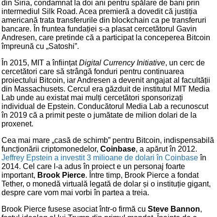
din Siria, condamnat la doi ani pentru spălare de bani prin
intermediul Silk Road. Acea premieră a dovedit că justiția
americană trata transferurile din blockchain ca pe transferuri
bancare. În fruntea fundației s-a plasat cercetătorul Gavin
Andresen, care pretinde că a participat la conceperea Bitcoin
împreună cu „Satoshi”.
În 2015, MIT a înființat
Digital Currency Initiative
, un cerc de
cercetători care să strângă fonduri pentru continuarea
proiectului Bitcoin, iar Andresen a devenit angajat al facultății
din Massachusets. Cercul era găzduit de institutul MIT Media
Lab unde au existat mai mulți cercetători sponsorizați
individual de Epstein. Conducătorul Media Lab a recunoscut
în 2019 că a primit peste o jumătate de milion dolari de la
proxenet.
Cea mai mare „casă de schimb” pentru Bitcoin, indispensabilă
funcționării criptomonedelor,
Coinbase
, a apărut în 2012.
Jeffrey Epstein a investit 3 milioane de dolari în Coinbase
în
2014. Cel care l-a adus în proiect e un personaj foarte
important,
Brook Pierce
. Între timp, Brook Pierce a fondat
Tether, o monedă virtuală legată de dolar și o instituție gigant,
despre care vom mai vorbi în partea a treia.
Brook Pierce fusese asociat într-o firmă cu
Steve Bannon
,