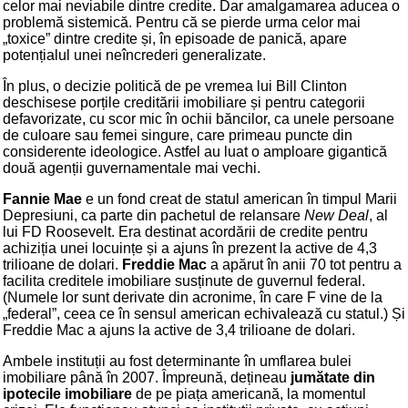
celor mai neviabile dintre credite. Dar amalgamarea aducea o
problemă sistemică. Pentru că se pierde urma celor mai
„toxice” dintre credite și, în episoade de panică, apare
potențialul unei neîncrederi generalizate.
În plus, o decizie politică de pe vremea lui Bill Clinton
deschisese porțile creditării imobiliare și pentru categorii
defavorizate, cu scor mic în ochii băncilor, ca unele persoane
de culoare sau femei singure, care primeau puncte din
considerente ideologice. Astfel au luat o amploare gigantică
două agenții guvernamentale mai vechi.
Fannie Mae
e un fond creat de statul american în timpul Marii
Depresiuni, ca parte din pachetul de relansare
New Deal
, al
lui FD Roosevelt. Era destinat acordării de credite pentru
achiziția unei locuințe și a ajuns în prezent la active de 4,3
trilioane de dolari.
Freddie Mac
a apărut în anii 70 tot pentru a
facilita creditele imobiliare susținute de guvernul federal.
(Numele lor sunt derivate din acronime, în care F vine de la
„federal”, ceea ce în sensul american echivalează cu statul.) Și
Freddie Mac a ajuns la active de 3,4 trilioane de dolari.
Ambele instituții au fost determinante în umflarea bulei
imobiliare până în 2007. Împreună, dețineau
jumătate din
ipotecile imobiliare
de pe piața americană, la momentul