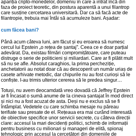
apariția cripto-monedelor, domeniu în care a intrat încă din
faza de proiect teoretic, din postura aparentă a unui filantrop
care susține cercetarea universitară. Dar ca să facă acte de
filantropie, trebuia mai întâi să acumuleze bani. Așadar:
cum făcea bani?
Până acum câteva luni, am făcut și eu eroarea să numesc
cercul lui Epstein „o rețea de șantaj”. Ceea ce e doar parțial
adevărat. Da, existau filmări compromițătoare, care puteau
distruge o serie de politicieni și miliardari. Care ar fi plătit mult
să nu se afle. Absolut caraghios, la prima percheziție,
anchetatorii au notat doar că au descoperit un număr uriaș de
casete arhivate metodic, dar chipurile nu au fost curioși să le
confiște. I-au trimis ulterior cererea să le predea singur…
Totuși, nu avem deocamdată vreo dovadă că Jeffrey Epstein
ar fi încasat o sumă anume de la cineva șantajat în mod direct
și nici nu a fost acuzat de asta. Deși nu e exclus să se fi
întâmplat. Vedetele cu care schimba mesaje nu păreau
terifiate sau presate de el. Rețeaua era mai curând interesată
de obiective specifice unor servicii secrete, cu câteva direcții
clare: accesul la mari decidenți politici, schimb de informații
pentru business cu milionari și manageri de elită, spionaj
tehnologic prin accesul la cercetători din domeniile de