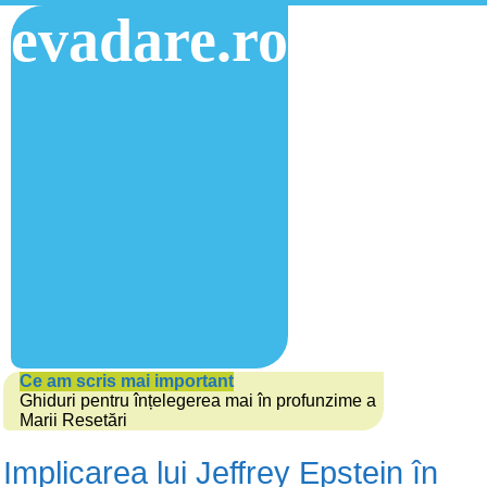
evadare.ro
Ce am scris mai important
Ghiduri pentru înțelegerea mai în profunzime a
Marii Resetări
Implicarea lui Jeffrey Epstein în