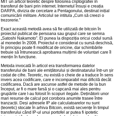
MIT un articol teoretic despre folosirea criptografiei în
transferul de bani prin internet. Internetul însuși e creația
DARPA, divizia de cercetare a Pentagonului, destinat inițial
comunicării militare. Articolul se intitula „Cum să creezi o
trezorerie.”
Exact această metodă avea să fie utilizată de bitcoin în
proiectul publicat de persoana sau grupul care se semna
„Satoshi Nakamoto”. El punea la dispoziția oricui codul sursă
al monedei în 2008. Proiectul e considerat cu sursă deschisă,
în principiu poate fi modificat de oricine, dar schimbările
trebuie să întrunească aprobarea mulțimii de voluntari care îl
mențin în funcțiune.
Metoda invocată în articol era transformarea datelor
transferului de bani ale emițătorului și destinatarului într-un șir
codat de cifre. Teoretic, nu există o cheie de a traduce în sens
invers acea codificare, care e incomparabil mai dificilă decât
codificarea. Dacă are ascunse astfel de metode de la bun
început, ar fi o mare farsă și o capcană mai ales pentru
grupările care l-au folosit în scopuri ilegale. Deținătorii unor
mari resurse de calcul pot corobora anumite trasee între
tranzacții. Deși adresele IP ale calculatoarelor nu sunt
(teoretic) stocate în arhiva Bitcoin, există secvențe în timpul
transferului când IP-ul unui portofel ar putea fi ipotetic