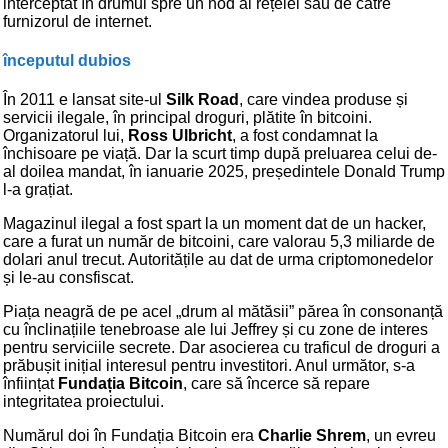
interceptat în drumul spre un nod al rețelei sau de către
furnizorul de internet.
începutul dubios
În 2011 e lansat site-ul
Silk Road
, care vindea produse și
servicii ilegale, în principal droguri, plătite în bitcoini.
Organizatorul lui,
Ross Ulbricht
, a fost condamnat la
închisoare pe viață. Dar la scurt timp după preluarea celui de-
al doilea mandat, în ianuarie 2025, președintele Donald Trump
l-a grațiat.
Magazinul ilegal a fost spart la un moment dat de un hacker,
care a furat un număr de bitcoini, care valorau 5,3 miliarde de
dolari anul trecut. Autoritățile au dat de urma criptomonedelor
și le-au consfiscat.
Piața neagră de pe acel „drum al mătăsii” părea în consonanță
cu înclinațiile tenebroase ale lui Jeffrey și cu zone de interes
pentru serviciile secrete. Dar asocierea cu traficul de droguri a
prăbușit inițial interesul pentru investitori. Anul următor, s-a
înființat
Fundația Bitcoin
, care să încerce să repare
integritatea proiectului.
Numărul doi în Fundația Bitcoin era
Charlie Shrem
, un evreu