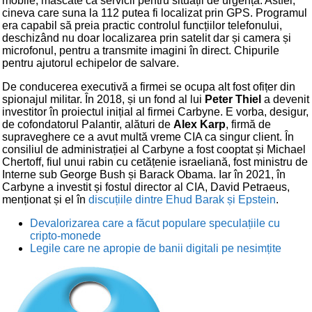
mobile, mascate ca servicii pentru situații de urgență. Astfel,
cineva care suna la 112 putea fi localizat prin GPS. Programul
era capabil să preia practic controlul funcțiilor telefonului,
deschizând nu doar localizarea prin satelit dar și camera și
microfonul, pentru a transmite imagini în direct. Chipurile
pentru ajutorul echipelor de salvare.
De conducerea executivă a firmei se ocupa alt fost ofițer din
spionajul militar. În 2018, și un fond al lui
Peter Thiel
a devenit
investitor în proiectul inițial al firmei Carbyne. E vorba, desigur,
de cofondatorul Palantir, alături de
Alex Karp
, firmă de
supraveghere ce a avut multă vreme CIA ca singur client. În
consiliul de administrației al Carbyne a fost cooptat și Michael
Chertoff, fiul unui rabin cu cetățenie israeliană, fost ministru de
Interne sub George Bush și Barack Obama. Iar în 2021, în
Carbyne a investit și fostul director al CIA, David Petraeus,
menționat și el în
discuțiile dintre Ehud Barak și Epstein
.
Devalorizarea care a făcut populare speculațiile cu
cripto-monede
Legile care ne apropie de banii digitali pe nesimțite