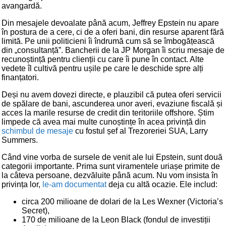
avangardă.
Din mesajele devoalate până acum, Jeffrey Epstein nu apare
în postura de a cere, ci de a oferi bani, din resurse aparent fără
limită. Pe unii politicieni îi îndrumă cum să se îmbogățească
din „consultanță”. Bancherii de la JP Morgan îi scriu mesaje de
recunoștință pentru clienții cu care îi pune în contact. Alte
vedete îl cultivă pentru ușile pe care le deschide spre alți
finanțatori.
Deși nu avem dovezi directe, e plauzibil că putea oferi servicii
de spălare de bani, ascunderea unor averi, evaziune fiscală și
acces la marile resurse de credit din teritoriile offshore. Știm
limpede că avea mai multe cunoștințe în acea privință din
schimbul de mesaje
cu fostul șef al Trezoreriei SUA, Larry
Summers.
Când vine vorba de sursele de venit ale lui Epstein, sunt două
categorii importante. Prima sunt viramentele uriașe primite de
la câteva persoane, dezvăluite până acum. Nu vom insista în
privința lor,
le-am documentat
deja cu altă ocazie. Ele includ:
circa 200 milioane de dolari de la Les Wexner (Victoria’s
Secret),
170 de milioane de la Leon Black (fondul de investiții