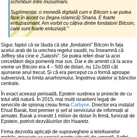
schimburi între musulmani.
Suplimentar, o monedă digitală cum e Bitcoin s-ar putea
face în acord cu (legea islamică) Sharia. E foarte
entuziasmant. Am vorbit cu câțiva dintre fondatorii Bitcoin,
care sunt foarte entuziaști.”
Sigur, faptul că se lăuda că știe „fondatorii” Bitcoin în fața
acelui arab de la urechea regelui saudit, nu înseamnă că
Jeffrey știa cine e „Satoshi”. Se putea referi doar la acei
cercetători deja pomeniți mai sus. Dar e de amintit că la acea
vreme un Bitcoin era 4 – 500 de dolari, nu 12o.000 cât
ajunsese anul trecut. Și că era perceput ca o formă aproape
subversivă, la limita anarhismului, împotriva statelor și băncilor
centrale.
În exact aceeași perioadă, Epstein susținea și proiecte de cu
totul altă natură. În 2015, mai mulți israelieni legați de
serviciile de spionaj creau firma
Carbyne
. Director era instalat
Ehud Barak, fost premier și șef al serviciului de informații al
armatei. Barak a investit 1 milion de dolari în firmă, furnizați de
Epstein, potrivit dezvăluirilor din Haaretz.
Firma dezvolta aplicații de supraveghere a telefoanelor