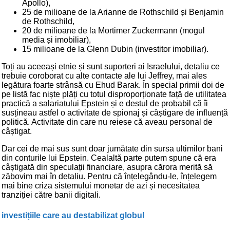
Apollo),
25 de milioane de la Arianne de Rothschild și Benjamin
de Rothschild,
20 de milioane de la Mortimer Zuckermann (mogul
media și imobiliar),
15 milioane de la Glenn Dubin (investitor imobiliar).
Toți au aceeași etnie și sunt suporteri ai Israelului, detaliu ce
trebuie coroborat cu alte contacte ale lui Jeffrey, mai ales
legătura foarte strânsă cu Ehud Barak. În special primii doi de
pe listă fac niște plăți cu totul disproporționate față de utilitatea
practică a salariatului Epstein și e destul de probabil că îi
susțineau astfel o activitate de spionaj și câștigare de influență
politică. Activitate din care nu reiese că aveau personal de
câștigat.
Dar cei de mai sus sunt doar jumătate din sursa ultimilor bani
din conturile lui Epstein. Cealaltă parte putem spune că era
câștigată din speculații financiare, asupra cărora merită să
zăbovim mai în detaliu. Pentru că înțelegându-le, înțelegem
mai bine criza sistemului monetar de azi și necesitatea
tranziției către banii digitali.
investițiile care au destabilizat globul