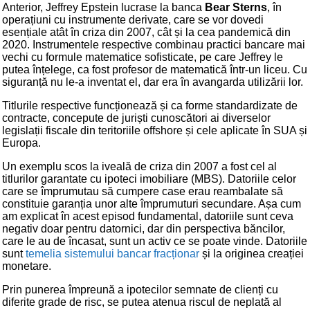
Anterior, Jeffrey Epstein lucrase la banca
Bear Sterns
, în
operațiuni cu instrumente derivate, care se vor dovedi
esențiale atât în criza din 2007, cât și la cea pandemică din
2020. Instrumentele respective combinau practici bancare mai
vechi cu formule matematice sofisticate, pe care Jeffrey le
putea înțelege, ca fost profesor de matematică într-un liceu. Cu
siguranță nu le-a inventat el, dar era în avangarda utilizării lor.
Titlurile respective funcționează și ca forme standardizate de
contracte, concepute de juriști cunoscători ai diverselor
legislații fiscale din teritoriile offshore și cele aplicate în SUA și
Europa.
Un exemplu scos la iveală de criza din 2007 a fost cel al
titlurilor garantate cu ipoteci imobiliare (MBS). Datoriile celor
care se împrumutau să cumpere case erau reambalate să
constituie garanția unor alte împrumuturi secundare. Așa cum
am explicat în acest episod fundamental, datoriile sunt ceva
negativ doar pentru datornici, dar din perspectiva băncilor,
care le au de încasat, sunt un activ ce se poate vinde. Datoriile
sunt
temelia sistemului bancar fracționar
și la originea creației
monetare.
Prin punerea împreună a ipotecilor semnate de clienți cu
diferite grade de risc, se putea atenua riscul de neplată al