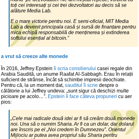
toți cei interesați și cei trei dezvoltatori au decis să se
alăture Media Lab.
E o mare victorie pentru noi. E semi-oficial, MIT Media
Lab a devenit principala casă și sursă de finanțare pentru
mica echipă responsabilă de menținerea și extinderea
softului esențial al bitcoin.”
a vrut să creeze alte monede
În 2016, Jeffrey Epstein
îi scria consilierului
casei regale din
Arabia Saudită, un anume Raafat Al-Sabbagh. Erau în relații
suficient de strânse, încât să schimbe impresii deochiate.
Pentru că, la un moment dat,
sauditul îi scrie
despre o
călătorie a lui Jeffrey undeva: „sunt sigur că deschizi multe
picioare pe acolo…”.
Epstein îi face câteva propuneri
cu aer
pios:
„Cele mai radicale două idei ar fi să creăm două monede
noi. Una să o numim Sharia. Ar fi ca un dolar, dar dolarul
are înscris pe el „Noi credem în Dumnezeu”. Orientul
Mijlociu ar putea avea propriul său Sharia pentru