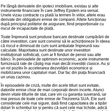
Pe lângă derivatele din ipoteci imobiliare, existau și alte
instrumente financiare în care Jeffrey Epstein era versat.
Unele vizau contracte cu plată la termen în viitor, altele erau
derivate din obligațiuni emise de companii. Altele funcționau
după principiul polițelor de asigurare, fiind proporționale cu
riscul de incapacitate de plată.
Toate împreună sunt produse bancare destinate cumpărării de
către investitori, care sunt convinși să le achiziționeze în ideea
că riscul e diminuat de cum sunt ambalate împreună sau
calculate. Majoritatea sunt destinate unor investitori
instituționali sofisticați, cum ar fi fonduri de pensii sau alte
bănci. În perioadele de optimism economic, acele instrumente
furnizează rate de câștig mai mari decât investiții clasice. Au și
un rol pozitiv în accelerarea dezvoltării economice și
mobilizarea unor capitaluri mari. Dar fac din piața financiară
un uriaș cazinou.
În episoadele de criză, multe din acele titluri sunt evitate,
datoriile emise chiar de mari corporații devin incerte. Atunci
devin vitale titlurile de stat, care vin cu garanția suverană, iar
mai presus de toate cele emise de Trezoreria SUA. Ele sunt
considerate cele mai sigure, dată fiind capacitatea de a tipări
dolari în schimbul lor și pentru că sunt cele mai lichide, adică