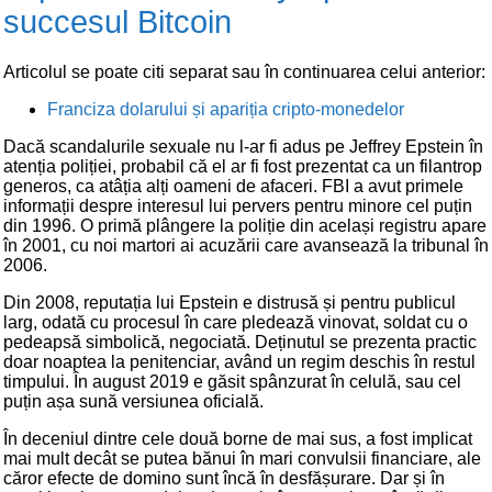
succesul Bitcoin
Articolul se poate citi separat sau în continuarea celui anterior:
Franciza dolarului și apariția cripto-monedelor
Dacă scandalurile sexuale nu l-ar fi adus pe Jeffrey Epstein în
atenția poliției, probabil că el ar fi fost prezentat ca un filantrop
generos, ca atâția alți oameni de afaceri. FBI a avut primele
informații despre interesul lui pervers pentru minore cel puțin
din 1996. O primă plângere la poliție din același registru apare
în 2001, cu noi martori ai acuzării care avansează la tribunal în
2006.
Din 2008, reputația lui Epstein e distrusă și pentru publicul
larg, odată cu procesul în care pledează vinovat, soldat cu o
pedeapsă simbolică, negociată. Deținutul se prezenta practic
doar noaptea la penitenciar, având un regim deschis în restul
timpului. În august 2019 e găsit spânzurat în celulă, sau cel
puțin așa sună versiunea oficială.
În deceniul dintre cele două borne de mai sus, a fost implicat
mai mult decât se putea bănui în mari convulsii financiare, ale
căror efecte de domino sunt încă în desfășurare. Dar și în