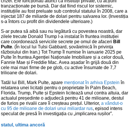
crizei. Ele funcționau atunci ca instituții private, cu acțiuni
tranzacționate pe bursă. Dar dat fiind riscul lor sistemic,
instituțiile au fost preluate sub controlul statului în 2008, care a
injectat 187 de miliarde de dolari pentru salvarea lor. (Investiția
s-a întors cu profit din dividendele ulterioare.)
S-ar putea să aibă sau nu legătură cu povestea noastră, dar
zilele trecute Donald Trump l-a instalat în fruntea instituției
care coordonează serviciile secrete pe omul de afaceri
Bill
Pulte
. (În locul lui Tulsi Gabbard, șovăielnică în privința
războiului din Iran.) Tot Trump îl numise în ianuarie 2025 pe
Pulte în fruntea Agenției Naționale Imobiliare și a celor două,
Fannie Mae și Freddie Mac. Avea așadar în grijă două din
cele mai mari firme de pe glob, cu active însumate de 7,7
trilioane de dolari.
Tatăl lui Bill, Mark Pulte, apare
menționat în arhiva Epstein
în
relatarea unei licitații pentru o proprietate în Palm Beach,
Florida. Trump, Pulte și Epstein licitează unul contra altuia, dar
actualul președinte o adjudecă pentru 41 de milioane, destul
de furios pe rivalii care îi creșteau prețul. Ulterior,
a vândut-o
cu 95 de milioane de dolari unui miliardar rus
, episod intens
speculat de presă în investigația cu „implicarea rușilor”.
statul, ultima ancoră