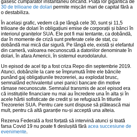
găsesc cumpărător instantaneu oricând. Piața lor gigantică de
30 de trilioane de dolari
permite mișcări mari de capital fără a
o destabiliza.
În același grafic, vedem că pe lângă cele 30, sunt și 11,5
trilioane de dolari în obligațiuni emise de corporații și bănci în
interiorul granițelor SUA. Ele pot fi mai tentante, ca dobândă,
dar în momente de criză sunt preferate cele de stat, cu
dobândă mai mică dar sigură. Pe lângă ele, există și elefantul
din cameră, valoarea necunoscută a datoriilor denominate în
dolari, în afara Americii, în sistemul eurodolarului.
Un episod de acel tip a fost criza Repo din septembrie 2019.
Atunci, dobânzile la care se împrumută între ele băncile
punând gaj obligațiunile trezoreriei, au explodat brusc,
semnalând echivalentul unei panici bancare din motive
rămase necunoscute. Semnalul transmis de acel episod era
că instituțiile financiare nu mai au încredere una în alta și în
acele hârtii sofisticate de credit și se refugiază în titlurile
Trezoreriei SUA. Pentru care sunt dispuse să plătească mai
mult, pentru că altă garanție nu-și acceptă una alteia.
Rezerva Federală a fost forțată să intervină atunci și toată
farsa Covid 19 nu poate fi deslușită fără
acea succesiune de
evenimente
.