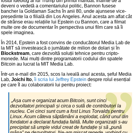
fostul ideolog al lui Trump din primul mandat. Înainte de a
deveni o vedetă a comentariului politic, Bannon fusese
bancher la Goldaman Sachs în anii 80, unde ajunsese vice-
președinte la o filială din Los Angeles. Anul acesta am aflat cât
de strânse erau relațiile lui Epstein cu Bannon, care a filmat
multe ore de documentar în perspectiva unui film care să îi
spele imaginea.
În 2014, Epstein a fost convins de conducătorul Media Lab de
la MIT să investească o jumătate de milion de dolari și în
Blockstream
, care dezvoltă soluții tehnice pentru cripto-
monede. Mai mulți dintre programatorii codului din spatele
Bitcoin au lucrat la MIT Media Lab.
Într-un e-mail din 2015, scos la iveală anul acesta, șeful Media
Lab,
Joichi Ito
,
îi scria lui Jeffrey Epstein
despre rolul esențial
pe care îl au colaboratorii lui pentru proiect:
„Așa cum e organizat acum Bitcoin, sunt cinci
dezvoltatori principali și circa o sută de contributori la
nucleu. Cei cinci sunt cum a fost Linus Torvalds pentru
Linux. Acum câteva săptămâni a explodat, când unul din
fondatori a declarat fundația falită. Multe organizații s-au
precipitat să umple vidul creat de fundație și să „pună
mâna” pe dezvoltatori. Ne-am mișcat repede, vorbind cu