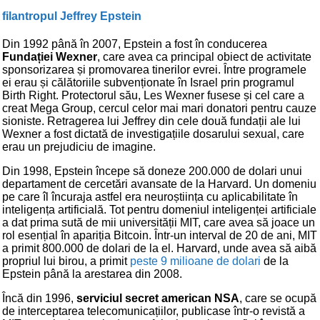
filantropul Jeffrey Epstein
Din 1992 până în 2007, Epstein a fost în conducerea
Fundației Wexner
, care avea ca principal obiect de activitate
sponsorizarea și promovarea tinerilor evrei. Între programele
ei erau și călătoriile subvenționate în Israel prin programul
Birth Right. Protectorul său, Les Wexner fusese și cel care a
creat Mega Group, cercul celor mai mari donatori pentru cauze
sioniste. Retragerea lui Jeffrey din cele două fundații ale lui
Wexner a fost dictată de investigațiile dosarului sexual, care
erau un prejudiciu de imagine.
Din 1998, Epstein începe să doneze 200.000 de dolari unui
departament de cercetări avansate de la Harvard. Un domeniu
pe care îl încuraja astfel era neuroștiința cu aplicabilitate în
inteligența artificială. Tot pentru domeniul inteligenței artificiale
a dat prima sută de mii universității MIT, care avea să joace un
rol esențial în apariția Bitcoin. Într-un interval de 20 de ani, MIT
a primit 800.000 de dolari de la el. Harvard, unde avea să aibă
propriul lui birou, a primit
peste 9 milioane de dolari
de la
Epstein până la arestarea din 2008.
Încă din 1996,
serviciul secret american NSA
, care se ocupă
de interceptarea telecomunicațiilor, publicase într-o revistă a