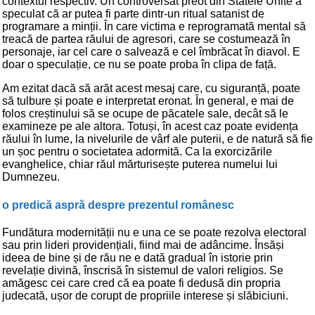
contextul respectiv. Un controversat preot din Statele Unite a
speculat că ar putea fi parte dintr-un ritual satanist de
programare a minții. În care victima e reprogramată mental să
treacă de partea răului de agresori, care se costumează în
personaje, iar cel care o salvează e cel îmbrăcat în diavol. E
doar o speculație, ce nu se poate proba în clipa de față.
Am ezitat dacă să arăt acest mesaj care, cu siguranță, poate
să tulbure și poate e interpretat eronat. În general, e mai de
folos creștinului să se ocupe de păcatele sale, decât să le
examineze pe ale altora. Totuși, în acest caz poate evidența
răului în lume, la nivelurile de vârf ale puterii, e de natură să fie
un șoc pentru o societatea adormită. Ca la exorcizările
evanghelice, chiar răul mărturisește puterea numelui lui
Dumnezeu.
o predică aspră despre prezentul românesc
Fundătura modernității nu e una ce se poate rezolva electoral
sau prin lideri providențiali, fiind mai de adâncime. Însăși
ideea de bine și de rău ne e dată gradual în istorie prin
revelație divină, înscrisă în sistemul de valori religios. Se
amăgesc cei care cred că ea poate fi dedusă din propria
judecată, ușor de corupt de propriile interese și slăbiciuni.