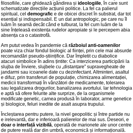
filosofiile, care ghidează gândirea și
ideologiile
, în care sunt
schematizate direcțiile acțiunii politice. La fel ca palierul
spiritual, cel
demografic
e de obicei discret în substrat, dar tot
esențial și indispensabil. E un dat antropologic, pe care nu îl
luăm în seamă decât când e tulburat, la fel cum luăm de la
sine înțeleasă existența rudelor apropiate și le percepem abia
absența ca o catastrofă.
Am putut vedea în pandemie că
războiul anti-oamenilor
poate viza chiar fondul biologic al ființei, prin cele mai absurde
recomandări pseudo-științifice. Dar împletit cu diabolice
atacuri simbolice în adins țintite: Ca interzicerea participării la
slujba de Înviere, slujbele cu „distanțare” supravegheate de
jandarmi sau icoanele date cu dezinfectant. Altminteri, asaltul
e difuz, prin transferuri de populație, chimizarea alimentației,
medicii transformați în vânzători de medicamente, tolerarea
sau legalizarea drogurilor, banalizarea avortului. Iar tehnologia
e aptă să ofere felurite alte surprize, de la organismele
modificate genetic, carnea produsă în laborator, arme genetice
și biologice, feluri inedite de asalt asupra trupului.
Încleștarea pentru putere, la nivel geopolitic și între partide nu
e irelevantă, dar e inferioară palierelor de mai sus. Deseori, e
doar o interfață vizibilă
, operată de marionete ale unor centre
de putere reală dar din umbră, economică și informațională.