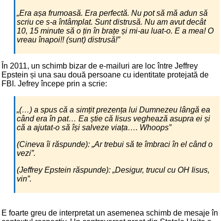
„Era așa frumoasă. Era perfectă. Nu pot să mă adun să
scriu ce s-a întâmplat. Sunt distrusă. Nu am avut decât
10, 15 minute să o țin în brațe și mi-au luat-o. E a mea! O
vreau înapoi!! (sunt) distrusă!”
În 2011, un schimb bizar de e-mailuri are loc între Jeffrey
Epstein și una sau două persoane cu identitate protejată de
FBI. Jefrey începe prin a scrie:
„(…) a spus că a simțit prezența lui Dumnezeu lângă ea
când era în pat… Ea știe că Iisus veghează asupra ei și
că a ajutat-o să își salveze viața…. Whoops”
(Cineva îi răspunde): „Ar trebui să te îmbraci în el când o
vezi”.
(Jeffrey Epstein răspunde): „Desigur, trucul cu OH Iisus,
vin”.
E foarte greu de interpretat un asemenea schimb de mesaje în