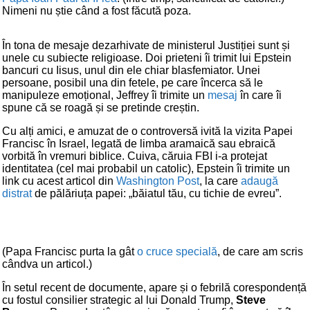
Nimeni nu știe când a fost făcută poza.
În tona de mesaje dezarhivate de ministerul Justiției sunt și
unele cu subiecte religioase. Doi prieteni îi trimit lui Epstein
bancuri cu Iisus, unul din ele chiar blasfemiator. Unei
persoane, posibil una din fetele, pe care încerca să le
manipuleze emoțional, Jeffrey îi trimite un
mesaj
în care îi
spune că se roagă și se pretinde creștin.
Cu alți amici, e amuzat de o controversă ivită la vizita Papei
Francisc în Israel, legată de limba aramaică sau ebraică
vorbită în vremuri biblice. Cuiva, căruia FBI i-a protejat
identitatea (cel mai probabil un catolic), Epstein îi trimite un
link cu acest articol din
Washington Post
, la care
adaugă
distrat
de pălăriuța papei: „băiatul tău, cu tichie de evreu”.
(Papa Francisc purta la gât
o cruce specială
, de care am scris
cândva un articol.)
În setul recent de documente, apare și o febrilă corespondență
cu fostul consilier strategic al lui Donald Trump,
Steve