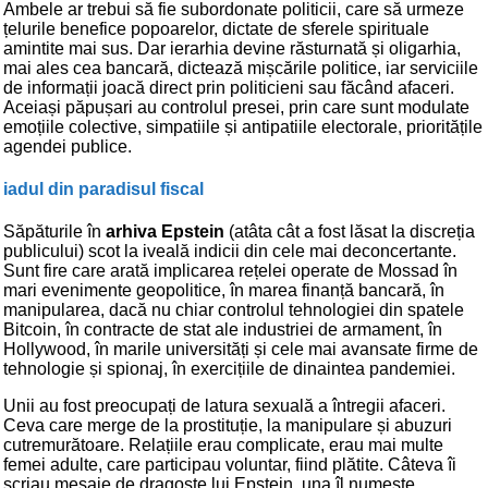
Ambele ar trebui să fie subordonate politicii, care să urmeze
țelurile benefice popoarelor, dictate de sferele spirituale
amintite mai sus. Dar ierarhia devine răsturnată și oligarhia,
mai ales cea bancară, dictează mișcările politice, iar serviciile
de informații joacă direct prin politicieni sau făcând afaceri.
Aceiași păpușari au controlul presei, prin care sunt modulate
emoțiile colective, simpatiile și antipatiile electorale, prioritățile
agendei publice.
iadul din paradisul fiscal
Săpăturile în
arhiva Epstein
(atâta cât a fost lăsat la discreția
publicului) scot la iveală indicii din cele mai deconcertante.
Sunt fire care arată implicarea rețelei operate de Mossad în
mari evenimente geopolitice, în marea finanță bancară, în
manipularea, dacă nu chiar controlul tehnologiei din spatele
Bitcoin, în contracte de stat ale industriei de armament, în
Hollywood, în marile universități și cele mai avansate firme de
tehnologie și spionaj, în exercițiile de dinaintea pandemiei.
Unii au fost preocupați de latura sexuală a întregii afaceri.
Ceva care merge de la prostituție, la manipulare și abuzuri
cutremurătoare. Relațiile erau complicate, erau mai multe
femei adulte, care participau voluntar, fiind plătite. Câteva îi
scriau mesaje de dragoste lui Epstein, una îl numește