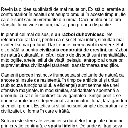
Revin la o idee subliniată de mai multe ori. Există o ierarhie a
confruntărilor în asaltul dat asupra omului în aceste timpuri, fie
că ele sunt sau nu vremurile din urmă. Căci pentru orice om
sfârșitul lumii vine oricum, măcar prin propria dispariție.
În planul cel mai de sus, e
un război duhovnicesc
. Ne
referim mai rar la el, pentru că e și cel mai intim, simultan mai
evident și mai profund. Dar trebuie mereu avut în vedere. Sub
el, e bătălia pentru
civilizația construită de creștini
, un război
de natură culturală, al cărui câmp de dispută sunt mentalitățile,
mitologiile, artele, stilul de viață, peisajul antropic al orașelor,
supraviețuirea civilizației țărănești, transformarea tradițiilor.
Oamenii percep instinctiv frumusețea și colțurile de natură ca
ancore și insule de rezistență, în timp ce artificialul și urâtul
(sub scuza funcționalului, a eficienței) sunt semne ale unei
ofensive mașinale. În mod similar, solidaritatea spontană a
umorului curat e în contrast cu vulgaritatea. Simțul poetic se
opune abrutizării și depersonalizării omului-clonă, fără gânduri
și emoții proprii. Estetica și stilul nu sunt simple decorațiuni ale
civilizației, ci forma în care e trăită.
Sub aceste sfere ale veșniciei și duratelor lungi, ale dăinuirii
prin creație continuă, e
spațiul ideilor
. De unde își trag seva