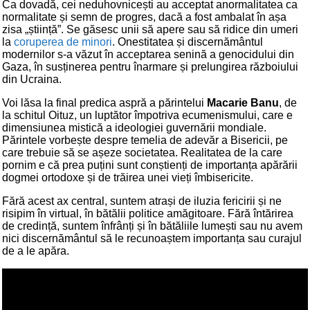
Ca dovadă, cei neduhovnicești au acceptat anormalitatea ca
normalitate și semn de progres, dacă a fost ambalat în așa
zisa „știință”. Se găsesc unii să apere sau să ridice din umeri
la
coruperea de minori
. Onestitatea și discernământul
modernilor s-a văzut în acceptarea senină a genocidului din
Gaza, în susținerea pentru înarmare și prelungirea războiului
din Ucraina.
Voi lăsa la final predica aspră a părintelui
Macarie Banu
, de
la schitul Oituz, un luptător împotriva ecumenismului, care e
dimensiunea mistică a ideologiei guvernării mondiale.
Părintele vorbește despre temelia de adevăr a Bisericii, pe
care trebuie să se așeze societatea. Realitatea de la care
pornim e că prea puțini sunt conștienți de importanța apărării
dogmei ortodoxe și de trăirea unei vieți îmbisericite.
Fără acest ax central, suntem atrași de iluzia fericirii și ne
risipim în virtual, în bătălii politice amăgitoare. Fără întărirea
de credință, suntem înfrânți și în bătăliile lumești sau nu avem
nici discernământul să le recunoaștem importanța sau curajul
de a le apăra.