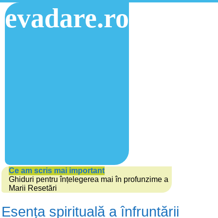
evadare.ro
Ce am scris mai important
Ghiduri pentru înțelegerea mai în profunzime a
Marii Resetări
Esența spirituală a înfruntării