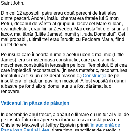
Saint John.
Din cei 12 apostoli, patru erau două perechi de frați aleși
dintre pescari. Andrei, întâiul chemat era fratele lui Simon
Petru, decanul de vârstă al grupului. Iacov cel Mare și Ioan,
evanghelistul, erau fiii lui Zevedeu. Mai exista între ei și un alt
Iacov, mai tânăr (Little James), numit și „ruda Domnului”. Cel
mai probabil, ultimii trei erau înrudiți cu Fecioara Maria, fiind
un fel de veri.
Pe insula care îi poartă numele acelui ucenic mai mic (Little
James), era și misterioasa construcție, care pare a imita
moscheea construită în Ierusalim pe locul Templului. E și cea
care împiedică reconstrucția. (În sens metaforic, reconstruirea
templului ar fi și un deziderat masonic.)
Construcția
de pe
insulă era, oficial, un pavilion muzical. A fost vopsită în dungi
albastre pe fond alb și domul auriu a fost dărâmat la o
renovare.
Vaticanul, în pânza de păianjen
În decembrie anul trecut, a apărut o filmare cu un tur al vilei de
pe insulă. Într-o încăpere era înrămată și această poză cu
Ghislaine Maxwell și Jeffrey Epstein primiți
în audiență de
Papa Ioan Paul al II-lea
. (Între timp, sanctificat de catolici.)