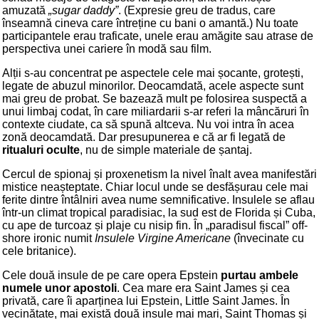
amuzată
„sugar daddy”
. (Expresie greu de tradus, care
înseamnă cineva care întreține cu bani o amantă.) Nu toate
participantele erau traficate, unele erau amăgite sau atrase de
perspectiva unei cariere în modă sau film.
Alții s-au concentrat pe aspectele cele mai șocante, grotești,
legate de abuzul minorilor. Deocamdată, acele aspecte sunt
mai greu de probat. Se bazează mult pe folosirea suspectă a
unui limbaj codat, în care miliardarii s-ar referi la mâncăruri în
contexte ciudate, ca să spună altceva. Nu voi intra în acea
zonă deocamdată. Dar presupunerea e că ar fi legată de
ritualuri oculte
, nu de simple materiale de șantaj.
Cercul de spionaj și proxenetism la nivel înalt avea manifestări
mistice neașteptate. Chiar locul unde se desfășurau cele mai
ferite dintre întâlniri avea nume semnificative. Insulele se aflau
într-un climat tropical paradisiac, la sud est de Florida și Cuba,
cu ape de turcoaz și plaje cu nisip fin. În „paradisul fiscal” off-
shore ironic numit
Insulele Virgine Americane
(învecinate cu
cele britanice).
Cele două insule de pe care opera Epstein
purtau ambele
numele unor apostoli
. Cea mare era Saint James și cea
privată, care îi aparținea lui Epstein, Little Saint James. În
vecinătate, mai există două insule mai mari, Saint Thomas și