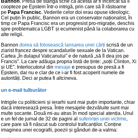
Bannon
. Presa de stânga scrie că acesta ar fi încercat să îl
coopteze pe Epstein într-o intrigă, prin care să îl răstoarne
pe
Papa Francisc
. Vederile celor doi erau opuse ideologic.
Cel puțin în public, Bannon era un conservator naționalist, în
timp ce Papa Francisc era un progresist pro-migrație, deschis
spre problematica LGBT și ecumenist până la colaborarea cu
alte religii.
Bannon
dorea să folosească lansarea unei cărți
scrisă de un
ziarist francez despre scandalurile sexuale de la Vatican.
Cartea „În dulapul Vaticanului” e de natură „să îl dea jos pe
Francis”. La care adăuga propria listă de ținte: „soții Clinton, Xi
și UE”. Interlocutorul din
mesaje
e presupus de presă a fi
Epstein, dar nu e clar de ce i-ar fi fost acoperit numele de
autorități. Deci ar putea fi altcineva.
un e-mail tulburător
Intrigile cu politicieni și ierarhi sunt mai puțin importante, chiar
dacă interesează presa. Între mesajele dezvăluite sunt mai
multe șocante. Două mi-au atras în mod special atenția. Unul
e un fel de jurnal de 32 de pagini al
suferinței unei victime
,
care pare să fi născut sub controlul traficanților. Conține
imaginea unei ecografii, poezii și gânduri de-a valma: