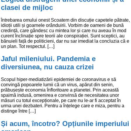
clasei de mijloc
întrebarea omului onest Scoatem din discuție capetele pătrate,
idioții utili și goarnele orânduirii. Vorbim de oameni de bună
credință, care gândesc cu mintea lor și care nu aveau în mod
curent înclinație spre teorii ale conspirației. Sunt sceptici, au
bănuieli față de politicieni, dar nu sar imediat la concluzia că e
un plan. Tot respectul. […]
Jaful mileniului. Pandemia e
diversiunea, nu cauza crizei
Scopul hiper-mediatizării epidemiei de coronavirus e să
convingă popoarele lumii că un virus, apărut din senin,
prăbușește economia înfloritoare a planetei. Prin această
spaimă indusă, omenirea e convinsă de necesitatea unor
măsuri cu totul excepționale, pe care nu le-ar fi acceptat în
urma unei dezbateri. Pentru a înțelege care e miza, pentru a
distinge între […]
Și acum, încotro? Opțiunile imperiului