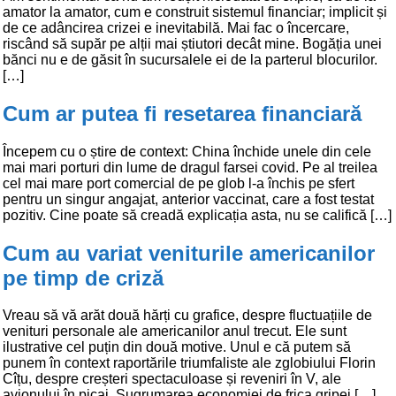
amator la amator, cum e construit sistemul financiar; implicit și
de ce adâncirea crizei e inevitabilă. Mai fac o încercare,
riscând să supăr pe alții mai știutori decât mine. Bogăția unei
bănci nu e de găsit în sucursalele ei de la parterul blocurilor.
[…]
Cum ar putea fi resetarea financiară
Începem cu o știre de context: China închide unele din cele
mai mari porturi din lume de dragul farsei covid. Pe al treilea
cel mai mare port comercial de pe glob l-a închis pe sfert
pentru un singur angajat, anterior vaccinat, care a fost testat
pozitiv. Cine poate să creadă explicația asta, nu se califică […]
Cum au variat veniturile americanilor
pe timp de criză
Vreau să vă arăt două hărți cu grafice, despre fluctuațiile de
venituri personale ale americanilor anul trecut. Ele sunt
ilustrative cel puțin din două motive. Unul e că putem să
punem în context raportările triumfaliste ale zglobiului Florin
Cîțu, despre creșteri spectaculoase și reveniri în V, ale
avionului în picaj. Sugrumarea economiei de frica gripei […]