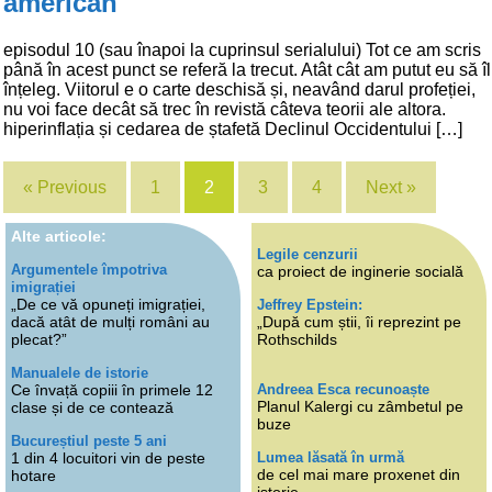
american
episodul 10 (sau înapoi la cuprinsul serialului) Tot ce am scris
până în acest punct se referă la trecut. Atât cât am putut eu să îl
înțeleg. Viitorul e o carte deschisă și, neavând darul profeției,
nu voi face decât să trec în revistă câteva teorii ale altora.
hiperinflația și cedarea de ștafetă Declinul Occidentului […]
« Previous
1
2
3
4
Next »
Alte articole:
Legile cenzurii
Argumentele împotriva
ca proiect de inginerie socială
imigrației
„De ce vă opuneți imigrației,
Jeffrey Epstein:
dacă atât de mulți români au
„După cum știi, îi reprezint pe
plecat?”
Rothschilds
Manualele de istorie
Andreea Esca recunoaște
Ce învață copiii în primele 12
Planul Kalergi cu zâmbetul pe
clase și de ce contează
buze
Bucureștiul peste 5 ani
Lumea lăsată în urmă
1 din 4 locuitori vin de peste
de cel mai mare proxenet din
hotare