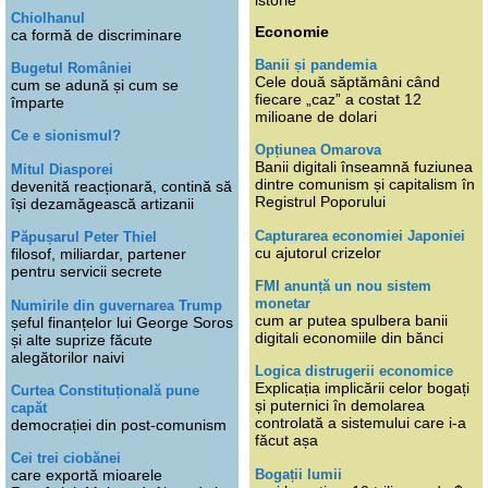
istorie
Chiolhanul
Economie
ca formă de discriminare
Banii și pandemia
Bugetul României
Cele două săptămâni când
cum se adună și cum se
fiecare „caz” a costat 12
împarte
milioane de dolari
Ce e sionismul?
Opțiunea Omarova
Banii digitali înseamnă fuziunea
Mitul Diasporei
dintre comunism și capitalism în
devenită reacționară, contină să
Registrul Poporului
își dezamăgească artizanii
Capturarea economiei Japoniei
Păpușarul Peter Thiel
cu ajutorul crizelor
filosof, miliardar, partener
pentru servicii secrete
FMI anunță un nou sistem
monetar
Numirile din guvernarea Trump
cum ar putea spulbera banii
șeful finanțelor lui George Soros
digitali economiile din bănci
și alte suprize făcute
alegătorilor naivi
Logica distrugerii economice
Explicația implicării celor bogați
Curtea Constituțională pune
și puternici în demolarea
capăt
controlată a sistemului care i-a
democrației din post-comunism
făcut așa
Cei trei ciobănei
Bogații lumii
care exportă mioarele