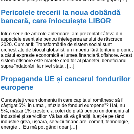
Pericolele trecerii la noua dobândă
bancară, care înlocuiește LIBOR
Într-o serie de articole anterioare, am prezentat câteva din
aspectele esențiale pentru înțelegerea anului de răscruce
2020. Cum ar fi: Transformările de sistem social sunt
orchestrate de blocul globalist, un imperiu fără teritoriu propriu,
a cărui expresie economică e lumea financiară offshore. Acest
sistem offshore este marele creditor al planetei, beneficiarul
supra-îndatorării la nivel statal. […]
Propaganda UE și cancerul fondurilor
europene
Cunoașteți vreun domeniu în care capitalul românesc să fi
câștigat 5%, în urma „infuzie de fonduri europene”? Hai, nu
5%, măcar 1% creștere a cotei de piață pentru un domeniu al
industriei și serviciilor. Vă las să vă gândiți, luați-le pe rând:
industrie grea, ușoară, servicii financiare, comerț, tehnologie,
energie… Eu mă pot gândi doar […]