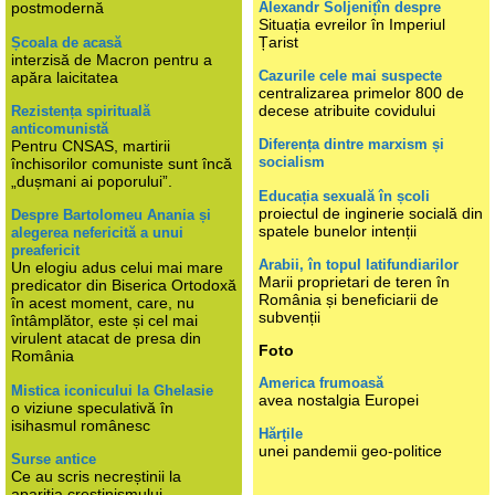
Alexandr Soljenițîn despre
postmodernă
Situația evreilor în Imperiul
Țarist
Școala de acasă
interzisă de Macron pentru a
Cazurile cele mai suspecte
apăra laicitatea
centralizarea primelor 800 de
decese atribuite covidului
Rezistența spirituală
anticomunistă
Diferența dintre marxism și
Pentru CNSAS, martirii
socialism
închisorilor comuniste sunt încă
„dușmani ai poporului”.
Educația sexuală în școli
proiectul de inginerie socială din
Despre Bartolomeu Anania și
spatele bunelor intenții
alegerea nefericită a unui
preafericit
Arabii, în topul latifundiarilor
Un elogiu adus celui mai mare
Marii proprietari de teren în
predicator din Biserica Ortodoxă
România și beneficiarii de
în acest moment, care, nu
subvenții
întâmplător, este și cel mai
virulent atacat de presa din
Foto
România
America frumoasă
Mistica iconicului la Ghelasie
avea nostalgia Europei
o viziune speculativă în
isihasmul românesc
Hărțile
unei pandemii geo-politice
Surse antice
Ce au scris necreștinii la
apariția creștinismului