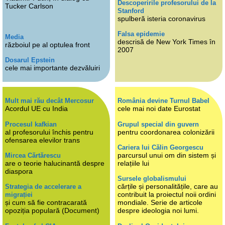
Descoperirile profesorului de la
Tucker Carlson
Stanford
spulberă isteria coronavirus
Falsa epidemie
Media
descrisă de New York Times în
războiul pe al optulea front
2007
Dosarul Epstein
cele mai importante dezvăluiri
Mult mai rău decât Mercosur
România devine Turnul Babel
Acordul UE cu India
cele mai noi date Eurostat
Procesul kafkian
Grupul special din guvern
al profesorului închis pentru
pentru coordonarea colonizării
ofensarea elevilor trans
Cariera lui Călin Georgescu
parcursul unui om din sistem și
Mircea Cărtărescu
are o teorie halucinantă despre
relațiile lui
diaspora
Sursele globalismului
cărțile și personalitățile, care au
Strategia de accelerare a
contribuit la proiectul noii ordini
migrației
și cum să fie contracarată
mondiale. Serie de articole
opoziția populară (Document)
despre ideologia noi lumi.