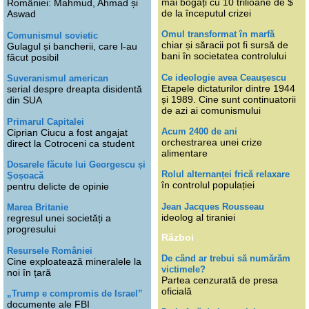
mai bogați cu 10 trilioane de $
României: Mahmud, Ahmad și
de la începutul crizei
Aswad
Omul transformat în marfă
Comunismul sovietic
chiar și săracii pot fi sursă de
Gulagul și bancherii, care l-au
bani în societatea controlului
făcut posibil
Ce ideologie avea Ceaușescu
Suveranismul american
Etapele dictaturilor dintre 1944
serial despre dreapta disidentă
și 1989. Cine sunt continuatorii
din SUA
de azi ai comunismului
Primarul Capitalei
Acum 2400 de ani
Ciprian Ciucu a fost angajat
orchestrarea unei crize
direct la Cotroceni ca student
alimentare
Dosarele făcute lui Georgescu și
Rolul alternanței frică relaxare
Șoșoacă
în controlul populației
pentru delicte de opinie
Jean Jacques Rousseau
Marea Britanie
ideolog al tiraniei
regresul unei societăți a
progresului
Război
Resursele României
De când ar trebui să numărăm
Cine exploatează mineralele la
victimele?
noi în țară
Partea cenzurată de presa
oficială
„Trump e compromis de Israel”
documente ale FBI