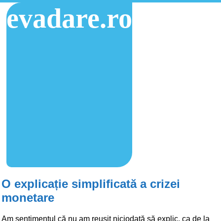
evadare.ro
O explicație simplificată a crizei
monetare
Am sentimentul că nu am reușit niciodată să explic, ca de la