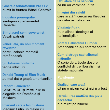
Dați afară de la serviciu
că nu au vorbit de Putin
Ginerele fondatorului PRO TV
numit în fruntea Băncii Centrale
Imagini din satelit
care arată încercuirea Kievului
Industria pornografiei
de către armata rusă
șantajează parlamentul
Canadei
Vladimir Putin
nu e aliatul ideologic al
Simulacrul semi-suveranist
naționaliștilor
Vasalii patrioți
Vom fi Pakistanul Europei
Venezuela, un nou moment
Americanii ne-au hotărât soarta
revelator
pentru colonia mentală
Cum distruge capitalismul
românească
națiunile
O serie de articole despre
Și Hotnews confirmă
conflictul dintre liberalism și
teoria înlocuirii
statele naționale
Donald Trump și Elon Musk
Pandemie
au mai dat o țeapă americanilor
Graficul care arată
Raportul american
că nu e niciun val și nici n-a fost
Cenzura UE și imixtiunile în
alegerile din România și
Dezvăluirea umflării din pix a
Moldova
deceselor
n-a mirat pe nimeni
Interviul care a făcut istorie
Vladimir Putin, în dialog cu