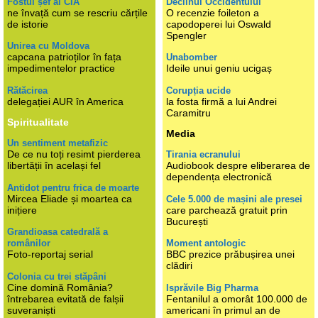
Fostul șef al CIA
Declinul Occidentului
ne învață cum se rescriu cărțile
O recenzie foileton a
de istorie
capodoperei lui Oswald
Spengler
Unirea cu Moldova
capcana patrioților în fața
Unabomber
impedimentelor practice
Ideile unui geniu ucigaș
Rătăcirea
Corupția ucide
delegației AUR în America
la fosta firmă a lui Andrei
Caramitru
Spiritualitate
Media
Un sentiment metafizic
De ce nu toți resimt pierderea
Tirania ecranului
libertății în același fel
Audiobook despre eliberarea de
dependența electronică
Antidot pentru frica de moarte
Mircea Eliade și moartea ca
Cele 5.000 de mașini ale presei
inițiere
care parchează gratuit prin
București
Grandioasa catedrală a
românilor
Moment antologic
Foto-reportaj serial
BBC prezice prăbușirea unei
clădiri
Colonia cu trei stăpâni
Cine domină România?
Isprăvile Big Pharma
întrebarea evitată de falșii
Fentanilul a omorât 100.000 de
suveraniști
americani în primul an de