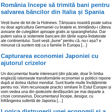
România începe să trimită bani pentru
salvarea băncilor din Italia și Spania
Vești bune de tot de la Hotnews. Țărișoara noastră poate salva
nu doar agricultura Germaniei cu brațele ei, trimițându-i câteva
avioane de culegători aproape gratis ai sparanghelului. Dar
putem salva și sistemele bancare din țările supra-îndatorate
ale continentului. Sunt vești „bune” pentru că, nu-i așa? e
minunat că suntem toți ca o familie în Europa […]
Capturarea economiei Japoniei cu
ajutorul crizelor
Un documentar foarte interesant (din păcate, doar în limba
engleză) istorisește transformările economiei și politicii nipone
după al doilea război mondial. Sunt foarte multe învățăminte
pentru noi. Vom recunoaște practici similare în Estul Europei și
vom vedea una din ipotezele desfășurării pe mai departe a
crizei coronavirus. Documentarul începe, desigur, cu
înfrângerea suferită de Japonia […]
Logica distrugerii unei economii și a