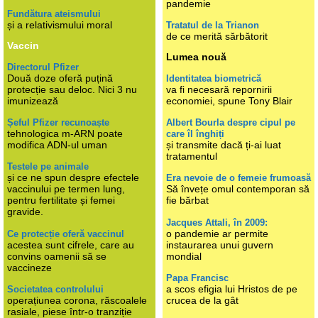
pandemie
Fundătura ateismului
și a relativismului moral
Tratatul de la Trianon
de ce merită sărbătorit
Vaccin
Lumea nouă
Directorul Pfizer
Două doze oferă puțină
Identitatea biometrică
protecție sau deloc. Nici 3 nu
va fi necesară repornirii
imunizează
economiei, spune Tony Blair
Șeful Pfizer recunoaște
Albert Bourla despre cipul pe
tehnologica m-ARN poate
care îl înghiți
modifica ADN-ul uman
și transmite dacă ți-ai luat
tratamentul
Testele pe animale
și ce ne spun despre efectele
Era nevoie de o femeie frumoasă
vaccinului pe termen lung,
Să învețe omul contemporan să
pentru fertilitate și femei
fie bărbat
gravide.
Jacques Attali, în 2009:
o pandemie ar permite
Ce protecție oferă vaccinul
acestea sunt cifrele, care au
instaurarea unui guvern
convins oamenii să se
mondial
vaccineze
Papa Francisc
a scos efigia lui Hristos de pe
Societatea controlului
operațiunea corona, răscoalele
crucea de la gât
rasiale, piese într-o tranziție