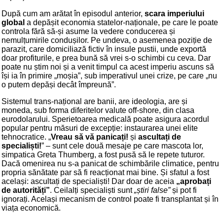
După cum am arătat în episodul anterior,
scara imperiului
global
a depășit economia statelor-naționale, pe care le poate
controla fără să-și asume la vedere conducerea și
nemulțumirile condușilor. Pe undeva, o asemenea poziție de
parazit, care domiciliază fictiv în insule pustii, unde exportă
doar profiturile, e prea bună să vrei s-o schimbi cu ceva. Dar
poate nu știm noi și a venit timpul ca acest imperiu ascuns să
își ia în primire „moșia”, sub imperativul unei crize, pe care „nu
o putem depăși decât împreună”.
Sistemul trans-național are banii, are ideologia, are și
moneda, sub forma diferitelor valute off-shore, din clasa
eurodolarului. Sperietoarea medicală poate asigura acordul
popular pentru măsuri de excepție: instaurarea unei elite
tehnocratice. „
Vreau să vă panicați!
și
ascultați de
specialiști!
” – sunt cele două mesaje pe care mascota lor,
simpatica Greta Thumberg, a fost pusă să le repete tuturor.
Dacă omenirea nu s-a panicat de schimbările climatice, pentru
propria sănătate par să fi reacționat mai bine. Și sfatul a fost
același: ascultați de specialiști! Dar doar de aceia
„aprobați
de autorități”
. Ceilalți specialiști sunt
„știri false”
și pot fi
ignorați. Același mecanism de control poate fi transplantat și în
viața economică.