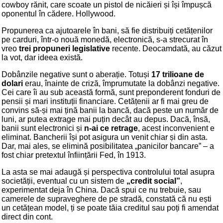
cowboy rănit, care scoate un pistol de nicăieri și își împușcă
oponentul în cădere. Hollywood.
Propunerea ca ajutoarele în bani, să fie distribuiți cetățenilor
pe carduri, într-o nouă monedă, electronică, s-a strecurat în
vreo
trei propuneri legislative
recente. Deocamdată, au căzut
la vot, dar ideea există.
Dobânzile negative sunt o aberație. Totuși
17 trilioane de
dolari
erau, înainte de criză, împrumutate la dobânzi negative.
Cei care îi au sub această formă, sunt preponderent fonduri de
pensii și mari instituții financiare. Cetățenii ar fi mai greu de
convins să-și mai țină banii la bancă, dacă peste un număr de
luni, ar putea extrage mai puțin decât au depus. Dacă, însă,
banii sunt electronici și
n-ai ce retrage
, acest inconvenient e
eliminat. Bancherii își pot asigura un venit chiar și din asta.
Dar, mai ales, se elimină posibilitatea „panicilor bancare” – a
fost chiar pretextul înființării Fed, în 1913.
La asta se mai adaugă și perspectiva controlului total asupra
societății, eventual cu un sistem de
„credit social”
,
experimentat deja în China. Dacă spui ce nu trebuie, sau
camerele de supraveghere de pe stradă, constată că nu ești
un cetățean model, ți se poate tăia creditul sau poți fi amendat
direct din cont.