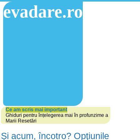
evadare.ro
Ce am scris mai important
Ghiduri pentru înțelegerea mai în profunzime a
Marii Resetări
Și acum, încotro? Opțiunile