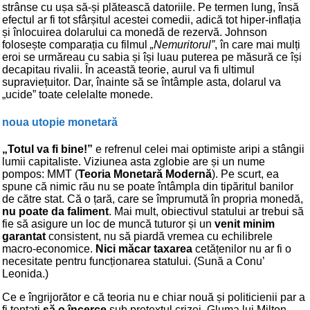
strânse cu ușa să-și plătească datoriile. Pe termen lung, însă
efectul ar fi tot sfârșitul acestei comedii, adică tot hiper-inflația
și înlocuirea dolarului ca monedă de rezervă. Johnson
folosește comparația cu filmul
„Nemuritorul”
, în care mai mulți
eroi se urmăreau cu sabia și își luau puterea pe măsură ce își
decapitau rivalii. În această teorie, aurul va fi ultimul
supraviețuitor. Dar, înainte să se întâmple asta, dolarul va
„ucide” toate celelalte monede.
noua utopie monetară
„Totul va fi bine!”
e refrenul celei mai optimiste aripi a stângii
lumii capitaliste. Viziunea asta zglobie are și un nume
pompos: MMT (
Teoria Monetară Modernă
). Pe scurt, ea
spune că nimic rău nu se poate întâmpla din tipăritul banilor
de către stat. Că o țară, care se împrumută în propria monedă,
nu poate da faliment
. Mai mult, obiectivul statului ar trebui să
fie să asigure un loc de muncă tuturor și un
venit minim
garantat
consistent, nu să piardă vremea cu echilibrele
macro-economice.
Nici măcar taxarea
cetățenilor nu ar fi o
necesitate pentru funcționarea statului. (Sună a Conu’
Leonida.)
Ce e îngrijorător e că teoria nu e chiar nouă și politicienii par a
fi tentați
să o încerce
sub pretextul crizei. Gluma lui Milton