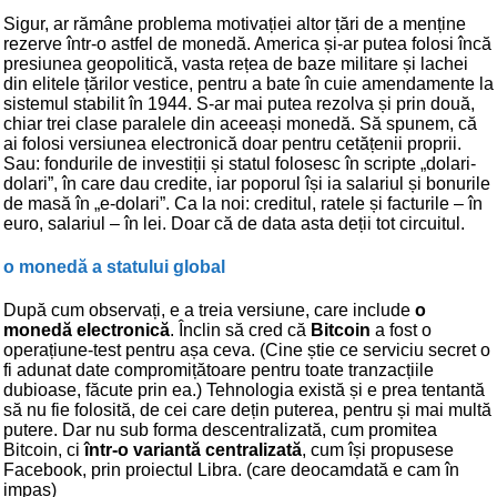
Sigur, ar rămâne problema motivației altor țări de a menține
rezerve într-o astfel de monedă. America și-ar putea folosi încă
presiunea geopolitică, vasta rețea de baze militare și lachei
din elitele țărilor vestice, pentru a bate în cuie amendamente la
sistemul stabilit în 1944. S-ar mai putea rezolva și prin două,
chiar trei clase paralele din aceeași monedă. Să spunem, că
ai folosi versiunea electronică doar pentru cetățenii proprii.
Sau: fondurile de investiții și statul folosesc în scripte „dolari-
dolari”, în care dau credite, iar poporul își ia salariul și bonurile
de masă în „e-dolari”. Ca la noi: creditul, ratele și facturile – în
euro, salariul – în lei. Doar că de data asta deții tot circuitul.
o monedă a statului global
După cum observați, e a treia versiune, care include
o
monedă electronică
. Înclin să cred că
Bitcoin
a fost o
operațiune-test pentru așa ceva. (Cine știe ce serviciu secret o
fi adunat date compromițătoare pentru toate tranzacțiile
dubioase, făcute prin ea.) Tehnologia există și e prea tentantă
să nu fie folosită, de cei care dețin puterea, pentru și mai multă
putere. Dar nu sub forma descentralizată, cum promitea
Bitcoin, ci
într-o variantă centralizată
, cum își propusese
Facebook, prin proiectul Libra. (care deocamdată e cam în
impas)