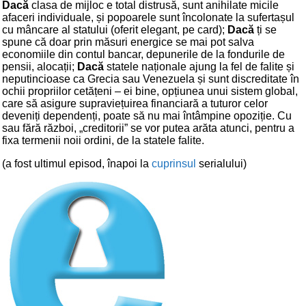
Dacă
clasa de mijloc e total distrusă, sunt anihilate micile
afaceri individuale, și popoarele sunt încolonate la sufertașul
cu mâncare al statului (oferit elegant, pe card);
Dacă
ți se
spune că doar prin măsuri energice se mai pot salva
economiile din contul bancar, depunerile de la fondurile de
pensii, alocații;
Dacă
statele naționale ajung la fel de falite și
neputincioase ca Grecia sau Venezuela și sunt discreditate în
ochii propriilor cetățeni – ei bine, opțiunea unui sistem global,
care să asigure supraviețuirea financiară a tuturor celor
deveniți dependenți, poate să nu mai întâmpine opoziție. Cu
sau fără război, „creditorii” se vor putea arăta atunci, pentru a
fixa termenii noii ordini, de la statele falite.
(a fost ultimul episod, înapoi la
cuprinsul
serialului)