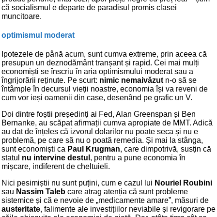
că socialismul e departe de paradisul promis clasei
muncitoare.
optimismul moderat
Ipotezele de până acum, sunt cumva extreme, prin aceea că
presupun un deznodământ tranșant și rapid. Cei mai mulți
economiști se înscriu în aria optimismului moderat sau a
îngrijorării reținute. Pe scurt:
nimic nemaivăzut
n-o să se
întâmple în decursul vieții noastre, economia își va reveni de
cum vor ieși oamenii din case, desenând pe grafic un V.
Doi dintre foștii președinți ai Fed, Alan Greenspan și Ben
Bernanke, au scăpat afirmații cumva apropiate de MMT. Adică
au dat de înțeles că izvorul dolarilor nu poate seca și nu e
problemă, pe care să nu o poată remedia. Și mai la stânga,
sunt economiști ca
Paul Krugman
, care dimpotrivă, susțin că
statul
nu intervine destul
, pentru a pune economia în
mișcare, indiferent de cheltuieli.
Nici pesimiștii nu sunt puțini, cum e cazul lui
Nouriel Roubini
sau
Nassim Taleb
care atrag atenția că sunt probleme
sistemice și că e nevoie de „medicamente amare”, măsuri de
austeritate
, falimente ale investițiilor neviabile și revigorare pe