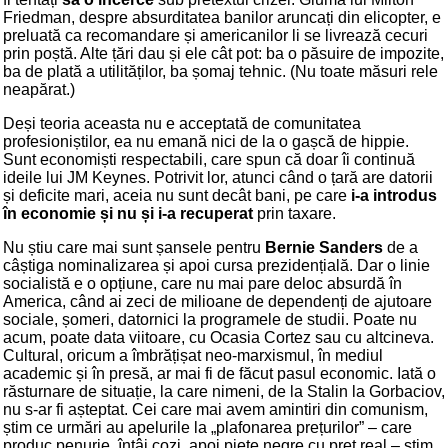
Friedman, despre absurditatea banilor aruncați din elicopter, e
preluată ca recomandare și americanilor li se livrează cecuri
prin poștă. Alte țări dau și ele cât pot: ba o păsuire de impozite,
ba de plată a utilităților, ba șomaj tehnic. (Nu toate măsuri rele
neapărat.)
Deși teoria aceasta nu e acceptată de comunitatea
profesioniștilor, ea nu emană nici de la o gașcă de hippie.
Sunt economiști respectabili, care spun că doar îi continuă
ideile lui JM Keynes. Potrivit lor, atunci când o țară are datorii
și deficite mari, aceia nu sunt decât bani, pe care
i-a introdus
în economie și nu și i-a recuperat
prin taxare.
Nu știu care mai sunt șansele pentru
Bernie Sanders
de a
câștiga nominalizarea și apoi cursa prezidențială. Dar o linie
socialistă e o opțiune, care nu mai pare deloc absurdă în
America, când ai zeci de milioane de dependenți de ajutoare
sociale, șomeri, datornici la programele de studii. Poate nu
acum, poate data viitoare, cu Ocasia Cortez sau cu altcineva.
Cultural, oricum a îmbrățișat neo-marxismul, în mediul
academic și în presă, ar mai fi de făcut pasul economic. Iată o
răsturnare de situație, la care nimeni, de la Stalin la Gorbaciov,
nu s-ar fi așteptat. Cei care mai avem amintiri din comunism,
știm ce urmări au apelurile la „plafonarea prețurilor” – care
produc penurie, întâi cozi, apoi piețe negre cu preț real – știm