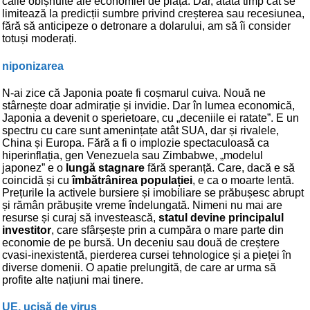
căile obișnuite ale economiei de piață. Dar, atâta timp cât se
limitează la predicții sumbre privind creșterea sau recesiunea,
fără să anticipeze o detronare a dolarului, am să îi consider
totuși moderați.
niponizarea
N-ai zice că Japonia poate fi coșmarul cuiva. Nouă ne
stârnește doar admirație și invidie. Dar în lumea economică,
Japonia a devenit o sperietoare, cu „deceniile ei ratate”. E un
spectru cu care sunt amenințate atât SUA, dar și rivalele,
China și Europa. Fără a fi o implozie spectaculoasă ca
hiperinflația, gen Venezuela sau Zimbabwe, „modelul
japonez” e o
lungă stagnare
fără speranță. Care, dacă e să
coincidă și cu
îmbătrânirea populației
, e ca o moarte lentă.
Prețurile la activele bursiere și imobiliare se prăbușesc abrupt
și rămân prăbușite vreme îndelungată. Nimeni nu mai are
resurse și curaj să investească,
statul devine principalul
investitor
, care sfârșește prin a cumpăra o mare parte din
economie de pe bursă. Un deceniu sau două de creștere
cvasi-inexistentă, pierderea cursei tehnologice și a pieței în
diverse domenii. O apatie prelungită, de care ar urma să
profite alte națiuni mai tinere.
UE, ucisă de virus