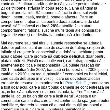
contextul: 6 trilioane adăugate în câteva zile peste datoria de
23 de trilioane, strânsă în două secole. Să ne gândim la
bugetul unei familii. Să spunem că faci în decursul vieții
datorii, pentru casă, mașină, poate o afacere. Pare un
comportament rațional, ca pentru două săptămâni de stat
acasă, să îți mărești
cu încă 26%
datoriile!? Un atare
comportament irațional susține multe teorii ale conspirației
legate de virus și de destinația umbroasă a fondurilor.
Mai devreme sau mai târziu, sumele respective se adaugă
datoriei publice, sunt urmate de scăderi de rating, creșteri de
inflație și creștere în consecință ale dobânzii achitate pentru
acea datorie. Care promite
să dubleze deficitul
, doar pentru
plata dobânzii. Există mai multe voci, care atrag atenția că o
asemenea politică e iresponsabilă. Că bulele Nasdaq din
2001, imobiliară din 2007, bancară și bursieră din 2008 și cea
totală din 2020 sunt rodul „stimulării” economiei cu bani ieftini,
care caută debușee în investiții, care se dovedesc alocări
eronate de resurse. În exprimarea lui
Peter Schiff
, „coronavirus
a fost doar acul, care a spart bula; oamenii se concentrează pe
ac, în loc să analizeze ce a produs bula, iar Fed încearcă să
umfle la loc un balon din care a ieșit aerul”. Acesta e un
comentator carismatic, care a fost confirmat de spargerea bulei
imobiliare, dar trebuie notat că e unul din mulții promotori ai
comerțului cu aur, care au un interes nemijlocit în