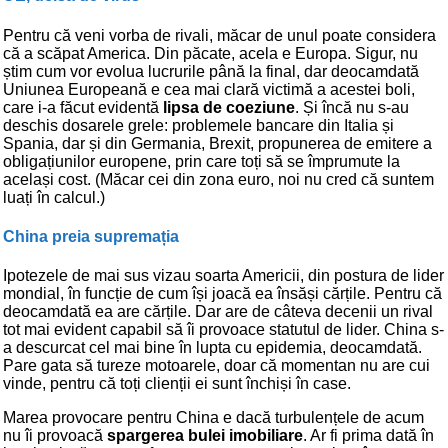
Pentru că veni vorba de rivali, măcar de unul poate considera
că a scăpat America. Din păcate, acela e Europa. Sigur, nu
știm cum vor evolua lucrurile până la final, dar deocamdată
Uniunea Europeană e cea mai clară victimă a acestei boli,
care i-a făcut evidentă
lipsa de coeziune
. Și încă nu s-au
deschis dosarele grele: problemele bancare din Italia și
Spania, dar și din Germania, Brexit, propunerea de emitere a
obligațiunilor europene, prin care toți să se împrumute la
același cost. (Măcar cei din zona euro, noi nu cred că suntem
luați în calcul.)
China preia supremația
Ipotezele de mai sus vizau soarta Americii, din postura de lider
mondial, în funcție de cum își joacă ea însăși cărțile. Pentru că
deocamdată ea are cărțile. Dar are de câteva decenii un rival
tot mai evident capabil să îi provoace statutul de lider. China s-
a descurcat cel mai bine în lupta cu epidemia, deocamdată.
Pare gata să tureze motoarele, doar că momentan nu are cui
vinde, pentru că toți clienții ei sunt închiși în case.
Marea provocare pentru China e dacă turbulențele de acum
nu îi provoacă
spargerea bulei imobiliare
. Ar fi prima dată în