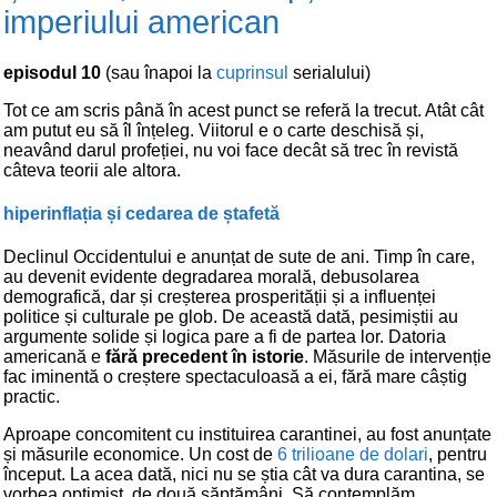
imperiului american
episodul 10
(sau înapoi la
cuprinsul
serialului)
Tot ce am scris până în acest punct se referă la trecut. Atât cât
am putut eu să îl înțeleg. Viitorul e o carte deschisă și,
neavând darul profeției, nu voi face decât să trec în revistă
câteva teorii ale altora.
hiperinflația și cedarea de ștafetă
Declinul Occidentului e anunțat de sute de ani. Timp în care,
au devenit evidente degradarea morală, debusolarea
demografică, dar și creșterea prosperității și a influenței
politice și culturale pe glob. De această dată, pesimiștii au
argumente solide și logica pare a fi de partea lor. Datoria
americană e
fără precedent în istorie
. Măsurile de intervenție
fac iminentă o creștere spectaculoasă a ei, fără mare câștig
practic.
Aproape concomitent cu instituirea carantinei, au fost anunțate
și măsurile economice. Un cost de
6 trilioane de dolari
, pentru
început. La acea dată, nici nu se știa cât va dura carantina, se
vorbea optimist, de două săptămâni. Să contemplăm