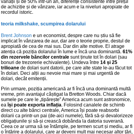
variații și de 50% într-un an, diferențe consistente între prețul
de achiziție și de vânzare, iar acum e la niveluri apropiate de
recordul istoric.
teoria milkshake, scumpirea dolarului
Brent Johnson
e un economist, despre care nu știu să fie
implicat în vânzarea de aur, dar are o teorie proprie, destul de
apropiată de cea de mai sus. Dar din alte motive. El atrage
atenția că poziția dolarului în lume e încă una dominantă.
61%
din rezervele băncilor centrale
sunt ținute tot în dolari (sau
bonuri de trezorerie echivalente). Undeva între
14 și 25
trilioane
de dolari sunt datorii, pe care alte state le-au făcut tot
în dolari. Deci alții au nevoie mai mare și mai urgentă de
dolari, decât emitenții.
Prin urmare, poziția americană ar fi încă una dominantă multă
vreme, prin avantajul câștigat la Bretton Woods. Chiar dacă
sumele pe care le „tipărește” America acum sunt astronomice,
ea
își poate exporta inflația
. Folosind canalele de schimb
direct cu alte bănci centrale, America își poate reabsorbi
dolarii ca printr-un pai (de-aici numele), fără să-și devalorizeze
obligațiunile și să-și crească dobânda la datoria suverană.
Ceea ce ar urma să se întâmple, pe termen scurt și mediu, ar fi
o întărire a dolarului, care ar deveni mult mai necesar altor țări,