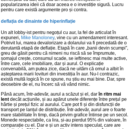
popularizarea ideii că doar aceea e o investiție sigură. Lucru
pentru care există argumente pro și contra.
deflația de dinainte de hiperinflație
Un alt lobby-ist pentru negoțul cu aur, la fel de articulat în
expuneri,
Mike Manoloney
, vine cu un amendament interesant.
Potrivit lui, marea devalorizare a dolarului va fi precedată de o
derutantă etapă de deflație. Etapă în care „banii devin scumpi”,
greu de găsit pentru că nimeni nu riscă să se împrumute,
șomajul crește, consumul scade, se ieftinesc mai multe active,
între care, cele imobiliare, dar și aurul. O explicație
convenabilă, am putea zice, dacă ne uităm că omul a albit în
așteptarea marii lovituri din investiția în aur. Nu-l contrazic,
există multă logică în ce spune, nu știu eu mai bine. Dar, spre
deosebire de el, nu încerc să vă vând nimic.
Până acum, într-adevăr, aurul a scăzut și el, dar
în ritm mai
lent
decât acțiunile, și au apărut unele diferențe între prețul pe
hârtie și prețul fizic al aurului. Care pot fi și din disfuncții de
transport pe lanțul de distribuție. Într-adevăr, aurul are o foarte
mare stabilitate în timp, dacă privim grafice întinse pe un secol.
Monede respectabile, ca lira, și-au pierdut 95% din valoare, în
comparație cu el. Dar e și un activ intens speculat, care are