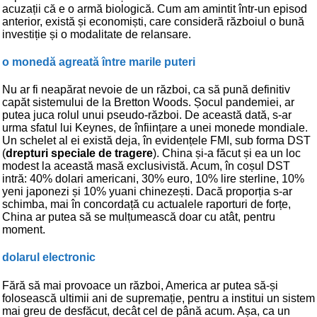
acuzații că e o armă biologică. Cum am amintit într-un episod
anterior, există și economiști, care consideră războiul o bună
investiție și o modalitate de relansare.
o monedă agreată între marile puteri
Nu ar fi neapărat nevoie de un război, ca să pună definitiv
capăt sistemului de la Bretton Woods. Șocul pandemiei, ar
putea juca rolul unui pseudo-război. De această dată, s-ar
urma sfatul lui Keynes, de înființare a unei monede mondiale.
Un schelet al ei există deja, în evidențele FMI, sub forma DST
(
drepturi speciale de tragere
). China și-a făcut și ea un loc
modest la această masă exclusivistă. Acum, în coșul DST
intră: 40% dolari americani, 30% euro, 10% lire sterline, 10%
yeni japonezi și 10% yuani chinezești. Dacă proporția s-ar
schimba, mai în concordață cu actualele raporturi de forțe,
China ar putea să se mulțumească doar cu atât, pentru
moment.
dolarul electronic
Fără să mai provoace un război, America ar putea să-și
folosească ultimii ani de supremație, pentru a institui un sistem
mai greu de desfăcut, decât cel de până acum. Așa, ca un