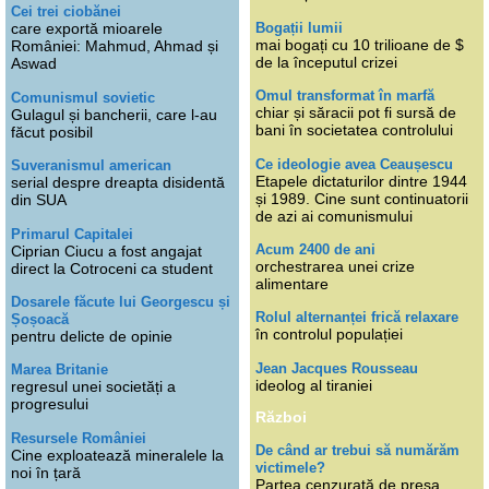
Cei trei ciobănei
Bogații lumii
care exportă mioarele
mai bogați cu 10 trilioane de $
României: Mahmud, Ahmad și
de la începutul crizei
Aswad
Omul transformat în marfă
Comunismul sovietic
chiar și săracii pot fi sursă de
Gulagul și bancherii, care l-au
bani în societatea controlului
făcut posibil
Ce ideologie avea Ceaușescu
Suveranismul american
Etapele dictaturilor dintre 1944
serial despre dreapta disidentă
și 1989. Cine sunt continuatorii
din SUA
de azi ai comunismului
Primarul Capitalei
Acum 2400 de ani
Ciprian Ciucu a fost angajat
orchestrarea unei crize
direct la Cotroceni ca student
alimentare
Dosarele făcute lui Georgescu și
Rolul alternanței frică relaxare
Șoșoacă
în controlul populației
pentru delicte de opinie
Jean Jacques Rousseau
Marea Britanie
ideolog al tiraniei
regresul unei societăți a
progresului
Război
Resursele României
De când ar trebui să numărăm
Cine exploatează mineralele la
victimele?
noi în țară
Partea cenzurată de presa