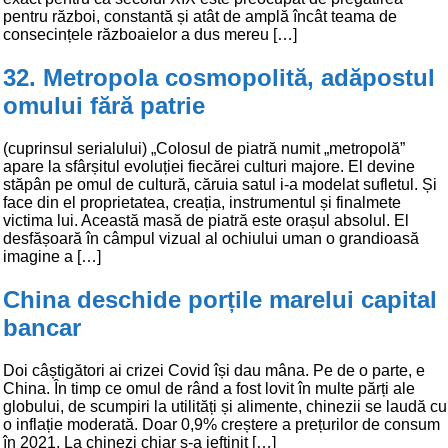
pentru război, constantă și atât de amplă încât teama de
consecințele războaielor a dus mereu […]
32. Metropola cosmopolită, adăpostul
omului fără patrie
(cuprinsul serialului) „Colosul de piatră numit „metropolă”
apare la sfârșitul evoluției fiecărei culturi majore. El devine
stăpân pe omul de cultură, căruia satul i-a modelat sufletul. Și
face din el proprietatea, creația, instrumentul și finalmete
victima lui. Această masă de piatră este orașul absolul. El
desfășoară în câmpul vizual al ochiului uman o grandioasă
imagine a […]
China deschide porțile marelui capital
bancar
Doi câștigători ai crizei Covid își dau mâna. Pe de o parte, e
China. În timp ce omul de rând a fost lovit în multe părți ale
globului, de scumpiri la utilități și alimente, chinezii se laudă cu
o inflație moderată. Doar 0,9% creștere a prețurilor de consum
în 2021. La chinezi chiar s-a ieftinit […]