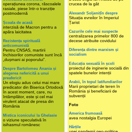
operațiunea corona, răscoalele
crucea de la gât
rasiale, piese într-o tranziție
Alexandr Soljenițîn despre
postmodernă
Situația evreilor în Imperiul
Țarist
Școala de acasă
interzisă de Macron pentru a
Cazurile cele mai suspecte
apăra laicitatea
centralizarea primelor 800 de
decese atribuite covidului
Rezistența spirituală
anticomunistă
Diferența dintre marxism și
Pentru CNSAS, martirii
socialism
închisorilor comuniste sunt încă
„dușmani ai poporului”.
Educația sexuală în școli
proiectul de inginerie socială din
Despre Bartolomeu Anania și
spatele bunelor intenții
alegerea nefericită a unui
preafericit
Arabii, în topul latifundiarilor
Un elogiu adus celui mai mare
Marii proprietari de teren în
predicator din Biserica Ortodoxă
România și beneficiarii de
în acest moment, care, nu
subvenții
întâmplător, este și cel mai
virulent atacat de presa din
Foto
România
America frumoasă
Mistica iconicului la Ghelasie
avea nostalgia Europei
o viziune speculativă în
isihasmul românesc
Hărțile
unei pandemii geo-politice