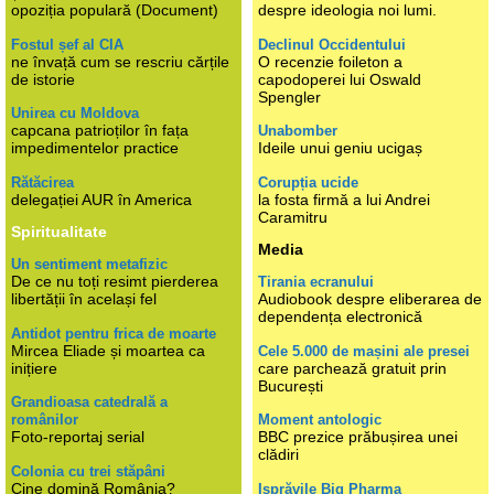
opoziția populară (Document)
despre ideologia noi lumi.
Fostul șef al CIA
Declinul Occidentului
ne învață cum se rescriu cărțile
O recenzie foileton a
de istorie
capodoperei lui Oswald
Spengler
Unirea cu Moldova
capcana patrioților în fața
Unabomber
impedimentelor practice
Ideile unui geniu ucigaș
Rătăcirea
Corupția ucide
delegației AUR în America
la fosta firmă a lui Andrei
Caramitru
Spiritualitate
Media
Un sentiment metafizic
De ce nu toți resimt pierderea
Tirania ecranului
libertății în același fel
Audiobook despre eliberarea de
dependența electronică
Antidot pentru frica de moarte
Mircea Eliade și moartea ca
Cele 5.000 de mașini ale presei
inițiere
care parchează gratuit prin
București
Grandioasa catedrală a
românilor
Moment antologic
Foto-reportaj serial
BBC prezice prăbușirea unei
clădiri
Colonia cu trei stăpâni
Cine domină România?
Isprăvile Big Pharma