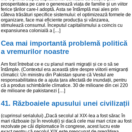
prosperitatea pe care o generează viața de familie și un viitor
ferice țărilor care-l adoptă. Asta se întâmplă mai ales prin
câteva trăsături specifice sistemului: el optimizează formele de
organizare, face mai eficiente producția și vânzarea,
stimulează consumul. Începutul capitalismului a coincis cu
expansiunea colonială a […]
Cea mai importantă problemă politică
a vremurilor noastre
Am fost întrebat ce e cu planul marii migrații și ce o să se
întâmple. (Contextul era această știre despre viitorii emigranți
climatici: Un ministru din Pakistan spune că Vestul are
responsabilitatea de a ajuta țara afectată de inundații, pentru
că a produs schimbările climatice. 30 de milioane din cei 220
de milioane de pakistanezi […]
41. Războaiele apusului unei civilizații
(cuprinsul serialului) „Dacă secolul al XIX-lea a fost sărac în
mari războaie (și în revoluții) și dacă cele mai mari crize au fost
rezolvate pe căi diplomatice în congrese, acest lucru este
exact pentru că secolul XIX este preocupat de pregătirea