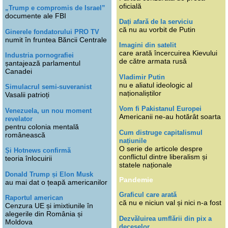
oficială
„Trump e compromis de Israel”
documente ale FBI
Dați afară de la serviciu
că nu au vorbit de Putin
Ginerele fondatorului PRO TV
numit în fruntea Băncii Centrale
Imagini din satelit
care arată încercuirea Kievului
Industria pornografiei
de către armata rusă
șantajează parlamentul
Canadei
Vladimir Putin
nu e aliatul ideologic al
Simulacrul semi-suveranist
naționaliștilor
Vasalii patrioți
Vom fi Pakistanul Europei
Venezuela, un nou moment
Americanii ne-au hotărât soarta
revelator
pentru colonia mentală
Cum distruge capitalismul
românească
națiunile
O serie de articole despre
Și Hotnews confirmă
conflictul dintre liberalism și
teoria înlocuirii
statele naționale
Donald Trump și Elon Musk
Pandemie
au mai dat o țeapă americanilor
Graficul care arată
Raportul american
că nu e niciun val și nici n-a fost
Cenzura UE și imixtiunile în
alegerile din România și
Dezvăluirea umflării din pix a
Moldova
deceselor