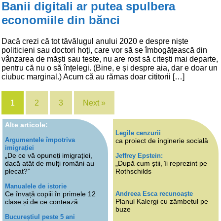
Banii digitali ar putea spulbera
economiile din bănci
Dacă crezi că tot tăvălugul anului 2020 e despre niște
politicieni sau doctori hoți, care vor să se îmbogățească din
vânzarea de măști sau teste, nu are rost să citești mai departe,
pentru că nu o să înțelegi. (Bine, e și despre aia, dar e doar un
ciubuc marginal.) Acum că au rămas doar cititorii […]
1
2
3
Next »
Alte articole:
Legile cenzurii
Argumentele împotriva
ca proiect de inginerie socială
imigrației
„De ce vă opuneți imigrației,
Jeffrey Epstein:
dacă atât de mulți români au
„După cum știi, îi reprezint pe
plecat?”
Rothschilds
Manualele de istorie
Andreea Esca recunoaște
Ce învață copiii în primele 12
Planul Kalergi cu zâmbetul pe
clase și de ce contează
buze
Bucureștiul peste 5 ani