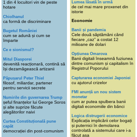
Lumea lăsată în urmă
1 din 4 locuitori vin de peste
de cel mai mare proxenet din
hotare
istorie
Chiolhanul
Economie
ca formă de discriminare
Banii și pandemia
Bugetul României
Cele două săptămâni când
cum se adună și cum se
fiecare „caz” a costat 12
împarte
milioane de dolari
Ce e sionismul?
Opțiunea Omarova
Banii digitali înseamnă fuziunea
Mitul Diasporei
dintre comunism și capitalism în
devenită reacționară, contină să
Registrul Poporului
își dezamăgească artizanii
Capturarea economiei Japoniei
Păpușarul Peter Thiel
cu ajutorul crizelor
filosof, miliardar, partener
pentru servicii secrete
FMI anunță un nou sistem
monetar
Numirile din guvernarea Trump
cum ar putea spulbera banii
șeful finanțelor lui George Soros
digitali economiile din bănci
și alte suprize făcute
alegătorilor naivi
Logica distrugerii economice
Explicația implicării celor bogați
Curtea Constituțională pune
și puternici în demolarea
capăt
controlată a sistemului care i-a
democrației din post-comunism
făcut așa