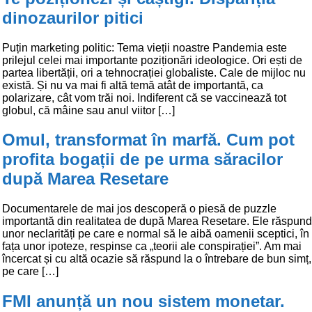
dinozaurilor pitici
Puțin marketing politic: Tema vieții noastre Pandemia este
prilejul celei mai importante poziționări ideologice. Ori ești de
partea libertății, ori a tehnocrației globaliste. Cale de mijloc nu
există. Și nu va mai fi altă temă atât de importantă, ca
polarizare, cât vom trăi noi. Indiferent că se vaccinează tot
globul, că mâine sau anul viitor […]
Omul, transformat în marfă. Cum pot
profita bogații de pe urma săracilor
după Marea Resetare
Documentarele de mai jos descoperă o piesă de puzzle
importantă din realitatea de după Marea Resetare. Ele răspund
unor neclarități pe care e normal să le aibă oamenii sceptici, în
fața unor ipoteze, respinse ca „teorii ale conspirației”. Am mai
încercat și cu altă ocazie să răspund la o întrebare de bun simț,
pe care […]
FMI anunță un nou sistem monetar.