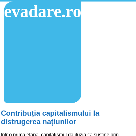
evadare.ro
Contribuția capitalismului la
distrugerea națiunilor
Într-o primă etapă, capitalismul dă iluzia că susține prin