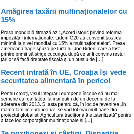
Amăgirea taxării multinaționalelor cu
15%
Presa mondială titrează azi: „Acord istoric privind reforma
impozitării internaționale. Liderii G20 au convenit taxarea
minimă la nivel mondial cu 15% a multinaționalelor”. Presa
americană trage spuza pe turta lui Joe Biden, care a fost
printre primii să strige cucurigu, după ce ar fi convins restul
țărilor să facă dreptate fiscală și un pustiu de […]
Recent intrată în UE, Croația își vede
securitatea alimentară în pericol
Pentru croați, visul integrării europene începe să nu mai
semene cu realitatea, la mai puțin de un deceniu de la
aderarea din 2013. Și asta pentru că, în loc de revenirea „în
marea familie europeană”, se văd tot mai mult parte din
proiectul globalist. Agricultura tradițională e „sterilizată” pentru
a face loc corporațiilor multinaționale și […]
Te poziționezi și câștigi. Dispariția