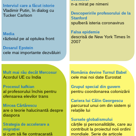
n-a mirat pe nimeni
Interviul care a făcut istorie
Vladimir Putin, în dialog cu
Descoperirile profesorului de la
Tucker Carlson
Stanford
spulberă isteria coronavirus
Falsa epidemie
Media
descrisă de New York Times în
războiul pe al optulea front
2007
Dosarul Epstein
cele mai importante dezvăluiri
Mult mai rău decât Mercosur
România devine Turnul Babel
Acordul UE cu India
cele mai noi date Eurostat
Procesul kafkian
Grupul special din guvern
al profesorului închis pentru
pentru coordonarea colonizării
ofensarea elevilor trans
Cariera lui Călin Georgescu
parcursul unui om din sistem și
Mircea Cărtărescu
are o teorie halucinantă despre
relațiile lui
diaspora
Sursele globalismului
cărțile și personalitățile, care au
Strategia de accelerare a
contribuit la proiectul noii ordini
migrației
și cum să fie contracarată
mondiale. Serie de articole