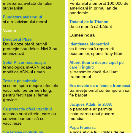
întrebarea evitată de falșii
Fentanilul a omorât 100.000 de
suveraniști
americani în primul an de
pandemie
Fundătura ateismului
și a relativismului moral
Tratatul de la Trianon
de ce merită sărbătorit
Vaccin
Lumea nouă
Directorul Pfizer
Două doze oferă puțină
Identitatea biometrică
protecție sau deloc. Nici 3 nu
va fi necesară repornirii
imunizează
economiei, spune Tony Blair
Șeful Pfizer recunoaște
Albert Bourla despre cipul pe
tehnologica m-ARN poate
care îl înghiți
modifica ADN-ul uman
și transmite dacă ți-ai luat
tratamentul
Testele pe animale
și ce ne spun despre efectele
Era nevoie de o femeie frumoasă
vaccinului pe termen lung,
Să învețe omul contemporan să
pentru fertilitate și femei
fie bărbat
gravide.
Jacques Attali, în 2009:
o pandemie ar permite
Ce protecție oferă vaccinul
acestea sunt cifrele, care au
instaurarea unui guvern
convins oamenii să se
mondial
vaccineze
Papa Francisc
a scos efigia lui Hristos de pe
Societatea controlului