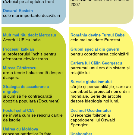
războiul pe al optulea front
2007
Dosarul Epstein
cele mai importante dezvăluiri
Mult mai rău decât Mercosur
România devine Turnul Babel
Acordul UE cu India
cele mai noi date Eurostat
Procesul kafkian
Grupul special din guvern
al profesorului închis pentru
pentru coordonarea colonizării
ofensarea elevilor trans
Cariera lui Călin Georgescu
parcursul unui om din sistem și
Mircea Cărtărescu
are o teorie halucinantă despre
relațiile lui
diaspora
Sursele globalismului
cărțile și personalitățile, care au
Strategia de accelerare a
contribuit la proiectul noii ordini
migrației
și cum să fie contracarată
mondiale. Serie de articole
opoziția populară (Document)
despre ideologia noi lumi.
Fostul șef al CIA
Declinul Occidentului
ne învață cum se rescriu cărțile
O recenzie foileton a
de istorie
capodoperei lui Oswald
Spengler
Unirea cu Moldova
capcana patrioților în fața
Unabomber