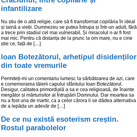
infantilizare
Nu știu de o altă religie, care să fi transformat copilăria în ideal
și taină a vieții. Dumnezeu se putea întrupa și într-un adult, fără
a trece prin stadiul cel mai vulnerabil. Și miracolul n-ar fi fost
mai mic. Pentru că distanța de la prunc la om mare, nu e cine
știe ce, față de […]
Ioan Botezătorul, arhetipul disidenților
din toate vremurile
Permiteți-mi un comentariu lumesc la sărbătoarea de azi, care
e comemorarea tăierii capului sfântului Ioan Botezătorul.
Desigur, calitatea primordială a sa e cea religioasă, de înainte
mergător și mărturisitor al Întrupării Domnului. Dar moartea sa
nu a fost una de martir, ca a celor cărora li se dădea alternativa
de a lepăda un adevăr de […]
De ce nu există esoterism creștin.
Rostul parabolelor