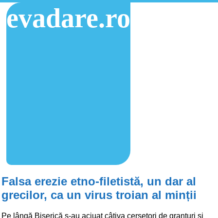
evadare.ro
Falsa erezie etno-filetistă, un dar al
grecilor, ca un virus troian al minții
Pe lângă Biserică s-au aciuat câțiva cerșetori de granturi și