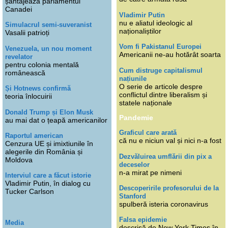
șantajează parlamentul
Canadei
Vladimir Putin
nu e aliatul ideologic al
Simulacrul semi-suveranist
naționaliștilor
Vasalii patrioți
Vom fi Pakistanul Europei
Venezuela, un nou moment
Americanii ne-au hotărât soarta
revelator
pentru colonia mentală
Cum distruge capitalismul
românească
națiunile
O serie de articole despre
Și Hotnews confirmă
conflictul dintre liberalism și
teoria înlocuirii
statele naționale
Donald Trump și Elon Musk
Pandemie
au mai dat o țeapă americanilor
Graficul care arată
Raportul american
că nu e niciun val și nici n-a fost
Cenzura UE și imixtiunile în
alegerile din România și
Dezvăluirea umflării din pix a
Moldova
deceselor
n-a mirat pe nimeni
Interviul care a făcut istorie
Vladimir Putin, în dialog cu
Descoperirile profesorului de la
Tucker Carlson
Stanford
spulberă isteria coronavirus
Falsa epidemie
Media
descrisă de New York Times în