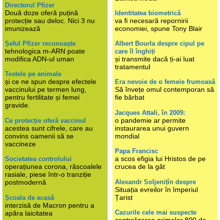
Directorul Pfizer
Două doze oferă puțină
Identitatea biometrică
protecție sau deloc. Nici 3 nu
va fi necesară repornirii
imunizează
economiei, spune Tony Blair
Șeful Pfizer recunoaște
Albert Bourla despre cipul pe
tehnologica m-ARN poate
care îl înghiți
modifica ADN-ul uman
și transmite dacă ți-ai luat
tratamentul
Testele pe animale
și ce ne spun despre efectele
Era nevoie de o femeie frumoasă
vaccinului pe termen lung,
Să învețe omul contemporan să
pentru fertilitate și femei
fie bărbat
gravide.
Jacques Attali, în 2009:
o pandemie ar permite
Ce protecție oferă vaccinul
acestea sunt cifrele, care au
instaurarea unui guvern
convins oamenii să se
mondial
vaccineze
Papa Francisc
a scos efigia lui Hristos de pe
Societatea controlului
operațiunea corona, răscoalele
crucea de la gât
rasiale, piese într-o tranziție
Alexandr Soljenițîn despre
postmodernă
Situația evreilor în Imperiul
Țarist
Școala de acasă
interzisă de Macron pentru a
Cazurile cele mai suspecte
apăra laicitatea