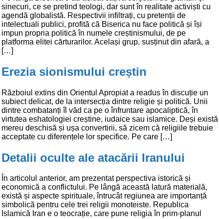
sinecuri, ce se pretind teologi, dar sunt în realitate activiști cu
agendă globalistă. Respectivii infiltrați, cu pretenții de
intelectuali publici, profită că Biserica nu face politică și își
impun propria politică în numele creștinismului, de pe
platforma elitei cărturarilor. Același grup, susținut din afară, a
[…]
Erezia sionismului creștin
Războiul extins din Orientul Apropiat a readus în discuție un
subiect delicat, de la intersecția dintre religie și politică. Unii
dintre combatanți îl văd ca pe o înfruntare apocaliptică, în
virtutea eshatologiei creștine, iudaice sau islamice. Deși există
mereu deschisă și ușa convertirii, să zicem că religiile trebuie
acceptate cu diferențele lor specifice. Pe care […]
Detalii oculte ale atacării Iranului
În articolul anterior, am prezentat perspectiva istorică și
economică a conflictului. Pe lângă această latură materială,
există și aspecte spirituale, întrucât regiunea are importanță
simbolică pentru cele trei religii monoteiste. Republica
Islamică Iran e o teocrație, care pune religia în prim-planul