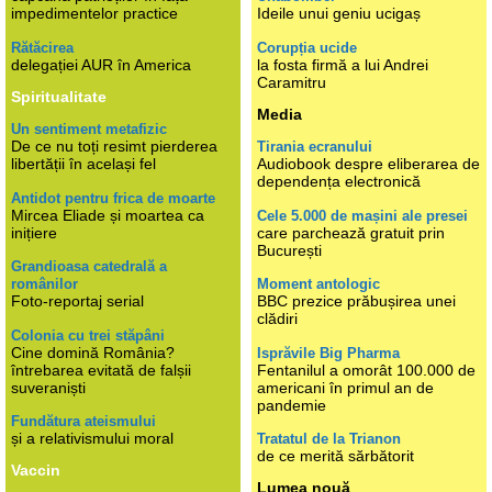
impedimentelor practice
Ideile unui geniu ucigaș
Rătăcirea
Corupția ucide
delegației AUR în America
la fosta firmă a lui Andrei
Caramitru
Spiritualitate
Media
Un sentiment metafizic
De ce nu toți resimt pierderea
Tirania ecranului
libertății în același fel
Audiobook despre eliberarea de
dependența electronică
Antidot pentru frica de moarte
Mircea Eliade și moartea ca
Cele 5.000 de mașini ale presei
inițiere
care parchează gratuit prin
București
Grandioasa catedrală a
românilor
Moment antologic
Foto-reportaj serial
BBC prezice prăbușirea unei
clădiri
Colonia cu trei stăpâni
Cine domină România?
Isprăvile Big Pharma
întrebarea evitată de falșii
Fentanilul a omorât 100.000 de
suveraniști
americani în primul an de
pandemie
Fundătura ateismului
și a relativismului moral
Tratatul de la Trianon
de ce merită sărbătorit
Vaccin
Lumea nouă