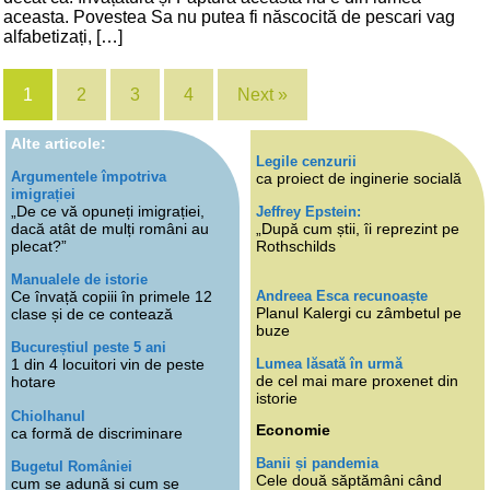
aceasta. Povestea Sa nu putea fi născocită de pescari vag
alfabetizați, […]
1
2
3
4
Next »
Alte articole:
Legile cenzurii
Argumentele împotriva
ca proiect de inginerie socială
imigrației
„De ce vă opuneți imigrației,
Jeffrey Epstein:
dacă atât de mulți români au
„După cum știi, îi reprezint pe
plecat?”
Rothschilds
Manualele de istorie
Andreea Esca recunoaște
Ce învață copiii în primele 12
Planul Kalergi cu zâmbetul pe
clase și de ce contează
buze
Bucureștiul peste 5 ani
Lumea lăsată în urmă
1 din 4 locuitori vin de peste
de cel mai mare proxenet din
hotare
istorie
Chiolhanul
Economie
ca formă de discriminare
Banii și pandemia
Bugetul României
Cele două săptămâni când
cum se adună și cum se