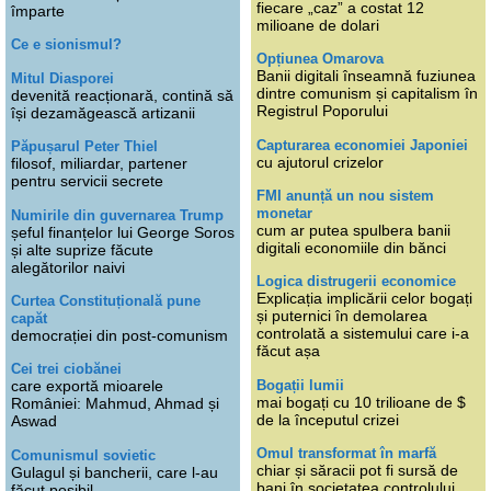
fiecare „caz” a costat 12
împarte
milioane de dolari
Ce e sionismul?
Opțiunea Omarova
Banii digitali înseamnă fuziunea
Mitul Diasporei
dintre comunism și capitalism în
devenită reacționară, contină să
Registrul Poporului
își dezamăgească artizanii
Capturarea economiei Japoniei
Păpușarul Peter Thiel
cu ajutorul crizelor
filosof, miliardar, partener
pentru servicii secrete
FMI anunță un nou sistem
monetar
Numirile din guvernarea Trump
cum ar putea spulbera banii
șeful finanțelor lui George Soros
digitali economiile din bănci
și alte suprize făcute
alegătorilor naivi
Logica distrugerii economice
Explicația implicării celor bogați
Curtea Constituțională pune
și puternici în demolarea
capăt
controlată a sistemului care i-a
democrației din post-comunism
făcut așa
Cei trei ciobănei
Bogații lumii
care exportă mioarele
mai bogați cu 10 trilioane de $
României: Mahmud, Ahmad și
de la începutul crizei
Aswad
Omul transformat în marfă
Comunismul sovietic
chiar și săracii pot fi sursă de
Gulagul și bancherii, care l-au
bani în societatea controlului
făcut posibil