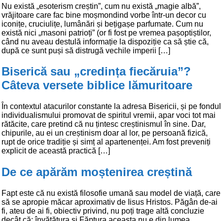
Nu există „esoterism creștin”, cum nu există „magie albă”,
vrăjitoare care fac bine moșmondind vorbe într-un decor cu
iconițe, cruciulițe, lumânări și bețigașe parfumate. Cum nu
există nici „masoni patrioți” (or fi fost pe vremea pașoptiștilor,
când nu aveau destulă informație la dispoziție ca să știe că,
după ce sunt puși să distrugă vechile imperii […]
Biserică sau „credința fiecăruia”?
Câteva versete biblice lămuritoare
În contextul atacurilor constante la adresa Bisericii, și pe fondul
individualismului promovat de spiritul vremii, apar voci tot mai
rătăcite, care pretind că nu țintesc creștinismul în sine. Dar,
chipurile, au ei un creștinism doar al lor, pe persoană fizică,
rupt de orice tradiție și simț al apartenenței. Am fost preveniți
explicit de această practică […]
De ce apărăm moștenirea creștină
Fapt este că nu există filosofie umană sau model de viață, care
să se apropie măcar aproximativ de Iisus Hristos. Păgân de-ai
fi, ateu de ai fi, obiectiv privind, nu poți trage altă concluzie
decât că: învățătura și Făptura aceasta nu e din lumea