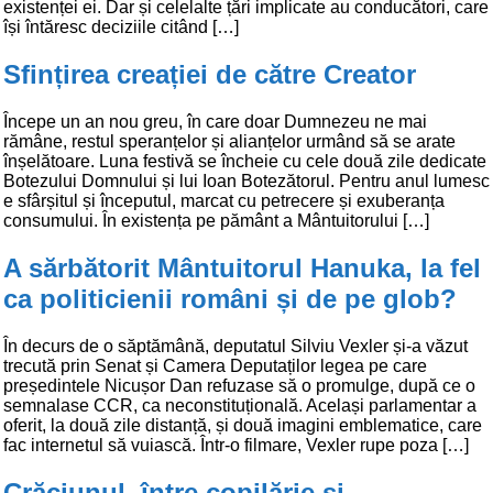
existenței ei. Dar și celelalte țări implicate au conducători, care
își întăresc deciziile citând […]
Sfințirea creației de către Creator
Începe un an nou greu, în care doar Dumnezeu ne mai
rămâne, restul speranțelor și alianțelor urmând să se arate
înșelătoare. Luna festivă se încheie cu cele două zile dedicate
Botezului Domnului și lui Ioan Botezătorul. Pentru anul lumesc
e sfârșitul și începutul, marcat cu petrecere și exuberanța
consumului. În existența pe pământ a Mântuitorului […]
A sărbătorit Mântuitorul Hanuka, la fel
ca politicienii români și de pe glob?
În decurs de o săptămână, deputatul Silviu Vexler și-a văzut
trecută prin Senat și Camera Deputaților legea pe care
președintele Nicușor Dan refuzase să o promulge, după ce o
semnalase CCR, ca neconstituțională. Același parlamentar a
oferit, la două zile distanță, și două imagini emblematice, care
fac internetul să vuiască. Într-o filmare, Vexler rupe poza […]
Crăciunul, între copilărie și