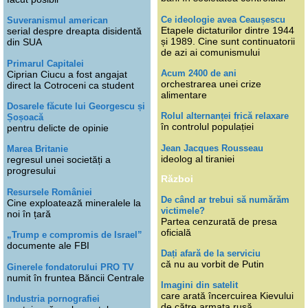
Ce ideologie avea Ceaușescu
Suveranismul american
Etapele dictaturilor dintre 1944
serial despre dreapta disidentă
și 1989. Cine sunt continuatorii
din SUA
de azi ai comunismului
Primarul Capitalei
Acum 2400 de ani
Ciprian Ciucu a fost angajat
orchestrarea unei crize
direct la Cotroceni ca student
alimentare
Dosarele făcute lui Georgescu și
Rolul alternanței frică relaxare
Șoșoacă
în controlul populației
pentru delicte de opinie
Jean Jacques Rousseau
Marea Britanie
ideolog al tiraniei
regresul unei societăți a
progresului
Război
Resursele României
De când ar trebui să numărăm
Cine exploatează mineralele la
victimele?
noi în țară
Partea cenzurată de presa
oficială
„Trump e compromis de Israel”
documente ale FBI
Dați afară de la serviciu
că nu au vorbit de Putin
Ginerele fondatorului PRO TV
numit în fruntea Băncii Centrale
Imagini din satelit
care arată încercuirea Kievului
Industria pornografiei
de către armata rusă