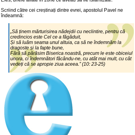
Scriind către cei creștinați dintre evrei, apostolul Pavel ne
îndeamnă:
„Să ținem mărturisirea nădejdii cu neclintire, pentru că
credincios este Cel ce a făgăduit,
Și să luăm seama unul altuia, ca să ne îndemnăm la
dragoste și la fapte bune,
Fără să părăsim Biserica noastră, precum le este obiceiul
unora, ci îndemnători făcându-ne, cu atât mai mult, cu cât
vedeți că se apropie ziua aceea.” (10: 23-25)