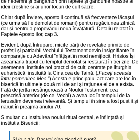
de nedemni și pângăritori prin faptele și gândurile noastre ai
ideii creștine și ai unor locuri de cult sacre.
Chiar după Înviere, apostolii continuă să frecventeze lăcașul
(ce urma să fie demolat de romani) pentru rugăciunea zilnică
dar și pentru a propovădui noua învățătură. Detaliu relatat în
Faptele Apostolilor, cap 3.
Evident, după Întrupare, micile părți de revelație primite de
profeții și patriarhii Vechiului Testament devin insignifiante în
comparație cu Adevărul înfățișat în mod nemijlocit. Hristos Își
aseamănă trupul cu templul demolat și restaurat în trei zile. De
asemenea, instituie noi practici de cult, centrate pe liturghia
euharistică, instituită la Cina cea de Taină. (
„Faceți aceasta
întru pomenirea Mea.”
) Acesta e principalul act care are loc în
biserică în ultimele două mii de ani și rațiunea ei de a exista.
Față de jertfa nesângeroasă a Noului Testament, cea
prescrisă anterior (de cel Vechi) a avea loc în templul de la
Ierusalim devenea irelevantă. Și templul în sine a fost pustiit și
năruit în preajma anului 70.
Simultan cu instituirea noului ritual central, e înființată și
instituția Bisericii:
„Și le-a zis: Dar voi cine ziceți că sunt?