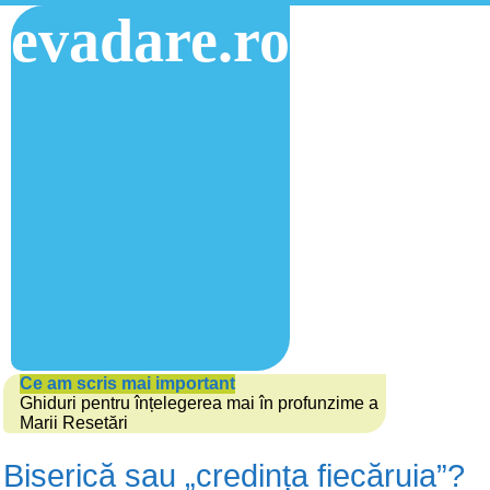
evadare.ro
Ce am scris mai important
Ghiduri pentru înțelegerea mai în profunzime a
Marii Resetări
Biserică sau „credința fiecăruia”?