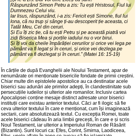
Răspunzând Simon Petru a zis: Tu ești Hristosul, Fiul lui
Dumnezeu Celui viu.
Iar Iisus, răspunzând, i-a zis: Fericit ești Simone, fiul lui
Iona, că nu trup și sânge ți-au descoperit ție aceasta, ci
Tatăl Meu, Cel din ceruri.
Și Eu îți zic ție, că tu ești Petru și pe această piatră voi
zidi Biserica Mea și porțile iadului nu o vor birui.
Și îți voi da cheile împărăției cerurilor și orice vei lega pe
pământ va fi legat și în ceruri, și orice vei dezlega pe
pământ va fi dezlegat și în ceruri.” (Matei 16: 15-19)
În cărțile de după Evanghelii ale Noului Testament, apar de
nenumărate ori menționate bisericile fondate de primii creștini.
Chiar multe din epistolele apostolice au ca destinatar acele
biserici sau adunări ale primilor adepți, în clandestinitate sub
persecuțiile iudeilor și ulterior ale romanilor. Inclusiv cartea
Apocalipsei conține mesaje distinct adresate unor biserici
instituții care existau anterior textului. Căci ar fi ilogic să fie
ceva ulterior textului în care e menționat, cum își imaginează
sectarii, care absolutizează textul. Cu excepția Romei, toate
acele biserici cădeau în aria limbii grecești, în care e și scris
Noul Testament, iar ulterior a Imperiului Roman de Răsărit
(Bizantin). Sunt locuri ca: Efes, Corint, Smirna, Laodiceea,
Efes, unele aflate în zone ce aveau să fie islamizate.