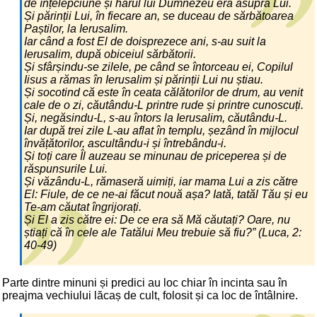
de înțelepciune și harul lui Dumnezeu era asupra Lui.
Și părinții Lui, în fiecare an, se duceau de sărbătoarea
Paștilor, la Ierusalim.
Iar când a fost El de doisprezece ani, s-au suit la
Ierusalim, după obiceiul sărbătorii.
Și sfârșindu-se zilele, pe când se întorceau ei, Copilul
Iisus a rămas în Ierusalim și părinții Lui nu știau.
Și socotind că este în ceata călătorilor de drum, au venit
cale de o zi, căutându-L printre rude și printre cunoscuți.
Și, negăsindu-L, s-au întors la Ierusalim, căutându-L.
Iar după trei zile L-au aflat în templu, șezând în mijlocul
învățătorilor, ascultându-i și întrebându-i.
Și toți care Îl auzeau se minunau de priceperea și de
răspunsurile Lui.
Și văzându-L, rămaseră uimiți, iar mama Lui a zis către
El: Fiule, de ce ne-ai făcut nouă așa? Iată, tatăl Tău și eu
Te-am căutat îngrijorați.
Și El a zis către ei: De ce era să Mă căutați? Oare, nu
știați că în cele ale Tatălui Meu trebuie să fiu?” (Luca, 2:
40-49)
Parte dintre minuni și predici au loc chiar în incinta sau în
preajma vechiului lăcaș de cult, folosit și ca loc de întâlnire.