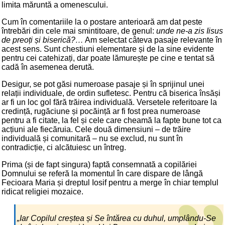
limita măruntă a omenescului.
Cum în comentariile la o postare anterioară am dat peste
întrebări din cele mai smintitoare, de genul:
unde ne-a zis Iisus
de preoți și biserică?…
Am selectat câteva pasaje relevante în
acest sens. Sunt chestiuni elementare și de la sine evidente
pentru cei catehizați, dar poate lămurește pe cine e tentat să
cadă în asemenea derută.
Desigur, se pot găsi numeroase pasaje și în sprijinul unei
relații individuale, de ordin sufletesc. Pentru că biserica însăși
ar fi un loc gol fără trăirea individuală. Versetele referitoare la
credință, rugăciune și pocăință ar fi fost prea numeroase
pentru a fi citate, la fel și cele care cheamă la fapte bune tot ca
acțiuni ale fiecăruia. Cele două dimensiuni – de trăire
individuală și comunitară – nu se exclud, nu sunt în
contradicție, ci alcătuiesc un întreg.
Prima (și de fapt singura) faptă consemnată a copilăriei
Domnului se referă la momentul în care dispare de lângă
Fecioara Maria și dreptul Iosif pentru a merge în chiar templul
ridicat religiei mozaice.
„Iar Copilul creștea și Se întărea cu duhul, umplându-Se