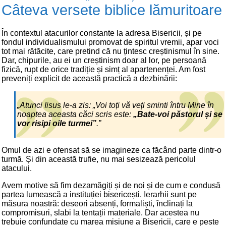
Câteva versete biblice lămuritoare
În contextul atacurilor constante la adresa Bisericii, și pe
fondul individualismului promovat de spiritul vremii, apar voci
tot mai rătăcite, care pretind că nu țintesc creștinismul în sine.
Dar, chipurile, au ei un creștinism doar al lor, pe persoană
fizică, rupt de orice tradiție și simț al apartenenței. Am fost
preveniți explicit de această practică a dezbinării:
„Atunci Iisus le-a zis: „Voi toți vă veți sminti întru Mine în
noaptea aceasta căci scris este:
„Bate-voi păstorul și se
vor risipi oile turmei”
.”
Omul de azi e ofensat să se imagineze ca făcând parte dintr-o
turmă. Și din această trufie, nu mai sesizează pericolul
atacului.
Avem motive să fim dezamăgiți și de noi și de cum e condusă
partea lumească a instituției bisericești. Ierarhii sunt pe
măsura noastră: deseori absenți, formaliști, înclinați la
compromisuri, slabi la tentații materiale. Dar acestea nu
trebuie confundate cu marea misiune a Bisericii, care e peste