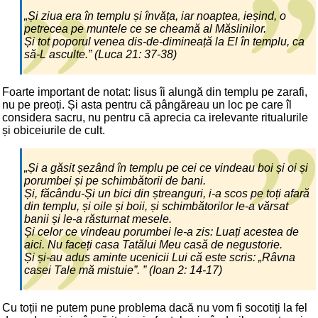
„Și ziua era în templu și învăța, iar noaptea, ieșind, o
petrecea pe muntele ce se cheamă al Măslinilor.
Și tot poporul venea dis-de-dimineață la El în templu, ca
să-L asculte.” (Luca 21: 37-38)
Foarte important de notat: Iisus îi alungă din templu pe zarafi,
nu pe preoți. Și asta pentru că pângăreau un loc pe care îl
considera sacru, nu pentru că aprecia ca irelevante ritualurile
și obiceiurile de cult.
„Și a găsit șezând în templu pe cei ce vindeau boi și oi și
porumbei și pe schimbătorii de bani.
Și, făcându-Și un bici din ștreanguri, i-a scos pe toți afară
din templu, și oile și boii, și schimbătorilor le-a vărsat
banii și le-a răsturnat mesele.
Și celor ce vindeau porumbei le-a zis: Luați acestea de
aici. Nu faceți casa Tatălui Meu casă de negustorie.
Și și-au adus aminte ucenicii Lui că este scris: „Râvna
casei Tale mă mistuie”. ” (Ioan 2: 14-17)
Cu toții ne putem pune problema dacă nu vom fi socotiți la fel