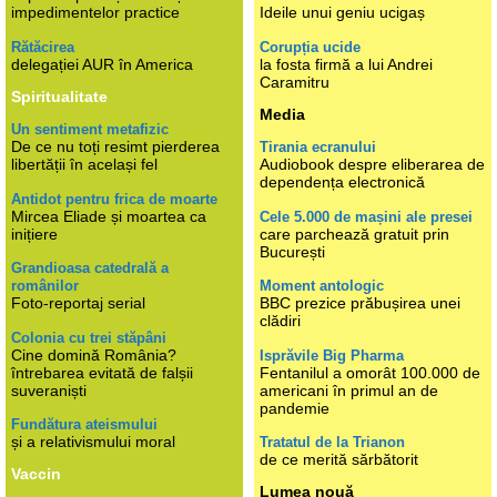
impedimentelor practice
Ideile unui geniu ucigaș
Rătăcirea
Corupția ucide
delegației AUR în America
la fosta firmă a lui Andrei
Caramitru
Spiritualitate
Media
Un sentiment metafizic
De ce nu toți resimt pierderea
Tirania ecranului
libertății în același fel
Audiobook despre eliberarea de
dependența electronică
Antidot pentru frica de moarte
Mircea Eliade și moartea ca
Cele 5.000 de mașini ale presei
inițiere
care parchează gratuit prin
București
Grandioasa catedrală a
românilor
Moment antologic
Foto-reportaj serial
BBC prezice prăbușirea unei
clădiri
Colonia cu trei stăpâni
Cine domină România?
Isprăvile Big Pharma
întrebarea evitată de falșii
Fentanilul a omorât 100.000 de
suveraniști
americani în primul an de
pandemie
Fundătura ateismului
și a relativismului moral
Tratatul de la Trianon
de ce merită sărbătorit
Vaccin
Lumea nouă