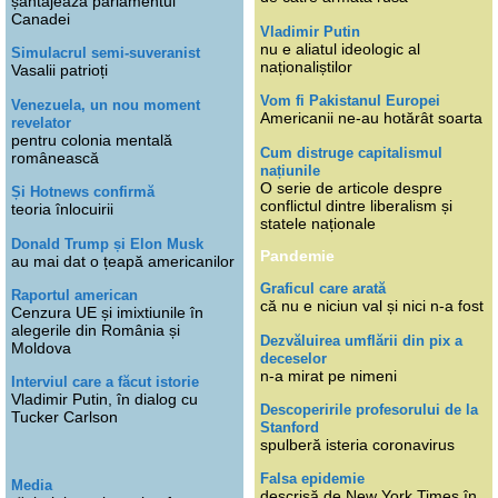
șantajează parlamentul
Canadei
Vladimir Putin
nu e aliatul ideologic al
Simulacrul semi-suveranist
naționaliștilor
Vasalii patrioți
Vom fi Pakistanul Europei
Venezuela, un nou moment
Americanii ne-au hotărât soarta
revelator
pentru colonia mentală
Cum distruge capitalismul
românească
națiunile
O serie de articole despre
Și Hotnews confirmă
conflictul dintre liberalism și
teoria înlocuirii
statele naționale
Donald Trump și Elon Musk
Pandemie
au mai dat o țeapă americanilor
Graficul care arată
Raportul american
că nu e niciun val și nici n-a fost
Cenzura UE și imixtiunile în
alegerile din România și
Dezvăluirea umflării din pix a
Moldova
deceselor
n-a mirat pe nimeni
Interviul care a făcut istorie
Vladimir Putin, în dialog cu
Descoperirile profesorului de la
Tucker Carlson
Stanford
spulberă isteria coronavirus
Falsa epidemie
Media
descrisă de New York Times în