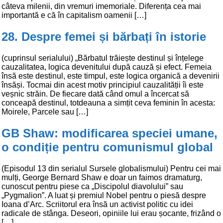
câteva milenii, din vremuri imemoriale. Diferența cea mai
importantă e că în capitalism oamenii […]
28. Despre femei și bărbați în istorie
(cuprinsul serialului) „Bărbatul trăiește destinul și înțelege
cauzalitatea, logica devenitului după cauză și efect. Femeia
însă este destinul, este timpul, este logica organică a devenirii
însăși. Tocmai din acest motiv principiul cauzalității îi este
veșnic străin. De fiecare dată când omul a încercat să
conceapă destinul, totdeauna a simțit ceva feminin în acesta:
Moirele, Parcele sau […]
GB Shaw: modificarea speciei umane,
o condiție pentru comunismul global
(Episodul 13 din serialul Sursele globalismului) Pentru cei mai
mulți, George Bernard Shaw e doar un faimos dramaturg,
cunoscut pentru piese ca „Discipolul diavolului” sau
„Pygmalion”. A luat și premiul Nobel pentru o piesă despre
Ioana d’Arc. Scriitorul era însă un activist politic cu idei
radicale de stânga. Deseori, opiniile lui erau șocante, frizând o
[…]