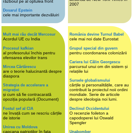
războiul pe al optulea front
2007
Dosarul Epstein
cele mai importante dezvăluiri
Mult mai rău decât Mercosur
România devine Turnul Babel
Acordul UE cu India
cele mai noi date Eurostat
Procesul kafkian
Grupul special din guvern
al profesorului închis pentru
pentru coordonarea colonizării
ofensarea elevilor trans
Cariera lui Călin Georgescu
parcursul unui om din sistem și
Mircea Cărtărescu
are o teorie halucinantă despre
relațiile lui
diaspora
Sursele globalismului
cărțile și personalitățile, care au
Strategia de accelerare a
contribuit la proiectul noii ordini
migrației
și cum să fie contracarată
mondiale. Serie de articole
opoziția populară (Document)
despre ideologia noi lumi.
Fostul șef al CIA
Declinul Occidentului
ne învață cum se rescriu cărțile
O recenzie foileton a
de istorie
capodoperei lui Oswald
Spengler
Unirea cu Moldova
capcana patrioților în fața
Unabomber