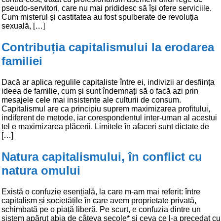
pseudo-servitori, care nu mai prididesc să își ofere serviciile.
Cum misterul și castitatea au fost spulberate de revoluția
sexuală, […]
Contribuția capitalismului la erodarea
familiei
Dacă ar aplica regulile capitaliste între ei, indivizii ar desființa
ideea de familie, cum și sunt îndemnați să o facă azi prin
mesajele cele mai insistente ale culturii de consum.
Capitalismul are ca principiu suprem maximizarea profitului,
indiferent de metode, iar corespondentul inter-uman al acestui
țel e maximizarea plăcerii. Limitele în afaceri sunt dictate de
[…]
Natura capitalismului, în conflict cu
natura omului
Există o confuzie esențială, la care m-am mai referit: între
capitalism și societățile în care avem proprietate privată,
schimbată pe o piață liberă. Pe scurt, e confuzia dintre un
sistem apărut abia de câteva secole* și ceva ce l-a precedat cu