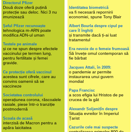
Directorul Pfizer
Două doze oferă puțină
Identitatea biometrică
protecție sau deloc. Nici 3 nu
va fi necesară repornirii
imunizează
economiei, spune Tony Blair
Șeful Pfizer recunoaște
Albert Bourla despre cipul pe
tehnologica m-ARN poate
care îl înghiți
modifica ADN-ul uman
și transmite dacă ți-ai luat
tratamentul
Testele pe animale
și ce ne spun despre efectele
Era nevoie de o femeie frumoasă
vaccinului pe termen lung,
Să învețe omul contemporan să
pentru fertilitate și femei
fie bărbat
gravide.
Jacques Attali, în 2009:
o pandemie ar permite
Ce protecție oferă vaccinul
acestea sunt cifrele, care au
instaurarea unui guvern
convins oamenii să se
mondial
vaccineze
Papa Francisc
a scos efigia lui Hristos de pe
Societatea controlului
operațiunea corona, răscoalele
crucea de la gât
rasiale, piese într-o tranziție
Alexandr Soljenițîn despre
postmodernă
Situația evreilor în Imperiul
Țarist
Școala de acasă
interzisă de Macron pentru a
Cazurile cele mai suspecte
apăra laicitatea
centralizarea primelor 800 de