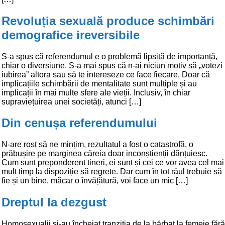
Revoluția sexuală produce schimbări
demografice ireversibile
S-a spus că referendumul e o problemă lipsită de importanță,
chiar o diversiune. S-a mai spus că n-ai niciun motiv să „votezi
iubirea” altora sau să te intereseze ce face fiecare. Doar că
implicațiile schimbării de mentalitate sunt multiple și au
implicații în mai multe sfere ale vieții. Inclusiv, în chiar
supraviețuirea unei societăți, atunci […]
Din cenușa referendumului
N-are rost să ne mințim, rezultatul a fost o catastrofă, o
prăbușire pe marginea căreia doar inconștienții dănțuiesc.
Cum sunt preponderent tineri, ei sunt și cei ce vor avea cel mai
mult timp la dispoziție să regrete. Dar cum în tot răul trebuie să
fie și un bine, măcar o învățătură, voi face un mic […]
Dreptul la dezgust
Homosexualii și-au încheiat tranziția de la bărbat la femeie fără