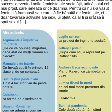
succes, devenind noile feministe ale societății, adică soiul cel
mai prost, care jenează orice doamnă. Pentru că nu s-a văzut
feministă frumoasă sau care să fie bănuită de feminitate, ci
doar tovarășe activiste ale sexului oțelit, că ar fi și urât să îi
spui sexul […]
Alte articole:
Legile cenzurii
Argumentele împotriva
ca proiect de inginerie socială
imigrației
„De ce vă opuneți imigrației,
Jeffrey Epstein:
dacă atât de mulți români au
„După cum știi, îi reprezint pe
plecat?”
Rothschilds
Manualele de istorie
Andreea Esca recunoaște
Ce învață copiii în primele 12
Planul Kalergi cu zâmbetul pe
clase și de ce contează
buze
Bucureștiul peste 5 ani
Lumea lăsată în urmă
1 din 4 locuitori vin de peste
de cel mai mare proxenet din
hotare
istorie
Chiolhanul
Economie
ca formă de discriminare
Banii și pandemia
Bugetul României
Cele două săptămâni când
cum se adună și cum se