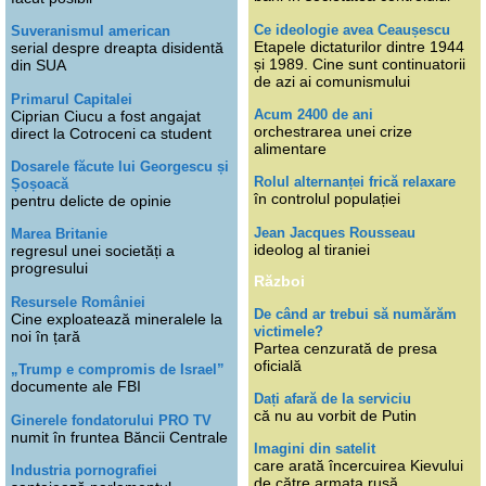
Ce ideologie avea Ceaușescu
Suveranismul american
Etapele dictaturilor dintre 1944
serial despre dreapta disidentă
și 1989. Cine sunt continuatorii
din SUA
de azi ai comunismului
Primarul Capitalei
Acum 2400 de ani
Ciprian Ciucu a fost angajat
orchestrarea unei crize
direct la Cotroceni ca student
alimentare
Dosarele făcute lui Georgescu și
Rolul alternanței frică relaxare
Șoșoacă
în controlul populației
pentru delicte de opinie
Jean Jacques Rousseau
Marea Britanie
ideolog al tiraniei
regresul unei societăți a
progresului
Război
Resursele României
De când ar trebui să numărăm
Cine exploatează mineralele la
victimele?
noi în țară
Partea cenzurată de presa
oficială
„Trump e compromis de Israel”
documente ale FBI
Dați afară de la serviciu
că nu au vorbit de Putin
Ginerele fondatorului PRO TV
numit în fruntea Băncii Centrale
Imagini din satelit
care arată încercuirea Kievului
Industria pornografiei
de către armata rusă