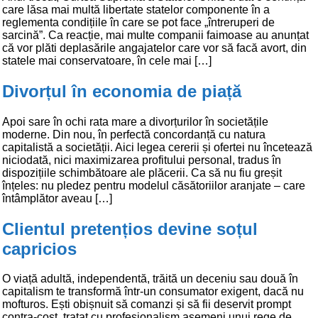
care lăsa mai multă libertate statelor componente în a
reglementa condițiile în care se pot face „întreruperi de
sarcină”. Ca reacție, mai multe companii faimoase au anunțat
că vor plăti deplasările angajatelor care vor să facă avort, din
statele mai conservatoare, în cele mai […]
Divorțul în economia de piață
Apoi sare în ochi rata mare a divorțurilor în societățile
moderne. Din nou, în perfectă concordanță cu natura
capitalistă a societății. Aici legea cererii și ofertei nu încetează
niciodată, nici maximizarea profitului personal, tradus în
dispozițiile schimbătoare ale plăcerii. Ca să nu fiu greșit
înțeles: nu pledez pentru modelul căsătoriilor aranjate – care
întâmplător aveau […]
Clientul pretențios devine soțul
capricios
O viață adultă, independentă, trăită un deceniu sau două în
capitalism te transformă într-un consumator exigent, dacă nu
mofturos. Ești obișnuit să comanzi și să fii deservit prompt
contra-cost, tratat cu profesionalism asemeni unui rege de