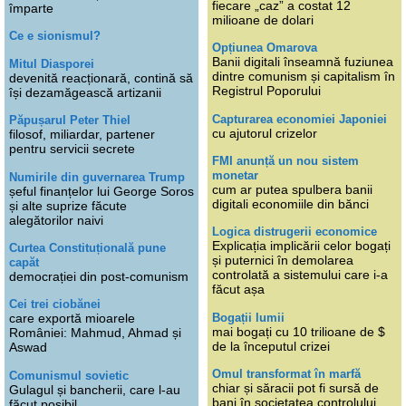
fiecare „caz” a costat 12
împarte
milioane de dolari
Ce e sionismul?
Opțiunea Omarova
Banii digitali înseamnă fuziunea
Mitul Diasporei
dintre comunism și capitalism în
devenită reacționară, contină să
Registrul Poporului
își dezamăgească artizanii
Capturarea economiei Japoniei
Păpușarul Peter Thiel
cu ajutorul crizelor
filosof, miliardar, partener
pentru servicii secrete
FMI anunță un nou sistem
monetar
Numirile din guvernarea Trump
cum ar putea spulbera banii
șeful finanțelor lui George Soros
digitali economiile din bănci
și alte suprize făcute
alegătorilor naivi
Logica distrugerii economice
Explicația implicării celor bogați
Curtea Constituțională pune
și puternici în demolarea
capăt
controlată a sistemului care i-a
democrației din post-comunism
făcut așa
Cei trei ciobănei
Bogații lumii
care exportă mioarele
mai bogați cu 10 trilioane de $
României: Mahmud, Ahmad și
de la începutul crizei
Aswad
Omul transformat în marfă
Comunismul sovietic
chiar și săracii pot fi sursă de
Gulagul și bancherii, care l-au
bani în societatea controlului
făcut posibil