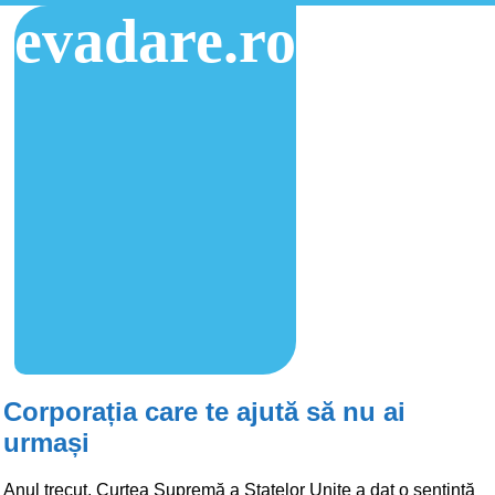
evadare.ro
Corporația care te ajută să nu ai
urmași
Anul trecut, Curtea Supremă a Statelor Unite a dat o sentință