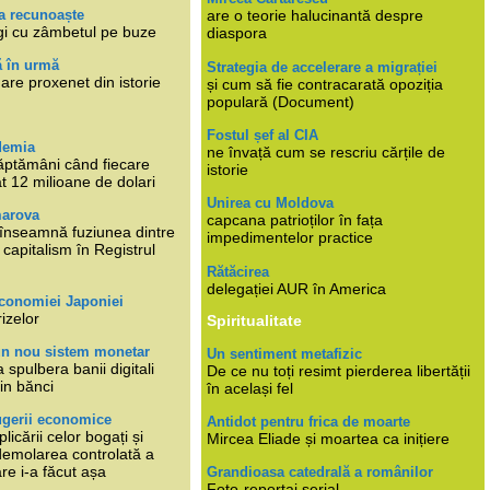
a recunoaște
are o teorie halucinantă despre
gi cu zâmbetul pe buze
diaspora
ă în urmă
Strategia de accelerare a migrației
are proxenet din istorie
și cum să fie contracarată opoziția
populară (Document)
Fostul șef al CIA
demia
ne învață cum se rescriu cărțile de
ăptămâni când fiecare
istorie
at 12 milioane de dolari
Unirea cu Moldova
marova
capcana patrioților în fața
li înseamnă fuziunea dintre
impedimentelor practice
capitalism în Registrul
Rătăcirea
delegației AUR în America
economiei Japoniei
rizelor
Spiritualitate
un nou sistem monetar
Un sentiment metafizic
 spulbera banii digitali
De ce nu toți resimt pierderea libertății
in bănci
în același fel
ugerii economice
Antidot pentru frica de moarte
plicării celor bogați și
Mircea Eliade și moartea ca inițiere
 demolarea controlată a
re i-a făcut așa
Grandioasa catedrală a românilor
Foto-reportaj serial