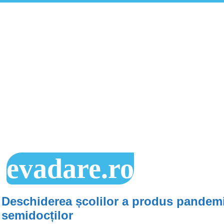
evadare.ro
Deschiderea școlilor a produs pandem
semidocților