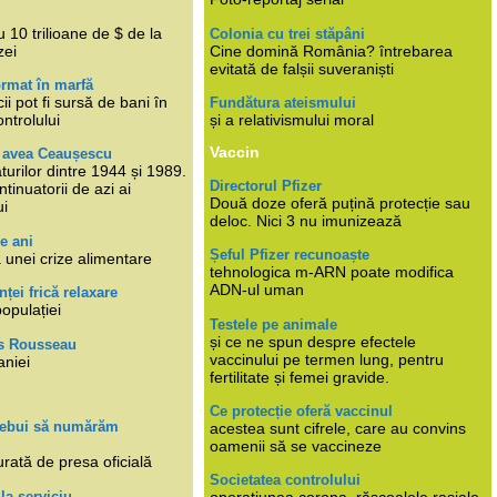
i
 10 trilioane de $ de la
Colonia cu trei stăpâni
zei
Cine domină România? întrebarea
evitată de falșii suveraniști
rmat în marfă
cii pot fi sursă de bani în
Fundătura ateismului
ntrolului
și a relativismului moral
Vaccin
e avea Ceaușescu
turilor dintre 1944 și 1989.
Directorul Pfizer
tinuatorii de azi ai
Două doze oferă puțină protecție sau
ui
deloc. Nici 3 nu imunizează
e ani
Șeful Pfizer recunoaște
 unei crize alimentare
tehnologica m-ARN poate modifica
ADN-ul uman
nței frică relaxare
populației
Testele pe animale
și ce ne spun despre efectele
s Rousseau
vaccinului pe termen lung, pentru
aniei
fertilitate și femei gravide.
Ce protecție oferă vaccinul
trebui să numărăm
acestea sunt cifrele, care au convins
oamenii să se vaccineze
rată de presa oficială
Societatea controlului
 la serviciu