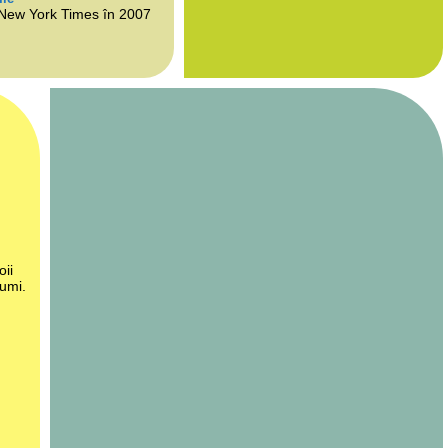
 New York Times în 2007
oii
lumi.