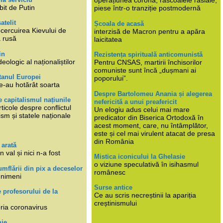
operațiunea corona, răscoalele rasiale,
bit de Putin
piese într-o tranziție postmodernă
atelit
Școala de acasă
ncercuirea Kievului de
interzisă de Macron pentru a apăra
a rusă
laicitatea
in
Rezistența spirituală anticomunistă
deologic al naționaliștilor
Pentru CNSAS, martirii închisorilor
comuniste sunt încă „dușmani ai
tanul Europei
poporului”.
e-au hotărât soarta
Despre Bartolomeu Anania și alegerea
 capitalismul națiunile
nefericită a unui preafericit
ticole despre conflictul
Un elogiu adus celui mai mare
lism și statele naționale
predicator din Biserica Ortodoxă în
acest moment, care, nu întâmplător,
este și cel mai virulent atacat de presa
din România
 arată
n val și nici n-a fost
Mistica iconicului la Ghelasie
o viziune speculativă în isihasmul
umflării din pix a deceselor
românesc
 nimeni
Surse antice
e profesorului de la
Ce au scris necreștinii la apariția
creștinismului
eria coronavirus
mie