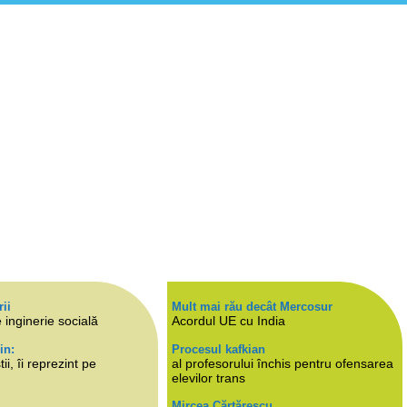
rii
Mult mai rău decât Mercosur
 inginerie socială
Acordul UE cu India
in:
Procesul kafkian
i, îi reprezint pe
al profesorului închis pentru ofensarea
elevilor trans
Mircea Cărtărescu