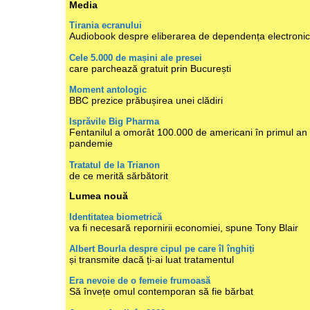
Media
Tirania ecranului
Audiobook despre eliberarea de dependența electroni
Cele 5.000 de mașini ale presei
care parchează gratuit prin București
Moment antologic
BBC prezice prăbușirea unei clădiri
Isprăvile Big Pharma
Fentanilul a omorât 100.000 de americani în primul an
pandemie
Tratatul de la Trianon
de ce merită sărbătorit
Lumea nouă
Identitatea biometrică
va fi necesară repornirii economiei, spune Tony Blair
Albert Bourla despre cipul pe care îl înghiți
și transmite dacă ți-ai luat tratamentul
Era nevoie de o femeie frumoasă
Să învețe omul contemporan să fie bărbat