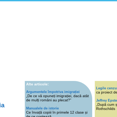
Alte articole:
Legile cenzu
Argumentele împotriva imigrației
ca proiect de
„De ce vă opuneți imigrației, dacă atât
de mulți români au plecat?”
Jeffrey Epste
ia
„După cum ști
Manualele de istorie
Rothschilds
Ce învață copiii în primele 12 clase și
de ce contează