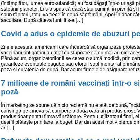
(întâmplător, lumea euro-atlantică) au fost băgați într-o uriașă p
stăpânii planetei. Li s-a spus că dacă stau cuminți în pivniță și f
spun răpitorii, totul va trece în două săptămâni. Apoi în doar câ
ascultare. După câteva luni, li s-a […]
Covid a adus o epidemie de abuzuri pe
Zilele acestea, americanii care încearcă să organizeze protest
vaccinării obligatorii au aflat cu stupoare că nu mai au nici aces
Până acum, organizatorilor li se cerea o sumă modică, prin car
garanteze eventuale pagube sau efortul suplimentar al primărie
pază și curățenia de după. Dar acum firmele de asigurare refuz
7 milioane de români vaccinați într-o s
poză
În marketing se spune că nicio reclamă nu e atât de bună, încât
convingă pe cineva să cumpere a doua oară un produs prost. V
produs doar pentru firma vânzătoare. Pentru utilizatorul final, el
deși îl plătește prin taxe la buget. Dar din acest motiv pierde d
ar […]