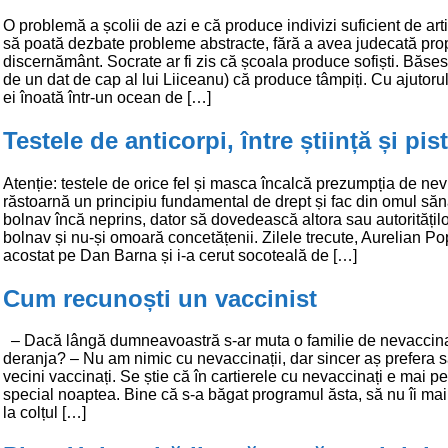
O problemă a școlii de azi e că produce indivizi suficient de arti
să poată dezbate probleme abstracte, fără a avea judecată pro
discernământ. Socrate ar fi zis că școala produce sofiști. Băsesc
de un dat de cap al lui Liiceanu) că produce tâmpiți. Cu ajutorul
ei înoată într-un ocean de […]
Testele de anticorpi, între știință și pis
Atenție: testele de orice fel și masca încalcă prezumpția de nev
răstoarnă un principiu fundamental de drept și fac din omul să
bolnav încă neprins, dator să dovedească altora sau autoritățil
bolnav și nu-și omoară concetățenii. Zilele trecute, Aurelian Po
acostat pe Dan Barna și i-a cerut socoteală de […]
Cum recunoști un vaccinist
– Dacă lângă dumneavoastră s-ar muta o familie de nevaccinaț
deranja? – Nu am nimic cu nevaccinații, dar sincer aș prefera 
vecini vaccinați. Se știe că în cartierele cu nevaccinați e mai pe
special noaptea. Bine că s-a băgat programul ăsta, să nu îi mai
la colțul […]