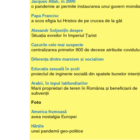
Jacques Attali, în 2009:
o pandemie ar permite instaurarea unui guvern mondia
Papa Francisc
a scos efigia lui Hristos de pe crucea de la gât
Alexandr Soljenițîn despre
Situația evreilor în Imperiul Țarist
Cazurile cele mai suspecte
centralizarea primelor 800 de decese atribuite covidulu
Diferența dintre marxism și socialism
Educația sexuală în școli
proiectul de inginerie socială din spatele bunelor intenți
Arabii, în topul latifundiarilor
Marii proprietari de teren în România și beneficiarii de
subvenții
Foto
America frumoasă
avea nostalgia Europei
Hărțile
unei pandemii geo-politice