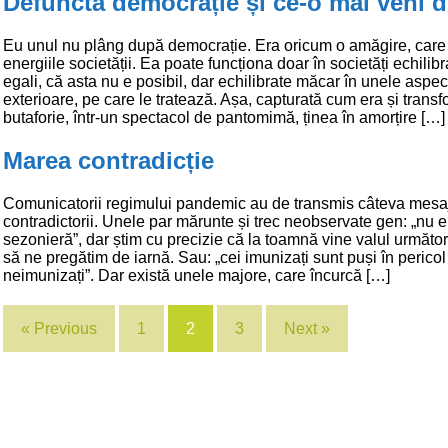
Defuncta democrație și ce-o mai veni 
Eu unul nu plâng după democrație. Era oricum o amăgire, care
energiile societății. Ea poate funcționa doar în societăți echilib
egali, că asta nu e posibil, dar echilibrate măcar în unele aspec
exterioare, pe care le tratează. Așa, capturată cum era și transf
butaforie, într-un spectacol de pantomimă, ținea în amorțire […]
Marea contradicție
Comunicatorii regimului pandemic au de transmis câteva mesa
contradictorii. Unele par mărunte și trec neobservate gen: „nu e
sezonieră”, dar știm cu precizie că la toamnă vine valul următor 
să ne pregătim de iarnă. Sau: „cei imunizați sunt puși în pericol
neimunizați”. Dar există unele majore, care încurcă […]
« Previous
1
2
3
Next »