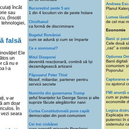
Andreea Esc
culați încât
Planul Kaler
Bucureștiul peste 5 ani
prie sau
1 din 4 locuitori vin de peste hotare
Lumea lăsat
u, (însoțit
de cel mai m
Chiolhanul
 tehnologiei,
ca formă de discriminare
Economie
Bugetul României
tă falsă
Banii și pan
cum se adună și cum se împarte
Cele două s
„caz” a cost
Ce e sionismul?
inovăție! Ele
Opțiunea O
Mitul Diasporei
nătos un
Banii digita
devenită reacționară, contină să își
or că nu e
comunism și 
dezamăgească artizanii
pa l-a
Poporului
Păpușarul Peter Thiel
Capturarea 
filosof, miliardar, partener pentru
cu ajutorul c
servicii secrete
FMI anunță 
Numirile din guvernarea Trump
cum ar putea
șeful finanțelor lui George Soros și alte
i, v-ar
economiile d
suprize făcute alegătorilor naivi
să am doar
riculos. În
Logica distr
Curtea Constituțională pune capăt
 vezi seara
Explicația im
democrației din post-comunism
puternici în
sistemului ca
Cei trei ciobănei
care exportă mioarele României: