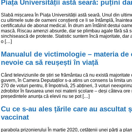
Piața Universității astă seară: puțini dar
Slabă mișcarea în Piața Universității astă seară. Unul din ultim
cu ultimele sute de oameni conștienți ce li se întâmplă, înainte
certificatului de abonat medical. În drum am întâlnit destui oam
mască. Riscau amenzi absurde, dar se plimbau agale fără să 
sinchisească de proteste. Statistic suntem încă majoritate, dar 
o […]
Manualul de victimologie – materia de 
nevoie ca să reușești în viață
Când televiziunile de știri se frământau că nu există majoritat
guvern, în Camera Deputaților s-a atins un consens la limita una
270 de voturi pentru, 8 împotrivă, 25 abțineri, 3 voturi neexprim
zdrobitor în favoarea unei noi materii școlare – deși câteva ore 
președintele anunța că elevii nu se pot […]
Cu ce s-au ales țările care au ascultat ș
vaccinat
parabola prizonierului În martie 2020, cetățenii unei părți a pla