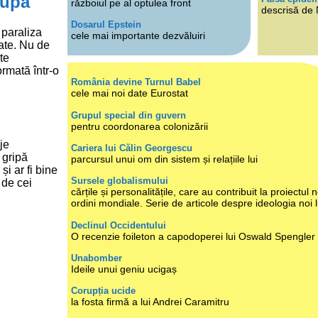
după
războiul pe al optulea front
descrisă de
Dosarul Epstein
 paraliza
cele mai importante dezvăluiri
rate. Nu de
te
ormată într-o
România devine Turnul Babel
cele mai noi date Eurostat
Grupul special din guvern
pentru coordonarea colonizării
je
Cariera lui Călin Georgescu
 gripă
parcursul unui om din sistem și relațiile lui
și ar fi bine
Sursele globalismului
 de cei
cărțile și personalitățile, care au contribuit la proiectul n
ordini mondiale. Serie de articole despre ideologia noi 
Declinul Occidentului
O recenzie foileton a capodoperei lui Oswald Spengler
Unabomber
Ideile unui geniu ucigaș
Corupția ucide
la fosta firmă a lui Andrei Caramitru