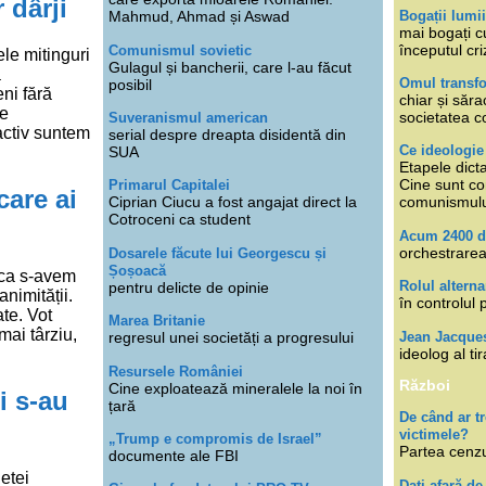
 dârji
Bogații lumi
Mahmud, Ahmad și Aswad
mai bogați cu
începutul cri
Comunismul sovietic
ele mitinguri
Gulagul și bancherii, care l-au făcut
a
Omul transfo
posibil
eni fără
chiar și săra
se
societatea co
Suveranismul american
activ suntem
serial despre dreapta disidentă din
Ce ideologi
SUA
Etapele dicta
Cine sunt con
Primarul Capitalei
care ai
Ciprian Ciucu a fost angajat direct la
comunismul
Cotroceni ca student
Acum 2400 d
orchestrarea
Dosarele făcute lui Georgescu și
Șoșoacă
e ca s-avem
Rolul alterna
pentru delicte de opinie
nimității.
în controlul 
ate. Vot
Marea Britanie
mai târziu,
Jean Jacque
regresul unei societăți a progresului
ideolog al tir
Resursele României
Război
Cine exploatează mineralele la noi în
i s-au
țară
De când ar 
victimele?
„Trump e compromis de Israel”
Partea cenzu
documente ale FBI
netei
Dați afară de