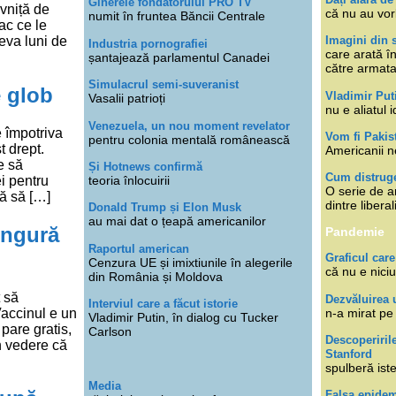
Ginerele fondatorului PRO TV
ivniță de
că nu au vor
numit în fruntea Băncii Centrale
ac ce le
teva luni de
Imagini din s
Industria pornografiei
care arată î
șantajează parlamentul Canadei
către armat
Simulacrul semi-suveranist
 glob
Vladimir Put
Vasalii patrioți
nu e aliatul i
Venezuela, un nou moment revelator
e împotriva
Vom fi Pakis
pentru colonia mentală românească
t drept.
Americanii n
e să
Și Hotnews confirmă
Cum distruge
i pentru
teoria înlocuirii
O serie de ar
ă să […]
dintre libera
Donald Trump și Elon Musk
au mai dat o țeapă americanilor
ingură
Pandemie
Raportul american
Graficul care
Cenzura UE și imixtiunile în alegerile
că nu e niciu
din România și Moldova
 să
Dezvăluirea 
Interviul care a făcut istorie
accinul e un
n-a mirat pe
Vladimir Putin, în dialog cu Tucker
 pare gratis,
Carlson
Descoperiril
in vedere că
Stanford
spulberă ist
Media
Falsa epide