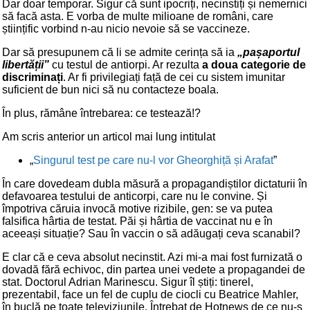
Dar doar temporar. Sigur că sunt ipocriți, necinstiți și nemernici
să facă asta. E vorba de multe milioane de români, care
științific vorbind n-au nicio nevoie să se vaccineze.
Dar să presupunem că li se admite cerința să ia
„pașaportul
libertății”
cu testul de antiorpi. Ar rezulta
a doua categorie de
discriminați
. Ar fi privilegiați față de cei cu sistem imunitar
suficient de bun nici să nu contacteze boala.
În plus, rămâne întrebarea: ce testează!?
Am scris anterior un articol mai lung intitulat
„
Singurul test pe care nu-l vor Gheorghiță și Arafat
”
În care dovedeam dubla măsură a propagandiștilor dictaturii în
defavoarea testului de anticorpi, care nu le convine. Și
împotriva căruia invocă motive rizibile, gen: se va putea
falsifica hârtia de testat. Păi și hârtia de vaccinat nu e în
aceeași situație? Sau în vaccin o să adăugați ceva scanabil?
E clar că e ceva absolut necinstit. Azi mi-a mai fost furnizată o
dovadă fără echivoc, din partea unei vedete a propagandei de
stat. Doctorul Adrian Marinescu. Sigur îl știți: tinerel,
prezentabil, face un fel de cuplu de ciocli cu Beatrice Mahler,
în buclă pe toate televiziunile. Întrebat de Hotnews de ce nu-s