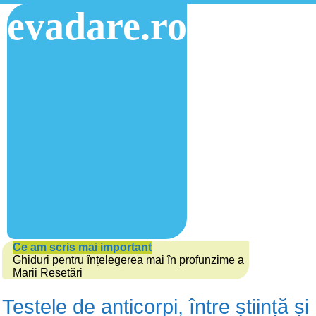
evadare.ro
Ce am scris mai important
Ghiduri pentru înțelegerea mai în profunzime a
Marii Resetări
Testele de anticorpi, între știință și