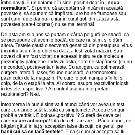
îmbolnăviți. E un balamuc în sine, posibil doar în
„noua
normalitate”
. Și pentru că acceptăm să intrăm în această
poveste și să spunem că împăratul are haine frumoase sau,
sunt cam rupte dar nu-i chiar în curul gol, din cauza asta
povestea (care-i coșmar) nu se mai termină!
De-asta am și ajuns să purtăm o cârpă pe gură pe stradă: că
se presupune că avem o boală, de care nu știm, și o dăm
altora. Testele caută o secvență genetică din presupusul virus
(nu intru acum în problema dacă a fost izolat măcar). Sau
dovezi că am fost vizitați de aceeași înșiruire de molecule
prezumptiv patogene. Indivizii ăștia, care ne stăpânesc (că nu
ne conduc), pot inventa n teste. Cu antigen, cu polimerază,
curgere laterală, laser, fisiune nucleară, cu termometrul
paznicului de la magazin. Pe care le pot manipula în fel și
chip, de la o etapă la alta. Ai control asupra reactivilor folosiți
în testele respective!? Ai control asupra interpretării
rezultatelor!? N-ai.
Întoarcerea la bunul simț va fi atunci când vor avea un test
care coincinde sută la sută cu simptomele. Aceea e singur
probă a verității. E bolnav „pozitivul”? Suferă de ceva cel
care
nu are anticorpi
? față de cel care are… Până atunci, ne
băgăm gâtul în laț și acceptăm false discuții, de genul „
pe
banii cui să se facă testele”
. E ca și cum ai accepta să fii