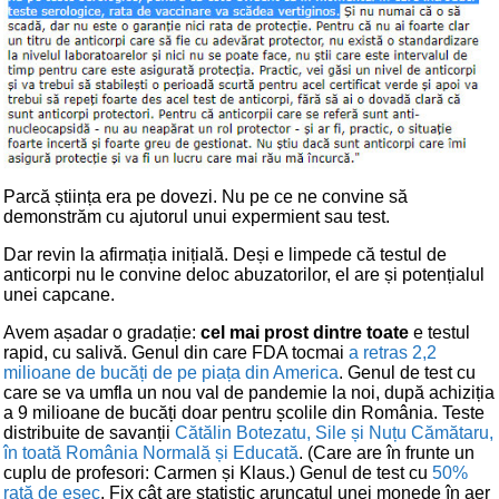
Parcă știința era pe dovezi. Nu pe ce ne convine să
demonstrăm cu ajutorul unui expermient sau test.
Dar revin la afirmația inițială. Deși e limpede că testul de
anticorpi nu le convine deloc abuzatorilor, el are și potențialul
unei capcane.
Avem așadar o gradație:
cel mai prost dintre toate
e testul
rapid, cu salivă. Genul din care FDA tocmai
a retras 2,2
milioane de bucăți de pe piața din America
. Genul de test cu
care se va umfla un nou val de pandemie la noi, după achiziția
a 9 milioane de bucăți doar pentru școlile din România. Teste
distribuite de savanții
Cătălin Botezatu, Sile și Nuțu Cămătaru,
în toată România Normală și Educată
. (Care are în frunte un
cuplu de profesori: Carmen și Klaus.) Genul de test cu
50%
rată de eșec
. Fix cât are statistic aruncatul unei monede în aer