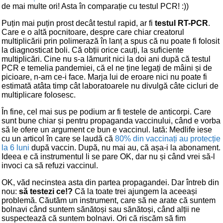
de mai multe ori! Asta în comparație cu testul PCR! :))
Puțin mai puțin prost decât testul rapid, ar fi
testul RT-PCR
.
Care e o altă pocnitoare, despre care chiar creatorul
multiplicării prin polimerază în lanț a spus că nu poate fi folosit
la diagnosticat boli. Că obții orice cauți, la suficiente
multiplicări. Cine nu s-a lămurit nici la doi ani după că testul
PCR e temelia pandemiei, că el ne ține legați de mâini și de
picioare, n-am ce-i face. Marja lui de eroare nici nu poate fi
estimată atâta timp cât laboratoarele nu divulgă câte cicluri de
multiplicare folosesc.
În fine, cel mai sus pe podium ar fi testele de anticorpi. Care
sunt bune chiar și pentru propaganda vaccinului, când e vorba
să le ofere un argument ce bun e vaccinul. Iată: Medlife iese
cu un articol în care se laudă că
80% din vaccinați au protecție
la 6 luni
după vaccin. După, nu mai au, că așa-i la abonament.
Ideea e că instrumentul li se pare OK, dar nu și când vrei să-l
invoci ca să refuzi vaccinul.
OK, văd necinstea asta din partea propagandei. Dar întreb din
nou:
să testezi ce!?
Că la toate trei ajungem la aceeași
problemă. Căutăm un instrument, care să ne arate că suntem
bolnavi când suntem sănătoși sau sănătoși, când alții ne
suspectează că suntem bolnavi. Ori că riscăm să fim