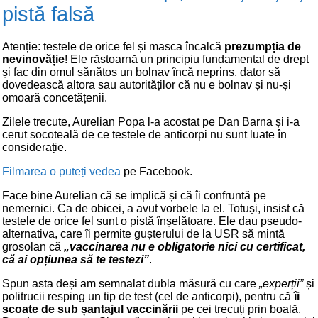
pistă falsă
Atenție: testele de orice fel și masca încalcă
prezumpția de
nevinovăție
! Ele răstoarnă un principiu fundamental de drept
și fac din omul sănătos un bolnav încă neprins, dator să
dovedească altora sau autorităților că nu e bolnav și nu-și
omoară concetățenii.
Zilele trecute, Aurelian Popa l-a acostat pe Dan Barna și i-a
cerut socoteală de ce testele de anticorpi nu sunt luate în
considerație.
Filmarea o puteți vedea
pe Facebook.
Face bine Aurelian că se implică și că îi confruntă pe
nemernici. Ca de obicei, a avut vorbele la el. Totuși, insist că
testele de orice fel sunt o pistă înșelătoare. Ele dau pseudo-
alternativa, care îi permite gușterului de la USR să mintă
grosolan că
„vaccinarea nu e obligatorie nici cu certificat,
că ai opțiunea să te testezi”
.
Spun asta deși am semnalat dubla măsură cu care
„experții”
și
politrucii resping un tip de test (cel de anticorpi), pentru că
îi
scoate de sub șantajul vaccinării
pe cei trecuți prin boală.