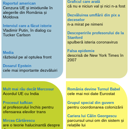
Graficul care arată
Raportul american
că nu e niciun val și nici n-a fost
Cenzura UE și imixtiunile în
alegerile din România și
Dezvăluirea umflării din pix a
Moldova
deceselor
n-a mirat pe nimeni
Interviul care a făcut istorie
Vladimir Putin, în dialog cu
Descoperirile profesorului de la
Tucker Carlson
Stanford
spulberă isteria coronavirus
Falsa epidemie
Media
descrisă de New York Times în
războiul pe al optulea front
2007
Dosarul Epstein
cele mai importante dezvăluiri
Mult mai rău decât Mercosur
România devine Turnul Babel
Acordul UE cu India
cele mai noi date Eurostat
Procesul kafkian
Grupul special din guvern
al profesorului închis pentru
pentru coordonarea colonizării
ofensarea elevilor trans
Cariera lui Călin Georgescu
parcursul unui om din sistem și
Mircea Cărtărescu
are o teorie halucinantă despre
relațiile lui