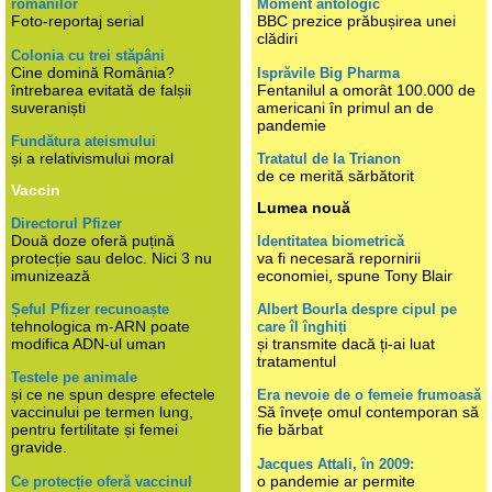
românilor
Moment antologic
Foto-reportaj serial
BBC prezice prăbușirea unei
clădiri
Colonia cu trei stăpâni
Cine domină România?
Isprăvile Big Pharma
întrebarea evitată de falșii
Fentanilul a omorât 100.000 de
suveraniști
americani în primul an de
pandemie
Fundătura ateismului
și a relativismului moral
Tratatul de la Trianon
de ce merită sărbătorit
Vaccin
Lumea nouă
Directorul Pfizer
Două doze oferă puțină
Identitatea biometrică
protecție sau deloc. Nici 3 nu
va fi necesară repornirii
imunizează
economiei, spune Tony Blair
Șeful Pfizer recunoaște
Albert Bourla despre cipul pe
tehnologica m-ARN poate
care îl înghiți
modifica ADN-ul uman
și transmite dacă ți-ai luat
tratamentul
Testele pe animale
și ce ne spun despre efectele
Era nevoie de o femeie frumoasă
vaccinului pe termen lung,
Să învețe omul contemporan să
pentru fertilitate și femei
fie bărbat
gravide.
Jacques Attali, în 2009:
o pandemie ar permite
Ce protecție oferă vaccinul