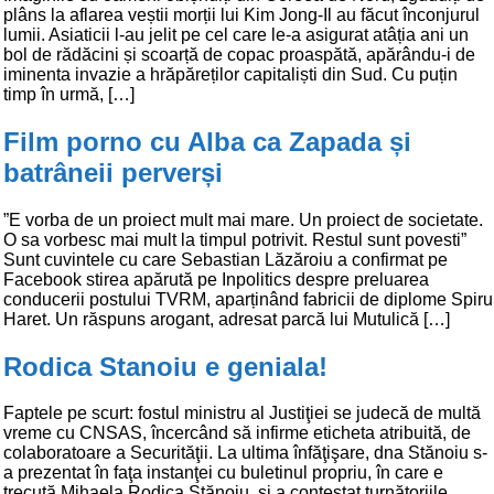
plâns la aflarea veștii morții lui Kim Jong-Il au făcut înconjurul
lumii. Asiaticii l-au jelit pe cel care le-a asigurat atâția ani un
bol de rădăcini și scoarță de copac proaspătă, apărându-i de
iminenta invazie a hrăpăreților capitaliști din Sud. Cu puțin
timp în urmă, […]
Film porno cu Alba ca Zapada și
batrâneii perverși
”E vorba de un proiect mult mai mare. Un proiect de societate.
O sa vorbesc mai mult la timpul potrivit. Restul sunt povesti”
Sunt cuvintele cu care Sebastian Lăzăroiu a confirmat pe
Facebook stirea apărută pe Inpolitics despre preluarea
conducerii postului TVRM, aparținând fabricii de diplome Spiru
Haret. Un răspuns arogant, adresat parcă lui Mutulică […]
Rodica Stanoiu e geniala!
Faptele pe scurt: fostul ministru al Justiţiei se judecă de multă
vreme cu CNSAS, încercând să infirme eticheta atribuită, de
colaboratoare a Securităţii. La ultima înfăţişare, dna Stănoiu s-
a prezentat în faţa instanţei cu buletinul propriu, în care e
trecută Mihaela Rodica Stănoiu, şi a contestat turnătoriile