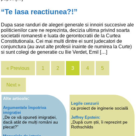
“Te lasa reactiunea?!”
Dupa sase randuri de alegeri generale si innoiri succesive ale
politicienilor care ne reprezinta, decizia ultima privind soarta
societatii romanesti e luata de gerontocratii de la Curtea
Constitutionala. Cei mai multi dintre ei sunt judecatori de
conjunctura (au avut alte profesii inainte de numirea la Curte)
si sunt colegi de generatie cu Ilie Verdet, Emil […]
« Previous
1
2
3
4
5
Next »
Alte articole:
Legile cenzurii
Argumentele împotriva
ca proiect de inginerie socială
imigrației
„De ce vă opuneți imigrației,
Jeffrey Epstein:
dacă atât de mulți români au
„După cum știi, îi reprezint pe
plecat?”
Rothschilds