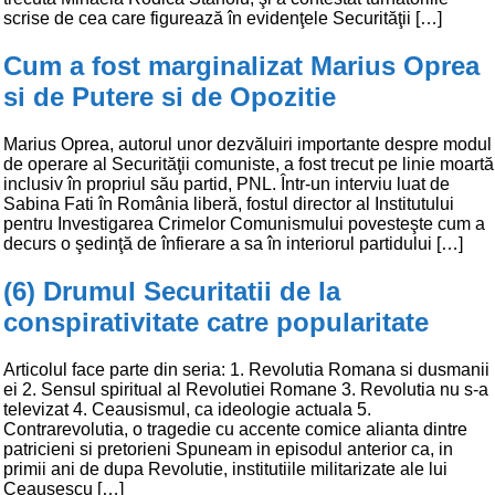
scrise de cea care figurează în evidenţele Securităţii […]
Cum a fost marginalizat Marius Oprea
si de Putere si de Opozitie
Marius Oprea, autorul unor dezvăluiri importante despre modul
de operare al Securităţii comuniste, a fost trecut pe linie moartă
inclusiv în propriul său partid, PNL. Într-un interviu luat de
Sabina Fati în România liberă, fostul director al Institutului
pentru Investigarea Crimelor Comunismului povesteşte cum a
decurs o şedinţă de înfierare a sa în interiorul partidului […]
(6) Drumul Securitatii de la
conspirativitate catre popularitate
Articolul face parte din seria: 1. Revolutia Romana si dusmanii
ei 2. Sensul spiritual al Revolutiei Romane 3. Revolutia nu s-a
televizat 4. Ceausismul, ca ideologie actuala 5.
Contrarevolutia, o tragedie cu accente comice alianta dintre
patricieni si pretorieni Spuneam in episodul anterior ca, in
primii ani de dupa Revolutie, institutiile militarizate ale lui
Ceausescu […]