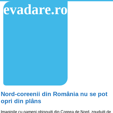
evadare.ro
Nord-coreenii din România nu se pot
opri din plâns
Imaginile cu oameni obișnuiți din Coreea de Nord, zguduiți de