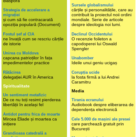
diaspora
Sursele globalismului
cărțile și personalitățile, care au
Strategia de accelerare a
contribuit la proiectul noii ordini
migrației
și cum să fie contracarată
mondiale. Serie de articole
opoziția populară (Document)
despre ideologia noi lumi.
Fostul șef al CIA
Declinul Occidentului
ne învață cum se rescriu cărțile
O recenzie foileton a
de istorie
capodoperei lui Oswald
Spengler
Unirea cu Moldova
capcana patrioților în fața
Unabomber
impedimentelor practice
Ideile unui geniu ucigaș
Rătăcirea
Corupția ucide
delegației AUR în America
la fosta firmă a lui Andrei
Caramitru
Spiritualitate
Media
Un sentiment metafizic
De ce nu toți resimt pierderea
Tirania ecranului
libertății în același fel
Audiobook despre eliberarea de
dependența electronică
Antidot pentru frica de moarte
Mircea Eliade și moartea ca
Cele 5.000 de mașini ale presei
inițiere
care parchează gratuit prin
București
Grandioasa catedrală a