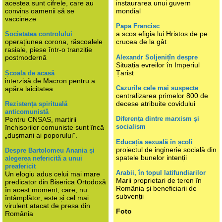
acestea sunt cifrele, care au
instaurarea unui guvern
convins oamenii să se
mondial
vaccineze
Papa Francisc
a scos efigia lui Hristos de pe
Societatea controlului
operațiunea corona, răscoalele
crucea de la gât
rasiale, piese într-o tranziție
Alexandr Soljenițîn despre
postmodernă
Situația evreilor în Imperiul
Țarist
Școala de acasă
interzisă de Macron pentru a
Cazurile cele mai suspecte
apăra laicitatea
centralizarea primelor 800 de
decese atribuite covidului
Rezistența spirituală
anticomunistă
Diferența dintre marxism și
Pentru CNSAS, martirii
socialism
închisorilor comuniste sunt încă
„dușmani ai poporului”.
Educația sexuală în școli
proiectul de inginerie socială din
Despre Bartolomeu Anania și
spatele bunelor intenții
alegerea nefericită a unui
preafericit
Arabii, în topul latifundiarilor
Un elogiu adus celui mai mare
Marii proprietari de teren în
predicator din Biserica Ortodoxă
România și beneficiarii de
în acest moment, care, nu
subvenții
întâmplător, este și cel mai
virulent atacat de presa din
Foto
România