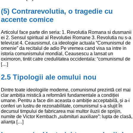
(5) Contrarevolutia, o tragedie cu
accente comice
Articolul face parte din seria: 1. Revolutia Romana si dusmanii
ei 2. Sensul spiritual al Revolutiei Romane 3. Revolutia nu s-a
televizat 4. Ceausismul, ca ideologie actuala “Comunismul de
omenie” da recitalul de adio Pe vremea cand visa sa intre in
istoria comunismului mondial, Ceausescu a lansat un
oximoron, tintit catre credulitatea occidentala: “comunismul de
[…]
2.5 Tipologii ale omului nou
Dintre toate ideologiile moderne, comunismul prezintă cel mai
clar ambiția mistică a reformării fundamentale a condiției
umane. Pentru a face din aceasta o ambiție acceptabilă, și a-i
conferi un lustru de rezonabilitate, comunismul s-a slujit în
decursul timpului de fabricarea mai multor iluzii de sprijin,
numite de Victor Kernbach „submituri auxiliare”: lupta de clasă,
alianța […]