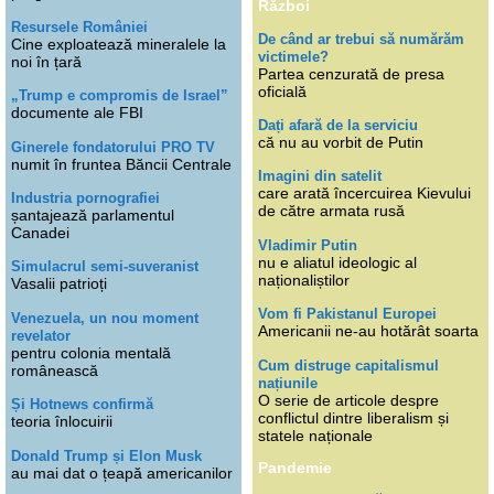
Război
Resursele României
De când ar trebui să numărăm
Cine exploatează mineralele la
victimele?
noi în țară
Partea cenzurată de presa
oficială
„Trump e compromis de Israel”
documente ale FBI
Dați afară de la serviciu
că nu au vorbit de Putin
Ginerele fondatorului PRO TV
numit în fruntea Băncii Centrale
Imagini din satelit
care arată încercuirea Kievului
Industria pornografiei
de către armata rusă
șantajează parlamentul
Canadei
Vladimir Putin
nu e aliatul ideologic al
Simulacrul semi-suveranist
naționaliștilor
Vasalii patrioți
Vom fi Pakistanul Europei
Venezuela, un nou moment
Americanii ne-au hotărât soarta
revelator
pentru colonia mentală
Cum distruge capitalismul
românească
națiunile
O serie de articole despre
Și Hotnews confirmă
conflictul dintre liberalism și
teoria înlocuirii
statele naționale
Donald Trump și Elon Musk
Pandemie
au mai dat o țeapă americanilor