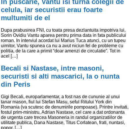
In puscarie, Vantu isi turna colegii de
celula, iar securistii erau foarte
multumiti de el
Dupa prabusirea FNI, cu toata presa dezlantuita impotriva lui,
Sorin Ovidiu Vantu aparea pentru prima data in fata publicului
roman. In interviul acordat lui Marius Tuca atunci, cu un tupeu
uimitor, Vantu spunea ca nu a avut niciun fel de probleme cu
politia, de la care a primit “doar amenzi de circulatie”. Tot in
acel […]
Becali si Nastase, intre masoni,
securisti si alti mascarici, la o nunta
din Peris
Gigi Becali, europarlamentar, a fost nas de cununie al unui
tanar mason, fiul lui Stefan Masu, seful Ritului York din
Romania (va scutesc de denumirile pompoase). Printre invitati,
fostul prim-ministru, Adrian Nastase, cel care a dat ordonanta
de urgenta care trecea Masoneria in randul organizatiilor de
utilitate publica, Dana Nastase, Titus Corlatean, frati, nuntasi,
popor. […]