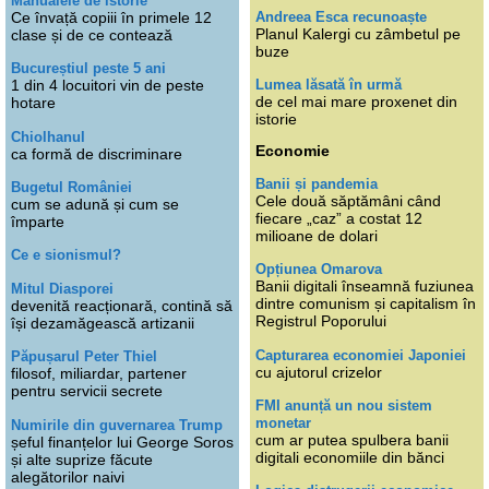
Manualele de istorie
Andreea Esca recunoaște
Ce învață copiii în primele 12
Planul Kalergi cu zâmbetul pe
clase și de ce contează
buze
Bucureștiul peste 5 ani
Lumea lăsată în urmă
1 din 4 locuitori vin de peste
de cel mai mare proxenet din
hotare
istorie
Chiolhanul
Economie
ca formă de discriminare
Banii și pandemia
Bugetul României
Cele două săptămâni când
cum se adună și cum se
fiecare „caz” a costat 12
împarte
milioane de dolari
Ce e sionismul?
Opțiunea Omarova
Banii digitali înseamnă fuziunea
Mitul Diasporei
dintre comunism și capitalism în
devenită reacționară, contină să
Registrul Poporului
își dezamăgească artizanii
Capturarea economiei Japoniei
Păpușarul Peter Thiel
cu ajutorul crizelor
filosof, miliardar, partener
pentru servicii secrete
FMI anunță un nou sistem
monetar
Numirile din guvernarea Trump
cum ar putea spulbera banii
șeful finanțelor lui George Soros
digitali economiile din bănci
și alte suprize făcute
alegătorilor naivi