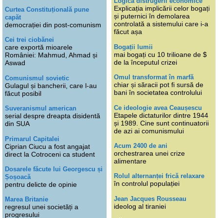
Logica distrugerii economice
Explicația implicării celor bogați
Curtea Constituțională pune
și puternici în demolarea
capăt
controlată a sistemului care i-a
democrației din post-comunism
făcut așa
Cei trei ciobănei
Bogații lumii
care exportă mioarele
mai bogați cu 10 trilioane de $
României: Mahmud, Ahmad și
de la începutul crizei
Aswad
Omul transformat în marfă
Comunismul sovietic
chiar și săracii pot fi sursă de
Gulagul și bancherii, care l-au
bani în societatea controlului
făcut posibil
Ce ideologie avea Ceaușescu
Suveranismul american
Etapele dictaturilor dintre 1944
serial despre dreapta disidentă
și 1989. Cine sunt continuatorii
din SUA
de azi ai comunismului
Primarul Capitalei
Acum 2400 de ani
Ciprian Ciucu a fost angajat
orchestrarea unei crize
direct la Cotroceni ca student
alimentare
Dosarele făcute lui Georgescu și
Rolul alternanței frică relaxare
Șoșoacă
în controlul populației
pentru delicte de opinie
Jean Jacques Rousseau
Marea Britanie
ideolog al tiraniei
regresul unei societăți a
progresului