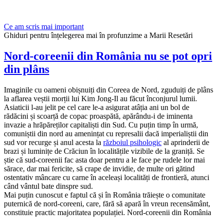
Ce am scris mai important
Ghiduri pentru înțelegerea mai în profunzime a Marii Resetări
Nord-coreenii din România nu se pot opri
din plâns
Imaginile cu oameni obișnuiți din Coreea de Nord, zguduiți de plâns
la aflarea veștii morții lui Kim Jong-Il au făcut înconjurul lumii.
Asiaticii l-au jelit pe cel care le-a asigurat atâția ani un bol de
rădăcini și scoarță de copac proaspătă, apărându-i de iminenta
invazie a hrăpăreților capitaliști din Sud. Cu puțin timp în urmă,
comuniștii din nord au amenințat cu represalii dacă imperialiștii din
sud vor recurge și anul acesta la
războiul psihologic
al aprinderii de
brazi și luminițe de Crăciun în localitățile vizibile de la graniță. Se
știe că sud-coreenii fac asta doar pentru a le face pe rudele lor mai
sărace, dar mai fericite, să crape de invidie, de multe ori gătind
ostentativ mâncare cu carne în aceleași localități de frontieră, atunci
când vântul bate dinspre sud.
Mai puțin cunoscut e faptul că și în România trăiește o comunitate
puternică de nord-coreeni, care, fără să apară în vreun recensământ,
constituie practic majoritatea populației. Nord-coreenii din România