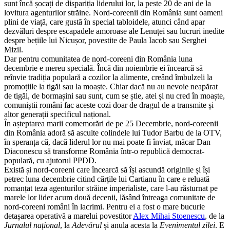
sunt încă șocați de dispariția liderului lor, la peste 20 de ani de la
lovitura agenturilor străine. Nord-coreenii din România sunt oameni
plini de viață, care gustă în special tabloidele, atunci când apar
dezvăluri despre escapadele amoroase ale Lenuței sau lucruri inedite
despre bețiile lui Nicușor, povestite de Paula Iacob sau Serghei
Mizil.
Dar pentru comunitatea de nord-coreeni din România luna
decembrie e mereu specială. Încă din noiembrie ei încearcă să
reînvie tradiția populară a cozilor la alimente, creând îmbulzeli la
promoțiile la tigăi sau la moaște. Chiar dacă nu au nevoie neapărat
de tigăi, de bormașini sau sunt, cum se știe, atei și nu cred în moaște,
comuniștii români fac aceste cozi doar de dragul de a transmite și
altor generații specificul național.
În așteptarea marii comemorări de pe 25 Decembrie, nord-coreenii
din România adoră să asculte colindele lui Tudor Barbu de la OTV,
în speranța că, dacă liderul lor nu mai poate fi înviat, măcar Dan
Diaconescu să transforme România într-o republică democrat-
populară, cu ajutorul PPDD.
Există și nord-coreeni care încearcă să își ascundă originile și își
petrec luna decembrie citind cărțile lui Cartianu în care e reluată
romanțat teza agenturilor străine imperialiste, care l-au răsturnat pe
marele lor lider acum două decenii, lăsând întreaga comunitate de
nord-coreeni români în lacrimi. Pentru ei a fost o mare bucurie
detașarea operativă a marelui povestitor
Alex Mihai Stoenescu
, de la
Jurnalul național
, la
Adevărul
și anula acesta la
Evenimentul zilei
. E