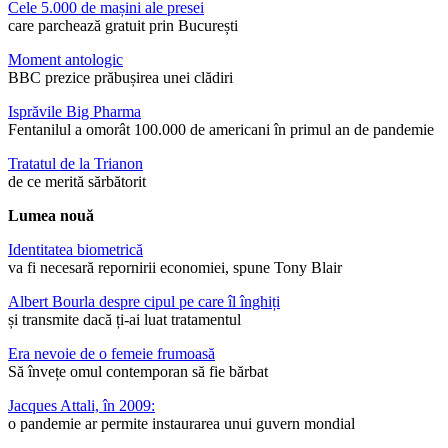
Cele 5.000 de mașini ale presei
care parchează gratuit prin București
Moment antologic
BBC prezice prăbușirea unei clădiri
Isprăvile Big Pharma
Fentanilul a omorât 100.000 de americani în primul an de pandemie
Tratatul de la Trianon
de ce merită sărbătorit
Lumea nouă
Identitatea biometrică
va fi necesară repornirii economiei, spune Tony Blair
Albert Bourla despre cipul pe care îl înghiți
și transmite dacă ți-ai luat tratamentul
Era nevoie de o femeie frumoasă
Să învețe omul contemporan să fie bărbat
Jacques Attali, în 2009:
o pandemie ar permite instaurarea unui guvern mondial