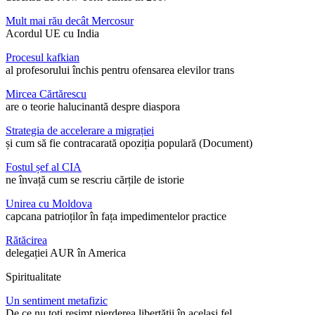
Mult mai rău decât Mercosur
Acordul UE cu India
Procesul kafkian
al profesorului închis pentru ofensarea elevilor trans
Mircea Cărtărescu
are o teorie halucinantă despre diaspora
Strategia de accelerare a migrației
și cum să fie contracarată opoziția populară (Document)
Fostul șef al CIA
ne învață cum se rescriu cărțile de istorie
Unirea cu Moldova
capcana patrioților în fața impedimentelor practice
Rătăcirea
delegației AUR în America
Spiritualitate
Un sentiment metafizic
De ce nu toți resimt pierderea libertății în același fel