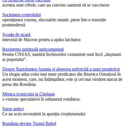
acestea sunt cifrele, care au convins oamenii să se vaccineze
Societatea controlului
operațiunea corona, răscoalele rasiale, piese într-o tranziție
postmodernă
Școala de acasă
interzisă de Macron pentru a apăra laicitatea
Rezistența spirituală anticomunistă
Pentru CNSAS, martirii închisorilor comuniste sunt încă „dușmani
ai poporului”.
Despre Bartolomeu Anania și alegerea nefericită a unui preafericit
Un elogiu adus celui mai mare predicator din Biserica Ortodoxă în
acest moment, care, nu întâmplător, este și cel mai virulent atacat de
presa din România
Mistica iconicului la Ghelasie
o viziune speculativă în isihasmul românesc
Surse antice
Ce au scris necreștinii la apariția creștinismului
România devine Turnul Babel