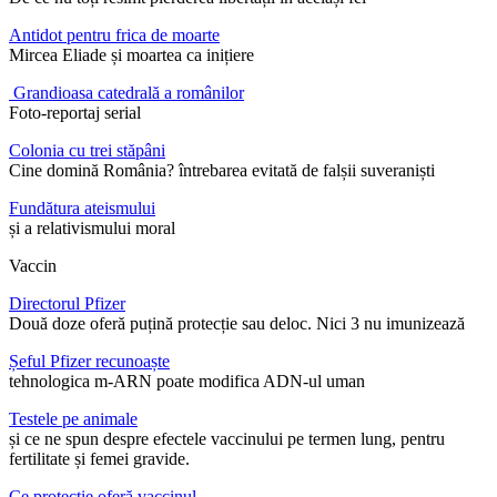
Antidot pentru frica de moarte
Mircea Eliade și moartea ca inițiere
Grandioasa catedrală a românilor
Foto-reportaj serial
Colonia cu trei stăpâni
Cine domină România? întrebarea evitată de falșii suveraniști
Fundătura ateismului
și a relativismului moral
Vaccin
Directorul Pfizer
Două doze oferă puțină protecție sau deloc. Nici 3 nu imunizează
Șeful Pfizer recunoaște
tehnologica m-ARN poate modifica ADN-ul uman
Testele pe animale
și ce ne spun despre efectele vaccinului pe termen lung, pentru
fertilitate și femei gravide.
Ce protecție oferă vaccinul