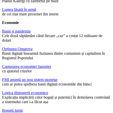
Planul Kalergi cu zâmbetul pe buze
Lumea lăsată în urmă
de cel mai mare proxenet din istorie
Economie
Banii și pandemia
Cele două săptămâni când fiecare „caz” a costat 12 milioane de
dolari
Opțiunea Omarova
Banii digitali înseamnă fuziunea dintre comunism și capitalism în
Registrul Poporului
Capturarea economiei Japoniei
cu ajutorul crizelor
FMI anunță un nou sistem monetar
cum ar putea spulbera banii digitali economiile din bănci
Logica distrugerii economice
Explicația implicării celor bogați și puternici în demolarea controlată
a sistemului care i-a făcut așa
Bogații lumii