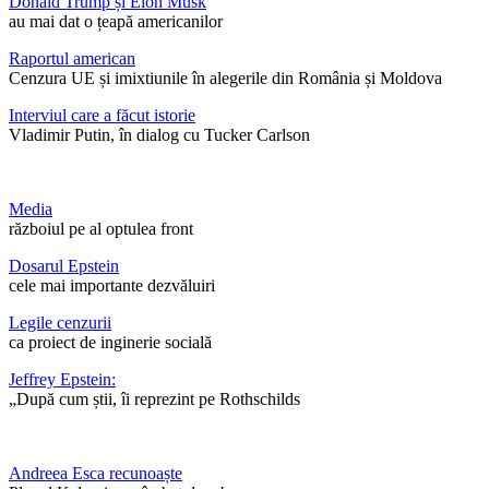
Donald Trump și Elon Musk
au mai dat o țeapă americanilor
Raportul american
Cenzura UE și imixtiunile în alegerile din România și Moldova
Interviul care a făcut istorie
Vladimir Putin, în dialog cu Tucker Carlson
Media
războiul pe al optulea front
Dosarul Epstein
cele mai importante dezvăluiri
Legile cenzurii
ca proiect de inginerie socială
Jeffrey Epstein:
„După cum știi, îi reprezint pe Rothschilds
Andreea Esca recunoaște