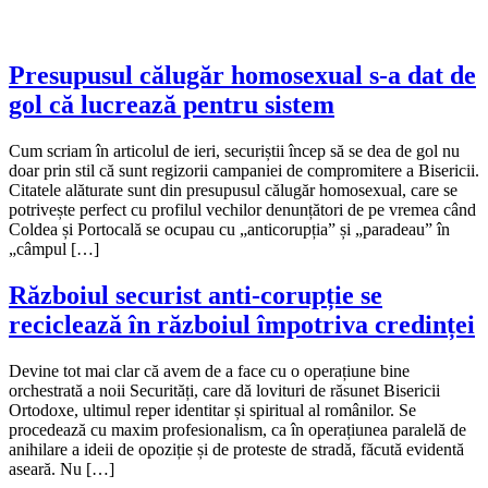
Presupusul călugăr homosexual s-a dat de
gol că lucrează pentru sistem
Cum scriam în articolul de ieri, securiștii încep să se dea de gol nu
doar prin stil că sunt regizorii campaniei de compromitere a Bisericii.
Citatele alăturate sunt din presupusul călugăr homosexual, care se
potrivește perfect cu profilul vechilor denunțători de pe vremea când
Coldea și Portocală se ocupau cu „anticorupția” și „paradeau” în
„câmpul […]
Războiul securist anti-corupție se
reciclează în războiul împotriva credinței
Devine tot mai clar că avem de a face cu o operațiune bine
orchestrată a noii Securități, care dă lovituri de răsunet Bisericii
Ortodoxe, ultimul reper identitar și spiritual al românilor. Se
procedează cu maxim profesionalism, ca în operațiunea paralelă de
anihilare a ideii de opoziție și de proteste de stradă, făcută evidentă
aseară. Nu […]