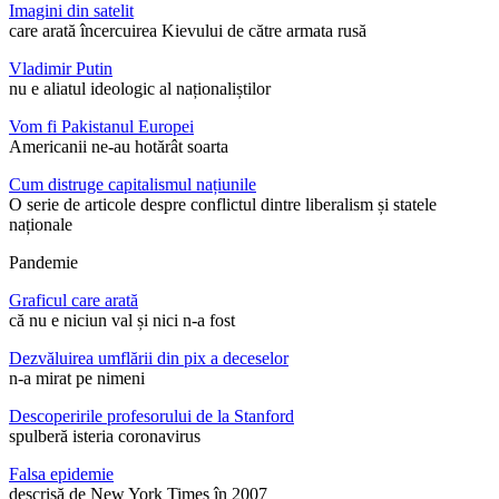
Imagini din satelit
care arată încercuirea Kievului de către armata rusă
Vladimir Putin
nu e aliatul ideologic al naționaliștilor
Vom fi Pakistanul Europei
Americanii ne-au hotărât soarta
Cum distruge capitalismul națiunile
O serie de articole despre conflictul dintre liberalism și statele
naționale
Pandemie
Graficul care arată
că nu e niciun val și nici n-a fost
Dezvăluirea umflării din pix a deceselor
n-a mirat pe nimeni
Descoperirile profesorului de la Stanford
spulberă isteria coronavirus
Falsa epidemie
descrisă de New York Times în 2007