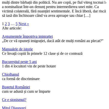
mulți dintre bărbații din politică. Nu are copii, pe fiul vitreg tocmai l-
a nominalizat într-un denunț pentru intermedierea unei mite. Ca
victimă colaterală, fără nuanțări sentimentale. E încă liberă, dar riscă
să iasă din închisoare când va avea aproape sau chiar […]
1
2
3
…
5
Next »
Alte articole:
Argumentele împotriva imigrației
„De ce vă opuneți imigrației, dacă atât de mulți români au plecat?”
Manualele de istorie
Ce învață copiii în primele 12 clase și de ce contează
Bucureștiul peste 5 ani
1 din 4 locuitori vin de peste hotare
Chiolhanul
ca formă de discriminare
Bugetul României
cum se adună și cum se împarte
Ce e sionismul?
Mitul Diasporei