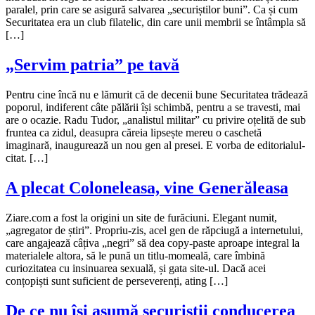
paralel, prin care se asigură salvarea „securiștilor buni”. Ca și cum
Securitatea era un club filatelic, din care unii membrii se întâmpla să
[…]
„Servim patria” pe tavă
Pentru cine încă nu e lămurit că de decenii bune Securitatea trădează
poporul, indiferent câte pălării își schimbă, pentru a se travesti, mai
are o ocazie. Radu Tudor, „analistul militar” cu privire oțelită de sub
fruntea ca zidul, deasupra căreia lipsește mereu o caschetă
imaginară, inaugurează un nou gen al presei. E vorba de editorialul-
citat. […]
A plecat Coloneleasa, vine Generăleasa
Ziare.com a fost la origini un site de furăciuni. Elegant numit,
„agregator de știri”. Propriu-zis, acel gen de răpciugă a internetului,
care angajează câțiva „negri” să dea copy-paste aproape integral la
materialele altora, să le pună un titlu-momeală, care îmbină
curiozitatea cu insinuarea sexuală, și gata site-ul. Dacă acei
conțopiști sunt suficient de perseverenți, ating […]
De ce nu își asumă securiștii conducerea