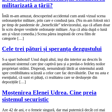
militarizată a țării?
Întâi m-am amuzat, descoperind accidental cum arată vizual scena
ordonanțelor militare, prin care e condusă țara. (Nu m-am folosit nici
pe timp de pandemie de „beneficiile” televizorului, așa că aflam doar
în scris despre vestitele ordonanțe militare. Așa că abia după o lună
am și văzut comedia.) Scena părea inspirată de ceva film de
categorie […]
Cele trei pături și speranța dezgustului
S-a spart buboiul! Unul după altul, inși din interior au descris în
amănunt sistemul care ține captivă țara și a predat-o fedeleș noilor
proprietari străini. Disperați, nenumărații lătrăi ai sistemului arată
spre credibilitatea scăzută a celor care fac dezvăluirile. Dar nu asta e
esențialul, că sunt ei pătați, ci realitatea care se deslușește din
depozițiile […]
Moștenirea Elenei Udrea. Cine preia
sistemul securistic
Are 42 de ani, e o femeie singură, dar mai puternică decât cei mai