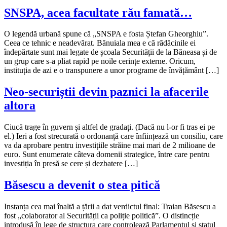
SNSPA, acea facultate rău famată…
O legendă urbană spune că „SNSPA e fosta Ștefan Gheorghiu”.
Ceea ce tehnic e neadevărat. Bănuiala mea e că rădăcinile ei
îndepărtate sunt mai legate de școala Securității de la Băneasa și de
un grup care s-a pliat rapid pe noile cerințe externe. Oricum,
instituția de azi e o transpunere a unor programe de învățământ […]
Neo-securiștii devin paznici la afacerile
altora
Ciucă trage în guvern și altfel de gradați. (Dacă nu l-or fi tras ei pe
el.) Ieri a fost strecurată o ordonanță care înființează un consiliu, care
va da aprobare pentru investițiile străine mai mari de 2 milioane de
euro. Sunt enumerate câteva domenii strategice, între care pentru
investiția în presă se cere și dezbatere […]
Băsescu a devenit o stea pitică
Instanța cea mai înaltă a țării a dat verdictul final: Traian Băsescu a
fost „colaborator al Securității ca poliție politică”. O distincție
introdusă în lege de structura care controlează Parlamentul și statul