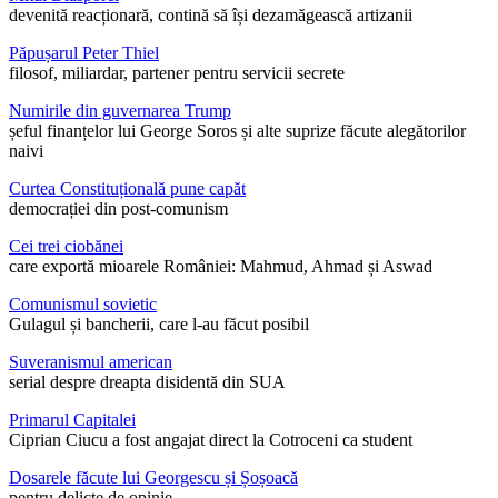
devenită reacționară, contină să își dezamăgească artizanii
Păpușarul Peter Thiel
filosof, miliardar, partener pentru servicii secrete
Numirile din guvernarea Trump
șeful finanțelor lui George Soros și alte suprize făcute alegătorilor
naivi
Curtea Constituțională pune capăt
democrației din post-comunism
Cei trei ciobănei
care exportă mioarele României: Mahmud, Ahmad și Aswad
Comunismul sovietic
Gulagul și bancherii, care l-au făcut posibil
Suveranismul american
serial despre dreapta disidentă din SUA
Primarul Capitalei
Ciprian Ciucu a fost angajat direct la Cotroceni ca student
Dosarele făcute lui Georgescu și Șoșoacă
pentru delicte de opinie