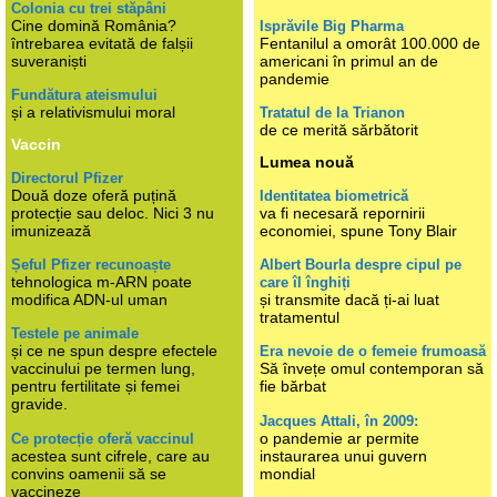
Colonia cu trei stăpâni
Cine domină România?
Isprăvile Big Pharma
întrebarea evitată de falșii
Fentanilul a omorât 100.000 de
suveraniști
americani în primul an de
pandemie
Fundătura ateismului
și a relativismului moral
Tratatul de la Trianon
de ce merită sărbătorit
Vaccin
Lumea nouă
Directorul Pfizer
Două doze oferă puțină
Identitatea biometrică
protecție sau deloc. Nici 3 nu
va fi necesară repornirii
imunizează
economiei, spune Tony Blair
Șeful Pfizer recunoaște
Albert Bourla despre cipul pe
tehnologica m-ARN poate
care îl înghiți
modifica ADN-ul uman
și transmite dacă ți-ai luat
tratamentul
Testele pe animale
și ce ne spun despre efectele
Era nevoie de o femeie frumoasă
vaccinului pe termen lung,
Să învețe omul contemporan să
pentru fertilitate și femei
fie bărbat
gravide.
Jacques Attali, în 2009:
o pandemie ar permite
Ce protecție oferă vaccinul
acestea sunt cifrele, care au
instaurarea unui guvern
convins oamenii să se
mondial
vaccineze