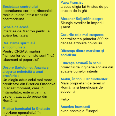
Papa Francisc
a scos efigia lui Hristos de pe
Societatea controlului
operațiunea corona, răscoalele
crucea de la gât
rasiale, piese într-o tranziție
Alexandr Soljenițîn despre
postmodernă
Situația evreilor în Imperiul
Țarist
Școala de acasă
interzisă de Macron pentru a
Cazurile cele mai suspecte
apăra laicitatea
centralizarea primelor 800 de
decese atribuite covidului
Rezistența spirituală
anticomunistă
Diferența dintre marxism și
Pentru CNSAS, martirii
socialism
închisorilor comuniste sunt încă
„dușmani ai poporului”.
Educația sexuală în școli
proiectul de inginerie socială din
Despre Bartolomeu Anania și
spatele bunelor intenții
alegerea nefericită a unui
preafericit
Arabii, în topul latifundiarilor
Un elogiu adus celui mai mare
Marii proprietari de teren în
predicator din Biserica Ortodoxă
România și beneficiarii de
în acest moment, care, nu
subvenții
întâmplător, este și cel mai
virulent atacat de presa din
Foto
România
America frumoasă
Mistica iconicului la Ghelasie
avea nostalgia Europei
o viziune speculativă în