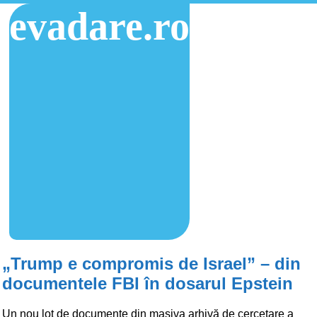
evadare.ro
„Trump e compromis de Israel” – din
documentele FBI în dosarul Epstein
Un nou lot de documente din masiva arhivă de cercetare a