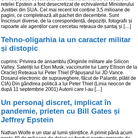
rețelei Epstein a fost desecretizat de echivalentul Ministerului
Justiției din SUA. Cel mai recent lot conține 3,5 milioane de
pagini, ce completează alt pachet din decembrie. Sunt
înscrisuri diverse, de la corespondență, depoziții, fotografii și
rapoarte ale agenților care cercetau rețeaua de șantaj și […]
Tehno-oligarhia ia un caracter militar
și distopic
cuprins: Privirea de ansamblu (Originile militare ale Silicon
Valley. Sateliții lui Elon Musk, vaccinurile lui Larry Ellison de la
Oracle) Rețeaua lui Peter Thiel (Păpușarul lui JD Vance.
Dosarul electronic de supraveghere, făcut de Palantir, plătit de
CIA) Din gândirea politică a lui Peter Thiel (Linia neocon de
după 11 septembrie 2001) Autorii care l-au […]
Un personaj discret, implicat în
pandemie, prieten cu Bill Gates și
Jeffrey Epstein
Nathan Wolfe e un star al lumii științifice. A primit până acum