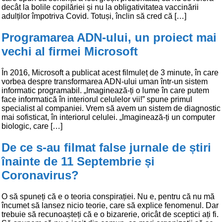
decât la bolile copilăriei și nu la obligativitatea vaccinării
adulților împotriva Covid. Totuși, înclin să cred că […]
Programarea ADN-ului, un proiect mai
vechi al firmei Microsoft
În 2016, Microsoft a publicat acest filmuleț de 3 minute, în care
vorbea despre transformarea ADN-ului uman într-un sistem
informatic programabil. „Imaginează-ți o lume în care putem
face informatică în interiorul celulelor vii!” spune primul
specialist al companiei. Vrem să avem un sistem de diagnostic
mai sofisticat, în interiorul celulei. „Imaginează-ți un computer
biologic, care […]
De ce s-au filmat false jurnale de știri
înainte de 11 Septembrie și
Coronavirus?
O să spuneți că e o teoria conspirației. Nu e, pentru că nu mă
încumet să lansez nicio teorie, care să explice fenomenul. Dar
trebuie să recunoașteți că e o bizarerie, oricât de sceptici ați fi.