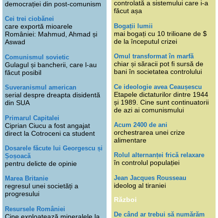
controlată a sistemului care i-a
democrației din post-comunism
făcut așa
Cei trei ciobănei
Bogații lumii
care exportă mioarele
mai bogați cu 10 trilioane de $
României: Mahmud, Ahmad și
de la începutul crizei
Aswad
Omul transformat în marfă
Comunismul sovietic
chiar și săracii pot fi sursă de
Gulagul și bancherii, care l-au
bani în societatea controlului
făcut posibil
Ce ideologie avea Ceaușescu
Suveranismul american
Etapele dictaturilor dintre 1944
serial despre dreapta disidentă
și 1989. Cine sunt continuatorii
din SUA
de azi ai comunismului
Primarul Capitalei
Acum 2400 de ani
Ciprian Ciucu a fost angajat
orchestrarea unei crize
direct la Cotroceni ca student
alimentare
Dosarele făcute lui Georgescu și
Rolul alternanței frică relaxare
Șoșoacă
în controlul populației
pentru delicte de opinie
Jean Jacques Rousseau
Marea Britanie
ideolog al tiraniei
regresul unei societăți a
progresului
Război
Resursele României
De când ar trebui să numărăm
Cine exploatează mineralele la