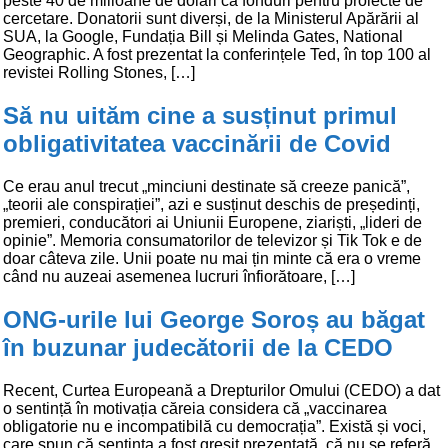
peste 40 de milioane de dolari ca fonduri pentru proiecte de
cercetare. Donatorii sunt diverși, de la Ministerul Apărării al
SUA, la Google, Fundația Bill și Melinda Gates, National
Geographic. A fost prezentat la conferințele Ted, în top 100 al
revistei Rolling Stones, […]
Să nu uităm cine a susținut primul
obligativitatea vaccinării de Covid
Ce erau anul trecut „minciuni destinate să creeze panică”,
„teorii ale conspirației”, azi e susținut deschis de președinți,
premieri, conducători ai Uniunii Europene, ziariști, „lideri de
opinie”. Memoria consumatorilor de televizor și Tik Tok e de
doar câteva zile. Unii poate nu mai țin minte că era o vreme
când nu auzeai asemenea lucruri înfiorătoare, […]
ONG-urile lui George Soroș au băgat
în buzunar judecătorii de la CEDO
Recent, Curtea Europeană a Drepturilor Omului (CEDO) a dat
o sentință în motivația căreia considera că „vaccinarea
obligatorie nu e incompatibilă cu democrația”. Există și voci,
care spun că sentința a fost greșit prezentată, că nu se referă