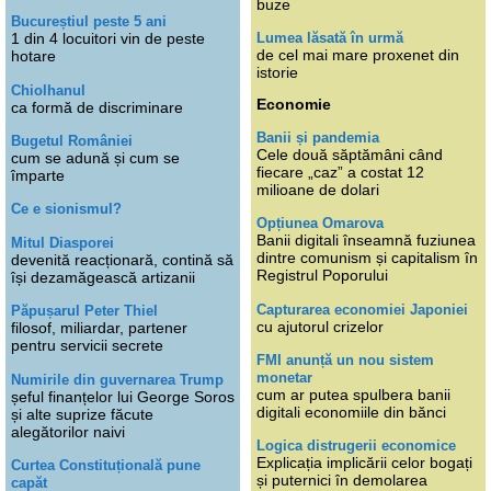
buze
Bucureștiul peste 5 ani
Lumea lăsată în urmă
1 din 4 locuitori vin de peste
de cel mai mare proxenet din
hotare
istorie
Chiolhanul
Economie
ca formă de discriminare
Banii și pandemia
Bugetul României
Cele două săptămâni când
cum se adună și cum se
fiecare „caz” a costat 12
împarte
milioane de dolari
Ce e sionismul?
Opțiunea Omarova
Banii digitali înseamnă fuziunea
Mitul Diasporei
dintre comunism și capitalism în
devenită reacționară, contină să
Registrul Poporului
își dezamăgească artizanii
Capturarea economiei Japoniei
Păpușarul Peter Thiel
cu ajutorul crizelor
filosof, miliardar, partener
pentru servicii secrete
FMI anunță un nou sistem
monetar
Numirile din guvernarea Trump
cum ar putea spulbera banii
șeful finanțelor lui George Soros
digitali economiile din bănci
și alte suprize făcute
alegătorilor naivi
Logica distrugerii economice
Explicația implicării celor bogați
Curtea Constituțională pune
și puternici în demolarea
capăt