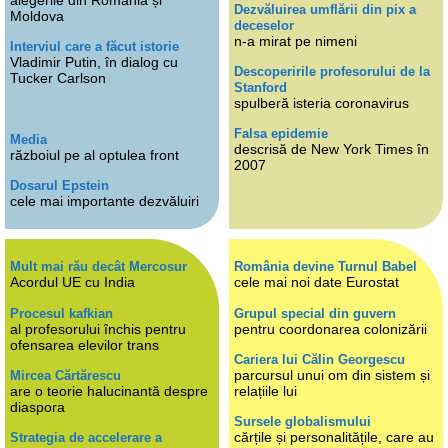
Dezvăluirea umflării din pix a
Moldova
deceselor
n-a mirat pe nimeni
Interviul care a făcut istorie
Vladimir Putin, în dialog cu
Descoperirile profesorului de la
Tucker Carlson
Stanford
spulberă isteria coronavirus
Falsa epidemie
Media
descrisă de New York Times în
războiul pe al optulea front
2007
Dosarul Epstein
cele mai importante dezvăluiri
Mult mai rău decât Mercosur
România devine Turnul Babel
Acordul UE cu India
cele mai noi date Eurostat
Procesul kafkian
Grupul special din guvern
al profesorului închis pentru
pentru coordonarea colonizării
ofensarea elevilor trans
Cariera lui Călin Georgescu
parcursul unui om din sistem și
Mircea Cărtărescu
are o teorie halucinantă despre
relațiile lui
diaspora
Sursele globalismului
cărțile și personalitățile, care au
Strategia de accelerare a