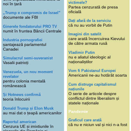
victimele?
noi în țară
Partea cenzurată de presa
oficială
„Trump e compromis de Israel”
documente ale FBI
Dați afară de la serviciu
că nu au vorbit de Putin
Ginerele fondatorului PRO TV
numit în fruntea Băncii Centrale
Imagini din satelit
care arată încercuirea Kievului
Industria pornografiei
de către armata rusă
șantajează parlamentul
Canadei
Vladimir Putin
nu e aliatul ideologic al
Simulacrul semi-suveranist
naționaliștilor
Vasalii patrioți
Vom fi Pakistanul Europei
Venezuela, un nou moment
Americanii ne-au hotărât soarta
revelator
pentru colonia mentală
Cum distruge capitalismul
românească
națiunile
O serie de articole despre
Și Hotnews confirmă
conflictul dintre liberalism și
teoria înlocuirii
statele naționale
Donald Trump și Elon Musk
Pandemie
au mai dat o țeapă americanilor
Graficul care arată
Raportul american
că nu e niciun val și nici n-a fost
Cenzura UE și imixtiunile în
alegerile din România și