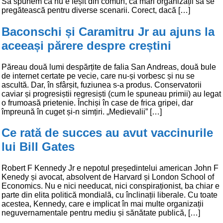
Să spunem că nu e ieșit din comun, ca mari organizații să se
pregătească pentru diverse scenarii. Corect, dacă […]
Baconschi și Caramitru Jr au ajuns la
aceeași părere despre creștini
Păreau două lumi despărțite de falia San Andreas, două bule
de internet certate pe vecie, care nu-și vorbesc și nu se
ascultă. Dar, în sfârșit, fuziunea s-a produs. Conservatorii
caviar și progresiștii regresiști (cum le spuneau primii) au legat
o frumoasă prietenie. Închiși în case de frica gripei, dar
împreună în cuget și-n simțiri. „Medievalii” […]
Ce rată de succes au avut vaccinurile
lui Bill Gates
Robert F Kennedy Jr e nepotul președintelui american John F
Kenedy și avocat, absolvent de Harvard și London School of
Economics. Nu e nici needucat, nici conspiraționist, ba chiar e
parte din elita politică mondială, cu înclinații liberale. Cu toate
acestea, Kennedy, care e implicat în mai multe organizații
neguvernamentale pentru mediu și sănătate publică, […]