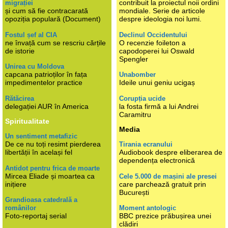
contribuit la proiectul noii ordini
migrației
și cum să fie contracarată
mondiale. Serie de articole
opoziția populară (Document)
despre ideologia noi lumi.
Fostul șef al CIA
Declinul Occidentului
ne învață cum se rescriu cărțile
O recenzie foileton a
de istorie
capodoperei lui Oswald
Spengler
Unirea cu Moldova
capcana patrioților în fața
Unabomber
impedimentelor practice
Ideile unui geniu ucigaș
Rătăcirea
Corupția ucide
delegației AUR în America
la fosta firmă a lui Andrei
Caramitru
Spiritualitate
Media
Un sentiment metafizic
De ce nu toți resimt pierderea
Tirania ecranului
libertății în același fel
Audiobook despre eliberarea de
dependența electronică
Antidot pentru frica de moarte
Mircea Eliade și moartea ca
Cele 5.000 de mașini ale presei
inițiere
care parchează gratuit prin
București
Grandioasa catedrală a
românilor
Moment antologic
Foto-reportaj serial
BBC prezice prăbușirea unei
clădiri