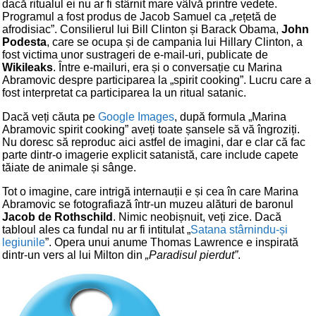
dacă ritualul ei nu ar fi stârnit mare vâlvă printre vedete.
Programul a fost produs de Jacob Samuel ca „rețetă de
afrodisiac”. Consilierul lui Bill Clinton și Barack Obama,
John
Podesta
, care se ocupa și de campania lui Hillary Clinton, a
fost victima unor sustrageri de e-mail-uri, publicate de
Wikileaks
. Între e-mailuri, era și o conversație cu Marina
Abramovic despre participarea la „spirit cooking”. Lucru care a
fost interpretat ca participarea la un ritual satanic.
Dacă veți căuta pe
Google Images
, după formula „Marina
Abramovic spirit cooking” aveți toate șansele să vă îngroziți.
Nu doresc să reproduc aici astfel de imagini, dar e clar că fac
parte dintr-o imagerie explicit satanistă, care include capete
tăiate de animale și sânge.
Tot o imagine, care intrigă internauții e și cea în care Marina
Abramovic se fotografiază într-un muzeu alături de baronul
Jacob de Rothschild
. Nimic neobișnuit, veți zice. Dacă
tabloul ales ca fundal nu ar fi intitulat „
Satana stârnindu-și
legiunile
”. Opera unui anume Thomas Lawrence e inspirată
dintr-un vers al lui Milton din
„Paradisul pierdut”
.