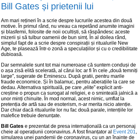
Bill Gates și prietenii lui
Am mari rețineri în a scrie despre lucrurile acestea din două
motive. În primul rând, nu vreau ca repetând anumite imagini
și blasfemii, folosite de noii ocultiști, să răspândesc aceste
mizerii și să tulbur oamenii de bun simț. În al doilea rând,
simplul fapt de a scrie despre conspirații și ritualurile New
Age, te plasează într-o zonă a speculațiilor și cu o credibilitate
dubioasă.
Dar semnalele sunt tot mai numeroase că suntem conduși de
o așa zisă elită scelerată, al cărui loc ar fi în cele „două temniți
large”, sugerate de Eminescu. După gratii, pentru marile
fraude economice. Și în balamuc, pentru aberațiile la care se
dedau. Alternativa spirituală, pe care „elite” explicit anti-
creștine o propun ca surogat al religiei, e o sminteală jalnică a
unor minți chinuite. În mod normal, acest nimic, umflat la
pretenția de artă sau de esoterism, n-ar merita nicio atenție.
Dar chiar dacă ritualurile lor nu fac două parale, intențiile lor
malefice trebuie denunțate.
Bill Gates
e prezentat de presa internațională ca un personaj
cheie al operațiunii coronavirus. A fost finanțator al
Event 201
,
simularea unei pandemii de coronavirus, cu un an înainte de