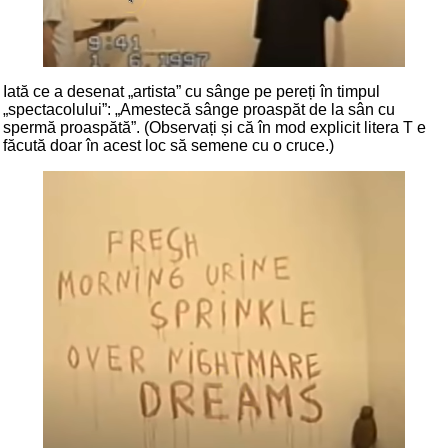
Iată ce a desenat „artista” cu sânge pe pereți în timpul
„spectacolului”: „Amestecă sânge proaspăt de la sân cu
spermă proaspătă”. (Observați și că în mod explicit litera T e
făcută doar în acest loc să semene cu o cruce.)