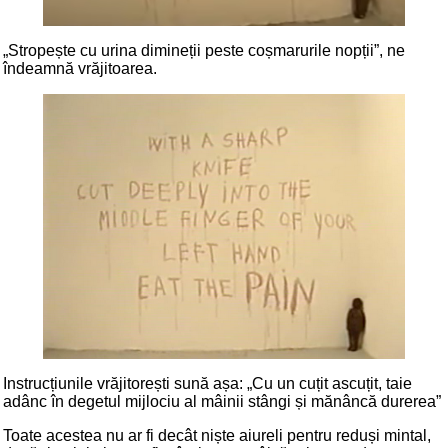
„Stropește cu urina dimineții peste coșmarurile nopții”, ne
îndeamnă vrăjitoarea.
Instrucțiunile vrăjitorești sună așa: „Cu un cuțit ascuțit, taie
adânc în degetul mijlociu al mâinii stângi și mănâncă durerea”
Toate acestea nu ar fi decât niște aiureli pentru reduși mintal,