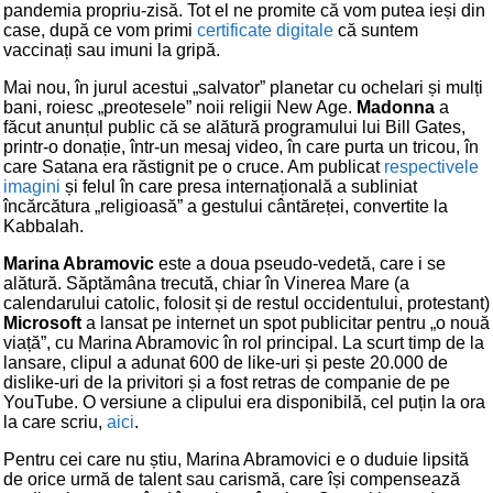
pandemia propriu-zisă. Tot el ne promite că vom putea ieși din
case, după ce vom primi
certificate digitale
că suntem
vaccinați sau imuni la gripă.
Mai nou, în jurul acestui „salvator” planetar cu ochelari și mulți
bani, roiesc „preotesele” noii religii New Age.
Madonna
a
făcut anunțul public că se alătură programului lui Bill Gates,
printr-o donație, într-un mesaj video, în care purta un tricou, în
care Satana era răstignit pe o cruce. Am publicat
respectivele
imagini
și felul în care presa internațională a subliniat
încărcătura „religioasă” a gestului cântăreței, convertite la
Kabbalah.
Marina Abramovic
este a doua pseudo-vedetă, care i se
alătură. Săptămâna trecută, chiar în Vinerea Mare (a
calendarului catolic, folosit și de restul occidentului, protestant)
Microsoft
a lansat pe internet un spot publicitar pentru „o nouă
viață”, cu Marina Abramovic în rol principal. La scurt timp de la
lansare, clipul a adunat 600 de like-uri și peste 20.000 de
dislike-uri de la privitori și a fost retras de companie de pe
YouTube. O versiune a clipului era disponibilă, cel puțin la ora
la care scriu,
aici
.
Pentru cei care nu știu, Marina Abramovici e o duduie lipsită
de orice urmă de talent sau carismă, care își compensează