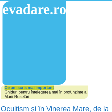
evadare.ro
Ce am scris mai important
Ghiduri pentru înțelegerea mai în profunzime a
Marii Resetări
Ocultism și în Vinerea Mare, de la