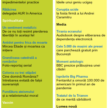
impedimentelor practice
Ideile unui geniu ucigaș
Rătăcirea
Corupția ucide
delegației AUR în America
la fosta firmă a lui Andrei
Caramitru
Spiritualitate
Media
Un sentiment metafizic
De ce nu toți resimt pierderea
Tirania ecranului
libertății în același fel
Audiobook despre eliberarea de
dependența electronică
Antidot pentru frica de moarte
Mircea Eliade și moartea ca
Cele 5.000 de mașini ale presei
inițiere
care parchează gratuit prin
București
Grandioasa catedrală a
românilor
Moment antologic
Foto-reportaj serial
BBC prezice prăbușirea unei
clădiri
Colonia cu trei stăpâni
Cine domină România?
Isprăvile Big Pharma
întrebarea evitată de falșii
Fentanilul a omorât 100.000 de
suveraniști
americani în primul an de
pandemie
Fundătura ateismului
și a relativismului moral
Tratatul de la Trianon
de ce merită sărbătorit
Vaccin
Lumea nouă