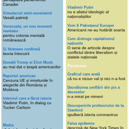
Canadei
Vladimir Putin
nu e aliatul ideologic al
Simulacrul semi-suveranist
naționaliștilor
Vasalii patrioți
Vom fi Pakistanul Europei
Venezuela, un nou moment
Americanii ne-au hotărât soarta
revelator
pentru colonia mentală
Cum distruge capitalismul
românească
națiunile
O serie de articole despre
Și Hotnews confirmă
conflictul dintre liberalism și
teoria înlocuirii
statele naționale
Donald Trump și Elon Musk
Pandemie
au mai dat o țeapă americanilor
Graficul care arată
Raportul american
că nu e niciun val și nici n-a fost
Cenzura UE și imixtiunile în
alegerile din România și
Dezvăluirea umflării din pix a
Moldova
deceselor
n-a mirat pe nimeni
Interviul care a făcut istorie
Vladimir Putin, în dialog cu
Descoperirile profesorului de la
Tucker Carlson
Stanford
spulberă isteria coronavirus
Falsa epidemie
Media
descrisă de New York Times în