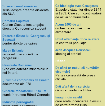
Ce ideologie avea Ceaușescu
Suveranismul american
Etapele dictaturilor dintre 1944
serial despre dreapta disidentă
și 1989. Cine sunt continuatorii
din SUA
de azi ai comunismului
Primarul Capitalei
Acum 2400 de ani
Ciprian Ciucu a fost angajat
orchestrarea unei crize
direct la Cotroceni ca student
alimentare
Dosarele făcute lui Georgescu și
Rolul alternanței frică relaxare
Șoșoacă
în controlul populației
pentru delicte de opinie
Jean Jacques Rousseau
Marea Britanie
ideolog al tiraniei
regresul unei societăți a
progresului
Război
Resursele României
De când ar trebui să numărăm
Cine exploatează mineralele la
victimele?
noi în țară
Partea cenzurată de presa
oficială
„Trump e compromis de Israel”
documente ale FBI
Dați afară de la serviciu
că nu au vorbit de Putin
Ginerele fondatorului PRO TV
numit în fruntea Băncii Centrale
Imagini din satelit
care arată încercuirea Kievului
Industria pornografiei
de către armata rusă
șantajează parlamentul