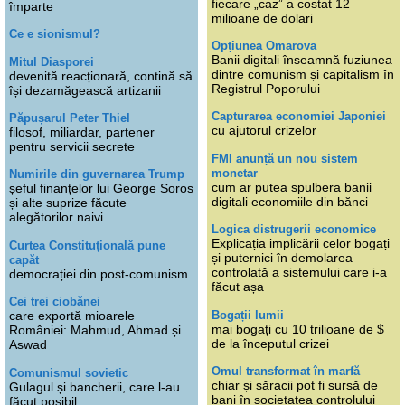
fiecare „caz” a costat 12
împarte
milioane de dolari
Ce e sionismul?
Opțiunea Omarova
Banii digitali înseamnă fuziunea
Mitul Diasporei
dintre comunism și capitalism în
devenită reacționară, contină să
Registrul Poporului
își dezamăgească artizanii
Capturarea economiei Japoniei
Păpușarul Peter Thiel
cu ajutorul crizelor
filosof, miliardar, partener
pentru servicii secrete
FMI anunță un nou sistem
monetar
Numirile din guvernarea Trump
cum ar putea spulbera banii
șeful finanțelor lui George Soros
digitali economiile din bănci
și alte suprize făcute
alegătorilor naivi
Logica distrugerii economice
Explicația implicării celor bogați
Curtea Constituțională pune
și puternici în demolarea
capăt
controlată a sistemului care i-a
democrației din post-comunism
făcut așa
Cei trei ciobănei
Bogații lumii
care exportă mioarele
mai bogați cu 10 trilioane de $
României: Mahmud, Ahmad și
de la începutul crizei
Aswad
Omul transformat în marfă
Comunismul sovietic
chiar și săracii pot fi sursă de
Gulagul și bancherii, care l-au
bani în societatea controlului
făcut posibil