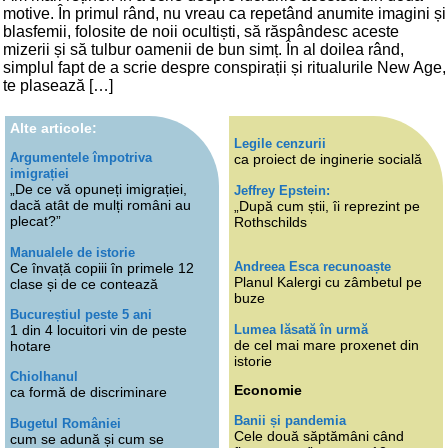
motive. În primul rând, nu vreau ca repetând anumite imagini și
blasfemii, folosite de noii ocultiști, să răspândesc aceste
mizerii și să tulbur oamenii de bun simț. În al doilea rând,
simplul fapt de a scrie despre conspirații și ritualurile New Age,
te plasează […]
Alte articole:
Legile cenzurii
Argumentele împotriva
ca proiect de inginerie socială
imigrației
„De ce vă opuneți imigrației,
Jeffrey Epstein:
dacă atât de mulți români au
„După cum știi, îi reprezint pe
plecat?”
Rothschilds
Manualele de istorie
Andreea Esca recunoaște
Ce învață copiii în primele 12
Planul Kalergi cu zâmbetul pe
clase și de ce contează
buze
Bucureștiul peste 5 ani
Lumea lăsată în urmă
1 din 4 locuitori vin de peste
de cel mai mare proxenet din
hotare
istorie
Chiolhanul
Economie
ca formă de discriminare
Banii și pandemia
Bugetul României
Cele două săptămâni când
cum se adună și cum se