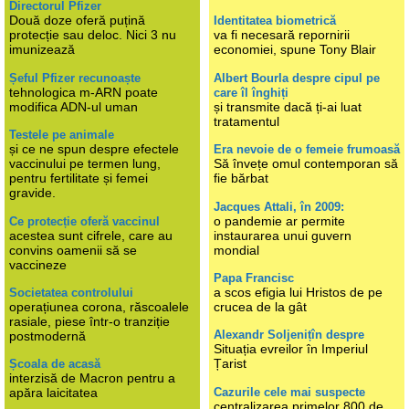
Directorul Pfizer
Două doze oferă puțină
Identitatea biometrică
protecție sau deloc. Nici 3 nu
va fi necesară repornirii
imunizează
economiei, spune Tony Blair
Șeful Pfizer recunoaște
Albert Bourla despre cipul pe
tehnologica m-ARN poate
care îl înghiți
modifica ADN-ul uman
și transmite dacă ți-ai luat
tratamentul
Testele pe animale
și ce ne spun despre efectele
Era nevoie de o femeie frumoasă
vaccinului pe termen lung,
Să învețe omul contemporan să
pentru fertilitate și femei
fie bărbat
gravide.
Jacques Attali, în 2009:
o pandemie ar permite
Ce protecție oferă vaccinul
acestea sunt cifrele, care au
instaurarea unui guvern
convins oamenii să se
mondial
vaccineze
Papa Francisc
a scos efigia lui Hristos de pe
Societatea controlului
operațiunea corona, răscoalele
crucea de la gât
rasiale, piese într-o tranziție
Alexandr Soljenițîn despre
postmodernă
Situația evreilor în Imperiul
Țarist
Școala de acasă
interzisă de Macron pentru a
Cazurile cele mai suspecte
apăra laicitatea
centralizarea primelor 800 de