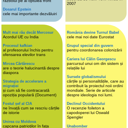
războiul pe al optulea front
2007
Dosarul Epstein
cele mai importante dezvăluiri
Mult mai rău decât Mercosur
România devine Turnul Babel
Acordul UE cu India
cele mai noi date Eurostat
Procesul kafkian
Grupul special din guvern
al profesorului închis pentru
pentru coordonarea colonizării
ofensarea elevilor trans
Cariera lui Călin Georgescu
parcursul unui om din sistem și
Mircea Cărtărescu
are o teorie halucinantă despre
relațiile lui
diaspora
Sursele globalismului
cărțile și personalitățile, care au
Strategia de accelerare a
contribuit la proiectul noii ordini
migrației
și cum să fie contracarată
mondiale. Serie de articole
opoziția populară (Document)
despre ideologia noi lumi.
Fostul șef al CIA
Declinul Occidentului
ne învață cum se rescriu cărțile
O recenzie foileton a
de istorie
capodoperei lui Oswald
Spengler
Unirea cu Moldova
capcana patrioților în fața
Unabomber