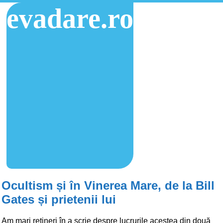
evadare.ro
Ocultism și în Vinerea Mare, de la Bill
Gates și prietenii lui
Am mari rețineri în a scrie despre lucrurile acestea din două