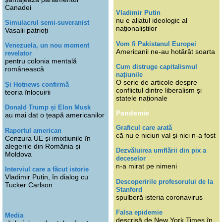
Canadei
Vladimir Putin
nu e aliatul ideologic al
Simulacrul semi-suveranist
naționaliștilor
Vasalii patrioți
Vom fi Pakistanul Europei
Venezuela, un nou moment
Americanii ne-au hotărât soarta
revelator
pentru colonia mentală
Cum distruge capitalismul
românească
națiunile
O serie de articole despre
Și Hotnews confirmă
conflictul dintre liberalism și
teoria înlocuirii
statele naționale
Donald Trump și Elon Musk
Pandemie
au mai dat o țeapă americanilor
Graficul care arată
Raportul american
că nu e niciun val și nici n-a fost
Cenzura UE și imixtiunile în
alegerile din România și
Dezvăluirea umflării din pix a
Moldova
deceselor
n-a mirat pe nimeni
Interviul care a făcut istorie
Vladimir Putin, în dialog cu
Descoperirile profesorului de la
Tucker Carlson
Stanford
spulberă isteria coronavirus
Falsa epidemie
Media
descrisă de New York Times în