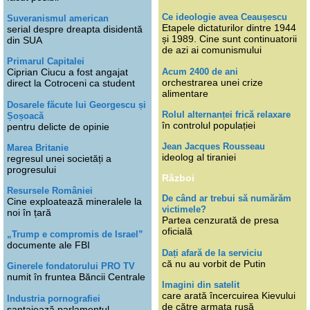
Ce ideologie avea Ceaușescu
Suveranismul american
Etapele dictaturilor dintre 1944
serial despre dreapta disidentă
și 1989. Cine sunt continuatorii
din SUA
de azi ai comunismului
Primarul Capitalei
Acum 2400 de ani
Ciprian Ciucu a fost angajat
orchestrarea unei crize
direct la Cotroceni ca student
alimentare
Dosarele făcute lui Georgescu și
Rolul alternanței frică relaxare
Șoșoacă
în controlul populației
pentru delicte de opinie
Jean Jacques Rousseau
Marea Britanie
ideolog al tiraniei
regresul unei societăți a
progresului
Război
Resursele României
De când ar trebui să numărăm
Cine exploatează mineralele la
victimele?
noi în țară
Partea cenzurată de presa
oficială
„Trump e compromis de Israel”
documente ale FBI
Dați afară de la serviciu
că nu au vorbit de Putin
Ginerele fondatorului PRO TV
numit în fruntea Băncii Centrale
Imagini din satelit
care arată încercuirea Kievului
Industria pornografiei
de către armata rusă
șantajează parlamentul