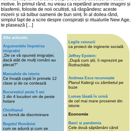
motive. În primul rând, nu vreau ca repetând anumite imagini și
blasfemii, folosite de noii ocultiști, să răspândesc aceste
mizerii și să tulbur oamenii de bun simț. În al doilea rând,
simplul fapt de a scrie despre conspirații și ritualurile New Age,
te plasează […]
Alte articole:
Legile cenzurii
Argumentele împotriva
ca proiect de inginerie socială
imigrației
„De ce vă opuneți imigrației,
Jeffrey Epstein:
dacă atât de mulți români au
„După cum știi, îi reprezint pe
plecat?”
Rothschilds
Manualele de istorie
Andreea Esca recunoaște
Ce învață copiii în primele 12
Planul Kalergi cu zâmbetul pe
clase și de ce contează
buze
Bucureștiul peste 5 ani
Lumea lăsată în urmă
1 din 4 locuitori vin de peste
de cel mai mare proxenet din
hotare
istorie
Chiolhanul
Economie
ca formă de discriminare
Banii și pandemia
Bugetul României
Cele două săptămâni când
cum se adună și cum se