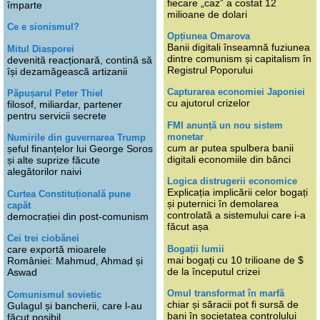
fiecare „caz” a costat 12
împarte
milioane de dolari
Ce e sionismul?
Opțiunea Omarova
Banii digitali înseamnă fuziunea
Mitul Diasporei
dintre comunism și capitalism în
devenită reacționară, contină să
Registrul Poporului
își dezamăgească artizanii
Capturarea economiei Japoniei
Păpușarul Peter Thiel
cu ajutorul crizelor
filosof, miliardar, partener
pentru servicii secrete
FMI anunță un nou sistem
monetar
Numirile din guvernarea Trump
cum ar putea spulbera banii
șeful finanțelor lui George Soros
digitali economiile din bănci
și alte suprize făcute
alegătorilor naivi
Logica distrugerii economice
Explicația implicării celor bogați
Curtea Constituțională pune
și puternici în demolarea
capăt
controlată a sistemului care i-a
democrației din post-comunism
făcut așa
Cei trei ciobănei
Bogații lumii
care exportă mioarele
mai bogați cu 10 trilioane de $
României: Mahmud, Ahmad și
de la începutul crizei
Aswad
Omul transformat în marfă
Comunismul sovietic
chiar și săracii pot fi sursă de
Gulagul și bancherii, care l-au
bani în societatea controlului
făcut posibil