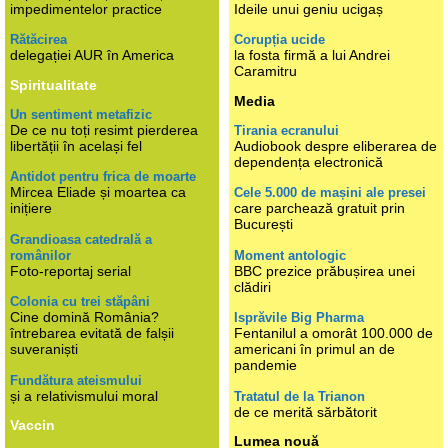
impedimentelor practice
Ideile unui geniu ucigaș
Rătăcirea
Corupția ucide
delegației AUR în America
la fosta firmă a lui Andrei
Caramitru
Spiritualitate
Media
Un sentiment metafizic
De ce nu toți resimt pierderea
Tirania ecranului
libertății în același fel
Audiobook despre eliberarea de
dependența electronică
Antidot pentru frica de moarte
Mircea Eliade și moartea ca
Cele 5.000 de mașini ale presei
inițiere
care parchează gratuit prin
București
Grandioasa catedrală a
românilor
Moment antologic
Foto-reportaj serial
BBC prezice prăbușirea unei
clădiri
Colonia cu trei stăpâni
Cine domină România?
Isprăvile Big Pharma
întrebarea evitată de falșii
Fentanilul a omorât 100.000 de
suveraniști
americani în primul an de
pandemie
Fundătura ateismului
și a relativismului moral
Tratatul de la Trianon
de ce merită sărbătorit
Vaccin
Lumea nouă