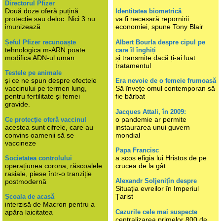
Directorul Pfizer
Două doze oferă puțină
Identitatea biometrică
protecție sau deloc. Nici 3 nu
va fi necesară repornirii
imunizează
economiei, spune Tony Blair
Șeful Pfizer recunoaște
Albert Bourla despre cipul pe
tehnologica m-ARN poate
care îl înghiți
modifica ADN-ul uman
și transmite dacă ți-ai luat
tratamentul
Testele pe animale
și ce ne spun despre efectele
Era nevoie de o femeie frumoasă
vaccinului pe termen lung,
Să învețe omul contemporan să
pentru fertilitate și femei
fie bărbat
gravide.
Jacques Attali, în 2009:
o pandemie ar permite
Ce protecție oferă vaccinul
acestea sunt cifrele, care au
instaurarea unui guvern
convins oamenii să se
mondial
vaccineze
Papa Francisc
a scos efigia lui Hristos de pe
Societatea controlului
operațiunea corona, răscoalele
crucea de la gât
rasiale, piese într-o tranziție
Alexandr Soljenițîn despre
postmodernă
Situația evreilor în Imperiul
Țarist
Școala de acasă
interzisă de Macron pentru a
Cazurile cele mai suspecte
apăra laicitatea
centralizarea primelor 800 de