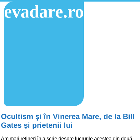
evadare.ro
Ocultism și în Vinerea Mare, de la Bill
Gates și prietenii lui
Am mari rețineri în a scrie despre lucrurile acestea din două