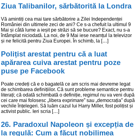
Ziua Talibanilor, sărbătorită la Londra
Vă amintiți cea mai tare sărbătorire a Zilei Independenței
României din ultimele zeci de ani? Ce s-a chefuit la ultimul 9
Mai și câtă lume a ieșit pe străzi să se bucure? Exact, nu s-a
întâmplat niciodată. La noi, de 9 Mai iese neamțul la televizor
și ne felicită pentru Ziua Europei. În schimb, la […]
Polițist arestat pentru că a luat
apărarea cuiva arestat pentru poze
puse pe Facebook
Poate credeți că e o bagatelă ce am scris mai devreme legat
de schimbarea definițiilor. Că sunt probleme semantice pentru
literați; că odată schimbată o definiție, regimul nu va veni după
cei care mai folosesc „libera exprimare” sau „democrația” după
vechile înțelegeri. Să luăm cazul lui Harry Miller, fost polițist și
activist public. Ieri scria […]
26. Paradoxul Napoleon și excepția de
la regulă: Cum a făcut nobilimea