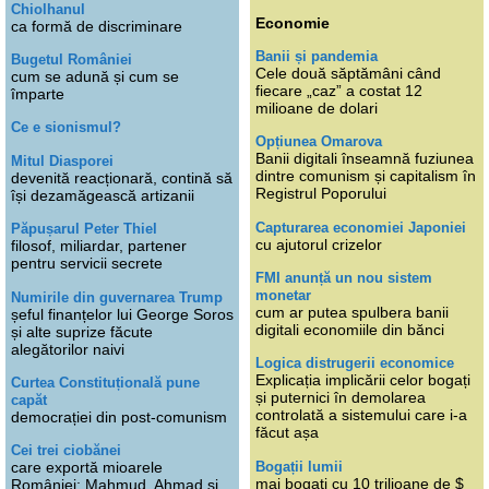
Chiolhanul
Economie
ca formă de discriminare
Banii și pandemia
Bugetul României
Cele două săptămâni când
cum se adună și cum se
fiecare „caz” a costat 12
împarte
milioane de dolari
Ce e sionismul?
Opțiunea Omarova
Banii digitali înseamnă fuziunea
Mitul Diasporei
dintre comunism și capitalism în
devenită reacționară, contină să
Registrul Poporului
își dezamăgească artizanii
Capturarea economiei Japoniei
Păpușarul Peter Thiel
cu ajutorul crizelor
filosof, miliardar, partener
pentru servicii secrete
FMI anunță un nou sistem
monetar
Numirile din guvernarea Trump
cum ar putea spulbera banii
șeful finanțelor lui George Soros
digitali economiile din bănci
și alte suprize făcute
alegătorilor naivi
Logica distrugerii economice
Explicația implicării celor bogați
Curtea Constituțională pune
și puternici în demolarea
capăt
controlată a sistemului care i-a
democrației din post-comunism
făcut așa
Cei trei ciobănei
Bogații lumii
care exportă mioarele
mai bogați cu 10 trilioane de $
României: Mahmud, Ahmad și