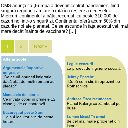
OMS anunță că „Europa a devenit centrul pandemiei”, fiind
singura regiune care are o rată în creștere a deceselor.
Miercuri, continentul a bătut recordul, cu peste 310.000 de
cazuri noi într-o singură zi. Continentul oferă acum 60% din
cazurile noi ale planetei. Ce se ascunde în fața acestui val, mai
mare decât înainte de vaccinare? […]
1
2
Next »
Alte articole:
Legile cenzurii
Argumentele împotriva
ca proiect de inginerie socială
imigrației
„De ce vă opuneți imigrației,
Jeffrey Epstein:
dacă atât de mulți români au
„După cum știi, îi reprezint pe
plecat?”
Rothschilds
Manualele de istorie
Andreea Esca recunoaște
Ce învață copiii în primele 12
Planul Kalergi cu zâmbetul pe
clase și de ce contează
buze
Bucureștiul peste 5 ani
Lumea lăsată în urmă
1 din 4 locuitori vin de peste
de cel mai mare proxenet din
hotare
istorie