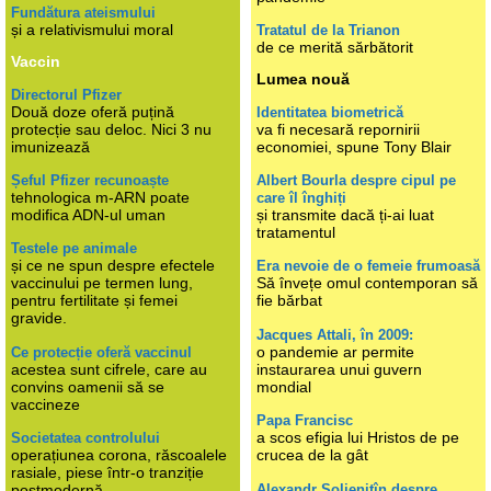
Fundătura ateismului
și a relativismului moral
Tratatul de la Trianon
de ce merită sărbătorit
Vaccin
Lumea nouă
Directorul Pfizer
Două doze oferă puțină
Identitatea biometrică
protecție sau deloc. Nici 3 nu
va fi necesară repornirii
imunizează
economiei, spune Tony Blair
Șeful Pfizer recunoaște
Albert Bourla despre cipul pe
tehnologica m-ARN poate
care îl înghiți
modifica ADN-ul uman
și transmite dacă ți-ai luat
tratamentul
Testele pe animale
și ce ne spun despre efectele
Era nevoie de o femeie frumoasă
vaccinului pe termen lung,
Să învețe omul contemporan să
pentru fertilitate și femei
fie bărbat
gravide.
Jacques Attali, în 2009:
o pandemie ar permite
Ce protecție oferă vaccinul
acestea sunt cifrele, care au
instaurarea unui guvern
convins oamenii să se
mondial
vaccineze
Papa Francisc
a scos efigia lui Hristos de pe
Societatea controlului
operațiunea corona, răscoalele
crucea de la gât
rasiale, piese într-o tranziție
Alexandr Soljenițîn despre
postmodernă