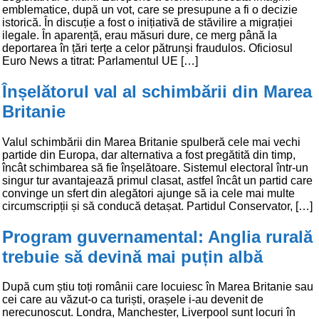
emblematice, după un vot, care se presupune a fi o decizie
istorică. În discuție a fost o inițiativă de stăvilire a migrației
ilegale. În aparență, erau măsuri dure, ce merg până la
deportarea în țări terțe a celor pătrunși fraudulos. Oficiosul
Euro News a titrat: Parlamentul UE […]
Înșelătorul val al schimbării din Marea
Britanie
Valul schimbării din Marea Britanie spulberă cele mai vechi
partide din Europa, dar alternativa a fost pregătită din timp,
încât schimbarea să fie înșelătoare. Sistemul electoral într-un
singur tur avantajează primul clasat, astfel încât un partid care
convinge un sfert din alegători ajunge să ia cele mai multe
circumscripții și să conducă detașat. Partidul Conservator, […]
Program guvernamental: Anglia rurală
trebuie să devină mai puțin albă
După cum știu toți românii care locuiesc în Marea Britanie sau
cei care au văzut-o ca turiști, orașele i-au devenit de
nerecunoscut. Londra, Manchester, Liverpool sunt locuri în