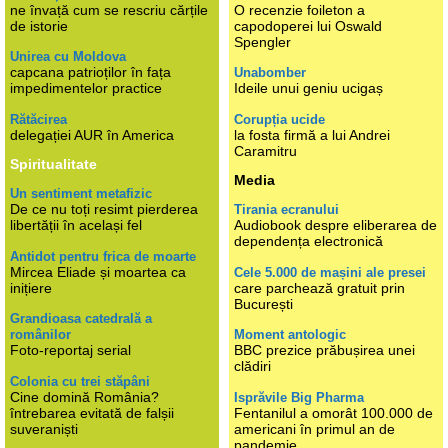
ne învață cum se rescriu cărțile
O recenzie foileton a
de istorie
capodoperei lui Oswald
Spengler
Unirea cu Moldova
capcana patrioților în fața
Unabomber
impedimentelor practice
Ideile unui geniu ucigaș
Rătăcirea
Corupția ucide
delegației AUR în America
la fosta firmă a lui Andrei
Caramitru
Spiritualitate
Media
Un sentiment metafizic
De ce nu toți resimt pierderea
Tirania ecranului
libertății în același fel
Audiobook despre eliberarea de
dependența electronică
Antidot pentru frica de moarte
Mircea Eliade și moartea ca
Cele 5.000 de mașini ale presei
inițiere
care parchează gratuit prin
București
Grandioasa catedrală a
românilor
Moment antologic
Foto-reportaj serial
BBC prezice prăbușirea unei
clădiri
Colonia cu trei stăpâni
Cine domină România?
Isprăvile Big Pharma
întrebarea evitată de falșii
Fentanilul a omorât 100.000 de
suveraniști
americani în primul an de
pandemie