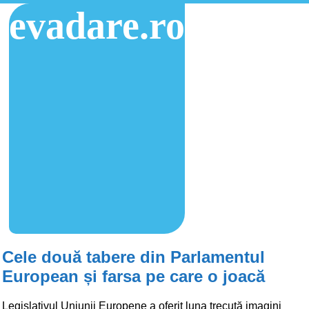
evadare.ro
Cele două tabere din Parlamentul
European și farsa pe care o joacă
Legislativul Uniunii Europene a oferit luna trecută imagini