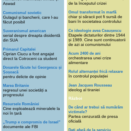
de la începutul crizei
Aswad
Omul transformat în marfă
Comunismul sovietic
chiar și săracii pot fi sursă de
Gulagul și bancherii, care l-au
bani în societatea controlului
făcut posibil
Ce ideologie avea Ceaușescu
Suveranismul american
Etapele dictaturilor dintre 1944
serial despre dreapta disidentă
și 1989. Cine sunt continuatorii
din SUA
de azi ai comunismului
Primarul Capitalei
Acum 2400 de ani
Ciprian Ciucu a fost angajat
orchestrarea unei crize
direct la Cotroceni ca student
alimentare
Dosarele făcute lui Georgescu și
Rolul alternanței frică relaxare
Șoșoacă
în controlul populației
pentru delicte de opinie
Jean Jacques Rousseau
Marea Britanie
ideolog al tiraniei
regresul unei societăți a
progresului
Război
Resursele României
De când ar trebui să numărăm
Cine exploatează mineralele la
victimele?
noi în țară
Partea cenzurată de presa
oficială
„Trump e compromis de Israel”
documente ale FBI
Dați afară de la serviciu