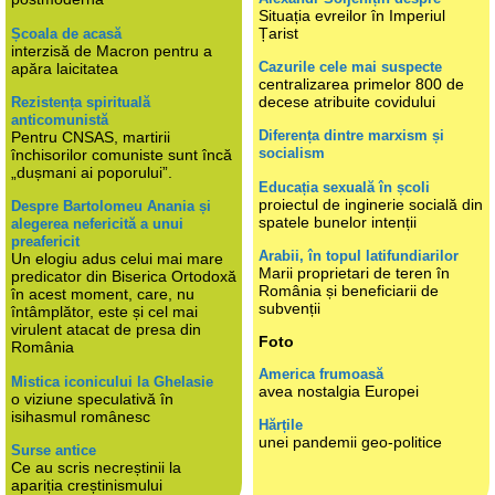
Situația evreilor în Imperiul
Țarist
Școala de acasă
interzisă de Macron pentru a
Cazurile cele mai suspecte
apăra laicitatea
centralizarea primelor 800 de
decese atribuite covidului
Rezistența spirituală
anticomunistă
Diferența dintre marxism și
Pentru CNSAS, martirii
socialism
închisorilor comuniste sunt încă
„dușmani ai poporului”.
Educația sexuală în școli
proiectul de inginerie socială din
Despre Bartolomeu Anania și
spatele bunelor intenții
alegerea nefericită a unui
preafericit
Arabii, în topul latifundiarilor
Un elogiu adus celui mai mare
Marii proprietari de teren în
predicator din Biserica Ortodoxă
România și beneficiarii de
în acest moment, care, nu
subvenții
întâmplător, este și cel mai
virulent atacat de presa din
Foto
România
America frumoasă
Mistica iconicului la Ghelasie
avea nostalgia Europei
o viziune speculativă în
isihasmul românesc
Hărțile
unei pandemii geo-politice
Surse antice
Ce au scris necreștinii la
apariția creștinismului