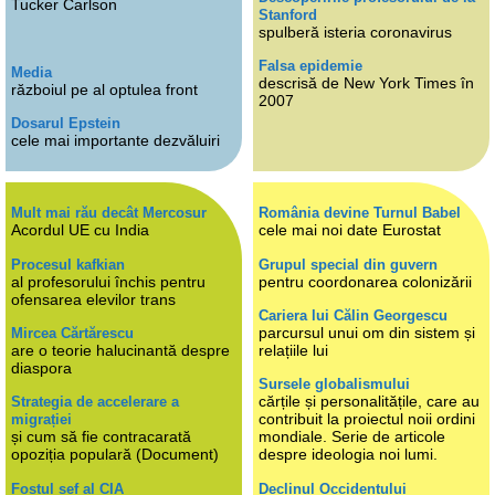
Tucker Carlson
Stanford
spulberă isteria coronavirus
Falsa epidemie
Media
descrisă de New York Times în
războiul pe al optulea front
2007
Dosarul Epstein
cele mai importante dezvăluiri
Mult mai rău decât Mercosur
România devine Turnul Babel
Acordul UE cu India
cele mai noi date Eurostat
Procesul kafkian
Grupul special din guvern
al profesorului închis pentru
pentru coordonarea colonizării
ofensarea elevilor trans
Cariera lui Călin Georgescu
parcursul unui om din sistem și
Mircea Cărtărescu
are o teorie halucinantă despre
relațiile lui
diaspora
Sursele globalismului
cărțile și personalitățile, care au
Strategia de accelerare a
contribuit la proiectul noii ordini
migrației
și cum să fie contracarată
mondiale. Serie de articole
opoziția populară (Document)
despre ideologia noi lumi.
Fostul șef al CIA
Declinul Occidentului