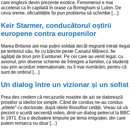
care englezii devin prezențe exotice. Fenomenul e mai
accelerat ca în capitală în orașe ca Birmigham și Luton. De
ceva vreme, oficialitățile își pun problema să schimbe […]
Keir Starmer, conducătorul oștirii
europene contra europenilor
Marea Britanie are mai puțini soldați decât migranți intrați ilegal
pe teritoriul său, fie cu bărcile peste Canalul Mânecii, fie
agățați de tiruri prin Eurotunel. Pe cei care au venit legal, cu
avionul, prin diverse scheme de întregire a familiei, ca studenți
sau prin acorduri internaționale, nu îi mai numărăm, pentru că
sunt de ordinul […]
Un dialog între un vizionar și un sofist
Prea des credem că necazurile noastre de azi se datorează
proștilor și ideilor lor simple. Când de condus ne-au condus
„elitele” cu doctorate, după ideile filosofilor cetății. Vreau să vă
prezint o scurtă secvență video, dintr-un dialog petrecut la BBC
în 1971. Era o dezbatere timpurie pe tema imigrației, din care
putem remarca nu doar […]