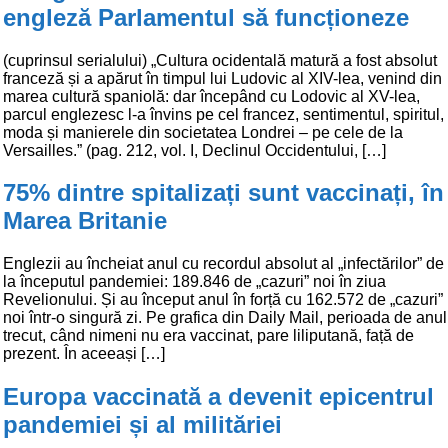
engleză Parlamentul să funcționeze
(cuprinsul serialului) „Cultura ocidentală matură a fost absolut
franceză și a apărut în timpul lui Ludovic al XIV-lea, venind din
marea cultură spaniolă: dar începând cu Lodovic al XV-lea,
parcul englezesc l-a învins pe cel francez, sentimentul, spiritul,
moda și manierele din societatea Londrei – pe cele de la
Versailles.” (pag. 212, vol. I, Declinul Occidentului, […]
75% dintre spitalizați sunt vaccinați, în
Marea Britanie
Englezii au încheiat anul cu recordul absolut al „infectărilor” de
la începutul pandemiei: 189.846 de „cazuri” noi în ziua
Revelionului. Și au început anul în forță cu 162.572 de „cazuri”
noi într-o singură zi. Pe grafica din Daily Mail, perioada de anul
trecut, când nimeni nu era vaccinat, pare liliputană, față de
prezent. În aceeași […]
Europa vaccinată a devenit epicentrul
pandemiei și al milităriei