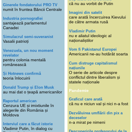
că nu au vorbit de Putin
Ginerele fondatorului PRO TV
numit în fruntea Băncii Centrale
Imagini din satelit
care arată încercuirea Kievului
Industria pornografiei
de către armata rusă
șantajează parlamentul
Canadei
Vladimir Putin
nu e aliatul ideologic al
Simulacrul semi-suveranist
naționaliștilor
Vasalii patrioți
Vom fi Pakistanul Europei
Venezuela, un nou moment
Americanii ne-au hotărât soarta
revelator
pentru colonia mentală
Cum distruge capitalismul
românească
națiunile
O serie de articole despre
Și Hotnews confirmă
conflictul dintre liberalism și
teoria înlocuirii
statele naționale
Donald Trump și Elon Musk
Pandemie
au mai dat o țeapă americanilor
Graficul care arată
Raportul american
că nu e niciun val și nici n-a fost
Cenzura UE și imixtiunile în
alegerile din România și
Dezvăluirea umflării din pix a
Moldova
deceselor
n-a mirat pe nimeni
Interviul care a făcut istorie
Vladimir Putin, în dialog cu
Descoperirile profesorului de la