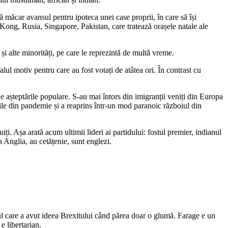
bă măcar avansul pentru ipoteca unei case proprii, în care să își
g Kong, Rusia, Singapore, Pakistan, care tratează orașele natale ale
i și alte minorități, pe care le reprezintă de multă vreme.
l motiv pentru care au fost votați de atâtea ori. În contrast cu
e așteptările populare. S-au mai întors din imigranții veniți din Europa
țiile din pandemie și a reaprins într-un mod paranoic războiul din
iți. Așa arată acum ultimii lideri ai partidului: fostul premier, indianul
 Anglia, au cetățenie, sunt englezi.
l care a avut ideea Brexitului când părea doar o glumă. Farage e un
e libertarian.