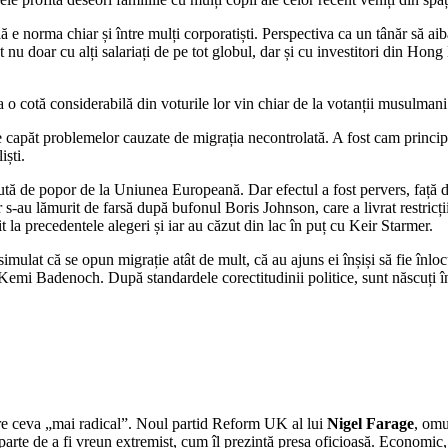
ă e norma chiar și între mulți corporatiști. Perspectiva ca un tânăr să ai
 nu doar cu alți salariați de pe tot globul, dar și cu investitori din Hon
deja o cotă considerabilă din voturile lor vin chiar de la votanții musulman
capăt problemelor cauzate de migrația necontrolată. A fost cam principalu
iști.
rută de popor de la Uniunea Europeană. Dar efectul a fost pervers, față d
or s-au lămurit de farsă după bufonul Boris Johnson, care a livrat restric
 la precedentele alegeri și iar au căzut din lac în puț cu Keir Starmer.
simulat că se opun migrație atât de mult, că au ajuns ei înșiși să fie înlocu
Kemi Badenoch. După standardele corectitudinii politice, sunt născuți în
spre ceva „mai radical”. Noul partid Reform UK al lui
Nigel Farage
, omu
parte de a fi vreun extremist, cum îl prezintă presa oficioasă. Economic, 