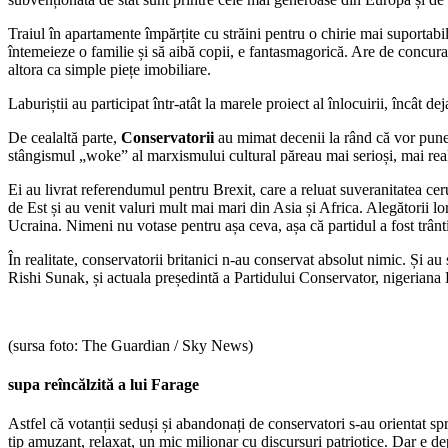
Traiul în apartamente împărțite cu străini pentru o chirie mai suportabil
întemeieze o familie și să aibă copii, e fantasmagorică. Are de concurat
altora ca simple piețe imobiliare.
Laburiștii au participat într-atât la marele proiect al înlocuirii, încât 
De cealaltă parte,
Conservatorii
au mimat decenii la rând că vor pune 
stângismul „woke” al marxismului cultural păreau mai serioși, mai real
Ei au livrat referendumul pentru Brexit, care a reluat suveranitatea ce
de Est și au venit valuri mult mai mari din Asia și Africa. Alegătorii l
Ucraina. Nimeni nu votase pentru așa ceva, așa că partidul a fost trântit
În realitate, conservatorii britanici n-au conservat absolut nimic. Și au 
Rishi Sunak, și actuala președintă a Partidului Conservator, nigeriana 
(sursa foto: The Guardian / Sky News)
supa reîncălzită a lui Farage
Astfel că votanții seduși și abandonați de conservatori s-au orientat 
tip amuzant, relaxat, un mic milionar cu discursuri patriotice. Dar e de