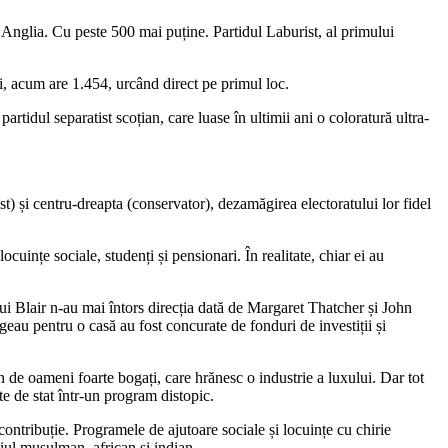
n Anglia. Cu peste 500 mai puține. Partidul Laburist, al primului
ri, acum are 1.454, urcând direct pe primul loc.
tidul separatist scoțian, care luase în ultimii ani o coloratură ultra-
st) și centru-dreapta (conservator), dezamăgirea electoratului lor fidel
uințe sociale, studenți și pensionari. În realitate, chiar ei au
 lui Blair n-au mai întors direcția dată de Margaret Thatcher și John
ngeau pentru o casă au fost concurate de fonduri de investiții și
n de oameni foarte bogați, care hrănesc o industrie a luxului. Dar tot
te de stat într-un program distopic.
 contribuție. Programele de ajutoare sociale și locuințe cu chirie
țiul musulman, african și indian.