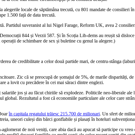
 la alegerile locale de săptămâna trecută, cu 801 mandate de consilieri î
pe 1.500 față de data trecută.
sistă. Partidul suveranist al lui Nigel Farage, Reform UK, avea 2 consilie
mocrații 844 și Verzii 587. Și în Scoția Lib-dems au reușit să disloce par
operații de schimbare de sex și buletine cu genul la alegere.)
derea de credibilitate a celor două partide mari, de centru-stânga (laburi
toare. Zic că se preocupă de șomajul de 5%, de marile disparități, de loc
re a lovit cu precădere în cei mai săraci dintre englezi.
alariile jos și au făcut chiriile să explodeze. Politicile neo-liberale ale
ul global. Rezultatul a fost că economiile particulare ale celor care strâ
 Doar
în capitala regatului trăiesc 215.700 de milionari
. Un sfert de milio
reia, uneori culeși din bărci gonflabile și plasați în hoteluri subvenționa
ra-aglomerat de noii veniți, care abia dacă au apucat să participe cu vreo
le profită deseori familiile cu mulți copii ale celor recent veniți din spa