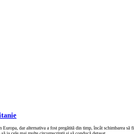
itanie
Europa, dar alternativa a fost pregătită din timp, încât schimbarea să fi
e să ia cele mai multe circumscripții și să conducă detașat.