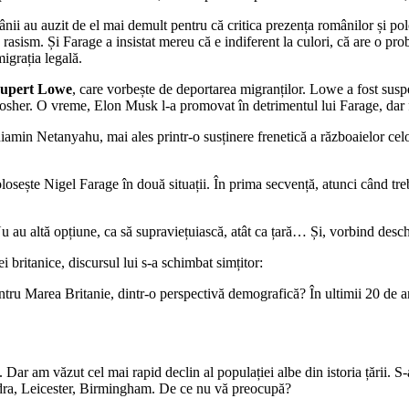
ii au auzit de el mai demult pentru că critica prezența românilor și polo
 rasism. Și Farage a insistat mereu că e indiferent la culori, că are o pro
migrația legală.
upert Lowe
, care vorbește de deportarea migranților. Lowe a fost suspe
i kosher. O vreme, Elon Musk l-a promovat în detrimentul lui Farage, dar
min Netanyahu, mai ales printr-o susținere frenetică a războaielor celo
folosește Nigel Farage în două situații. În prima secvență, atunci când tre
Nu au altă opțiune, ca să supraviețuiască, atât ca țară… Și, vorbind deschi
 britanice, discursul lui s-a schimbat simțitor:
ntru Marea Britanie, dintr-o perspectivă demografică? În ultimii 20 de a
Dar am văzut cel mai rapid declin al populației albe din istoria țării. S
ondra, Leicester, Birmingham. De ce nu vă preocupă?