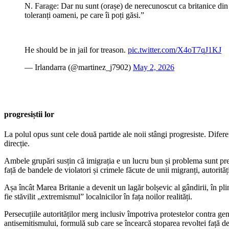
N. Farage: Dar nu sunt (orașe) de nerecunoscut ca britanice din c
toleranți oameni, pe care îi poți găsi.”
He should be in jail for treason.
pic.twitter.com/X4oT7qJ1KJ
— Irlandarra (@martinez_j7902)
May 2, 2026
progresiștii lor
La polul opus sunt cele două partide ale noii stângi progresiste. Dife
direcție.
Ambele grupări susțin că imigrația e un lucru bun și problema sunt prej
față de bandele de violatori și crimele făcute de unii migranți, autorit
Așa încât Marea Britanie a devenit un lagăr bolșevic al gândirii, în pl
fie stăvilit „extremismul” localnicilor în fața noilor realități.
Persecuțiile autorităților merg inclusiv împotriva protestelor contra gen
antisemitismului, formulă sub care se încearcă stoparea revoltei față d