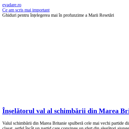
evadare.ro
Ce am scris mai important
Ghiduri pentru înțelegerea mai în profunzime a Marii Resetări
Înșelătorul val al schimbării din Marea Br
Valul schimbării din Marea Britanie spulberă cele mai vechi partide din 
clasat, astfel încât un partid care convinge un sfert din alegători ajung