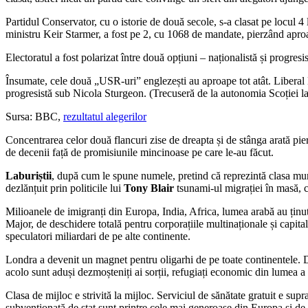
Partidul Conservator, cu o istorie de două secole, s-a clasat pe locul 4
ministru Keir Starmer, a fost pe 2, cu 1068 de mandate, pierzând aproa
Electoratul a fost polarizat între două opțiuni – naționalistă și progre
Însumate, cele două „USR-uri” englezești au aproape tot atât. Liberal De
progresistă sub Nicola Sturgeon. (Trecuseră de la autonomia Scoției la 
Sursa: BBC,
rezultatul alegerilor
Concentrarea celor două flancuri zise de dreapta și de stânga arată pier
de decenii față de promisiunile mincinoase pe care le-au făcut.
Laburiștii
, după cum le spune numele, pretind că reprezintă clasa munci
dezlănțuit prin politicile lui
Tony Blair
tsunami-ul migrației în masă, ca
Milioanele de imigranți din Europa, India, Africa, lumea arabă au ținut s
Major, de deschidere totală pentru corporațiile multinaționale și capital
speculatori miliardari de pe alte continente.
Londra a devenit un magnet pentru oligarhi de pe toate continentele.
acolo sunt aduși dezmoșteniți ai sorții, refugiați economic din lumea a t
Clasa de mijloc e strivită la mijloc. Serviciul de sănătate gratuit e sup
subvenționată de stat sunt printre cele mai generoase din Europa și de e