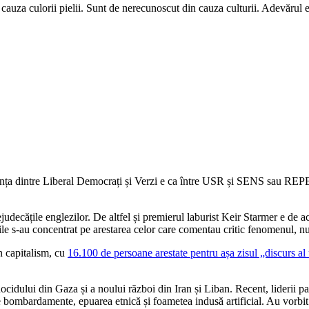
auza culorii pielii. Sunt de nerecunoscut din cauza culturii. Adevărul e 
rența dintre Liberal Democrați și Verzi e ca între USR și SENS sau REPE
udecățile englezilor. De altfel și premierul laburist Keir Starmer e de a
ățile s-au concentrat pe arestarea celor care comentau critic fenomenul, n
in capitalism, cu
16.100 de persoane arestate pentru așa zisul „discurs al 
ocidului din Gaza și a noului război din Iran și Liban. Recent, liderii par
e bombardamente, epuarea etnică și foametea indusă artificial. Au vorbit