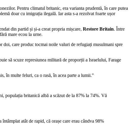
nezilor. Pentru climatul britanic, era varianta prudentă, în care putea
blemă doar cu imigrația ilegală. Iar asta s-a rezolvat foarte ușor
ndat din partid și și-a creat propria mișcare,
Restore Britain
. Între
 fără mare ecou la urne.
r doi, care produc tocmai noile valuri de refugiați musulmani spre
buie să scuze represiunea militară de proporții a Israelului, Farage
s, în multe feluri, ca o rasă, în acea parte a lumii.”
ni, populația britanică albă a scăzut de la 87% la 74%. Vă
-a întâmplat atât de rapid, că orașe care erau cândva 98%