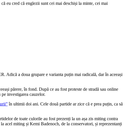
că eu cred că englezii sunt cei mai deschiși la minte, cei mai
R. Adică a doua grupare e varianta puțin mai radicală, dar în aceeași
ceeași părere, în fond. După ce au fost proteste de stradă sau online
u pe investigarea cauzelor.
urii”
în ultimii doi ani. Cele două partide ar zice că e prea puțin, ca să
tidelor de toate culorile au fost prezenți la un așa zis miting contra
 la acel miting și Kemi Badenoch, de la conservatori, și reprezentanți