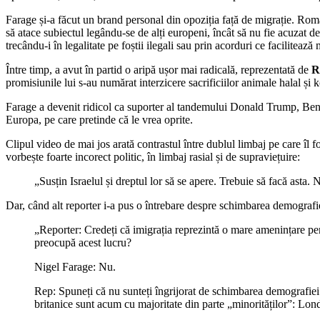
Farage și-a făcut un brand personal din opoziția față de migrație. Român
să atace subiectul legându-se de alți europeni, încât să nu fie acuzat de
trecându-i în legalitate pe foștii ilegali sau prin acorduri ce facilitează 
Între timp, a avut în partid o aripă ușor mai radicală, reprezentată de
R
promisiunile lui s-au numărat interzicere sacrificiilor animale halal ș
Farage a devenit ridicol ca suporter al tandemului Donald Trump, Benia
Europa, pe care pretinde că le vrea oprite.
Clipul video de mai jos arată contrastul între dublul limbaj pe care îl 
vorbește foarte incorect politic, în limbaj rasial și de supraviețuire:
„Susțin Israelul și dreptul lor să se apere. Trebuie să facă asta. 
Dar, când alt reporter i-a pus o întrebare despre schimbarea demografiei
„Reporter: Credeți că imigrația reprezintă o mare amenințare pe
preocupă acest lucru?
Nigel Farage: Nu.
Rep: Spuneți că nu sunteți îngrijorat de schimbarea demografiei. 
britanice sunt acum cu majoritate din parte „minorităților”: L