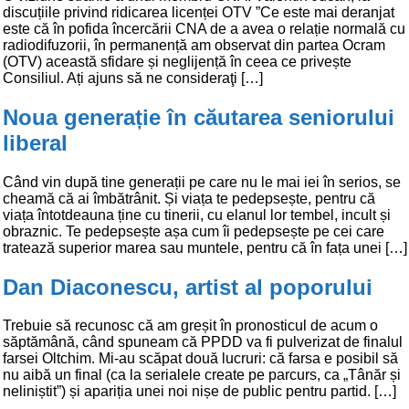
discuțiile privind ridicarea licenței OTV ”Ce este mai deranjat
este că în pofida încercării CNA de a avea o relație normală cu
radiodifuzorii, în permanență am observat din partea Ocram
(OTV) această sfidare și neglijență în ceea ce privește
Consiliul. Ați ajuns să ne consideraţi […]
Noua generație în căutarea seniorului
liberal
Când vin după tine generații pe care nu le mai iei în serios, se
cheamă că ai îmbătrânit. Și viața te pedepsește, pentru că
viața întotdeauna ține cu tinerii, cu elanul lor tembel, incult și
obraznic. Te pedepsește așa cum îi pedepsește pe cei care
tratează superior marea sau muntele, pentru că în fața unei […]
Dan Diaconescu, artist al poporului
Trebuie să recunosc că am greșit în pronosticul de acum o
săptămână, când spuneam că PPDD va fi pulverizat de finalul
farsei Oltchim. Mi-au scăpat două lucruri: că farsa e posibil să
nu aibă un final (ca la serialele create pe parcurs, ca „Tânăr și
neliniștit”) și apariția unei noi nișe de public pentru partid. […]