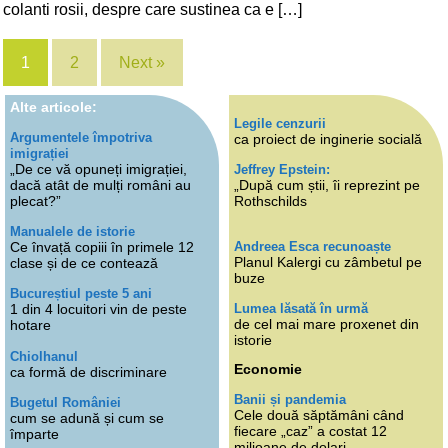
colanti rosii, despre care sustinea ca e […]
1
2
Next »
Alte articole:
Legile cenzurii
Argumentele împotriva
ca proiect de inginerie socială
imigrației
„De ce vă opuneți imigrației,
Jeffrey Epstein:
dacă atât de mulți români au
„După cum știi, îi reprezint pe
plecat?”
Rothschilds
Manualele de istorie
Andreea Esca recunoaște
Ce învață copiii în primele 12
Planul Kalergi cu zâmbetul pe
clase și de ce contează
buze
Bucureștiul peste 5 ani
Lumea lăsată în urmă
1 din 4 locuitori vin de peste
de cel mai mare proxenet din
hotare
istorie
Chiolhanul
Economie
ca formă de discriminare
Banii și pandemia
Bugetul României
Cele două săptămâni când
cum se adună și cum se
fiecare „caz” a costat 12
împarte
milioane de dolari