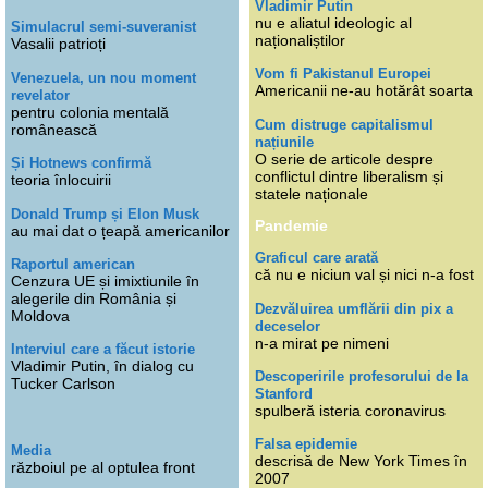
Vladimir Putin
nu e aliatul ideologic al
Simulacrul semi-suveranist
naționaliștilor
Vasalii patrioți
Vom fi Pakistanul Europei
Venezuela, un nou moment
Americanii ne-au hotărât soarta
revelator
pentru colonia mentală
Cum distruge capitalismul
românească
națiunile
O serie de articole despre
Și Hotnews confirmă
conflictul dintre liberalism și
teoria înlocuirii
statele naționale
Donald Trump și Elon Musk
Pandemie
au mai dat o țeapă americanilor
Graficul care arată
Raportul american
că nu e niciun val și nici n-a fost
Cenzura UE și imixtiunile în
alegerile din România și
Dezvăluirea umflării din pix a
Moldova
deceselor
n-a mirat pe nimeni
Interviul care a făcut istorie
Vladimir Putin, în dialog cu
Descoperirile profesorului de la
Tucker Carlson
Stanford
spulberă isteria coronavirus
Falsa epidemie
Media
descrisă de New York Times în
războiul pe al optulea front
2007