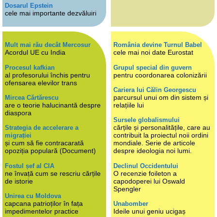
Dosarul Epstein
cele mai importante dezvăluiri
Mult mai rău decât Mercosur
România devine Turnul Babel
Acordul UE cu India
cele mai noi date Eurostat
Procesul kafkian
Grupul special din guvern
al profesorului închis pentru
pentru coordonarea colonizării
ofensarea elevilor trans
Cariera lui Călin Georgescu
parcursul unui om din sistem și
Mircea Cărtărescu
are o teorie halucinantă despre
relațiile lui
diaspora
Sursele globalismului
cărțile și personalitățile, care au
Strategia de accelerare a
contribuit la proiectul noii ordini
migrației
și cum să fie contracarată
mondiale. Serie de articole
opoziția populară (Document)
despre ideologia noi lumi.
Fostul șef al CIA
Declinul Occidentului
ne învață cum se rescriu cărțile
O recenzie foileton a
de istorie
capodoperei lui Oswald
Spengler
Unirea cu Moldova
capcana patrioților în fața
Unabomber
impedimentelor practice
Ideile unui geniu ucigaș