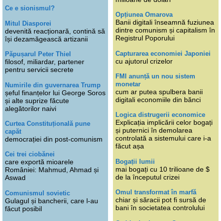
Ce e sionismul?
Opțiunea Omarova
Banii digitali înseamnă fuziunea
Mitul Diasporei
dintre comunism și capitalism în
devenită reacționară, contină să
Registrul Poporului
își dezamăgească artizanii
Capturarea economiei Japoniei
Păpușarul Peter Thiel
cu ajutorul crizelor
filosof, miliardar, partener
pentru servicii secrete
FMI anunță un nou sistem
monetar
Numirile din guvernarea Trump
cum ar putea spulbera banii
șeful finanțelor lui George Soros
digitali economiile din bănci
și alte suprize făcute
alegătorilor naivi
Logica distrugerii economice
Explicația implicării celor bogați
Curtea Constituțională pune
și puternici în demolarea
capăt
controlată a sistemului care i-a
democrației din post-comunism
făcut așa
Cei trei ciobănei
Bogații lumii
care exportă mioarele
mai bogați cu 10 trilioane de $
României: Mahmud, Ahmad și
de la începutul crizei
Aswad
Omul transformat în marfă
Comunismul sovietic
chiar și săracii pot fi sursă de
Gulagul și bancherii, care l-au
bani în societatea controlului
făcut posibil