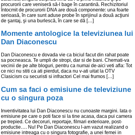
procurorii care veniseră să-l bage în carantină. Rechizitoriul
întocmit de procurorii DNA are două componente: una foarte
serioasă, în care sunt aduse probe în sprijinul a două acţiuni
de şantaj, şi una burlescă, în care se dă […]
Momente antologice la televiziunea lui
Dan Diaconescu
Dan Diaconescu e dovada vie ca biciul facut din rahat poate
sa pocneasca. Te umpli de stropi, dar si de bani. Chemati-va
vecinii de pe alte bloguri, pentru ca numai de-aici veti afla: Tot
ce nici nu stiti ca ati pierdut, daca nu v-ati uitat la OTV
Clasicism cu securisti si infractori Cel mai frumos […]
Cum sa faci o emisiune de televiziune
cu o singura poza
Inventivitatea lui Dan Diaconescu nu cunoaste margini. Iata o
emisiune pe care o poti face si la tine acasa, daca pui camera
pe trepied. Ce decoruri, reportaje, filmari exterioare, post-
productie…. Nu! Pe Dan Diaconescu l-am vazut realizand o
emisiune intreaga cu o singura fotografie, a unei femei in