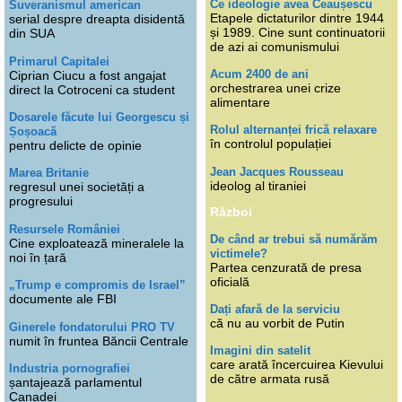
Ce ideologie avea Ceaușescu
Suveranismul american
Etapele dictaturilor dintre 1944
serial despre dreapta disidentă
și 1989. Cine sunt continuatorii
din SUA
de azi ai comunismului
Primarul Capitalei
Acum 2400 de ani
Ciprian Ciucu a fost angajat
orchestrarea unei crize
direct la Cotroceni ca student
alimentare
Dosarele făcute lui Georgescu și
Rolul alternanței frică relaxare
Șoșoacă
în controlul populației
pentru delicte de opinie
Jean Jacques Rousseau
Marea Britanie
ideolog al tiraniei
regresul unei societăți a
progresului
Război
Resursele României
De când ar trebui să numărăm
Cine exploatează mineralele la
victimele?
noi în țară
Partea cenzurată de presa
oficială
„Trump e compromis de Israel”
documente ale FBI
Dați afară de la serviciu
că nu au vorbit de Putin
Ginerele fondatorului PRO TV
numit în fruntea Băncii Centrale
Imagini din satelit
care arată încercuirea Kievului
Industria pornografiei
de către armata rusă
șantajează parlamentul
Canadei