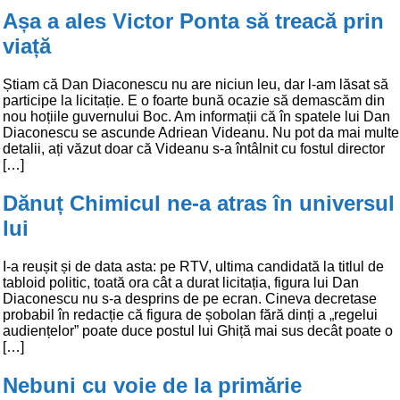
Așa a ales Victor Ponta să treacă prin
viață
Știam că Dan Diaconescu nu are niciun leu, dar l-am lăsat să
participe la licitație. E o foarte bună ocazie să demascăm din
nou hoțiile guvernului Boc. Am informații că în spatele lui Dan
Diaconescu se ascunde Adriean Videanu. Nu pot da mai multe
detalii, ați văzut doar că Videanu s-a întâlnit cu fostul director
[…]
Dănuț Chimicul ne-a atras în universul
lui
I-a reușit și de data asta: pe RTV, ultima candidată la titlul de
tabloid politic, toată ora cât a durat licitația, figura lui Dan
Diaconescu nu s-a desprins de pe ecran. Cineva decretase
probabil în redacție că figura de șobolan fără dinți a „regelui
audiențelor” poate duce postul lui Ghiță mai sus decât poate o
[…]
Nebuni cu voie de la primărie