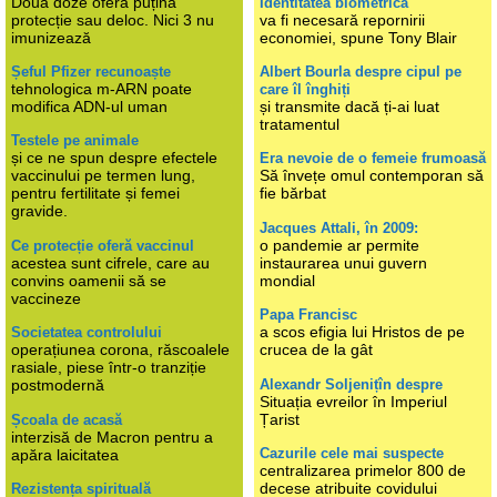
Două doze oferă puțină
Identitatea biometrică
protecție sau deloc. Nici 3 nu
va fi necesară repornirii
imunizează
economiei, spune Tony Blair
Șeful Pfizer recunoaște
Albert Bourla despre cipul pe
tehnologica m-ARN poate
care îl înghiți
modifica ADN-ul uman
și transmite dacă ți-ai luat
tratamentul
Testele pe animale
și ce ne spun despre efectele
Era nevoie de o femeie frumoasă
vaccinului pe termen lung,
Să învețe omul contemporan să
pentru fertilitate și femei
fie bărbat
gravide.
Jacques Attali, în 2009:
o pandemie ar permite
Ce protecție oferă vaccinul
acestea sunt cifrele, care au
instaurarea unui guvern
convins oamenii să se
mondial
vaccineze
Papa Francisc
a scos efigia lui Hristos de pe
Societatea controlului
operațiunea corona, răscoalele
crucea de la gât
rasiale, piese într-o tranziție
Alexandr Soljenițîn despre
postmodernă
Situația evreilor în Imperiul
Țarist
Școala de acasă
interzisă de Macron pentru a
Cazurile cele mai suspecte
apăra laicitatea
centralizarea primelor 800 de
decese atribuite covidului
Rezistența spirituală