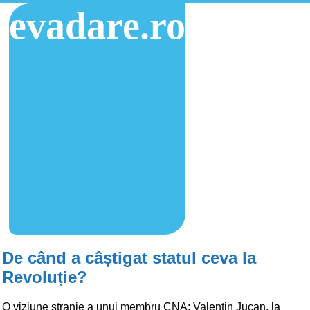
evadare.ro
De când a câștigat statul ceva la
Revoluție?
O viziune stranie a unui membru CNA: Valentin Jucan, la