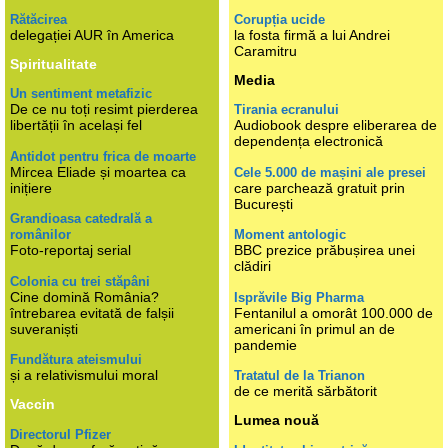
Rătăcirea
Corupția ucide
delegației AUR în America
la fosta firmă a lui Andrei
Caramitru
Spiritualitate
Media
Un sentiment metafizic
De ce nu toți resimt pierderea
Tirania ecranului
libertății în același fel
Audiobook despre eliberarea de
dependența electronică
Antidot pentru frica de moarte
Mircea Eliade și moartea ca
Cele 5.000 de mașini ale presei
inițiere
care parchează gratuit prin
București
Grandioasa catedrală a
românilor
Moment antologic
Foto-reportaj serial
BBC prezice prăbușirea unei
clădiri
Colonia cu trei stăpâni
Cine domină România?
Isprăvile Big Pharma
întrebarea evitată de falșii
Fentanilul a omorât 100.000 de
suveraniști
americani în primul an de
pandemie
Fundătura ateismului
și a relativismului moral
Tratatul de la Trianon
de ce merită sărbătorit
Vaccin
Lumea nouă
Directorul Pfizer