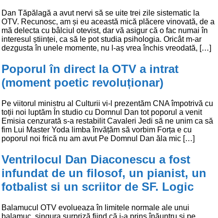
Dan Tăpălagă a avut nervi să se uite trei zile sistematic la
OTV. Recunosc, am și eu această mică plăcere vinovată, de a
mă delecta cu bâlciul otevist, dar vă asigur că o fac numai în
interesul științei, ca să le pot studia psihologia. Oricât m-ar
dezgusta în unele momente, nu l-aș vrea închis vreodată, […]
Poporul în direct la OTV a intrat
(moment poetic revoluționar)
Pe viitorul ministru al Culturii vi-l prezentăm CNA împotrivă cu
toții noi luptăm În studio cu Domnul Dan tot poporul a venit
Emisia cenzurată s-a restabilit Cavaleri Jedi să ne unim ca să
fim Lui Master Yoda limba învățăm să vorbim Forța e cu
poporul noi frică nu am avut Pe Domnul Dan ăla mic […]
Ventrilocul Dan Diaconescu a fost
infundat de un filosof, un pianist, un
fotbalist si un scriitor de SF. Logic
Balamucul OTV evolueaza în limitele normale ale unui
balamuc, singura surpriză fiind că i-a prins înăuntru şi pe