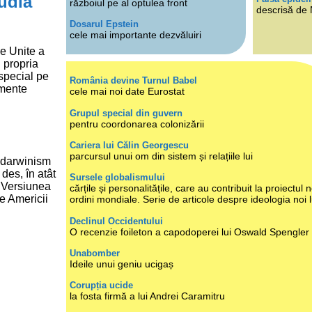
tudia
războiul pe al optulea front
descrisă de
Dosarul Epstein
cele mai importante dezvăluiri
le Unite a
 propria
 special pe
România devine Turnul Babel
tamente
cele mai noi date Eurostat
Grupul special din guvern
pentru coordonarea colonizării
Cariera lui Călin Georgescu
parcursul unui om din sistem și relațiile lui
e darwinism
 des, în atât
Sursele globalismului
t. Versiunea
cărțile și personalitățile, care au contribuit la proiectul n
le Americii
ordini mondiale. Serie de articole despre ideologia noi 
Declinul Occidentului
O recenzie foileton a capodoperei lui Oswald Spengler
Unabomber
Ideile unui geniu ucigaș
Corupția ucide
la fosta firmă a lui Andrei Caramitru