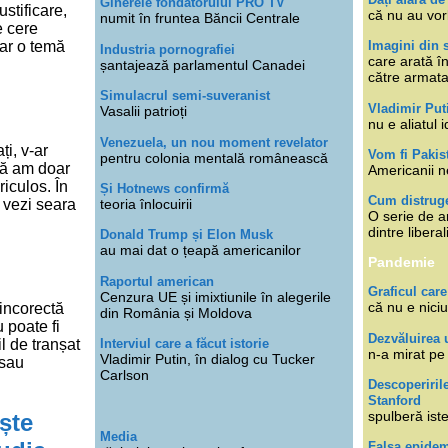
Ginerele fondatorului PRO TV
stificare,
că nu au vor
numit în fruntea Băncii Centrale
e cere
car o temă
Imagini din s
Industria pornografiei
care arată î
șantajează parlamentul Canadei
către armat
Simulacrul semi-suveranist
Vladimir Put
Vasalii patrioți
nu e aliatul i
Venezuela, un nou moment revelator
i, v-ar
Vom fi Pakis
pentru colonia mentală românească
să am doar
Americanii n
riculos. În
Și Hotnews confirmă
Cum distruge
 vezi seara
teoria înlocuirii
O serie de ar
dintre libera
Donald Trump și Elon Musk
au mai dat o țeapă americanilor
Pandemie
Raportul american
Graficul care
Cenzura UE și imixtiunile în alegerile
că nu e niciu
 incorectă
din România și Moldova
 poate fi
Dezvăluirea 
l de tranșat
Interviul care a făcut istorie
n-a mirat pe
Vladimir Putin, în dialog cu Tucker
 sau
Carlson
Descoperiril
Stanford
spulberă ist
ște
Media
Falsa epide