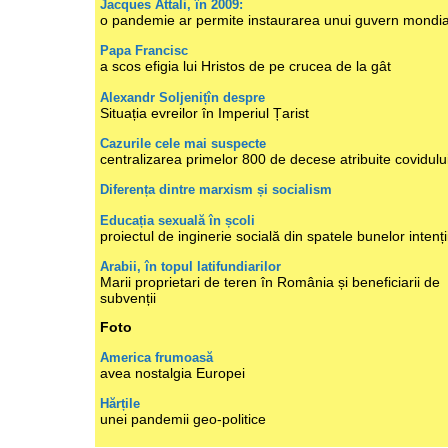
Jacques Attali, în 2009:
o pandemie ar permite instaurarea unui guvern mondia
Papa Francisc
a scos efigia lui Hristos de pe crucea de la gât
Alexandr Soljenițîn despre
Situația evreilor în Imperiul Țarist
Cazurile cele mai suspecte
centralizarea primelor 800 de decese atribuite covidulu
Diferența dintre marxism și socialism
Educația sexuală în școli
proiectul de inginerie socială din spatele bunelor intenți
Arabii, în topul latifundiarilor
Marii proprietari de teren în România și beneficiarii de
subvenții
Foto
America frumoasă
avea nostalgia Europei
Hărțile
unei pandemii geo-politice