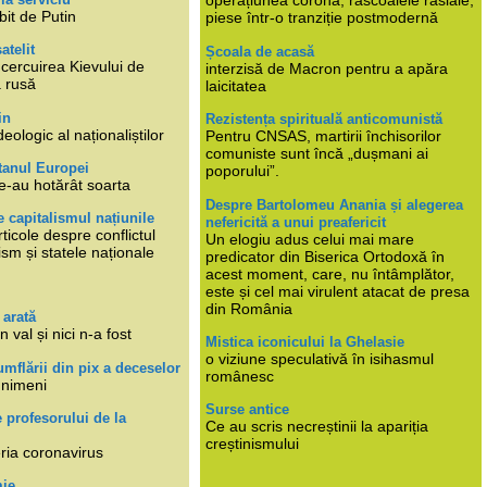
operațiunea corona, răscoalele rasiale,
bit de Putin
piese într-o tranziție postmodernă
atelit
Școala de acasă
ncercuirea Kievului de
interzisă de Macron pentru a apăra
a rusă
laicitatea
in
Rezistența spirituală anticomunistă
deologic al naționaliștilor
Pentru CNSAS, martirii închisorilor
comuniste sunt încă „dușmani ai
tanul Europei
poporului”.
e-au hotărât soarta
Despre Bartolomeu Anania și alegerea
 capitalismul națiunile
nefericită a unui preafericit
ticole despre conflictul
Un elogiu adus celui mai mare
lism și statele naționale
predicator din Biserica Ortodoxă în
acest moment, care, nu întâmplător,
este și cel mai virulent atacat de presa
din România
 arată
n val și nici n-a fost
Mistica iconicului la Ghelasie
o viziune speculativă în isihasmul
umflării din pix a deceselor
românesc
 nimeni
Surse antice
e profesorului de la
Ce au scris necreștinii la apariția
creștinismului
eria coronavirus
mie