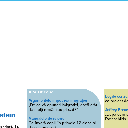
Alte articole:
Legile cenzu
Argumentele împotriva imigrației
ca proiect de
„De ce vă opuneți imigrației, dacă atât
de mulți români au plecat?”
Jeffrey Epste
stein
„După cum ști
Manualele de istorie
Rothschilds
Ce învață copiii în primele 12 clase și
ivistă, la
de ce contează