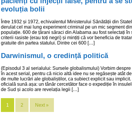
pacienți cu injecții false, pentru a se s
evoluția bolii
Între 1932 și 1972, echivalentul Ministerului Sănătății din State
derulat cel mai lung experiment criminal pe un mic segment din
populație. 600 de țărani săraci din Alabama au fost selectați în
criterii rasiste (erau toți negri) și mințiți că vor beneficia de tra
gratuite din partea statului. Dintre cei 600 […]
Darwinismul, o credință politică
(Episodul 3 al serialului: Sursele globalismului) Vorbim despr
în acest serial, pentru că nicio altă idee nu se regăsește atât de
de multe lucrări ale globaliștilor, ca subiect explicit sau implici
oficială sună așa: un tânăr cercetător face o expediție în insule
de Sud și acolo are revelația legii […]
1
2
Next »