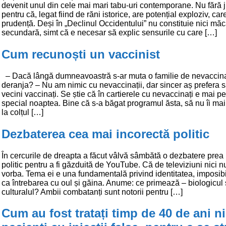
devenit unul din cele mai mari tabu-uri contemporane. Nu fără ju
pentru că, legat fiind de răni istorice, are potențial exploziv, car
prudență. Deși în „Declinul Occidentului” nu constituie nici mă
secundară, simt că e necesar să explic sensurile cu care […]
Cum recunoști un vaccinist
– Dacă lângă dumneavoastră s-ar muta o familie de nevaccinaț
deranja? – Nu am nimic cu nevaccinații, dar sincer aș prefera 
vecini vaccinați. Se știe că în cartierele cu nevaccinați e mai pe
special noaptea. Bine că s-a băgat programul ăsta, să nu îi mai
la colțul […]
Dezbaterea cea mai incorectă politic
În cercurile de dreapta a făcut vâlvă sâmbătă o dezbatere prea
politic pentru a fi găzduită de YouTube. Că de televiziuni nici nu
vorba. Tema ei e una fundamentală privind identitatea, imposibi
ca întrebarea cu oul și găina. Anume: ce primează – biologicul
culturalul? Ambii combatanți sunt notorii pentru […]
Cum au fost tratați timp de 40 de ani ni