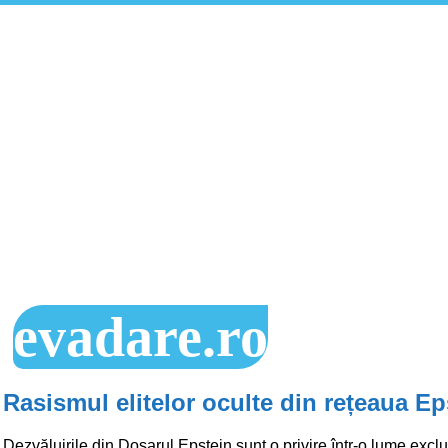
evadare.ro
Rasismul elitelor oculte din rețeaua Ep
Dezvăluirile din Dosarul Epstein sunt o privire într-o lume exclus