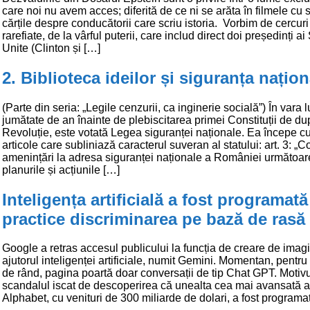
care noi nu avem acces; diferită de ce ni se arăta în filmele cu 
cărțile despre conducătorii care scriu istoria. Vorbim de cercuri
rarefiate, de la vârful puterii, care includ direct doi președinți ai
Unite (Clinton și […]
2. Biblioteca ideilor și siguranța națion
(Parte din seria: „Legile cenzurii, ca inginerie socială”) În vara 
jumătate de an înainte de plebiscitarea primei Constituții de d
Revoluție, este votată Legea siguranței naționale. Ea începe c
articole care subliniază caracterul suveran al statului: art. 3: „C
amenințări la adresa siguranței naționale a României următoare
planurile și acțiunile […]
Inteligența artificială a fost programată
practice discriminarea pe bază de rasă 
Google a retras accesul publicului la funcția de creare de imagi
ajutorul inteligenței artificiale, numit Gemini. Momentan, pentru u
de rând, pagina poartă doar conversații de tip Chat GPT. Motivu
scandalul iscat de descoperirea că unealta cea mai avansată a
Alphabet, cu venituri de 300 miliarde de dolari, a fost programa