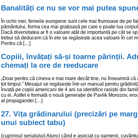
Banalități ce nu se vor mai putea spun
În ochii mei, femeile europene sunt cele mai frumoase de pe fa
pământului, forma cea mai grațioasă pe care o poate lua corpu
Dacă diversitatea ar fi o valoare atât de importantă pe cât se s
trebui să deducem că în ele se regăsește acea valoare în cel ma
Pentru că […]
Copiii, învățați să-și toarne părinții. Adu
chemați la ore de reeducare
„Doar pentru că cineva e mai mare decât tine, nu înseamnă că 
tot timpul.” Mesajul se regăsește într-un manual pentru grădiniță
învață pe copiii americani de 4 ani sa identifice rasiștii din famil
cu ei. Astfel e formată o nouă generație de Pavlik Morozov, ero
al propagandei […]
27. Vița grădinarului (precizări pe mar
unui subiect tabu)
(cuprinsul serialului) Atunci când e asociat cu oamenii, cuvântu