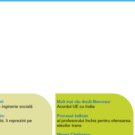
rii
Mult mai rău decât Mercosur
 inginerie socială
Acordul UE cu India
in:
Procesul kafkian
i, îi reprezint pe
al profesorului închis pentru ofensarea
elevilor trans
Mircea Cărtărescu