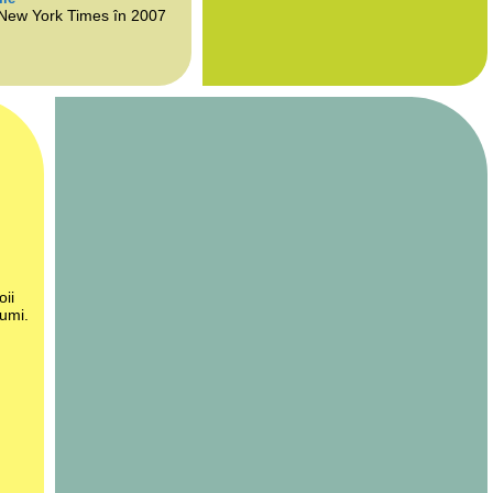
 New York Times în 2007
oii
lumi.