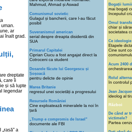
Bogații lumi
Mahmud, Ahmad și Aswad
e
mai bogați cu
începutul cri
Comunismul sovietic
Gulagul și bancherii, care l-au făcut
ța
Omul transfo
posibil
l uman.
chiar și săra
pune, ar
societatea co
Suveranismul american
i înalt grad.
serial despre dreapta disidentă din
Ce ideologi
SUA
Etapele dicta
Cine sunt con
Primarul Capitalei
lții,
Ciprian Ciucu a fost angajat direct la
comunismul
Cotroceni ca student
Acum 2400 d
orchestrarea
Dosarele făcute lui Georgescu și
Șoșoacă
are dreptate
Rolul alterna
pentru delicte de opinie
, care îi
în controlul 
ie și să lupte
Marea Britanie
ul legendar
Jean Jacque
regresul unei societăți a progresului
ideolog al tir
Resursele României
Război
Cine exploatează mineralele la noi în
ginea
țară
De când ar 
victimele?
„Trump e compromis de Israel”
Partea cenzu
documente ale FBI
l „rasă” a
Dați afară de