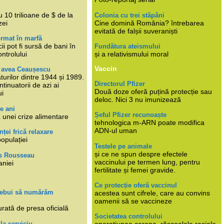
i
 10 trilioane de $ de la
Colonia cu trei stăpâni
zei
Cine domină România? întrebarea
evitată de falșii suveraniști
rmat în marfă
cii pot fi sursă de bani în
Fundătura ateismului
ntrolului
și a relativismului moral
Vaccin
e avea Ceaușescu
turilor dintre 1944 și 1989.
Directorul Pfizer
tinuatorii de azi ai
Două doze oferă puțină protecție sau
ui
deloc. Nici 3 nu imunizează
e ani
Șeful Pfizer recunoaște
 unei crize alimentare
tehnologica m-ARN poate modifica
ADN-ul uman
nței frică relaxare
populației
Testele pe animale
și ce ne spun despre efectele
s Rousseau
vaccinului pe termen lung, pentru
aniei
fertilitate și femei gravide.
Ce protecție oferă vaccinul
trebui să numărăm
acestea sunt cifrele, care au convins
oamenii să se vaccineze
rată de presa oficială
Societatea controlului
 la serviciu