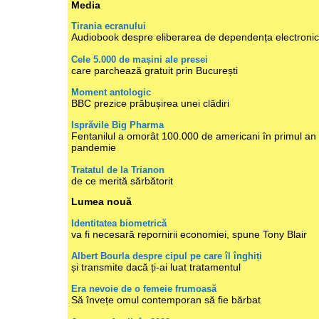
Media
Tirania ecranului
Audiobook despre eliberarea de dependența electroni
Cele 5.000 de mașini ale presei
care parchează gratuit prin București
Moment antologic
BBC prezice prăbușirea unei clădiri
Isprăvile Big Pharma
Fentanilul a omorât 100.000 de americani în primul an
pandemie
Tratatul de la Trianon
de ce merită sărbătorit
Lumea nouă
Identitatea biometrică
va fi necesară repornirii economiei, spune Tony Blair
Albert Bourla despre cipul pe care îl înghiți
și transmite dacă ți-ai luat tratamentul
Era nevoie de o femeie frumoasă
Să învețe omul contemporan să fie bărbat