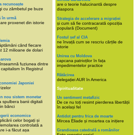
a recunoaște
are o teorie halucinantă despre
gi cu zâmbetul pe buze
diaspora
ă în urmă
Strategia de accelerare a migrației
are proxenet din istorie
și cum să fie contracarată opoziția
populară (Document)
Fostul șef al CIA
demia
ne învață cum se rescriu cărțile de
ăptămâni când fiecare
istorie
at 12 milioane de dolari
Unirea cu Moldova
marova
capcana patrioților în fața
li înseamnă fuziunea dintre
impedimentelor practice
capitalism în Registrul
Rătăcirea
delegației AUR în America
economiei Japoniei
rizelor
Spiritualitate
un nou sistem monetar
Un sentiment metafizic
 spulbera banii digitali
De ce nu toți resimt pierderea libertății
in bănci
în același fel
ugerii economice
Antidot pentru frica de moarte
plicării celor bogați și
Mircea Eliade și moartea ca inițiere
 demolarea controlată a
re i-a făcut așa
Grandioasa catedrală a românilor
Foto-reportaj serial