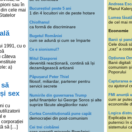
Andreea Esc
spioni sau în
Planul Kaler
Bucureștiul peste 5 ani
 din cele mai
1 din 4 locuitori vin de peste hotare
 Statelor
Lumea lăsat
de cel mai m
Chiolhanul
ca formă de discriminare
Economie
ală
Bugetul României
Banii și pan
cum se adună și cum se împarte
Cele două s
lui 1991, cu o
„caz” a cost
Ce e sionismul?
upă
u câteva
Opțiunea O
Mitul Diasporei
onstituie
Banii digita
devenită reacționară, contină să își
le: a)
comunism și 
dezamăgească artizanii
Poporului
Păpușarul Peter Thiel
Capturarea 
filosof, miliardar, partener pentru
 să
cu ajutorul c
servicii secrete
și sex
FMI anunță 
Numirile din guvernarea Trump
cum ar putea
șeful finanțelor lui George Soros și alte
economiile d
suprize făcute alegătorilor naivi
ni cu
tilizatorii
Logica distr
Curtea Constituțională pune capăt
l e
Explicația im
democrației din post-comunism
 corporației
puternici în
tă să […]
sistemului ca
Cei trei ciobănei
care exportă mioarele României: