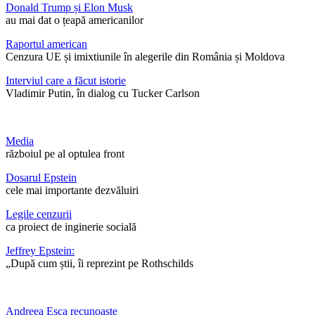
Donald Trump și Elon Musk
au mai dat o țeapă americanilor
Raportul american
Cenzura UE și imixtiunile în alegerile din România și Moldova
Interviul care a făcut istorie
Vladimir Putin, în dialog cu Tucker Carlson
Media
războiul pe al optulea front
Dosarul Epstein
cele mai importante dezvăluiri
Legile cenzurii
ca proiect de inginerie socială
Jeffrey Epstein:
„După cum știi, îi reprezint pe Rothschilds
Andreea Esca recunoaște