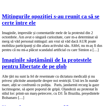
Mitingurile opoziției s-au reunit ca să se
certe între ele
Imaginile, impresiile și comentariile mele de la protestul din 2
octombrie. Am avut o singură curiozitate, care m-a determinat să
merg să văd personal mitingul: am vrut să văd dacă AUR poate
mobiliza participanți și din afara activului său. Altfel, nu m-aș fi dus
pentru că nu mi-a plăcut scandalul artificial cu care Simion a […]
Imaginile săptămânii de la protestele
pentru libertate de pe glob
Alte țări nu sunt la fel de resemnate cu dictatura medicală și nu
privesc plictisite anunțurile despre noi restricții. Unii ies în număr
mare, alții se confruntă cu poliția. Paris, jandarmii recurg la gaze
lacrimogene, să apere poporul de gripă. Olandezii au protestat în
stilul lor: printr-un marș-petrecere, cu DJ. În Brazilia, președintele
Bolsanaro […]