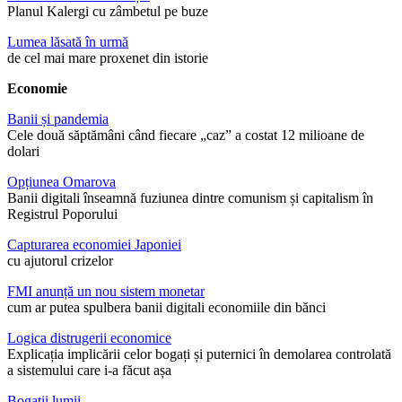
Planul Kalergi cu zâmbetul pe buze
Lumea lăsată în urmă
de cel mai mare proxenet din istorie
Economie
Banii și pandemia
Cele două săptămâni când fiecare „caz” a costat 12 milioane de
dolari
Opțiunea Omarova
Banii digitali înseamnă fuziunea dintre comunism și capitalism în
Registrul Poporului
Capturarea economiei Japoniei
cu ajutorul crizelor
FMI anunță un nou sistem monetar
cum ar putea spulbera banii digitali economiile din bănci
Logica distrugerii economice
Explicația implicării celor bogați și puternici în demolarea controlată
a sistemului care i-a făcut așa
Bogații lumii