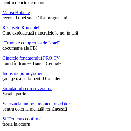
pentru delicte de opinie
Marea Britanie
regresul unei societăți a progresului
Resursele României
Cine exploatează mineralele la noi în țară
„Trump e compromis de Israel”
documente ale FBI
Ginerele fondatorului PRO TV
numit în fruntea Băncii Centrale
Industria pornografiei
șantajează parlamentul Canadei
Simulacrul semi-suveranist
Vasalii patrioți
Venezuela, un nou moment revelator
pentru colonia mentală românească
Și Hotnews confirmă
teoria înlocuirii