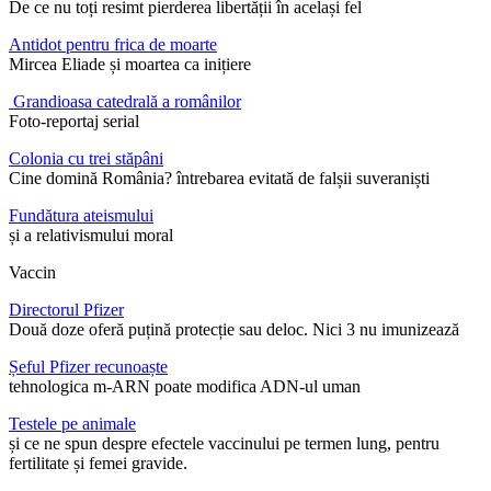
De ce nu toți resimt pierderea libertății în același fel
Antidot pentru frica de moarte
Mircea Eliade și moartea ca inițiere
Grandioasa catedrală a românilor
Foto-reportaj serial
Colonia cu trei stăpâni
Cine domină România? întrebarea evitată de falșii suveraniști
Fundătura ateismului
și a relativismului moral
Vaccin
Directorul Pfizer
Două doze oferă puțină protecție sau deloc. Nici 3 nu imunizează
Șeful Pfizer recunoaște
tehnologica m-ARN poate modifica ADN-ul uman
Testele pe animale
și ce ne spun despre efectele vaccinului pe termen lung, pentru
fertilitate și femei gravide.