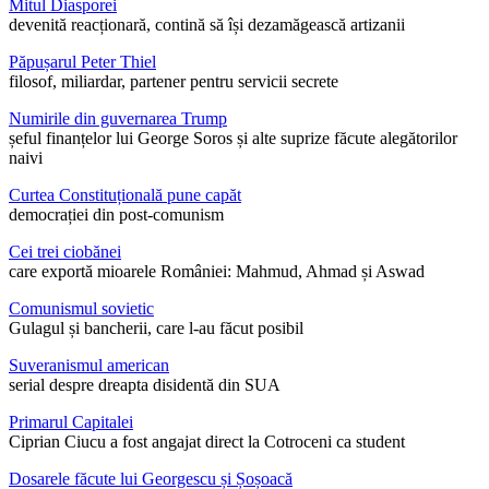
Mitul Diasporei
devenită reacționară, contină să își dezamăgească artizanii
Păpușarul Peter Thiel
filosof, miliardar, partener pentru servicii secrete
Numirile din guvernarea Trump
șeful finanțelor lui George Soros și alte suprize făcute alegătorilor
naivi
Curtea Constituțională pune capăt
democrației din post-comunism
Cei trei ciobănei
care exportă mioarele României: Mahmud, Ahmad și Aswad
Comunismul sovietic
Gulagul și bancherii, care l-au făcut posibil
Suveranismul american
serial despre dreapta disidentă din SUA
Primarul Capitalei
Ciprian Ciucu a fost angajat direct la Cotroceni ca student
Dosarele făcute lui Georgescu și Șoșoacă