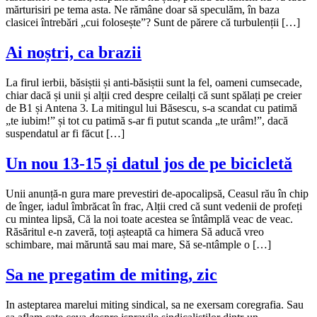
mărturisiri pe tema asta. Ne rămâne doar să speculăm, în baza
clasicei întrebări „cui folosește”? Sunt de părere că turbulenții […]
Ai noștri, ca brazii
La firul ierbii, băsiștii și anti-băsiștii sunt la fel, oameni cumsecade,
chiar dacă și unii și alții cred despre ceilalți că sunt spălați pe creier
de B1 și Antena 3. La mitingul lui Băsescu, s-a scandat cu patimă
„te iubim!” și tot cu patimă s-ar fi putut scanda „te urâm!”, dacă
suspendatul ar fi făcut […]
Un nou 13-15 și datul jos de pe bicicletă
Unii anunță-n gura mare prevestiri de-apocalipsă, Ceasul rău în chip
de înger, iadul îmbrăcat în frac, Alții cred că sunt vedenii de profeți
cu mintea lipsă, Că la noi toate acestea se întâmplă veac de veac.
Răsăritul e-n zaveră, toți așteaptă ca himera Să aducă vreo
schimbare, mai măruntă sau mai mare, Să se-ntâmple o […]
Sa ne pregatim de miting, zic
In asteptarea marelui miting sindical, sa ne exersam coregrafia. Sau