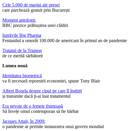
Cele 5.000 de mașini ale presei
care parchează gratuit prin București
Moment antologic
BBC prezice prăbușirea unei clădiri
Isprăvile Big Pharma
Fentanilul a omorât 100.000 de americani în primul an de pandemie
Tratatul de la Trianon
de ce merită sărbătorit
Lumea nouă
Identitatea biometrică
va fi necesară repornirii economiei, spune Tony Blair
Albert Bourla despre cipul pe care îl înghiți
și transmite dacă ți-ai luat tratamentul
Era nevoie de o femeie frumoasă
Să învețe omul contemporan să fie bărbat
Jacques Attali, în 2009:
o pandemie ar permite instaurarea unui guvern mondial