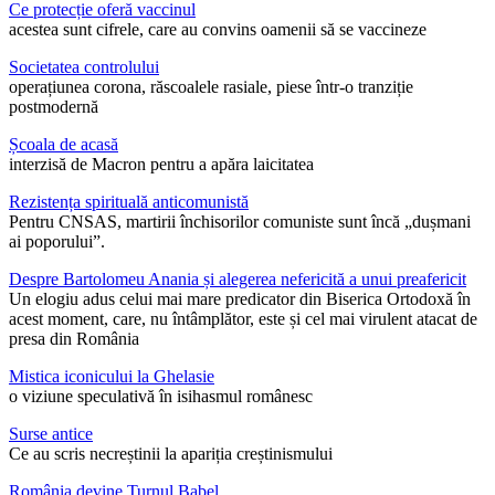
Ce protecție oferă vaccinul
acestea sunt cifrele, care au convins oamenii să se vaccineze
Societatea controlului
operațiunea corona, răscoalele rasiale, piese într-o tranziție
postmodernă
Școala de acasă
interzisă de Macron pentru a apăra laicitatea
Rezistența spirituală anticomunistă
Pentru CNSAS, martirii închisorilor comuniste sunt încă „dușmani
ai poporului”.
Despre Bartolomeu Anania și alegerea nefericită a unui preafericit
Un elogiu adus celui mai mare predicator din Biserica Ortodoxă în
acest moment, care, nu întâmplător, este și cel mai virulent atacat de
presa din România
Mistica iconicului la Ghelasie
o viziune speculativă în isihasmul românesc
Surse antice
Ce au scris necreștinii la apariția creștinismului
România devine Turnul Babel