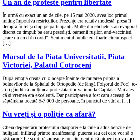
Un an de proteste pentru libertate
În urmă cu exact un an de zile, pe 15 mai 2020, avea loc primul
miting împotriva restricțiilor. Prezențe era relativ modestă, presa îi
denigra în fel și chip pe participanți. Multe din etichete s-au evaporat
discret cu timpul: ba erau pesediști, oamenii rușilor, anti-vacciniști,
„care nu cred în covid”. Sentimentul public era foarte circumspect
[…]
Marsul de la Piata Universitatii, Piata
Victoriei, Palatul Cotroceni
După emoția creată cu o noapte înainte de mutarea pripită a
bolnavilor de la Spitalul de Ortopedie (de lângă Foișorul de Foc), te-
ai fi gândit că mulțimea protestatarilor va inunda Capitala. Mai ales
că și vremea era excelentă. Dar participarea a fost cam aceeași de
săptămâna trecută 5-7.000 de persoane, în punctul de vârf al […]
Nu vreți și o poliție ca afară?
Cheia degenerării protestului diasporei e la cine a adus benzile de
huligani, infiltrați printre manifestanți: puterea sau cei care vor să o
răstoarne? Pe scurt, răspunsul e nu știu, pentru că nimeni nu va face