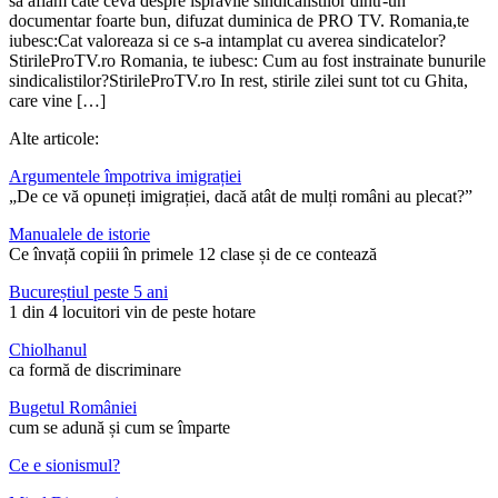
sa aflam cate ceva despre ispravile sindicalistilor dintr-un
documentar foarte bun, difuzat duminica de PRO TV. Romania,te
iubesc:Cat valoreaza si ce s-a intamplat cu averea sindicatelor?
StirileProTV.ro Romania, te iubesc: Cum au fost instrainate bunurile
sindicalistilor?StirileProTV.ro In rest, stirile zilei sunt tot cu Ghita,
care vine […]
Alte articole:
Argumentele împotriva imigrației
„De ce vă opuneți imigrației, dacă atât de mulți români au plecat?”
Manualele de istorie
Ce învață copiii în primele 12 clase și de ce contează
Bucureștiul peste 5 ani
1 din 4 locuitori vin de peste hotare
Chiolhanul
ca formă de discriminare
Bugetul României
cum se adună și cum se împarte
Ce e sionismul?