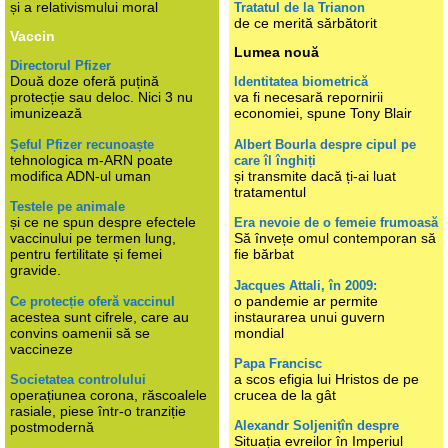
și a relativismului moral
Tratatul de la Trianon
de ce merită sărbătorit
Vaccin
Lumea nouă
Directorul Pfizer
Două doze oferă puțină
Identitatea biometrică
protecție sau deloc. Nici 3 nu
va fi necesară repornirii
imunizează
economiei, spune Tony Blair
Șeful Pfizer recunoaște
Albert Bourla despre cipul pe
tehnologica m-ARN poate
care îl înghiți
modifica ADN-ul uman
și transmite dacă ți-ai luat
tratamentul
Testele pe animale
și ce ne spun despre efectele
Era nevoie de o femeie frumoasă
vaccinului pe termen lung,
Să învețe omul contemporan să
pentru fertilitate și femei
fie bărbat
gravide.
Jacques Attali, în 2009:
o pandemie ar permite
Ce protecție oferă vaccinul
acestea sunt cifrele, care au
instaurarea unui guvern
convins oamenii să se
mondial
vaccineze
Papa Francisc
a scos efigia lui Hristos de pe
Societatea controlului
operațiunea corona, răscoalele
crucea de la gât
rasiale, piese într-o tranziție
Alexandr Soljenițîn despre
postmodernă
Situația evreilor în Imperiul