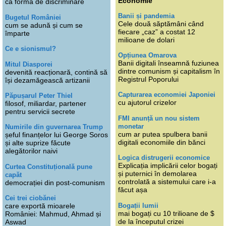
Economie
ca formă de discriminare
Banii și pandemia
Bugetul României
Cele două săptămâni când
cum se adună și cum se
fiecare „caz” a costat 12
împarte
milioane de dolari
Ce e sionismul?
Opțiunea Omarova
Banii digitali înseamnă fuziunea
Mitul Diasporei
dintre comunism și capitalism în
devenită reacționară, contină să
Registrul Poporului
își dezamăgească artizanii
Capturarea economiei Japoniei
Păpușarul Peter Thiel
cu ajutorul crizelor
filosof, miliardar, partener
pentru servicii secrete
FMI anunță un nou sistem
monetar
Numirile din guvernarea Trump
cum ar putea spulbera banii
șeful finanțelor lui George Soros
digitali economiile din bănci
și alte suprize făcute
alegătorilor naivi
Logica distrugerii economice
Explicația implicării celor bogați
Curtea Constituțională pune
și puternici în demolarea
capăt
controlată a sistemului care i-a
democrației din post-comunism
făcut așa
Cei trei ciobănei
Bogații lumii
care exportă mioarele
mai bogați cu 10 trilioane de $
României: Mahmud, Ahmad și
de la începutul crizei
Aswad