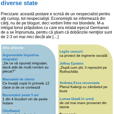
diverse state
Precizare: această postare e scrisă de un nespecialist pentru
alţi curioşi, tot nespecialişti. Economiştii se informează din
cărţi, nu de pe bloguri, deci vorbim între noi blondele. M-a
intrigat tonul prăpăstios cu care era relatat eşecul Germaniei
de a se împrumuta, pentru că ştiam că dobânzile nemţilor sunt
de 2-3 ori mai mici decât ale […]
Alte articole:
Legile cenzurii
Argumentele împotriva
ca proiect de inginerie socială
imigrației
„De ce vă opuneți imigrației,
Jeffrey Epstein:
dacă atât de mulți români au
„După cum știi, îi reprezint pe
plecat?”
Rothschilds
Manualele de istorie
Andreea Esca recunoaște
Ce învață copiii în primele 12
Planul Kalergi cu zâmbetul pe
clase și de ce contează
buze
Bucureștiul peste 5 ani
Lumea lăsată în urmă
1 din 4 locuitori vin de peste
de cel mai mare proxenet din
hotare
istorie
Chiolhanul