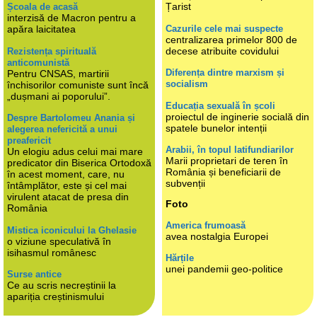
Țarist
Școala de acasă
interzisă de Macron pentru a
Cazurile cele mai suspecte
apăra laicitatea
centralizarea primelor 800 de
decese atribuite covidului
Rezistența spirituală
anticomunistă
Diferența dintre marxism și
Pentru CNSAS, martirii
socialism
închisorilor comuniste sunt încă
„dușmani ai poporului”.
Educația sexuală în școli
proiectul de inginerie socială din
Despre Bartolomeu Anania și
spatele bunelor intenții
alegerea nefericită a unui
preafericit
Arabii, în topul latifundiarilor
Un elogiu adus celui mai mare
Marii proprietari de teren în
predicator din Biserica Ortodoxă
România și beneficiarii de
în acest moment, care, nu
subvenții
întâmplător, este și cel mai
virulent atacat de presa din
Foto
România
America frumoasă
Mistica iconicului la Ghelasie
avea nostalgia Europei
o viziune speculativă în
isihasmul românesc
Hărțile
unei pandemii geo-politice
Surse antice
Ce au scris necreștinii la
apariția creștinismului