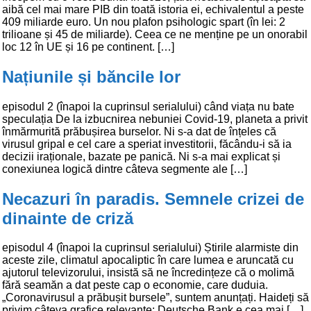
aibă cel mai mare PIB din toată istoria ei, echivalentul a peste
409 miliarde euro. Un nou plafon psihologic spart (în lei: 2
trilioane și 45 de miliarde). Ceea ce ne menține pe un onorabil
loc 12 în UE și 16 pe continent. […]
Națiunile și băncile lor
episodul 2 (înapoi la cuprinsul serialului) când viața nu bate
speculația De la izbucnirea nebuniei Covid-19, planeta a privit
înmărmurită prăbușirea burselor. Ni s-a dat de înțeles că
virusul gripal e cel care a speriat investitorii, făcându-i să ia
decizii iraționale, bazate pe panică. Ni s-a mai explicat și
conexiunea logică dintre câteva segmente ale […]
Necazuri în paradis. Semnele crizei de
dinainte de criză
episodul 4 (înapoi la cuprinsul serialului) Știrile alarmiste din
aceste zile, climatul apocaliptic în care lumea e aruncată cu
ajutorul televizorului, insistă să ne încredințeze că o molimă
fără seamăn a dat peste cap o economie, care duduia.
„Coronavirusul a prăbușit bursele”, suntem anunțați. Haideți să
privim câteva grafice relevante: Deutsche Bank e cea mai […]