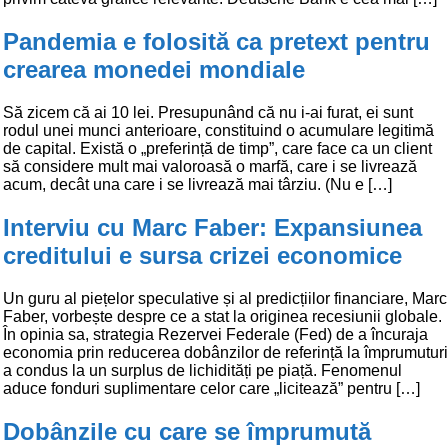
Pandemia e folosită ca pretext pentru
crearea monedei mondiale
Să zicem că ai 10 lei. Presupunând că nu i-ai furat, ei sunt
rodul unei munci anterioare, constituind o acumulare legitimă
de capital. Există o „preferință de timp”, care face ca un client
să considere mult mai valoroasă o marfă, care i se livrează
acum, decât una care i se livrează mai târziu. (Nu e […]
Interviu cu Marc Faber: Expansiunea
creditului e sursa crizei economice
Un guru al piețelor speculative și al predicțiilor financiare, Marc
Faber, vorbește despre ce a stat la originea recesiunii globale.
În opinia sa, strategia Rezervei Federale (Fed) de a încuraja
economia prin reducerea dobânzilor de referință la împrumuturi
a condus la un surplus de lichidități pe piață. Fenomenul
aduce fonduri suplimentare celor care „licitează” pentru […]
Dobânzile cu care se împrumută