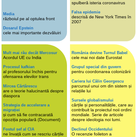
spulberă isteria coronavirus
Falsa epidemie
Media
descrisă de New York Times în
războiul pe al optulea front
2007
Dosarul Epstein
cele mai importante dezvăluiri
Mult mai rău decât Mercosur
România devine Turnul Babel
Acordul UE cu India
cele mai noi date Eurostat
Procesul kafkian
Grupul special din guvern
al profesorului închis pentru
pentru coordonarea colonizării
ofensarea elevilor trans
Cariera lui Călin Georgescu
parcursul unui om din sistem și
Mircea Cărtărescu
are o teorie halucinantă despre
relațiile lui
diaspora
Sursele globalismului
cărțile și personalitățile, care au
Strategia de accelerare a
contribuit la proiectul noii ordini
migrației
și cum să fie contracarată
mondiale. Serie de articole
opoziția populară (Document)
despre ideologia noi lumi.
Fostul șef al CIA
Declinul Occidentului
ne învață cum se rescriu cărțile
O recenzie foileton a