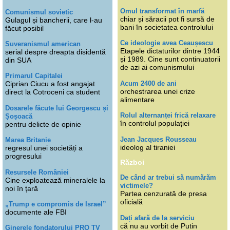
Omul transformat în marfă
Comunismul sovietic
chiar și săracii pot fi sursă de
Gulagul și bancherii, care l-au
bani în societatea controlului
făcut posibil
Ce ideologie avea Ceaușescu
Suveranismul american
Etapele dictaturilor dintre 1944
serial despre dreapta disidentă
și 1989. Cine sunt continuatorii
din SUA
de azi ai comunismului
Primarul Capitalei
Acum 2400 de ani
Ciprian Ciucu a fost angajat
orchestrarea unei crize
direct la Cotroceni ca student
alimentare
Dosarele făcute lui Georgescu și
Rolul alternanței frică relaxare
Șoșoacă
în controlul populației
pentru delicte de opinie
Jean Jacques Rousseau
Marea Britanie
ideolog al tiraniei
regresul unei societăți a
progresului
Război
Resursele României
De când ar trebui să numărăm
Cine exploatează mineralele la
victimele?
noi în țară
Partea cenzurată de presa
oficială
„Trump e compromis de Israel”
documente ale FBI
Dați afară de la serviciu
că nu au vorbit de Putin
Ginerele fondatorului PRO TV