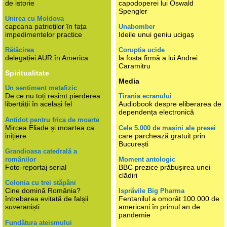
de istorie
capodoperei lui Oswald
Spengler
Unirea cu Moldova
capcana patrioților în fața
Unabomber
impedimentelor practice
Ideile unui geniu ucigaș
Rătăcirea
Corupția ucide
delegației AUR în America
la fosta firmă a lui Andrei
Caramitru
Spiritualitate
Media
Un sentiment metafizic
De ce nu toți resimt pierderea
Tirania ecranului
libertății în același fel
Audiobook despre eliberarea de
dependența electronică
Antidot pentru frica de moarte
Mircea Eliade și moartea ca
Cele 5.000 de mașini ale presei
inițiere
care parchează gratuit prin
București
Grandioasa catedrală a
românilor
Moment antologic
Foto-reportaj serial
BBC prezice prăbușirea unei
clădiri
Colonia cu trei stăpâni
Cine domină România?
Isprăvile Big Pharma
întrebarea evitată de falșii
Fentanilul a omorât 100.000 de
suveraniști
americani în primul an de
pandemie
Fundătura ateismului