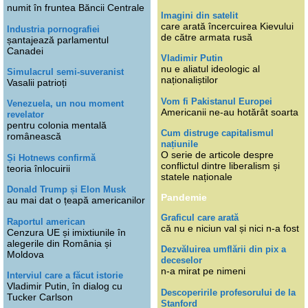
numit în fruntea Băncii Centrale
Imagini din satelit
care arată încercuirea Kievului
Industria pornografiei
de către armata rusă
șantajează parlamentul
Canadei
Vladimir Putin
nu e aliatul ideologic al
Simulacrul semi-suveranist
naționaliștilor
Vasalii patrioți
Vom fi Pakistanul Europei
Venezuela, un nou moment
Americanii ne-au hotărât soarta
revelator
pentru colonia mentală
Cum distruge capitalismul
românească
națiunile
O serie de articole despre
Și Hotnews confirmă
conflictul dintre liberalism și
teoria înlocuirii
statele naționale
Donald Trump și Elon Musk
Pandemie
au mai dat o țeapă americanilor
Graficul care arată
Raportul american
că nu e niciun val și nici n-a fost
Cenzura UE și imixtiunile în
alegerile din România și
Dezvăluirea umflării din pix a
Moldova
deceselor
n-a mirat pe nimeni
Interviul care a făcut istorie
Vladimir Putin, în dialog cu
Descoperirile profesorului de la
Tucker Carlson
Stanford