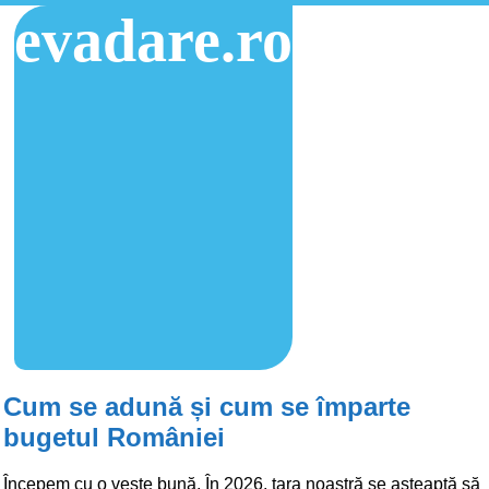
evadare.ro
Cum se adună și cum se împarte
bugetul României
Începem cu o veste bună. În 2026, țara noastră se așteaptă să